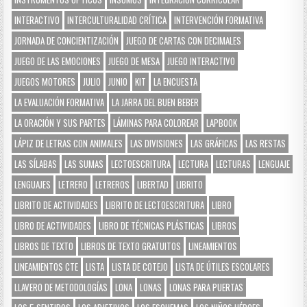
INTERACTIVO
INTERCULTURALIDAD CRÍTICA
INTERVENCIÓN FORMATIVA
JORNADA DE CONCIENTIZACIÓN
JUEGO DE CARTAS CON DECIMALES
JUEGO DE LAS EMOCIONES
JUEGO DE MESA
JUEGO INTERACTIVO
JUEGOS MOTORES
JULIO
JUNIO
KIT
LA ENCUESTA
LA EVALUACIÓN FORMATIVA
LA JARRA DEL BUEN BEBER
LA ORACIÓN Y SUS PARTES
LÁMINAS PARA COLOREAR
LAPBOOK
LÁPIZ DE LETRAS CON ANIMALES
LAS DIVISIONES
LAS GRÁFICAS
LAS RESTAS
LAS SÍLABAS
LAS SUMAS
LECTOESCRITURA
LECTURA
LECTURAS
LENGUAJE
LENGUAJES
LETRERO
LETREROS
LIBERTAD
LIBRITO
LIBRITO DE ACTIVIDADES
LIBRITO DE LECTOESCRITURA
LIBRO
LIBRO DE ACTIVIDADES
LIBRO DE TÉCNICAS PLÁSTICAS
LIBROS
LIBROS DE TEXTO
LIBROS DE TEXTO GRATUITOS
LINEAMIENTOS
LINEAMIENTOS CTE
LISTA
LISTA DE COTEJO
LISTA DE ÚTILES ESCOLARES
LLAVERO DE METODOLOGÍAS
LONA
LONAS
LONAS PARA PUERTAS