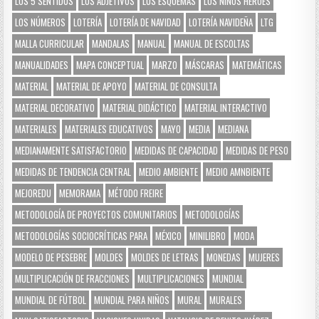
LOS 5 SENTIDOS
LOS ADJETIVOS
LOS ESQUEMAS
LOS NIÑOS HÉROES
LOS NÚMEROS
LOTERÍA
LOTERÍA DE NAVIDAD
LOTERÍA NAVIDEÑA
LTG
MALLA CURRICULAR
MANDALAS
MANUAL
MANUAL DE ESCOLTAS
MANUALIDADES
MAPA CONCEPTUAL
MARZO
MÁSCARAS
MATEMÁTICAS
MATERIAL
MATERIAL DE APOYO
MATERIAL DE CONSULTA
MATERIAL DECORATIVO
MATERIAL DIDÁCTICO
MATERIAL INTERACTIVO
MATERIALES
MATERIALES EDUCATIVOS
MAYO
MEDIA
MEDIANA
MEDIANAMENTE SATISFACTORIO
MEDIDAS DE CAPACIDAD
MEDIDAS DE PESO
MEDIDAS DE TENDENCIA CENTRAL
MEDIO AMBIENTE
MEDIO AMNBIENTE
MEJOREDU
MEMORAMA
MÉTODO FREIRE
METODOLOGÍA DE PROYECTOS COMUNITARIOS
METODOLOGÍAS
METODOLOGÍAS SOCIOCRÍTICAS PARA
MÉXICO
MINILIBRO
MODA
MODELO DE PESEBRE
MOLDES
MOLDES DE LETRAS
MONEDAS
MUJERES
MULTIPLICACIÓN DE FRACCIONES
MULTIPLICACIONES
MUNDIAL
MUNDIAL DE FÚTBOL
MUNDIAL PARA NIÑOS
MURAL
MURALES