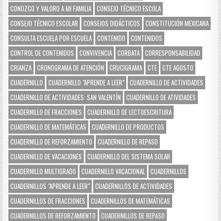
CONOZCO Y VALORO A MI FAMILIA
CONSEJO TÉCNICO ESCOLA
CONSEJO TÉCNICO ESCOLAR
CONSEJOS DIDÁCTICOS
CONSTITUCIÓN MEXICANA
CONSULTA ESCUELA POR ESCUELA
CONTENIDO
CONTENIDOS
CONTROL DE CONTENIDOS
CONVIVENCIA
CORBATA
CORRESPONSABILIDAD
CRIANZA
CRONOGRAMA DE ATENCIÓN
CRUCIGRAMA
CTE
CTE AGOSTO
CUADERNILLO
CUADERNILLO "APRENDE A LEER"
CUADERNILLO DE ACTIVIDADES
CUADERNILLO DE ACTIVIDADES: SAN VALENTÍN
CUADERNILLO DE ATIVIDADES
CUADERNILLO DE FRACCIONES
CUADERNILLO DE LECTOESCRITURA
CUADERNILLO DE MATEMÁTICAS
CUADERNILLO DE PRODUCTOS
CUADERNILLO DE REFORZAMIENTO
CUADERNILLO DE REPASO
CUADERNILLO DE VACACIONES
CUADERNILLO DEL SISTEMA SOLAR
CUADERNILLO MULTIGRADO
CUADERNILLO VACACIONAL
CUADERNILLOS
CUADERNILLOS "APRENDE A LEER"
CUADERNILLOS DE ACTIVIDADES
CUADERNILLOS DE FRACCIONES
CUADERNILLOS DE MATEMÁTICAS
CUADERNILLOS DE REFORZAMIENTO
CUADERNILLOS DE REPASO