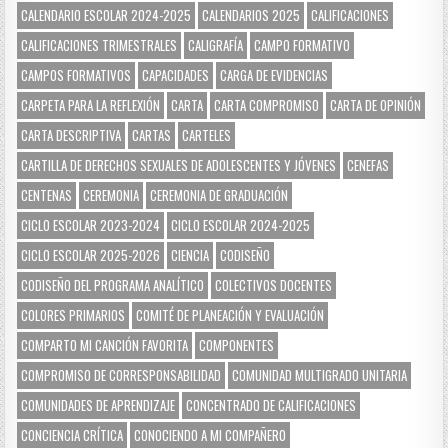
CALENDARIO ESCOLAR 2024-2025
CALENDARIOS 2025
CALIFICACIONES
CALIFICACIONES TRIMESTRALES
CALIGRAFÍA
CAMPO FORMATIVO
CAMPOS FORMATIVOS
CAPACIDADES
CARGA DE EVIDENCIAS
CARPETA PARA LA REFLEXIÓN
CARTA
CARTA COMPROMISO
CARTA DE OPINIÓN
CARTA DESCRIPTIVA
CARTAS
CARTELES
CARTILLA DE DERECHOS SEXUALES DE ADOLESCENTES Y JÓVENES
CENEFAS
CENTENAS
CEREMONIA
CEREMONIA DE GRADUACIÓN
CICLO ESCOLAR 2023-2024
CICLO ESCOLAR 2024-2025
CICLO ESCOLAR 2025-2026
CIENCIA
CODISEÑO
CODISEÑO DEL PROGRAMA ANALÍTICO
COLECTIVOS DOCENTES
COLORES PRIMARIOS
COMITÉ DE PLANEACIÓN Y EVALUACIÓN
COMPARTO MI CANCIÓN FAVORITA
COMPONENTES
COMPROMISO DE CORRESPONSABILIDAD
COMUNIDAD MULTIGRADO UNITARIA
COMUNIDADES DE APRENDIZAJE
CONCENTRADO DE CALIFICACIONES
CONCIENCIA CRÍTICA
CONOCIENDO A MI COMPAÑERO