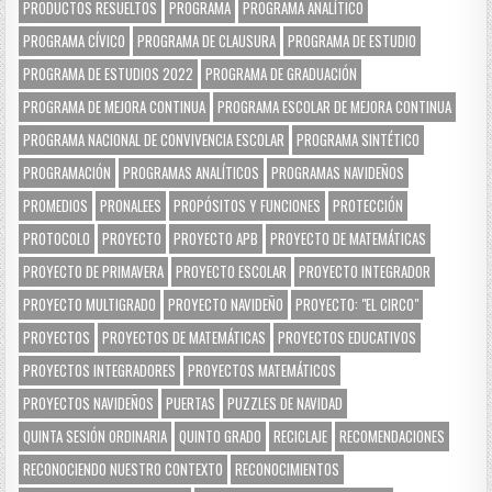
PRODUCTOS RESUELTOS
PROGRAMA
PROGRAMA ANALÍTICO
PROGRAMA CÍVICO
PROGRAMA DE CLAUSURA
PROGRAMA DE ESTUDIO
PROGRAMA DE ESTUDIOS 2022
PROGRAMA DE GRADUACIÓN
PROGRAMA DE MEJORA CONTINUA
PROGRAMA ESCOLAR DE MEJORA CONTINUA
PROGRAMA NACIONAL DE CONVIVENCIA ESCOLAR
PROGRAMA SINTÉTICO
PROGRAMACIÓN
PROGRAMAS ANALÍTICOS
PROGRAMAS NAVIDEÑOS
PROMEDIOS
PRONALEES
PROPÓSITOS Y FUNCIONES
PROTECCIÓN
PROTOCOLO
PROYECTO
PROYECTO APB
PROYECTO DE MATEMÁTICAS
PROYECTO DE PRIMAVERA
PROYECTO ESCOLAR
PROYECTO INTEGRADOR
PROYECTO MULTIGRADO
PROYECTO NAVIDEÑO
PROYECTO: "EL CIRCO"
PROYECTOS
PROYECTOS DE MATEMÁTICAS
PROYECTOS EDUCATIVOS
PROYECTOS INTEGRADORES
PROYECTOS MATEMÁTICOS
PROYECTOS NAVIDEÑOS
PUERTAS
PUZZLES DE NAVIDAD
QUINTA SESIÓN ORDINARIA
QUINTO GRADO
RECICLAJE
RECOMENDACIONES
RECONOCIENDO NUESTRO CONTEXTO
RECONOCIMIENTOS