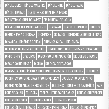
DÍA DEL LIBRO
DÍA DEL MAESTRO
DÍA DEL NIÑO
DÍA DEL PADRE
DÍA DEL TRABAJO
DÍA INTERNACIONAL DE LA MUJER
DÍA INTERNACIONAL DE LA PAZ
DÍA MUNDIAL DEL AGUA
DÍA MUNDIAL DEL MEDIO AMBIENTE
DIAGRAMA
DIARIO DE TRABAJO
DIBUJOS
DIBUJOS PARA COLOREAR
DICIEMBRE
DICTADOS
DIFERENCIACIÓN DE LETRAS
DINÁMICA
DINÁMICA GRUPAL
DINÁMICA GUPAL
DIPLOMAS
DIPLOMAS DE AMISTAD
DÍPTICO
DIRECTIVOS
DIRECTIVOS Y SUPERVISORES
DIRECTORES
DISCURSO
DISCURSO DE GRADUACIÓN
DISCURSO DIRECTO
DISCURSO INDIRECTO
DISEÑO
DISEÑOS DE FRASCOS
DIVERSIDAD LINGÜÍSTICA Y CULTURAL
DIVISIÓN DE FRACCIONES
DOCENTES
DOCENTES SUPERVISORAS Y SUPERVISORES
DOCUMENTO EXPLICATIVO
DOSIFICACIÓN ANUAL DE PROYECTOS
DULCEROS
DULCEROS NAVIDEÑOS
EATP
ECLIPSE SOLAR
ECLIPSES
EDADES
EDUCACIÓN BÁSICA
EDUCACIÓN ESPECIAL
EDUCACIÓN FÍSICA
EDUCACIÓN INICIA
EDUCACIÓN INICIAL
EDUCACIÓN MULTIGRADO
EDUCACIÓN PREESCOLAR
EDUCACIÓN PRIMARIA