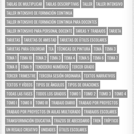
TABLAS DE MULTIPLICAR
TABLAS DESCRIPTIVAS
TALLER
TALLER INTENSIVO
TALLER INTENSIVO DE FORMACIÓN CONTINUA
TALLER INTENSIVO DE FORMACIÓN CONTINUA PARA DOCENTES
TALLER INTENSIVO PARA PERSONAL DOCENTE
TAREAS Y TRABAJOS
TARJETA
TARJETAS
TARJETAS DE AMISTAD
TARJETAS DE ÚTILES ESCOLARES
TARJETAS PARA COLOREAR
TEA
TÉCNICAS DE PINTURA
TEMA
TEMA 3
TEMA 1
TEMA 10
TEMA 2
TEMA 3
TEMA 4
TEMA 5
TEMA 6
TEMA 7
TEMA 8
TEMA 9
TENDEDERO NUMÉRICO
TERCER GRADO
TERCER TRIMESTRE
TERCERA SESIÓN ORDINARIA
TEXTOS NARRATIVOS
TEXTOS Y VÍDEOS
TIPOS DE ÁNGULOS
TIPOS DE ORACIONES
TODAS LAS FASES
TODOS LOS GRADOS
TOMO 1
TOMO 2
TOMO 3
TOMO 4
TOMO I
TOMO II
TOMO III
TRABAJO DIARIO
TRABAJO POR PROYECTOS
TRABAJO POR PROYECTOS EN AULAS MULTIGRADO
TRABAJOS ESCOLARES
TRANSFORMACIÓN EDUCATIVA
TRAZOS DE ABECEDARIO
TREN
TRÍPTICO
UN REGALO CREATIVO
UNIDADES
ÚTILES ESCOLARES