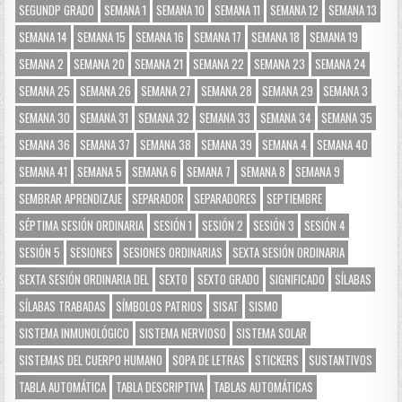
SEGUNDP GRADO
SEMANA 1
SEMANA 10
SEMANA 11
SEMANA 12
SEMANA 13
SEMANA 14
SEMANA 15
SEMANA 16
SEMANA 17
SEMANA 18
SEMANA 19
SEMANA 2
SEMANA 20
SEMANA 21
SEMANA 22
SEMANA 23
SEMANA 24
SEMANA 25
SEMANA 26
SEMANA 27
SEMANA 28
SEMANA 29
SEMANA 3
SEMANA 30
SEMANA 31
SEMANA 32
SEMANA 33
SEMANA 34
SEMANA 35
SEMANA 36
SEMANA 37
SEMANA 38
SEMANA 39
SEMANA 4
SEMANA 40
SEMANA 41
SEMANA 5
SEMANA 6
SEMANA 7
SEMANA 8
SEMANA 9
SEMBRAR APRENDIZAJE
SEPARADOR
SEPARADORES
SEPTIEMBRE
SÉPTIMA SESIÓN ORDINARIA
SESIÓN 1
SESIÓN 2
SESIÓN 3
SESIÓN 4
SESIÓN 5
SESIONES
SESIONES ORDINARIAS
SEXTA SESIÓN ORDINARIA
SEXTA SESIÓN ORDINARIA DEL
SEXTO
SEXTO GRADO
SIGNIFICADO
SÍLABAS
SÍLABAS TRABADAS
SÍMBOLOS PATRIOS
SISAT
SISMO
SISTEMA INMUNOLÓGICO
SISTEMA NERVIOSO
SISTEMA SOLAR
SISTEMAS DEL CUERPO HUMANO
SOPA DE LETRAS
STICKERS
SUSTANTIVOS
TABLA AUTOMÁTICA
TABLA DESCRIPTIVA
TABLAS AUTOMÁTICAS