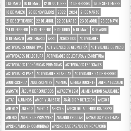
1 DE MAYO
10 DE MAYO
12 DE OCTUBRE
14 DE FEBRERO
16 DE SEPTIEMBRE
18 DE MARZO
20 DE NOVIEMBRE
2022
2024
21 DE MARZO
21 DE SEPTIEMBRE
22 DE ABRIL
22 DE MARZO
23 DE ABRIL
23 DE MAYO
24 DE FEBRERO
5 DE FEBRERO
5 DE JUNIO
5 DE MAYO
8 DE ABRIL
8 DE MARZO
ABECEDARIO
ABRIL
ACRÓSTICO
ACTIVIDADES
ACTIVIDADES COGNITIVAS
ACTIVIDADES DE GEOMETRÍA
ACTIVIDADES DE INICIO
ACTIVIDADES DE LECTURA
ACTIVIDADES DE LECTURA Y ESCRITURA
ACTIVIDADES ECONÓMICAS PRIMARIAS
ACTIVIDADES ESPECIALES
ACTIVIDADES PARA
ACTIVIDADES SILÁBICAS
ACTIVIDADES.24 DE FEBRERO
ADOLESCENCIA
ADOLESCENTES
AGENDA
AGENDA DOCENTE
AGENDA ESCOLAR
AGOSTO
ÁLBUM DE RECUERDOS
ALFABETO LSM
ALIMENTACIÓN SALUDABLE
ALTAR
ALUMNOS
AMOR Y AMISTAD
ANÁLISIS Y REFLEXIÓN
ANEXO 1
ANEXO 2
ANEXO 3
ANEXO 4
ANEXO 5
ANEXO DEL ACUERDO 08/08/23
ANEXOS
ANEXOS DE PRIMAVERA
ANUARIO ESCOLAR
APARATOS Y SISTEMAS
APRENDAMOS EN COMUNIDAD
APRENDIZAJE BASADO EN INDAGACIÓN