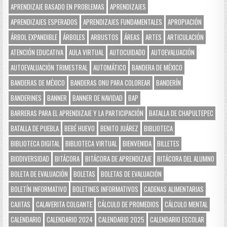
APRENDIZAJE BASADO EN PROBLEMAS
APRENDIZAJES
APRENDIZAJES ESPERADOS
APRENDIZAJES FUNDAMENTALES
APROPIACIÓN
ÁRBOL EXPANDIBLE
ÁRBOLES
ARBUSTOS
ÁREAS
ARTES
ARTICULACIÓN
ATENCIÓN EDUCATIVA
AULA VIRTUAL
AUTOCUIDADO
AUTOEVALUACIÓN
AUTOEVALUACIÓN TRIMESTRAL
AUTOMÁTICO
BANDERA DE MÉXICO
BANDERAS DE MÉXICO
BANDERAS ONU PARA COLOREAR
BANDERÍN
BANDERINES
BANNER
BANNER DE NAVIDAD
BAP
BARRERAS PARA EL APRENDIZAJE Y LA PARTICIPACIÓN
BATALLA DE CHAPULTEPEC
BATALLA DE PUEBLA
BEBÉ HUEVO
BENITO JUÁREZ
BIBLIOTECA
BIBLIOTECA DIGITAL
BIBLIOTECA VIRTUAL
BIENVENIDA
BILLETES
BIODIVERSIDAD
BITÁCORA
BITÁCORA DE APRENDIZAJE
BITÁCORA DEL ALUMNO
BOLETA DE EVALUACIÓN
BOLETAS
BOLETAS DE EVALUACIÓN
BOLETÍN INFORMATIVO
BOLETINES INFORMATIVOS
CADENAS ALIMENTARIAS
CAJITAS
CALAVERITA COLGANTE
CÁLCULO DE PROMEDIOS
CÁLCULO MENTAL
CALENDARIO
CALENDARIO 2024
CALENDARIO 2025
CALENDARIO ESCOLAR