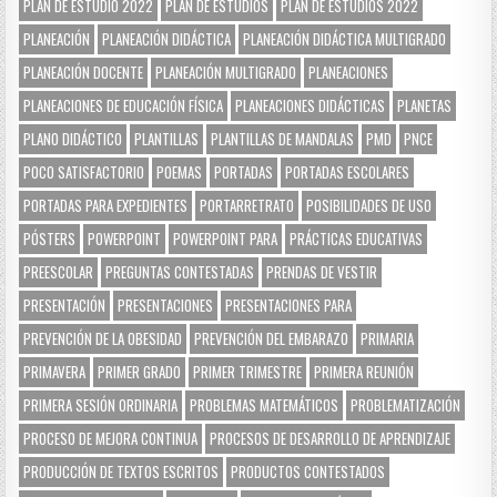
PLAN DE ESTUDIO 2022
PLAN DE ESTUDIOS
PLAN DE ESTUDIOS 2022
PLANEACIÓN
PLANEACIÓN DIDÁCTICA
PLANEACIÓN DIDÁCTICA MULTIGRADO
PLANEACIÓN DOCENTE
PLANEACIÓN MULTIGRADO
PLANEACIONES
PLANEACIONES DE EDUCACIÓN FÍSICA
PLANEACIONES DIDÁCTICAS
PLANETAS
PLANO DIDÁCTICO
PLANTILLAS
PLANTILLAS DE MANDALAS
PMD
PNCE
POCO SATISFACTORIO
POEMAS
PORTADAS
PORTADAS ESCOLARES
PORTADAS PARA EXPEDIENTES
PORTARRETRATO
POSIBILIDADES DE USO
PÓSTERS
POWERPOINT
POWERPOINT PARA
PRÁCTICAS EDUCATIVAS
PREESCOLAR
PREGUNTAS CONTESTADAS
PRENDAS DE VESTIR
PRESENTACIÓN
PRESENTACIONES
PRESENTACIONES PARA
PREVENCIÓN DE LA OBESIDAD
PREVENCIÓN DEL EMBARAZO
PRIMARIA
PRIMAVERA
PRIMER GRADO
PRIMER TRIMESTRE
PRIMERA REUNIÓN
PRIMERA SESIÓN ORDINARIA
PROBLEMAS MATEMÁTICOS
PROBLEMATIZACIÓN
PROCESO DE MEJORA CONTINUA
PROCESOS DE DESARROLLO DE APRENDIZAJE
PRODUCCIÓN DE TEXTOS ESCRITOS
PRODUCTOS CONTESTADOS