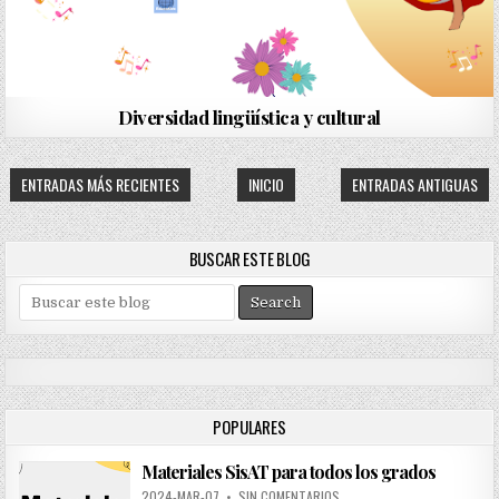
Diversidad lingüística y cultural
ENTRADAS MÁS RECIENTES
INICIO
ENTRADAS ANTIGUAS
BUSCAR ESTE BLOG
S
e
a
r
c
h
POPULARES
f
o
Materiales SisAT para todos los grados
r
:
2024-MAR-07
•
SIN COMENTARIOS