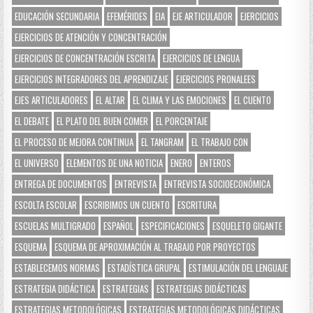
EDUCACIÓN SECUNDARIA
EFEMÉRIDES
EIA
EJE ARTICULADOR
EJERCICIOS
EJERCICIOS DE ATENCIÓN Y CONCENTRACIÓN
EJERCICIOS DE CONCENTRACIÓN ESCRITA
EJERCICIOS DE LENGUA
EJERCICIOS INTEGRADORES DEL APRENDIZAJE
EJERCICIOS PRONALEES
EJES ARTICULADORES
EL ALTAR
EL CLIMA Y LAS EMOCIONES
EL CUENTO
EL DEBATE
EL PLATO DEL BUEN COMER
EL PORCENTAJE
EL PROCESO DE MEJORA CONTINUA
EL TANGRAM
EL TRABAJO CON
EL UNIVERSO
ELEMENTOS DE UNA NOTICIA
ENERO
ENTEROS
ENTREGA DE DOCUMENTOS
ENTREVISTA
ENTREVISTA SOCIOECONÓMICA
ESCOLTA ESCOLAR
ESCRIBIMOS UN CUENTO
ESCRITURA
ESCUELAS MULTIGRADO
ESPAÑOL
ESPECIFICACIONES
ESQUELETO GIGANTE
ESQUEMA
ESQUEMA DE APROXIMACIÓN AL TRABAJO POR PROYECTOS
ESTABLECEMOS NORMAS
ESTADÍSTICA GRUPAL
ESTIMULACIÓN DEL LENGUAJE
ESTRATEGIA DIDÁCTICA
ESTRATEGIAS
ESTRATEGIAS DIDÁCTICAS
ESTRATEGIAS METODOLÓGICAS
ESTRATEGIAS METODOLÓGICAS DIDÁCTICAS