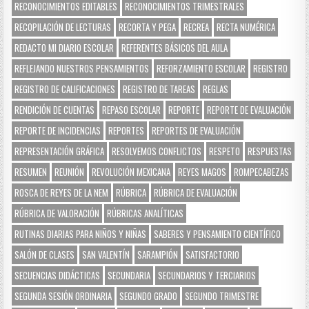
RECONOCIMIENTOS EDITABLES
RECONOCIMIENTOS TRIMESTRALES
RECOPILACIÓN DE LECTURAS
RECORTA Y PEGA
RECREA
RECTA NUMÉRICA
REDACTO MI DIARIO ESCOLAR
REFERENTES BÁSICOS DEL AULA
REFLEJANDO NUESTROS PENSAMIENTOS
REFORZAMIENTO ESCOLAR
REGISTRO
REGISTRO DE CALIFICACIONES
REGISTRO DE TAREAS
REGLAS
RENDICIÓN DE CUENTAS
REPASO ESCOLAR
REPORTE
REPORTE DE EVALUACIÓN
REPORTE DE INCIDENCIAS
REPORTES
REPORTES DE EVALUACIÓN
REPRESENTACIÓN GRÁFICA
RESOLVEMOS CONFLICTOS
RESPETO
RESPUESTAS
RESUMEN
REUNIÓN
REVOLUCIÓN MEXICANA
REYES MAGOS
ROMPECABEZAS
ROSCA DE REYES DE LA NEM
RÚBRICA
RÚBRICA DE EVALUACIÓN
RÚBRICA DE VALORACIÓN
RÚBRICAS ANALÍTICAS
RUTINAS DIARIAS PARA NIÑOS Y NIÑAS
SABERES Y PENSAMIENTO CIENTÍFICO
SALÓN DE CLASES
SAN VALENTÍN
SARAMPIÓN
SATISFACTORIO
SECUENCIAS DIDÁCTICAS
SECUNDARIA
SECUNDARIOS Y TERCIARIOS
SEGUNDA SESIÓN ORDINARIA
SEGUNDO GRADO
SEGUNDO TRIMESTRE