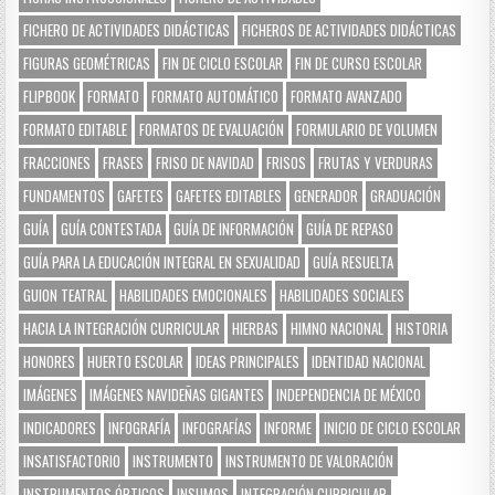
FICHERO DE ACTIVIDADES DIDÁCTICAS
FICHEROS DE ACTIVIDADES DIDÁCTICAS
FIGURAS GEOMÉTRICAS
FIN DE CICLO ESCOLAR
FIN DE CURSO ESCOLAR
FLIPBOOK
FORMATO
FORMATO AUTOMÁTICO
FORMATO AVANZADO
FORMATO EDITABLE
FORMATOS DE EVALUACIÓN
FORMULARIO DE VOLUMEN
FRACCIONES
FRASES
FRISO DE NAVIDAD
FRISOS
FRUTAS Y VERDURAS
FUNDAMENTOS
GAFETES
GAFETES EDITABLES
GENERADOR
GRADUACIÓN
GUÍA
GUÍA CONTESTADA
GUÍA DE INFORMACIÓN
GUÍA DE REPASO
GUÍA PARA LA EDUCACIÓN INTEGRAL EN SEXUALIDAD
GUÍA RESUELTA
GUION TEATRAL
HABILIDADES EMOCIONALES
HABILIDADES SOCIALES
HACIA LA INTEGRACIÓN CURRICULAR
HIERBAS
HIMNO NACIONAL
HISTORIA
HONORES
HUERTO ESCOLAR
IDEAS PRINCIPALES
IDENTIDAD NACIONAL
IMÁGENES
IMÁGENES NAVIDEÑAS GIGANTES
INDEPENDENCIA DE MÉXICO
INDICADORES
INFOGRAFÍA
INFOGRAFÍAS
INFORME
INICIO DE CICLO ESCOLAR
INSATISFACTORIO
INSTRUMENTO
INSTRUMENTO DE VALORACIÓN
INSTRUMENTOS ÓPTICOS
INSUMOS
INTEGRACIÓN CURRICULAR