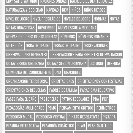
MUY SATISFACTORIO
NACIONES UNIDAS
NATALICIO DE BENITO JUÁREZ
NATURALEZA Y SOCIEDAD
NAVIDAD
NEM
NIÑOS
NIÑOS HÉROES
NIVEL DE LOGRO
NIVEL PRESILÁBICO
NIVELES DE LOGRO
NORMAS
NOTAS
NOTAS DIDÁCTICAS
NOVIEMBRE
NUEVA ESCUELA MEXICANA
NUEVAS OPCIONES DE PASTORELAS
NÚMEROS
NÚMEROS ROMANOS
NUTRICIÓN
OBRA DE TEATRO
OBRAS DE TEATRO
OBSERVACIONES
OBSERVACIONES GENERALES
OBSERVACIONES PARA REPORTES DE EVALUACIÓN
OCTAV SESIÓN ORDINARIA
OCTAVA SESIÓN ORDINARIA
OCTUBRE
OFRENDA
OLIMPIADA DEL CONOCIMIENTO
ONU
ORACIONES
ORGANIZACIÓN TERRITORIAL
ORIENTACIONES
ORIENTACIONES CONTESTADAS
ORIENTACIONES RESUELTAS
PADRES DE FAMILIA
PARADIGMA EDUCATIVO
PASES PARA EL BAÑO
PASTORELAS
PATIOS ESCOLARES
PDA
PDF
PEDAGOGÍAS MULTIGRADO
PEMC
PENSAMIENTO CRÍTICO
PERÍMETROS
PERIÓDICO MURAL
PERIÓDICO VIRTUAL
PINTAS RECREATIVAS
PIZARRA
PIZARRA INTERACTIVA
PIZARRÓN DIDÁCTICO
PLAN
PLAN ANALÍTICO