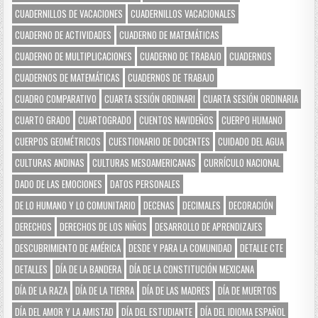
CUADERNILLOS DE VACACIONES
CUADERNILLOS VACACIONALES
CUADERNO DE ACTIVIDADES
CUADERNO DE MATEMÁTICAS
CUADERNO DE MULTIPLICACIONES
CUADERNO DE TRABAJO
CUADERNOS
CUADERNOS DE MATEMÁTICAS
CUADERNOS DE TRABAJO
CUADRO COMPARATIVO
CUARTA SESIÓN ORDINARI
CUARTA SESIÓN ORDINARIA
CUARTO GRADO
CUARTOGRADO
CUENTOS NAVIDEÑOS
CUERPO HUMANO
CUERPOS GEOMÉTRICOS
CUESTIONARIO DE DOCENTES
CUIDADO DEL AGUA
CULTURAS ANDINAS
CULTURAS MESOAMERICANAS
CURRÍCULO NACIONAL
DADO DE LAS EMOCIONES
DATOS PERSONALES
DE LO HUMANO Y LO COMUNITARIO
DECENAS
DECIMALES
DECORACIÓN
DERECHOS
DERECHOS DE LOS NIÑOS
DESARROLLO DE APRENDIZAJES
DESCUBRIMIENTO DE AMÉRICA
DESDE Y PARA LA COMUNIDAD
DETALLE CTE
DETALLES
DÍA DE LA BANDERA
DÍA DE LA CONSTITUCIÓN MEXICANA
DÍA DE LA RAZA
DÍA DE LA TIERRA
DÍA DE LAS MADRES
DÍA DE MUERTOS
DÍA DEL AMOR Y LA AMISTAD
DÍA DEL ESTUDIANTE
DÍA DEL IDIOMA ESPAÑOL