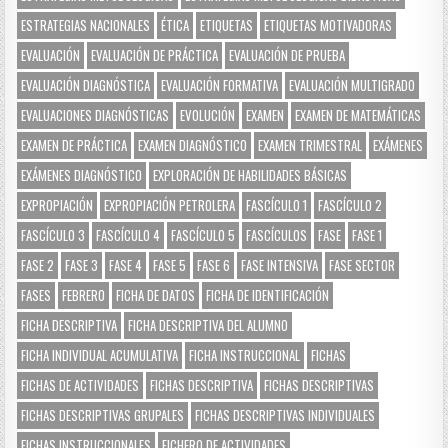
ESTRATEGIAS NACIONALES
ÉTICA
ETIQUETAS
ETIQUETAS MOTIVADORAS
EVALUACIÓN
EVALUACIÓN DE PRÁCTICA
EVALUACIÓN DE PRUEBA
EVALUACIÓN DIAGNÓSTICA
EVALUACIÓN FORMATIVA
EVALUACIÓN MULTIGRADO
EVALUACIONES DIAGNÓSTICAS
EVOLUCIÓN
EXAMEN
EXAMEN DE MATEMÁTICAS
EXAMEN DE PRÁCTICA
EXAMEN DIAGNÓSTICO
EXAMEN TRIMESTRAL
EXÁMENES
EXÁMENES DIAGNÓSTICO
EXPLORACIÓN DE HABILIDADES BÁSICAS
EXPROPIACIÓN
EXPROPIACIÓN PETROLERA
FASCÍCULO 1
FASCÍCULO 2
FASCÍCULO 3
FASCÍCULO 4
FASCÍCULO 5
FASCÍCULOS
FASE
FASE 1
FASE 2
FASE 3
FASE 4
FASE 5
FASE 6
FASE INTENSIVA
FASE SECTOR
FASES
FEBRERO
FICHA DE DATOS
FICHA DE IDENTIFICACIÓN
FICHA DESCRIPTIVA
FICHA DESCRIPTIVA DEL ALUMNO
FICHA INDIVIDUAL ACUMULATIVA
FICHA INSTRUCCIONAL
FICHAS
FICHAS DE ACTIVIDADES
FICHAS DESCRIPTIVA
FICHAS DESCRIPTIVAS
FICHAS DESCRIPTIVAS GRUPALES
FICHAS DESCRIPTIVAS INDIVIDUALES
FICHAS INSTRUCCIONALES
FICHERO DE ACTIVIDADES