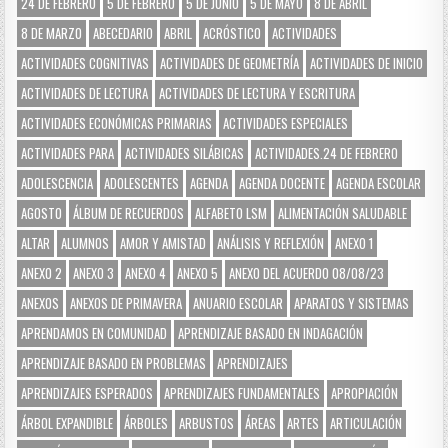
24 DE FEBRERO
5 DE FEBRERO
5 DE JUNIO
5 DE MAYO
8 DE ABRIL
8 DE MARZO
ABECEDARIO
ABRIL
ACRÓSTICO
ACTIVIDADES
ACTIVIDADES COGNITIVAS
ACTIVIDADES DE GEOMETRÍA
ACTIVIDADES DE INICIO
ACTIVIDADES DE LECTURA
ACTIVIDADES DE LECTURA Y ESCRITURA
ACTIVIDADES ECONÓMICAS PRIMARIAS
ACTIVIDADES ESPECIALES
ACTIVIDADES PARA
ACTIVIDADES SILÁBICAS
ACTIVIDADES.24 DE FEBRERO
ADOLESCENCIA
ADOLESCENTES
AGENDA
AGENDA DOCENTE
AGENDA ESCOLAR
AGOSTO
ÁLBUM DE RECUERDOS
ALFABETO LSM
ALIMENTACIÓN SALUDABLE
ALTAR
ALUMNOS
AMOR Y AMISTAD
ANÁLISIS Y REFLEXIÓN
ANEXO 1
ANEXO 2
ANEXO 3
ANEXO 4
ANEXO 5
ANEXO DEL ACUERDO 08/08/23
ANEXOS
ANEXOS DE PRIMAVERA
ANUARIO ESCOLAR
APARATOS Y SISTEMAS
APRENDAMOS EN COMUNIDAD
APRENDIZAJE BASADO EN INDAGACIÓN
APRENDIZAJE BASADO EN PROBLEMAS
APRENDIZAJES
APRENDIZAJES ESPERADOS
APRENDIZAJES FUNDAMENTALES
APROPIACIÓN
ÁRBOL EXPANDIBLE
ÁRBOLES
ARBUSTOS
ÁREAS
ARTES
ARTICULACIÓN