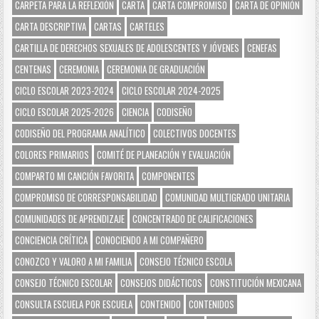
CARPETA PARA LA REFLEXIÓN
CARTA
CARTA COMPROMISO
CARTA DE OPINIÓN
CARTA DESCRIPTIVA
CARTAS
CARTELES
CARTILLA DE DERECHOS SEXUALES DE ADOLESCENTES Y JÓVENES
CENEFAS
CENTENAS
CEREMONIA
CEREMONIA DE GRADUACIÓN
CICLO ESCOLAR 2023-2024
CICLO ESCOLAR 2024-2025
CICLO ESCOLAR 2025-2026
CIENCIA
CODISEÑO
CODISEÑO DEL PROGRAMA ANALÍTICO
COLECTIVOS DOCENTES
COLORES PRIMARIOS
COMITÉ DE PLANEACIÓN Y EVALUACIÓN
COMPARTO MI CANCIÓN FAVORITA
COMPONENTES
COMPROMISO DE CORRESPONSABILIDAD
COMUNIDAD MULTIGRADO UNITARIA
COMUNIDADES DE APRENDIZAJE
CONCENTRADO DE CALIFICACIONES
CONCIENCIA CRÍTICA
CONOCIENDO A MI COMPAÑERO
CONOZCO Y VALORO A MI FAMILIA
CONSEJO TÉCNICO ESCOLA
CONSEJO TÉCNICO ESCOLAR
CONSEJOS DIDÁCTICOS
CONSTITUCIÓN MEXICANA
CONSULTA ESCUELA POR ESCUELA
CONTENIDO
CONTENIDOS