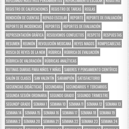
REFLEJANDO NUESTROS PENSAMIENTOS
REFORZAMIENTO ESCOLAR
REGISTRO
REGISTRO DE CALIFICACIONES
REGISTRO DE TAREAS
REGLAS
RENDICIÓN DE CUENTAS
REPASO ESCOLAR
REPORTE
REPORTE DE EVALUACIÓN
REPORTE DE INCIDENCIAS
REPORTES
REPORTES DE EVALUACIÓN
REPRESENTACIÓN GRÁFICA
RESOLVEMOS CONFLICTOS
RESPETO
RESPUESTAS
RESUMEN
REUNIÓN
REVOLUCIÓN MEXICANA
REYES MAGOS
ROMPECABEZAS
ROSCA DE REYES DE LA NEM
RÚBRICA
RÚBRICA DE EVALUACIÓN
RÚBRICA DE VALORACIÓN
RÚBRICAS ANALÍTICAS
RUTINAS DIARIAS PARA NIÑOS Y NIÑAS
SABERES Y PENSAMIENTO CIENTÍFICO
SALÓN DE CLASES
SAN VALENTÍN
SARAMPIÓN
SATISFACTORIO
SECUENCIAS DIDÁCTICAS
SECUNDARIA
SECUNDARIOS Y TERCIARIOS
SEGUNDA SESIÓN ORDINARIA
SEGUNDO GRADO
SEGUNDO TRIMESTRE
SEGUNDP GRADO
SEMANA 1
SEMANA 10
SEMANA 11
SEMANA 12
SEMANA 13
SEMANA 14
SEMANA 15
SEMANA 16
SEMANA 17
SEMANA 18
SEMANA 19
SEMANA 2
SEMANA 20
SEMANA 21
SEMANA 22
SEMANA 23
SEMANA 24