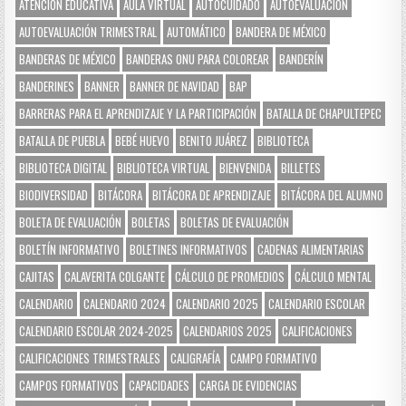
ATENCIÓN EDUCATIVA
AULA VIRTUAL
AUTOCUIDADO
AUTOEVALUACIÓN
AUTOEVALUACIÓN TRIMESTRAL
AUTOMÁTICO
BANDERA DE MÉXICO
BANDERAS DE MÉXICO
BANDERAS ONU PARA COLOREAR
BANDERÍN
BANDERINES
BANNER
BANNER DE NAVIDAD
BAP
BARRERAS PARA EL APRENDIZAJE Y LA PARTICIPACIÓN
BATALLA DE CHAPULTEPEC
BATALLA DE PUEBLA
BEBÉ HUEVO
BENITO JUÁREZ
BIBLIOTECA
BIBLIOTECA DIGITAL
BIBLIOTECA VIRTUAL
BIENVENIDA
BILLETES
BIODIVERSIDAD
BITÁCORA
BITÁCORA DE APRENDIZAJE
BITÁCORA DEL ALUMNO
BOLETA DE EVALUACIÓN
BOLETAS
BOLETAS DE EVALUACIÓN
BOLETÍN INFORMATIVO
BOLETINES INFORMATIVOS
CADENAS ALIMENTARIAS
CAJITAS
CALAVERITA COLGANTE
CÁLCULO DE PROMEDIOS
CÁLCULO MENTAL
CALENDARIO
CALENDARIO 2024
CALENDARIO 2025
CALENDARIO ESCOLAR
CALENDARIO ESCOLAR 2024-2025
CALENDARIOS 2025
CALIFICACIONES
CALIFICACIONES TRIMESTRALES
CALIGRAFÍA
CAMPO FORMATIVO
CAMPOS FORMATIVOS
CAPACIDADES
CARGA DE EVIDENCIAS