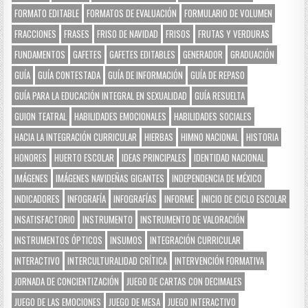
FORMATO EDITABLE
FORMATOS DE EVALUACIÓN
FORMULARIO DE VOLUMEN
FRACCIONES
FRASES
FRISO DE NAVIDAD
FRISOS
FRUTAS Y VERDURAS
FUNDAMENTOS
GAFETES
GAFETES EDITABLES
GENERADOR
GRADUACIÓN
GUÍA
GUÍA CONTESTADA
GUÍA DE INFORMACIÓN
GUÍA DE REPASO
GUÍA PARA LA EDUCACIÓN INTEGRAL EN SEXUALIDAD
GUÍA RESUELTA
GUION TEATRAL
HABILIDADES EMOCIONALES
HABILIDADES SOCIALES
HACIA LA INTEGRACIÓN CURRICULAR
HIERBAS
HIMNO NACIONAL
HISTORIA
HONORES
HUERTO ESCOLAR
IDEAS PRINCIPALES
IDENTIDAD NACIONAL
IMÁGENES
IMÁGENES NAVIDEÑAS GIGANTES
INDEPENDENCIA DE MÉXICO
INDICADORES
INFOGRAFÍA
INFOGRAFÍAS
INFORME
INICIO DE CICLO ESCOLAR
INSATISFACTORIO
INSTRUMENTO
INSTRUMENTO DE VALORACIÓN
INSTRUMENTOS ÓPTICOS
INSUMOS
INTEGRACIÓN CURRICULAR
INTERACTIVO
INTERCULTURALIDAD CRÍTICA
INTERVENCIÓN FORMATIVA
JORNADA DE CONCIENTIZACIÓN
JUEGO DE CARTAS CON DECIMALES
JUEGO DE LAS EMOCIONES
JUEGO DE MESA
JUEGO INTERACTIVO