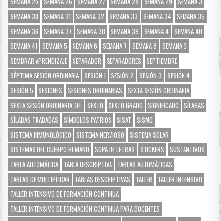
SEMANA 25
SEMANA 26
SEMANA 27
SEMANA 28
SEMANA 29
SEMANA 3
SEMANA 30
SEMANA 31
SEMANA 32
SEMANA 33
SEMANA 34
SEMANA 35
SEMANA 36
SEMANA 37
SEMANA 38
SEMANA 39
SEMANA 4
SEMANA 40
SEMANA 41
SEMANA 5
SEMANA 6
SEMANA 7
SEMANA 8
SEMANA 9
SEMBRAR APRENDIZAJE
SEPARADOR
SEPARADORES
SEPTIEMBRE
SÉPTIMA SESIÓN ORDINARIA
SESIÓN 1
SESIÓN 2
SESIÓN 3
SESIÓN 4
SESIÓN 5
SESIONES
SESIONES ORDINARIAS
SEXTA SESIÓN ORDINARIA
SEXTA SESIÓN ORDINARIA DEL
SEXTO
SEXTO GRADO
SIGNIFICADO
SÍLABAS
SÍLABAS TRABADAS
SÍMBOLOS PATRIOS
SISAT
SISMO
SISTEMA INMUNOLÓGICO
SISTEMA NERVIOSO
SISTEMA SOLAR
SISTEMAS DEL CUERPO HUMANO
SOPA DE LETRAS
STICKERS
SUSTANTIVOS
TABLA AUTOMÁTICA
TABLA DESCRIPTIVA
TABLAS AUTOMÁTICAS
TABLAS DE MULTIPLICAR
TABLAS DESCRIPTIVAS
TALLER
TALLER INTENSIVO
TALLER INTENSIVO DE FORMACIÓN CONTINUA
TALLER INTENSIVO DE FORMACIÓN CONTINUA PARA DOCENTES