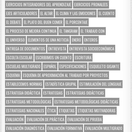
EJERCICIOS INTEGRADORES DEL APRENDIZAJE
EJERCICIOS PRONALEES
EJES ARTICULADORES
EL ALTAR
EL CLIMA Y LAS EMOCIONES
EL CUENTO
EL DEBATE
EL PLATO DEL BUEN COMER
EL PORCENTAJE
EL PROCESO DE MEJORA CONTINUA
EL TANGRAM
EL TRABAJO CON
EL UNIVERSO
ELEMENTOS DE UNA NOTICIA
ENERO
ENTEROS
ENTREGA DE DOCUMENTOS
ENTREVISTA
ENTREVISTA SOCIOECONÓMICA
ESCOLTA ESCOLAR
ESCRIBIMOS UN CUENTO
ESCRITURA
ESCUELAS MULTIGRADO
ESPAÑOL
ESPECIFICACIONES
ESQUELETO GIGANTE
ESQUEMA
ESQUEMA DE APROXIMACIÓN AL TRABAJO POR PROYECTOS
ESTABLECEMOS NORMAS
ESTADÍSTICA GRUPAL
ESTIMULACIÓN DEL LENGUAJE
ESTRATEGIA DIDÁCTICA
ESTRATEGIAS
ESTRATEGIAS DIDÁCTICAS
ESTRATEGIAS METODOLÓGICAS
ESTRATEGIAS METODOLÓGICAS DIDÁCTICAS
ESTRATEGIAS NACIONALES
ÉTICA
ETIQUETAS
ETIQUETAS MOTIVADORAS
EVALUACIÓN
EVALUACIÓN DE PRÁCTICA
EVALUACIÓN DE PRUEBA
EVALUACIÓN DIAGNÓSTICA
EVALUACIÓN FORMATIVA
EVALUACIÓN MULTIGRADO