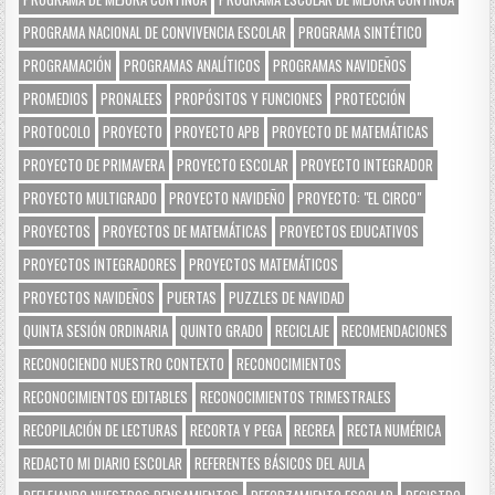
PROGRAMA NACIONAL DE CONVIVENCIA ESCOLAR
PROGRAMA SINTÉTICO
PROGRAMACIÓN
PROGRAMAS ANALÍTICOS
PROGRAMAS NAVIDEÑOS
PROMEDIOS
PRONALEES
PROPÓSITOS Y FUNCIONES
PROTECCIÓN
PROTOCOLO
PROYECTO
PROYECTO APB
PROYECTO DE MATEMÁTICAS
PROYECTO DE PRIMAVERA
PROYECTO ESCOLAR
PROYECTO INTEGRADOR
PROYECTO MULTIGRADO
PROYECTO NAVIDEÑO
PROYECTO: "EL CIRCO"
PROYECTOS
PROYECTOS DE MATEMÁTICAS
PROYECTOS EDUCATIVOS
PROYECTOS INTEGRADORES
PROYECTOS MATEMÁTICOS
PROYECTOS NAVIDEÑOS
PUERTAS
PUZZLES DE NAVIDAD
QUINTA SESIÓN ORDINARIA
QUINTO GRADO
RECICLAJE
RECOMENDACIONES
RECONOCIENDO NUESTRO CONTEXTO
RECONOCIMIENTOS
RECONOCIMIENTOS EDITABLES
RECONOCIMIENTOS TRIMESTRALES
RECOPILACIÓN DE LECTURAS
RECORTA Y PEGA
RECREA
RECTA NUMÉRICA
REDACTO MI DIARIO ESCOLAR
REFERENTES BÁSICOS DEL AULA