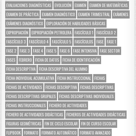
EVALUACIONES DIAGNÓSTICAS
EVOLUCIÓN
EXAMEN
EXAMEN DE MATEMÁTICAS
EXAMEN DE PRÁCTICA
EXAMEN DIAGNÓSTICO
EXAMEN TRIMESTRAL
EXÁMENES
EXÁMENES DIAGNÓSTICO
EXPLORACIÓN DE HABILIDADES BÁSICAS
EXPROPIACIÓN
EXPROPIACIÓN PETROLERA
FASCÍCULO 1
FASCÍCULO 2
FASCÍCULO 3
FASCÍCULO 4
FASCÍCULO 5
FASCÍCULOS
FASE
FASE 1
FASE 2
FASE 3
FASE 4
FASE 5
FASE 6
FASE INTENSIVA
FASE SECTOR
FASES
FEBRERO
FICHA DE DATOS
FICHA DE IDENTIFICACIÓN
FICHA DESCRIPTIVA
FICHA DESCRIPTIVA DEL ALUMNO
FICHA INDIVIDUAL ACUMULATIVA
FICHA INSTRUCCIONAL
FICHAS
FICHAS DE ACTIVIDADES
FICHAS DESCRIPTIVA
FICHAS DESCRIPTIVAS
FICHAS DESCRIPTIVAS GRUPALES
FICHAS DESCRIPTIVAS INDIVIDUALES
FICHAS INSTRUCCIONALES
FICHERO DE ACTIVIDADES
FICHERO DE ACTIVIDADES DIDÁCTICAS
FICHEROS DE ACTIVIDADES DIDÁCTICAS
FIGURAS GEOMÉTRICAS
FIN DE CICLO ESCOLAR
FIN DE CURSO ESCOLAR
FLIPBOOK
FORMATO
FORMATO AUTOMÁTICO
FORMATO AVANZADO