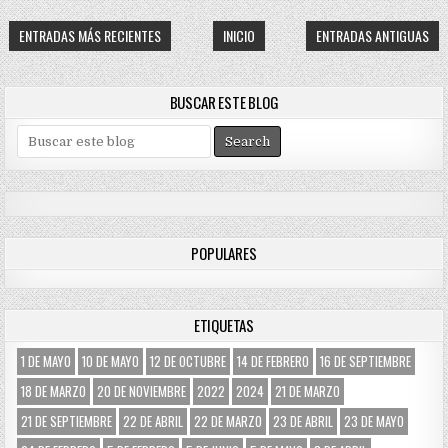
ENTRADAS MÁS RECIENTES
INICIO
ENTRADAS ANTIGUAS
BUSCAR ESTE BLOG
S
e
a
r
c
h
POPULARES
f
o
r
:
ETIQUETAS
1 DE MAYO
10 DE MAYO
12 DE OCTUBRE
14 DE FEBRERO
16 DE SEPTIEMBRE
18 DE MARZO
20 DE NOVIEMBRE
2022
2024
21 DE MARZO
21 DE SEPTIEMBRE
22 DE ABRIL
22 DE MARZO
23 DE ABRIL
23 DE MAYO