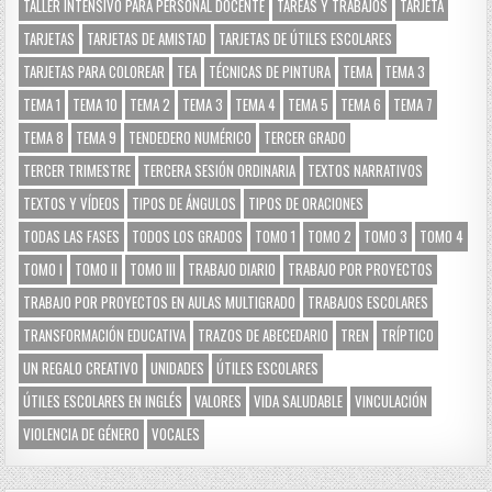
TALLER INTENSIVO PARA PERSONAL DOCENTE
TAREAS Y TRABAJOS
TARJETA
TARJETAS
TARJETAS DE AMISTAD
TARJETAS DE ÚTILES ESCOLARES
TARJETAS PARA COLOREAR
TEA
TÉCNICAS DE PINTURA
TEMA
TEMA 3
TEMA 1
TEMA 10
TEMA 2
TEMA 3
TEMA 4
TEMA 5
TEMA 6
TEMA 7
TEMA 8
TEMA 9
TENDEDERO NUMÉRICO
TERCER GRADO
TERCER TRIMESTRE
TERCERA SESIÓN ORDINARIA
TEXTOS NARRATIVOS
TEXTOS Y VÍDEOS
TIPOS DE ÁNGULOS
TIPOS DE ORACIONES
TODAS LAS FASES
TODOS LOS GRADOS
TOMO 1
TOMO 2
TOMO 3
TOMO 4
TOMO I
TOMO II
TOMO III
TRABAJO DIARIO
TRABAJO POR PROYECTOS
TRABAJO POR PROYECTOS EN AULAS MULTIGRADO
TRABAJOS ESCOLARES
TRANSFORMACIÓN EDUCATIVA
TRAZOS DE ABECEDARIO
TREN
TRÍPTICO
UN REGALO CREATIVO
UNIDADES
ÚTILES ESCOLARES
ÚTILES ESCOLARES EN INGLÉS
VALORES
VIDA SALUDABLE
VINCULACIÓN
VIOLENCIA DE GÉNERO
VOCALES