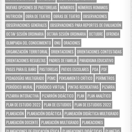
NUEVAS OPCIONES DE PASTORELAS
NÚMEROS
NÚMEROS ROMANOS
NUTRICIÓN
OBRA DE TEATRO
OBRAS DE TEATRO
OBSERVACIONES
OBSERVACIONES GENERALES
OBSERVACIONES PARA REPORTES DE EVALUACIÓN
OCTAV SESIÓN ORDINARIA
OCTAVA SESIÓN ORDINARIA
OCTUBRE
OFRENDA
OLIMPIADA DEL CONOCIMIENTO
ONU
ORACIONES
ORGANIZACIÓN TERRITORIAL
ORIENTACIONES
ORIENTACIONES CONTESTADAS
ORIENTACIONES RESUELTAS
PADRES DE FAMILIA
PARADIGMA EDUCATIVO
PASES PARA EL BAÑO
PASTORELAS
PATIOS ESCOLARES
PDA
PDF
PEDAGOGÍAS MULTIGRADO
PEMC
PENSAMIENTO CRÍTICO
PERÍMETROS
PERIÓDICO MURAL
PERIÓDICO VIRTUAL
PINTAS RECREATIVAS
PIZARRA
PIZARRA INTERACTIVA
PIZARRÓN DIDÁCTICO
PLAN
PLAN ANALÍTICO
PLAN DE ESTUDIO 2022
PLAN DE ESTUDIOS
PLAN DE ESTUDIOS 2022
PLANEACIÓN
PLANEACIÓN DIDÁCTICA
PLANEACIÓN DIDÁCTICA MULTIGRADO
PLANEACIÓN DOCENTE
PLANEACIÓN MULTIGRADO
PLANEACIONES
PLANEACIONES DE EDUCACIÓN FÍSICA
PLANEACIONES DIDÁCTICAS
PLANETAS