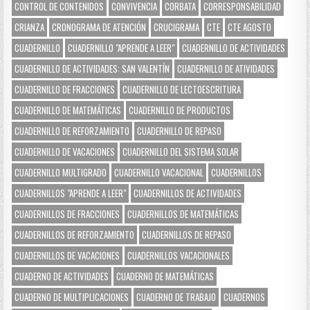
CONTROL DE CONTENIDOS
CONVIVENCIA
CORBATA
CORRESPONSABILIDAD
CRIANZA
CRONOGRAMA DE ATENCIÓN
CRUCIGRAMA
CTE
CTE AGOSTO
CUADERNILLO
CUADERNILLO "APRENDE A LEER"
CUADERNILLO DE ACTIVIDADES
CUADERNILLO DE ACTIVIDADES: SAN VALENTÍN
CUADERNILLO DE ATIVIDADES
CUADERNILLO DE FRACCIONES
CUADERNILLO DE LECTOESCRITURA
CUADERNILLO DE MATEMÁTICAS
CUADERNILLO DE PRODUCTOS
CUADERNILLO DE REFORZAMIENTO
CUADERNILLO DE REPASO
CUADERNILLO DE VACACIONES
CUADERNILLO DEL SISTEMA SOLAR
CUADERNILLO MULTIGRADO
CUADERNILLO VACACIONAL
CUADERNILLOS
CUADERNILLOS "APRENDE A LEER"
CUADERNILLOS DE ACTIVIDADES
CUADERNILLOS DE FRACCIONES
CUADERNILLOS DE MATEMÁTICAS
CUADERNILLOS DE REFORZAMIENTO
CUADERNILLOS DE REPASO
CUADERNILLOS DE VACACIONES
CUADERNILLOS VACACIONALES
CUADERNO DE ACTIVIDADES
CUADERNO DE MATEMÁTICAS
CUADERNO DE MULTIPLICACIONES
CUADERNO DE TRABAJO
CUADERNOS