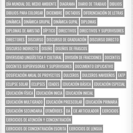
DÍA MUNDIAL DEL MEDIO AMBIENTE
DIAGRAMA
DIARIO DE TRABAJO
DIBUJOS
DIBUJOS PARA COLOREAR
DICIEMBRE
DICTADOS
DIFERENCIACIÓN DE LETRAS
DINÁMICA
DINÁMICA GRUPAL
DINÁMICA GUPAL
DIPLOMAS
DIPLOMAS DE AMISTAD
DÍPTICO
DIRECTIVOS
DIRECTIVOS Y SUPERVISORES
DIRECTORES
DISCURSO
DISCURSO DE GRADUACIÓN
DISCURSO DIRECTO
DISCURSO INDIRECTO
DISEÑO
DISEÑOS DE FRASCOS
DIVERSIDAD LINGÜÍSTICA Y CULTURAL
DIVISIÓN DE FRACCIONES
DOCENTES
DOCENTES SUPERVISORAS Y SUPERVISORES
DOCUMENTO EXPLICATIVO
DOSIFICACIÓN ANUAL DE PROYECTOS
DULCEROS
DULCEROS NAVIDEÑOS
EATP
ECLIPSE SOLAR
ECLIPSES
EDADES
EDUCACIÓN BÁSICA
EDUCACIÓN ESPECIAL
EDUCACIÓN FÍSICA
EDUCACIÓN INICIA
EDUCACIÓN INICIAL
EDUCACIÓN MULTIGRADO
EDUCACIÓN PREESCOLAR
EDUCACIÓN PRIMARIA
EDUCACIÓN SECUNDARIA
EFEMÉRIDES
EIA
EJE ARTICULADOR
EJERCICIOS
EJERCICIOS DE ATENCIÓN Y CONCENTRACIÓN
EJERCICIOS DE CONCENTRACIÓN ESCRITA
EJERCICIOS DE LENGUA