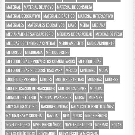
MATERIAL
MATERIAL DE APOYO
MATERIAL DE CONSULTA
MATERIAL DECORATIVO
MATERIAL DIDÁCTICO
MATERIAL INTERACTIVO
MATERIALES
MATERIALES EDUCATIVOS
MAYO
MEDIA
MEDIANA
MEDIANAMENTE SATISFACTORIO
MEDIDAS DE CAPACIDAD
MEDIDAS DE PESO
MEDIDAS DE TENDENCIA CENTRAL
MEDIO AMBIENTE
MEDIO AMNBIENTE
MEJOREDU
MEMORAMA
MÉTODO FREIRE
METODOLOGÍA DE PROYECTOS COMUNITARIOS
METODOLOGÍAS
METODOLOGÍAS SOCIOCRÍTICAS PARA
MÉXICO
MINILIBRO
MODA
MODELO DE PESEBRE
MOLDES
MOLDES DE LETRAS
MONEDAS
MUJERES
MULTIPLICACIÓN DE FRACCIONES
MULTIPLICACIONES
MUNDIAL
MUNDIAL DE FÚTBOL
MUNDIAL PARA NIÑOS
MURAL
MURALES
MUY SATISFACTORIO
NACIONES UNIDAS
NATALICIO DE BENITO JUÁREZ
NATURALEZA Y SOCIEDAD
NAVIDAD
NEM
NIÑOS
NIÑOS HÉROES
NIVEL DE LOGRO
NIVEL PRESILÁBICO
NIVELES DE LOGRO
NORMAS
NOTAS
NOTAS DIDÁCTICAS
NOVIEMBRE
NUEVA ESCUELA MEXICANA