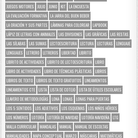
JUEGOS MOTORES
JULIO
JUNIO
KIT
LA ENCUESTA
LA EVALUACIÓN FORMATIVA
LA JARRA DEL BUEN BEBER
LA ORACIÓN Y SUS PARTES
LÁMINAS PARA COLOREAR
LAPBOOK
LÁPIZ DE LETRAS CON ANIMALES
LAS DIVISIONES
LAS GRÁFICAS
LAS RESTAS
LAS SÍLABAS
LAS SUMAS
LECTOESCRITURA
LECTURA
LECTURAS
LENGUAJE
LENGUAJES
LETRERO
LETREROS
LIBERTAD
LIBRITO
LIBRITO DE ACTIVIDADES
LIBRITO DE LECTOESCRITURA
LIBRO
LIBRO DE ACTIVIDADES
LIBRO DE TÉCNICAS PLÁSTICAS
LIBROS
LIBROS DE TEXTO
LIBROS DE TEXTO GRATUITOS
LINEAMIENTOS
LINEAMIENTOS CTE
LISTA
LISTA DE COTEJO
LISTA DE ÚTILES ESCOLARES
LLAVERO DE METODOLOGÍAS
LONA
LONAS
LONAS PARA PUERTAS
LOS 5 SENTIDOS
LOS ADJETIVOS
LOS ESQUEMAS
LOS NIÑOS HÉROES
LOS NÚMEROS
LOTERÍA
LOTERÍA DE NAVIDAD
LOTERÍA NAVIDEÑA
LTG
MALLA CURRICULAR
MANDALAS
MANUAL
MANUAL DE ESCOLTAS
MANUALIDADES
MAPA CONCEPTUAL
MARZO
MÁSCARAS
MATEMÁTICAS