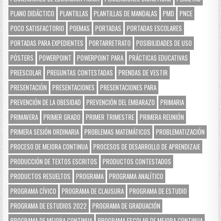
PLANO DIDÁCTICO
PLANTILLAS
PLANTILLAS DE MANDALAS
PMD
PNCE
POCO SATISFACTORIO
POEMAS
PORTADAS
PORTADAS ESCOLARES
PORTADAS PARA EXPEDIENTES
PORTARRETRATO
POSIBILIDADES DE USO
PÓSTERS
POWERPOINT
POWERPOINT PARA
PRÁCTICAS EDUCATIVAS
PREESCOLAR
PREGUNTAS CONTESTADAS
PRENDAS DE VESTIR
PRESENTACIÓN
PRESENTACIONES
PRESENTACIONES PARA
PREVENCIÓN DE LA OBESIDAD
PREVENCIÓN DEL EMBARAZO
PRIMARIA
PRIMAVERA
PRIMER GRADO
PRIMER TRIMESTRE
PRIMERA REUNIÓN
PRIMERA SESIÓN ORDINARIA
PROBLEMAS MATEMÁTICOS
PROBLEMATIZACIÓN
PROCESO DE MEJORA CONTINUA
PROCESOS DE DESARROLLO DE APRENDIZAJE
PRODUCCIÓN DE TEXTOS ESCRITOS
PRODUCTOS CONTESTADOS
PRODUCTOS RESUELTOS
PROGRAMA
PROGRAMA ANALÍTICO
PROGRAMA CÍVICO
PROGRAMA DE CLAUSURA
PROGRAMA DE ESTUDIO
PROGRAMA DE ESTUDIOS 2022
PROGRAMA DE GRADUACIÓN
PROGRAMA DE MEJORA CONTINUA
PROGRAMA ESCOLAR DE MEJORA CONTINUA