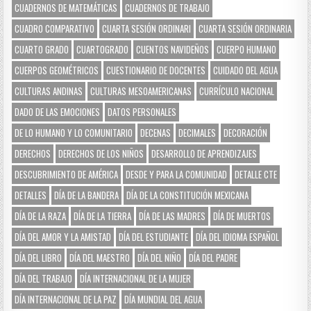
CUADERNOS DE MATEMÁTICAS
CUADERNOS DE TRABAJO
CUADRO COMPARATIVO
CUARTA SESIÓN ORDINARI
CUARTA SESIÓN ORDINARIA
CUARTO GRADO
CUARTOGRADO
CUENTOS NAVIDEÑOS
CUERPO HUMANO
CUERPOS GEOMÉTRICOS
CUESTIONARIO DE DOCENTES
CUIDADO DEL AGUA
CULTURAS ANDINAS
CULTURAS MESOAMERICANAS
CURRÍCULO NACIONAL
DADO DE LAS EMOCIONES
DATOS PERSONALES
DE LO HUMANO Y LO COMUNITARIO
DECENAS
DECIMALES
DECORACIÓN
DERECHOS
DERECHOS DE LOS NIÑOS
DESARROLLO DE APRENDIZAJES
DESCUBRIMIENTO DE AMÉRICA
DESDE Y PARA LA COMUNIDAD
DETALLE CTE
DETALLES
DÍA DE LA BANDERA
DÍA DE LA CONSTITUCIÓN MEXICANA
DÍA DE LA RAZA
DÍA DE LA TIERRA
DÍA DE LAS MADRES
DÍA DE MUERTOS
DÍA DEL AMOR Y LA AMISTAD
DÍA DEL ESTUDIANTE
DÍA DEL IDIOMA ESPAÑOL
DÍA DEL LIBRO
DÍA DEL MAESTRO
DÍA DEL NIÑO
DÍA DEL PADRE
DÍA DEL TRABAJO
DÍA INTERNACIONAL DE LA MUJER
DÍA INTERNACIONAL DE LA PAZ
DÍA MUNDIAL DEL AGUA