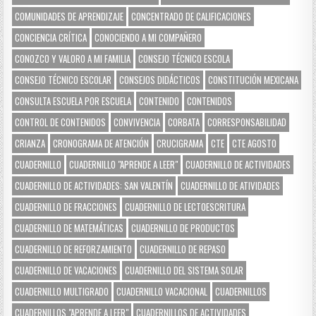
COMUNIDADES DE APRENDIZAJE
CONCENTRADO DE CALIFICACIONES
CONCIENCIA CRÍTICA
CONOCIENDO A MI COMPAÑERO
CONOZCO Y VALORO A MI FAMILIA
CONSEJO TÉCNICO ESCOLA
CONSEJO TÉCNICO ESCOLAR
CONSEJOS DIDÁCTICOS
CONSTITUCIÓN MEXICANA
CONSULTA ESCUELA POR ESCUELA
CONTENIDO
CONTENIDOS
CONTROL DE CONTENIDOS
CONVIVENCIA
CORBATA
CORRESPONSABILIDAD
CRIANZA
CRONOGRAMA DE ATENCIÓN
CRUCIGRAMA
CTE
CTE AGOSTO
CUADERNILLO
CUADERNILLO "APRENDE A LEER"
CUADERNILLO DE ACTIVIDADES
CUADERNILLO DE ACTIVIDADES: SAN VALENTÍN
CUADERNILLO DE ATIVIDADES
CUADERNILLO DE FRACCIONES
CUADERNILLO DE LECTOESCRITURA
CUADERNILLO DE MATEMÁTICAS
CUADERNILLO DE PRODUCTOS
CUADERNILLO DE REFORZAMIENTO
CUADERNILLO DE REPASO
CUADERNILLO DE VACACIONES
CUADERNILLO DEL SISTEMA SOLAR
CUADERNILLO MULTIGRADO
CUADERNILLO VACACIONAL
CUADERNILLOS
CUADERNILLOS "APRENDE A LEER"
CUADERNILLOS DE ACTIVIDADES