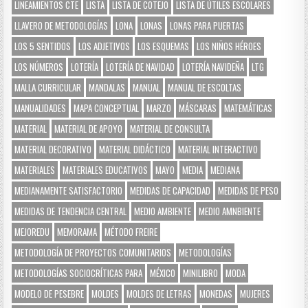
LINEAMIENTOS CTE
LISTA
LISTA DE COTEJO
LISTA DE ÚTILES ESCOLARES
LLAVERO DE METODOLOGÍAS
LONA
LONAS
LONAS PARA PUERTAS
LOS 5 SENTIDOS
LOS ADJETIVOS
LOS ESQUEMAS
LOS NIÑOS HÉROES
LOS NÚMEROS
LOTERÍA
LOTERÍA DE NAVIDAD
LOTERÍA NAVIDEÑA
LTG
MALLA CURRICULAR
MANDALAS
MANUAL
MANUAL DE ESCOLTAS
MANUALIDADES
MAPA CONCEPTUAL
MARZO
MÁSCARAS
MATEMÁTICAS
MATERIAL
MATERIAL DE APOYO
MATERIAL DE CONSULTA
MATERIAL DECORATIVO
MATERIAL DIDÁCTICO
MATERIAL INTERACTIVO
MATERIALES
MATERIALES EDUCATIVOS
MAYO
MEDIA
MEDIANA
MEDIANAMENTE SATISFACTORIO
MEDIDAS DE CAPACIDAD
MEDIDAS DE PESO
MEDIDAS DE TENDENCIA CENTRAL
MEDIO AMBIENTE
MEDIO AMNBIENTE
MEJOREDU
MEMORAMA
MÉTODO FREIRE
METODOLOGÍA DE PROYECTOS COMUNITARIOS
METODOLOGÍAS
METODOLOGÍAS SOCIOCRÍTICAS PARA
MÉXICO
MINILIBRO
MODA
MODELO DE PESEBRE
MOLDES
MOLDES DE LETRAS
MONEDAS
MUJERES