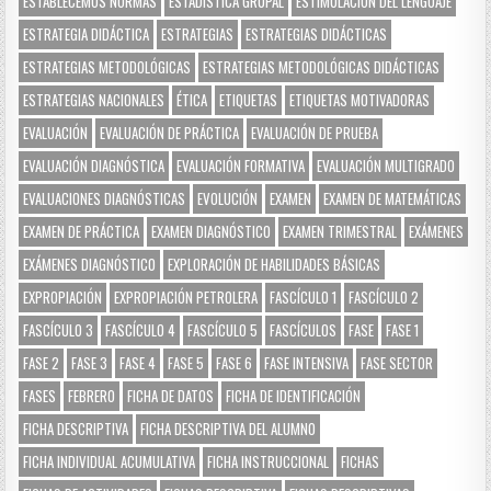
ESTABLECEMOS NORMAS
ESTADÍSTICA GRUPAL
ESTIMULACIÓN DEL LENGUAJE
ESTRATEGIA DIDÁCTICA
ESTRATEGIAS
ESTRATEGIAS DIDÁCTICAS
ESTRATEGIAS METODOLÓGICAS
ESTRATEGIAS METODOLÓGICAS DIDÁCTICAS
ESTRATEGIAS NACIONALES
ÉTICA
ETIQUETAS
ETIQUETAS MOTIVADORAS
EVALUACIÓN
EVALUACIÓN DE PRÁCTICA
EVALUACIÓN DE PRUEBA
EVALUACIÓN DIAGNÓSTICA
EVALUACIÓN FORMATIVA
EVALUACIÓN MULTIGRADO
EVALUACIONES DIAGNÓSTICAS
EVOLUCIÓN
EXAMEN
EXAMEN DE MATEMÁTICAS
EXAMEN DE PRÁCTICA
EXAMEN DIAGNÓSTICO
EXAMEN TRIMESTRAL
EXÁMENES
EXÁMENES DIAGNÓSTICO
EXPLORACIÓN DE HABILIDADES BÁSICAS
EXPROPIACIÓN
EXPROPIACIÓN PETROLERA
FASCÍCULO 1
FASCÍCULO 2
FASCÍCULO 3
FASCÍCULO 4
FASCÍCULO 5
FASCÍCULOS
FASE
FASE 1
FASE 2
FASE 3
FASE 4
FASE 5
FASE 6
FASE INTENSIVA
FASE SECTOR
FASES
FEBRERO
FICHA DE DATOS
FICHA DE IDENTIFICACIÓN
FICHA DESCRIPTIVA
FICHA DESCRIPTIVA DEL ALUMNO
FICHA INDIVIDUAL ACUMULATIVA
FICHA INSTRUCCIONAL
FICHAS