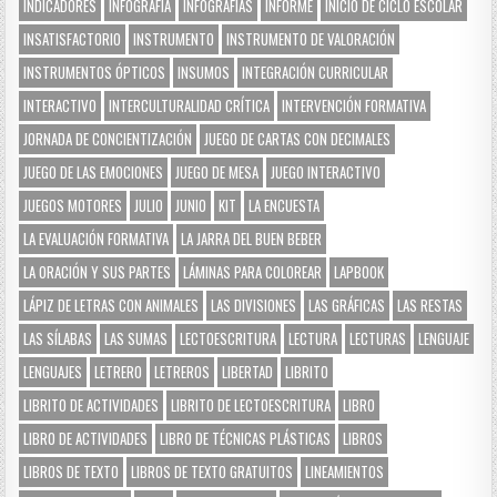
INDICADORES
INFOGRAFÍA
INFOGRAFÍAS
INFORME
INICIO DE CICLO ESCOLAR
INSATISFACTORIO
INSTRUMENTO
INSTRUMENTO DE VALORACIÓN
INSTRUMENTOS ÓPTICOS
INSUMOS
INTEGRACIÓN CURRICULAR
INTERACTIVO
INTERCULTURALIDAD CRÍTICA
INTERVENCIÓN FORMATIVA
JORNADA DE CONCIENTIZACIÓN
JUEGO DE CARTAS CON DECIMALES
JUEGO DE LAS EMOCIONES
JUEGO DE MESA
JUEGO INTERACTIVO
JUEGOS MOTORES
JULIO
JUNIO
KIT
LA ENCUESTA
LA EVALUACIÓN FORMATIVA
LA JARRA DEL BUEN BEBER
LA ORACIÓN Y SUS PARTES
LÁMINAS PARA COLOREAR
LAPBOOK
LÁPIZ DE LETRAS CON ANIMALES
LAS DIVISIONES
LAS GRÁFICAS
LAS RESTAS
LAS SÍLABAS
LAS SUMAS
LECTOESCRITURA
LECTURA
LECTURAS
LENGUAJE
LENGUAJES
LETRERO
LETREROS
LIBERTAD
LIBRITO
LIBRITO DE ACTIVIDADES
LIBRITO DE LECTOESCRITURA
LIBRO
LIBRO DE ACTIVIDADES
LIBRO DE TÉCNICAS PLÁSTICAS
LIBROS
LIBROS DE TEXTO
LIBROS DE TEXTO GRATUITOS
LINEAMIENTOS