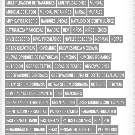
MULTIPLICACIÓN DE FRACCIONES
MULTIPLICACIONES
MUNDIAL
MUNDIAL DE FÚTBOL
MUNDIAL PARA NIÑOS
MURAL
MURALES
MUY SATISFACTORIO
NACIONES UNIDAS
NATALICIO DE BENITO JUÁREZ
NATURALEZA Y SOCIEDAD
NAVIDAD
NEM
NIÑOS
NIÑOS HÉROES
NIVEL DE LOGRO
NIVEL PRESILÁBICO
NIVELES DE LOGRO
NORMAS
NOTAS
NOTAS DIDÁCTICAS
NOVIEMBRE
NUEVA ESCUELA MEXICANA
NUEVAS OPCIONES DE PASTORELAS
NÚMEROS
NÚMEROS ROMANOS
NUTRICIÓN
OBRA DE TEATRO
OBRAS DE TEATRO
OBSERVACIONES
OBSERVACIONES GENERALES
OBSERVACIONES PARA REPORTES DE EVALUACIÓN
OCTAV SESIÓN ORDINARIA
OCTAVA SESIÓN ORDINARIA
OCTUBRE
OFRENDA
OLIMPIADA DEL CONOCIMIENTO
ONU
ORACIONES
ORGANIZACIÓN TERRITORIAL
ORIENTACIONES
ORIENTACIONES CONTESTADAS
ORIENTACIONES RESUELTAS
PADRES DE FAMILIA
PARADIGMA EDUCATIVO
PASES PARA EL BAÑO
PASTORELAS
PATIOS ESCOLARES
PDA
PDF
PEDAGOGÍAS MULTIGRADO
PEMC
PENSAMIENTO CRÍTICO
PERÍMETROS