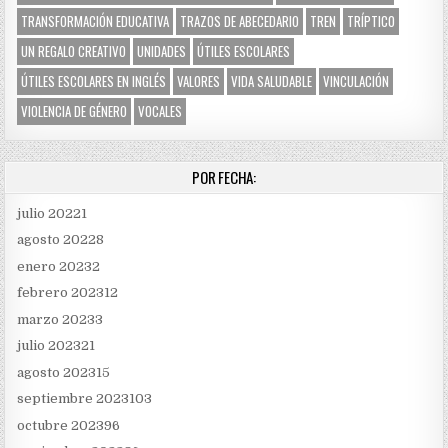
TRANSFORMACIÓN EDUCATIVA
TRAZOS DE ABECEDARIO
TREN
TRÍPTICO
UN REGALO CREATIVO
UNIDADES
ÚTILES ESCOLARES
ÚTILES ESCOLARES EN INGLÉS
VALORES
VIDA SALUDABLE
VINCULACIÓN
VIOLENCIA DE GÉNERO
VOCALES
POR FECHA:
julio 2022
1
agosto 2022
8
enero 2023
2
febrero 2023
12
marzo 2023
3
julio 2023
21
agosto 2023
15
septiembre 2023
103
octubre 2023
96