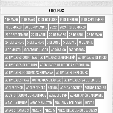
ETIQUETAS
1 DE MAYO
10 DE MAYO
12 DE OCTUBRE
14 DE FEBRERO
16 DE SEPTIEMBRE
18 DE MARZO
20 DE NOVIEMBRE
2022
2024
21 DE MARZO
21 DE SEPTIEMBRE
22 DE ABRIL
22 DE MARZO
23 DE ABRIL
23 DE MAYO
24 DE FEBRERO
5 DE FEBRERO
5 DE JUNIO
5 DE MAYO
8 DE ABRIL
8 DE MARZO
ABECEDARIO
ABRIL
ACRÓSTICO
ACTIVIDADES
ACTIVIDADES COGNITIVAS
ACTIVIDADES DE GEOMETRÍA
ACTIVIDADES DE INICIO
ACTIVIDADES DE LECTURA
ACTIVIDADES DE LECTURA Y ESCRITURA
ACTIVIDADES ECONÓMICAS PRIMARIAS
ACTIVIDADES ESPECIALES
ACTIVIDADES PARA
ACTIVIDADES SILÁBICAS
ACTIVIDADES.24 DE FEBRERO
ADOLESCENCIA
ADOLESCENTES
AGENDA
AGENDA DOCENTE
AGENDA ESCOLAR
AGOSTO
ÁLBUM DE RECUERDOS
ALFABETO LSM
ALIMENTACIÓN SALUDABLE
ALTAR
ALUMNOS
AMOR Y AMISTAD
ANÁLISIS Y REFLEXIÓN
ANEXO 1
ANEXO 2
ANEXO 3
ANEXO 4
ANEXO 5
ANEXO DEL ACUERDO 08/08/23