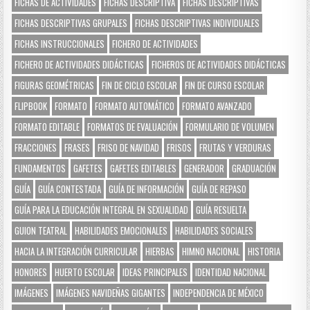
FICHAS DE ACTIVIDADES
FICHAS DESCRIPTIVA
FICHAS DESCRIPTIVAS
FICHAS DESCRIPTIVAS GRUPALES
FICHAS DESCRIPTIVAS INDIVIDUALES
FICHAS INSTRUCCIONALES
FICHERO DE ACTIVIDADES
FICHERO DE ACTIVIDADES DIDÁCTICAS
FICHEROS DE ACTIVIDADES DIDÁCTICAS
FIGURAS GEOMÉTRICAS
FIN DE CICLO ESCOLAR
FIN DE CURSO ESCOLAR
FLIPBOOK
FORMATO
FORMATO AUTOMÁTICO
FORMATO AVANZADO
FORMATO EDITABLE
FORMATOS DE EVALUACIÓN
FORMULARIO DE VOLUMEN
FRACCIONES
FRASES
FRISO DE NAVIDAD
FRISOS
FRUTAS Y VERDURAS
FUNDAMENTOS
GAFETES
GAFETES EDITABLES
GENERADOR
GRADUACIÓN
GUÍA
GUÍA CONTESTADA
GUÍA DE INFORMACIÓN
GUÍA DE REPASO
GUÍA PARA LA EDUCACIÓN INTEGRAL EN SEXUALIDAD
GUÍA RESUELTA
GUION TEATRAL
HABILIDADES EMOCIONALES
HABILIDADES SOCIALES
HACIA LA INTEGRACIÓN CURRICULAR
HIERBAS
HIMNO NACIONAL
HISTORIA
HONORES
HUERTO ESCOLAR
IDEAS PRINCIPALES
IDENTIDAD NACIONAL
IMÁGENES
IMÁGENES NAVIDEÑAS GIGANTES
INDEPENDENCIA DE MÉXICO