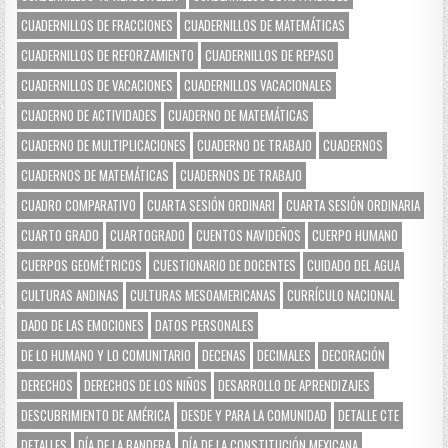
CUADERNILLOS DE FRACCIONES
CUADERNILLOS DE MATEMÁTICAS
CUADERNILLOS DE REFORZAMIENTO
CUADERNILLOS DE REPASO
CUADERNILLOS DE VACACIONES
CUADERNILLOS VACACIONALES
CUADERNO DE ACTIVIDADES
CUADERNO DE MATEMÁTICAS
CUADERNO DE MULTIPLICACIONES
CUADERNO DE TRABAJO
CUADERNOS
CUADERNOS DE MATEMÁTICAS
CUADERNOS DE TRABAJO
CUADRO COMPARATIVO
CUARTA SESIÓN ORDINARI
CUARTA SESIÓN ORDINARIA
CUARTO GRADO
CUARTOGRADO
CUENTOS NAVIDEÑOS
CUERPO HUMANO
CUERPOS GEOMÉTRICOS
CUESTIONARIO DE DOCENTES
CUIDADO DEL AGUA
CULTURAS ANDINAS
CULTURAS MESOAMERICANAS
CURRÍCULO NACIONAL
DADO DE LAS EMOCIONES
DATOS PERSONALES
DE LO HUMANO Y LO COMUNITARIO
DECENAS
DECIMALES
DECORACIÓN
DERECHOS
DERECHOS DE LOS NIÑOS
DESARROLLO DE APRENDIZAJES
DESCUBRIMIENTO DE AMÉRICA
DESDE Y PARA LA COMUNIDAD
DETALLE CTE
DETALLES
DÍA DE LA BANDERA
DÍA DE LA CONSTITUCIÓN MEXICANA