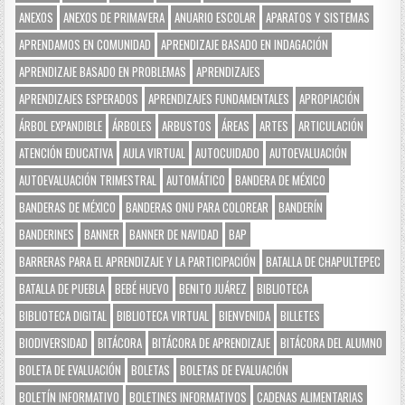
ANEXOS
ANEXOS DE PRIMAVERA
ANUARIO ESCOLAR
APARATOS Y SISTEMAS
APRENDAMOS EN COMUNIDAD
APRENDIZAJE BASADO EN INDAGACIÓN
APRENDIZAJE BASADO EN PROBLEMAS
APRENDIZAJES
APRENDIZAJES ESPERADOS
APRENDIZAJES FUNDAMENTALES
APROPIACIÓN
ÁRBOL EXPANDIBLE
ÁRBOLES
ARBUSTOS
ÁREAS
ARTES
ARTICULACIÓN
ATENCIÓN EDUCATIVA
AULA VIRTUAL
AUTOCUIDADO
AUTOEVALUACIÓN
AUTOEVALUACIÓN TRIMESTRAL
AUTOMÁTICO
BANDERA DE MÉXICO
BANDERAS DE MÉXICO
BANDERAS ONU PARA COLOREAR
BANDERÍN
BANDERINES
BANNER
BANNER DE NAVIDAD
BAP
BARRERAS PARA EL APRENDIZAJE Y LA PARTICIPACIÓN
BATALLA DE CHAPULTEPEC
BATALLA DE PUEBLA
BEBÉ HUEVO
BENITO JUÁREZ
BIBLIOTECA
BIBLIOTECA DIGITAL
BIBLIOTECA VIRTUAL
BIENVENIDA
BILLETES
BIODIVERSIDAD
BITÁCORA
BITÁCORA DE APRENDIZAJE
BITÁCORA DEL ALUMNO
BOLETA DE EVALUACIÓN
BOLETAS
BOLETAS DE EVALUACIÓN
BOLETÍN INFORMATIVO
BOLETINES INFORMATIVOS
CADENAS ALIMENTARIAS