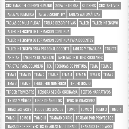
SISTEMAS DEL CUERPO HUMANO
SOPA DE LETRAS
STICKERS
SUSTANTIVOS
TABLA AUTOMÁTICA
TABLA DESCRIPTIVA
TABLAS AUTOMÁTICAS
TABLAS DE MULTIPLICAR
TABLAS DESCRIPTIVAS
TALLER
TALLER INTENSIVO
TALLER INTENSIVO DE FORMACIÓN CONTINUA
TALLER INTENSIVO DE FORMACIÓN CONTINUA PARA DOCENTES
TALLER INTENSIVO PARA PERSONAL DOCENTE
TAREAS Y TRABAJOS
TARJETA
TARJETAS
TARJETAS DE AMISTAD
TARJETAS DE ÚTILES ESCOLARES
TARJETAS PARA COLOREAR
TEA
TÉCNICAS DE PINTURA
TEMA
TEMA 3
TEMA 1
TEMA 10
TEMA 2
TEMA 3
TEMA 4
TEMA 5
TEMA 6
TEMA 7
TEMA 8
TEMA 9
TENDEDERO NUMÉRICO
TERCER GRADO
TERCER TRIMESTRE
TERCERA SESIÓN ORDINARIA
TEXTOS NARRATIVOS
TEXTOS Y VÍDEOS
TIPOS DE ÁNGULOS
TIPOS DE ORACIONES
TODAS LAS FASES
TODOS LOS GRADOS
TOMO 1
TOMO 2
TOMO 3
TOMO 4
TOMO I
TOMO II
TOMO III
TRABAJO DIARIO
TRABAJO POR PROYECTOS
TRABAJO POR PROYECTOS EN AULAS MULTIGRADO
TRABAJOS ESCOLARES