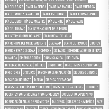
DÍA DE LA RAZA
DÍA DE LA TIERRA
DÍA DE LAS MADRES
DÍA DE MUERTOS
DÍA DEL AMOR Y LA AMISTAD
DÍA DEL ESTUDIANTE
DÍA DEL IDIOMA ESPAÑOL
DÍA DEL LIBRO
DÍA DEL MAESTRO
DÍA DEL NIÑO
DÍA DEL PADRE
DÍA DEL TRABAJO
DÍA INTERNACIONAL DE LA MUJER
DÍA INTERNACIONAL DE LA PAZ
DÍA MUNDIAL DEL AGUA
DÍA MUNDIAL DEL MEDIO AMBIENTE
DIAGRAMA
DIARIO DE TRABAJO
DIBUJOS
DIBUJOS PARA COLOREAR
DICIEMBRE
DICTADOS
DIFERENCIACIÓN DE LETRAS
DINÁMICA
DINÁMICA GRUPAL
DINÁMICA GUPAL
DIPLOMAS
DIPLOMAS DE AMISTAD
DÍPTICO
DIRECTIVOS
DIRECTIVOS Y SUPERVISORES
DIRECTORES
DISCURSO
DISCURSO DE GRADUACIÓN
DISCURSO DIRECTO
DISCURSO INDIRECTO
DISEÑO
DISEÑOS DE FRASCOS
DIVERSIDAD LINGÜÍSTICA Y CULTURAL
DIVISIÓN DE FRACCIONES
DOCENTES
DOCENTES SUPERVISORAS Y SUPERVISORES
DOCUMENTO EXPLICATIVO
DOSIFICACIÓN ANUAL DE PROYECTOS
DULCEROS
DULCEROS NAVIDEÑOS
EATP
ECLIPSE SOLAR
ECLIPSES
EDADES
EDUCACIÓN BÁSICA
EDUCACIÓN ESPECIAL