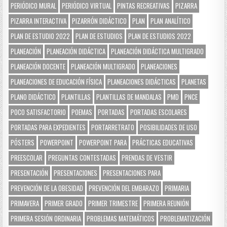
PERIÓDICO MURAL
PERIÓDICO VIRTUAL
PINTAS RECREATIVAS
PIZARRA
PIZARRA INTERACTIVA
PIZARRÓN DIDÁCTICO
PLAN
PLAN ANALÍTICO
PLAN DE ESTUDIO 2022
PLAN DE ESTUDIOS
PLAN DE ESTUDIOS 2022
PLANEACIÓN
PLANEACIÓN DIDÁCTICA
PLANEACIÓN DIDÁCTICA MULTIGRADO
PLANEACIÓN DOCENTE
PLANEACIÓN MULTIGRADO
PLANEACIONES
PLANEACIONES DE EDUCACIÓN FÍSICA
PLANEACIONES DIDÁCTICAS
PLANETAS
PLANO DIDÁCTICO
PLANTILLAS
PLANTILLAS DE MANDALAS
PMD
PNCE
POCO SATISFACTORIO
POEMAS
PORTADAS
PORTADAS ESCOLARES
PORTADAS PARA EXPEDIENTES
PORTARRETRATO
POSIBILIDADES DE USO
PÓSTERS
POWERPOINT
POWERPOINT PARA
PRÁCTICAS EDUCATIVAS
PREESCOLAR
PREGUNTAS CONTESTADAS
PRENDAS DE VESTIR
PRESENTACIÓN
PRESENTACIONES
PRESENTACIONES PARA
PREVENCIÓN DE LA OBESIDAD
PREVENCIÓN DEL EMBARAZO
PRIMARIA
PRIMAVERA
PRIMER GRADO
PRIMER TRIMESTRE
PRIMERA REUNIÓN
PRIMERA SESIÓN ORDINARIA
PROBLEMAS MATEMÁTICOS
PROBLEMATIZACIÓN