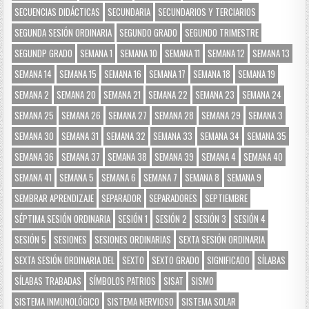
SECUENCIAS DIDÁCTICAS
SECUNDARIA
SECUNDARIOS Y TERCIARIOS
SEGUNDA SESIÓN ORDINARIA
SEGUNDO GRADO
SEGUNDO TRIMESTRE
SEGUNDP GRADO
SEMANA 1
SEMANA 10
SEMANA 11
SEMANA 12
SEMANA 13
SEMANA 14
SEMANA 15
SEMANA 16
SEMANA 17
SEMANA 18
SEMANA 19
SEMANA 2
SEMANA 20
SEMANA 21
SEMANA 22
SEMANA 23
SEMANA 24
SEMANA 25
SEMANA 26
SEMANA 27
SEMANA 28
SEMANA 29
SEMANA 3
SEMANA 30
SEMANA 31
SEMANA 32
SEMANA 33
SEMANA 34
SEMANA 35
SEMANA 36
SEMANA 37
SEMANA 38
SEMANA 39
SEMANA 4
SEMANA 40
SEMANA 41
SEMANA 5
SEMANA 6
SEMANA 7
SEMANA 8
SEMANA 9
SEMBRAR APRENDIZAJE
SEPARADOR
SEPARADORES
SEPTIEMBRE
SÉPTIMA SESIÓN ORDINARIA
SESIÓN 1
SESIÓN 2
SESIÓN 3
SESIÓN 4
SESIÓN 5
SESIONES
SESIONES ORDINARIAS
SEXTA SESIÓN ORDINARIA
SEXTA SESIÓN ORDINARIA DEL
SEXTO
SEXTO GRADO
SIGNIFICADO
SÍLABAS
SÍLABAS TRABADAS
SÍMBOLOS PATRIOS
SISAT
SISMO
SISTEMA INMUNOLÓGICO
SISTEMA NERVIOSO
SISTEMA SOLAR