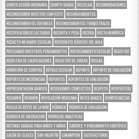
QUINTA SESIÓN ORDINARIA
QUINTO GRADO
RECICLAJE
RECOMENDACIONES
RECONOCIENDO NUESTRO CONTEXTO
RECONOCIMIENTOS
RECONOCIMIENTOS EDITABLES
RECONOCIMIENTOS TRIMESTRALES
RECOPILACIÓN DE LECTURAS
RECORTA Y PEGA
RECREA
RECTA NUMÉRICA
REDACTO MI DIARIO ESCOLAR
REFERENTES BÁSICOS DEL AULA
REFLEJANDO NUESTROS PENSAMIENTOS
REFORZAMIENTO ESCOLAR
REGISTRO
REGISTRO DE CALIFICACIONES
REGISTRO DE TAREAS
REGLAS
RENDICIÓN DE CUENTAS
REPASO ESCOLAR
REPORTE
REPORTE DE EVALUACIÓN
REPORTE DE INCIDENCIAS
REPORTES
REPORTES DE EVALUACIÓN
REPRESENTACIÓN GRÁFICA
RESOLVEMOS CONFLICTOS
RESPETO
RESPUESTAS
RESUMEN
REUNIÓN
REVOLUCIÓN MEXICANA
REYES MAGOS
ROMPECABEZAS
ROSCA DE REYES DE LA NEM
RÚBRICA
RÚBRICA DE EVALUACIÓN
RÚBRICA DE VALORACIÓN
RÚBRICAS ANALÍTICAS
RUTINAS DIARIAS PARA NIÑOS Y NIÑAS
SABERES Y PENSAMIENTO CIENTÍFICO
SALÓN DE CLASES
SAN VALENTÍN
SARAMPIÓN
SATISFACTORIO