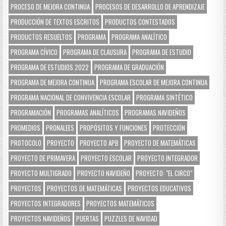
PROCESO DE MEJORA CONTINUA
PROCESOS DE DESARROLLO DE APRENDIZAJE
PRODUCCIÓN DE TEXTOS ESCRITOS
PRODUCTOS CONTESTADOS
PRODUCTOS RESUELTOS
PROGRAMA
PROGRAMA ANALÍTICO
PROGRAMA CÍVICO
PROGRAMA DE CLAUSURA
PROGRAMA DE ESTUDIO
PROGRAMA DE ESTUDIOS 2022
PROGRAMA DE GRADUACIÓN
PROGRAMA DE MEJORA CONTINUA
PROGRAMA ESCOLAR DE MEJORA CONTINUA
PROGRAMA NACIONAL DE CONVIVENCIA ESCOLAR
PROGRAMA SINTÉTICO
PROGRAMACIÓN
PROGRAMAS ANALÍTICOS
PROGRAMAS NAVIDEÑOS
PROMEDIOS
PRONALEES
PROPÓSITOS Y FUNCIONES
PROTECCIÓN
PROTOCOLO
PROYECTO
PROYECTO APB
PROYECTO DE MATEMÁTICAS
PROYECTO DE PRIMAVERA
PROYECTO ESCOLAR
PROYECTO INTEGRADOR
PROYECTO MULTIGRADO
PROYECTO NAVIDEÑO
PROYECTO: "EL CIRCO"
PROYECTOS
PROYECTOS DE MATEMÁTICAS
PROYECTOS EDUCATIVOS
PROYECTOS INTEGRADORES
PROYECTOS MATEMÁTICOS
PROYECTOS NAVIDEÑOS
PUERTAS
PUZZLES DE NAVIDAD