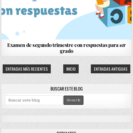
Examen de segundo trimestre con respuestas para 1er
grado
ENTRADAS MÁS RECIENTES
INICIO
ENTRADAS ANTIGUAS
BUSCAR ESTE BLOG
S
e
a
r
c
h