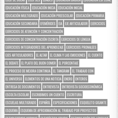
EDUCACIÓN FÍSICA
EDUCACIÓN INICIA
EDUCACIÓN INICIAL
EDUCACIÓN MULTIGRADO
EDUCACIÓN PREESCOLAR
EDUCACIÓN PRIMARIA
EDUCACIÓN SECUNDARIA
EFEMÉRIDES
EIA
EJE ARTICULADOR
EJERCICIOS
EJERCICIOS DE ATENCIÓN Y CONCENTRACIÓN
EJERCICIOS DE CONCENTRACIÓN ESCRITA
EJERCICIOS DE LENGUA
EJERCICIOS INTEGRADORES DEL APRENDIZAJE
EJERCICIOS PRONALEES
EJES ARTICULADORES
EL ALTAR
EL CLIMA Y LAS EMOCIONES
EL CUENTO
EL DEBATE
EL PLATO DEL BUEN COMER
EL PORCENTAJE
EL PROCESO DE MEJORA CONTINUA
EL TANGRAM
EL TRABAJO CON
EL UNIVERSO
ELEMENTOS DE UNA NOTICIA
ENERO
ENTEROS
ENTREGA DE DOCUMENTOS
ENTREVISTA
ENTREVISTA SOCIOECONÓMICA
ESCOLTA ESCOLAR
ESCRIBIMOS UN CUENTO
ESCRITURA
ESCUELAS MULTIGRADO
ESPAÑOL
ESPECIFICACIONES
ESQUELETO GIGANTE
ESQUEMA
ESQUEMA DE APROXIMACIÓN AL TRABAJO POR PROYECTOS