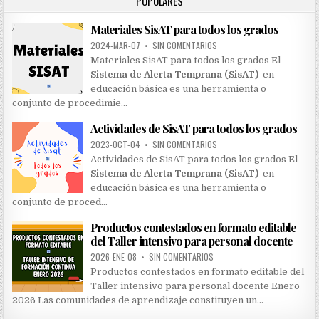
POPULARES
f
o
Materiales SisAT para todos los grados
r
:
2024-MAR-07
•
SIN COMENTARIOS
Materiales SisAT para todos los grados El
Sistema de Alerta Temprana (SisAT)
en
educación básica es una herramienta o
conjunto de procedimie…
Actividades de SisAT para todos los grados
2023-OCT-04
•
SIN COMENTARIOS
Actividades de SisAT para todos los grados El
Sistema de Alerta Temprana (SisAT)
en
educación básica es una herramienta o
conjunto de proced…
Productos contestados en formato editable
del Taller intensivo para personal docente
2026-ENE-08
•
SIN COMENTARIOS
Productos contestados en formato editable del
Taller intensivo para personal docente Enero
2026 Las comunidades de aprendizaje constituyen un…