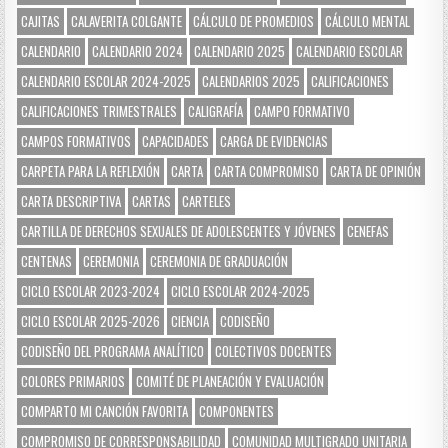
CAJITAS
CALAVERITA COLGANTE
CÁLCULO DE PROMEDIOS
CÁLCULO MENTAL
CALENDARIO
CALENDARIO 2024
CALENDARIO 2025
CALENDARIO ESCOLAR
CALENDARIO ESCOLAR 2024-2025
CALENDARIOS 2025
CALIFICACIONES
CALIFICACIONES TRIMESTRALES
CALIGRAFÍA
CAMPO FORMATIVO
CAMPOS FORMATIVOS
CAPACIDADES
CARGA DE EVIDENCIAS
CARPETA PARA LA REFLEXIÓN
CARTA
CARTA COMPROMISO
CARTA DE OPINIÓN
CARTA DESCRIPTIVA
CARTAS
CARTELES
CARTILLA DE DERECHOS SEXUALES DE ADOLESCENTES Y JÓVENES
CENEFAS
CENTENAS
CEREMONIA
CEREMONIA DE GRADUACIÓN
CICLO ESCOLAR 2023-2024
CICLO ESCOLAR 2024-2025
CICLO ESCOLAR 2025-2026
CIENCIA
CODISEÑO
CODISEÑO DEL PROGRAMA ANALÍTICO
COLECTIVOS DOCENTES
COLORES PRIMARIOS
COMITÉ DE PLANEACIÓN Y EVALUACIÓN
COMPARTO MI CANCIÓN FAVORITA
COMPONENTES
COMPROMISO DE CORRESPONSABILIDAD
COMUNIDAD MULTIGRADO UNITARIA