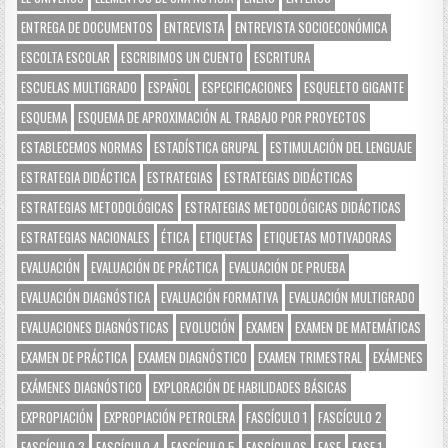
ENTREGA DE DOCUMENTOS
ENTREVISTA
ENTREVISTA SOCIOECONÓMICA
ESCOLTA ESCOLAR
ESCRIBIMOS UN CUENTO
ESCRITURA
ESCUELAS MULTIGRADO
ESPAÑOL
ESPECIFICACIONES
ESQUELETO GIGANTE
ESQUEMA
ESQUEMA DE APROXIMACIÓN AL TRABAJO POR PROYECTOS
ESTABLECEMOS NORMAS
ESTADÍSTICA GRUPAL
ESTIMULACIÓN DEL LENGUAJE
ESTRATEGIA DIDÁCTICA
ESTRATEGIAS
ESTRATEGIAS DIDÁCTICAS
ESTRATEGIAS METODOLÓGICAS
ESTRATEGIAS METODOLÓGICAS DIDÁCTICAS
ESTRATEGIAS NACIONALES
ÉTICA
ETIQUETAS
ETIQUETAS MOTIVADORAS
EVALUACIÓN
EVALUACIÓN DE PRÁCTICA
EVALUACIÓN DE PRUEBA
EVALUACIÓN DIAGNÓSTICA
EVALUACIÓN FORMATIVA
EVALUACIÓN MULTIGRADO
EVALUACIONES DIAGNÓSTICAS
EVOLUCIÓN
EXAMEN
EXAMEN DE MATEMÁTICAS
EXAMEN DE PRÁCTICA
EXAMEN DIAGNÓSTICO
EXAMEN TRIMESTRAL
EXÁMENES
EXÁMENES DIAGNÓSTICO
EXPLORACIÓN DE HABILIDADES BÁSICAS
EXPROPIACIÓN
EXPROPIACIÓN PETROLERA
FASCÍCULO 1
FASCÍCULO 2
FASCÍCULO 3
FASCÍCULO 4
FASCÍCULO 5
FASCÍCULOS
FASE
FASE 1