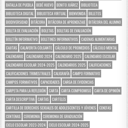
BATALLA DE PUEBLA
BEBÉ HUEVO
BENITO JUÁREZ
BIBLIOTECA
BIBLIOTECA DIGITAL
BIBLIOTECA VIRTUAL
BIENVENIDA
BILLETES
BIODIVERSIDAD
BITÁCORA
BITÁCORA DE APRENDIZAJE
BITÁCORA DEL ALUMNO
BOLETA DE EVALUACIÓN
BOLETAS
BOLETAS DE EVALUACIÓN
BOLETÍN INFORMATIVO
BOLETINES INFORMATIVOS
CADENAS ALIMENTARIAS
CAJITAS
CALAVERITA COLGANTE
CÁLCULO DE PROMEDIOS
CÁLCULO MENTAL
CALENDARIO
CALENDARIO 2024
CALENDARIO 2025
CALENDARIO ESCOLAR
CALENDARIO ESCOLAR 2024-2025
CALENDARIOS 2025
CALIFICACIONES
CALIFICACIONES TRIMESTRALES
CALIGRAFÍA
CAMPO FORMATIVO
CAMPOS FORMATIVOS
CAPACIDADES
CARGA DE EVIDENCIAS
CARPETA PARA LA REFLEXIÓN
CARTA
CARTA COMPROMISO
CARTA DE OPINIÓN
CARTA DESCRIPTIVA
CARTAS
CARTELES
CARTILLA DE DERECHOS SEXUALES DE ADOLESCENTES Y JÓVENES
CENEFAS
CENTENAS
CEREMONIA
CEREMONIA DE GRADUACIÓN
CICLO ESCOLAR 2023-2024
CICLO ESCOLAR 2024-2025