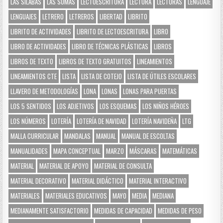
LAS SÍLABAS
LAS SUMAS
LECTOESCRITURA
LECTURA
LECTURAS
LENGUAJE
LENGUAJES
LETRERO
LETREROS
LIBERTAD
LIBRITO
LIBRITO DE ACTIVIDADES
LIBRITO DE LECTOESCRITURA
LIBRO
LIBRO DE ACTIVIDADES
LIBRO DE TÉCNICAS PLÁSTICAS
LIBROS
LIBROS DE TEXTO
LIBROS DE TEXTO GRATUITOS
LINEAMIENTOS
LINEAMIENTOS CTE
LISTA
LISTA DE COTEJO
LISTA DE ÚTILES ESCOLARES
LLAVERO DE METODOLOGÍAS
LONA
LONAS
LONAS PARA PUERTAS
LOS 5 SENTIDOS
LOS ADJETIVOS
LOS ESQUEMAS
LOS NIÑOS HÉROES
LOS NÚMEROS
LOTERÍA
LOTERÍA DE NAVIDAD
LOTERÍA NAVIDEÑA
LTG
MALLA CURRICULAR
MANDALAS
MANUAL
MANUAL DE ESCOLTAS
MANUALIDADES
MAPA CONCEPTUAL
MARZO
MÁSCARAS
MATEMÁTICAS
MATERIAL
MATERIAL DE APOYO
MATERIAL DE CONSULTA
MATERIAL DECORATIVO
MATERIAL DIDÁCTICO
MATERIAL INTERACTIVO
MATERIALES
MATERIALES EDUCATIVOS
MAYO
MEDIA
MEDIANA
MEDIANAMENTE SATISFACTORIO
MEDIDAS DE CAPACIDAD
MEDIDAS DE PESO