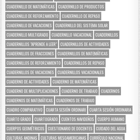
CUADERNILLO DE MATEMÁTICAS
CUADERNILLO DE PRODUCTOS
CUADERNILLO DE REFORZAMIENTO
CUADERNILLO DE REPASO
CUADERNILLO DE VACACIONES
CUADERNILLO DEL SISTEMA SOLAR
CUADERNILLO MULTIGRADO
CUADERNILLO VACACIONAL
CUADERNILLOS
CUADERNILLOS "APRENDE A LEER"
CUADERNILLOS DE ACTIVIDADES
CUADERNILLOS DE FRACCIONES
CUADERNILLOS DE MATEMÁTICAS
CUADERNILLOS DE REFORZAMIENTO
CUADERNILLOS DE REPASO
CUADERNILLOS DE VACACIONES
CUADERNILLOS VACACIONALES
CUADERNO DE ACTIVIDADES
CUADERNO DE MATEMÁTICAS
CUADERNO DE MULTIPLICACIONES
CUADERNO DE TRABAJO
CUADERNOS
CUADERNOS DE MATEMÁTICAS
CUADERNOS DE TRABAJO
CUADRO COMPARATIVO
CUARTA SESIÓN ORDINARI
CUARTA SESIÓN ORDINARIA
CUARTO GRADO
CUARTOGRADO
CUENTOS NAVIDEÑOS
CUERPO HUMANO
CUERPOS GEOMÉTRICOS
CUESTIONARIO DE DOCENTES
CUIDADO DEL AGUA
CULTURAS ANDINAS
CULTURAS MESOAMERICANAS
CURRÍCULO NACIONAL