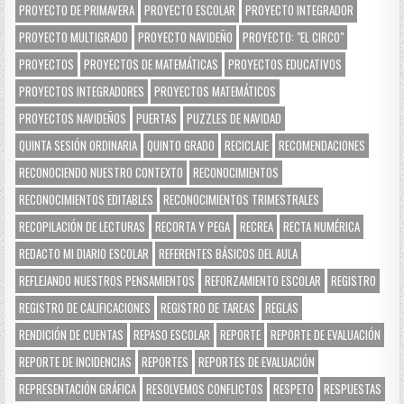
PROYECTO DE PRIMAVERA
PROYECTO ESCOLAR
PROYECTO INTEGRADOR
PROYECTO MULTIGRADO
PROYECTO NAVIDEÑO
PROYECTO: "EL CIRCO"
PROYECTOS
PROYECTOS DE MATEMÁTICAS
PROYECTOS EDUCATIVOS
PROYECTOS INTEGRADORES
PROYECTOS MATEMÁTICOS
PROYECTOS NAVIDEÑOS
PUERTAS
PUZZLES DE NAVIDAD
QUINTA SESIÓN ORDINARIA
QUINTO GRADO
RECICLAJE
RECOMENDACIONES
RECONOCIENDO NUESTRO CONTEXTO
RECONOCIMIENTOS
RECONOCIMIENTOS EDITABLES
RECONOCIMIENTOS TRIMESTRALES
RECOPILACIÓN DE LECTURAS
RECORTA Y PEGA
RECREA
RECTA NUMÉRICA
REDACTO MI DIARIO ESCOLAR
REFERENTES BÁSICOS DEL AULA
REFLEJANDO NUESTROS PENSAMIENTOS
REFORZAMIENTO ESCOLAR
REGISTRO
REGISTRO DE CALIFICACIONES
REGISTRO DE TAREAS
REGLAS
RENDICIÓN DE CUENTAS
REPASO ESCOLAR
REPORTE
REPORTE DE EVALUACIÓN
REPORTE DE INCIDENCIAS
REPORTES
REPORTES DE EVALUACIÓN
REPRESENTACIÓN GRÁFICA
RESOLVEMOS CONFLICTOS
RESPETO
RESPUESTAS