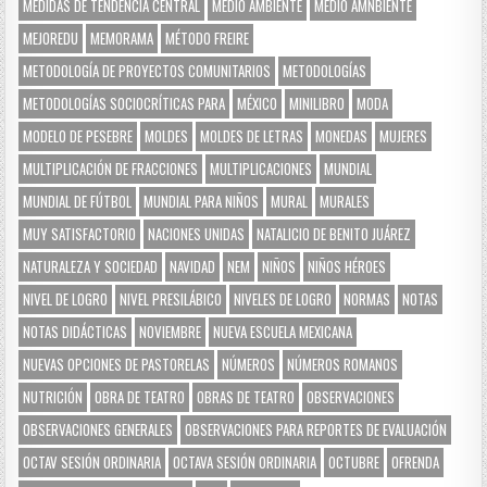
MEDIDAS DE TENDENCIA CENTRAL
MEDIO AMBIENTE
MEDIO AMNBIENTE
MEJOREDU
MEMORAMA
MÉTODO FREIRE
METODOLOGÍA DE PROYECTOS COMUNITARIOS
METODOLOGÍAS
METODOLOGÍAS SOCIOCRÍTICAS PARA
MÉXICO
MINILIBRO
MODA
MODELO DE PESEBRE
MOLDES
MOLDES DE LETRAS
MONEDAS
MUJERES
MULTIPLICACIÓN DE FRACCIONES
MULTIPLICACIONES
MUNDIAL
MUNDIAL DE FÚTBOL
MUNDIAL PARA NIÑOS
MURAL
MURALES
MUY SATISFACTORIO
NACIONES UNIDAS
NATALICIO DE BENITO JUÁREZ
NATURALEZA Y SOCIEDAD
NAVIDAD
NEM
NIÑOS
NIÑOS HÉROES
NIVEL DE LOGRO
NIVEL PRESILÁBICO
NIVELES DE LOGRO
NORMAS
NOTAS
NOTAS DIDÁCTICAS
NOVIEMBRE
NUEVA ESCUELA MEXICANA
NUEVAS OPCIONES DE PASTORELAS
NÚMEROS
NÚMEROS ROMANOS
NUTRICIÓN
OBRA DE TEATRO
OBRAS DE TEATRO
OBSERVACIONES
OBSERVACIONES GENERALES
OBSERVACIONES PARA REPORTES DE EVALUACIÓN
OCTAV SESIÓN ORDINARIA
OCTAVA SESIÓN ORDINARIA
OCTUBRE
OFRENDA