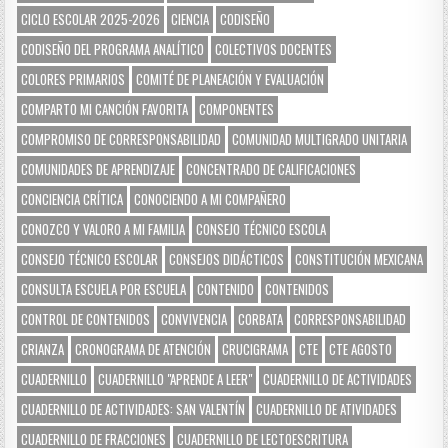
CICLO ESCOLAR 2025-2026
CIENCIA
CODISEÑO
CODISEÑO DEL PROGRAMA ANALÍTICO
COLECTIVOS DOCENTES
COLORES PRIMARIOS
COMITÉ DE PLANEACIÓN Y EVALUACIÓN
COMPARTO MI CANCIÓN FAVORITA
COMPONENTES
COMPROMISO DE CORRESPONSABILIDAD
COMUNIDAD MULTIGRADO UNITARIA
COMUNIDADES DE APRENDIZAJE
CONCENTRADO DE CALIFICACIONES
CONCIENCIA CRÍTICA
CONOCIENDO A MI COMPAÑERO
CONOZCO Y VALORO A MI FAMILIA
CONSEJO TÉCNICO ESCOLA
CONSEJO TÉCNICO ESCOLAR
CONSEJOS DIDÁCTICOS
CONSTITUCIÓN MEXICANA
CONSULTA ESCUELA POR ESCUELA
CONTENIDO
CONTENIDOS
CONTROL DE CONTENIDOS
CONVIVENCIA
CORBATA
CORRESPONSABILIDAD
CRIANZA
CRONOGRAMA DE ATENCIÓN
CRUCIGRAMA
CTE
CTE AGOSTO
CUADERNILLO
CUADERNILLO "APRENDE A LEER"
CUADERNILLO DE ACTIVIDADES
CUADERNILLO DE ACTIVIDADES: SAN VALENTÍN
CUADERNILLO DE ATIVIDADES
CUADERNILLO DE FRACCIONES
CUADERNILLO DE LECTOESCRITURA