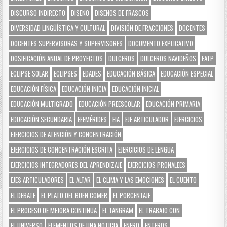
DISCURSO INDIRECTO
DISEÑO
DISEÑOS DE FRASCOS
DIVERSIDAD LINGÜÍSTICA Y CULTURAL
DIVISIÓN DE FRACCIONES
DOCENTES
DOCENTES SUPERVISORAS Y SUPERVISORES
DOCUMENTO EXPLICATIVO
DOSIFICACIÓN ANUAL DE PROYECTOS
DULCEROS
DULCEROS NAVIDEÑOS
EATP
ECLIPSE SOLAR
ECLIPSES
EDADES
EDUCACIÓN BÁSICA
EDUCACIÓN ESPECIAL
EDUCACIÓN FÍSICA
EDUCACIÓN INICIA
EDUCACIÓN INICIAL
EDUCACIÓN MULTIGRADO
EDUCACIÓN PREESCOLAR
EDUCACIÓN PRIMARIA
EDUCACIÓN SECUNDARIA
EFEMÉRIDES
EIA
EJE ARTICULADOR
EJERCICIOS
EJERCICIOS DE ATENCIÓN Y CONCENTRACIÓN
EJERCICIOS DE CONCENTRACIÓN ESCRITA
EJERCICIOS DE LENGUA
EJERCICIOS INTEGRADORES DEL APRENDIZAJE
EJERCICIOS PRONALEES
EJES ARTICULADORES
EL ALTAR
EL CLIMA Y LAS EMOCIONES
EL CUENTO
EL DEBATE
EL PLATO DEL BUEN COMER
EL PORCENTAJE
EL PROCESO DE MEJORA CONTINUA
EL TANGRAM
EL TRABAJO CON
EL UNIVERSO
ELEMENTOS DE UNA NOTICIA
ENERO
ENTEROS