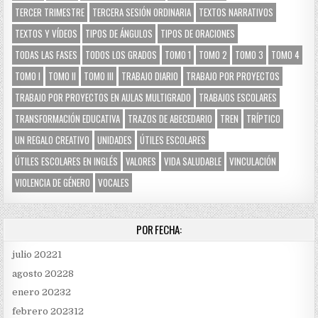
TERCER TRIMESTRE
TERCERA SESIÓN ORDINARIA
TEXTOS NARRATIVOS
TEXTOS Y VÍDEOS
TIPOS DE ÁNGULOS
TIPOS DE ORACIONES
TODAS LAS FASES
TODOS LOS GRADOS
TOMO 1
TOMO 2
TOMO 3
TOMO 4
TOMO I
TOMO II
TOMO III
TRABAJO DIARIO
TRABAJO POR PROYECTOS
TRABAJO POR PROYECTOS EN AULAS MULTIGRADO
TRABAJOS ESCOLARES
TRANSFORMACIÓN EDUCATIVA
TRAZOS DE ABECEDARIO
TREN
TRÍPTICO
UN REGALO CREATIVO
UNIDADES
ÚTILES ESCOLARES
ÚTILES ESCOLARES EN INGLÉS
VALORES
VIDA SALUDABLE
VINCULACIÓN
VIOLENCIA DE GÉNERO
VOCALES
POR FECHA:
julio 2022
1
agosto 2022
8
enero 2023
2
febrero 2023
12