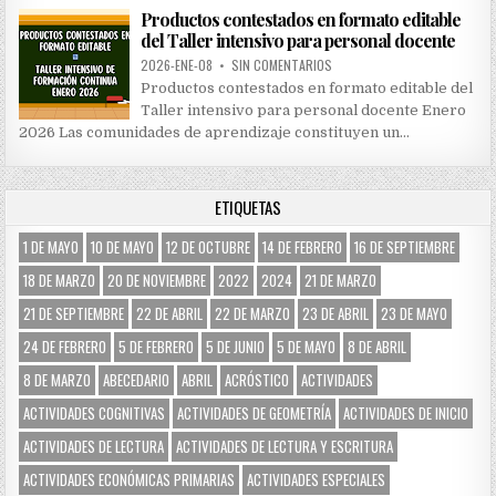
Productos contestados en formato editable
del Taller intensivo para personal docente
2026-ENE-08
•
SIN COMENTARIOS
Productos contestados en formato editable del
Taller intensivo para personal docente Enero
2026 Las comunidades de aprendizaje constituyen un…
ETIQUETAS
1 DE MAYO
10 DE MAYO
12 DE OCTUBRE
14 DE FEBRERO
16 DE SEPTIEMBRE
18 DE MARZO
20 DE NOVIEMBRE
2022
2024
21 DE MARZO
21 DE SEPTIEMBRE
22 DE ABRIL
22 DE MARZO
23 DE ABRIL
23 DE MAYO
24 DE FEBRERO
5 DE FEBRERO
5 DE JUNIO
5 DE MAYO
8 DE ABRIL
8 DE MARZO
ABECEDARIO
ABRIL
ACRÓSTICO
ACTIVIDADES
ACTIVIDADES COGNITIVAS
ACTIVIDADES DE GEOMETRÍA
ACTIVIDADES DE INICIO
ACTIVIDADES DE LECTURA
ACTIVIDADES DE LECTURA Y ESCRITURA
ACTIVIDADES ECONÓMICAS PRIMARIAS
ACTIVIDADES ESPECIALES