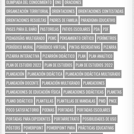
OLIMPIADA DEL CONOCIMIENTO
ONU
ORACIONES
ORGANIZACIÓN TERRITORIAL
ORIENTACIONES
ORIENTACIONES CONTESTADAS
ORIENTACIONES RESUELTAS
PADRES DE FAMILIA
PARADIGMA EDUCATIVO
PASES PARA EL BAÑO
PASTORELAS
PATIOS ESCOLARES
PDA
PDF
PEDAGOGÍAS MULTIGRADO
PEMC
PENSAMIENTO CRÍTICO
PERÍMETROS
PERIÓDICO MURAL
PERIÓDICO VIRTUAL
PINTAS RECREATIVAS
PIZARRA
PIZARRA INTERACTIVA
PIZARRÓN DIDÁCTICO
PLAN
PLAN ANALÍTICO
PLAN DE ESTUDIO 2022
PLAN DE ESTUDIOS
PLAN DE ESTUDIOS 2022
PLANEACIÓN
PLANEACIÓN DIDÁCTICA
PLANEACIÓN DIDÁCTICA MULTIGRADO
PLANEACIÓN DOCENTE
PLANEACIÓN MULTIGRADO
PLANEACIONES
PLANEACIONES DE EDUCACIÓN FÍSICA
PLANEACIONES DIDÁCTICAS
PLANETAS
PLANO DIDÁCTICO
PLANTILLAS
PLANTILLAS DE MANDALAS
PMD
PNCE
POCO SATISFACTORIO
POEMAS
PORTADAS
PORTADAS ESCOLARES
PORTADAS PARA EXPEDIENTES
PORTARRETRATO
POSIBILIDADES DE USO
PÓSTERS
POWERPOINT
POWERPOINT PARA
PRÁCTICAS EDUCATIVAS