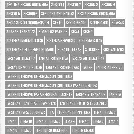
SÉPTIMA SESIÓN ORDINARIA
SESIÓN 1
SESIÓN 2
SESIÓN 3
SESIÓN 4
SESIÓN 5
SESIONES
SESIONES ORDINARIAS
SEXTA SESIÓN ORDINARIA
SEXTA SESIÓN ORDINARIA DEL
SEXTO
SEXTO GRADO
SIGNIFICADO
SÍLABAS
SÍLABAS TRABADAS
SÍMBOLOS PATRIOS
SISAT
SISMO
SISTEMA INMUNOLÓGICO
SISTEMA NERVIOSO
SISTEMA SOLAR
SISTEMAS DEL CUERPO HUMANO
SOPA DE LETRAS
STICKERS
SUSTANTIVOS
TABLA AUTOMÁTICA
TABLA DESCRIPTIVA
TABLAS AUTOMÁTICAS
TABLAS DE MULTIPLICAR
TABLAS DESCRIPTIVAS
TALLER
TALLER INTENSIVO
TALLER INTENSIVO DE FORMACIÓN CONTINUA
TALLER INTENSIVO DE FORMACIÓN CONTINUA PARA DOCENTES
TALLER INTENSIVO PARA PERSONAL DOCENTE
TAREAS Y TRABAJOS
TARJETA
TARJETAS
TARJETAS DE AMISTAD
TARJETAS DE ÚTILES ESCOLARES
TARJETAS PARA COLOREAR
TEA
TÉCNICAS DE PINTURA
TEMA
TEMA 3
TEMA 1
TEMA 10
TEMA 2
TEMA 3
TEMA 4
TEMA 5
TEMA 6
TEMA 7
TEMA 8
TEMA 9
TENDEDERO NUMÉRICO
TERCER GRADO