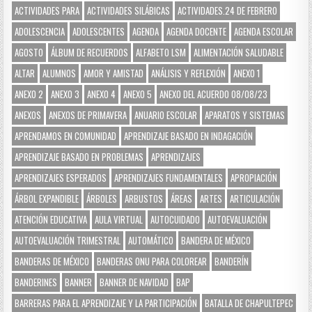
ACTIVIDADES PARA
ACTIVIDADES SILÁBICAS
ACTIVIDADES.24 DE FEBRERO
ADOLESCENCIA
ADOLESCENTES
AGENDA
AGENDA DOCENTE
AGENDA ESCOLAR
AGOSTO
ÁLBUM DE RECUERDOS
ALFABETO LSM
ALIMENTACIÓN SALUDABLE
ALTAR
ALUMNOS
AMOR Y AMISTAD
ANÁLISIS Y REFLEXIÓN
ANEXO 1
ANEXO 2
ANEXO 3
ANEXO 4
ANEXO 5
ANEXO DEL ACUERDO 08/08/23
ANEXOS
ANEXOS DE PRIMAVERA
ANUARIO ESCOLAR
APARATOS Y SISTEMAS
APRENDAMOS EN COMUNIDAD
APRENDIZAJE BASADO EN INDAGACIÓN
APRENDIZAJE BASADO EN PROBLEMAS
APRENDIZAJES
APRENDIZAJES ESPERADOS
APRENDIZAJES FUNDAMENTALES
APROPIACIÓN
ÁRBOL EXPANDIBLE
ÁRBOLES
ARBUSTOS
ÁREAS
ARTES
ARTICULACIÓN
ATENCIÓN EDUCATIVA
AULA VIRTUAL
AUTOCUIDADO
AUTOEVALUACIÓN
AUTOEVALUACIÓN TRIMESTRAL
AUTOMÁTICO
BANDERA DE MÉXICO
BANDERAS DE MÉXICO
BANDERAS ONU PARA COLOREAR
BANDERÍN
BANDERINES
BANNER
BANNER DE NAVIDAD
BAP
BARRERAS PARA EL APRENDIZAJE Y LA PARTICIPACIÓN
BATALLA DE CHAPULTEPEC