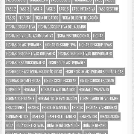
FASE 2
FASE 3
FASE 4
FASE 5
FASE 6
FASE INTENSIVA
FASE SECTOR
FASES
FEBRERO
FICHA DE DATOS
FICHA DE IDENTIFICACIÓN
FICHA DESCRIPTIVA
FICHA DESCRIPTIVA DEL ALUMNO
FICHA INDIVIDUAL ACUMULATIVA
FICHA INSTRUCCIONAL
FICHAS
FICHAS DE ACTIVIDADES
FICHAS DESCRIPTIVA
FICHAS DESCRIPTIVAS
FICHAS DESCRIPTIVAS GRUPALES
FICHAS DESCRIPTIVAS INDIVIDUALES
FICHAS INSTRUCCIONALES
FICHERO DE ACTIVIDADES
FICHERO DE ACTIVIDADES DIDÁCTICAS
FICHEROS DE ACTIVIDADES DIDÁCTICAS
FIGURAS GEOMÉTRICAS
FIN DE CICLO ESCOLAR
FIN DE CURSO ESCOLAR
FLIPBOOK
FORMATO
FORMATO AUTOMÁTICO
FORMATO AVANZADO
FORMATO EDITABLE
FORMATOS DE EVALUACIÓN
FORMULARIO DE VOLUMEN
FRACCIONES
FRASES
FRISO DE NAVIDAD
FRISOS
FRUTAS Y VERDURAS
FUNDAMENTOS
GAFETES
GAFETES EDITABLES
GENERADOR
GRADUACIÓN
GUÍA
GUÍA CONTESTADA
GUÍA DE INFORMACIÓN
GUÍA DE REPASO