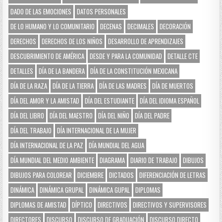
DADO DE LAS EMOCIONES
DATOS PERSONALES
DE LO HUMANO Y LO COMUNITARIO
DECENAS
DECIMALES
DECORACIÓN
DERECHOS
DERECHOS DE LOS NIÑOS
DESARROLLO DE APRENDIZAJES
DESCUBRIMIENTO DE AMÉRICA
DESDE Y PARA LA COMUNIDAD
DETALLE CTE
DETALLES
DÍA DE LA BANDERA
DÍA DE LA CONSTITUCIÓN MEXICANA
DÍA DE LA RAZA
DÍA DE LA TIERRA
DÍA DE LAS MADRES
DÍA DE MUERTOS
DÍA DEL AMOR Y LA AMISTAD
DÍA DEL ESTUDIANTE
DÍA DEL IDIOMA ESPAÑOL
DÍA DEL LIBRO
DÍA DEL MAESTRO
DÍA DEL NIÑO
DÍA DEL PADRE
DÍA DEL TRABAJO
DÍA INTERNACIONAL DE LA MUJER
DÍA INTERNACIONAL DE LA PAZ
DÍA MUNDIAL DEL AGUA
DÍA MUNDIAL DEL MEDIO AMBIENTE
DIAGRAMA
DIARIO DE TRABAJO
DIBUJOS
DIBUJOS PARA COLOREAR
DICIEMBRE
DICTADOS
DIFERENCIACIÓN DE LETRAS
DINÁMICA
DINÁMICA GRUPAL
DINÁMICA GUPAL
DIPLOMAS
DIPLOMAS DE AMISTAD
DÍPTICO
DIRECTIVOS
DIRECTIVOS Y SUPERVISORES
DIRECTORES
DISCURSO
DISCURSO DE GRADUACIÓN
DISCURSO DIRECTO