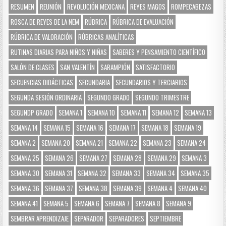
RESUMEN
REUNIÓN
REVOLUCIÓN MEXICANA
REYES MAGOS
ROMPECABEZAS
ROSCA DE REYES DE LA NEM
RÚBRICA
RÚBRICA DE EVALUACIÓN
RÚBRICA DE VALORACIÓN
RÚBRICAS ANALÍTICAS
RUTINAS DIARIAS PARA NIÑOS Y NIÑAS
SABERES Y PENSAMIENTO CIENTÍFICO
SALÓN DE CLASES
SAN VALENTÍN
SARAMPIÓN
SATISFACTORIO
SECUENCIAS DIDÁCTICAS
SECUNDARIA
SECUNDARIOS Y TERCIARIOS
SEGUNDA SESIÓN ORDINARIA
SEGUNDO GRADO
SEGUNDO TRIMESTRE
SEGUNDP GRADO
SEMANA 1
SEMANA 10
SEMANA 11
SEMANA 12
SEMANA 13
SEMANA 14
SEMANA 15
SEMANA 16
SEMANA 17
SEMANA 18
SEMANA 19
SEMANA 2
SEMANA 20
SEMANA 21
SEMANA 22
SEMANA 23
SEMANA 24
SEMANA 25
SEMANA 26
SEMANA 27
SEMANA 28
SEMANA 29
SEMANA 3
SEMANA 30
SEMANA 31
SEMANA 32
SEMANA 33
SEMANA 34
SEMANA 35
SEMANA 36
SEMANA 37
SEMANA 38
SEMANA 39
SEMANA 4
SEMANA 40
SEMANA 41
SEMANA 5
SEMANA 6
SEMANA 7
SEMANA 8
SEMANA 9
SEMBRAR APRENDIZAJE
SEPARADOR
SEPARADORES
SEPTIEMBRE