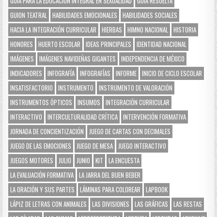
GUÍA PARA LA EDUCACIÓN INTEGRAL EN SEXUALIDAD
GUÍA RESUELTA
GUION TEATRAL
HABILIDADES EMOCIONALES
HABILIDADES SOCIALES
HACIA LA INTEGRACIÓN CURRICULAR
HIERBAS
HIMNO NACIONAL
HISTORIA
HONORES
HUERTO ESCOLAR
IDEAS PRINCIPALES
IDENTIDAD NACIONAL
IMÁGENES
IMÁGENES NAVIDEÑAS GIGANTES
INDEPENDENCIA DE MÉXICO
INDICADORES
INFOGRAFÍA
INFOGRAFÍAS
INFORME
INICIO DE CICLO ESCOLAR
INSATISFACTORIO
INSTRUMENTO
INSTRUMENTO DE VALORACIÓN
INSTRUMENTOS ÓPTICOS
INSUMOS
INTEGRACIÓN CURRICULAR
INTERACTIVO
INTERCULTURALIDAD CRÍTICA
INTERVENCIÓN FORMATIVA
JORNADA DE CONCIENTIZACIÓN
JUEGO DE CARTAS CON DECIMALES
JUEGO DE LAS EMOCIONES
JUEGO DE MESA
JUEGO INTERACTIVO
JUEGOS MOTORES
JULIO
JUNIO
KIT
LA ENCUESTA
LA EVALUACIÓN FORMATIVA
LA JARRA DEL BUEN BEBER
LA ORACIÓN Y SUS PARTES
LÁMINAS PARA COLOREAR
LAPBOOK
LÁPIZ DE LETRAS CON ANIMALES
LAS DIVISIONES
LAS GRÁFICAS
LAS RESTAS