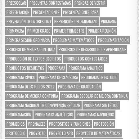
PREESCOLAR
PREGUNTAS CONTESTADAS
PRENDAS DE VESTIR
PRESENTACIÓN
PRESENTACIONES
PRESENTACIONES PARA
PREVENCIÓN DE LA OBESIDAD
PREVENCIÓN DEL EMBARAZO
PRIMARIA
PRIMAVERA
PRIMER GRADO
PRIMER TRIMESTRE
PRIMERA REUNIÓN
PRIMERA SESIÓN ORDINARIA
PROBLEMAS MATEMÁTICOS
PROBLEMATIZACIÓN
PROCESO DE MEJORA CONTINUA
PROCESOS DE DESARROLLO DE APRENDIZAJE
PRODUCCIÓN DE TEXTOS ESCRITOS
PRODUCTOS CONTESTADOS
PRODUCTOS RESUELTOS
PROGRAMA
PROGRAMA ANALÍTICO
PROGRAMA CÍVICO
PROGRAMA DE CLAUSURA
PROGRAMA DE ESTUDIO
PROGRAMA DE ESTUDIOS 2022
PROGRAMA DE GRADUACIÓN
PROGRAMA DE MEJORA CONTINUA
PROGRAMA ESCOLAR DE MEJORA CONTINUA
PROGRAMA NACIONAL DE CONVIVENCIA ESCOLAR
PROGRAMA SINTÉTICO
PROGRAMACIÓN
PROGRAMAS ANALÍTICOS
PROGRAMAS NAVIDEÑOS
PROMEDIOS
PRONALEES
PROPÓSITOS Y FUNCIONES
PROTECCIÓN
PROTOCOLO
PROYECTO
PROYECTO APB
PROYECTO DE MATEMÁTICAS