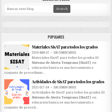
S
e
a
r
c
h
POPULARES
f
o
Materiales SisAT para todos los grados
r
:
2024-MAR-07
•
SIN COMENTARIOS
Materiales SisAT para todos los grados El
Sistema de Alerta Temprana (SisAT)
en
educación básica es una herramienta o
conjunto de procedimie…
Actividades de SisAT para todos los grados
2023-OCT-04
•
SIN COMENTARIOS
Actividades de SisAT para todos los grados El
Sistema de Alerta Temprana (SisAT)
en
educación básica es una herramienta o
conjunto de proced…