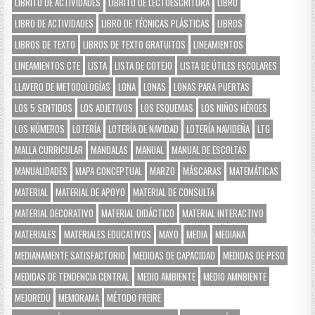
LIBRITO DE ACTIVIDADES
LIBRITO DE LECTOESCRITURA
LIBRO
LIBRO DE ACTIVIDADES
LIBRO DE TÉCNICAS PLÁSTICAS
LIBROS
LIBROS DE TEXTO
LIBROS DE TEXTO GRATUITOS
LINEAMIENTOS
LINEAMIENTOS CTE
LISTA
LISTA DE COTEJO
LISTA DE ÚTILES ESCOLARES
LLAVERO DE METODOLOGÍAS
LONA
LONAS
LONAS PARA PUERTAS
LOS 5 SENTIDOS
LOS ADJETIVOS
LOS ESQUEMAS
LOS NIÑOS HÉROES
LOS NÚMEROS
LOTERÍA
LOTERÍA DE NAVIDAD
LOTERÍA NAVIDEÑA
LTG
MALLA CURRICULAR
MANDALAS
MANUAL
MANUAL DE ESCOLTAS
MANUALIDADES
MAPA CONCEPTUAL
MARZO
MÁSCARAS
MATEMÁTICAS
MATERIAL
MATERIAL DE APOYO
MATERIAL DE CONSULTA
MATERIAL DECORATIVO
MATERIAL DIDÁCTICO
MATERIAL INTERACTIVO
MATERIALES
MATERIALES EDUCATIVOS
MAYO
MEDIA
MEDIANA
MEDIANAMENTE SATISFACTORIO
MEDIDAS DE CAPACIDAD
MEDIDAS DE PESO
MEDIDAS DE TENDENCIA CENTRAL
MEDIO AMBIENTE
MEDIO AMNBIENTE
MEJOREDU
MEMORAMA
MÉTODO FREIRE