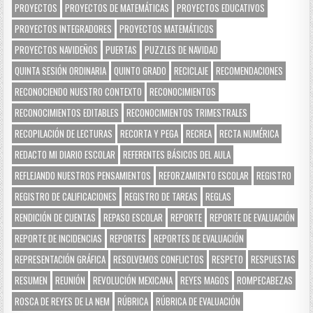
PROYECTOS
PROYECTOS DE MATEMÁTICAS
PROYECTOS EDUCATIVOS
PROYECTOS INTEGRADORES
PROYECTOS MATEMÁTICOS
PROYECTOS NAVIDEÑOS
PUERTAS
PUZZLES DE NAVIDAD
QUINTA SESIÓN ORDINARIA
QUINTO GRADO
RECICLAJE
RECOMENDACIONES
RECONOCIENDO NUESTRO CONTEXTO
RECONOCIMIENTOS
RECONOCIMIENTOS EDITABLES
RECONOCIMIENTOS TRIMESTRALES
RECOPILACIÓN DE LECTURAS
RECORTA Y PEGA
RECREA
RECTA NUMÉRICA
REDACTO MI DIARIO ESCOLAR
REFERENTES BÁSICOS DEL AULA
REFLEJANDO NUESTROS PENSAMIENTOS
REFORZAMIENTO ESCOLAR
REGISTRO
REGISTRO DE CALIFICACIONES
REGISTRO DE TAREAS
REGLAS
RENDICIÓN DE CUENTAS
REPASO ESCOLAR
REPORTE
REPORTE DE EVALUACIÓN
REPORTE DE INCIDENCIAS
REPORTES
REPORTES DE EVALUACIÓN
REPRESENTACIÓN GRÁFICA
RESOLVEMOS CONFLICTOS
RESPETO
RESPUESTAS
RESUMEN
REUNIÓN
REVOLUCIÓN MEXICANA
REYES MAGOS
ROMPECABEZAS
ROSCA DE REYES DE LA NEM
RÚBRICA
RÚBRICA DE EVALUACIÓN