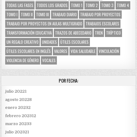
TODAS LAS FASES
TODOS LOS GRADOS
TOMO 1
TOMO 2
TOMO 3
TOMO 4
TOMO I
TOMO II
TOMO III
TRABAJO DIARIO
TRABAJO POR PROYECTOS
TRABAJO POR PROYECTOS EN AULAS MULTIGRADO
TRABAJOS ESCOLARES
TRANSFORMACIÓN EDUCATIVA
TRAZOS DE ABECEDARIO
TREN
TRÍPTICO
UN REGALO CREATIVO
UNIDADES
ÚTILES ESCOLARES
ÚTILES ESCOLARES EN INGLÉS
VALORES
VIDA SALUDABLE
VINCULACIÓN
VIOLENCIA DE GÉNERO
VOCALES
POR FECHA:
julio 2022
1
agosto 2022
8
enero 2023
2
febrero 2023
12
marzo 2023
3
julio 2023
21