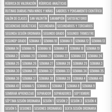
RÚBRICA DE VALORACIÓN
RÚBRICAS ANALÍTICAS
RUTINAS DIARIAS PARA NIÑOS Y NIÑAS
SABERES Y PENSAMIENTO CIENTÍFICO
SALÓN DE CLASES
SAN VALENTÍN
SARAMPIÓN
SATISFACTORIO
SECUENCIAS DIDÁCTICAS
SECUNDARIA
SECUNDARIOS Y TERCIARIOS
SEGUNDA SESIÓN ORDINARIA
SEGUNDO GRADO
SEGUNDO TRIMESTRE
SEGUNDP GRADO
SEMANA 1
SEMANA 10
SEMANA 11
SEMANA 12
SEMANA 13
SEMANA 14
SEMANA 15
SEMANA 16
SEMANA 17
SEMANA 18
SEMANA 19
SEMANA 2
SEMANA 20
SEMANA 21
SEMANA 22
SEMANA 23
SEMANA 24
SEMANA 25
SEMANA 26
SEMANA 27
SEMANA 28
SEMANA 29
SEMANA 3
SEMANA 30
SEMANA 31
SEMANA 32
SEMANA 33
SEMANA 34
SEMANA 35
SEMANA 36
SEMANA 37
SEMANA 38
SEMANA 39
SEMANA 4
SEMANA 40
SEMANA 41
SEMANA 5
SEMANA 6
SEMANA 7
SEMANA 8
SEMANA 9
SEMBRAR APRENDIZAJE
SEPARADOR
SEPARADORES
SEPTIEMBRE
SÉPTIMA SESIÓN ORDINARIA
SESIÓN 1
SESIÓN 2
SESIÓN 3
SESIÓN 4
SESIÓN 5
SESIONES
SESIONES ORDINARIAS
SEXTA SESIÓN ORDINARIA