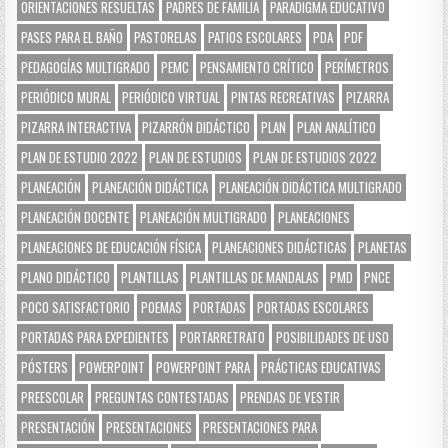
ORIENTACIONES RESUELTAS
PADRES DE FAMILIA
PARADIGMA EDUCATIVO
PASES PARA EL BAÑO
PASTORELAS
PATIOS ESCOLARES
PDA
PDF
PEDAGOGÍAS MULTIGRADO
PEMC
PENSAMIENTO CRÍTICO
PERÍMETROS
PERIÓDICO MURAL
PERIÓDICO VIRTUAL
PINTAS RECREATIVAS
PIZARRA
PIZARRA INTERACTIVA
PIZARRÓN DIDÁCTICO
PLAN
PLAN ANALÍTICO
PLAN DE ESTUDIO 2022
PLAN DE ESTUDIOS
PLAN DE ESTUDIOS 2022
PLANEACIÓN
PLANEACIÓN DIDÁCTICA
PLANEACIÓN DIDÁCTICA MULTIGRADO
PLANEACIÓN DOCENTE
PLANEACIÓN MULTIGRADO
PLANEACIONES
PLANEACIONES DE EDUCACIÓN FÍSICA
PLANEACIONES DIDÁCTICAS
PLANETAS
PLANO DIDÁCTICO
PLANTILLAS
PLANTILLAS DE MANDALAS
PMD
PNCE
POCO SATISFACTORIO
POEMAS
PORTADAS
PORTADAS ESCOLARES
PORTADAS PARA EXPEDIENTES
PORTARRETRATO
POSIBILIDADES DE USO
PÓSTERS
POWERPOINT
POWERPOINT PARA
PRÁCTICAS EDUCATIVAS
PREESCOLAR
PREGUNTAS CONTESTADAS
PRENDAS DE VESTIR
PRESENTACIÓN
PRESENTACIONES
PRESENTACIONES PARA