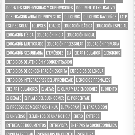
DOCENTES SUPERVISORAS Y SUPERVISORES
DOCUMENTO EXPLICATIVO
DOSIFICACIÓN ANUAL DE PROYECTOS
DULCEROS
DULCEROS NAVIDEÑOS
EATP
ECLIPSE SOLAR
ECLIPSES
EDADES
EDUCACIÓN BÁSICA
EDUCACIÓN ESPECIAL
EDUCACIÓN FÍSICA
EDUCACIÓN INICIA
EDUCACIÓN INICIAL
EDUCACIÓN MULTIGRADO
EDUCACIÓN PREESCOLAR
EDUCACIÓN PRIMARIA
EDUCACIÓN SECUNDARIA
EFEMÉRIDES
EIA
EJE ARTICULADOR
EJERCICIOS
EJERCICIOS DE ATENCIÓN Y CONCENTRACIÓN
EJERCICIOS DE CONCENTRACIÓN ESCRITA
EJERCICIOS DE LENGUA
EJERCICIOS INTEGRADORES DEL APRENDIZAJE
EJERCICIOS PRONALEES
EJES ARTICULADORES
EL ALTAR
EL CLIMA Y LAS EMOCIONES
EL CUENTO
EL DEBATE
EL PLATO DEL BUEN COMER
EL PORCENTAJE
EL PROCESO DE MEJORA CONTINUA
EL TANGRAM
EL TRABAJO CON
EL UNIVERSO
ELEMENTOS DE UNA NOTICIA
ENERO
ENTEROS
ENTREGA DE DOCUMENTOS
ENTREVISTA
ENTREVISTA SOCIOECONÓMICA
ESCOLTA ESCOLAR
ESCRIBIMOS UN CUENTO
ESCRITURA