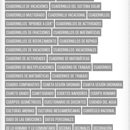
CUADERNILLO DE VACACIONES
CUADERNILLO DEL SISTEMA SOLAR
CUADERNILLO MULTIGRADO
CUADERNILLO VACACIONAL
CUADERNILLOS
CUADERNILLOS "APRENDE A LEER"
CUADERNILLOS DE ACTIVIDADES
CUADERNILLOS DE FRACCIONES
CUADERNILLOS DE MATEMÁTICAS
CUADERNILLOS DE REFORZAMIENTO
CUADERNILLOS DE REPASO
CUADERNILLOS DE VACACIONES
CUADERNILLOS VACACIONALES
CUADERNO DE ACTIVIDADES
CUADERNO DE MATEMÁTICAS
CUADERNO DE MULTIPLICACIONES
CUADERNO DE TRABAJO
CUADERNOS
CUADERNOS DE MATEMÁTICAS
CUADERNOS DE TRABAJO
CUADRO COMPARATIVO
CUARTA SESIÓN ORDINARI
CUARTA SESIÓN ORDINARIA
CUARTO GRADO
CUARTOGRADO
CUENTOS NAVIDEÑOS
CUERPO HUMANO
CUERPOS GEOMÉTRICOS
CUESTIONARIO DE DOCENTES
CUIDADO DEL AGUA
CULTURAS ANDINAS
CULTURAS MESOAMERICANAS
CURRÍCULO NACIONAL
DADO DE LAS EMOCIONES
DATOS PERSONALES
DE LO HUMANO Y LO COMUNITARIO
DECENAS
DECIMALES
DECORACIÓN