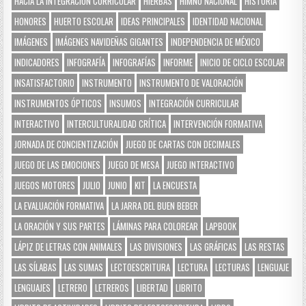
HACIA LA INTEGRACIÓN CURRICULAR
HIERBAS
HIMNO NACIONAL
HISTORIA
HONORES
HUERTO ESCOLAR
IDEAS PRINCIPALES
IDENTIDAD NACIONAL
IMÁGENES
IMÁGENES NAVIDEÑAS GIGANTES
INDEPENDENCIA DE MÉXICO
INDICADORES
INFOGRAFÍA
INFOGRAFÍAS
INFORME
INICIO DE CICLO ESCOLAR
INSATISFACTORIO
INSTRUMENTO
INSTRUMENTO DE VALORACIÓN
INSTRUMENTOS ÓPTICOS
INSUMOS
INTEGRACIÓN CURRICULAR
INTERACTIVO
INTERCULTURALIDAD CRÍTICA
INTERVENCIÓN FORMATIVA
JORNADA DE CONCIENTIZACIÓN
JUEGO DE CARTAS CON DECIMALES
JUEGO DE LAS EMOCIONES
JUEGO DE MESA
JUEGO INTERACTIVO
JUEGOS MOTORES
JULIO
JUNIO
KIT
LA ENCUESTA
LA EVALUACIÓN FORMATIVA
LA JARRA DEL BUEN BEBER
LA ORACIÓN Y SUS PARTES
LÁMINAS PARA COLOREAR
LAPBOOK
LÁPIZ DE LETRAS CON ANIMALES
LAS DIVISIONES
LAS GRÁFICAS
LAS RESTAS
LAS SÍLABAS
LAS SUMAS
LECTOESCRITURA
LECTURA
LECTURAS
LENGUAJE
LENGUAJES
LETRERO
LETREROS
LIBERTAD
LIBRITO