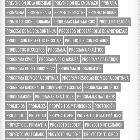
PREVENCIÓN DE LA OBESIDAD
PREVENCIÓN DEL EMBARAZO
PRIMARIA
PRIMAVERA
PRIMER GRADO
PRIMER TRIMESTRE
PRIMERA REUNIÓN
PRIMERA SESIÓN ORDINARIA
PROBLEMAS MATEMÁTICOS
PROBLEMATIZACIÓN
PROCESO DE MEJORA CONTINUA
PROCESOS DE DESARROLLO DE APRENDIZAJE
PRODUCCIÓN DE TEXTOS ESCRITOS
PRODUCTOS CONTESTADOS
PRODUCTOS RESUELTOS
PROGRAMA
PROGRAMA ANALÍTICO
PROGRAMA CÍVICO
PROGRAMA DE CLAUSURA
PROGRAMA DE ESTUDIO
PROGRAMA DE ESTUDIOS 2022
PROGRAMA DE GRADUACIÓN
PROGRAMA DE MEJORA CONTINUA
PROGRAMA ESCOLAR DE MEJORA CONTINUA
PROGRAMA NACIONAL DE CONVIVENCIA ESCOLAR
PROGRAMA SINTÉTICO
PROGRAMACIÓN
PROGRAMAS ANALÍTICOS
PROGRAMAS NAVIDEÑOS
PROMEDIOS
PRONALEES
PROPÓSITOS Y FUNCIONES
PROTECCIÓN
PROTOCOLO
PROYECTO
PROYECTO APB
PROYECTO DE MATEMÁTICAS
PROYECTO DE PRIMAVERA
PROYECTO ESCOLAR
PROYECTO INTEGRADOR
PROYECTO MULTIGRADO
PROYECTO NAVIDEÑO
PROYECTO: "EL CIRCO"