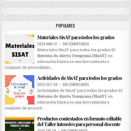
a
r
c
h
POPULARES
f
o
Materiales SisAT para todos los grados
r
:
2024-MAR-07
•
SIN COMENTARIOS
Materiales SisAT para todos los grados El
Sistema de Alerta Temprana (SisAT)
en
educación básica es una herramienta o
conjunto de procedimie…
Actividades de SisAT para todos los grados
2023-OCT-04
•
SIN COMENTARIOS
Actividades de SisAT para todos los grados El
Sistema de Alerta Temprana (SisAT)
en
educación básica es una herramienta o
conjunto de proced…
Productos contestados en formato editable
del Taller intensivo para personal docente
2026-ENE-08
•
SIN COMENTARIOS