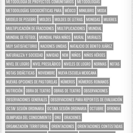
METODOLOGÍA DE PROYECTOS COMUNITARIOS
METODOLOGÍAS
METODOLOGÍAS SOCIOCRÍTICAS PARA
MÉXICO
MINILIBRO
MODA
MODELO DE PESEBRE
MOLDES
MOLDES DE LETRAS
MONEDAS
MUJERES
MULTIPLICACIÓN DE FRACCIONES
MULTIPLICACIONES
MUNDIAL
MUNDIAL DE FÚTBOL
MUNDIAL PARA NIÑOS
MURAL
MURALES
MUY SATISFACTORIO
NACIONES UNIDAS
NATALICIO DE BENITO JUÁREZ
NATURALEZA Y SOCIEDAD
NAVIDAD
NEM
NIÑOS
NIÑOS HÉROES
NIVEL DE LOGRO
NIVEL PRESILÁBICO
NIVELES DE LOGRO
NORMAS
NOTAS
NOTAS DIDÁCTICAS
NOVIEMBRE
NUEVA ESCUELA MEXICANA
NUEVAS OPCIONES DE PASTORELAS
NÚMEROS
NÚMEROS ROMANOS
NUTRICIÓN
OBRA DE TEATRO
OBRAS DE TEATRO
OBSERVACIONES
OBSERVACIONES GENERALES
OBSERVACIONES PARA REPORTES DE EVALUACIÓN
OCTAV SESIÓN ORDINARIA
OCTAVA SESIÓN ORDINARIA
OCTUBRE
OFRENDA
OLIMPIADA DEL CONOCIMIENTO
ONU
ORACIONES
ORGANIZACIÓN TERRITORIAL
ORIENTACIONES
ORIENTACIONES CONTESTADAS