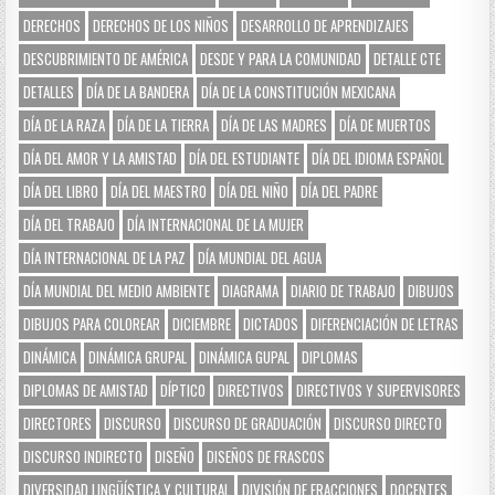
DERECHOS
DERECHOS DE LOS NIÑOS
DESARROLLO DE APRENDIZAJES
DESCUBRIMIENTO DE AMÉRICA
DESDE Y PARA LA COMUNIDAD
DETALLE CTE
DETALLES
DÍA DE LA BANDERA
DÍA DE LA CONSTITUCIÓN MEXICANA
DÍA DE LA RAZA
DÍA DE LA TIERRA
DÍA DE LAS MADRES
DÍA DE MUERTOS
DÍA DEL AMOR Y LA AMISTAD
DÍA DEL ESTUDIANTE
DÍA DEL IDIOMA ESPAÑOL
DÍA DEL LIBRO
DÍA DEL MAESTRO
DÍA DEL NIÑO
DÍA DEL PADRE
DÍA DEL TRABAJO
DÍA INTERNACIONAL DE LA MUJER
DÍA INTERNACIONAL DE LA PAZ
DÍA MUNDIAL DEL AGUA
DÍA MUNDIAL DEL MEDIO AMBIENTE
DIAGRAMA
DIARIO DE TRABAJO
DIBUJOS
DIBUJOS PARA COLOREAR
DICIEMBRE
DICTADOS
DIFERENCIACIÓN DE LETRAS
DINÁMICA
DINÁMICA GRUPAL
DINÁMICA GUPAL
DIPLOMAS
DIPLOMAS DE AMISTAD
DÍPTICO
DIRECTIVOS
DIRECTIVOS Y SUPERVISORES
DIRECTORES
DISCURSO
DISCURSO DE GRADUACIÓN
DISCURSO DIRECTO
DISCURSO INDIRECTO
DISEÑO
DISEÑOS DE FRASCOS
DIVERSIDAD LINGÜÍSTICA Y CULTURAL
DIVISIÓN DE FRACCIONES
DOCENTES