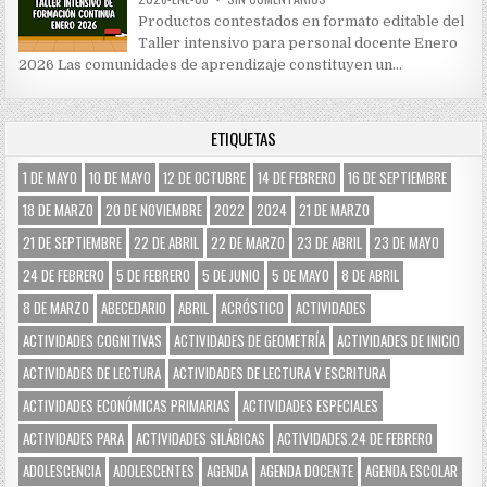
Productos contestados en formato editable del
Taller intensivo para personal docente Enero
2026 Las comunidades de aprendizaje constituyen un…
ETIQUETAS
1 DE MAYO
10 DE MAYO
12 DE OCTUBRE
14 DE FEBRERO
16 DE SEPTIEMBRE
18 DE MARZO
20 DE NOVIEMBRE
2022
2024
21 DE MARZO
21 DE SEPTIEMBRE
22 DE ABRIL
22 DE MARZO
23 DE ABRIL
23 DE MAYO
24 DE FEBRERO
5 DE FEBRERO
5 DE JUNIO
5 DE MAYO
8 DE ABRIL
8 DE MARZO
ABECEDARIO
ABRIL
ACRÓSTICO
ACTIVIDADES
ACTIVIDADES COGNITIVAS
ACTIVIDADES DE GEOMETRÍA
ACTIVIDADES DE INICIO
ACTIVIDADES DE LECTURA
ACTIVIDADES DE LECTURA Y ESCRITURA
ACTIVIDADES ECONÓMICAS PRIMARIAS
ACTIVIDADES ESPECIALES
ACTIVIDADES PARA
ACTIVIDADES SILÁBICAS
ACTIVIDADES.24 DE FEBRERO
ADOLESCENCIA
ADOLESCENTES
AGENDA
AGENDA DOCENTE
AGENDA ESCOLAR