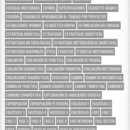
ESCUELAS MULTIGRADO
ESPAÑOL
ESPECIFICACIONES
ESQUELETO GIGANTE
ESQUEMA
ESQUEMA DE APROXIMACIÓN AL TRABAJO POR PROYECTOS
ESTABLECEMOS NORMAS
ESTADÍSTICA GRUPAL
ESTIMULACIÓN DEL LENGUAJE
ESTRATEGIA DIDÁCTICA
ESTRATEGIAS
ESTRATEGIAS DIDÁCTICAS
ESTRATEGIAS METODOLÓGICAS
ESTRATEGIAS METODOLÓGICAS DIDÁCTICAS
ESTRATEGIAS NACIONALES
ÉTICA
ETIQUETAS
ETIQUETAS MOTIVADORAS
EVALUACIÓN
EVALUACIÓN DE PRÁCTICA
EVALUACIÓN DE PRUEBA
EVALUACIÓN DIAGNÓSTICA
EVALUACIÓN FORMATIVA
EVALUACIÓN MULTIGRADO
EVALUACIONES DIAGNÓSTICAS
EVOLUCIÓN
EXAMEN
EXAMEN DE MATEMÁTICAS
EXAMEN DE PRÁCTICA
EXAMEN DIAGNÓSTICO
EXAMEN TRIMESTRAL
EXÁMENES
EXÁMENES DIAGNÓSTICO
EXPLORACIÓN DE HABILIDADES BÁSICAS
EXPROPIACIÓN
EXPROPIACIÓN PETROLERA
FASCÍCULO 1
FASCÍCULO 2
FASCÍCULO 3
FASCÍCULO 4
FASCÍCULO 5
FASCÍCULOS
FASE
FASE 1
FASE 2
FASE 3
FASE 4
FASE 5
FASE 6
FASE INTENSIVA
FASE SECTOR
FASES
FEBRERO
FICHA DE DATOS
FICHA DE IDENTIFICACIÓN