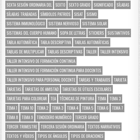
SEXTA SESIÓN ORDINARIA DEL
SEXTO
SEXTO GRADO
SIGNIFICADO
SÍLABAS
SÍLABAS TRABADAS
SÍMBOLOS PATRIOS
SISAT
SISMO
SISTEMA INMUNOLÓGICO
SISTEMA NERVIOSO
SISTEMA SOLAR
SISTEMAS DEL CUERPO HUMANO
SOPA DE LETRAS
STICKERS
SUSTANTIVOS
TABLA AUTOMÁTICA
TABLA DESCRIPTIVA
TABLAS AUTOMÁTICAS
TABLAS DE MULTIPLICAR
TABLAS DESCRIPTIVAS
TALLER
TALLER INTENSIVO
TALLER INTENSIVO DE FORMACIÓN CONTINUA
TALLER INTENSIVO DE FORMACIÓN CONTINUA PARA DOCENTES
TALLER INTENSIVO PARA PERSONAL DOCENTE
TAREAS Y TRABAJOS
TARJETA
TARJETAS
TARJETAS DE AMISTAD
TARJETAS DE ÚTILES ESCOLARES
TARJETAS PARA COLOREAR
TEA
TÉCNICAS DE PINTURA
TEMA
TEMA 3
TEMA 1
TEMA 10
TEMA 2
TEMA 3
TEMA 4
TEMA 5
TEMA 6
TEMA 7
TEMA 8
TEMA 9
TENDEDERO NUMÉRICO
TERCER GRADO
TERCER TRIMESTRE
TERCERA SESIÓN ORDINARIA
TEXTOS NARRATIVOS
TEXTOS Y VÍDEOS
TIPOS DE ÁNGULOS
TIPOS DE ORACIONES