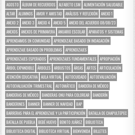
AGOSTO
ÁLBUM DE RECUERDOS
ALFABETO LSM
ALIMENTACIÓN SALUDABLE
ALTAR
ALUMNOS
AMOR Y AMISTAD
ANÁLISIS Y REFLEXIÓN
ANEXO 1
ANEXO 2
ANEXO 3
ANEXO 4
ANEXO 5
ANEXO DEL ACUERDO 08/08/23
ANEXOS
ANEXOS DE PRIMAVERA
ANUARIO ESCOLAR
APARATOS Y SISTEMAS
APRENDAMOS EN COMUNIDAD
APRENDIZAJE BASADO EN INDAGACIÓN
APRENDIZAJE BASADO EN PROBLEMAS
APRENDIZAJES
APRENDIZAJES ESPERADOS
APRENDIZAJES FUNDAMENTALES
APROPIACIÓN
ÁRBOL EXPANDIBLE
ÁRBOLES
ARBUSTOS
ÁREAS
ARTES
ARTICULACIÓN
ATENCIÓN EDUCATIVA
AULA VIRTUAL
AUTOCUIDADO
AUTOEVALUACIÓN
AUTOEVALUACIÓN TRIMESTRAL
AUTOMÁTICO
BANDERA DE MÉXICO
BANDERAS DE MÉXICO
BANDERAS ONU PARA COLOREAR
BANDERÍN
BANDERINES
BANNER
BANNER DE NAVIDAD
BAP
BARRERAS PARA EL APRENDIZAJE Y LA PARTICIPACIÓN
BATALLA DE CHAPULTEPEC
BATALLA DE PUEBLA
BEBÉ HUEVO
BENITO JUÁREZ
BIBLIOTECA
BIBLIOTECA DIGITAL
BIBLIOTECA VIRTUAL
BIENVENIDA
BILLETES