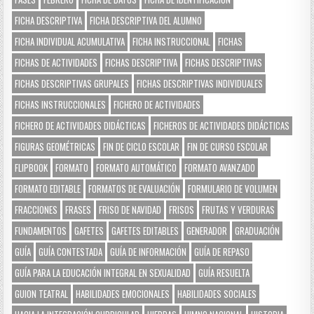
FICHA DESCRIPTIVA
FICHA DESCRIPTIVA DEL ALUMNO
FICHA INDIVIDUAL ACUMULATIVA
FICHA INSTRUCCIONAL
FICHAS
FICHAS DE ACTIVIDADES
FICHAS DESCRIPTIVA
FICHAS DESCRIPTIVAS
FICHAS DESCRIPTIVAS GRUPALES
FICHAS DESCRIPTIVAS INDIVIDUALES
FICHAS INSTRUCCIONALES
FICHERO DE ACTIVIDADES
FICHERO DE ACTIVIDADES DIDÁCTICAS
FICHEROS DE ACTIVIDADES DIDÁCTICAS
FIGURAS GEOMÉTRICAS
FIN DE CICLO ESCOLAR
FIN DE CURSO ESCOLAR
FLIPBOOK
FORMATO
FORMATO AUTOMÁTICO
FORMATO AVANZADO
FORMATO EDITABLE
FORMATOS DE EVALUACIÓN
FORMULARIO DE VOLUMEN
FRACCIONES
FRASES
FRISO DE NAVIDAD
FRISOS
FRUTAS Y VERDURAS
FUNDAMENTOS
GAFETES
GAFETES EDITABLES
GENERADOR
GRADUACIÓN
GUÍA
GUÍA CONTESTADA
GUÍA DE INFORMACIÓN
GUÍA DE REPASO
GUÍA PARA LA EDUCACIÓN INTEGRAL EN SEXUALIDAD
GUÍA RESUELTA
GUION TEATRAL
HABILIDADES EMOCIONALES
HABILIDADES SOCIALES