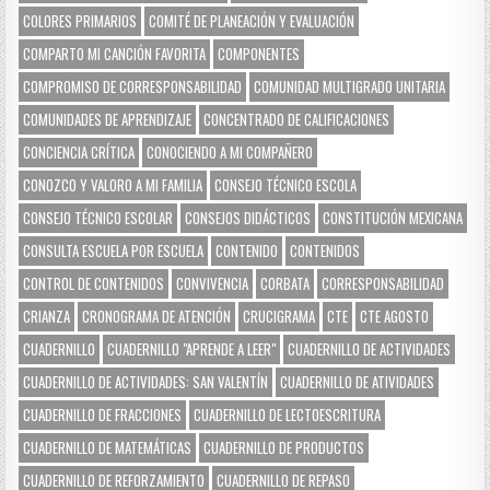
COLORES PRIMARIOS
COMITÉ DE PLANEACIÓN Y EVALUACIÓN
COMPARTO MI CANCIÓN FAVORITA
COMPONENTES
COMPROMISO DE CORRESPONSABILIDAD
COMUNIDAD MULTIGRADO UNITARIA
COMUNIDADES DE APRENDIZAJE
CONCENTRADO DE CALIFICACIONES
CONCIENCIA CRÍTICA
CONOCIENDO A MI COMPAÑERO
CONOZCO Y VALORO A MI FAMILIA
CONSEJO TÉCNICO ESCOLA
CONSEJO TÉCNICO ESCOLAR
CONSEJOS DIDÁCTICOS
CONSTITUCIÓN MEXICANA
CONSULTA ESCUELA POR ESCUELA
CONTENIDO
CONTENIDOS
CONTROL DE CONTENIDOS
CONVIVENCIA
CORBATA
CORRESPONSABILIDAD
CRIANZA
CRONOGRAMA DE ATENCIÓN
CRUCIGRAMA
CTE
CTE AGOSTO
CUADERNILLO
CUADERNILLO "APRENDE A LEER"
CUADERNILLO DE ACTIVIDADES
CUADERNILLO DE ACTIVIDADES: SAN VALENTÍN
CUADERNILLO DE ATIVIDADES
CUADERNILLO DE FRACCIONES
CUADERNILLO DE LECTOESCRITURA
CUADERNILLO DE MATEMÁTICAS
CUADERNILLO DE PRODUCTOS
CUADERNILLO DE REFORZAMIENTO
CUADERNILLO DE REPASO