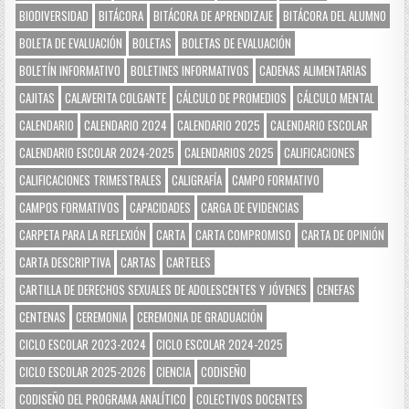
BIODIVERSIDAD
BITÁCORA
BITÁCORA DE APRENDIZAJE
BITÁCORA DEL ALUMNO
BOLETA DE EVALUACIÓN
BOLETAS
BOLETAS DE EVALUACIÓN
BOLETÍN INFORMATIVO
BOLETINES INFORMATIVOS
CADENAS ALIMENTARIAS
CAJITAS
CALAVERITA COLGANTE
CÁLCULO DE PROMEDIOS
CÁLCULO MENTAL
CALENDARIO
CALENDARIO 2024
CALENDARIO 2025
CALENDARIO ESCOLAR
CALENDARIO ESCOLAR 2024-2025
CALENDARIOS 2025
CALIFICACIONES
CALIFICACIONES TRIMESTRALES
CALIGRAFÍA
CAMPO FORMATIVO
CAMPOS FORMATIVOS
CAPACIDADES
CARGA DE EVIDENCIAS
CARPETA PARA LA REFLEXIÓN
CARTA
CARTA COMPROMISO
CARTA DE OPINIÓN
CARTA DESCRIPTIVA
CARTAS
CARTELES
CARTILLA DE DERECHOS SEXUALES DE ADOLESCENTES Y JÓVENES
CENEFAS
CENTENAS
CEREMONIA
CEREMONIA DE GRADUACIÓN
CICLO ESCOLAR 2023-2024
CICLO ESCOLAR 2024-2025
CICLO ESCOLAR 2025-2026
CIENCIA
CODISEÑO
CODISEÑO DEL PROGRAMA ANALÍTICO
COLECTIVOS DOCENTES