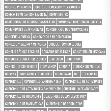
COLORES PRIMARIOS
COMITÉ DE PLANEACIÓN Y EVALUACIÓN
COMPARTO MI CANCIÓN FAVORITA
COMPONENTES
COMPROMISO DE CORRESPONSABILIDAD
COMUNIDAD MULTIGRADO UNITARIA
COMUNIDADES DE APRENDIZAJE
CONCENTRADO DE CALIFICACIONES
CONCIENCIA CRÍTICA
CONOCIENDO A MI COMPAÑERO
CONOZCO Y VALORO A MI FAMILIA
CONSEJO TÉCNICO ESCOLA
CONSEJO TÉCNICO ESCOLAR
CONSEJOS DIDÁCTICOS
CONSTITUCIÓN MEXICANA
CONSULTA ESCUELA POR ESCUELA
CONTENIDO
CONTENIDOS
CONTROL DE CONTENIDOS
CONVIVENCIA
CORBATA
CORRESPONSABILIDAD
CRIANZA
CRONOGRAMA DE ATENCIÓN
CRUCIGRAMA
CTE
CTE AGOSTO
CUADERNILLO
CUADERNILLO "APRENDE A LEER"
CUADERNILLO DE ACTIVIDADES
CUADERNILLO DE ACTIVIDADES: SAN VALENTÍN
CUADERNILLO DE ATIVIDADES
CUADERNILLO DE FRACCIONES
CUADERNILLO DE LECTOESCRITURA
CUADERNILLO DE MATEMÁTICAS
CUADERNILLO DE PRODUCTOS
CUADERNILLO DE REFORZAMIENTO
CUADERNILLO DE REPASO