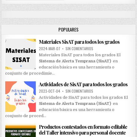
a
r
c
h
POPULARES
f
o
Materiales SisAT para todos los grados
r
:
2024-MAR-07
•
SIN COMENTARIOS
Materiales SisAT para todos los grados El
Sistema de Alerta Temprana (SisAT)
en
educación básica es una herramienta o
conjunto de procedimie…
Actividades de SisAT para todos los grados
2023-OCT-04
•
SIN COMENTARIOS
Actividades de SisAT para todos los grados El
Sistema de Alerta Temprana (SisAT)
en
educación básica es una herramienta o
conjunto de proced…
Productos contestados en formato editable
del Taller intensivo para personal docente