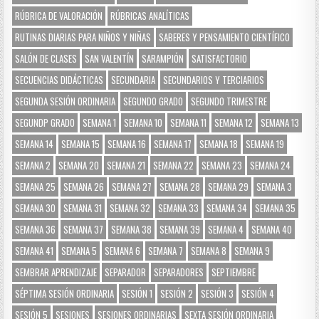
RÚBRICA DE VALORACIÓN
RÚBRICAS ANALÍTICAS
RUTINAS DIARIAS PARA NIÑOS Y NIÑAS
SABERES Y PENSAMIENTO CIENTÍFICO
SALÓN DE CLASES
SAN VALENTÍN
SARAMPIÓN
SATISFACTORIO
SECUENCIAS DIDÁCTICAS
SECUNDARIA
SECUNDARIOS Y TERCIARIOS
SEGUNDA SESIÓN ORDINARIA
SEGUNDO GRADO
SEGUNDO TRIMESTRE
SEGUNDP GRADO
SEMANA 1
SEMANA 10
SEMANA 11
SEMANA 12
SEMANA 13
SEMANA 14
SEMANA 15
SEMANA 16
SEMANA 17
SEMANA 18
SEMANA 19
SEMANA 2
SEMANA 20
SEMANA 21
SEMANA 22
SEMANA 23
SEMANA 24
SEMANA 25
SEMANA 26
SEMANA 27
SEMANA 28
SEMANA 29
SEMANA 3
SEMANA 30
SEMANA 31
SEMANA 32
SEMANA 33
SEMANA 34
SEMANA 35
SEMANA 36
SEMANA 37
SEMANA 38
SEMANA 39
SEMANA 4
SEMANA 40
SEMANA 41
SEMANA 5
SEMANA 6
SEMANA 7
SEMANA 8
SEMANA 9
SEMBRAR APRENDIZAJE
SEPARADOR
SEPARADORES
SEPTIEMBRE
SÉPTIMA SESIÓN ORDINARIA
SESIÓN 1
SESIÓN 2
SESIÓN 3
SESIÓN 4
SESIÓN 5
SESIONES
SESIONES ORDINARIAS
SEXTA SESIÓN ORDINARIA