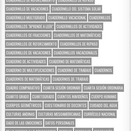
CUADERNILLO DE VACACIONES
CUADERNILLO DEL SISTEMA SOLAR
CUADERNILLO MULTIGRADO
CUADERNILLO VACACIONAL
CUADERNILLOS
CUADERNILLOS "APRENDE A LEER"
CUADERNILLOS DE ACTIVIDADES
CUADERNILLOS DE FRACCIONES
CUADERNILLOS DE MATEMÁTICAS
CUADERNILLOS DE REFORZAMIENTO
CUADERNILLOS DE REPASO
CUADERNILLOS DE VACACIONES
CUADERNILLOS VACACIONALES
CUADERNO DE ACTIVIDADES
CUADERNO DE MATEMÁTICAS
CUADERNO DE MULTIPLICACIONES
CUADERNO DE TRABAJO
CUADERNOS
CUADERNOS DE MATEMÁTICAS
CUADERNOS DE TRABAJO
CUADRO COMPARATIVO
CUARTA SESIÓN ORDINARI
CUARTA SESIÓN ORDINARIA
CUARTO GRADO
CUARTOGRADO
CUENTOS NAVIDEÑOS
CUERPO HUMANO
CUERPOS GEOMÉTRICOS
CUESTIONARIO DE DOCENTES
CUIDADO DEL AGUA
CULTURAS ANDINAS
CULTURAS MESOAMERICANAS
CURRÍCULO NACIONAL
DADO DE LAS EMOCIONES
DATOS PERSONALES