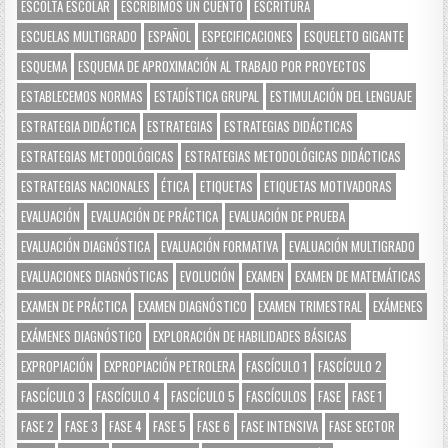
ESCOLTA ESCOLAR
ESCRIBIMOS UN CUENTO
ESCRITURA
ESCUELAS MULTIGRADO
ESPAÑOL
ESPECIFICACIONES
ESQUELETO GIGANTE
ESQUEMA
ESQUEMA DE APROXIMACIÓN AL TRABAJO POR PROYECTOS
ESTABLECEMOS NORMAS
ESTADÍSTICA GRUPAL
ESTIMULACIÓN DEL LENGUAJE
ESTRATEGIA DIDÁCTICA
ESTRATEGIAS
ESTRATEGIAS DIDÁCTICAS
ESTRATEGIAS METODOLÓGICAS
ESTRATEGIAS METODOLÓGICAS DIDÁCTICAS
ESTRATEGIAS NACIONALES
ÉTICA
ETIQUETAS
ETIQUETAS MOTIVADORAS
EVALUACIÓN
EVALUACIÓN DE PRÁCTICA
EVALUACIÓN DE PRUEBA
EVALUACIÓN DIAGNÓSTICA
EVALUACIÓN FORMATIVA
EVALUACIÓN MULTIGRADO
EVALUACIONES DIAGNÓSTICAS
EVOLUCIÓN
EXAMEN
EXAMEN DE MATEMÁTICAS
EXAMEN DE PRÁCTICA
EXAMEN DIAGNÓSTICO
EXAMEN TRIMESTRAL
EXÁMENES
EXÁMENES DIAGNÓSTICO
EXPLORACIÓN DE HABILIDADES BÁSICAS
EXPROPIACIÓN
EXPROPIACIÓN PETROLERA
FASCÍCULO 1
FASCÍCULO 2
FASCÍCULO 3
FASCÍCULO 4
FASCÍCULO 5
FASCÍCULOS
FASE
FASE 1
FASE 2
FASE 3
FASE 4
FASE 5
FASE 6
FASE INTENSIVA
FASE SECTOR