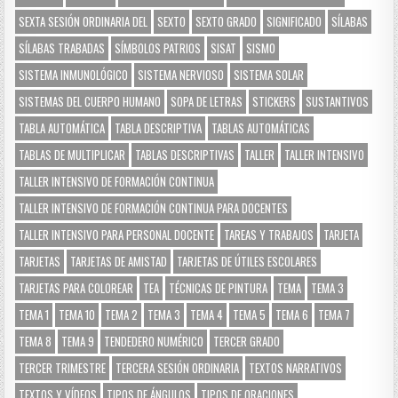
SEXTA SESIÓN ORDINARIA DEL
SEXTO
SEXTO GRADO
SIGNIFICADO
SÍLABAS
SÍLABAS TRABADAS
SÍMBOLOS PATRIOS
SISAT
SISMO
SISTEMA INMUNOLÓGICO
SISTEMA NERVIOSO
SISTEMA SOLAR
SISTEMAS DEL CUERPO HUMANO
SOPA DE LETRAS
STICKERS
SUSTANTIVOS
TABLA AUTOMÁTICA
TABLA DESCRIPTIVA
TABLAS AUTOMÁTICAS
TABLAS DE MULTIPLICAR
TABLAS DESCRIPTIVAS
TALLER
TALLER INTENSIVO
TALLER INTENSIVO DE FORMACIÓN CONTINUA
TALLER INTENSIVO DE FORMACIÓN CONTINUA PARA DOCENTES
TALLER INTENSIVO PARA PERSONAL DOCENTE
TAREAS Y TRABAJOS
TARJETA
TARJETAS
TARJETAS DE AMISTAD
TARJETAS DE ÚTILES ESCOLARES
TARJETAS PARA COLOREAR
TEA
TÉCNICAS DE PINTURA
TEMA
TEMA 3
TEMA 1
TEMA 10
TEMA 2
TEMA 3
TEMA 4
TEMA 5
TEMA 6
TEMA 7
TEMA 8
TEMA 9
TENDEDERO NUMÉRICO
TERCER GRADO
TERCER TRIMESTRE
TERCERA SESIÓN ORDINARIA
TEXTOS NARRATIVOS
TEXTOS Y VÍDEOS
TIPOS DE ÁNGULOS
TIPOS DE ORACIONES