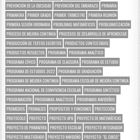
PREVENCIÓN DE LA OBESIDAD
PREVENCIÓN DEL EMBARAZO
PRIMARIA
PRIMAVERA
PRIMER GRADO
PRIMER TRIMESTRE
PRIMERA REUNIÓN
PRIMERA SESIÓN ORDINARIA
PROBLEMAS MATEMÁTICOS
PROBLEMATIZACIÓN
PROCESO DE MEJORA CONTINUA
PROCESOS DE DESARROLLO DE APRENDIZAJE
PRODUCCIÓN DE TEXTOS ESCRITOS
PRODUCTOS CONTESTADOS
PRODUCTOS RESUELTOS
PROGRAMA
PROGRAMA ANALÍTICO
PROGRAMA CÍVICO
PROGRAMA DE CLAUSURA
PROGRAMA DE ESTUDIO
PROGRAMA DE ESTUDIOS 2022
PROGRAMA DE GRADUACIÓN
PROGRAMA DE MEJORA CONTINUA
PROGRAMA ESCOLAR DE MEJORA CONTINUA
PROGRAMA NACIONAL DE CONVIVENCIA ESCOLAR
PROGRAMA SINTÉTICO
PROGRAMACIÓN
PROGRAMAS ANALÍTICOS
PROGRAMAS NAVIDEÑOS
PROMEDIOS
PRONALEES
PROPÓSITOS Y FUNCIONES
PROTECCIÓN
PROTOCOLO
PROYECTO
PROYECTO APB
PROYECTO DE MATEMÁTICAS
PROYECTO DE PRIMAVERA
PROYECTO ESCOLAR
PROYECTO INTEGRADOR
PROYECTO MULTIGRADO
PROYECTO NAVIDEÑO
PROYECTO: "EL CIRCO"