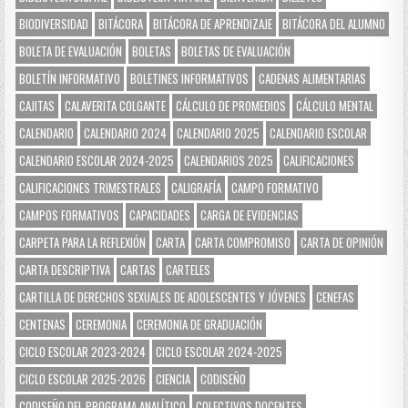
BIODIVERSIDAD
BITÁCORA
BITÁCORA DE APRENDIZAJE
BITÁCORA DEL ALUMNO
BOLETA DE EVALUACIÓN
BOLETAS
BOLETAS DE EVALUACIÓN
BOLETÍN INFORMATIVO
BOLETINES INFORMATIVOS
CADENAS ALIMENTARIAS
CAJITAS
CALAVERITA COLGANTE
CÁLCULO DE PROMEDIOS
CÁLCULO MENTAL
CALENDARIO
CALENDARIO 2024
CALENDARIO 2025
CALENDARIO ESCOLAR
CALENDARIO ESCOLAR 2024-2025
CALENDARIOS 2025
CALIFICACIONES
CALIFICACIONES TRIMESTRALES
CALIGRAFÍA
CAMPO FORMATIVO
CAMPOS FORMATIVOS
CAPACIDADES
CARGA DE EVIDENCIAS
CARPETA PARA LA REFLEXIÓN
CARTA
CARTA COMPROMISO
CARTA DE OPINIÓN
CARTA DESCRIPTIVA
CARTAS
CARTELES
CARTILLA DE DERECHOS SEXUALES DE ADOLESCENTES Y JÓVENES
CENEFAS
CENTENAS
CEREMONIA
CEREMONIA DE GRADUACIÓN
CICLO ESCOLAR 2023-2024
CICLO ESCOLAR 2024-2025
CICLO ESCOLAR 2025-2026
CIENCIA
CODISEÑO
CODISEÑO DEL PROGRAMA ANALÍTICO
COLECTIVOS DOCENTES