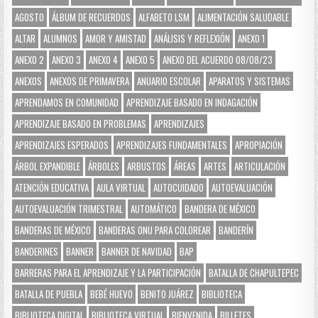
AGOSTO
ÁLBUM DE RECUERDOS
ALFABETO LSM
ALIMENTACIÓN SALUDABLE
ALTAR
ALUMNOS
AMOR Y AMISTAD
ANÁLISIS Y REFLEXIÓN
ANEXO 1
ANEXO 2
ANEXO 3
ANEXO 4
ANEXO 5
ANEXO DEL ACUERDO 08/08/23
ANEXOS
ANEXOS DE PRIMAVERA
ANUARIO ESCOLAR
APARATOS Y SISTEMAS
APRENDAMOS EN COMUNIDAD
APRENDIZAJE BASADO EN INDAGACIÓN
APRENDIZAJE BASADO EN PROBLEMAS
APRENDIZAJES
APRENDIZAJES ESPERADOS
APRENDIZAJES FUNDAMENTALES
APROPIACIÓN
ÁRBOL EXPANDIBLE
ÁRBOLES
ARBUSTOS
ÁREAS
ARTES
ARTICULACIÓN
ATENCIÓN EDUCATIVA
AULA VIRTUAL
AUTOCUIDADO
AUTOEVALUACIÓN
AUTOEVALUACIÓN TRIMESTRAL
AUTOMÁTICO
BANDERA DE MÉXICO
BANDERAS DE MÉXICO
BANDERAS ONU PARA COLOREAR
BANDERÍN
BANDERINES
BANNER
BANNER DE NAVIDAD
BAP
BARRERAS PARA EL APRENDIZAJE Y LA PARTICIPACIÓN
BATALLA DE CHAPULTEPEC
BATALLA DE PUEBLA
BEBÉ HUEVO
BENITO JUÁREZ
BIBLIOTECA
BIBLIOTECA DIGITAL
BIBLIOTECA VIRTUAL
BIENVENIDA
BILLETES