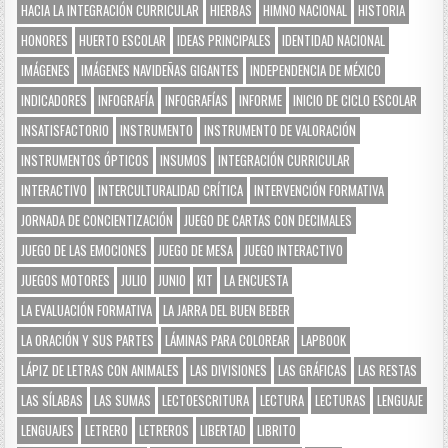
HACIA LA INTEGRACIÓN CURRICULAR
HIERBAS
HIMNO NACIONAL
HISTORIA
HONORES
HUERTO ESCOLAR
IDEAS PRINCIPALES
IDENTIDAD NACIONAL
IMÁGENES
IMÁGENES NAVIDEÑAS GIGANTES
INDEPENDENCIA DE MÉXICO
INDICADORES
INFOGRAFÍA
INFOGRAFÍAS
INFORME
INICIO DE CICLO ESCOLAR
INSATISFACTORIO
INSTRUMENTO
INSTRUMENTO DE VALORACIÓN
INSTRUMENTOS ÓPTICOS
INSUMOS
INTEGRACIÓN CURRICULAR
INTERACTIVO
INTERCULTURALIDAD CRÍTICA
INTERVENCIÓN FORMATIVA
JORNADA DE CONCIENTIZACIÓN
JUEGO DE CARTAS CON DECIMALES
JUEGO DE LAS EMOCIONES
JUEGO DE MESA
JUEGO INTERACTIVO
JUEGOS MOTORES
JULIO
JUNIO
KIT
LA ENCUESTA
LA EVALUACIÓN FORMATIVA
LA JARRA DEL BUEN BEBER
LA ORACIÓN Y SUS PARTES
LÁMINAS PARA COLOREAR
LAPBOOK
LÁPIZ DE LETRAS CON ANIMALES
LAS DIVISIONES
LAS GRÁFICAS
LAS RESTAS
LAS SÍLABAS
LAS SUMAS
LECTOESCRITURA
LECTURA
LECTURAS
LENGUAJE
LENGUAJES
LETRERO
LETREROS
LIBERTAD
LIBRITO