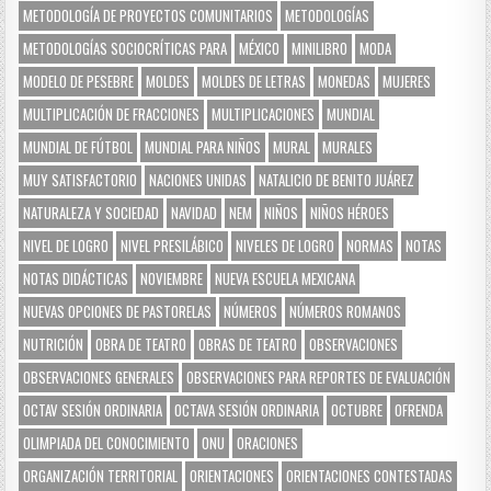
METODOLOGÍA DE PROYECTOS COMUNITARIOS
METODOLOGÍAS
METODOLOGÍAS SOCIOCRÍTICAS PARA
MÉXICO
MINILIBRO
MODA
MODELO DE PESEBRE
MOLDES
MOLDES DE LETRAS
MONEDAS
MUJERES
MULTIPLICACIÓN DE FRACCIONES
MULTIPLICACIONES
MUNDIAL
MUNDIAL DE FÚTBOL
MUNDIAL PARA NIÑOS
MURAL
MURALES
MUY SATISFACTORIO
NACIONES UNIDAS
NATALICIO DE BENITO JUÁREZ
NATURALEZA Y SOCIEDAD
NAVIDAD
NEM
NIÑOS
NIÑOS HÉROES
NIVEL DE LOGRO
NIVEL PRESILÁBICO
NIVELES DE LOGRO
NORMAS
NOTAS
NOTAS DIDÁCTICAS
NOVIEMBRE
NUEVA ESCUELA MEXICANA
NUEVAS OPCIONES DE PASTORELAS
NÚMEROS
NÚMEROS ROMANOS
NUTRICIÓN
OBRA DE TEATRO
OBRAS DE TEATRO
OBSERVACIONES
OBSERVACIONES GENERALES
OBSERVACIONES PARA REPORTES DE EVALUACIÓN
OCTAV SESIÓN ORDINARIA
OCTAVA SESIÓN ORDINARIA
OCTUBRE
OFRENDA
OLIMPIADA DEL CONOCIMIENTO
ONU
ORACIONES
ORGANIZACIÓN TERRITORIAL
ORIENTACIONES
ORIENTACIONES CONTESTADAS