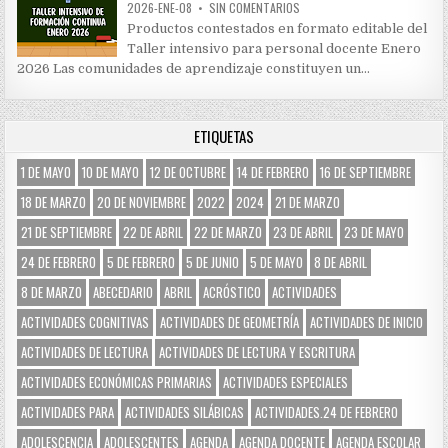
2026-ENE-08
•
SIN COMENTARIOS
Productos contestados en formato editable del
Taller intensivo para personal docente Enero
2026 Las comunidades de aprendizaje constituyen un…
ETIQUETAS
1 DE MAYO
10 DE MAYO
12 DE OCTUBRE
14 DE FEBRERO
16 DE SEPTIEMBRE
18 DE MARZO
20 DE NOVIEMBRE
2022
2024
21 DE MARZO
21 DE SEPTIEMBRE
22 DE ABRIL
22 DE MARZO
23 DE ABRIL
23 DE MAYO
24 DE FEBRERO
5 DE FEBRERO
5 DE JUNIO
5 DE MAYO
8 DE ABRIL
8 DE MARZO
ABECEDARIO
ABRIL
ACRÓSTICO
ACTIVIDADES
ACTIVIDADES COGNITIVAS
ACTIVIDADES DE GEOMETRÍA
ACTIVIDADES DE INICIO
ACTIVIDADES DE LECTURA
ACTIVIDADES DE LECTURA Y ESCRITURA
ACTIVIDADES ECONÓMICAS PRIMARIAS
ACTIVIDADES ESPECIALES
ACTIVIDADES PARA
ACTIVIDADES SILÁBICAS
ACTIVIDADES.24 DE FEBRERO
ADOLESCENCIA
ADOLESCENTES
AGENDA
AGENDA DOCENTE
AGENDA ESCOLAR