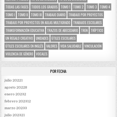
TODAS LAS FASES
TODOS LOS GRADOS
TOMO 1
TOMO 2
TOMO 3
TOMO 4
TOMO I
TOMO II
TOMO III
TRABAJO DIARIO
TRABAJO POR PROYECTOS
TRABAJO POR PROYECTOS EN AULAS MULTIGRADO
TRABAJOS ESCOLARES
TRANSFORMACIÓN EDUCATIVA
TRAZOS DE ABECEDARIO
TREN
TRÍPTICO
UN REGALO CREATIVO
UNIDADES
ÚTILES ESCOLARES
ÚTILES ESCOLARES EN INGLÉS
VALORES
VIDA SALUDABLE
VINCULACIÓN
VIOLENCIA DE GÉNERO
VOCALES
POR FECHA:
julio 2022
1
agosto 2022
8
enero 2023
2
febrero 2023
12
marzo 2023
3
julio 2023
21