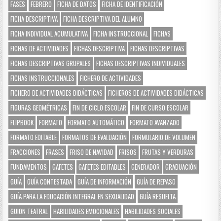
FASES
FEBRERO
FICHA DE DATOS
FICHA DE IDENTIFICACIÓN
FICHA DESCRIPTIVA
FICHA DESCRIPTIVA DEL ALUMNO
FICHA INDIVIDUAL ACUMULATIVA
FICHA INSTRUCCIONAL
FICHAS
FICHAS DE ACTIVIDADES
FICHAS DESCRIPTIVA
FICHAS DESCRIPTIVAS
FICHAS DESCRIPTIVAS GRUPALES
FICHAS DESCRIPTIVAS INDIVIDUALES
FICHAS INSTRUCCIONALES
FICHERO DE ACTIVIDADES
FICHERO DE ACTIVIDADES DIDÁCTICAS
FICHEROS DE ACTIVIDADES DIDÁCTICAS
FIGURAS GEOMÉTRICAS
FIN DE CICLO ESCOLAR
FIN DE CURSO ESCOLAR
FLIPBOOK
FORMATO
FORMATO AUTOMÁTICO
FORMATO AVANZADO
FORMATO EDITABLE
FORMATOS DE EVALUACIÓN
FORMULARIO DE VOLUMEN
FRACCIONES
FRASES
FRISO DE NAVIDAD
FRISOS
FRUTAS Y VERDURAS
FUNDAMENTOS
GAFETES
GAFETES EDITABLES
GENERADOR
GRADUACIÓN
GUÍA
GUÍA CONTESTADA
GUÍA DE INFORMACIÓN
GUÍA DE REPASO
GUÍA PARA LA EDUCACIÓN INTEGRAL EN SEXUALIDAD
GUÍA RESUELTA
GUION TEATRAL
HABILIDADES EMOCIONALES
HABILIDADES SOCIALES