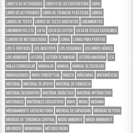
LIBRITO DE ACTIVIDADES
LIBRITO DE LECTOESCRITURA
LIBRO
LIBRO DE ACTIVIDADES
LIBRO DE TÉCNICAS PLÁSTICAS
LIBROS
LIBROS DE TEXTO
LIBROS DE TEXTO GRATUITOS
LINEAMIENTOS
LINEAMIENTOS CTE
LISTA
LISTA DE COTEJO
LISTA DE ÚTILES ESCOLARES
LLAVERO DE METODOLOGÍAS
LONA
LONAS
LONAS PARA PUERTAS
LOS 5 SENTIDOS
LOS ADJETIVOS
LOS ESQUEMAS
LOS NIÑOS HÉROES
LOS NÚMEROS
LOTERÍA
LOTERÍA DE NAVIDAD
LOTERÍA NAVIDEÑA
LTG
MALLA CURRICULAR
MANDALAS
MANUAL
MANUAL DE ESCOLTAS
MANUALIDADES
MAPA CONCEPTUAL
MARZO
MÁSCARAS
MATEMÁTICAS
MATERIAL
MATERIAL DE APOYO
MATERIAL DE CONSULTA
MATERIAL DECORATIVO
MATERIAL DIDÁCTICO
MATERIAL INTERACTIVO
MATERIALES
MATERIALES EDUCATIVOS
MAYO
MEDIA
MEDIANA
MEDIANAMENTE SATISFACTORIO
MEDIDAS DE CAPACIDAD
MEDIDAS DE PESO
MEDIDAS DE TENDENCIA CENTRAL
MEDIO AMBIENTE
MEDIO AMNBIENTE
MEJOREDU
MEMORAMA
MÉTODO FREIRE