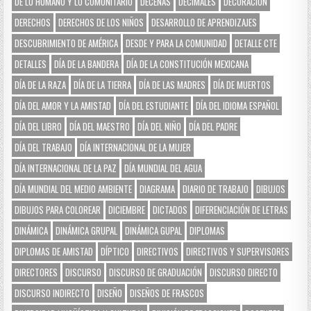
DE LO HUMANO Y LO COMUNITARIO
DECENAS
DECIMALES
DECORACIÓN
DERECHOS
DERECHOS DE LOS NIÑOS
DESARROLLO DE APRENDIZAJES
DESCUBRIMIENTO DE AMÉRICA
DESDE Y PARA LA COMUNIDAD
DETALLE CTE
DETALLES
DÍA DE LA BANDERA
DÍA DE LA CONSTITUCIÓN MEXICANA
DÍA DE LA RAZA
DÍA DE LA TIERRA
DÍA DE LAS MADRES
DÍA DE MUERTOS
DÍA DEL AMOR Y LA AMISTAD
DÍA DEL ESTUDIANTE
DÍA DEL IDIOMA ESPAÑOL
DÍA DEL LIBRO
DÍA DEL MAESTRO
DÍA DEL NIÑO
DÍA DEL PADRE
DÍA DEL TRABAJO
DÍA INTERNACIONAL DE LA MUJER
DÍA INTERNACIONAL DE LA PAZ
DÍA MUNDIAL DEL AGUA
DÍA MUNDIAL DEL MEDIO AMBIENTE
DIAGRAMA
DIARIO DE TRABAJO
DIBUJOS
DIBUJOS PARA COLOREAR
DICIEMBRE
DICTADOS
DIFERENCIACIÓN DE LETRAS
DINÁMICA
DINÁMICA GRUPAL
DINÁMICA GUPAL
DIPLOMAS
DIPLOMAS DE AMISTAD
DÍPTICO
DIRECTIVOS
DIRECTIVOS Y SUPERVISORES
DIRECTORES
DISCURSO
DISCURSO DE GRADUACIÓN
DISCURSO DIRECTO
DISCURSO INDIRECTO
DISEÑO
DISEÑOS DE FRASCOS