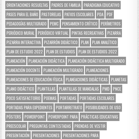
ORIENTACIONES RESUELTAS
PADRES DE FAMILIA
PARADIGMA EDUCATIVO
PASES PARA EL BAÑO
PASTORELAS
PATIOS ESCOLARES
PDA
PDF
PEDAGOGÍAS MULTIGRADO
PEMC
PENSAMIENTO CRÍTICO
PERÍMETROS
PERIÓDICO MURAL
PERIÓDICO VIRTUAL
PINTAS RECREATIVAS
PIZARRA
PIZARRA INTERACTIVA
PIZARRÓN DIDÁCTICO
PLAN
PLAN ANALÍTICO
PLAN DE ESTUDIO 2022
PLAN DE ESTUDIOS
PLAN DE ESTUDIOS 2022
PLANEACIÓN
PLANEACIÓN DIDÁCTICA
PLANEACIÓN DIDÁCTICA MULTIGRADO
PLANEACIÓN DOCENTE
PLANEACIÓN MULTIGRADO
PLANEACIONES
PLANEACIONES DE EDUCACIÓN FÍSICA
PLANEACIONES DIDÁCTICAS
PLANETAS
PLANO DIDÁCTICO
PLANTILLAS
PLANTILLAS DE MANDALAS
PMD
PNCE
POCO SATISFACTORIO
POEMAS
PORTADAS
PORTADAS ESCOLARES
PORTADAS PARA EXPEDIENTES
PORTARRETRATO
POSIBILIDADES DE USO
PÓSTERS
POWERPOINT
POWERPOINT PARA
PRÁCTICAS EDUCATIVAS
PREESCOLAR
PREGUNTAS CONTESTADAS
PRENDAS DE VESTIR
PRESENTACIÓN
PRESENTACIONES
PRESENTACIONES PARA