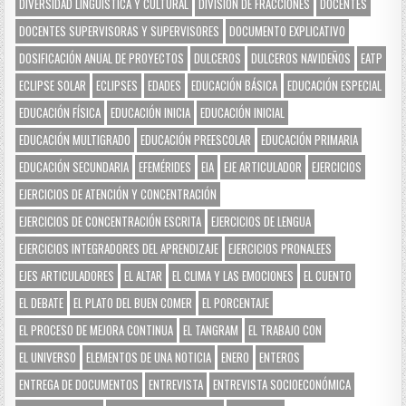
DIVERSIDAD LINGÜÍSTICA Y CULTURAL
DIVISIÓN DE FRACCIONES
DOCENTES
DOCENTES SUPERVISORAS Y SUPERVISORES
DOCUMENTO EXPLICATIVO
DOSIFICACIÓN ANUAL DE PROYECTOS
DULCEROS
DULCEROS NAVIDEÑOS
EATP
ECLIPSE SOLAR
ECLIPSES
EDADES
EDUCACIÓN BÁSICA
EDUCACIÓN ESPECIAL
EDUCACIÓN FÍSICA
EDUCACIÓN INICIA
EDUCACIÓN INICIAL
EDUCACIÓN MULTIGRADO
EDUCACIÓN PREESCOLAR
EDUCACIÓN PRIMARIA
EDUCACIÓN SECUNDARIA
EFEMÉRIDES
EIA
EJE ARTICULADOR
EJERCICIOS
EJERCICIOS DE ATENCIÓN Y CONCENTRACIÓN
EJERCICIOS DE CONCENTRACIÓN ESCRITA
EJERCICIOS DE LENGUA
EJERCICIOS INTEGRADORES DEL APRENDIZAJE
EJERCICIOS PRONALEES
EJES ARTICULADORES
EL ALTAR
EL CLIMA Y LAS EMOCIONES
EL CUENTO
EL DEBATE
EL PLATO DEL BUEN COMER
EL PORCENTAJE
EL PROCESO DE MEJORA CONTINUA
EL TANGRAM
EL TRABAJO CON
EL UNIVERSO
ELEMENTOS DE UNA NOTICIA
ENERO
ENTEROS
ENTREGA DE DOCUMENTOS
ENTREVISTA
ENTREVISTA SOCIOECONÓMICA