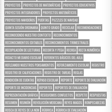
PROYECTOS
PROYECTOS DE MATEMÁTICAS
PROYECTOS EDUCATIVOS
PROYECTOS INTEGRADORES
PROYECTOS MATEMÁTICOS
PROYECTOS NAVIDEÑOS
PUERTAS
PUZZLES DE NAVIDAD
QUINTA SESIÓN ORDINARIA
QUINTO GRADO
RECICLAJE
RECOMENDACIONES
RECONOCIENDO NUESTRO CONTEXTO
RECONOCIMIENTOS
RECONOCIMIENTOS EDITABLES
RECONOCIMIENTOS TRIMESTRALES
RECOPILACIÓN DE LECTURAS
RECORTA Y PEGA
RECREA
RECTA NUMÉRICA
REDACTO MI DIARIO ESCOLAR
REFERENTES BÁSICOS DEL AULA
REFLEJANDO NUESTROS PENSAMIENTOS
REFORZAMIENTO ESCOLAR
REGISTRO
REGISTRO DE CALIFICACIONES
REGISTRO DE TAREAS
REGLAS
RENDICIÓN DE CUENTAS
REPASO ESCOLAR
REPORTE
REPORTE DE EVALUACIÓN
REPORTE DE INCIDENCIAS
REPORTES
REPORTES DE EVALUACIÓN
REPRESENTACIÓN GRÁFICA
RESOLVEMOS CONFLICTOS
RESPETO
RESPUESTAS
RESUMEN
REUNIÓN
REVOLUCIÓN MEXICANA
REYES MAGOS
ROMPECABEZAS
ROSCA DE REYES DE LA NEM
RÚBRICA
RÚBRICA DE EVALUACIÓN