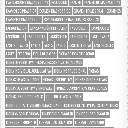
EVALUACIONES DIAGNÓSTICAS
EVOLUCIÓN
EXAMEN
EXAMEN DE MATEMÁTICAS
EXAMEN DE PRÁCTICA
EXAMEN DIAGNÓSTICO
EXAMEN TRIMESTRAL
EXÁMENES
EXÁMENES DIAGNÓSTICO
EXPLORACIÓN DE HABILIDADES BÁSICAS
EXPROPIACIÓN
EXPROPIACIÓN PETROLERA
FASCÍCULO 1
FASCÍCULO 2
FASCÍCULO 3
FASCÍCULO 4
FASCÍCULO 5
FASCÍCULOS
FASE
FASE 1
FASE 2
FASE 3
FASE 4
FASE 5
FASE 6
FASE INTENSIVA
FASE SECTOR
FASES
FEBRERO
FICHA DE DATOS
FICHA DE IDENTIFICACIÓN
FICHA DESCRIPTIVA
FICHA DESCRIPTIVA DEL ALUMNO
FICHA INDIVIDUAL ACUMULATIVA
FICHA INSTRUCCIONAL
FICHAS
FICHAS DE ACTIVIDADES
FICHAS DESCRIPTIVA
FICHAS DESCRIPTIVAS
FICHAS DESCRIPTIVAS GRUPALES
FICHAS DESCRIPTIVAS INDIVIDUALES
FICHAS INSTRUCCIONALES
FICHERO DE ACTIVIDADES
FICHERO DE ACTIVIDADES DIDÁCTICAS
FICHEROS DE ACTIVIDADES DIDÁCTICAS
FIGURAS GEOMÉTRICAS
FIN DE CICLO ESCOLAR
FIN DE CURSO ESCOLAR
FLIPBOOK
FORMATO
FORMATO AUTOMÁTICO
FORMATO AVANZADO