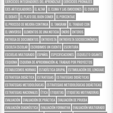
EJERCICIOS INTEGRADORES DEL APRENDIZAJE
EJERCICIOS PRONALEES
EJES ARTICULADORES
EL ALTAR
EL CLIMA Y LAS EMOCIONES
EL CUENTO
EL DEBATE
EL PLATO DEL BUEN COMER
EL PORCENTAJE
EL PROCESO DE MEJORA CONTINUA
EL TANGRAM
EL TRABAJO CON
EL UNIVERSO
ELEMENTOS DE UNA NOTICIA
ENERO
ENTEROS
ENTREGA DE DOCUMENTOS
ENTREVISTA
ENTREVISTA SOCIOECONÓMICA
ESCOLTA ESCOLAR
ESCRIBIMOS UN CUENTO
ESCRITURA
ESCUELAS MULTIGRADO
ESPAÑOL
ESPECIFICACIONES
ESQUELETO GIGANTE
ESQUEMA
ESQUEMA DE APROXIMACIÓN AL TRABAJO POR PROYECTOS
ESTABLECEMOS NORMAS
ESTADÍSTICA GRUPAL
ESTIMULACIÓN DEL LENGUAJE
ESTRATEGIA DIDÁCTICA
ESTRATEGIAS
ESTRATEGIAS DIDÁCTICAS
ESTRATEGIAS METODOLÓGICAS
ESTRATEGIAS METODOLÓGICAS DIDÁCTICAS
ESTRATEGIAS NACIONALES
ÉTICA
ETIQUETAS
ETIQUETAS MOTIVADORAS
EVALUACIÓN
EVALUACIÓN DE PRÁCTICA
EVALUACIÓN DE PRUEBA
EVALUACIÓN DIAGNÓSTICA
EVALUACIÓN FORMATIVA
EVALUACIÓN MULTIGRADO