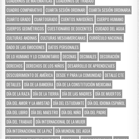
CUADERNOS DE MATEMÁTICAS
CUADERNOS DE TRABAJO
CUADRO COMPARATIVO
CUARTA SESIÓN ORDINARI
CUARTA SESIÓN ORDINARIA
CUARTO GRADO
CUARTOGRADO
CUENTOS NAVIDEÑOS
CUERPO HUMANO
CUERPOS GEOMÉTRICOS
CUESTIONARIO DE DOCENTES
CUIDADO DEL AGUA
CULTURAS ANDINAS
CULTURAS MESOAMERICANAS
CURRÍCULO NACIONAL
DADO DE LAS EMOCIONES
DATOS PERSONALES
DE LO HUMANO Y LO COMUNITARIO
DECENAS
DECIMALES
DECORACIÓN
DERECHOS
DERECHOS DE LOS NIÑOS
DESARROLLO DE APRENDIZAJES
DESCUBRIMIENTO DE AMÉRICA
DESDE Y PARA LA COMUNIDAD
DETALLE CTE
DETALLES
DÍA DE LA BANDERA
DÍA DE LA CONSTITUCIÓN MEXICANA
DÍA DE LA RAZA
DÍA DE LA TIERRA
DÍA DE LAS MADRES
DÍA DE MUERTOS
DÍA DEL AMOR Y LA AMISTAD
DÍA DEL ESTUDIANTE
DÍA DEL IDIOMA ESPAÑOL
DÍA DEL LIBRO
DÍA DEL MAESTRO
DÍA DEL NIÑO
DÍA DEL PADRE
DÍA DEL TRABAJO
DÍA INTERNACIONAL DE LA MUJER
DÍA INTERNACIONAL DE LA PAZ
DÍA MUNDIAL DEL AGUA