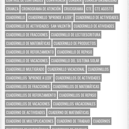
CONTROL DE CONTENIDOS
CONVIVENCIA
CORBATA
CORRESPONSABILIDAD
CRIANZA
CRONOGRAMA DE ATENCIÓN
CRUCIGRAMA
CTE
CTE AGOSTO
CUADERNILLO
CUADERNILLO "APRENDE A LEER"
CUADERNILLO DE ACTIVIDADES
CUADERNILLO DE ACTIVIDADES: SAN VALENTÍN
CUADERNILLO DE ATIVIDADES
CUADERNILLO DE FRACCIONES
CUADERNILLO DE LECTOESCRITURA
CUADERNILLO DE MATEMÁTICAS
CUADERNILLO DE PRODUCTOS
CUADERNILLO DE REFORZAMIENTO
CUADERNILLO DE REPASO
CUADERNILLO DE VACACIONES
CUADERNILLO DEL SISTEMA SOLAR
CUADERNILLO MULTIGRADO
CUADERNILLO VACACIONAL
CUADERNILLOS
CUADERNILLOS "APRENDE A LEER"
CUADERNILLOS DE ACTIVIDADES
CUADERNILLOS DE FRACCIONES
CUADERNILLOS DE MATEMÁTICAS
CUADERNILLOS DE REFORZAMIENTO
CUADERNILLOS DE REPASO
CUADERNILLOS DE VACACIONES
CUADERNILLOS VACACIONALES
CUADERNO DE ACTIVIDADES
CUADERNO DE MATEMÁTICAS
CUADERNO DE MULTIPLICACIONES
CUADERNO DE TRABAJO
CUADERNOS