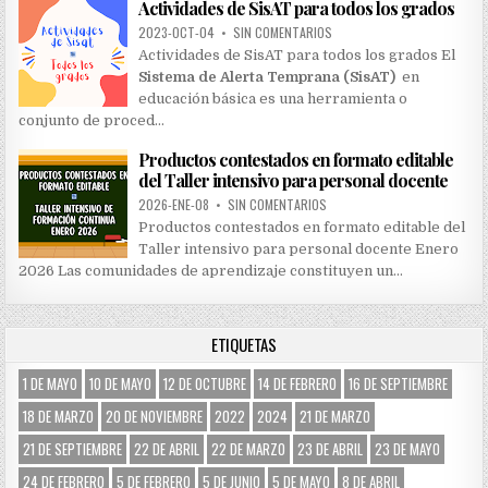
Actividades de SisAT para todos los grados
2023-OCT-04
•
SIN COMENTARIOS
Actividades de SisAT para todos los grados El
Sistema de Alerta Temprana (SisAT)
en
educación básica es una herramienta o
conjunto de proced…
Productos contestados en formato editable
del Taller intensivo para personal docente
2026-ENE-08
•
SIN COMENTARIOS
Productos contestados en formato editable del
Taller intensivo para personal docente Enero
2026 Las comunidades de aprendizaje constituyen un…
ETIQUETAS
1 DE MAYO
10 DE MAYO
12 DE OCTUBRE
14 DE FEBRERO
16 DE SEPTIEMBRE
18 DE MARZO
20 DE NOVIEMBRE
2022
2024
21 DE MARZO
21 DE SEPTIEMBRE
22 DE ABRIL
22 DE MARZO
23 DE ABRIL
23 DE MAYO
24 DE FEBRERO
5 DE FEBRERO
5 DE JUNIO
5 DE MAYO
8 DE ABRIL