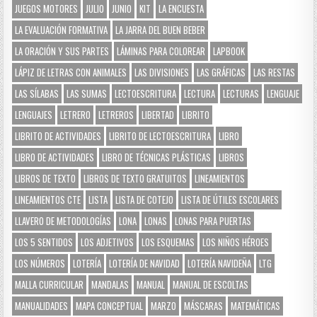
JUEGOS MOTORES
JULIO
JUNIO
KIT
LA ENCUESTA
LA EVALUACIÓN FORMATIVA
LA JARRA DEL BUEN BEBER
LA ORACIÓN Y SUS PARTES
LÁMINAS PARA COLOREAR
LAPBOOK
LÁPIZ DE LETRAS CON ANIMALES
LAS DIVISIONES
LAS GRÁFICAS
LAS RESTAS
LAS SÍLABAS
LAS SUMAS
LECTOESCRITURA
LECTURA
LECTURAS
LENGUAJE
LENGUAJES
LETRERO
LETREROS
LIBERTAD
LIBRITO
LIBRITO DE ACTIVIDADES
LIBRITO DE LECTOESCRITURA
LIBRO
LIBRO DE ACTIVIDADES
LIBRO DE TÉCNICAS PLÁSTICAS
LIBROS
LIBROS DE TEXTO
LIBROS DE TEXTO GRATUITOS
LINEAMIENTOS
LINEAMIENTOS CTE
LISTA
LISTA DE COTEJO
LISTA DE ÚTILES ESCOLARES
LLAVERO DE METODOLOGÍAS
LONA
LONAS
LONAS PARA PUERTAS
LOS 5 SENTIDOS
LOS ADJETIVOS
LOS ESQUEMAS
LOS NIÑOS HÉROES
LOS NÚMEROS
LOTERÍA
LOTERÍA DE NAVIDAD
LOTERÍA NAVIDEÑA
LTG
MALLA CURRICULAR
MANDALAS
MANUAL
MANUAL DE ESCOLTAS
MANUALIDADES
MAPA CONCEPTUAL
MARZO
MÁSCARAS
MATEMÁTICAS