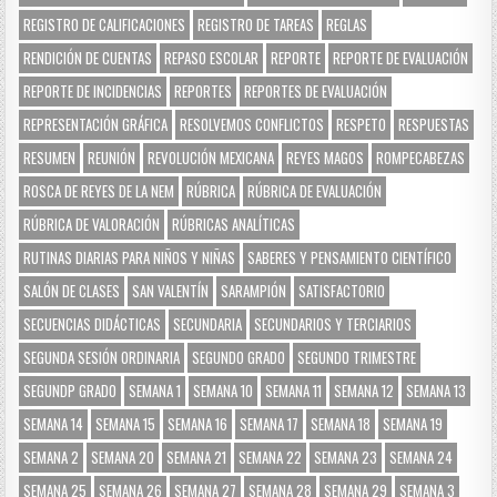
REGISTRO DE CALIFICACIONES
REGISTRO DE TAREAS
REGLAS
RENDICIÓN DE CUENTAS
REPASO ESCOLAR
REPORTE
REPORTE DE EVALUACIÓN
REPORTE DE INCIDENCIAS
REPORTES
REPORTES DE EVALUACIÓN
REPRESENTACIÓN GRÁFICA
RESOLVEMOS CONFLICTOS
RESPETO
RESPUESTAS
RESUMEN
REUNIÓN
REVOLUCIÓN MEXICANA
REYES MAGOS
ROMPECABEZAS
ROSCA DE REYES DE LA NEM
RÚBRICA
RÚBRICA DE EVALUACIÓN
RÚBRICA DE VALORACIÓN
RÚBRICAS ANALÍTICAS
RUTINAS DIARIAS PARA NIÑOS Y NIÑAS
SABERES Y PENSAMIENTO CIENTÍFICO
SALÓN DE CLASES
SAN VALENTÍN
SARAMPIÓN
SATISFACTORIO
SECUENCIAS DIDÁCTICAS
SECUNDARIA
SECUNDARIOS Y TERCIARIOS
SEGUNDA SESIÓN ORDINARIA
SEGUNDO GRADO
SEGUNDO TRIMESTRE
SEGUNDP GRADO
SEMANA 1
SEMANA 10
SEMANA 11
SEMANA 12
SEMANA 13
SEMANA 14
SEMANA 15
SEMANA 16
SEMANA 17
SEMANA 18
SEMANA 19
SEMANA 2
SEMANA 20
SEMANA 21
SEMANA 22
SEMANA 23
SEMANA 24
SEMANA 25
SEMANA 26
SEMANA 27
SEMANA 28
SEMANA 29
SEMANA 3