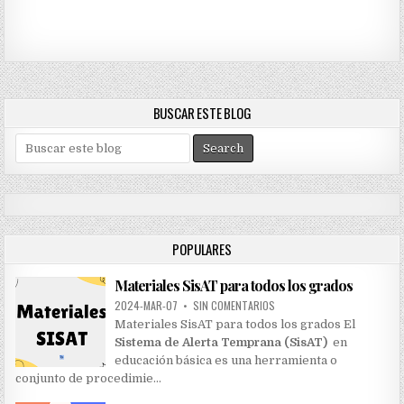
BUSCAR ESTE BLOG
S
e
a
r
c
h
POPULARES
f
o
Materiales SisAT para todos los grados
r
:
2024-MAR-07
•
SIN COMENTARIOS
Materiales SisAT para todos los grados El
Sistema de Alerta Temprana (SisAT)
en
educación básica es una herramienta o
conjunto de procedimie…