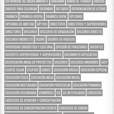
DÍA MUNDIAL DEL MEDIO AMBIENTE
DIAGRAMA
DIARIO DE TRABAJO
DIBUJOS
DIBUJOS PARA COLOREAR
DICIEMBRE
DICTADOS
DIFERENCIACIÓN DE LETRAS
DINÁMICA
DINÁMICA GRUPAL
DINÁMICA GUPAL
DIPLOMAS
DIPLOMAS DE AMISTAD
DÍPTICO
DIRECTIVOS
DIRECTIVOS Y SUPERVISORES
DIRECTORES
DISCURSO
DISCURSO DE GRADUACIÓN
DISCURSO DIRECTO
DISCURSO INDIRECTO
DISEÑO
DISEÑOS DE FRASCOS
DIVERSIDAD LINGÜÍSTICA Y CULTURAL
DIVISIÓN DE FRACCIONES
DOCENTES
DOCENTES SUPERVISORAS Y SUPERVISORES
DOCUMENTO EXPLICATIVO
DOSIFICACIÓN ANUAL DE PROYECTOS
DULCEROS
DULCEROS NAVIDEÑOS
EATP
ECLIPSE SOLAR
ECLIPSES
EDADES
EDUCACIÓN BÁSICA
EDUCACIÓN ESPECIAL
EDUCACIÓN FÍSICA
EDUCACIÓN INICIA
EDUCACIÓN INICIAL
EDUCACIÓN MULTIGRADO
EDUCACIÓN PREESCOLAR
EDUCACIÓN PRIMARIA
EDUCACIÓN SECUNDARIA
EFEMÉRIDES
EIA
EJE ARTICULADOR
EJERCICIOS
EJERCICIOS DE ATENCIÓN Y CONCENTRACIÓN
EJERCICIOS DE CONCENTRACIÓN ESCRITA
EJERCICIOS DE LENGUA