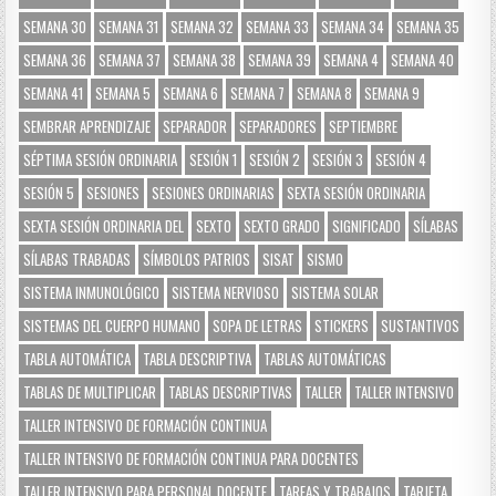
SEMANA 30
SEMANA 31
SEMANA 32
SEMANA 33
SEMANA 34
SEMANA 35
SEMANA 36
SEMANA 37
SEMANA 38
SEMANA 39
SEMANA 4
SEMANA 40
SEMANA 41
SEMANA 5
SEMANA 6
SEMANA 7
SEMANA 8
SEMANA 9
SEMBRAR APRENDIZAJE
SEPARADOR
SEPARADORES
SEPTIEMBRE
SÉPTIMA SESIÓN ORDINARIA
SESIÓN 1
SESIÓN 2
SESIÓN 3
SESIÓN 4
SESIÓN 5
SESIONES
SESIONES ORDINARIAS
SEXTA SESIÓN ORDINARIA
SEXTA SESIÓN ORDINARIA DEL
SEXTO
SEXTO GRADO
SIGNIFICADO
SÍLABAS
SÍLABAS TRABADAS
SÍMBOLOS PATRIOS
SISAT
SISMO
SISTEMA INMUNOLÓGICO
SISTEMA NERVIOSO
SISTEMA SOLAR
SISTEMAS DEL CUERPO HUMANO
SOPA DE LETRAS
STICKERS
SUSTANTIVOS
TABLA AUTOMÁTICA
TABLA DESCRIPTIVA
TABLAS AUTOMÁTICAS
TABLAS DE MULTIPLICAR
TABLAS DESCRIPTIVAS
TALLER
TALLER INTENSIVO
TALLER INTENSIVO DE FORMACIÓN CONTINUA
TALLER INTENSIVO DE FORMACIÓN CONTINUA PARA DOCENTES
TALLER INTENSIVO PARA PERSONAL DOCENTE
TAREAS Y TRABAJOS
TARJETA