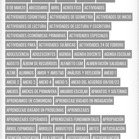
8 DE MARZO
ABECEDARIO
ABRIL
ACRÓSTICO
ACTIVIDADES
ACTIVIDADES COGNITIVAS
ACTIVIDADES DE GEOMETRÍA
ACTIVIDADES DE INICIO
ACTIVIDADES DE LECTURA
ACTIVIDADES DE LECTURA Y ESCRITURA
ACTIVIDADES ECONÓMICAS PRIMARIAS
ACTIVIDADES ESPECIALES
ACTIVIDADES PARA
ACTIVIDADES SILÁBICAS
ACTIVIDADES.24 DE FEBRERO
ADOLESCENCIA
ADOLESCENTES
AGENDA
AGENDA DOCENTE
AGENDA ESCOLAR
AGOSTO
ÁLBUM DE RECUERDOS
ALFABETO LSM
ALIMENTACIÓN SALUDABLE
ALTAR
ALUMNOS
AMOR Y AMISTAD
ANÁLISIS Y REFLEXIÓN
ANEXO 1
ANEXO 2
ANEXO 3
ANEXO 4
ANEXO 5
ANEXO DEL ACUERDO 08/08/23
ANEXOS
ANEXOS DE PRIMAVERA
ANUARIO ESCOLAR
APARATOS Y SISTEMAS
APRENDAMOS EN COMUNIDAD
APRENDIZAJE BASADO EN INDAGACIÓN
APRENDIZAJE BASADO EN PROBLEMAS
APRENDIZAJES
APRENDIZAJES ESPERADOS
APRENDIZAJES FUNDAMENTALES
APROPIACIÓN
ÁRBOL EXPANDIBLE
ÁRBOLES
ARBUSTOS
ÁREAS
ARTES
ARTICULACIÓN
ATENCIÓN EDUCATIVA
AULA VIRTUAL
AUTOCUIDADO
AUTOEVALUACIÓN