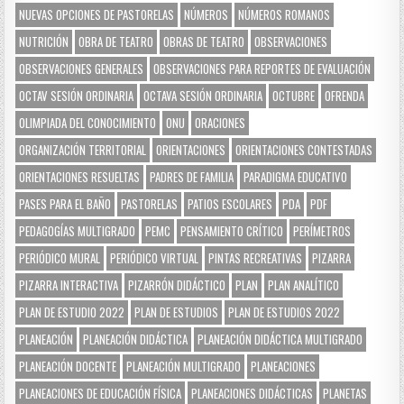
NUEVAS OPCIONES DE PASTORELAS
NÚMEROS
NÚMEROS ROMANOS
NUTRICIÓN
OBRA DE TEATRO
OBRAS DE TEATRO
OBSERVACIONES
OBSERVACIONES GENERALES
OBSERVACIONES PARA REPORTES DE EVALUACIÓN
OCTAV SESIÓN ORDINARIA
OCTAVA SESIÓN ORDINARIA
OCTUBRE
OFRENDA
OLIMPIADA DEL CONOCIMIENTO
ONU
ORACIONES
ORGANIZACIÓN TERRITORIAL
ORIENTACIONES
ORIENTACIONES CONTESTADAS
ORIENTACIONES RESUELTAS
PADRES DE FAMILIA
PARADIGMA EDUCATIVO
PASES PARA EL BAÑO
PASTORELAS
PATIOS ESCOLARES
PDA
PDF
PEDAGOGÍAS MULTIGRADO
PEMC
PENSAMIENTO CRÍTICO
PERÍMETROS
PERIÓDICO MURAL
PERIÓDICO VIRTUAL
PINTAS RECREATIVAS
PIZARRA
PIZARRA INTERACTIVA
PIZARRÓN DIDÁCTICO
PLAN
PLAN ANALÍTICO
PLAN DE ESTUDIO 2022
PLAN DE ESTUDIOS
PLAN DE ESTUDIOS 2022
PLANEACIÓN
PLANEACIÓN DIDÁCTICA
PLANEACIÓN DIDÁCTICA MULTIGRADO
PLANEACIÓN DOCENTE
PLANEACIÓN MULTIGRADO
PLANEACIONES
PLANEACIONES DE EDUCACIÓN FÍSICA
PLANEACIONES DIDÁCTICAS
PLANETAS