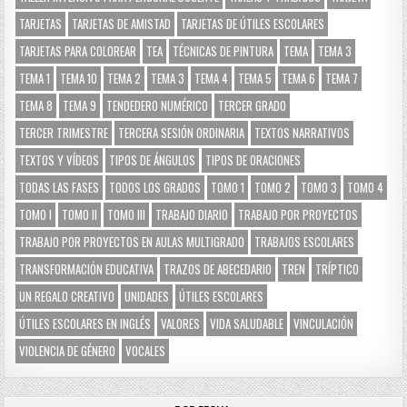
TARJETAS
TARJETAS DE AMISTAD
TARJETAS DE ÚTILES ESCOLARES
TARJETAS PARA COLOREAR
TEA
TÉCNICAS DE PINTURA
TEMA
TEMA 3
TEMA 1
TEMA 10
TEMA 2
TEMA 3
TEMA 4
TEMA 5
TEMA 6
TEMA 7
TEMA 8
TEMA 9
TENDEDERO NUMÉRICO
TERCER GRADO
TERCER TRIMESTRE
TERCERA SESIÓN ORDINARIA
TEXTOS NARRATIVOS
TEXTOS Y VÍDEOS
TIPOS DE ÁNGULOS
TIPOS DE ORACIONES
TODAS LAS FASES
TODOS LOS GRADOS
TOMO 1
TOMO 2
TOMO 3
TOMO 4
TOMO I
TOMO II
TOMO III
TRABAJO DIARIO
TRABAJO POR PROYECTOS
TRABAJO POR PROYECTOS EN AULAS MULTIGRADO
TRABAJOS ESCOLARES
TRANSFORMACIÓN EDUCATIVA
TRAZOS DE ABECEDARIO
TREN
TRÍPTICO
UN REGALO CREATIVO
UNIDADES
ÚTILES ESCOLARES
ÚTILES ESCOLARES EN INGLÉS
VALORES
VIDA SALUDABLE
VINCULACIÓN
VIOLENCIA DE GÉNERO
VOCALES