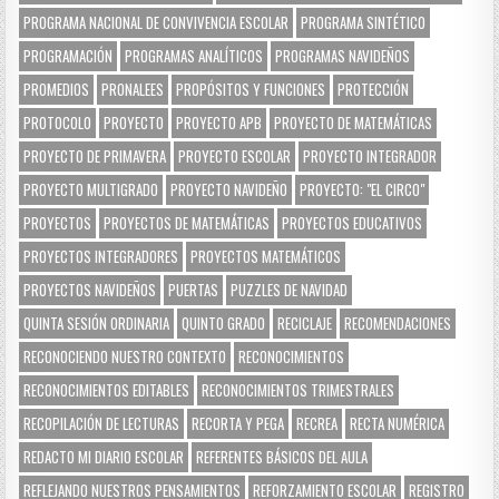
PROGRAMA NACIONAL DE CONVIVENCIA ESCOLAR
PROGRAMA SINTÉTICO
PROGRAMACIÓN
PROGRAMAS ANALÍTICOS
PROGRAMAS NAVIDEÑOS
PROMEDIOS
PRONALEES
PROPÓSITOS Y FUNCIONES
PROTECCIÓN
PROTOCOLO
PROYECTO
PROYECTO APB
PROYECTO DE MATEMÁTICAS
PROYECTO DE PRIMAVERA
PROYECTO ESCOLAR
PROYECTO INTEGRADOR
PROYECTO MULTIGRADO
PROYECTO NAVIDEÑO
PROYECTO: "EL CIRCO"
PROYECTOS
PROYECTOS DE MATEMÁTICAS
PROYECTOS EDUCATIVOS
PROYECTOS INTEGRADORES
PROYECTOS MATEMÁTICOS
PROYECTOS NAVIDEÑOS
PUERTAS
PUZZLES DE NAVIDAD
QUINTA SESIÓN ORDINARIA
QUINTO GRADO
RECICLAJE
RECOMENDACIONES
RECONOCIENDO NUESTRO CONTEXTO
RECONOCIMIENTOS
RECONOCIMIENTOS EDITABLES
RECONOCIMIENTOS TRIMESTRALES
RECOPILACIÓN DE LECTURAS
RECORTA Y PEGA
RECREA
RECTA NUMÉRICA
REDACTO MI DIARIO ESCOLAR
REFERENTES BÁSICOS DEL AULA
REFLEJANDO NUESTROS PENSAMIENTOS
REFORZAMIENTO ESCOLAR
REGISTRO