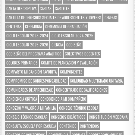
CARTA DESCRIPTIVA
CARTAS
CARTELES
CARTILLA DE DERECHOS SEXUALES DE ADOLESCENTES Y JÓVENES
CENEFAS
CENTENAS
CEREMONIA
CEREMONIA DE GRADUACIÓN
CICLO ESCOLAR 2023-2024
CICLO ESCOLAR 2024-2025
CICLO ESCOLAR 2025-2026
CIENCIA
CODISEÑO
CODISEÑO DEL PROGRAMA ANALÍTICO
COLECTIVOS DOCENTES
COLORES PRIMARIOS
COMITÉ DE PLANEACIÓN Y EVALUACIÓN
COMPARTO MI CANCIÓN FAVORITA
COMPONENTES
COMPROMISO DE CORRESPONSABILIDAD
COMUNIDAD MULTIGRADO UNITARIA
COMUNIDADES DE APRENDIZAJE
CONCENTRADO DE CALIFICACIONES
CONCIENCIA CRÍTICA
CONOCIENDO A MI COMPAÑERO
CONOZCO Y VALORO A MI FAMILIA
CONSEJO TÉCNICO ESCOLA
CONSEJO TÉCNICO ESCOLAR
CONSEJOS DIDÁCTICOS
CONSTITUCIÓN MEXICANA
CONSULTA ESCUELA POR ESCUELA
CONTENIDO
CONTENIDOS