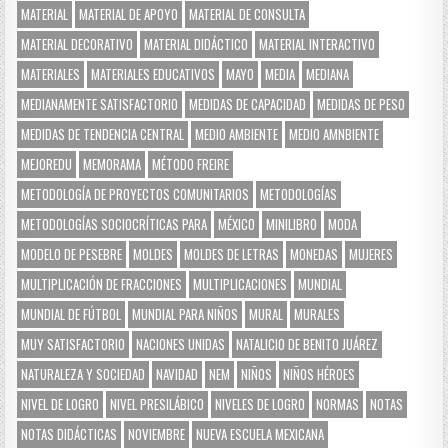
MATERIAL
MATERIAL DE APOYO
MATERIAL DE CONSULTA
MATERIAL DECORATIVO
MATERIAL DIDÁCTICO
MATERIAL INTERACTIVO
MATERIALES
MATERIALES EDUCATIVOS
MAYO
MEDIA
MEDIANA
MEDIANAMENTE SATISFACTORIO
MEDIDAS DE CAPACIDAD
MEDIDAS DE PESO
MEDIDAS DE TENDENCIA CENTRAL
MEDIO AMBIENTE
MEDIO AMNBIENTE
MEJOREDU
MEMORAMA
MÉTODO FREIRE
METODOLOGÍA DE PROYECTOS COMUNITARIOS
METODOLOGÍAS
METODOLOGÍAS SOCIOCRÍTICAS PARA
MÉXICO
MINILIBRO
MODA
MODELO DE PESEBRE
MOLDES
MOLDES DE LETRAS
MONEDAS
MUJERES
MULTIPLICACIÓN DE FRACCIONES
MULTIPLICACIONES
MUNDIAL
MUNDIAL DE FÚTBOL
MUNDIAL PARA NIÑOS
MURAL
MURALES
MUY SATISFACTORIO
NACIONES UNIDAS
NATALICIO DE BENITO JUÁREZ
NATURALEZA Y SOCIEDAD
NAVIDAD
NEM
NIÑOS
NIÑOS HÉROES
NIVEL DE LOGRO
NIVEL PRESILÁBICO
NIVELES DE LOGRO
NORMAS
NOTAS
NOTAS DIDÁCTICAS
NOVIEMBRE
NUEVA ESCUELA MEXICANA