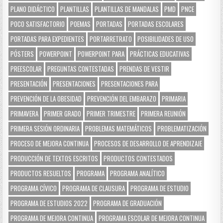
PLANO DIDÁCTICO
PLANTILLAS
PLANTILLAS DE MANDALAS
PMD
PNCE
POCO SATISFACTORIO
POEMAS
PORTADAS
PORTADAS ESCOLARES
PORTADAS PARA EXPEDIENTES
PORTARRETRATO
POSIBILIDADES DE USO
PÓSTERS
POWERPOINT
POWERPOINT PARA
PRÁCTICAS EDUCATIVAS
PREESCOLAR
PREGUNTAS CONTESTADAS
PRENDAS DE VESTIR
PRESENTACIÓN
PRESENTACIONES
PRESENTACIONES PARA
PREVENCIÓN DE LA OBESIDAD
PREVENCIÓN DEL EMBARAZO
PRIMARIA
PRIMAVERA
PRIMER GRADO
PRIMER TRIMESTRE
PRIMERA REUNIÓN
PRIMERA SESIÓN ORDINARIA
PROBLEMAS MATEMÁTICOS
PROBLEMATIZACIÓN
PROCESO DE MEJORA CONTINUA
PROCESOS DE DESARROLLO DE APRENDIZAJE
PRODUCCIÓN DE TEXTOS ESCRITOS
PRODUCTOS CONTESTADOS
PRODUCTOS RESUELTOS
PROGRAMA
PROGRAMA ANALÍTICO
PROGRAMA CÍVICO
PROGRAMA DE CLAUSURA
PROGRAMA DE ESTUDIO
PROGRAMA DE ESTUDIOS 2022
PROGRAMA DE GRADUACIÓN
PROGRAMA DE MEJORA CONTINUA
PROGRAMA ESCOLAR DE MEJORA CONTINUA