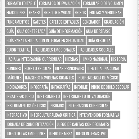
FORMATO EDITABLE
FORMATOS DE EVALUACIÓN
FORMULARIO DE VOLUMEN
FRACCIONES
FRASES
FRISO DE NAVIDAD
FRISOS
FRUTAS Y VERDURAS
FUNDAMENTOS
GAFETES
GAFETES EDITABLES
GENERADOR
GRADUACIÓN
GUÍA
GUÍA CONTESTADA
GUÍA DE INFORMACIÓN
GUÍA DE REPASO
GUÍA PARA LA EDUCACIÓN INTEGRAL EN SEXUALIDAD
GUÍA RESUELTA
GUION TEATRAL
HABILIDADES EMOCIONALES
HABILIDADES SOCIALES
HACIA LA INTEGRACIÓN CURRICULAR
HIERBAS
HIMNO NACIONAL
HISTORIA
HONORES
HUERTO ESCOLAR
IDEAS PRINCIPALES
IDENTIDAD NACIONAL
IMÁGENES
IMÁGENES NAVIDEÑAS GIGANTES
INDEPENDENCIA DE MÉXICO
INDICADORES
INFOGRAFÍA
INFOGRAFÍAS
INFORME
INICIO DE CICLO ESCOLAR
INSATISFACTORIO
INSTRUMENTO
INSTRUMENTO DE VALORACIÓN
INSTRUMENTOS ÓPTICOS
INSUMOS
INTEGRACIÓN CURRICULAR
INTERACTIVO
INTERCULTURALIDAD CRÍTICA
INTERVENCIÓN FORMATIVA
JORNADA DE CONCIENTIZACIÓN
JUEGO DE CARTAS CON DECIMALES
JUEGO DE LAS EMOCIONES
JUEGO DE MESA
JUEGO INTERACTIVO