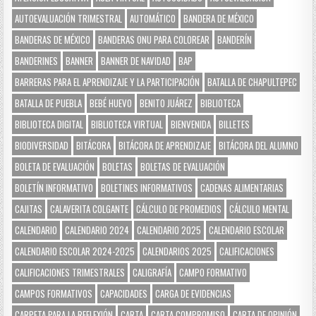
AUTOEVALUACIÓN TRIMESTRAL
AUTOMÁTICO
BANDERA DE MÉXICO
BANDERAS DE MÉXICO
BANDERAS ONU PARA COLOREAR
BANDERÍN
BANDERINES
BANNER
BANNER DE NAVIDAD
BAP
BARRERAS PARA EL APRENDIZAJE Y LA PARTICIPACIÓN
BATALLA DE CHAPULTEPEC
BATALLA DE PUEBLA
BEBÉ HUEVO
BENITO JUÁREZ
BIBLIOTECA
BIBLIOTECA DIGITAL
BIBLIOTECA VIRTUAL
BIENVENIDA
BILLETES
BIODIVERSIDAD
BITÁCORA
BITÁCORA DE APRENDIZAJE
BITÁCORA DEL ALUMNO
BOLETA DE EVALUACIÓN
BOLETAS
BOLETAS DE EVALUACIÓN
BOLETÍN INFORMATIVO
BOLETINES INFORMATIVOS
CADENAS ALIMENTARIAS
CAJITAS
CALAVERITA COLGANTE
CÁLCULO DE PROMEDIOS
CÁLCULO MENTAL
CALENDARIO
CALENDARIO 2024
CALENDARIO 2025
CALENDARIO ESCOLAR
CALENDARIO ESCOLAR 2024-2025
CALENDARIOS 2025
CALIFICACIONES
CALIFICACIONES TRIMESTRALES
CALIGRAFÍA
CAMPO FORMATIVO
CAMPOS FORMATIVOS
CAPACIDADES
CARGA DE EVIDENCIAS
CARPETA PARA LA REFLEXIÓN
CARTA
CARTA COMPROMISO
CARTA DE OPINIÓN