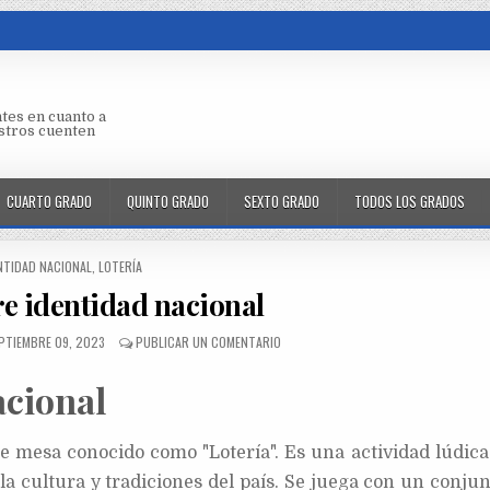
tes en cuanto a
aestros cuenten
CUARTO GRADO
QUINTO GRADO
SEXTO GRADO
TODOS LOS GRADOS
NTIDAD NACIONAL
,
LOTERÍA
re identidad nacional
PTIEMBRE 09, 2023
PUBLICAR UN COMENTARIO
acional
de mesa conocido como "Lotería". Es una actividad lúdic
a cultura y tradiciones del país. Se juega con un conjun