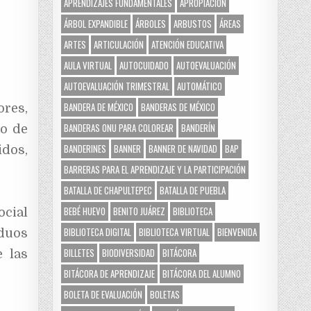
APRENDIZAJES FUNDAMENTALES
APROPIACIÓN
ÁRBOL EXPANDIBLE
ÁRBOLES
ARBUSTOS
ÁREAS
ARTES
ARTICULACIÓN
ATENCIÓN EDUCATIVA
AULA VIRTUAL
AUTOCUIDADO
AUTOEVALUACIÓN
AUTOEVALUACIÓN TRIMESTRAL
AUTOMÁTICO
BANDERA DE MÉXICO
BANDERAS DE MÉXICO
ores,
BANDERAS ONU PARA COLOREAR
BANDERÍN
do de
BANDERINES
BANNER
BANNER DE NAVIDAD
BAP
idos,
BARRERAS PARA EL APRENDIZAJE Y LA PARTICIPACIÓN
BATALLA DE CHAPULTEPEC
BATALLA DE PUEBLA
BEBÉ HUEVO
BENITO JUÁREZ
BIBLIOTECA
ocial
BIBLIOTECA DIGITAL
BIBLIOTECA VIRTUAL
BIENVENIDA
duos
BILLETES
BIODIVERSIDAD
BITÁCORA
e las
BITÁCORA DE APRENDIZAJE
BITÁCORA DEL ALUMNO
BOLETA DE EVALUACIÓN
BOLETAS