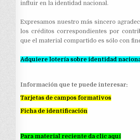
influir en la identidad nacional.
Expresamos nuestro más sincero agradecim
los créditos correspondientes por contri
que el material compartido es sólo con fin
Adquiere lotería sobre identidad naciona
Información que te puede interesar:
Tarjetas de campos formativos
Ficha de identificación
Para material reciente da clic aquí