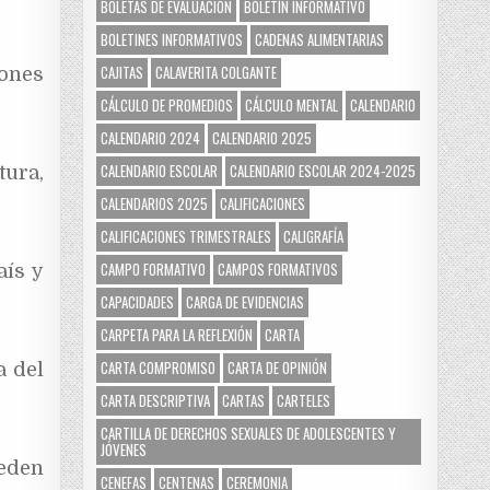
BOLETAS DE EVALUACIÓN
BOLETÍN INFORMATIVO
BOLETINES INFORMATIVOS
CADENAS ALIMENTARIAS
CAJITAS
CALAVERITA COLGANTE
iones
CÁLCULO DE PROMEDIOS
CÁLCULO MENTAL
CALENDARIO
CALENDARIO 2024
CALENDARIO 2025
CALENDARIO ESCOLAR
CALENDARIO ESCOLAR 2024-2025
tura,
CALENDARIOS 2025
CALIFICACIONES
CALIFICACIONES TRIMESTRALES
CALIGRAFÍA
CAMPO FORMATIVO
CAMPOS FORMATIVOS
aís y
CAPACIDADES
CARGA DE EVIDENCIAS
CARPETA PARA LA REFLEXIÓN
CARTA
CARTA COMPROMISO
CARTA DE OPINIÓN
a del
CARTA DESCRIPTIVA
CARTAS
CARTELES
CARTILLA DE DERECHOS SEXUALES DE ADOLESCENTES Y
JÓVENES
ueden
CENEFAS
CENTENAS
CEREMONIA