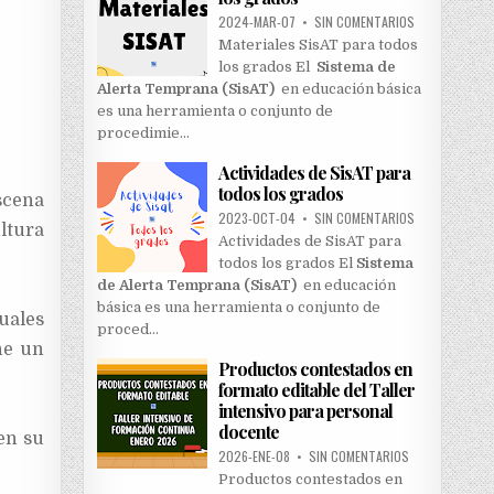
2024-MAR-07
•
SIN COMENTARIOS
Materiales SisAT para todos
los grados El
Sistema de
Alerta Temprana (SisAT)
en educación básica
es una herramienta o conjunto de
procedimie…
Actividades de SisAT para
todos los grados
scena
2023-OCT-04
•
SIN COMENTARIOS
ltura
Actividades de SisAT para
todos los grados El
Sistema
de Alerta Temprana (SisAT)
en educación
básica es una herramienta o conjunto de
uales
proced…
ne un
Productos contestados en
formato editable del Taller
intensivo para personal
docente
en su
2026-ENE-08
•
SIN COMENTARIOS
Productos contestados en