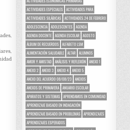
ACTIVIDADES ECONÓMICAS PRIMARIAS
ACTIVIDADES ESPECIALES
ACTIVIDADES PARA
ACTIVIDADES SILÁBICAS
ACTIVIDADES.24 DE FEBRERO
ADOLESCENCIA
ADOLESCENTES
AGENDA
AGENDA DOCENTE
AGENDA ESCOLAR
AGOSTO
ades,
ÁLBUM DE RECUERDOS
ALFABETO LSM
ares,
ALIMENTACIÓN SALUDABLE
ALTAR
ALUMNOS
nidad
AMOR Y AMISTAD
ANÁLISIS Y REFLEXIÓN
ANEXO 1
ANEXO 2
ANEXO 3
ANEXO 4
ANEXO 5
ANEXO DEL ACUERDO 08/08/23
ANEXOS
ANEXOS DE PRIMAVERA
ANUARIO ESCOLAR
APARATOS Y SISTEMAS
APRENDAMOS EN COMUNIDAD
APRENDIZAJE BASADO EN INDAGACIÓN
APRENDIZAJE BASADO EN PROBLEMAS
APRENDIZAJES
APRENDIZAJES ESPERADOS