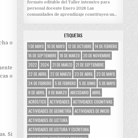
formato editable del Taller intensivo para
personal docente Enero 2026 Las
comunidades de aprendizaje constituyen un…
ETIQUETAS
cha o
1 DE MAYO
10 DE MAYO
12 DE OCTUBRE
14 DE FEBRERO
16 DE SEPTIEMBRE
18 DE MARZO
20 DE NOVIEMBRE
2022
2024
21 DE MARZO
21 DE SEPTIEMBRE
mente
22 DE ABRIL
22 DE MARZO
23 DE ABRIL
23 DE MAYO
cas o
24 DE FEBRERO
5 DE FEBRERO
5 DE JUNIO
5 DE MAYO
8 DE ABRIL
8 DE MARZO
ABECEDARIO
ABRIL
ACRÓSTICO
ACTIVIDADES
ACTIVIDADES COGNITIVAS
ACTIVIDADES DE GEOMETRÍA
ACTIVIDADES DE INICIO
ACTIVIDADES DE LECTURA
ACTIVIDADES DE LECTURA Y ESCRITURA
s. Si