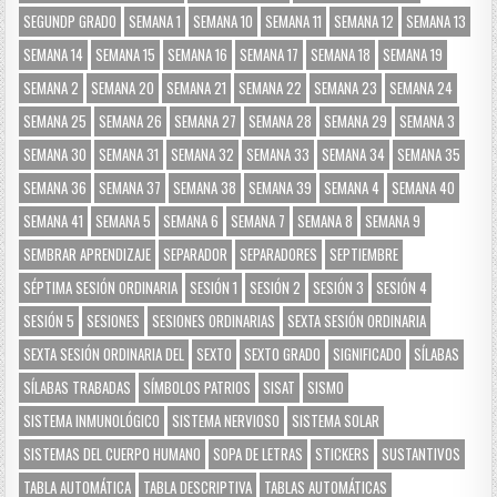
SEGUNDP GRADO
SEMANA 1
SEMANA 10
SEMANA 11
SEMANA 12
SEMANA 13
SEMANA 14
SEMANA 15
SEMANA 16
SEMANA 17
SEMANA 18
SEMANA 19
SEMANA 2
SEMANA 20
SEMANA 21
SEMANA 22
SEMANA 23
SEMANA 24
SEMANA 25
SEMANA 26
SEMANA 27
SEMANA 28
SEMANA 29
SEMANA 3
SEMANA 30
SEMANA 31
SEMANA 32
SEMANA 33
SEMANA 34
SEMANA 35
SEMANA 36
SEMANA 37
SEMANA 38
SEMANA 39
SEMANA 4
SEMANA 40
SEMANA 41
SEMANA 5
SEMANA 6
SEMANA 7
SEMANA 8
SEMANA 9
SEMBRAR APRENDIZAJE
SEPARADOR
SEPARADORES
SEPTIEMBRE
SÉPTIMA SESIÓN ORDINARIA
SESIÓN 1
SESIÓN 2
SESIÓN 3
SESIÓN 4
SESIÓN 5
SESIONES
SESIONES ORDINARIAS
SEXTA SESIÓN ORDINARIA
SEXTA SESIÓN ORDINARIA DEL
SEXTO
SEXTO GRADO
SIGNIFICADO
SÍLABAS
SÍLABAS TRABADAS
SÍMBOLOS PATRIOS
SISAT
SISMO
SISTEMA INMUNOLÓGICO
SISTEMA NERVIOSO
SISTEMA SOLAR
SISTEMAS DEL CUERPO HUMANO
SOPA DE LETRAS
STICKERS
SUSTANTIVOS
TABLA AUTOMÁTICA
TABLA DESCRIPTIVA
TABLAS AUTOMÁTICAS