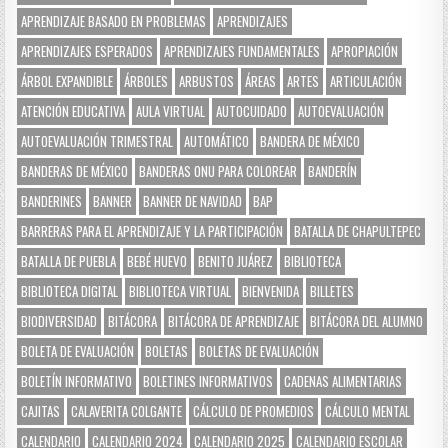
APRENDIZAJE BASADO EN PROBLEMAS
APRENDIZAJES
APRENDIZAJES ESPERADOS
APRENDIZAJES FUNDAMENTALES
APROPIACIÓN
ÁRBOL EXPANDIBLE
ÁRBOLES
ARBUSTOS
ÁREAS
ARTES
ARTICULACIÓN
ATENCIÓN EDUCATIVA
AULA VIRTUAL
AUTOCUIDADO
AUTOEVALUACIÓN
AUTOEVALUACIÓN TRIMESTRAL
AUTOMÁTICO
BANDERA DE MÉXICO
BANDERAS DE MÉXICO
BANDERAS ONU PARA COLOREAR
BANDERÍN
BANDERINES
BANNER
BANNER DE NAVIDAD
BAP
BARRERAS PARA EL APRENDIZAJE Y LA PARTICIPACIÓN
BATALLA DE CHAPULTEPEC
BATALLA DE PUEBLA
BEBÉ HUEVO
BENITO JUÁREZ
BIBLIOTECA
BIBLIOTECA DIGITAL
BIBLIOTECA VIRTUAL
BIENVENIDA
BILLETES
BIODIVERSIDAD
BITÁCORA
BITÁCORA DE APRENDIZAJE
BITÁCORA DEL ALUMNO
BOLETA DE EVALUACIÓN
BOLETAS
BOLETAS DE EVALUACIÓN
BOLETÍN INFORMATIVO
BOLETINES INFORMATIVOS
CADENAS ALIMENTARIAS
CAJITAS
CALAVERITA COLGANTE
CÁLCULO DE PROMEDIOS
CÁLCULO MENTAL
CALENDARIO
CALENDARIO 2024
CALENDARIO 2025
CALENDARIO ESCOLAR