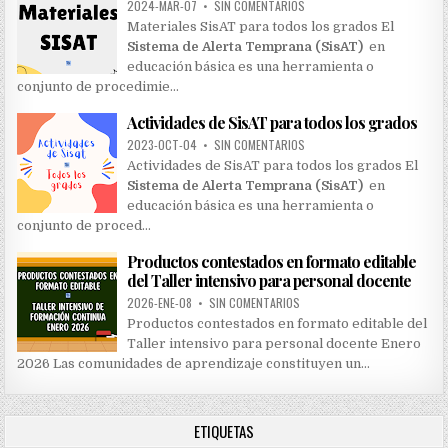
:
2024-MAR-07
•
SIN COMENTARIOS
Materiales SisAT para todos los grados El
Sistema de Alerta Temprana (SisAT)
en
educación básica es una herramienta o
conjunto de procedimie…
Actividades de SisAT para todos los grados
2023-OCT-04
•
SIN COMENTARIOS
Actividades de SisAT para todos los grados El
Sistema de Alerta Temprana (SisAT)
en
educación básica es una herramienta o
conjunto de proced…
Productos contestados en formato editable
del Taller intensivo para personal docente
2026-ENE-08
•
SIN COMENTARIOS
Productos contestados en formato editable del
Taller intensivo para personal docente Enero
2026 Las comunidades de aprendizaje constituyen un…
ETIQUETAS