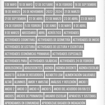
1 DE MAYO
10 DE MAYO
12 DE OCTUBRE
14 DE FEBRERO
16 DE SEPTIEMBRE
18 DE MARZO
20 DE NOVIEMBRE
2022
2024
21 DE MARZO
21 DE SEPTIEMBRE
22 DE ABRIL
22 DE MARZO
23 DE ABRIL
23 DE MAYO
24 DE FEBRERO
5 DE FEBRERO
5 DE JUNIO
5 DE MAYO
8 DE ABRIL
8 DE MARZO
ABECEDARIO
ABRIL
ACRÓSTICO
ACTIVIDADES
ACTIVIDADES COGNITIVAS
ACTIVIDADES DE GEOMETRÍA
ACTIVIDADES DE INICIO
ACTIVIDADES DE LECTURA
ACTIVIDADES DE LECTURA Y ESCRITURA
ACTIVIDADES ECONÓMICAS PRIMARIAS
ACTIVIDADES ESPECIALES
ACTIVIDADES PARA
ACTIVIDADES SILÁBICAS
ACTIVIDADES.24 DE FEBRERO
ADOLESCENCIA
ADOLESCENTES
AGENDA
AGENDA DOCENTE
AGENDA ESCOLAR
AGOSTO
ÁLBUM DE RECUERDOS
ALFABETO LSM
ALIMENTACIÓN SALUDABLE
ALTAR
ALUMNOS
AMOR Y AMISTAD
ANÁLISIS Y REFLEXIÓN
ANEXO 1
ANEXO 2
ANEXO 3
ANEXO 4
ANEXO 5
ANEXO DEL ACUERDO 08/08/23
ANEXOS
ANEXOS DE PRIMAVERA
ANUARIO ESCOLAR
APARATOS Y SISTEMAS
APRENDAMOS EN COMUNIDAD
APRENDIZAJE BASADO EN INDAGACIÓN