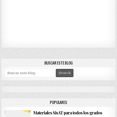
BUSCAR ESTE BLOG
S
e
a
r
c
h
POPULARES
f
o
Materiales SisAT para todos los grados
r