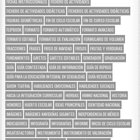
FICHAS INSTRUCCIONALES
FICHERO DE ACTIVIDADES
FICHERO DE ACTIVIDADES DIDÁCTICAS
FICHEROS DE ACTIVIDADES DIDÁCTICAS
FIGURAS GEOMÉTRICAS
FIN DE CICLO ESCOLAR
FIN DE CURSO ESCOLAR
FLIPBOOK
FORMATO
FORMATO AUTOMÁTICO
FORMATO AVANZADO
FORMATO EDITABLE
FORMATOS DE EVALUACIÓN
FORMULARIO DE VOLUMEN
FRACCIONES
FRASES
FRISO DE NAVIDAD
FRISOS
FRUTAS Y VERDURAS
FUNDAMENTOS
GAFETES
GAFETES EDITABLES
GENERADOR
GRADUACIÓN
GUÍA
GUÍA CONTESTADA
GUÍA DE INFORMACIÓN
GUÍA DE REPASO
GUÍA PARA LA EDUCACIÓN INTEGRAL EN SEXUALIDAD
GUÍA RESUELTA
GUION TEATRAL
HABILIDADES EMOCIONALES
HABILIDADES SOCIALES
HACIA LA INTEGRACIÓN CURRICULAR
HIERBAS
HIMNO NACIONAL
HISTORIA
HONORES
HUERTO ESCOLAR
IDEAS PRINCIPALES
IDENTIDAD NACIONAL
IMÁGENES
IMÁGENES NAVIDEÑAS GIGANTES
INDEPENDENCIA DE MÉXICO
INDICADORES
INFOGRAFÍA
INFOGRAFÍAS
INFORME
INICIO DE CICLO ESCOLAR
INSATISFACTORIO
INSTRUMENTO
INSTRUMENTO DE VALORACIÓN