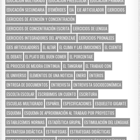
EDUCACIÓN MULTIGRADO
EDUCACIÓN PREESCOLAR
EDUCACIÓN PRIMARIA
EDUCACIÓN SECUNDARIA
EFEMÉRIDES
EIA
EJE ARTICULADOR
EJERCICIOS
EJERCICIOS DE ATENCIÓN Y CONCENTRACIÓN
EJERCICIOS DE CONCENTRACIÓN ESCRITA
EJERCICIOS DE LENGUA
EJERCICIOS INTEGRADORES DEL APRENDIZAJE
EJERCICIOS PRONALEES
EJES ARTICULADORES
EL ALTAR
EL CLIMA Y LAS EMOCIONES
EL CUENTO
EL DEBATE
EL PLATO DEL BUEN COMER
EL PORCENTAJE
EL PROCESO DE MEJORA CONTINUA
EL TANGRAM
EL TRABAJO CON
EL UNIVERSO
ELEMENTOS DE UNA NOTICIA
ENERO
ENTEROS
ENTREGA DE DOCUMENTOS
ENTREVISTA
ENTREVISTA SOCIOECONÓMICA
ESCOLTA ESCOLAR
ESCRIBIMOS UN CUENTO
ESCRITURA
ESCUELAS MULTIGRADO
ESPAÑOL
ESPECIFICACIONES
ESQUELETO GIGANTE
ESQUEMA
ESQUEMA DE APROXIMACIÓN AL TRABAJO POR PROYECTOS
ESTABLECEMOS NORMAS
ESTADÍSTICA GRUPAL
ESTIMULACIÓN DEL LENGUAJE
ESTRATEGIA DIDÁCTICA
ESTRATEGIAS
ESTRATEGIAS DIDÁCTICAS