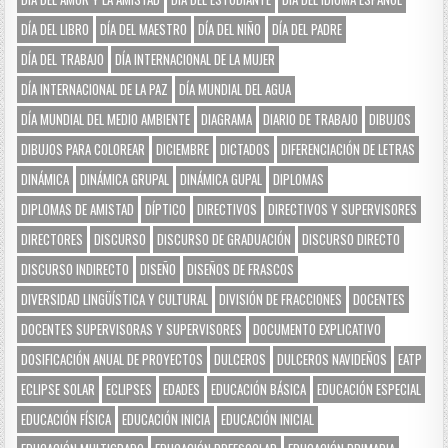
DÍA DEL LIBRO
DÍA DEL MAESTRO
DÍA DEL NIÑO
DÍA DEL PADRE
DÍA DEL TRABAJO
DÍA INTERNACIONAL DE LA MUJER
DÍA INTERNACIONAL DE LA PAZ
DÍA MUNDIAL DEL AGUA
DÍA MUNDIAL DEL MEDIO AMBIENTE
DIAGRAMA
DIARIO DE TRABAJO
DIBUJOS
DIBUJOS PARA COLOREAR
DICIEMBRE
DICTADOS
DIFERENCIACIÓN DE LETRAS
DINÁMICA
DINÁMICA GRUPAL
DINÁMICA GUPAL
DIPLOMAS
DIPLOMAS DE AMISTAD
DÍPTICO
DIRECTIVOS
DIRECTIVOS Y SUPERVISORES
DIRECTORES
DISCURSO
DISCURSO DE GRADUACIÓN
DISCURSO DIRECTO
DISCURSO INDIRECTO
DISEÑO
DISEÑOS DE FRASCOS
DIVERSIDAD LINGÜÍSTICA Y CULTURAL
DIVISIÓN DE FRACCIONES
DOCENTES
DOCENTES SUPERVISORAS Y SUPERVISORES
DOCUMENTO EXPLICATIVO
DOSIFICACIÓN ANUAL DE PROYECTOS
DULCEROS
DULCEROS NAVIDEÑOS
EATP
ECLIPSE SOLAR
ECLIPSES
EDADES
EDUCACIÓN BÁSICA
EDUCACIÓN ESPECIAL
EDUCACIÓN FÍSICA
EDUCACIÓN INICIA
EDUCACIÓN INICIAL