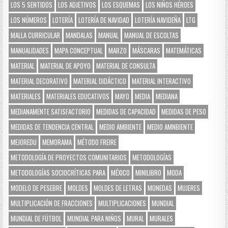
LOS 5 SENTIDOS
LOS ADJETIVOS
LOS ESQUEMAS
LOS NIÑOS HÉROES
LOS NÚMEROS
LOTERÍA
LOTERÍA DE NAVIDAD
LOTERÍA NAVIDEÑA
LTG
MALLA CURRICULAR
MANDALAS
MANUAL
MANUAL DE ESCOLTAS
MANUALIDADES
MAPA CONCEPTUAL
MARZO
MÁSCARAS
MATEMÁTICAS
MATERIAL
MATERIAL DE APOYO
MATERIAL DE CONSULTA
MATERIAL DECORATIVO
MATERIAL DIDÁCTICO
MATERIAL INTERACTIVO
MATERIALES
MATERIALES EDUCATIVOS
MAYO
MEDIA
MEDIANA
MEDIANAMENTE SATISFACTORIO
MEDIDAS DE CAPACIDAD
MEDIDAS DE PESO
MEDIDAS DE TENDENCIA CENTRAL
MEDIO AMBIENTE
MEDIO AMNBIENTE
MEJOREDU
MEMORAMA
MÉTODO FREIRE
METODOLOGÍA DE PROYECTOS COMUNITARIOS
METODOLOGÍAS
METODOLOGÍAS SOCIOCRÍTICAS PARA
MÉXICO
MINILIBRO
MODA
MODELO DE PESEBRE
MOLDES
MOLDES DE LETRAS
MONEDAS
MUJERES
MULTIPLICACIÓN DE FRACCIONES
MULTIPLICACIONES
MUNDIAL
MUNDIAL DE FÚTBOL
MUNDIAL PARA NIÑOS
MURAL
MURALES