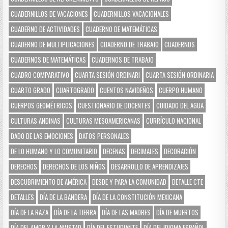
CUADERNILLOS DE VACACIONES
CUADERNILLOS VACACIONALES
CUADERNO DE ACTIVIDADES
CUADERNO DE MATEMÁTICAS
CUADERNO DE MULTIPLICACIONES
CUADERNO DE TRABAJO
CUADERNOS
CUADERNOS DE MATEMÁTICAS
CUADERNOS DE TRABAJO
CUADRO COMPARATIVO
CUARTA SESIÓN ORDINARI
CUARTA SESIÓN ORDINARIA
CUARTO GRADO
CUARTOGRADO
CUENTOS NAVIDEÑOS
CUERPO HUMANO
CUERPOS GEOMÉTRICOS
CUESTIONARIO DE DOCENTES
CUIDADO DEL AGUA
CULTURAS ANDINAS
CULTURAS MESOAMERICANAS
CURRÍCULO NACIONAL
DADO DE LAS EMOCIONES
DATOS PERSONALES
DE LO HUMANO Y LO COMUNITARIO
DECENAS
DECIMALES
DECORACIÓN
DERECHOS
DERECHOS DE LOS NIÑOS
DESARROLLO DE APRENDIZAJES
DESCUBRIMIENTO DE AMÉRICA
DESDE Y PARA LA COMUNIDAD
DETALLE CTE
DETALLES
DÍA DE LA BANDERA
DÍA DE LA CONSTITUCIÓN MEXICANA
DÍA DE LA RAZA
DÍA DE LA TIERRA
DÍA DE LAS MADRES
DÍA DE MUERTOS
DÍA DEL AMOR Y LA AMISTAD
DÍA DEL ESTUDIANTE
DÍA DEL IDIOMA ESPAÑOL