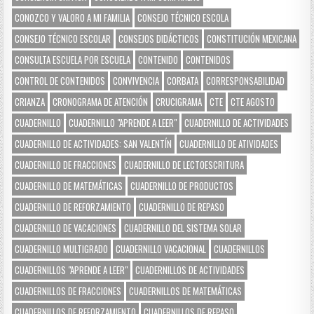
CONOZCO Y VALORO A MI FAMILIA
CONSEJO TÉCNICO ESCOLA
CONSEJO TÉCNICO ESCOLAR
CONSEJOS DIDÁCTICOS
CONSTITUCIÓN MEXICANA
CONSULTA ESCUELA POR ESCUELA
CONTENIDO
CONTENIDOS
CONTROL DE CONTENIDOS
CONVIVENCIA
CORBATA
CORRESPONSABILIDAD
CRIANZA
CRONOGRAMA DE ATENCIÓN
CRUCIGRAMA
CTE
CTE AGOSTO
CUADERNILLO
CUADERNILLO "APRENDE A LEER"
CUADERNILLO DE ACTIVIDADES
CUADERNILLO DE ACTIVIDADES: SAN VALENTÍN
CUADERNILLO DE ATIVIDADES
CUADERNILLO DE FRACCIONES
CUADERNILLO DE LECTOESCRITURA
CUADERNILLO DE MATEMÁTICAS
CUADERNILLO DE PRODUCTOS
CUADERNILLO DE REFORZAMIENTO
CUADERNILLO DE REPASO
CUADERNILLO DE VACACIONES
CUADERNILLO DEL SISTEMA SOLAR
CUADERNILLO MULTIGRADO
CUADERNILLO VACACIONAL
CUADERNILLOS
CUADERNILLOS "APRENDE A LEER"
CUADERNILLOS DE ACTIVIDADES
CUADERNILLOS DE FRACCIONES
CUADERNILLOS DE MATEMÁTICAS
CUADERNILLOS DE REFORZAMIENTO
CUADERNILLOS DE REPASO