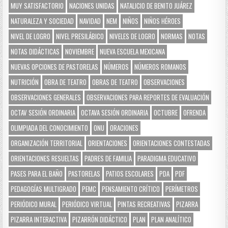
MUY SATISFACTORIO
NACIONES UNIDAS
NATALICIO DE BENITO JUÁREZ
NATURALEZA Y SOCIEDAD
NAVIDAD
NEM
NIÑOS
NIÑOS HÉROES
NIVEL DE LOGRO
NIVEL PRESILÁBICO
NIVELES DE LOGRO
NORMAS
NOTAS
NOTAS DIDÁCTICAS
NOVIEMBRE
NUEVA ESCUELA MEXICANA
NUEVAS OPCIONES DE PASTORELAS
NÚMEROS
NÚMEROS ROMANOS
NUTRICIÓN
OBRA DE TEATRO
OBRAS DE TEATRO
OBSERVACIONES
OBSERVACIONES GENERALES
OBSERVACIONES PARA REPORTES DE EVALUACIÓN
OCTAV SESIÓN ORDINARIA
OCTAVA SESIÓN ORDINARIA
OCTUBRE
OFRENDA
OLIMPIADA DEL CONOCIMIENTO
ONU
ORACIONES
ORGANIZACIÓN TERRITORIAL
ORIENTACIONES
ORIENTACIONES CONTESTADAS
ORIENTACIONES RESUELTAS
PADRES DE FAMILIA
PARADIGMA EDUCATIVO
PASES PARA EL BAÑO
PASTORELAS
PATIOS ESCOLARES
PDA
PDF
PEDAGOGÍAS MULTIGRADO
PEMC
PENSAMIENTO CRÍTICO
PERÍMETROS
PERIÓDICO MURAL
PERIÓDICO VIRTUAL
PINTAS RECREATIVAS
PIZARRA
PIZARRA INTERACTIVA
PIZARRÓN DIDÁCTICO
PLAN
PLAN ANALÍTICO