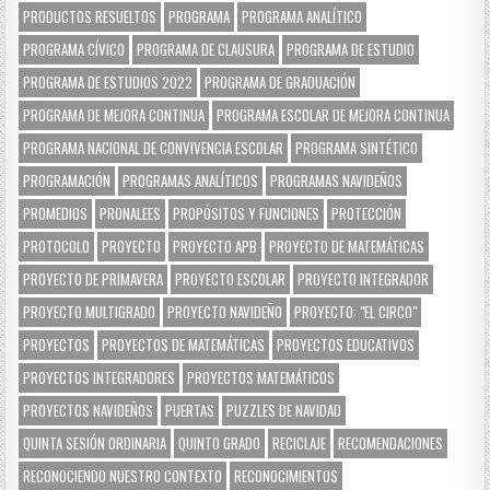
PRODUCTOS RESUELTOS
PROGRAMA
PROGRAMA ANALÍTICO
PROGRAMA CÍVICO
PROGRAMA DE CLAUSURA
PROGRAMA DE ESTUDIO
PROGRAMA DE ESTUDIOS 2022
PROGRAMA DE GRADUACIÓN
PROGRAMA DE MEJORA CONTINUA
PROGRAMA ESCOLAR DE MEJORA CONTINUA
PROGRAMA NACIONAL DE CONVIVENCIA ESCOLAR
PROGRAMA SINTÉTICO
PROGRAMACIÓN
PROGRAMAS ANALÍTICOS
PROGRAMAS NAVIDEÑOS
PROMEDIOS
PRONALEES
PROPÓSITOS Y FUNCIONES
PROTECCIÓN
PROTOCOLO
PROYECTO
PROYECTO APB
PROYECTO DE MATEMÁTICAS
PROYECTO DE PRIMAVERA
PROYECTO ESCOLAR
PROYECTO INTEGRADOR
PROYECTO MULTIGRADO
PROYECTO NAVIDEÑO
PROYECTO: "EL CIRCO"
PROYECTOS
PROYECTOS DE MATEMÁTICAS
PROYECTOS EDUCATIVOS
PROYECTOS INTEGRADORES
PROYECTOS MATEMÁTICOS
PROYECTOS NAVIDEÑOS
PUERTAS
PUZZLES DE NAVIDAD
QUINTA SESIÓN ORDINARIA
QUINTO GRADO
RECICLAJE
RECOMENDACIONES
RECONOCIENDO NUESTRO CONTEXTO
RECONOCIMIENTOS