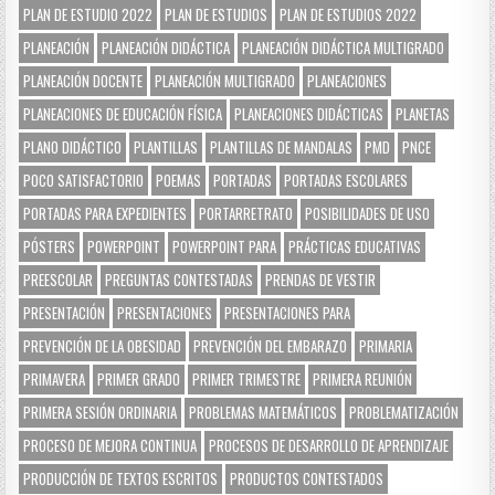
PLAN DE ESTUDIO 2022
PLAN DE ESTUDIOS
PLAN DE ESTUDIOS 2022
PLANEACIÓN
PLANEACIÓN DIDÁCTICA
PLANEACIÓN DIDÁCTICA MULTIGRADO
PLANEACIÓN DOCENTE
PLANEACIÓN MULTIGRADO
PLANEACIONES
PLANEACIONES DE EDUCACIÓN FÍSICA
PLANEACIONES DIDÁCTICAS
PLANETAS
PLANO DIDÁCTICO
PLANTILLAS
PLANTILLAS DE MANDALAS
PMD
PNCE
POCO SATISFACTORIO
POEMAS
PORTADAS
PORTADAS ESCOLARES
PORTADAS PARA EXPEDIENTES
PORTARRETRATO
POSIBILIDADES DE USO
PÓSTERS
POWERPOINT
POWERPOINT PARA
PRÁCTICAS EDUCATIVAS
PREESCOLAR
PREGUNTAS CONTESTADAS
PRENDAS DE VESTIR
PRESENTACIÓN
PRESENTACIONES
PRESENTACIONES PARA
PREVENCIÓN DE LA OBESIDAD
PREVENCIÓN DEL EMBARAZO
PRIMARIA
PRIMAVERA
PRIMER GRADO
PRIMER TRIMESTRE
PRIMERA REUNIÓN
PRIMERA SESIÓN ORDINARIA
PROBLEMAS MATEMÁTICOS
PROBLEMATIZACIÓN
PROCESO DE MEJORA CONTINUA
PROCESOS DE DESARROLLO DE APRENDIZAJE
PRODUCCIÓN DE TEXTOS ESCRITOS
PRODUCTOS CONTESTADOS