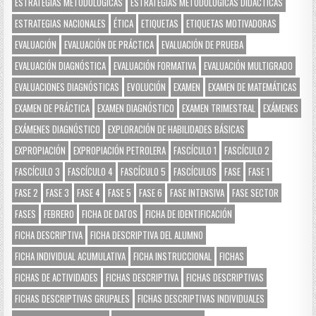
ESTRATEGIAS METODOLÓGICAS
ESTRATEGIAS METODOLÓGICAS DIDÁCTICAS
ESTRATEGIAS NACIONALES
ÉTICA
ETIQUETAS
ETIQUETAS MOTIVADORAS
EVALUACIÓN
EVALUACIÓN DE PRÁCTICA
EVALUACIÓN DE PRUEBA
EVALUACIÓN DIAGNÓSTICA
EVALUACIÓN FORMATIVA
EVALUACIÓN MULTIGRADO
EVALUACIONES DIAGNÓSTICAS
EVOLUCIÓN
EXAMEN
EXAMEN DE MATEMÁTICAS
EXAMEN DE PRÁCTICA
EXAMEN DIAGNÓSTICO
EXAMEN TRIMESTRAL
EXÁMENES
EXÁMENES DIAGNÓSTICO
EXPLORACIÓN DE HABILIDADES BÁSICAS
EXPROPIACIÓN
EXPROPIACIÓN PETROLERA
FASCÍCULO 1
FASCÍCULO 2
FASCÍCULO 3
FASCÍCULO 4
FASCÍCULO 5
FASCÍCULOS
FASE
FASE 1
FASE 2
FASE 3
FASE 4
FASE 5
FASE 6
FASE INTENSIVA
FASE SECTOR
FASES
FEBRERO
FICHA DE DATOS
FICHA DE IDENTIFICACIÓN
FICHA DESCRIPTIVA
FICHA DESCRIPTIVA DEL ALUMNO
FICHA INDIVIDUAL ACUMULATIVA
FICHA INSTRUCCIONAL
FICHAS
FICHAS DE ACTIVIDADES
FICHAS DESCRIPTIVA
FICHAS DESCRIPTIVAS
FICHAS DESCRIPTIVAS GRUPALES
FICHAS DESCRIPTIVAS INDIVIDUALES