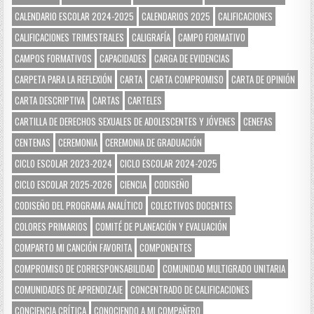
CALENDARIO ESCOLAR 2024-2025
CALENDARIOS 2025
CALIFICACIONES
CALIFICACIONES TRIMESTRALES
CALIGRAFÍA
CAMPO FORMATIVO
CAMPOS FORMATIVOS
CAPACIDADES
CARGA DE EVIDENCIAS
CARPETA PARA LA REFLEXIÓN
CARTA
CARTA COMPROMISO
CARTA DE OPINIÓN
CARTA DESCRIPTIVA
CARTAS
CARTELES
CARTILLA DE DERECHOS SEXUALES DE ADOLESCENTES Y JÓVENES
CENEFAS
CENTENAS
CEREMONIA
CEREMONIA DE GRADUACIÓN
CICLO ESCOLAR 2023-2024
CICLO ESCOLAR 2024-2025
CICLO ESCOLAR 2025-2026
CIENCIA
CODISEÑO
CODISEÑO DEL PROGRAMA ANALÍTICO
COLECTIVOS DOCENTES
COLORES PRIMARIOS
COMITÉ DE PLANEACIÓN Y EVALUACIÓN
COMPARTO MI CANCIÓN FAVORITA
COMPONENTES
COMPROMISO DE CORRESPONSABILIDAD
COMUNIDAD MULTIGRADO UNITARIA
COMUNIDADES DE APRENDIZAJE
CONCENTRADO DE CALIFICACIONES
CONCIENCIA CRÍTICA
CONOCIENDO A MI COMPAÑERO