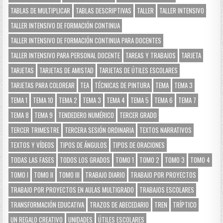
TABLAS DE MULTIPLICAR
TABLAS DESCRIPTIVAS
TALLER
TALLER INTENSIVO
TALLER INTENSIVO DE FORMACIÓN CONTINUA
TALLER INTENSIVO DE FORMACIÓN CONTINUA PARA DOCENTES
TALLER INTENSIVO PARA PERSONAL DOCENTE
TAREAS Y TRABAJOS
TARJETA
TARJETAS
TARJETAS DE AMISTAD
TARJETAS DE ÚTILES ESCOLARES
TARJETAS PARA COLOREAR
TEA
TÉCNICAS DE PINTURA
TEMA
TEMA 3
TEMA 1
TEMA 10
TEMA 2
TEMA 3
TEMA 4
TEMA 5
TEMA 6
TEMA 7
TEMA 8
TEMA 9
TENDEDERO NUMÉRICO
TERCER GRADO
TERCER TRIMESTRE
TERCERA SESIÓN ORDINARIA
TEXTOS NARRATIVOS
TEXTOS Y VÍDEOS
TIPOS DE ÁNGULOS
TIPOS DE ORACIONES
TODAS LAS FASES
TODOS LOS GRADOS
TOMO 1
TOMO 2
TOMO 3
TOMO 4
TOMO I
TOMO II
TOMO III
TRABAJO DIARIO
TRABAJO POR PROYECTOS
TRABAJO POR PROYECTOS EN AULAS MULTIGRADO
TRABAJOS ESCOLARES
TRANSFORMACIÓN EDUCATIVA
TRAZOS DE ABECEDARIO
TREN
TRÍPTICO
UN REGALO CREATIVO
UNIDADES
ÚTILES ESCOLARES