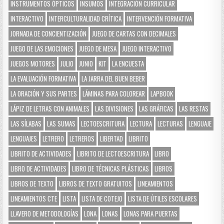
INSTRUMENTOS ÓPTICOS
INSUMOS
INTEGRACIÓN CURRICULAR
INTERACTIVO
INTERCULTURALIDAD CRÍTICA
INTERVENCIÓN FORMATIVA
JORNADA DE CONCIENTIZACIÓN
JUEGO DE CARTAS CON DECIMALES
JUEGO DE LAS EMOCIONES
JUEGO DE MESA
JUEGO INTERACTIVO
JUEGOS MOTORES
JULIO
JUNIO
KIT
LA ENCUESTA
LA EVALUACIÓN FORMATIVA
LA JARRA DEL BUEN BEBER
LA ORACIÓN Y SUS PARTES
LÁMINAS PARA COLOREAR
LAPBOOK
LÁPIZ DE LETRAS CON ANIMALES
LAS DIVISIONES
LAS GRÁFICAS
LAS RESTAS
LAS SÍLABAS
LAS SUMAS
LECTOESCRITURA
LECTURA
LECTURAS
LENGUAJE
LENGUAJES
LETRERO
LETREROS
LIBERTAD
LIBRITO
LIBRITO DE ACTIVIDADES
LIBRITO DE LECTOESCRITURA
LIBRO
LIBRO DE ACTIVIDADES
LIBRO DE TÉCNICAS PLÁSTICAS
LIBROS
LIBROS DE TEXTO
LIBROS DE TEXTO GRATUITOS
LINEAMIENTOS
LINEAMIENTOS CTE
LISTA
LISTA DE COTEJO
LISTA DE ÚTILES ESCOLARES
LLAVERO DE METODOLOGÍAS
LONA
LONAS
LONAS PARA PUERTAS