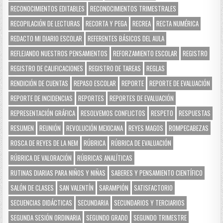
RECONOCIMIENTOS EDITABLES
RECONOCIMIENTOS TRIMESTRALES
RECOPILACIÓN DE LECTURAS
RECORTA Y PEGA
RECREA
RECTA NUMÉRICA
REDACTO MI DIARIO ESCOLAR
REFERENTES BÁSICOS DEL AULA
REFLEJANDO NUESTROS PENSAMIENTOS
REFORZAMIENTO ESCOLAR
REGISTRO
REGISTRO DE CALIFICACIONES
REGISTRO DE TAREAS
REGLAS
RENDICIÓN DE CUENTAS
REPASO ESCOLAR
REPORTE
REPORTE DE EVALUACIÓN
REPORTE DE INCIDENCIAS
REPORTES
REPORTES DE EVALUACIÓN
REPRESENTACIÓN GRÁFICA
RESOLVEMOS CONFLICTOS
RESPETO
RESPUESTAS
RESUMEN
REUNIÓN
REVOLUCIÓN MEXICANA
REYES MAGOS
ROMPECABEZAS
ROSCA DE REYES DE LA NEM
RÚBRICA
RÚBRICA DE EVALUACIÓN
RÚBRICA DE VALORACIÓN
RÚBRICAS ANALÍTICAS
RUTINAS DIARIAS PARA NIÑOS Y NIÑAS
SABERES Y PENSAMIENTO CIENTÍFICO
SALÓN DE CLASES
SAN VALENTÍN
SARAMPIÓN
SATISFACTORIO
SECUENCIAS DIDÁCTICAS
SECUNDARIA
SECUNDARIOS Y TERCIARIOS
SEGUNDA SESIÓN ORDINARIA
SEGUNDO GRADO
SEGUNDO TRIMESTRE