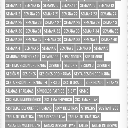
SEMANA 14
SEMANA 15
SEMANA 16
SEMANA 17
SEMANA 18
SEMANA 19
SEMANA 2
SEMANA 20
SEMANA 21
SEMANA 22
SEMANA 23
SEMANA 24
SEMANA 25
SEMANA 26
SEMANA 27
SEMANA 28
SEMANA 29
SEMANA 3
SEMANA 30
SEMANA 31
SEMANA 32
SEMANA 33
SEMANA 34
SEMANA 35
SEMANA 36
SEMANA 37
SEMANA 38
SEMANA 39
SEMANA 4
SEMANA 40
SEMANA 41
SEMANA 5
SEMANA 6
SEMANA 7
SEMANA 8
SEMANA 9
SEMBRAR APRENDIZAJE
SEPARADOR
SEPARADORES
SEPTIEMBRE
SÉPTIMA SESIÓN ORDINARIA
SESIÓN 1
SESIÓN 2
SESIÓN 3
SESIÓN 4
SESIÓN 5
SESIONES
SESIONES ORDINARIAS
SEXTA SESIÓN ORDINARIA
SEXTA SESIÓN ORDINARIA DEL
SEXTO
SEXTO GRADO
SIGNIFICADO
SÍLABAS
SÍLABAS TRABADAS
SÍMBOLOS PATRIOS
SISAT
SISMO
SISTEMA INMUNOLÓGICO
SISTEMA NERVIOSO
SISTEMA SOLAR
SISTEMAS DEL CUERPO HUMANO
SOPA DE LETRAS
STICKERS
SUSTANTIVOS
TABLA AUTOMÁTICA
TABLA DESCRIPTIVA
TABLAS AUTOMÁTICAS
TABLAS DE MULTIPLICAR
TABLAS DESCRIPTIVAS
TALLER
TALLER INTENSIVO