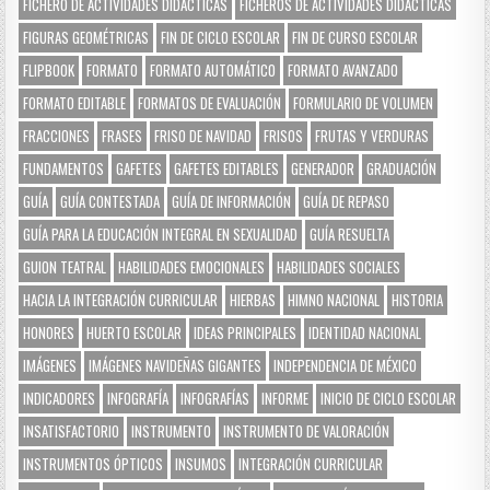
FICHERO DE ACTIVIDADES DIDÁCTICAS
FICHEROS DE ACTIVIDADES DIDÁCTICAS
FIGURAS GEOMÉTRICAS
FIN DE CICLO ESCOLAR
FIN DE CURSO ESCOLAR
FLIPBOOK
FORMATO
FORMATO AUTOMÁTICO
FORMATO AVANZADO
FORMATO EDITABLE
FORMATOS DE EVALUACIÓN
FORMULARIO DE VOLUMEN
FRACCIONES
FRASES
FRISO DE NAVIDAD
FRISOS
FRUTAS Y VERDURAS
FUNDAMENTOS
GAFETES
GAFETES EDITABLES
GENERADOR
GRADUACIÓN
GUÍA
GUÍA CONTESTADA
GUÍA DE INFORMACIÓN
GUÍA DE REPASO
GUÍA PARA LA EDUCACIÓN INTEGRAL EN SEXUALIDAD
GUÍA RESUELTA
GUION TEATRAL
HABILIDADES EMOCIONALES
HABILIDADES SOCIALES
HACIA LA INTEGRACIÓN CURRICULAR
HIERBAS
HIMNO NACIONAL
HISTORIA
HONORES
HUERTO ESCOLAR
IDEAS PRINCIPALES
IDENTIDAD NACIONAL
IMÁGENES
IMÁGENES NAVIDEÑAS GIGANTES
INDEPENDENCIA DE MÉXICO
INDICADORES
INFOGRAFÍA
INFOGRAFÍAS
INFORME
INICIO DE CICLO ESCOLAR
INSATISFACTORIO
INSTRUMENTO
INSTRUMENTO DE VALORACIÓN
INSTRUMENTOS ÓPTICOS
INSUMOS
INTEGRACIÓN CURRICULAR