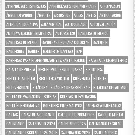
APRENDIZAJES ESPERADOS
APRENDIZAJES FUNDAMENTALES
APROPIACIÓN
ÁRBOL EXPANDIBLE
ÁRBOLES
ARBUSTOS
ÁREAS
ARTES
ARTICULACIÓN
ATENCIÓN EDUCATIVA
AULA VIRTUAL
AUTOCUIDADO
AUTOEVALUACIÓN
AUTOEVALUACIÓN TRIMESTRAL
AUTOMÁTICO
BANDERA DE MÉXICO
BANDERAS DE MÉXICO
BANDERAS ONU PARA COLOREAR
BANDERÍN
BANDERINES
BANNER
BANNER DE NAVIDAD
BAP
BARRERAS PARA EL APRENDIZAJE Y LA PARTICIPACIÓN
BATALLA DE CHAPULTEPEC
BATALLA DE PUEBLA
BEBÉ HUEVO
BENITO JUÁREZ
BIBLIOTECA
BIBLIOTECA DIGITAL
BIBLIOTECA VIRTUAL
BIENVENIDA
BILLETES
BIODIVERSIDAD
BITÁCORA
BITÁCORA DE APRENDIZAJE
BITÁCORA DEL ALUMNO
BOLETA DE EVALUACIÓN
BOLETAS
BOLETAS DE EVALUACIÓN
BOLETÍN INFORMATIVO
BOLETINES INFORMATIVOS
CADENAS ALIMENTARIAS
CAJITAS
CALAVERITA COLGANTE
CÁLCULO DE PROMEDIOS
CÁLCULO MENTAL
CALENDARIO
CALENDARIO 2024
CALENDARIO 2025
CALENDARIO ESCOLAR
CALENDARIO ESCOLAR 2024-2025
CALENDARIOS 2025
CALIFICACIONES