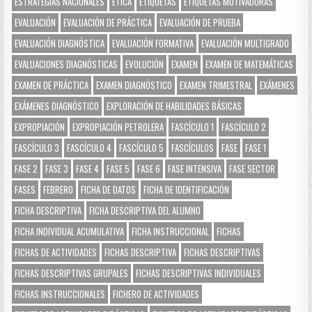
ESTRATEGIAS NACIONALES
ÉTICA
ETIQUETAS
ETIQUETAS MOTIVADORAS
EVALUACIÓN
EVALUACIÓN DE PRÁCTICA
EVALUACIÓN DE PRUEBA
EVALUACIÓN DIAGNÓSTICA
EVALUACIÓN FORMATIVA
EVALUACIÓN MULTIGRADO
EVALUACIONES DIAGNÓSTICAS
EVOLUCIÓN
EXAMEN
EXAMEN DE MATEMÁTICAS
EXAMEN DE PRÁCTICA
EXAMEN DIAGNÓSTICO
EXAMEN TRIMESTRAL
EXÁMENES
EXÁMENES DIAGNÓSTICO
EXPLORACIÓN DE HABILIDADES BÁSICAS
EXPROPIACIÓN
EXPROPIACIÓN PETROLERA
FASCÍCULO 1
FASCÍCULO 2
FASCÍCULO 3
FASCÍCULO 4
FASCÍCULO 5
FASCÍCULOS
FASE
FASE 1
FASE 2
FASE 3
FASE 4
FASE 5
FASE 6
FASE INTENSIVA
FASE SECTOR
FASES
FEBRERO
FICHA DE DATOS
FICHA DE IDENTIFICACIÓN
FICHA DESCRIPTIVA
FICHA DESCRIPTIVA DEL ALUMNO
FICHA INDIVIDUAL ACUMULATIVA
FICHA INSTRUCCIONAL
FICHAS
FICHAS DE ACTIVIDADES
FICHAS DESCRIPTIVA
FICHAS DESCRIPTIVAS
FICHAS DESCRIPTIVAS GRUPALES
FICHAS DESCRIPTIVAS INDIVIDUALES
FICHAS INSTRUCCIONALES
FICHERO DE ACTIVIDADES