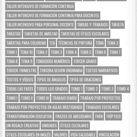
TALLER INTENSIVO DE FORMACIÓN CONTINUA
TALLER INTENSIVO DE FORMACIÓN CONTINUA PARA DOCENTES
TALLER INTENSIVO PARA PERSONAL DOCENTE
TAREAS Y TRABAJOS
TARJETA
TARJETAS
TARJETAS DE AMISTAD
TARJETAS DE ÚTILES ESCOLARES
TARJETAS PARA COLOREAR
TEA
TÉCNICAS DE PINTURA
TEMA
TEMA 3
TEMA 1
TEMA 10
TEMA 2
TEMA 3
TEMA 4
TEMA 5
TEMA 6
TEMA 7
TEMA 8
TEMA 9
TENDEDERO NUMÉRICO
TERCER GRADO
TERCER TRIMESTRE
TERCERA SESIÓN ORDINARIA
TEXTOS NARRATIVOS
TEXTOS Y VÍDEOS
TIPOS DE ÁNGULOS
TIPOS DE ORACIONES
TODAS LAS FASES
TODOS LOS GRADOS
TOMO 1
TOMO 2
TOMO 3
TOMO 4
TOMO I
TOMO II
TOMO III
TRABAJO DIARIO
TRABAJO POR PROYECTOS
TRABAJO POR PROYECTOS EN AULAS MULTIGRADO
TRABAJOS ESCOLARES
TRANSFORMACIÓN EDUCATIVA
TRAZOS DE ABECEDARIO
TREN
TRÍPTICO
UN REGALO CREATIVO
UNIDADES
ÚTILES ESCOLARES
ÚTILES ESCOLARES EN INGLÉS
VALORES
VIDA SALUDABLE
VINCULACIÓN