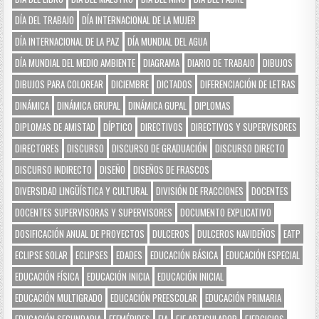
DÍA DEL TRABAJO
DÍA INTERNACIONAL DE LA MUJER
DÍA INTERNACIONAL DE LA PAZ
DÍA MUNDIAL DEL AGUA
DÍA MUNDIAL DEL MEDIO AMBIENTE
DIAGRAMA
DIARIO DE TRABAJO
DIBUJOS
DIBUJOS PARA COLOREAR
DICIEMBRE
DICTADOS
DIFERENCIACIÓN DE LETRAS
DINÁMICA
DINÁMICA GRUPAL
DINÁMICA GUPAL
DIPLOMAS
DIPLOMAS DE AMISTAD
DÍPTICO
DIRECTIVOS
DIRECTIVOS Y SUPERVISORES
DIRECTORES
DISCURSO
DISCURSO DE GRADUACIÓN
DISCURSO DIRECTO
DISCURSO INDIRECTO
DISEÑO
DISEÑOS DE FRASCOS
DIVERSIDAD LINGÜÍSTICA Y CULTURAL
DIVISIÓN DE FRACCIONES
DOCENTES
DOCENTES SUPERVISORAS Y SUPERVISORES
DOCUMENTO EXPLICATIVO
DOSIFICACIÓN ANUAL DE PROYECTOS
DULCEROS
DULCEROS NAVIDEÑOS
EATP
ECLIPSE SOLAR
ECLIPSES
EDADES
EDUCACIÓN BÁSICA
EDUCACIÓN ESPECIAL
EDUCACIÓN FÍSICA
EDUCACIÓN INICIA
EDUCACIÓN INICIAL
EDUCACIÓN MULTIGRADO
EDUCACIÓN PREESCOLAR
EDUCACIÓN PRIMARIA
EDUCACIÓN SECUNDARIA
EFEMÉRIDES
EIA
EJE ARTICULADOR
EJERCICIOS