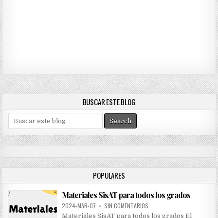
BUSCAR ESTE BLOG
S
e
a
r
c
h
POPULARES
f
o
Materiales SisAT para todos los grados
r
:
2024-MAR-07
•
SIN COMENTARIOS
Materiales SisAT para todos los grados El