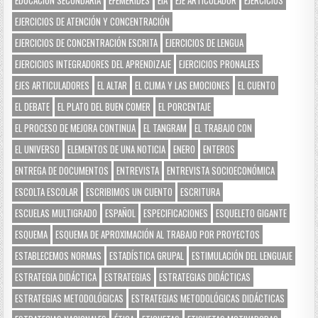
EJERCICIOS DE ATENCIÓN Y CONCENTRACIÓN
EJERCICIOS DE CONCENTRACIÓN ESCRITA
EJERCICIOS DE LENGUA
EJERCICIOS INTEGRADORES DEL APRENDIZAJE
EJERCICIOS PRONALEES
EJES ARTICULADORES
EL ALTAR
EL CLIMA Y LAS EMOCIONES
EL CUENTO
EL DEBATE
EL PLATO DEL BUEN COMER
EL PORCENTAJE
EL PROCESO DE MEJORA CONTINUA
EL TANGRAM
EL TRABAJO CON
EL UNIVERSO
ELEMENTOS DE UNA NOTICIA
ENERO
ENTEROS
ENTREGA DE DOCUMENTOS
ENTREVISTA
ENTREVISTA SOCIOECONÓMICA
ESCOLTA ESCOLAR
ESCRIBIMOS UN CUENTO
ESCRITURA
ESCUELAS MULTIGRADO
ESPAÑOL
ESPECIFICACIONES
ESQUELETO GIGANTE
ESQUEMA
ESQUEMA DE APROXIMACIÓN AL TRABAJO POR PROYECTOS
ESTABLECEMOS NORMAS
ESTADÍSTICA GRUPAL
ESTIMULACIÓN DEL LENGUAJE
ESTRATEGIA DIDÁCTICA
ESTRATEGIAS
ESTRATEGIAS DIDÁCTICAS
ESTRATEGIAS METODOLÓGICAS
ESTRATEGIAS METODOLÓGICAS DIDÁCTICAS