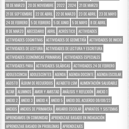
18 DE MARZO
20 DE NOVIEMBRE
2022
2024
21 DE MARZO
21 DE SEPTIEMBRE
22 DE ABRIL
22 DE MARZO
23 DE ABRIL
23 DE MAYO
24 DE FEBRERO
5 DE FEBRERO
5 DE JUNIO
5 DE MAYO
8 DE ABRIL
8 DE MARZO
ABECEDARIO
ABRIL
ACRÓSTICO
ACTIVIDADES
ACTIVIDADES COGNITIVAS
ACTIVIDADES DE GEOMETRÍA
ACTIVIDADES DE INICIO
ACTIVIDADES DE LECTURA
ACTIVIDADES DE LECTURA Y ESCRITURA
ACTIVIDADES ECONÓMICAS PRIMARIAS
ACTIVIDADES ESPECIALES
ACTIVIDADES PARA
ACTIVIDADES SILÁBICAS
ACTIVIDADES.24 DE FEBRERO
ADOLESCENCIA
ADOLESCENTES
AGENDA
AGENDA DOCENTE
AGENDA ESCOLAR
AGOSTO
ÁLBUM DE RECUERDOS
ALFABETO LSM
ALIMENTACIÓN SALUDABLE
ALTAR
ALUMNOS
AMOR Y AMISTAD
ANÁLISIS Y REFLEXIÓN
ANEXO 1
ANEXO 2
ANEXO 3
ANEXO 4
ANEXO 5
ANEXO DEL ACUERDO 08/08/23
ANEXOS
ANEXOS DE PRIMAVERA
ANUARIO ESCOLAR
APARATOS Y SISTEMAS
APRENDAMOS EN COMUNIDAD
APRENDIZAJE BASADO EN INDAGACIÓN
APRENDIZAJE BASADO EN PROBLEMAS
APRENDIZAJES