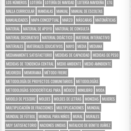
LOS NÚMEROS
LOTERÍA
LOTERÍA DE NAVIDAD
LOTERÍA NAVIDEÑA
LTG
MALLA CURRICULAR
MANDALAS
MANUAL
MANUAL DE ESCOLTAS
MANUALIDADES
MAPA CONCEPTUAL
MARZO
MÁSCARAS
MATEMÁTICAS
MATERIAL
MATERIAL DE APOYO
MATERIAL DE CONSULTA
MATERIAL DECORATIVO
MATERIAL DIDÁCTICO
MATERIAL INTERACTIVO
MATERIALES
MATERIALES EDUCATIVOS
MAYO
MEDIA
MEDIANA
MEDIANAMENTE SATISFACTORIO
MEDIDAS DE CAPACIDAD
MEDIDAS DE PESO
MEDIDAS DE TENDENCIA CENTRAL
MEDIO AMBIENTE
MEDIO AMNBIENTE
MEJOREDU
MEMORAMA
MÉTODO FREIRE
METODOLOGÍA DE PROYECTOS COMUNITARIOS
METODOLOGÍAS
METODOLOGÍAS SOCIOCRÍTICAS PARA
MÉXICO
MINILIBRO
MODA
MODELO DE PESEBRE
MOLDES
MOLDES DE LETRAS
MONEDAS
MUJERES
MULTIPLICACIÓN DE FRACCIONES
MULTIPLICACIONES
MUNDIAL
MUNDIAL DE FÚTBOL
MUNDIAL PARA NIÑOS
MURAL
MURALES
MUY SATISFACTORIO
NACIONES UNIDAS
NATALICIO DE BENITO JUÁREZ