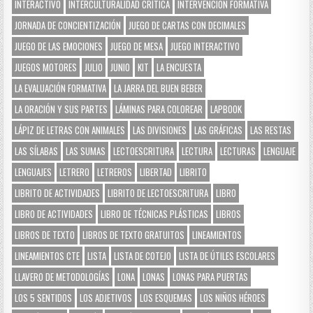
INTERACTIVO
INTERCULTURALIDAD CRÍTICA
INTERVENCIÓN FORMATIVA
JORNADA DE CONCIENTIZACIÓN
JUEGO DE CARTAS CON DECIMALES
JUEGO DE LAS EMOCIONES
JUEGO DE MESA
JUEGO INTERACTIVO
JUEGOS MOTORES
JULIO
JUNIO
KIT
LA ENCUESTA
LA EVALUACIÓN FORMATIVA
LA JARRA DEL BUEN BEBER
LA ORACIÓN Y SUS PARTES
LÁMINAS PARA COLOREAR
LAPBOOK
LÁPIZ DE LETRAS CON ANIMALES
LAS DIVISIONES
LAS GRÁFICAS
LAS RESTAS
LAS SÍLABAS
LAS SUMAS
LECTOESCRITURA
LECTURA
LECTURAS
LENGUAJE
LENGUAJES
LETRERO
LETREROS
LIBERTAD
LIBRITO
LIBRITO DE ACTIVIDADES
LIBRITO DE LECTOESCRITURA
LIBRO
LIBRO DE ACTIVIDADES
LIBRO DE TÉCNICAS PLÁSTICAS
LIBROS
LIBROS DE TEXTO
LIBROS DE TEXTO GRATUITOS
LINEAMIENTOS
LINEAMIENTOS CTE
LISTA
LISTA DE COTEJO
LISTA DE ÚTILES ESCOLARES
LLAVERO DE METODOLOGÍAS
LONA
LONAS
LONAS PARA PUERTAS
LOS 5 SENTIDOS
LOS ADJETIVOS
LOS ESQUEMAS
LOS NIÑOS HÉROES