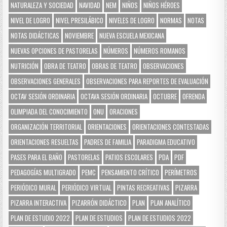
NATURALEZA Y SOCIEDAD
NAVIDAD
NEM
NIÑOS
NIÑOS HÉROES
NIVEL DE LOGRO
NIVEL PRESILÁBICO
NIVELES DE LOGRO
NORMAS
NOTAS
NOTAS DIDÁCTICAS
NOVIEMBRE
NUEVA ESCUELA MEXICANA
NUEVAS OPCIONES DE PASTORELAS
NÚMEROS
NÚMEROS ROMANOS
NUTRICIÓN
OBRA DE TEATRO
OBRAS DE TEATRO
OBSERVACIONES
OBSERVACIONES GENERALES
OBSERVACIONES PARA REPORTES DE EVALUACIÓN
OCTAV SESIÓN ORDINARIA
OCTAVA SESIÓN ORDINARIA
OCTUBRE
OFRENDA
OLIMPIADA DEL CONOCIMIENTO
ONU
ORACIONES
ORGANIZACIÓN TERRITORIAL
ORIENTACIONES
ORIENTACIONES CONTESTADAS
ORIENTACIONES RESUELTAS
PADRES DE FAMILIA
PARADIGMA EDUCATIVO
PASES PARA EL BAÑO
PASTORELAS
PATIOS ESCOLARES
PDA
PDF
PEDAGOGÍAS MULTIGRADO
PEMC
PENSAMIENTO CRÍTICO
PERÍMETROS
PERIÓDICO MURAL
PERIÓDICO VIRTUAL
PINTAS RECREATIVAS
PIZARRA
PIZARRA INTERACTIVA
PIZARRÓN DIDÁCTICO
PLAN
PLAN ANALÍTICO
PLAN DE ESTUDIO 2022
PLAN DE ESTUDIOS
PLAN DE ESTUDIOS 2022