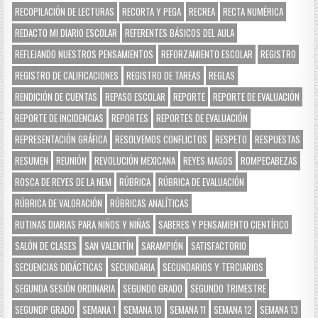
RECOPILACIÓN DE LECTURAS
RECORTA Y PEGA
RECREA
RECTA NUMÉRICA
REDACTO MI DIARIO ESCOLAR
REFERENTES BÁSICOS DEL AULA
REFLEJANDO NUESTROS PENSAMIENTOS
REFORZAMIENTO ESCOLAR
REGISTRO
REGISTRO DE CALIFICACIONES
REGISTRO DE TAREAS
REGLAS
RENDICIÓN DE CUENTAS
REPASO ESCOLAR
REPORTE
REPORTE DE EVALUACIÓN
REPORTE DE INCIDENCIAS
REPORTES
REPORTES DE EVALUACIÓN
REPRESENTACIÓN GRÁFICA
RESOLVEMOS CONFLICTOS
RESPETO
RESPUESTAS
RESUMEN
REUNIÓN
REVOLUCIÓN MEXICANA
REYES MAGOS
ROMPECABEZAS
ROSCA DE REYES DE LA NEM
RÚBRICA
RÚBRICA DE EVALUACIÓN
RÚBRICA DE VALORACIÓN
RÚBRICAS ANALÍTICAS
RUTINAS DIARIAS PARA NIÑOS Y NIÑAS
SABERES Y PENSAMIENTO CIENTÍFICO
SALÓN DE CLASES
SAN VALENTÍN
SARAMPIÓN
SATISFACTORIO
SECUENCIAS DIDÁCTICAS
SECUNDARIA
SECUNDARIOS Y TERCIARIOS
SEGUNDA SESIÓN ORDINARIA
SEGUNDO GRADO
SEGUNDO TRIMESTRE
SEGUNDP GRADO
SEMANA 1
SEMANA 10
SEMANA 11
SEMANA 12
SEMANA 13