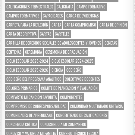
CALIFICACIONES TRIMESTRALES
CALIGRAFÍA
CAMPO FORMATIVO
CAMPOS FORMATIVOS
CAPACIDADES
CARGA DE EVIDENCIAS
CARPETA PARA LA REFLEXIÓN
CARTA
CARTA COMPROMISO
CARTA DE OPINIÓN
CARTA DESCRIPTIVA
CARTAS
CARTELES
CARTILLA DE DERECHOS SEXUALES DE ADOLESCENTES Y JÓVENES
CENEFAS
CENTENAS
CEREMONIA
CEREMONIA DE GRADUACIÓN
CICLO ESCOLAR 2023-2024
CICLO ESCOLAR 2024-2025
CICLO ESCOLAR 2025-2026
CIENCIA
CODISEÑO
CODISEÑO DEL PROGRAMA ANALÍTICO
COLECTIVOS DOCENTES
COLORES PRIMARIOS
COMITÉ DE PLANEACIÓN Y EVALUACIÓN
COMPARTO MI CANCIÓN FAVORITA
COMPONENTES
COMPROMISO DE CORRESPONSABILIDAD
COMUNIDAD MULTIGRADO UNITARIA
COMUNIDADES DE APRENDIZAJE
CONCENTRADO DE CALIFICACIONES
CONCIENCIA CRÍTICA
CONOCIENDO A MI COMPAÑERO
CONOZCO Y VALORO A MI FAMILIA
CONSEJO TÉCNICO ESCOLA