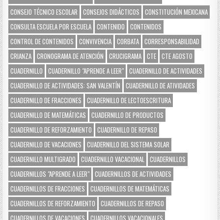
CONSEJO TÉCNICO ESCOLAR
CONSEJOS DIDÁCTICOS
CONSTITUCIÓN MEXICANA
CONSULTA ESCUELA POR ESCUELA
CONTENIDO
CONTENIDOS
CONTROL DE CONTENIDOS
CONVIVENCIA
CORBATA
CORRESPONSABILIDAD
CRIANZA
CRONOGRAMA DE ATENCIÓN
CRUCIGRAMA
CTE
CTE AGOSTO
CUADERNILLO
CUADERNILLO "APRENDE A LEER"
CUADERNILLO DE ACTIVIDADES
CUADERNILLO DE ACTIVIDADES: SAN VALENTÍN
CUADERNILLO DE ATIVIDADES
CUADERNILLO DE FRACCIONES
CUADERNILLO DE LECTOESCRITURA
CUADERNILLO DE MATEMÁTICAS
CUADERNILLO DE PRODUCTOS
CUADERNILLO DE REFORZAMIENTO
CUADERNILLO DE REPASO
CUADERNILLO DE VACACIONES
CUADERNILLO DEL SISTEMA SOLAR
CUADERNILLO MULTIGRADO
CUADERNILLO VACACIONAL
CUADERNILLOS
CUADERNILLOS "APRENDE A LEER"
CUADERNILLOS DE ACTIVIDADES
CUADERNILLOS DE FRACCIONES
CUADERNILLOS DE MATEMÁTICAS
CUADERNILLOS DE REFORZAMIENTO
CUADERNILLOS DE REPASO
CUADERNILLOS DE VACACIONES
CUADERNILLOS VACACIONALES