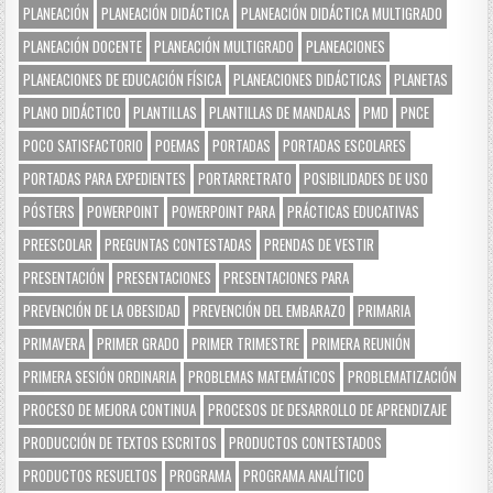
PLANEACIÓN
PLANEACIÓN DIDÁCTICA
PLANEACIÓN DIDÁCTICA MULTIGRADO
PLANEACIÓN DOCENTE
PLANEACIÓN MULTIGRADO
PLANEACIONES
PLANEACIONES DE EDUCACIÓN FÍSICA
PLANEACIONES DIDÁCTICAS
PLANETAS
PLANO DIDÁCTICO
PLANTILLAS
PLANTILLAS DE MANDALAS
PMD
PNCE
POCO SATISFACTORIO
POEMAS
PORTADAS
PORTADAS ESCOLARES
PORTADAS PARA EXPEDIENTES
PORTARRETRATO
POSIBILIDADES DE USO
PÓSTERS
POWERPOINT
POWERPOINT PARA
PRÁCTICAS EDUCATIVAS
PREESCOLAR
PREGUNTAS CONTESTADAS
PRENDAS DE VESTIR
PRESENTACIÓN
PRESENTACIONES
PRESENTACIONES PARA
PREVENCIÓN DE LA OBESIDAD
PREVENCIÓN DEL EMBARAZO
PRIMARIA
PRIMAVERA
PRIMER GRADO
PRIMER TRIMESTRE
PRIMERA REUNIÓN
PRIMERA SESIÓN ORDINARIA
PROBLEMAS MATEMÁTICOS
PROBLEMATIZACIÓN
PROCESO DE MEJORA CONTINUA
PROCESOS DE DESARROLLO DE APRENDIZAJE
PRODUCCIÓN DE TEXTOS ESCRITOS
PRODUCTOS CONTESTADOS
PRODUCTOS RESUELTOS
PROGRAMA
PROGRAMA ANALÍTICO