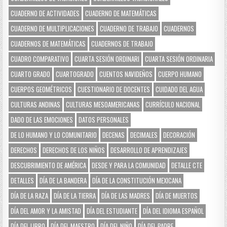
CUADERNO DE ACTIVIDADES
CUADERNO DE MATEMÁTICAS
CUADERNO DE MULTIPLICACIONES
CUADERNO DE TRABAJO
CUADERNOS
CUADERNOS DE MATEMÁTICAS
CUADERNOS DE TRABAJO
CUADRO COMPARATIVO
CUARTA SESIÓN ORDINARI
CUARTA SESIÓN ORDINARIA
CUARTO GRADO
CUARTOGRADO
CUENTOS NAVIDEÑOS
CUERPO HUMANO
CUERPOS GEOMÉTRICOS
CUESTIONARIO DE DOCENTES
CUIDADO DEL AGUA
CULTURAS ANDINAS
CULTURAS MESOAMERICANAS
CURRÍCULO NACIONAL
DADO DE LAS EMOCIONES
DATOS PERSONALES
DE LO HUMANO Y LO COMUNITARIO
DECENAS
DECIMALES
DECORACIÓN
DERECHOS
DERECHOS DE LOS NIÑOS
DESARROLLO DE APRENDIZAJES
DESCUBRIMIENTO DE AMÉRICA
DESDE Y PARA LA COMUNIDAD
DETALLE CTE
DETALLES
DÍA DE LA BANDERA
DÍA DE LA CONSTITUCIÓN MEXICANA
DÍA DE LA RAZA
DÍA DE LA TIERRA
DÍA DE LAS MADRES
DÍA DE MUERTOS
DÍA DEL AMOR Y LA AMISTAD
DÍA DEL ESTUDIANTE
DÍA DEL IDIOMA ESPAÑOL
DÍA DEL LIBRO
DÍA DEL MAESTRO
DÍA DEL NIÑO
DÍA DEL PADRE