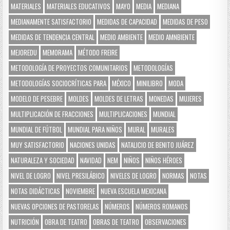
MATERIALES
MATERIALES EDUCATIVOS
MAYO
MEDIA
MEDIANA
MEDIANAMENTE SATISFACTORIO
MEDIDAS DE CAPACIDAD
MEDIDAS DE PESO
MEDIDAS DE TENDENCIA CENTRAL
MEDIO AMBIENTE
MEDIO AMNBIENTE
MEJOREDU
MEMORAMA
MÉTODO FREIRE
METODOLOGÍA DE PROYECTOS COMUNITARIOS
METODOLOGÍAS
METODOLOGÍAS SOCIOCRÍTICAS PARA
MÉXICO
MINILIBRO
MODA
MODELO DE PESEBRE
MOLDES
MOLDES DE LETRAS
MONEDAS
MUJERES
MULTIPLICACIÓN DE FRACCIONES
MULTIPLICACIONES
MUNDIAL
MUNDIAL DE FÚTBOL
MUNDIAL PARA NIÑOS
MURAL
MURALES
MUY SATISFACTORIO
NACIONES UNIDAS
NATALICIO DE BENITO JUÁREZ
NATURALEZA Y SOCIEDAD
NAVIDAD
NEM
NIÑOS
NIÑOS HÉROES
NIVEL DE LOGRO
NIVEL PRESILÁBICO
NIVELES DE LOGRO
NORMAS
NOTAS
NOTAS DIDÁCTICAS
NOVIEMBRE
NUEVA ESCUELA MEXICANA
NUEVAS OPCIONES DE PASTORELAS
NÚMEROS
NÚMEROS ROMANOS
NUTRICIÓN
OBRA DE TEATRO
OBRAS DE TEATRO
OBSERVACIONES