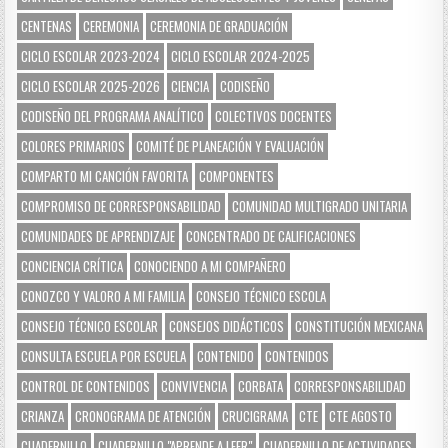
CENTENAS
CEREMONIA
CEREMONIA DE GRADUACIÓN
CICLO ESCOLAR 2023-2024
CICLO ESCOLAR 2024-2025
CICLO ESCOLAR 2025-2026
CIENCIA
CODISEÑO
CODISEÑO DEL PROGRAMA ANALÍTICO
COLECTIVOS DOCENTES
COLORES PRIMARIOS
COMITÉ DE PLANEACIÓN Y EVALUACIÓN
COMPARTO MI CANCIÓN FAVORITA
COMPONENTES
COMPROMISO DE CORRESPONSABILIDAD
COMUNIDAD MULTIGRADO UNITARIA
COMUNIDADES DE APRENDIZAJE
CONCENTRADO DE CALIFICACIONES
CONCIENCIA CRÍTICA
CONOCIENDO A MI COMPAÑERO
CONOZCO Y VALORO A MI FAMILIA
CONSEJO TÉCNICO ESCOLA
CONSEJO TÉCNICO ESCOLAR
CONSEJOS DIDÁCTICOS
CONSTITUCIÓN MEXICANA
CONSULTA ESCUELA POR ESCUELA
CONTENIDO
CONTENIDOS
CONTROL DE CONTENIDOS
CONVIVENCIA
CORBATA
CORRESPONSABILIDAD
CRIANZA
CRONOGRAMA DE ATENCIÓN
CRUCIGRAMA
CTE
CTE AGOSTO
CUADERNILLO
CUADERNILLO "APRENDE A LEER"
CUADERNILLO DE ACTIVIDADES