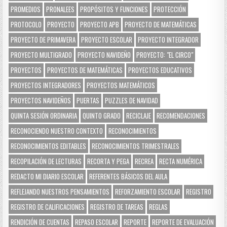
PROMEDIOS
PRONALEES
PROPÓSITOS Y FUNCIONES
PROTECCIÓN
PROTOCOLO
PROYECTO
PROYECTO APB
PROYECTO DE MATEMÁTICAS
PROYECTO DE PRIMAVERA
PROYECTO ESCOLAR
PROYECTO INTEGRADOR
PROYECTO MULTIGRADO
PROYECTO NAVIDEÑO
PROYECTO: "EL CIRCO"
PROYECTOS
PROYECTOS DE MATEMÁTICAS
PROYECTOS EDUCATIVOS
PROYECTOS INTEGRADORES
PROYECTOS MATEMÁTICOS
PROYECTOS NAVIDEÑOS
PUERTAS
PUZZLES DE NAVIDAD
QUINTA SESIÓN ORDINARIA
QUINTO GRADO
RECICLAJE
RECOMENDACIONES
RECONOCIENDO NUESTRO CONTEXTO
RECONOCIMIENTOS
RECONOCIMIENTOS EDITABLES
RECONOCIMIENTOS TRIMESTRALES
RECOPILACIÓN DE LECTURAS
RECORTA Y PEGA
RECREA
RECTA NUMÉRICA
REDACTO MI DIARIO ESCOLAR
REFERENTES BÁSICOS DEL AULA
REFLEJANDO NUESTROS PENSAMIENTOS
REFORZAMIENTO ESCOLAR
REGISTRO
REGISTRO DE CALIFICACIONES
REGISTRO DE TAREAS
REGLAS
RENDICIÓN DE CUENTAS
REPASO ESCOLAR
REPORTE
REPORTE DE EVALUACIÓN