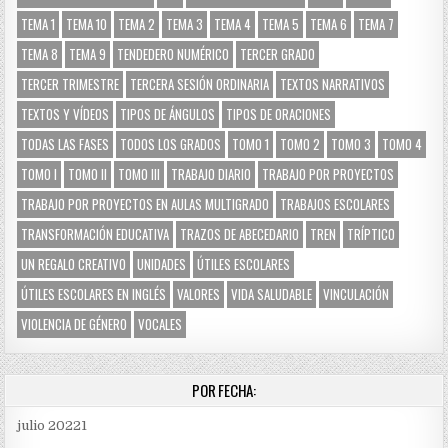
TEMA 1
TEMA 10
TEMA 2
TEMA 3
TEMA 4
TEMA 5
TEMA 6
TEMA 7
TEMA 8
TEMA 9
TENDEDERO NUMÉRICO
TERCER GRADO
TERCER TRIMESTRE
TERCERA SESIÓN ORDINARIA
TEXTOS NARRATIVOS
TEXTOS Y VÍDEOS
TIPOS DE ÁNGULOS
TIPOS DE ORACIONES
TODAS LAS FASES
TODOS LOS GRADOS
TOMO 1
TOMO 2
TOMO 3
TOMO 4
TOMO I
TOMO II
TOMO III
TRABAJO DIARIO
TRABAJO POR PROYECTOS
TRABAJO POR PROYECTOS EN AULAS MULTIGRADO
TRABAJOS ESCOLARES
TRANSFORMACIÓN EDUCATIVA
TRAZOS DE ABECEDARIO
TREN
TRÍPTICO
UN REGALO CREATIVO
UNIDADES
ÚTILES ESCOLARES
ÚTILES ESCOLARES EN INGLÉS
VALORES
VIDA SALUDABLE
VINCULACIÓN
VIOLENCIA DE GÉNERO
VOCALES
POR FECHA:
julio 2022
1