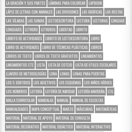
LA ORACIÓN Y SUS PARTES
LÁMINAS PARA COLOREAR
LAPBOOK
LÁPIZ DE LETRAS CON ANIMALES
LAS DIVISIONES
LAS GRÁFICAS
LAS RESTAS
LAS SÍLABAS
LAS SUMAS
LECTOESCRITURA
LECTURA
LECTURAS
LENGUAJE
LENGUAJES
LETRERO
LETREROS
LIBERTAD
LIBRITO
LIBRITO DE ACTIVIDADES
LIBRITO DE LECTOESCRITURA
LIBRO
LIBRO DE ACTIVIDADES
LIBRO DE TÉCNICAS PLÁSTICAS
LIBROS
LIBROS DE TEXTO
LIBROS DE TEXTO GRATUITOS
LINEAMIENTOS
LINEAMIENTOS CTE
LISTA
LISTA DE COTEJO
LISTA DE ÚTILES ESCOLARES
LLAVERO DE METODOLOGÍAS
LONA
LONAS
LONAS PARA PUERTAS
LOS 5 SENTIDOS
LOS ADJETIVOS
LOS ESQUEMAS
LOS NIÑOS HÉROES
LOS NÚMEROS
LOTERÍA
LOTERÍA DE NAVIDAD
LOTERÍA NAVIDEÑA
LTG
MALLA CURRICULAR
MANDALAS
MANUAL
MANUAL DE ESCOLTAS
MANUALIDADES
MAPA CONCEPTUAL
MARZO
MÁSCARAS
MATEMÁTICAS
MATERIAL
MATERIAL DE APOYO
MATERIAL DE CONSULTA
MATERIAL DECORATIVO
MATERIAL DIDÁCTICO
MATERIAL INTERACTIVO