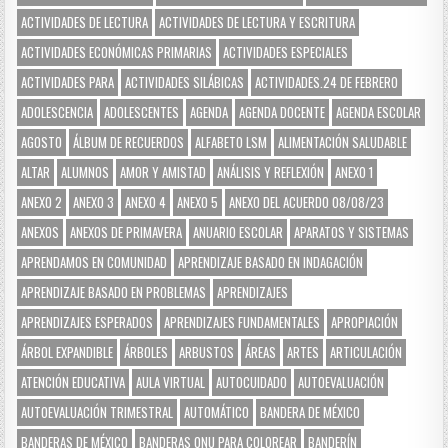
ACTIVIDADES DE LECTURA
ACTIVIDADES DE LECTURA Y ESCRITURA
ACTIVIDADES ECONÓMICAS PRIMARIAS
ACTIVIDADES ESPECIALES
ACTIVIDADES PARA
ACTIVIDADES SILÁBICAS
ACTIVIDADES.24 DE FEBRERO
ADOLESCENCIA
ADOLESCENTES
AGENDA
AGENDA DOCENTE
AGENDA ESCOLAR
AGOSTO
ÁLBUM DE RECUERDOS
ALFABETO LSM
ALIMENTACIÓN SALUDABLE
ALTAR
ALUMNOS
AMOR Y AMISTAD
ANÁLISIS Y REFLEXIÓN
ANEXO 1
ANEXO 2
ANEXO 3
ANEXO 4
ANEXO 5
ANEXO DEL ACUERDO 08/08/23
ANEXOS
ANEXOS DE PRIMAVERA
ANUARIO ESCOLAR
APARATOS Y SISTEMAS
APRENDAMOS EN COMUNIDAD
APRENDIZAJE BASADO EN INDAGACIÓN
APRENDIZAJE BASADO EN PROBLEMAS
APRENDIZAJES
APRENDIZAJES ESPERADOS
APRENDIZAJES FUNDAMENTALES
APROPIACIÓN
ÁRBOL EXPANDIBLE
ÁRBOLES
ARBUSTOS
ÁREAS
ARTES
ARTICULACIÓN
ATENCIÓN EDUCATIVA
AULA VIRTUAL
AUTOCUIDADO
AUTOEVALUACIÓN
AUTOEVALUACIÓN TRIMESTRAL
AUTOMÁTICO
BANDERA DE MÉXICO
BANDERAS DE MÉXICO
BANDERAS ONU PARA COLOREAR
BANDERÍN