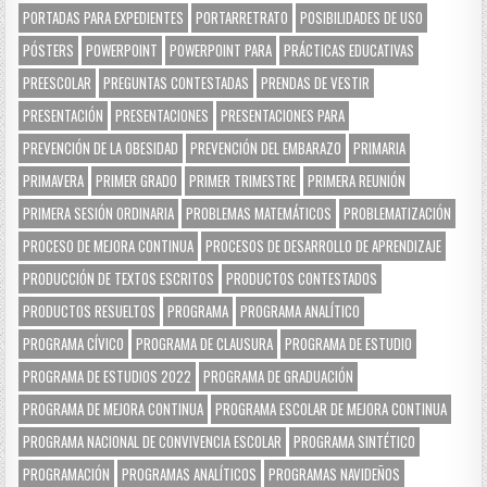
PORTADAS PARA EXPEDIENTES
PORTARRETRATO
POSIBILIDADES DE USO
PÓSTERS
POWERPOINT
POWERPOINT PARA
PRÁCTICAS EDUCATIVAS
PREESCOLAR
PREGUNTAS CONTESTADAS
PRENDAS DE VESTIR
PRESENTACIÓN
PRESENTACIONES
PRESENTACIONES PARA
PREVENCIÓN DE LA OBESIDAD
PREVENCIÓN DEL EMBARAZO
PRIMARIA
PRIMAVERA
PRIMER GRADO
PRIMER TRIMESTRE
PRIMERA REUNIÓN
PRIMERA SESIÓN ORDINARIA
PROBLEMAS MATEMÁTICOS
PROBLEMATIZACIÓN
PROCESO DE MEJORA CONTINUA
PROCESOS DE DESARROLLO DE APRENDIZAJE
PRODUCCIÓN DE TEXTOS ESCRITOS
PRODUCTOS CONTESTADOS
PRODUCTOS RESUELTOS
PROGRAMA
PROGRAMA ANALÍTICO
PROGRAMA CÍVICO
PROGRAMA DE CLAUSURA
PROGRAMA DE ESTUDIO
PROGRAMA DE ESTUDIOS 2022
PROGRAMA DE GRADUACIÓN
PROGRAMA DE MEJORA CONTINUA
PROGRAMA ESCOLAR DE MEJORA CONTINUA
PROGRAMA NACIONAL DE CONVIVENCIA ESCOLAR
PROGRAMA SINTÉTICO
PROGRAMACIÓN
PROGRAMAS ANALÍTICOS
PROGRAMAS NAVIDEÑOS