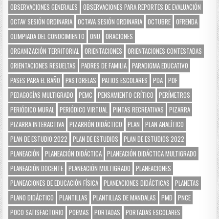
OBSERVACIONES GENERALES
OBSERVACIONES PARA REPORTES DE EVALUACIÓN
OCTAV SESIÓN ORDINARIA
OCTAVA SESIÓN ORDINARIA
OCTUBRE
OFRENDA
OLIMPIADA DEL CONOCIMIENTO
ONU
ORACIONES
ORGANIZACIÓN TERRITORIAL
ORIENTACIONES
ORIENTACIONES CONTESTADAS
ORIENTACIONES RESUELTAS
PADRES DE FAMILIA
PARADIGMA EDUCATIVO
PASES PARA EL BAÑO
PASTORELAS
PATIOS ESCOLARES
PDA
PDF
PEDAGOGÍAS MULTIGRADO
PEMC
PENSAMIENTO CRÍTICO
PERÍMETROS
PERIÓDICO MURAL
PERIÓDICO VIRTUAL
PINTAS RECREATIVAS
PIZARRA
PIZARRA INTERACTIVA
PIZARRÓN DIDÁCTICO
PLAN
PLAN ANALÍTICO
PLAN DE ESTUDIO 2022
PLAN DE ESTUDIOS
PLAN DE ESTUDIOS 2022
PLANEACIÓN
PLANEACIÓN DIDÁCTICA
PLANEACIÓN DIDÁCTICA MULTIGRADO
PLANEACIÓN DOCENTE
PLANEACIÓN MULTIGRADO
PLANEACIONES
PLANEACIONES DE EDUCACIÓN FÍSICA
PLANEACIONES DIDÁCTICAS
PLANETAS
PLANO DIDÁCTICO
PLANTILLAS
PLANTILLAS DE MANDALAS
PMD
PNCE
POCO SATISFACTORIO
POEMAS
PORTADAS
PORTADAS ESCOLARES