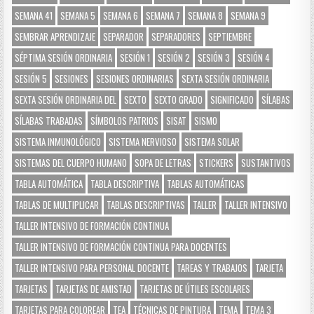
SEMANA 41
SEMANA 5
SEMANA 6
SEMANA 7
SEMANA 8
SEMANA 9
SEMBRAR APRENDIZAJE
SEPARADOR
SEPARADORES
SEPTIEMBRE
SÉPTIMA SESIÓN ORDINARIA
SESIÓN 1
SESIÓN 2
SESIÓN 3
SESIÓN 4
SESIÓN 5
SESIONES
SESIONES ORDINARIAS
SEXTA SESIÓN ORDINARIA
SEXTA SESIÓN ORDINARIA DEL
SEXTO
SEXTO GRADO
SIGNIFICADO
SÍLABAS
SÍLABAS TRABADAS
SÍMBOLOS PATRIOS
SISAT
SISMO
SISTEMA INMUNOLÓGICO
SISTEMA NERVIOSO
SISTEMA SOLAR
SISTEMAS DEL CUERPO HUMANO
SOPA DE LETRAS
STICKERS
SUSTANTIVOS
TABLA AUTOMÁTICA
TABLA DESCRIPTIVA
TABLAS AUTOMÁTICAS
TABLAS DE MULTIPLICAR
TABLAS DESCRIPTIVAS
TALLER
TALLER INTENSIVO
TALLER INTENSIVO DE FORMACIÓN CONTINUA
TALLER INTENSIVO DE FORMACIÓN CONTINUA PARA DOCENTES
TALLER INTENSIVO PARA PERSONAL DOCENTE
TAREAS Y TRABAJOS
TARJETA
TARJETAS
TARJETAS DE AMISTAD
TARJETAS DE ÚTILES ESCOLARES
TARJETAS PARA COLOREAR
TEA
TÉCNICAS DE PINTURA
TEMA
TEMA 3