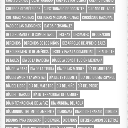
CUARTO GRADO
CUARTOGRADO
CUENTOS NAVIDEÑOS
CUERPO HUMANO
CUERPOS GEOMÉTRICOS
CUESTIONARIO DE DOCENTES
CUIDADO DEL AGUA
CULTURAS ANDINAS
CULTURAS MESOAMERICANAS
CURRÍCULO NACIONAL
DADO DE LAS EMOCIONES
DATOS PERSONALES
DE LO HUMANO Y LO COMUNITARIO
DECENAS
DECIMALES
DECORACIÓN
DERECHOS
DERECHOS DE LOS NIÑOS
DESARROLLO DE APRENDIZAJES
DESCUBRIMIENTO DE AMÉRICA
DESDE Y PARA LA COMUNIDAD
DETALLE CTE
DETALLES
DÍA DE LA BANDERA
DÍA DE LA CONSTITUCIÓN MEXICANA
DÍA DE LA RAZA
DÍA DE LA TIERRA
DÍA DE LAS MADRES
DÍA DE MUERTOS
DÍA DEL AMOR Y LA AMISTAD
DÍA DEL ESTUDIANTE
DÍA DEL IDIOMA ESPAÑOL
DÍA DEL LIBRO
DÍA DEL MAESTRO
DÍA DEL NIÑO
DÍA DEL PADRE
DÍA DEL TRABAJO
DÍA INTERNACIONAL DE LA MUJER
DÍA INTERNACIONAL DE LA PAZ
DÍA MUNDIAL DEL AGUA
DÍA MUNDIAL DEL MEDIO AMBIENTE
DIAGRAMA
DIARIO DE TRABAJO
DIBUJOS
DIBUJOS PARA COLOREAR
DICIEMBRE
DICTADOS
DIFERENCIACIÓN DE LETRAS