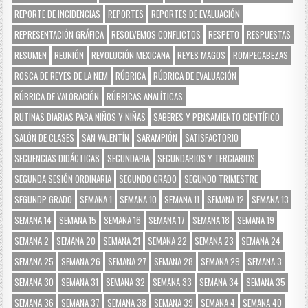
REPORTE DE INCIDENCIAS
REPORTES
REPORTES DE EVALUACIÓN
REPRESENTACIÓN GRÁFICA
RESOLVEMOS CONFLICTOS
RESPETO
RESPUESTAS
RESUMEN
REUNIÓN
REVOLUCIÓN MEXICANA
REYES MAGOS
ROMPECABEZAS
ROSCA DE REYES DE LA NEM
RÚBRICA
RÚBRICA DE EVALUACIÓN
RÚBRICA DE VALORACIÓN
RÚBRICAS ANALÍTICAS
RUTINAS DIARIAS PARA NIÑOS Y NIÑAS
SABERES Y PENSAMIENTO CIENTÍFICO
SALÓN DE CLASES
SAN VALENTÍN
SARAMPIÓN
SATISFACTORIO
SECUENCIAS DIDÁCTICAS
SECUNDARIA
SECUNDARIOS Y TERCIARIOS
SEGUNDA SESIÓN ORDINARIA
SEGUNDO GRADO
SEGUNDO TRIMESTRE
SEGUNDP GRADO
SEMANA 1
SEMANA 10
SEMANA 11
SEMANA 12
SEMANA 13
SEMANA 14
SEMANA 15
SEMANA 16
SEMANA 17
SEMANA 18
SEMANA 19
SEMANA 2
SEMANA 20
SEMANA 21
SEMANA 22
SEMANA 23
SEMANA 24
SEMANA 25
SEMANA 26
SEMANA 27
SEMANA 28
SEMANA 29
SEMANA 3
SEMANA 30
SEMANA 31
SEMANA 32
SEMANA 33
SEMANA 34
SEMANA 35
SEMANA 36
SEMANA 37
SEMANA 38
SEMANA 39
SEMANA 4
SEMANA 40