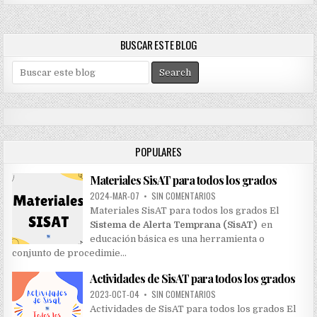
BUSCAR ESTE BLOG
S
e
a
r
c
h
POPULARES
f
o
Materiales SisAT para todos los grados
r
:
2024-MAR-07
•
SIN COMENTARIOS
Materiales SisAT para todos los grados El
Sistema de Alerta Temprana (SisAT)
en
educación básica es una herramienta o
conjunto de procedimie…
Actividades de SisAT para todos los grados
2023-OCT-04
•
SIN COMENTARIOS
Actividades de SisAT para todos los grados El