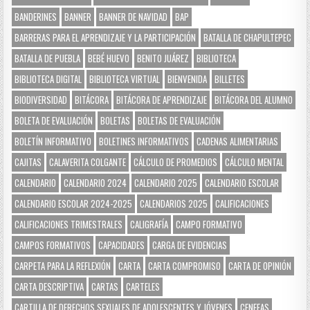
BANDERINES
BANNER
BANNER DE NAVIDAD
BAP
BARRERAS PARA EL APRENDIZAJE Y LA PARTICIPACIÓN
BATALLA DE CHAPULTEPEC
BATALLA DE PUEBLA
BEBÉ HUEVO
BENITO JUÁREZ
BIBLIOTECA
BIBLIOTECA DIGITAL
BIBLIOTECA VIRTUAL
BIENVENIDA
BILLETES
BIODIVERSIDAD
BITÁCORA
BITÁCORA DE APRENDIZAJE
BITÁCORA DEL ALUMNO
BOLETA DE EVALUACIÓN
BOLETAS
BOLETAS DE EVALUACIÓN
BOLETÍN INFORMATIVO
BOLETINES INFORMATIVOS
CADENAS ALIMENTARIAS
CAJITAS
CALAVERITA COLGANTE
CÁLCULO DE PROMEDIOS
CÁLCULO MENTAL
CALENDARIO
CALENDARIO 2024
CALENDARIO 2025
CALENDARIO ESCOLAR
CALENDARIO ESCOLAR 2024-2025
CALENDARIOS 2025
CALIFICACIONES
CALIFICACIONES TRIMESTRALES
CALIGRAFÍA
CAMPO FORMATIVO
CAMPOS FORMATIVOS
CAPACIDADES
CARGA DE EVIDENCIAS
CARPETA PARA LA REFLEXIÓN
CARTA
CARTA COMPROMISO
CARTA DE OPINIÓN
CARTA DESCRIPTIVA
CARTAS
CARTELES
CARTILLA DE DERECHOS SEXUALES DE ADOLESCENTES Y JÓVENES
CENEFAS