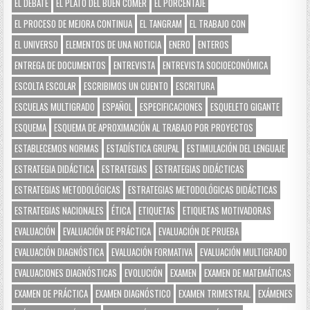
EL DEBATE
EL PLATO DEL BUEN COMER
EL PORCENTAJE
EL PROCESO DE MEJORA CONTINUA
EL TANGRAM
EL TRABAJO CON
EL UNIVERSO
ELEMENTOS DE UNA NOTICIA
ENERO
ENTEROS
ENTREGA DE DOCUMENTOS
ENTREVISTA
ENTREVISTA SOCIOECONÓMICA
ESCOLTA ESCOLAR
ESCRIBIMOS UN CUENTO
ESCRITURA
ESCUELAS MULTIGRADO
ESPAÑOL
ESPECIFICACIONES
ESQUELETO GIGANTE
ESQUEMA
ESQUEMA DE APROXIMACIÓN AL TRABAJO POR PROYECTOS
ESTABLECEMOS NORMAS
ESTADÍSTICA GRUPAL
ESTIMULACIÓN DEL LENGUAJE
ESTRATEGIA DIDÁCTICA
ESTRATEGIAS
ESTRATEGIAS DIDÁCTICAS
ESTRATEGIAS METODOLÓGICAS
ESTRATEGIAS METODOLÓGICAS DIDÁCTICAS
ESTRATEGIAS NACIONALES
ÉTICA
ETIQUETAS
ETIQUETAS MOTIVADORAS
EVALUACIÓN
EVALUACIÓN DE PRÁCTICA
EVALUACIÓN DE PRUEBA
EVALUACIÓN DIAGNÓSTICA
EVALUACIÓN FORMATIVA
EVALUACIÓN MULTIGRADO
EVALUACIONES DIAGNÓSTICAS
EVOLUCIÓN
EXAMEN
EXAMEN DE MATEMÁTICAS
EXAMEN DE PRÁCTICA
EXAMEN DIAGNÓSTICO
EXAMEN TRIMESTRAL
EXÁMENES