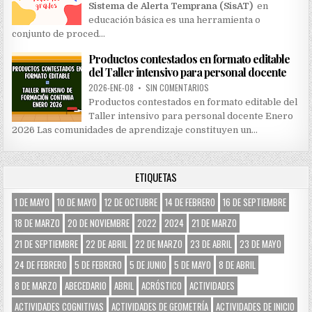
Sistema de Alerta Temprana (SisAT)
en
educación básica es una herramienta o
conjunto de proced…
Productos contestados en formato editable
del Taller intensivo para personal docente
2026-ENE-08
•
SIN COMENTARIOS
Productos contestados en formato editable del
Taller intensivo para personal docente Enero
2026 Las comunidades de aprendizaje constituyen un…
ETIQUETAS
1 DE MAYO
10 DE MAYO
12 DE OCTUBRE
14 DE FEBRERO
16 DE SEPTIEMBRE
18 DE MARZO
20 DE NOVIEMBRE
2022
2024
21 DE MARZO
21 DE SEPTIEMBRE
22 DE ABRIL
22 DE MARZO
23 DE ABRIL
23 DE MAYO
24 DE FEBRERO
5 DE FEBRERO
5 DE JUNIO
5 DE MAYO
8 DE ABRIL
8 DE MARZO
ABECEDARIO
ABRIL
ACRÓSTICO
ACTIVIDADES
ACTIVIDADES COGNITIVAS
ACTIVIDADES DE GEOMETRÍA
ACTIVIDADES DE INICIO