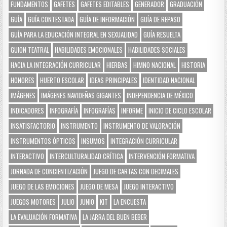
FUNDAMENTOS
GAFETES
GAFETES EDITABLES
GENERADOR
GRADUACIÓN
GUÍA
GUÍA CONTESTADA
GUÍA DE INFORMACIÓN
GUÍA DE REPASO
GUÍA PARA LA EDUCACIÓN INTEGRAL EN SEXUALIDAD
GUÍA RESUELTA
GUION TEATRAL
HABILIDADES EMOCIONALES
HABILIDADES SOCIALES
HACIA LA INTEGRACIÓN CURRICULAR
HIERBAS
HIMNO NACIONAL
HISTORIA
HONORES
HUERTO ESCOLAR
IDEAS PRINCIPALES
IDENTIDAD NACIONAL
IMÁGENES
IMÁGENES NAVIDEÑAS GIGANTES
INDEPENDENCIA DE MÉXICO
INDICADORES
INFOGRAFÍA
INFOGRAFÍAS
INFORME
INICIO DE CICLO ESCOLAR
INSATISFACTORIO
INSTRUMENTO
INSTRUMENTO DE VALORACIÓN
INSTRUMENTOS ÓPTICOS
INSUMOS
INTEGRACIÓN CURRICULAR
INTERACTIVO
INTERCULTURALIDAD CRÍTICA
INTERVENCIÓN FORMATIVA
JORNADA DE CONCIENTIZACIÓN
JUEGO DE CARTAS CON DECIMALES
JUEGO DE LAS EMOCIONES
JUEGO DE MESA
JUEGO INTERACTIVO
JUEGOS MOTORES
JULIO
JUNIO
KIT
LA ENCUESTA
LA EVALUACIÓN FORMATIVA
LA JARRA DEL BUEN BEBER