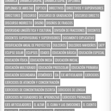
DINÁMICA
DINÁMICA GRUPAL
DINÁMICA GUPAL
DIPLOMAS
DIPLOMAS DE AMISTAD
DÍPTICO
DIRECTIVOS
DIRECTIVOS Y SUPERVISORES
DIRECTORES
DISCURSO
DISCURSO DE GRADUACIÓN
DISCURSO DIRECTO
DISCURSO INDIRECTO
DISEÑO
DISEÑOS DE FRASCOS
DIVERSIDAD LINGÜÍSTICA Y CULTURAL
DIVISIÓN DE FRACCIONES
DOCENTES
DOCENTES SUPERVISORAS Y SUPERVISORES
DOCUMENTO EXPLICATIVO
DOSIFICACIÓN ANUAL DE PROYECTOS
DULCEROS
DULCEROS NAVIDEÑOS
EATP
ECLIPSE SOLAR
ECLIPSES
EDADES
EDUCACIÓN BÁSICA
EDUCACIÓN ESPECIAL
EDUCACIÓN FÍSICA
EDUCACIÓN INICIA
EDUCACIÓN INICIAL
EDUCACIÓN MULTIGRADO
EDUCACIÓN PREESCOLAR
EDUCACIÓN PRIMARIA
EDUCACIÓN SECUNDARIA
EFEMÉRIDES
EIA
EJE ARTICULADOR
EJERCICIOS
EJERCICIOS DE ATENCIÓN Y CONCENTRACIÓN
EJERCICIOS DE CONCENTRACIÓN ESCRITA
EJERCICIOS DE LENGUA
EJERCICIOS INTEGRADORES DEL APRENDIZAJE
EJERCICIOS PRONALEES
EJES ARTICULADORES
EL ALTAR
EL CLIMA Y LAS EMOCIONES
EL CUENTO