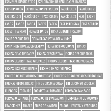
EXÁMENES DIAGNÓSTICO
EXPLORACIÓN DE HABILIDADES BÁSICAS
EXPROPIACIÓN
EXPROPIACIÓN PETROLERA
FASCÍCULO 1
FASCÍCULO 2
FASCÍCULO 3
FASCÍCULO 4
FASCÍCULO 5
FASCÍCULOS
FASE
FASE 1
FASE 2
FASE 3
FASE 4
FASE 5
FASE 6
FASE INTENSIVA
FASE SECTOR
FASES
FEBRERO
FICHA DE DATOS
FICHA DE IDENTIFICACIÓN
FICHA DESCRIPTIVA
FICHA DESCRIPTIVA DEL ALUMNO
FICHA INDIVIDUAL ACUMULATIVA
FICHA INSTRUCCIONAL
FICHAS
FICHAS DE ACTIVIDADES
FICHAS DESCRIPTIVA
FICHAS DESCRIPTIVAS
FICHAS DESCRIPTIVAS GRUPALES
FICHAS DESCRIPTIVAS INDIVIDUALES
FICHAS INSTRUCCIONALES
FICHERO DE ACTIVIDADES
FICHERO DE ACTIVIDADES DIDÁCTICAS
FICHEROS DE ACTIVIDADES DIDÁCTICAS
FIGURAS GEOMÉTRICAS
FIN DE CICLO ESCOLAR
FIN DE CURSO ESCOLAR
FLIPBOOK
FORMATO
FORMATO AUTOMÁTICO
FORMATO AVANZADO
FORMATO EDITABLE
FORMATOS DE EVALUACIÓN
FORMULARIO DE VOLUMEN
FRACCIONES
FRASES
FRISO DE NAVIDAD
FRISOS
FRUTAS Y VERDURAS