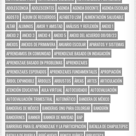
ADOLESCENCIA
ADOLESCENTES
AGENDA
AGENDA DOCENTE
AGENDA ESCOLAR
AGOSTO
ÁLBUM DE RECUERDOS
ALFABETO LSM
ALIMENTACIÓN SALUDABLE
ALTAR
ALUMNOS
AMOR Y AMISTAD
ANÁLISIS Y REFLEXIÓN
ANEXO 1
ANEXO 2
ANEXO 3
ANEXO 4
ANEXO 5
ANEXO DEL ACUERDO 08/08/23
ANEXOS
ANEXOS DE PRIMAVERA
ANUARIO ESCOLAR
APARATOS Y SISTEMAS
APRENDAMOS EN COMUNIDAD
APRENDIZAJE BASADO EN INDAGACIÓN
APRENDIZAJE BASADO EN PROBLEMAS
APRENDIZAJES
APRENDIZAJES ESPERADOS
APRENDIZAJES FUNDAMENTALES
APROPIACIÓN
ÁRBOL EXPANDIBLE
ÁRBOLES
ARBUSTOS
ÁREAS
ARTES
ARTICULACIÓN
ATENCIÓN EDUCATIVA
AULA VIRTUAL
AUTOCUIDADO
AUTOEVALUACIÓN
AUTOEVALUACIÓN TRIMESTRAL
AUTOMÁTICO
BANDERA DE MÉXICO
BANDERAS DE MÉXICO
BANDERAS ONU PARA COLOREAR
BANDERÍN
BANDERINES
BANNER
BANNER DE NAVIDAD
BAP
BARRERAS PARA EL APRENDIZAJE Y LA PARTICIPACIÓN
BATALLA DE CHAPULTEPEC
BATALLA DE PUEBLA
BEBÉ HUEVO
BENITO JUÁREZ
BIBLIOTECA