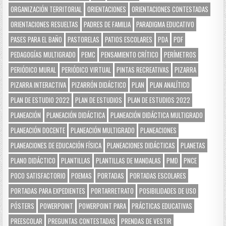
ORGANIZACIÓN TERRITORIAL
ORIENTACIONES
ORIENTACIONES CONTESTADAS
ORIENTACIONES RESUELTAS
PADRES DE FAMILIA
PARADIGMA EDUCATIVO
PASES PARA EL BAÑO
PASTORELAS
PATIOS ESCOLARES
PDA
PDF
PEDAGOGÍAS MULTIGRADO
PEMC
PENSAMIENTO CRÍTICO
PERÍMETROS
PERIÓDICO MURAL
PERIÓDICO VIRTUAL
PINTAS RECREATIVAS
PIZARRA
PIZARRA INTERACTIVA
PIZARRÓN DIDÁCTICO
PLAN
PLAN ANALÍTICO
PLAN DE ESTUDIO 2022
PLAN DE ESTUDIOS
PLAN DE ESTUDIOS 2022
PLANEACIÓN
PLANEACIÓN DIDÁCTICA
PLANEACIÓN DIDÁCTICA MULTIGRADO
PLANEACIÓN DOCENTE
PLANEACIÓN MULTIGRADO
PLANEACIONES
PLANEACIONES DE EDUCACIÓN FÍSICA
PLANEACIONES DIDÁCTICAS
PLANETAS
PLANO DIDÁCTICO
PLANTILLAS
PLANTILLAS DE MANDALAS
PMD
PNCE
POCO SATISFACTORIO
POEMAS
PORTADAS
PORTADAS ESCOLARES
PORTADAS PARA EXPEDIENTES
PORTARRETRATO
POSIBILIDADES DE USO
PÓSTERS
POWERPOINT
POWERPOINT PARA
PRÁCTICAS EDUCATIVAS
PREESCOLAR
PREGUNTAS CONTESTADAS
PRENDAS DE VESTIR