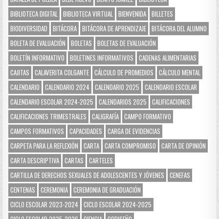
BIBLIOTECA DIGITAL
BIBLIOTECA VIRTUAL
BIENVENIDA
BILLETES
BIODIVERSIDAD
BITÁCORA
BITÁCORA DE APRENDIZAJE
BITÁCORA DEL ALUMNO
BOLETA DE EVALUACIÓN
BOLETAS
BOLETAS DE EVALUACIÓN
BOLETÍN INFORMATIVO
BOLETINES INFORMATIVOS
CADENAS ALIMENTARIAS
CAJITAS
CALAVERITA COLGANTE
CÁLCULO DE PROMEDIOS
CÁLCULO MENTAL
CALENDARIO
CALENDARIO 2024
CALENDARIO 2025
CALENDARIO ESCOLAR
CALENDARIO ESCOLAR 2024-2025
CALENDARIOS 2025
CALIFICACIONES
CALIFICACIONES TRIMESTRALES
CALIGRAFÍA
CAMPO FORMATIVO
CAMPOS FORMATIVOS
CAPACIDADES
CARGA DE EVIDENCIAS
CARPETA PARA LA REFLEXIÓN
CARTA
CARTA COMPROMISO
CARTA DE OPINIÓN
CARTA DESCRIPTIVA
CARTAS
CARTELES
CARTILLA DE DERECHOS SEXUALES DE ADOLESCENTES Y JÓVENES
CENEFAS
CENTENAS
CEREMONIA
CEREMONIA DE GRADUACIÓN
CICLO ESCOLAR 2023-2024
CICLO ESCOLAR 2024-2025