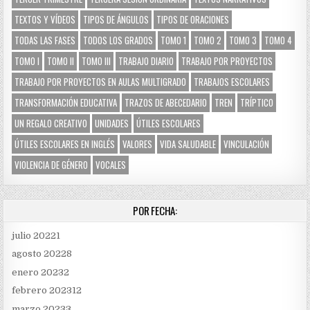
TEXTOS Y VÍDEOS
TIPOS DE ÁNGULOS
TIPOS DE ORACIONES
TODAS LAS FASES
TODOS LOS GRADOS
TOMO 1
TOMO 2
TOMO 3
TOMO 4
TOMO I
TOMO II
TOMO III
TRABAJO DIARIO
TRABAJO POR PROYECTOS
TRABAJO POR PROYECTOS EN AULAS MULTIGRADO
TRABAJOS ESCOLARES
TRANSFORMACIÓN EDUCATIVA
TRAZOS DE ABECEDARIO
TREN
TRÍPTICO
UN REGALO CREATIVO
UNIDADES
ÚTILES ESCOLARES
ÚTILES ESCOLARES EN INGLÉS
VALORES
VIDA SALUDABLE
VINCULACIÓN
VIOLENCIA DE GÉNERO
VOCALES
POR FECHA:
julio 2022
1
agosto 2022
8
enero 2023
2
febrero 2023
12
marzo 2023
3