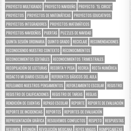
PROYECTO MULTIGRADO
PROYECTO NAVIDEÑO
PROYECTO: "EL CIRCO"
PROYECTOS
PROYECTOS DE MATEMÁTICAS
PROYECTOS EDUCATIVOS
PROYECTOS INTEGRADORES
PROYECTOS MATEMÁTICOS
PROYECTOS NAVIDEÑOS
PUERTAS
PUZZLES DE NAVIDAD
QUINTA SESIÓN ORDINARIA
QUINTO GRADO
RECICLAJE
RECOMENDACIONES
RECONOCIENDO NUESTRO CONTEXTO
RECONOCIMIENTOS
RECONOCIMIENTOS EDITABLES
RECONOCIMIENTOS TRIMESTRALES
RECOPILACIÓN DE LECTURAS
RECORTA Y PEGA
RECREA
RECTA NUMÉRICA
REDACTO MI DIARIO ESCOLAR
REFERENTES BÁSICOS DEL AULA
REFLEJANDO NUESTROS PENSAMIENTOS
REFORZAMIENTO ESCOLAR
REGISTRO
REGISTRO DE CALIFICACIONES
REGISTRO DE TAREAS
REGLAS
RENDICIÓN DE CUENTAS
REPASO ESCOLAR
REPORTE
REPORTE DE EVALUACIÓN
REPORTE DE INCIDENCIAS
REPORTES
REPORTES DE EVALUACIÓN
REPRESENTACIÓN GRÁFICA
RESOLVEMOS CONFLICTOS
RESPETO
RESPUESTAS
RESUMEN
REUNIÓN
REVOLUCIÓN MEXICANA
REYES MAGOS
ROMPECABEZAS