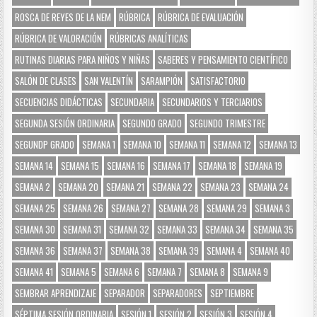
ROSCA DE REYES DE LA NEM
RÚBRICA
RÚBRICA DE EVALUACIÓN
RÚBRICA DE VALORACIÓN
RÚBRICAS ANALÍTICAS
RUTINAS DIARIAS PARA NIÑOS Y NIÑAS
SABERES Y PENSAMIENTO CIENTÍFICO
SALÓN DE CLASES
SAN VALENTÍN
SARAMPIÓN
SATISFACTORIO
SECUENCIAS DIDÁCTICAS
SECUNDARIA
SECUNDARIOS Y TERCIARIOS
SEGUNDA SESIÓN ORDINARIA
SEGUNDO GRADO
SEGUNDO TRIMESTRE
SEGUNDP GRADO
SEMANA 1
SEMANA 10
SEMANA 11
SEMANA 12
SEMANA 13
SEMANA 14
SEMANA 15
SEMANA 16
SEMANA 17
SEMANA 18
SEMANA 19
SEMANA 2
SEMANA 20
SEMANA 21
SEMANA 22
SEMANA 23
SEMANA 24
SEMANA 25
SEMANA 26
SEMANA 27
SEMANA 28
SEMANA 29
SEMANA 3
SEMANA 30
SEMANA 31
SEMANA 32
SEMANA 33
SEMANA 34
SEMANA 35
SEMANA 36
SEMANA 37
SEMANA 38
SEMANA 39
SEMANA 4
SEMANA 40
SEMANA 41
SEMANA 5
SEMANA 6
SEMANA 7
SEMANA 8
SEMANA 9
SEMBRAR APRENDIZAJE
SEPARADOR
SEPARADORES
SEPTIEMBRE
SÉPTIMA SESIÓN ORDINARIA
SESIÓN 1
SESIÓN 2
SESIÓN 3
SESIÓN 4