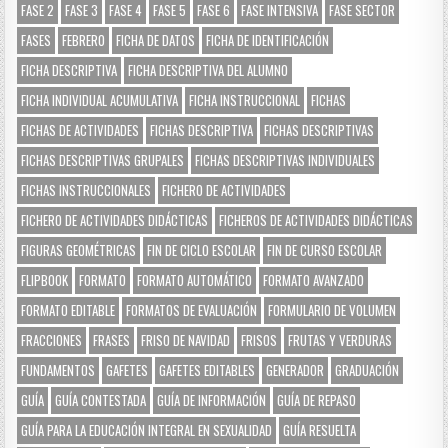
FASE 2
FASE 3
FASE 4
FASE 5
FASE 6
FASE INTENSIVA
FASE SECTOR
FASES
FEBRERO
FICHA DE DATOS
FICHA DE IDENTIFICACIÓN
FICHA DESCRIPTIVA
FICHA DESCRIPTIVA DEL ALUMNO
FICHA INDIVIDUAL ACUMULATIVA
FICHA INSTRUCCIONAL
FICHAS
FICHAS DE ACTIVIDADES
FICHAS DESCRIPTIVA
FICHAS DESCRIPTIVAS
FICHAS DESCRIPTIVAS GRUPALES
FICHAS DESCRIPTIVAS INDIVIDUALES
FICHAS INSTRUCCIONALES
FICHERO DE ACTIVIDADES
FICHERO DE ACTIVIDADES DIDÁCTICAS
FICHEROS DE ACTIVIDADES DIDÁCTICAS
FIGURAS GEOMÉTRICAS
FIN DE CICLO ESCOLAR
FIN DE CURSO ESCOLAR
FLIPBOOK
FORMATO
FORMATO AUTOMÁTICO
FORMATO AVANZADO
FORMATO EDITABLE
FORMATOS DE EVALUACIÓN
FORMULARIO DE VOLUMEN
FRACCIONES
FRASES
FRISO DE NAVIDAD
FRISOS
FRUTAS Y VERDURAS
FUNDAMENTOS
GAFETES
GAFETES EDITABLES
GENERADOR
GRADUACIÓN
GUÍA
GUÍA CONTESTADA
GUÍA DE INFORMACIÓN
GUÍA DE REPASO
GUÍA PARA LA EDUCACIÓN INTEGRAL EN SEXUALIDAD
GUÍA RESUELTA