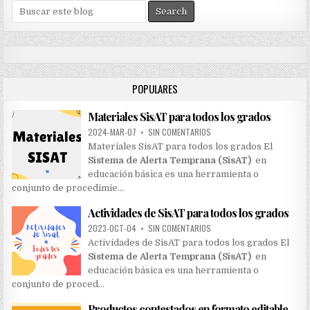
S
e
a
r
c
h
POPULARES
f
o
Materiales SisAT para todos los grados
r
:
2024-MAR-07
•
SIN COMENTARIOS
Materiales SisAT para todos los grados El
Sistema de Alerta Temprana (SisAT)
en
educación básica es una herramienta o
conjunto de procedimie…
Actividades de SisAT para todos los grados
2023-OCT-04
•
SIN COMENTARIOS
Actividades de SisAT para todos los grados El
Sistema de Alerta Temprana (SisAT)
en
educación básica es una herramienta o
conjunto de proced…
Productos contestados en formato editable