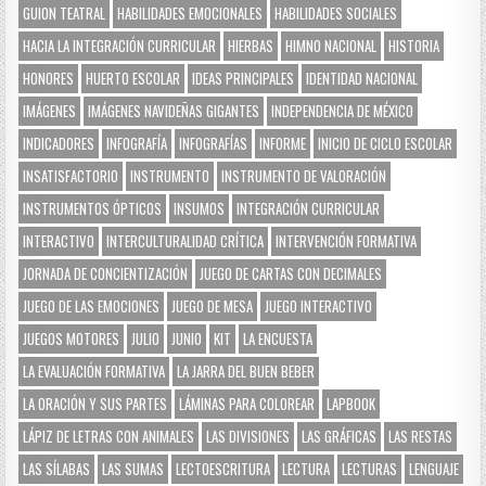
GUION TEATRAL
HABILIDADES EMOCIONALES
HABILIDADES SOCIALES
HACIA LA INTEGRACIÓN CURRICULAR
HIERBAS
HIMNO NACIONAL
HISTORIA
HONORES
HUERTO ESCOLAR
IDEAS PRINCIPALES
IDENTIDAD NACIONAL
IMÁGENES
IMÁGENES NAVIDEÑAS GIGANTES
INDEPENDENCIA DE MÉXICO
INDICADORES
INFOGRAFÍA
INFOGRAFÍAS
INFORME
INICIO DE CICLO ESCOLAR
INSATISFACTORIO
INSTRUMENTO
INSTRUMENTO DE VALORACIÓN
INSTRUMENTOS ÓPTICOS
INSUMOS
INTEGRACIÓN CURRICULAR
INTERACTIVO
INTERCULTURALIDAD CRÍTICA
INTERVENCIÓN FORMATIVA
JORNADA DE CONCIENTIZACIÓN
JUEGO DE CARTAS CON DECIMALES
JUEGO DE LAS EMOCIONES
JUEGO DE MESA
JUEGO INTERACTIVO
JUEGOS MOTORES
JULIO
JUNIO
KIT
LA ENCUESTA
LA EVALUACIÓN FORMATIVA
LA JARRA DEL BUEN BEBER
LA ORACIÓN Y SUS PARTES
LÁMINAS PARA COLOREAR
LAPBOOK
LÁPIZ DE LETRAS CON ANIMALES
LAS DIVISIONES
LAS GRÁFICAS
LAS RESTAS
LAS SÍLABAS
LAS SUMAS
LECTOESCRITURA
LECTURA
LECTURAS
LENGUAJE