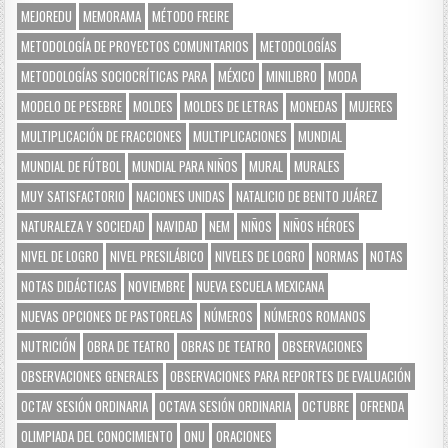
MEJOREDU
MEMORAMA
MÉTODO FREIRE
METODOLOGÍA DE PROYECTOS COMUNITARIOS
METODOLOGÍAS
METODOLOGÍAS SOCIOCRÍTICAS PARA
MÉXICO
MINILIBRO
MODA
MODELO DE PESEBRE
MOLDES
MOLDES DE LETRAS
MONEDAS
MUJERES
MULTIPLICACIÓN DE FRACCIONES
MULTIPLICACIONES
MUNDIAL
MUNDIAL DE FÚTBOL
MUNDIAL PARA NIÑOS
MURAL
MURALES
MUY SATISFACTORIO
NACIONES UNIDAS
NATALICIO DE BENITO JUÁREZ
NATURALEZA Y SOCIEDAD
NAVIDAD
NEM
NIÑOS
NIÑOS HÉROES
NIVEL DE LOGRO
NIVEL PRESILÁBICO
NIVELES DE LOGRO
NORMAS
NOTAS
NOTAS DIDÁCTICAS
NOVIEMBRE
NUEVA ESCUELA MEXICANA
NUEVAS OPCIONES DE PASTORELAS
NÚMEROS
NÚMEROS ROMANOS
NUTRICIÓN
OBRA DE TEATRO
OBRAS DE TEATRO
OBSERVACIONES
OBSERVACIONES GENERALES
OBSERVACIONES PARA REPORTES DE EVALUACIÓN
OCTAV SESIÓN ORDINARIA
OCTAVA SESIÓN ORDINARIA
OCTUBRE
OFRENDA
OLIMPIADA DEL CONOCIMIENTO
ONU
ORACIONES