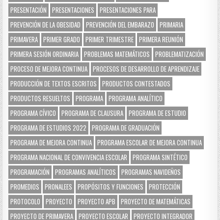
PRESENTACIÓN
PRESENTACIONES
PRESENTACIONES PARA
PREVENCIÓN DE LA OBESIDAD
PREVENCIÓN DEL EMBARAZO
PRIMARIA
PRIMAVERA
PRIMER GRADO
PRIMER TRIMESTRE
PRIMERA REUNIÓN
PRIMERA SESIÓN ORDINARIA
PROBLEMAS MATEMÁTICOS
PROBLEMATIZACIÓN
PROCESO DE MEJORA CONTINUA
PROCESOS DE DESARROLLO DE APRENDIZAJE
PRODUCCIÓN DE TEXTOS ESCRITOS
PRODUCTOS CONTESTADOS
PRODUCTOS RESUELTOS
PROGRAMA
PROGRAMA ANALÍTICO
PROGRAMA CÍVICO
PROGRAMA DE CLAUSURA
PROGRAMA DE ESTUDIO
PROGRAMA DE ESTUDIOS 2022
PROGRAMA DE GRADUACIÓN
PROGRAMA DE MEJORA CONTINUA
PROGRAMA ESCOLAR DE MEJORA CONTINUA
PROGRAMA NACIONAL DE CONVIVENCIA ESCOLAR
PROGRAMA SINTÉTICO
PROGRAMACIÓN
PROGRAMAS ANALÍTICOS
PROGRAMAS NAVIDEÑOS
PROMEDIOS
PRONALEES
PROPÓSITOS Y FUNCIONES
PROTECCIÓN
PROTOCOLO
PROYECTO
PROYECTO APB
PROYECTO DE MATEMÁTICAS
PROYECTO DE PRIMAVERA
PROYECTO ESCOLAR
PROYECTO INTEGRADOR