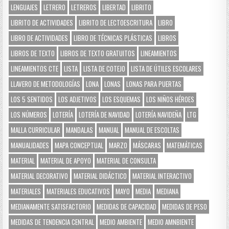
LENGUAJES
LETRERO
LETREROS
LIBERTAD
LIBRITO
LIBRITO DE ACTIVIDADES
LIBRITO DE LECTOESCRITURA
LIBRO
LIBRO DE ACTIVIDADES
LIBRO DE TÉCNICAS PLÁSTICAS
LIBROS
LIBROS DE TEXTO
LIBROS DE TEXTO GRATUITOS
LINEAMIENTOS
LINEAMIENTOS CTE
LISTA
LISTA DE COTEJO
LISTA DE ÚTILES ESCOLARES
LLAVERO DE METODOLOGÍAS
LONA
LONAS
LONAS PARA PUERTAS
LOS 5 SENTIDOS
LOS ADJETIVOS
LOS ESQUEMAS
LOS NIÑOS HÉROES
LOS NÚMEROS
LOTERÍA
LOTERÍA DE NAVIDAD
LOTERÍA NAVIDEÑA
LTG
MALLA CURRICULAR
MANDALAS
MANUAL
MANUAL DE ESCOLTAS
MANUALIDADES
MAPA CONCEPTUAL
MARZO
MÁSCARAS
MATEMÁTICAS
MATERIAL
MATERIAL DE APOYO
MATERIAL DE CONSULTA
MATERIAL DECORATIVO
MATERIAL DIDÁCTICO
MATERIAL INTERACTIVO
MATERIALES
MATERIALES EDUCATIVOS
MAYO
MEDIA
MEDIANA
MEDIANAMENTE SATISFACTORIO
MEDIDAS DE CAPACIDAD
MEDIDAS DE PESO
MEDIDAS DE TENDENCIA CENTRAL
MEDIO AMBIENTE
MEDIO AMNBIENTE