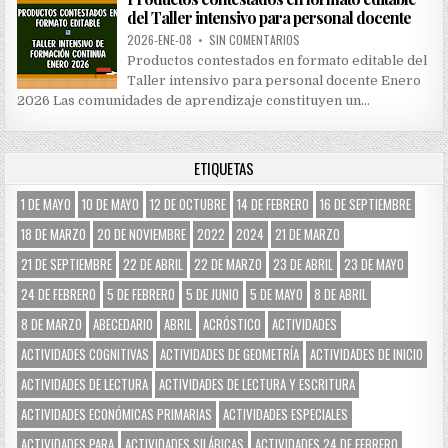
del Taller intensivo para personal docente
2026-ENE-08
•
SIN COMENTARIOS
Productos contestados en formato editable del
Taller intensivo para personal docente Enero
2026 Las comunidades de aprendizaje constituyen un…
ETIQUETAS
1 DE MAYO
10 DE MAYO
12 DE OCTUBRE
14 DE FEBRERO
16 DE SEPTIEMBRE
18 DE MARZO
20 DE NOVIEMBRE
2022
2024
21 DE MARZO
21 DE SEPTIEMBRE
22 DE ABRIL
22 DE MARZO
23 DE ABRIL
23 DE MAYO
24 DE FEBRERO
5 DE FEBRERO
5 DE JUNIO
5 DE MAYO
8 DE ABRIL
8 DE MARZO
ABECEDARIO
ABRIL
ACRÓSTICO
ACTIVIDADES
ACTIVIDADES COGNITIVAS
ACTIVIDADES DE GEOMETRÍA
ACTIVIDADES DE INICIO
ACTIVIDADES DE LECTURA
ACTIVIDADES DE LECTURA Y ESCRITURA
ACTIVIDADES ECONÓMICAS PRIMARIAS
ACTIVIDADES ESPECIALES
ACTIVIDADES PARA
ACTIVIDADES SILÁBICAS
ACTIVIDADES.24 DE FEBRERO