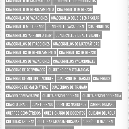
CUADERNILLO DE MATEMÁTICAS
CUADERNILLO DE PRODUCTOS
CUADERNILLO DE REFORZAMIENTO
CUADERNILLO DE REPASO
CUADERNILLO DE VACACIONES
CUADERNILLO DEL SISTEMA SOLAR
CUADERNILLO MULTIGRADO
CUADERNILLO VACACIONAL
CUADERNILLOS
CUADERNILLOS "APRENDE A LEER"
CUADERNILLOS DE ACTIVIDADES
CUADERNILLOS DE FRACCIONES
CUADERNILLOS DE MATEMÁTICAS
CUADERNILLOS DE REFORZAMIENTO
CUADERNILLOS DE REPASO
CUADERNILLOS DE VACACIONES
CUADERNILLOS VACACIONALES
CUADERNO DE ACTIVIDADES
CUADERNO DE MATEMÁTICAS
CUADERNO DE MULTIPLICACIONES
CUADERNO DE TRABAJO
CUADERNOS
CUADERNOS DE MATEMÁTICAS
CUADERNOS DE TRABAJO
CUADRO COMPARATIVO
CUARTA SESIÓN ORDINARI
CUARTA SESIÓN ORDINARIA
CUARTO GRADO
CUARTOGRADO
CUENTOS NAVIDEÑOS
CUERPO HUMANO
CUERPOS GEOMÉTRICOS
CUESTIONARIO DE DOCENTES
CUIDADO DEL AGUA
CULTURAS ANDINAS
CULTURAS MESOAMERICANAS
CURRÍCULO NACIONAL