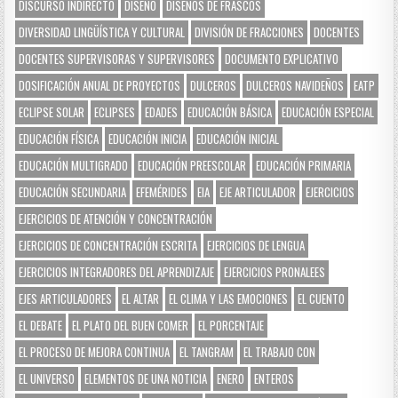
DISCURSO INDIRECTO
DISEÑO
DISEÑOS DE FRASCOS
DIVERSIDAD LINGÜÍSTICA Y CULTURAL
DIVISIÓN DE FRACCIONES
DOCENTES
DOCENTES SUPERVISORAS Y SUPERVISORES
DOCUMENTO EXPLICATIVO
DOSIFICACIÓN ANUAL DE PROYECTOS
DULCEROS
DULCEROS NAVIDEÑOS
EATP
ECLIPSE SOLAR
ECLIPSES
EDADES
EDUCACIÓN BÁSICA
EDUCACIÓN ESPECIAL
EDUCACIÓN FÍSICA
EDUCACIÓN INICIA
EDUCACIÓN INICIAL
EDUCACIÓN MULTIGRADO
EDUCACIÓN PREESCOLAR
EDUCACIÓN PRIMARIA
EDUCACIÓN SECUNDARIA
EFEMÉRIDES
EIA
EJE ARTICULADOR
EJERCICIOS
EJERCICIOS DE ATENCIÓN Y CONCENTRACIÓN
EJERCICIOS DE CONCENTRACIÓN ESCRITA
EJERCICIOS DE LENGUA
EJERCICIOS INTEGRADORES DEL APRENDIZAJE
EJERCICIOS PRONALEES
EJES ARTICULADORES
EL ALTAR
EL CLIMA Y LAS EMOCIONES
EL CUENTO
EL DEBATE
EL PLATO DEL BUEN COMER
EL PORCENTAJE
EL PROCESO DE MEJORA CONTINUA
EL TANGRAM
EL TRABAJO CON
EL UNIVERSO
ELEMENTOS DE UNA NOTICIA
ENERO
ENTEROS