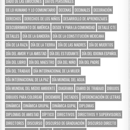
DADO DE LAS EMOCIONES
DATOS PERSONALES
DE LO HUMANO Y LO COMUNITARIO
DECENAS
DECIMALES
DECORACIÓN
DERECHOS
DERECHOS DE LOS NIÑOS
DESARROLLO DE APRENDIZAJES
DESCUBRIMIENTO DE AMÉRICA
DESDE Y PARA LA COMUNIDAD
DETALLE CTE
DETALLES
DÍA DE LA BANDERA
DÍA DE LA CONSTITUCIÓN MEXICANA
DÍA DE LA RAZA
DÍA DE LA TIERRA
DÍA DE LAS MADRES
DÍA DE MUERTOS
DÍA DEL AMOR Y LA AMISTAD
DÍA DEL ESTUDIANTE
DÍA DEL IDIOMA ESPAÑOL
DÍA DEL LIBRO
DÍA DEL MAESTRO
DÍA DEL NIÑO
DÍA DEL PADRE
DÍA DEL TRABAJO
DÍA INTERNACIONAL DE LA MUJER
DÍA INTERNACIONAL DE LA PAZ
DÍA MUNDIAL DEL AGUA
DÍA MUNDIAL DEL MEDIO AMBIENTE
DIAGRAMA
DIARIO DE TRABAJO
DIBUJOS
DIBUJOS PARA COLOREAR
DICIEMBRE
DICTADOS
DIFERENCIACIÓN DE LETRAS
DINÁMICA
DINÁMICA GRUPAL
DINÁMICA GUPAL
DIPLOMAS
DIPLOMAS DE AMISTAD
DÍPTICO
DIRECTIVOS
DIRECTIVOS Y SUPERVISORES
DIRECTORES
DISCURSO
DISCURSO DE GRADUACIÓN
DISCURSO DIRECTO