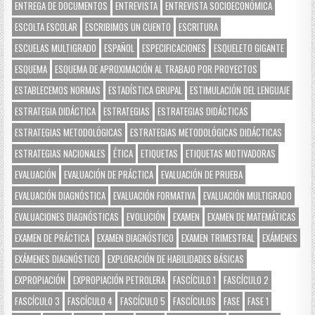
ENTREGA DE DOCUMENTOS
ENTREVISTA
ENTREVISTA SOCIOECONÓMICA
ESCOLTA ESCOLAR
ESCRIBIMOS UN CUENTO
ESCRITURA
ESCUELAS MULTIGRADO
ESPAÑOL
ESPECIFICACIONES
ESQUELETO GIGANTE
ESQUEMA
ESQUEMA DE APROXIMACIÓN AL TRABAJO POR PROYECTOS
ESTABLECEMOS NORMAS
ESTADÍSTICA GRUPAL
ESTIMULACIÓN DEL LENGUAJE
ESTRATEGIA DIDÁCTICA
ESTRATEGIAS
ESTRATEGIAS DIDÁCTICAS
ESTRATEGIAS METODOLÓGICAS
ESTRATEGIAS METODOLÓGICAS DIDÁCTICAS
ESTRATEGIAS NACIONALES
ÉTICA
ETIQUETAS
ETIQUETAS MOTIVADORAS
EVALUACIÓN
EVALUACIÓN DE PRÁCTICA
EVALUACIÓN DE PRUEBA
EVALUACIÓN DIAGNÓSTICA
EVALUACIÓN FORMATIVA
EVALUACIÓN MULTIGRADO
EVALUACIONES DIAGNÓSTICAS
EVOLUCIÓN
EXAMEN
EXAMEN DE MATEMÁTICAS
EXAMEN DE PRÁCTICA
EXAMEN DIAGNÓSTICO
EXAMEN TRIMESTRAL
EXÁMENES
EXÁMENES DIAGNÓSTICO
EXPLORACIÓN DE HABILIDADES BÁSICAS
EXPROPIACIÓN
EXPROPIACIÓN PETROLERA
FASCÍCULO 1
FASCÍCULO 2
FASCÍCULO 3
FASCÍCULO 4
FASCÍCULO 5
FASCÍCULOS
FASE
FASE 1