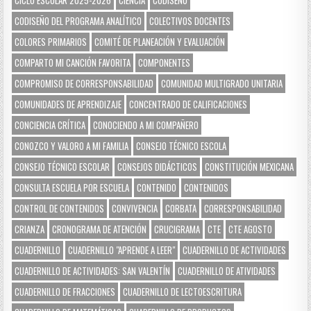
CICLO ESCOLAR 2025-2026
CIENCIA
CODISEÑO
CODISEÑO DEL PROGRAMA ANALÍTICO
COLECTIVOS DOCENTES
COLORES PRIMARIOS
COMITÉ DE PLANEACIÓN Y EVALUACIÓN
COMPARTO MI CANCIÓN FAVORITA
COMPONENTES
COMPROMISO DE CORRESPONSABILIDAD
COMUNIDAD MULTIGRADO UNITARIA
COMUNIDADES DE APRENDIZAJE
CONCENTRADO DE CALIFICACIONES
CONCIENCIA CRÍTICA
CONOCIENDO A MI COMPAÑERO
CONOZCO Y VALORO A MI FAMILIA
CONSEJO TÉCNICO ESCOLA
CONSEJO TÉCNICO ESCOLAR
CONSEJOS DIDÁCTICOS
CONSTITUCIÓN MEXICANA
CONSULTA ESCUELA POR ESCUELA
CONTENIDO
CONTENIDOS
CONTROL DE CONTENIDOS
CONVIVENCIA
CORBATA
CORRESPONSABILIDAD
CRIANZA
CRONOGRAMA DE ATENCIÓN
CRUCIGRAMA
CTE
CTE AGOSTO
CUADERNILLO
CUADERNILLO "APRENDE A LEER"
CUADERNILLO DE ACTIVIDADES
CUADERNILLO DE ACTIVIDADES: SAN VALENTÍN
CUADERNILLO DE ATIVIDADES
CUADERNILLO DE FRACCIONES
CUADERNILLO DE LECTOESCRITURA