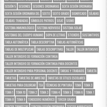
SESIÓN 5
SESIONES
SESIONES ORDINARIAS
SEXTA SESIÓN ORDINARIA
SEXTA SESIÓN ORDINARIA DEL
SEXTO
SEXTO GRADO
SIGNIFICADO
SÍLABAS
SÍLABAS TRABADAS
SÍMBOLOS PATRIOS
SISAT
SISMO
SISTEMA INMUNOLÓGICO
SISTEMA NERVIOSO
SISTEMA SOLAR
SISTEMAS DEL CUERPO HUMANO
SOPA DE LETRAS
STICKERS
SUSTANTIVOS
TABLA AUTOMÁTICA
TABLA DESCRIPTIVA
TABLAS AUTOMÁTICAS
TABLAS DE MULTIPLICAR
TABLAS DESCRIPTIVAS
TALLER
TALLER INTENSIVO
TALLER INTENSIVO DE FORMACIÓN CONTINUA
TALLER INTENSIVO DE FORMACIÓN CONTINUA PARA DOCENTES
TALLER INTENSIVO PARA PERSONAL DOCENTE
TAREAS Y TRABAJOS
TARJETA
TARJETAS
TARJETAS DE AMISTAD
TARJETAS DE ÚTILES ESCOLARES
TARJETAS PARA COLOREAR
TEA
TÉCNICAS DE PINTURA
TEMA
TEMA 3
TEMA 1
TEMA 10
TEMA 2
TEMA 3
TEMA 4
TEMA 5
TEMA 6
TEMA 7
TEMA 8
TEMA 9
TENDEDERO NUMÉRICO
TERCER GRADO
TERCER TRIMESTRE
TERCERA SESIÓN ORDINARIA
TEXTOS NARRATIVOS