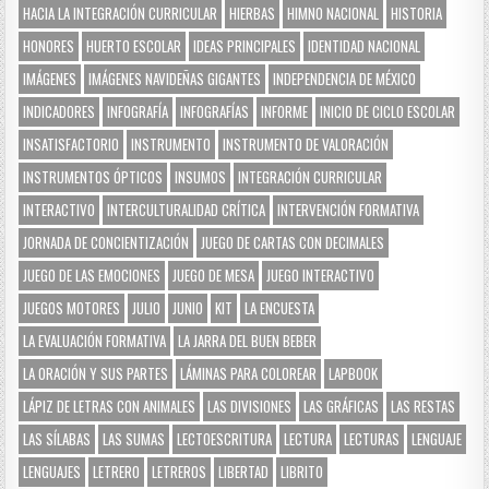
HACIA LA INTEGRACIÓN CURRICULAR
HIERBAS
HIMNO NACIONAL
HISTORIA
HONORES
HUERTO ESCOLAR
IDEAS PRINCIPALES
IDENTIDAD NACIONAL
IMÁGENES
IMÁGENES NAVIDEÑAS GIGANTES
INDEPENDENCIA DE MÉXICO
INDICADORES
INFOGRAFÍA
INFOGRAFÍAS
INFORME
INICIO DE CICLO ESCOLAR
INSATISFACTORIO
INSTRUMENTO
INSTRUMENTO DE VALORACIÓN
INSTRUMENTOS ÓPTICOS
INSUMOS
INTEGRACIÓN CURRICULAR
INTERACTIVO
INTERCULTURALIDAD CRÍTICA
INTERVENCIÓN FORMATIVA
JORNADA DE CONCIENTIZACIÓN
JUEGO DE CARTAS CON DECIMALES
JUEGO DE LAS EMOCIONES
JUEGO DE MESA
JUEGO INTERACTIVO
JUEGOS MOTORES
JULIO
JUNIO
KIT
LA ENCUESTA
LA EVALUACIÓN FORMATIVA
LA JARRA DEL BUEN BEBER
LA ORACIÓN Y SUS PARTES
LÁMINAS PARA COLOREAR
LAPBOOK
LÁPIZ DE LETRAS CON ANIMALES
LAS DIVISIONES
LAS GRÁFICAS
LAS RESTAS
LAS SÍLABAS
LAS SUMAS
LECTOESCRITURA
LECTURA
LECTURAS
LENGUAJE
LENGUAJES
LETRERO
LETREROS
LIBERTAD
LIBRITO