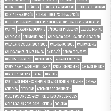
BIODIVERSIDAD
BITÁCORA
BITÁCORA DE APRENDIZAJE
BITÁCORA DEL ALUMNO
BOLETA DE EVALUACIÓN
BOLETAS
BOLETAS DE EVALUACIÓN
BOLETÍN INFORMATIVO
BOLETINES INFORMATIVOS
CADENAS ALIMENTARIAS
CAJITAS
CALAVERITA COLGANTE
CÁLCULO DE PROMEDIOS
CÁLCULO MENTAL
CALENDARIO
CALENDARIO 2024
CALENDARIO 2025
CALENDARIO ESCOLAR
CALENDARIO ESCOLAR 2024-2025
CALENDARIOS 2025
CALIFICACIONES
CALIFICACIONES TRIMESTRALES
CALIGRAFÍA
CAMPO FORMATIVO
CAMPOS FORMATIVOS
CAPACIDADES
CARGA DE EVIDENCIAS
CARPETA PARA LA REFLEXIÓN
CARTA
CARTA COMPROMISO
CARTA DE OPINIÓN
CARTA DESCRIPTIVA
CARTAS
CARTELES
CARTILLA DE DERECHOS SEXUALES DE ADOLESCENTES Y JÓVENES
CENEFAS
CENTENAS
CEREMONIA
CEREMONIA DE GRADUACIÓN
CICLO ESCOLAR 2023-2024
CICLO ESCOLAR 2024-2025
CICLO ESCOLAR 2025-2026
CIENCIA
CODISEÑO