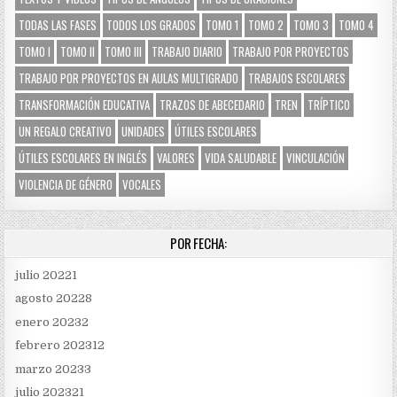
TODAS LAS FASES
TODOS LOS GRADOS
TOMO 1
TOMO 2
TOMO 3
TOMO 4
TOMO I
TOMO II
TOMO III
TRABAJO DIARIO
TRABAJO POR PROYECTOS
TRABAJO POR PROYECTOS EN AULAS MULTIGRADO
TRABAJOS ESCOLARES
TRANSFORMACIÓN EDUCATIVA
TRAZOS DE ABECEDARIO
TREN
TRÍPTICO
UN REGALO CREATIVO
UNIDADES
ÚTILES ESCOLARES
ÚTILES ESCOLARES EN INGLÉS
VALORES
VIDA SALUDABLE
VINCULACIÓN
VIOLENCIA DE GÉNERO
VOCALES
POR FECHA:
julio 2022
1
agosto 2022
8
enero 2023
2
febrero 2023
12
marzo 2023
3
julio 2023
21