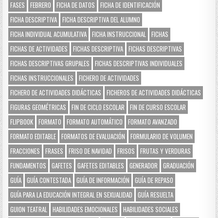
FASES
FEBRERO
FICHA DE DATOS
FICHA DE IDENTIFICACIÓN
FICHA DESCRIPTIVA
FICHA DESCRIPTIVA DEL ALUMNO
FICHA INDIVIDUAL ACUMULATIVA
FICHA INSTRUCCIONAL
FICHAS
FICHAS DE ACTIVIDADES
FICHAS DESCRIPTIVA
FICHAS DESCRIPTIVAS
FICHAS DESCRIPTIVAS GRUPALES
FICHAS DESCRIPTIVAS INDIVIDUALES
FICHAS INSTRUCCIONALES
FICHERO DE ACTIVIDADES
FICHERO DE ACTIVIDADES DIDÁCTICAS
FICHEROS DE ACTIVIDADES DIDÁCTICAS
FIGURAS GEOMÉTRICAS
FIN DE CICLO ESCOLAR
FIN DE CURSO ESCOLAR
FLIPBOOK
FORMATO
FORMATO AUTOMÁTICO
FORMATO AVANZADO
FORMATO EDITABLE
FORMATOS DE EVALUACIÓN
FORMULARIO DE VOLUMEN
FRACCIONES
FRASES
FRISO DE NAVIDAD
FRISOS
FRUTAS Y VERDURAS
FUNDAMENTOS
GAFETES
GAFETES EDITABLES
GENERADOR
GRADUACIÓN
GUÍA
GUÍA CONTESTADA
GUÍA DE INFORMACIÓN
GUÍA DE REPASO
GUÍA PARA LA EDUCACIÓN INTEGRAL EN SEXUALIDAD
GUÍA RESUELTA
GUION TEATRAL
HABILIDADES EMOCIONALES
HABILIDADES SOCIALES