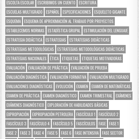
ESCOLTA ESCOLAR
ESCRIBIMOS UN CUENTO
ESCRITURA
ESCUELAS MULTIGRADO
ESPAÑOL
ESPECIFICACIONES
ESQUELETO GIGANTE
ESQUEMA
ESQUEMA DE APROXIMACIÓN AL TRABAJO POR PROYECTOS
ESTABLECEMOS NORMAS
ESTADÍSTICA GRUPAL
ESTIMULACIÓN DEL LENGUAJE
ESTRATEGIA DIDÁCTICA
ESTRATEGIAS
ESTRATEGIAS DIDÁCTICAS
ESTRATEGIAS METODOLÓGICAS
ESTRATEGIAS METODOLÓGICAS DIDÁCTICAS
ESTRATEGIAS NACIONALES
ÉTICA
ETIQUETAS
ETIQUETAS MOTIVADORAS
EVALUACIÓN
EVALUACIÓN DE PRÁCTICA
EVALUACIÓN DE PRUEBA
EVALUACIÓN DIAGNÓSTICA
EVALUACIÓN FORMATIVA
EVALUACIÓN MULTIGRADO
EVALUACIONES DIAGNÓSTICAS
EVOLUCIÓN
EXAMEN
EXAMEN DE MATEMÁTICAS
EXAMEN DE PRÁCTICA
EXAMEN DIAGNÓSTICO
EXAMEN TRIMESTRAL
EXÁMENES
EXÁMENES DIAGNÓSTICO
EXPLORACIÓN DE HABILIDADES BÁSICAS
EXPROPIACIÓN
EXPROPIACIÓN PETROLERA
FASCÍCULO 1
FASCÍCULO 2
FASCÍCULO 3
FASCÍCULO 4
FASCÍCULO 5
FASCÍCULOS
FASE
FASE 1
FASE 2
FASE 3
FASE 4
FASE 5
FASE 6
FASE INTENSIVA
FASE SECTOR