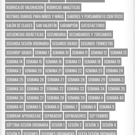
RÚBRICA DE VALORACIÓN
RÚBRICAS ANALÍTICAS
RUTINAS DIARIAS PARA NIÑOS Y NIÑAS
SABERES Y PENSAMIENTO CIENTÍFICO
SALÓN DE CLASES
SAN VALENTÍN
SARAMPIÓN
SATISFACTORIO
SECUENCIAS DIDÁCTICAS
SECUNDARIA
SECUNDARIOS Y TERCIARIOS
SEGUNDA SESIÓN ORDINARIA
SEGUNDO GRADO
SEGUNDO TRIMESTRE
SEGUNDP GRADO
SEMANA 1
SEMANA 10
SEMANA 11
SEMANA 12
SEMANA 13
SEMANA 14
SEMANA 15
SEMANA 16
SEMANA 17
SEMANA 18
SEMANA 19
SEMANA 2
SEMANA 20
SEMANA 21
SEMANA 22
SEMANA 23
SEMANA 24
SEMANA 25
SEMANA 26
SEMANA 27
SEMANA 28
SEMANA 29
SEMANA 3
SEMANA 30
SEMANA 31
SEMANA 32
SEMANA 33
SEMANA 34
SEMANA 35
SEMANA 36
SEMANA 37
SEMANA 38
SEMANA 39
SEMANA 4
SEMANA 40
SEMANA 41
SEMANA 5
SEMANA 6
SEMANA 7
SEMANA 8
SEMANA 9
SEMBRAR APRENDIZAJE
SEPARADOR
SEPARADORES
SEPTIEMBRE
SÉPTIMA SESIÓN ORDINARIA
SESIÓN 1
SESIÓN 2
SESIÓN 3
SESIÓN 4
SESIÓN 5
SESIONES
SESIONES ORDINARIAS
SEXTA SESIÓN ORDINARIA