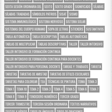
SEXTA SESIÓN ORDINARIA DEL
SEXTO
SEXTO GRADO
SIGNIFICADO
SÍLABAS
SÍLABAS TRABADAS
SÍMBOLOS PATRIOS
SISAT
SISMO
SISTEMA INMUNOLÓGICO
SISTEMA NERVIOSO
SISTEMA SOLAR
SISTEMAS DEL CUERPO HUMANO
SOPA DE LETRAS
STICKERS
SUSTANTIVOS
TABLA AUTOMÁTICA
TABLA DESCRIPTIVA
TABLAS AUTOMÁTICAS
TABLAS DE MULTIPLICAR
TABLAS DESCRIPTIVAS
TALLER
TALLER INTENSIVO
TALLER INTENSIVO DE FORMACIÓN CONTINUA
TALLER INTENSIVO DE FORMACIÓN CONTINUA PARA DOCENTES
TALLER INTENSIVO PARA PERSONAL DOCENTE
TAREAS Y TRABAJOS
TARJETA
TARJETAS
TARJETAS DE AMISTAD
TARJETAS DE ÚTILES ESCOLARES
TARJETAS PARA COLOREAR
TEA
TÉCNICAS DE PINTURA
TEMA
TEMA 3
TEMA 1
TEMA 10
TEMA 2
TEMA 3
TEMA 4
TEMA 5
TEMA 6
TEMA 7
TEMA 8
TEMA 9
TENDEDERO NUMÉRICO
TERCER GRADO
TERCER TRIMESTRE
TERCERA SESIÓN ORDINARIA
TEXTOS NARRATIVOS
TEXTOS Y VÍDEOS
TIPOS DE ÁNGULOS
TIPOS DE ORACIONES