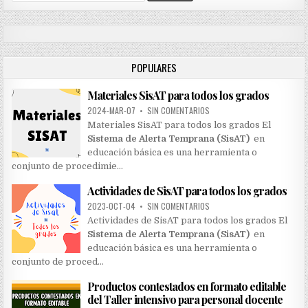
a
r
c
h
POPULARES
f
o
Materiales SisAT para todos los grados
r
:
2024-MAR-07
•
SIN COMENTARIOS
Materiales SisAT para todos los grados El
Sistema de Alerta Temprana (SisAT)
en
educación básica es una herramienta o
conjunto de procedimie…
Actividades de SisAT para todos los grados
2023-OCT-04
•
SIN COMENTARIOS
Actividades de SisAT para todos los grados El
Sistema de Alerta Temprana (SisAT)
en
educación básica es una herramienta o
conjunto de proced…
Productos contestados en formato editable
del Taller intensivo para personal docente