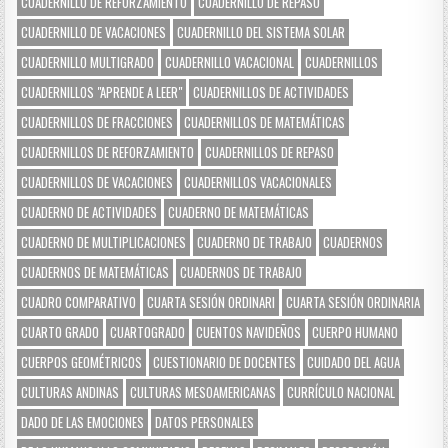
CUADERNILLO DE REFORZAMIENTO
CUADERNILLO DE REPASO
CUADERNILLO DE VACACIONES
CUADERNILLO DEL SISTEMA SOLAR
CUADERNILLO MULTIGRADO
CUADERNILLO VACACIONAL
CUADERNILLOS
CUADERNILLOS "APRENDE A LEER"
CUADERNILLOS DE ACTIVIDADES
CUADERNILLOS DE FRACCIONES
CUADERNILLOS DE MATEMÁTICAS
CUADERNILLOS DE REFORZAMIENTO
CUADERNILLOS DE REPASO
CUADERNILLOS DE VACACIONES
CUADERNILLOS VACACIONALES
CUADERNO DE ACTIVIDADES
CUADERNO DE MATEMÁTICAS
CUADERNO DE MULTIPLICACIONES
CUADERNO DE TRABAJO
CUADERNOS
CUADERNOS DE MATEMÁTICAS
CUADERNOS DE TRABAJO
CUADRO COMPARATIVO
CUARTA SESIÓN ORDINARI
CUARTA SESIÓN ORDINARIA
CUARTO GRADO
CUARTOGRADO
CUENTOS NAVIDEÑOS
CUERPO HUMANO
CUERPOS GEOMÉTRICOS
CUESTIONARIO DE DOCENTES
CUIDADO DEL AGUA
CULTURAS ANDINAS
CULTURAS MESOAMERICANAS
CURRÍCULO NACIONAL
DADO DE LAS EMOCIONES
DATOS PERSONALES