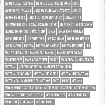
LIBRITO DE ACTIVIDADES
LIBRITO DE LECTOESCRITURA
LIBRO
LIBRO DE ACTIVIDADES
LIBRO DE TÉCNICAS PLÁSTICAS
LIBROS
LIBROS DE TEXTO
LIBROS DE TEXTO GRATUITOS
LINEAMIENTOS
LINEAMIENTOS CTE
LISTA
LISTA DE COTEJO
LISTA DE ÚTILES ESCOLARES
LLAVERO DE METODOLOGÍAS
LONA
LONAS
LONAS PARA PUERTAS
LOS 5 SENTIDOS
LOS ADJETIVOS
LOS ESQUEMAS
LOS NIÑOS HÉROES
LOS NÚMEROS
LOTERÍA
LOTERÍA DE NAVIDAD
LOTERÍA NAVIDEÑA
LTG
MALLA CURRICULAR
MANDALAS
MANUAL
MANUAL DE ESCOLTAS
MANUALIDADES
MAPA CONCEPTUAL
MARZO
MÁSCARAS
MATEMÁTICAS
MATERIAL
MATERIAL DE APOYO
MATERIAL DE CONSULTA
MATERIAL DECORATIVO
MATERIAL DIDÁCTICO
MATERIAL INTERACTIVO
MATERIALES
MATERIALES EDUCATIVOS
MAYO
MEDIA
MEDIANA
MEDIANAMENTE SATISFACTORIO
MEDIDAS DE CAPACIDAD
MEDIDAS DE PESO
MEDIDAS DE TENDENCIA CENTRAL
MEDIO AMBIENTE
MEDIO AMNBIENTE
MEJOREDU
MEMORAMA
MÉTODO FREIRE