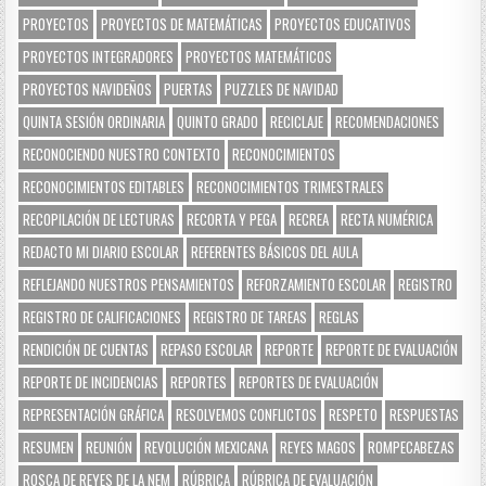
PROYECTOS
PROYECTOS DE MATEMÁTICAS
PROYECTOS EDUCATIVOS
PROYECTOS INTEGRADORES
PROYECTOS MATEMÁTICOS
PROYECTOS NAVIDEÑOS
PUERTAS
PUZZLES DE NAVIDAD
QUINTA SESIÓN ORDINARIA
QUINTO GRADO
RECICLAJE
RECOMENDACIONES
RECONOCIENDO NUESTRO CONTEXTO
RECONOCIMIENTOS
RECONOCIMIENTOS EDITABLES
RECONOCIMIENTOS TRIMESTRALES
RECOPILACIÓN DE LECTURAS
RECORTA Y PEGA
RECREA
RECTA NUMÉRICA
REDACTO MI DIARIO ESCOLAR
REFERENTES BÁSICOS DEL AULA
REFLEJANDO NUESTROS PENSAMIENTOS
REFORZAMIENTO ESCOLAR
REGISTRO
REGISTRO DE CALIFICACIONES
REGISTRO DE TAREAS
REGLAS
RENDICIÓN DE CUENTAS
REPASO ESCOLAR
REPORTE
REPORTE DE EVALUACIÓN
REPORTE DE INCIDENCIAS
REPORTES
REPORTES DE EVALUACIÓN
REPRESENTACIÓN GRÁFICA
RESOLVEMOS CONFLICTOS
RESPETO
RESPUESTAS
RESUMEN
REUNIÓN
REVOLUCIÓN MEXICANA
REYES MAGOS
ROMPECABEZAS
ROSCA DE REYES DE LA NEM
RÚBRICA
RÚBRICA DE EVALUACIÓN