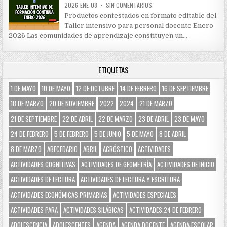
2026-ENE-08
•
SIN COMENTARIOS
Productos contestados en formato editable del
Taller intensivo para personal docente Enero
2026 Las comunidades de aprendizaje constituyen un…
ETIQUETAS
1 DE MAYO
10 DE MAYO
12 DE OCTUBRE
14 DE FEBRERO
16 DE SEPTIEMBRE
18 DE MARZO
20 DE NOVIEMBRE
2022
2024
21 DE MARZO
21 DE SEPTIEMBRE
22 DE ABRIL
22 DE MARZO
23 DE ABRIL
23 DE MAYO
24 DE FEBRERO
5 DE FEBRERO
5 DE JUNIO
5 DE MAYO
8 DE ABRIL
8 DE MARZO
ABECEDARIO
ABRIL
ACRÓSTICO
ACTIVIDADES
ACTIVIDADES COGNITIVAS
ACTIVIDADES DE GEOMETRÍA
ACTIVIDADES DE INICIO
ACTIVIDADES DE LECTURA
ACTIVIDADES DE LECTURA Y ESCRITURA
ACTIVIDADES ECONÓMICAS PRIMARIAS
ACTIVIDADES ESPECIALES
ACTIVIDADES PARA
ACTIVIDADES SILÁBICAS
ACTIVIDADES.24 DE FEBRERO
ADOLESCENCIA
ADOLESCENTES
AGENDA
AGENDA DOCENTE
AGENDA ESCOLAR