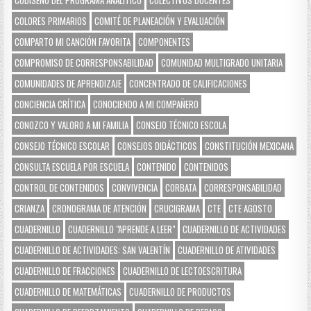
CODISEÑO DEL PROGRAMA ANALÍTICO
COLECTIVOS DOCENTES
COLORES PRIMARIOS
COMITÉ DE PLANEACIÓN Y EVALUACIÓN
COMPARTO MI CANCIÓN FAVORITA
COMPONENTES
COMPROMISO DE CORRESPONSABILIDAD
COMUNIDAD MULTIGRADO UNITARIA
COMUNIDADES DE APRENDIZAJE
CONCENTRADO DE CALIFICACIONES
CONCIENCIA CRÍTICA
CONOCIENDO A MI COMPAÑERO
CONOZCO Y VALORO A MI FAMILIA
CONSEJO TÉCNICO ESCOLA
CONSEJO TÉCNICO ESCOLAR
CONSEJOS DIDÁCTICOS
CONSTITUCIÓN MEXICANA
CONSULTA ESCUELA POR ESCUELA
CONTENIDO
CONTENIDOS
CONTROL DE CONTENIDOS
CONVIVENCIA
CORBATA
CORRESPONSABILIDAD
CRIANZA
CRONOGRAMA DE ATENCIÓN
CRUCIGRAMA
CTE
CTE AGOSTO
CUADERNILLO
CUADERNILLO "APRENDE A LEER"
CUADERNILLO DE ACTIVIDADES
CUADERNILLO DE ACTIVIDADES: SAN VALENTÍN
CUADERNILLO DE ATIVIDADES
CUADERNILLO DE FRACCIONES
CUADERNILLO DE LECTOESCRITURA
CUADERNILLO DE MATEMÁTICAS
CUADERNILLO DE PRODUCTOS