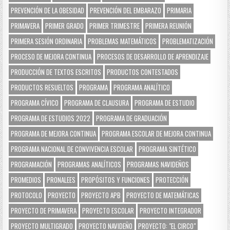
PREVENCIÓN DE LA OBESIDAD
PREVENCIÓN DEL EMBARAZO
PRIMARIA
PRIMAVERA
PRIMER GRADO
PRIMER TRIMESTRE
PRIMERA REUNIÓN
PRIMERA SESIÓN ORDINARIA
PROBLEMAS MATEMÁTICOS
PROBLEMATIZACIÓN
PROCESO DE MEJORA CONTINUA
PROCESOS DE DESARROLLO DE APRENDIZAJE
PRODUCCIÓN DE TEXTOS ESCRITOS
PRODUCTOS CONTESTADOS
PRODUCTOS RESUELTOS
PROGRAMA
PROGRAMA ANALÍTICO
PROGRAMA CÍVICO
PROGRAMA DE CLAUSURA
PROGRAMA DE ESTUDIO
PROGRAMA DE ESTUDIOS 2022
PROGRAMA DE GRADUACIÓN
PROGRAMA DE MEJORA CONTINUA
PROGRAMA ESCOLAR DE MEJORA CONTINUA
PROGRAMA NACIONAL DE CONVIVENCIA ESCOLAR
PROGRAMA SINTÉTICO
PROGRAMACIÓN
PROGRAMAS ANALÍTICOS
PROGRAMAS NAVIDEÑOS
PROMEDIOS
PRONALEES
PROPÓSITOS Y FUNCIONES
PROTECCIÓN
PROTOCOLO
PROYECTO
PROYECTO APB
PROYECTO DE MATEMÁTICAS
PROYECTO DE PRIMAVERA
PROYECTO ESCOLAR
PROYECTO INTEGRADOR
PROYECTO MULTIGRADO
PROYECTO NAVIDEÑO
PROYECTO: "EL CIRCO"