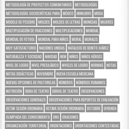
METODOLOGÍA DE PROYECTOS COMUNITARIOS
METODOLOGÍAS
METODOLOGÍAS SOCIOCRÍTICAS PARA
MÉXICO
MINILIBRO
MODA
MODELO DE PESEBRE
MOLDES
MOLDES DE LETRAS
MONEDAS
MUJERES
MULTIPLICACIÓN DE FRACCIONES
MULTIPLICACIONES
MUNDIAL
MUNDIAL DE FÚTBOL
MUNDIAL PARA NIÑOS
MURAL
MURALES
MUY SATISFACTORIO
NACIONES UNIDAS
NATALICIO DE BENITO JUÁREZ
NATURALEZA Y SOCIEDAD
NAVIDAD
NEM
NIÑOS
NIÑOS HÉROES
NIVEL DE LOGRO
NIVEL PRESILÁBICO
NIVELES DE LOGRO
NORMAS
NOTAS
NOTAS DIDÁCTICAS
NOVIEMBRE
NUEVA ESCUELA MEXICANA
NUEVAS OPCIONES DE PASTORELAS
NÚMEROS
NÚMEROS ROMANOS
NUTRICIÓN
OBRA DE TEATRO
OBRAS DE TEATRO
OBSERVACIONES
OBSERVACIONES GENERALES
OBSERVACIONES PARA REPORTES DE EVALUACIÓN
OCTAV SESIÓN ORDINARIA
OCTAVA SESIÓN ORDINARIA
OCTUBRE
OFRENDA
OLIMPIADA DEL CONOCIMIENTO
ONU
ORACIONES
ORGANIZACIÓN TERRITORIAL
ORIENTACIONES
ORIENTACIONES CONTESTADAS