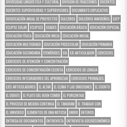
DIVERSIDAD LINGÜÍSTICA Y CULTURAL
DIVISIÓN DE FRACCIONES
DOCENTES
DOCENTES SUPERVISORAS Y SUPERVISORES
DOCUMENTO EXPLICATIVO
DOSIFICACIÓN ANUAL DE PROYECTOS
DULCEROS
DULCEROS NAVIDEÑOS
EATP
ECLIPSE SOLAR
ECLIPSES
EDADES
EDUCACIÓN BÁSICA
EDUCACIÓN ESPECIAL
EDUCACIÓN FÍSICA
EDUCACIÓN INICIA
EDUCACIÓN INICIAL
EDUCACIÓN MULTIGRADO
EDUCACIÓN PREESCOLAR
EDUCACIÓN PRIMARIA
EDUCACIÓN SECUNDARIA
EFEMÉRIDES
EIA
EJE ARTICULADOR
EJERCICIOS
EJERCICIOS DE ATENCIÓN Y CONCENTRACIÓN
EJERCICIOS DE CONCENTRACIÓN ESCRITA
EJERCICIOS DE LENGUA
EJERCICIOS INTEGRADORES DEL APRENDIZAJE
EJERCICIOS PRONALEES
EJES ARTICULADORES
EL ALTAR
EL CLIMA Y LAS EMOCIONES
EL CUENTO
EL DEBATE
EL PLATO DEL BUEN COMER
EL PORCENTAJE
EL PROCESO DE MEJORA CONTINUA
EL TANGRAM
EL TRABAJO CON
EL UNIVERSO
ELEMENTOS DE UNA NOTICIA
ENERO
ENTEROS
ENTREGA DE DOCUMENTOS
ENTREVISTA
ENTREVISTA SOCIOECONÓMICA