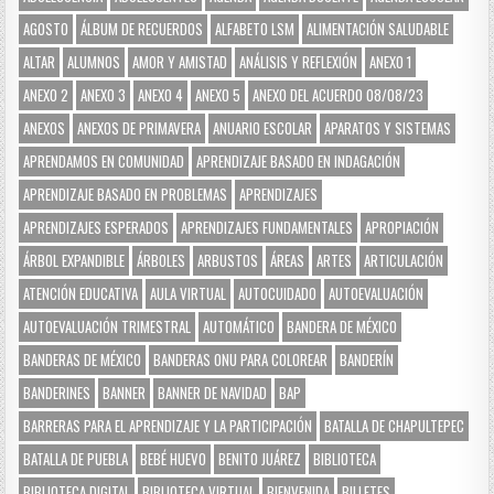
AGOSTO
ÁLBUM DE RECUERDOS
ALFABETO LSM
ALIMENTACIÓN SALUDABLE
ALTAR
ALUMNOS
AMOR Y AMISTAD
ANÁLISIS Y REFLEXIÓN
ANEXO 1
ANEXO 2
ANEXO 3
ANEXO 4
ANEXO 5
ANEXO DEL ACUERDO 08/08/23
ANEXOS
ANEXOS DE PRIMAVERA
ANUARIO ESCOLAR
APARATOS Y SISTEMAS
APRENDAMOS EN COMUNIDAD
APRENDIZAJE BASADO EN INDAGACIÓN
APRENDIZAJE BASADO EN PROBLEMAS
APRENDIZAJES
APRENDIZAJES ESPERADOS
APRENDIZAJES FUNDAMENTALES
APROPIACIÓN
ÁRBOL EXPANDIBLE
ÁRBOLES
ARBUSTOS
ÁREAS
ARTES
ARTICULACIÓN
ATENCIÓN EDUCATIVA
AULA VIRTUAL
AUTOCUIDADO
AUTOEVALUACIÓN
AUTOEVALUACIÓN TRIMESTRAL
AUTOMÁTICO
BANDERA DE MÉXICO
BANDERAS DE MÉXICO
BANDERAS ONU PARA COLOREAR
BANDERÍN
BANDERINES
BANNER
BANNER DE NAVIDAD
BAP
BARRERAS PARA EL APRENDIZAJE Y LA PARTICIPACIÓN
BATALLA DE CHAPULTEPEC
BATALLA DE PUEBLA
BEBÉ HUEVO
BENITO JUÁREZ
BIBLIOTECA
BIBLIOTECA DIGITAL
BIBLIOTECA VIRTUAL
BIENVENIDA
BILLETES