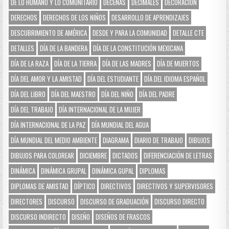
DE LO HUMANO Y LO COMUNITARIO
DECENAS
DECIMALES
DECORACIÓN
DERECHOS
DERECHOS DE LOS NIÑOS
DESARROLLO DE APRENDIZAJES
DESCUBRIMIENTO DE AMÉRICA
DESDE Y PARA LA COMUNIDAD
DETALLE CTE
DETALLES
DÍA DE LA BANDERA
DÍA DE LA CONSTITUCIÓN MEXICANA
DÍA DE LA RAZA
DÍA DE LA TIERRA
DÍA DE LAS MADRES
DÍA DE MUERTOS
DÍA DEL AMOR Y LA AMISTAD
DÍA DEL ESTUDIANTE
DÍA DEL IDIOMA ESPAÑOL
DÍA DEL LIBRO
DÍA DEL MAESTRO
DÍA DEL NIÑO
DÍA DEL PADRE
DÍA DEL TRABAJO
DÍA INTERNACIONAL DE LA MUJER
DÍA INTERNACIONAL DE LA PAZ
DÍA MUNDIAL DEL AGUA
DÍA MUNDIAL DEL MEDIO AMBIENTE
DIAGRAMA
DIARIO DE TRABAJO
DIBUJOS
DIBUJOS PARA COLOREAR
DICIEMBRE
DICTADOS
DIFERENCIACIÓN DE LETRAS
DINÁMICA
DINÁMICA GRUPAL
DINÁMICA GUPAL
DIPLOMAS
DIPLOMAS DE AMISTAD
DÍPTICO
DIRECTIVOS
DIRECTIVOS Y SUPERVISORES
DIRECTORES
DISCURSO
DISCURSO DE GRADUACIÓN
DISCURSO DIRECTO
DISCURSO INDIRECTO
DISEÑO
DISEÑOS DE FRASCOS