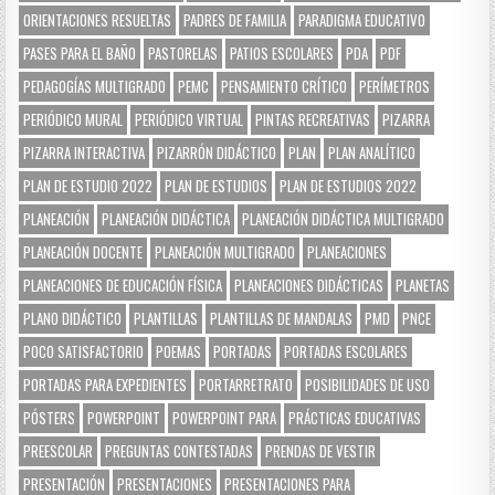
ORIENTACIONES RESUELTAS
PADRES DE FAMILIA
PARADIGMA EDUCATIVO
PASES PARA EL BAÑO
PASTORELAS
PATIOS ESCOLARES
PDA
PDF
PEDAGOGÍAS MULTIGRADO
PEMC
PENSAMIENTO CRÍTICO
PERÍMETROS
PERIÓDICO MURAL
PERIÓDICO VIRTUAL
PINTAS RECREATIVAS
PIZARRA
PIZARRA INTERACTIVA
PIZARRÓN DIDÁCTICO
PLAN
PLAN ANALÍTICO
PLAN DE ESTUDIO 2022
PLAN DE ESTUDIOS
PLAN DE ESTUDIOS 2022
PLANEACIÓN
PLANEACIÓN DIDÁCTICA
PLANEACIÓN DIDÁCTICA MULTIGRADO
PLANEACIÓN DOCENTE
PLANEACIÓN MULTIGRADO
PLANEACIONES
PLANEACIONES DE EDUCACIÓN FÍSICA
PLANEACIONES DIDÁCTICAS
PLANETAS
PLANO DIDÁCTICO
PLANTILLAS
PLANTILLAS DE MANDALAS
PMD
PNCE
POCO SATISFACTORIO
POEMAS
PORTADAS
PORTADAS ESCOLARES
PORTADAS PARA EXPEDIENTES
PORTARRETRATO
POSIBILIDADES DE USO
PÓSTERS
POWERPOINT
POWERPOINT PARA
PRÁCTICAS EDUCATIVAS
PREESCOLAR
PREGUNTAS CONTESTADAS
PRENDAS DE VESTIR
PRESENTACIÓN
PRESENTACIONES
PRESENTACIONES PARA