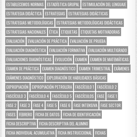
ESTABLECEMOS NORMAS
ESTADÍSTICA GRUPAL
ESTIMULACIÓN DEL LENGUAJE
ESTRATEGIA DIDÁCTICA
ESTRATEGIAS
ESTRATEGIAS DIDÁCTICAS
ESTRATEGIAS METODOLÓGICAS
ESTRATEGIAS METODOLÓGICAS DIDÁCTICAS
ESTRATEGIAS NACIONALES
ÉTICA
ETIQUETAS
ETIQUETAS MOTIVADORAS
EVALUACIÓN
EVALUACIÓN DE PRÁCTICA
EVALUACIÓN DE PRUEBA
EVALUACIÓN DIAGNÓSTICA
EVALUACIÓN FORMATIVA
EVALUACIÓN MULTIGRADO
EVALUACIONES DIAGNÓSTICAS
EVOLUCIÓN
EXAMEN
EXAMEN DE MATEMÁTICAS
EXAMEN DE PRÁCTICA
EXAMEN DIAGNÓSTICO
EXAMEN TRIMESTRAL
EXÁMENES
EXÁMENES DIAGNÓSTICO
EXPLORACIÓN DE HABILIDADES BÁSICAS
EXPROPIACIÓN
EXPROPIACIÓN PETROLERA
FASCÍCULO 1
FASCÍCULO 2
FASCÍCULO 3
FASCÍCULO 4
FASCÍCULO 5
FASCÍCULOS
FASE
FASE 1
FASE 2
FASE 3
FASE 4
FASE 5
FASE 6
FASE INTENSIVA
FASE SECTOR
FASES
FEBRERO
FICHA DE DATOS
FICHA DE IDENTIFICACIÓN
FICHA DESCRIPTIVA
FICHA DESCRIPTIVA DEL ALUMNO
FICHA INDIVIDUAL ACUMULATIVA
FICHA INSTRUCCIONAL
FICHAS