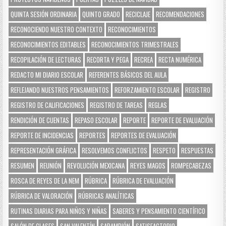
QUINTA SESIÓN ORDINARIA
QUINTO GRADO
RECICLAJE
RECOMENDACIONES
RECONOCIENDO NUESTRO CONTEXTO
RECONOCIMIENTOS
RECONOCIMIENTOS EDITABLES
RECONOCIMIENTOS TRIMESTRALES
RECOPILACIÓN DE LECTURAS
RECORTA Y PEGA
RECREA
RECTA NUMÉRICA
REDACTO MI DIARIO ESCOLAR
REFERENTES BÁSICOS DEL AULA
REFLEJANDO NUESTROS PENSAMIENTOS
REFORZAMIENTO ESCOLAR
REGISTRO
REGISTRO DE CALIFICACIONES
REGISTRO DE TAREAS
REGLAS
RENDICIÓN DE CUENTAS
REPASO ESCOLAR
REPORTE
REPORTE DE EVALUACIÓN
REPORTE DE INCIDENCIAS
REPORTES
REPORTES DE EVALUACIÓN
REPRESENTACIÓN GRÁFICA
RESOLVEMOS CONFLICTOS
RESPETO
RESPUESTAS
RESUMEN
REUNIÓN
REVOLUCIÓN MEXICANA
REYES MAGOS
ROMPECABEZAS
ROSCA DE REYES DE LA NEM
RÚBRICA
RÚBRICA DE EVALUACIÓN
RÚBRICA DE VALORACIÓN
RÚBRICAS ANALÍTICAS
RUTINAS DIARIAS PARA NIÑOS Y NIÑAS
SABERES Y PENSAMIENTO CIENTÍFICO