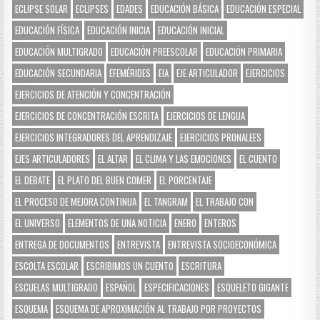
ECLIPSE SOLAR
ECLIPSES
EDADES
EDUCACIÓN BÁSICA
EDUCACIÓN ESPECIAL
EDUCACIÓN FÍSICA
EDUCACIÓN INICIA
EDUCACIÓN INICIAL
EDUCACIÓN MULTIGRADO
EDUCACIÓN PREESCOLAR
EDUCACIÓN PRIMARIA
EDUCACIÓN SECUNDARIA
EFEMÉRIDES
EIA
EJE ARTICULADOR
EJERCICIOS
EJERCICIOS DE ATENCIÓN Y CONCENTRACIÓN
EJERCICIOS DE CONCENTRACIÓN ESCRITA
EJERCICIOS DE LENGUA
EJERCICIOS INTEGRADORES DEL APRENDIZAJE
EJERCICIOS PRONALEES
EJES ARTICULADORES
EL ALTAR
EL CLIMA Y LAS EMOCIONES
EL CUENTO
EL DEBATE
EL PLATO DEL BUEN COMER
EL PORCENTAJE
EL PROCESO DE MEJORA CONTINUA
EL TANGRAM
EL TRABAJO CON
EL UNIVERSO
ELEMENTOS DE UNA NOTICIA
ENERO
ENTEROS
ENTREGA DE DOCUMENTOS
ENTREVISTA
ENTREVISTA SOCIOECONÓMICA
ESCOLTA ESCOLAR
ESCRIBIMOS UN CUENTO
ESCRITURA
ESCUELAS MULTIGRADO
ESPAÑOL
ESPECIFICACIONES
ESQUELETO GIGANTE
ESQUEMA
ESQUEMA DE APROXIMACIÓN AL TRABAJO POR PROYECTOS