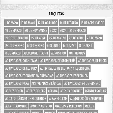
ETIQUETAS
1 DE MAYO
10 DE MAYO
12 DE OCTUBRE
14 DE FEBRERO
16 DE SEPTIEMBRE
18 DE MARZO
20 DE NOVIEMBRE
2022
2024
21 DE MARZO
21 DE SEPTIEMBRE
22 DE ABRIL
22 DE MARZO
23 DE ABRIL
23 DE MAYO
24 DE FEBRERO
5 DE FEBRERO
5 DE JUNIO
5 DE MAYO
8 DE ABRIL
8 DE MARZO
ABECEDARIO
ABRIL
ACRÓSTICO
ACTIVIDADES
ACTIVIDADES COGNITIVAS
ACTIVIDADES DE GEOMETRÍA
ACTIVIDADES DE INICIO
ACTIVIDADES DE LECTURA
ACTIVIDADES DE LECTURA Y ESCRITURA
ACTIVIDADES ECONÓMICAS PRIMARIAS
ACTIVIDADES ESPECIALES
ACTIVIDADES PARA
ACTIVIDADES SILÁBICAS
ACTIVIDADES.24 DE FEBRERO
ADOLESCENCIA
ADOLESCENTES
AGENDA
AGENDA DOCENTE
AGENDA ESCOLAR
AGOSTO
ÁLBUM DE RECUERDOS
ALFABETO LSM
ALIMENTACIÓN SALUDABLE
ALTAR
ALUMNOS
AMOR Y AMISTAD
ANÁLISIS Y REFLEXIÓN
ANEXO 1