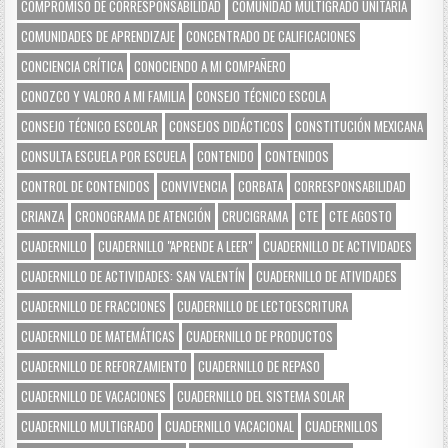
COMPROMISO DE CORRESPONSABILIDAD
COMUNIDAD MULTIGRADO UNITARIA
COMUNIDADES DE APRENDIZAJE
CONCENTRADO DE CALIFICACIONES
CONCIENCIA CRÍTICA
CONOCIENDO A MI COMPAÑERO
CONOZCO Y VALORO A MI FAMILIA
CONSEJO TÉCNICO ESCOLA
CONSEJO TÉCNICO ESCOLAR
CONSEJOS DIDÁCTICOS
CONSTITUCIÓN MEXICANA
CONSULTA ESCUELA POR ESCUELA
CONTENIDO
CONTENIDOS
CONTROL DE CONTENIDOS
CONVIVENCIA
CORBATA
CORRESPONSABILIDAD
CRIANZA
CRONOGRAMA DE ATENCIÓN
CRUCIGRAMA
CTE
CTE AGOSTO
CUADERNILLO
CUADERNILLO "APRENDE A LEER"
CUADERNILLO DE ACTIVIDADES
CUADERNILLO DE ACTIVIDADES: SAN VALENTÍN
CUADERNILLO DE ATIVIDADES
CUADERNILLO DE FRACCIONES
CUADERNILLO DE LECTOESCRITURA
CUADERNILLO DE MATEMÁTICAS
CUADERNILLO DE PRODUCTOS
CUADERNILLO DE REFORZAMIENTO
CUADERNILLO DE REPASO
CUADERNILLO DE VACACIONES
CUADERNILLO DEL SISTEMA SOLAR
CUADERNILLO MULTIGRADO
CUADERNILLO VACACIONAL
CUADERNILLOS