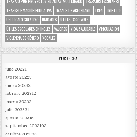
TRABAJO POR PROYECTOS EN AULAS MULTIGRADO
TRABAJOS ESCOLARES
TRANSFORMACIÓN EDUCATIVA
TRAZOS DE ABECEDARIO
TREN
TRÍPTICO
UN REGALO CREATIVO
UNIDADES
ÚTILES ESCOLARES
ÚTILES ESCOLARES EN INGLÉS
VALORES
VIDA SALUDABLE
VINCULACIÓN
VIOLENCIA DE GÉNERO
VOCALES
POR FECHA:
julio 2022
1
agosto 2022
8
enero 2023
2
febrero 2023
12
marzo 2023
3
julio 2023
21
agosto 2023
15
septiembre 2023
103
octubre 2023
96