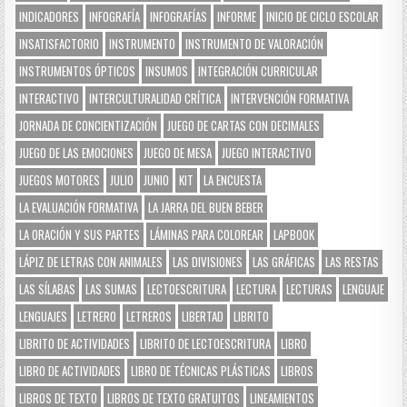
INDICADORES
INFOGRAFÍA
INFOGRAFÍAS
INFORME
INICIO DE CICLO ESCOLAR
INSATISFACTORIO
INSTRUMENTO
INSTRUMENTO DE VALORACIÓN
INSTRUMENTOS ÓPTICOS
INSUMOS
INTEGRACIÓN CURRICULAR
INTERACTIVO
INTERCULTURALIDAD CRÍTICA
INTERVENCIÓN FORMATIVA
JORNADA DE CONCIENTIZACIÓN
JUEGO DE CARTAS CON DECIMALES
JUEGO DE LAS EMOCIONES
JUEGO DE MESA
JUEGO INTERACTIVO
JUEGOS MOTORES
JULIO
JUNIO
KIT
LA ENCUESTA
LA EVALUACIÓN FORMATIVA
LA JARRA DEL BUEN BEBER
LA ORACIÓN Y SUS PARTES
LÁMINAS PARA COLOREAR
LAPBOOK
LÁPIZ DE LETRAS CON ANIMALES
LAS DIVISIONES
LAS GRÁFICAS
LAS RESTAS
LAS SÍLABAS
LAS SUMAS
LECTOESCRITURA
LECTURA
LECTURAS
LENGUAJE
LENGUAJES
LETRERO
LETREROS
LIBERTAD
LIBRITO
LIBRITO DE ACTIVIDADES
LIBRITO DE LECTOESCRITURA
LIBRO
LIBRO DE ACTIVIDADES
LIBRO DE TÉCNICAS PLÁSTICAS
LIBROS
LIBROS DE TEXTO
LIBROS DE TEXTO GRATUITOS
LINEAMIENTOS