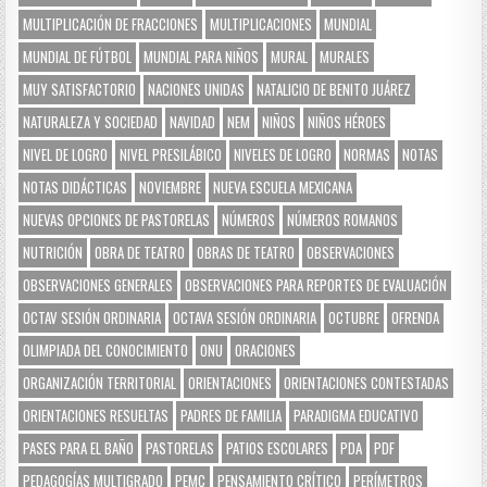
MULTIPLICACIÓN DE FRACCIONES
MULTIPLICACIONES
MUNDIAL
MUNDIAL DE FÚTBOL
MUNDIAL PARA NIÑOS
MURAL
MURALES
MUY SATISFACTORIO
NACIONES UNIDAS
NATALICIO DE BENITO JUÁREZ
NATURALEZA Y SOCIEDAD
NAVIDAD
NEM
NIÑOS
NIÑOS HÉROES
NIVEL DE LOGRO
NIVEL PRESILÁBICO
NIVELES DE LOGRO
NORMAS
NOTAS
NOTAS DIDÁCTICAS
NOVIEMBRE
NUEVA ESCUELA MEXICANA
NUEVAS OPCIONES DE PASTORELAS
NÚMEROS
NÚMEROS ROMANOS
NUTRICIÓN
OBRA DE TEATRO
OBRAS DE TEATRO
OBSERVACIONES
OBSERVACIONES GENERALES
OBSERVACIONES PARA REPORTES DE EVALUACIÓN
OCTAV SESIÓN ORDINARIA
OCTAVA SESIÓN ORDINARIA
OCTUBRE
OFRENDA
OLIMPIADA DEL CONOCIMIENTO
ONU
ORACIONES
ORGANIZACIÓN TERRITORIAL
ORIENTACIONES
ORIENTACIONES CONTESTADAS
ORIENTACIONES RESUELTAS
PADRES DE FAMILIA
PARADIGMA EDUCATIVO
PASES PARA EL BAÑO
PASTORELAS
PATIOS ESCOLARES
PDA
PDF
PEDAGOGÍAS MULTIGRADO
PEMC
PENSAMIENTO CRÍTICO
PERÍMETROS