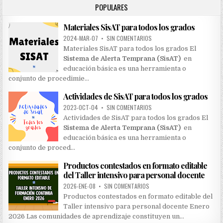
POPULARES
f
o
Materiales SisAT para todos los grados
r
:
2024-MAR-07
•
SIN COMENTARIOS
Materiales SisAT para todos los grados El
Sistema de Alerta Temprana (SisAT)
en
educación básica es una herramienta o
conjunto de procedimie…
Actividades de SisAT para todos los grados
2023-OCT-04
•
SIN COMENTARIOS
Actividades de SisAT para todos los grados El
Sistema de Alerta Temprana (SisAT)
en
educación básica es una herramienta o
conjunto de proced…
Productos contestados en formato editable
del Taller intensivo para personal docente
2026-ENE-08
•
SIN COMENTARIOS
Productos contestados en formato editable del
Taller intensivo para personal docente Enero
2026 Las comunidades de aprendizaje constituyen un…