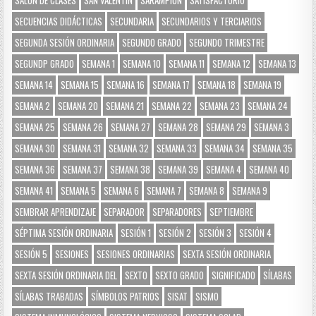
SALÓN DE CLASES
SAN VALENTÍN
SARAMPIÓN
SATISFACTORIO
SECUENCIAS DIDÁCTICAS
SECUNDARIA
SECUNDARIOS Y TERCIARIOS
SEGUNDA SESIÓN ORDINARIA
SEGUNDO GRADO
SEGUNDO TRIMESTRE
SEGUNDP GRADO
SEMANA 1
SEMANA 10
SEMANA 11
SEMANA 12
SEMANA 13
SEMANA 14
SEMANA 15
SEMANA 16
SEMANA 17
SEMANA 18
SEMANA 19
SEMANA 2
SEMANA 20
SEMANA 21
SEMANA 22
SEMANA 23
SEMANA 24
SEMANA 25
SEMANA 26
SEMANA 27
SEMANA 28
SEMANA 29
SEMANA 3
SEMANA 30
SEMANA 31
SEMANA 32
SEMANA 33
SEMANA 34
SEMANA 35
SEMANA 36
SEMANA 37
SEMANA 38
SEMANA 39
SEMANA 4
SEMANA 40
SEMANA 41
SEMANA 5
SEMANA 6
SEMANA 7
SEMANA 8
SEMANA 9
SEMBRAR APRENDIZAJE
SEPARADOR
SEPARADORES
SEPTIEMBRE
SÉPTIMA SESIÓN ORDINARIA
SESIÓN 1
SESIÓN 2
SESIÓN 3
SESIÓN 4
SESIÓN 5
SESIONES
SESIONES ORDINARIAS
SEXTA SESIÓN ORDINARIA
SEXTA SESIÓN ORDINARIA DEL
SEXTO
SEXTO GRADO
SIGNIFICADO
SÍLABAS
SÍLABAS TRABADAS
SÍMBOLOS PATRIOS
SISAT
SISMO