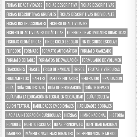
FICHAS DE ACTIVIDADES
FICHAS DESCRIPTIVA
FICHAS DESCRIPTIVAS
FICHAS DESCRIPTIVAS GRUPALES
FICHAS DESCRIPTIVAS INDIVIDUALES
FICHAS INSTRUCCIONALES
FICHERO DE ACTIVIDADES
FICHERO DE ACTIVIDADES DIDÁCTICAS
FICHEROS DE ACTIVIDADES DIDÁCTICAS
FIGURAS GEOMÉTRICAS
FIN DE CICLO ESCOLAR
FIN DE CURSO ESCOLAR
FLIPBOOK
FORMATO
FORMATO AUTOMÁTICO
FORMATO AVANZADO
FORMATO EDITABLE
FORMATOS DE EVALUACIÓN
FORMULARIO DE VOLUMEN
FRACCIONES
FRASES
FRISO DE NAVIDAD
FRISOS
FRUTAS Y VERDURAS
FUNDAMENTOS
GAFETES
GAFETES EDITABLES
GENERADOR
GRADUACIÓN
GUÍA
GUÍA CONTESTADA
GUÍA DE INFORMACIÓN
GUÍA DE REPASO
GUÍA PARA LA EDUCACIÓN INTEGRAL EN SEXUALIDAD
GUÍA RESUELTA
GUION TEATRAL
HABILIDADES EMOCIONALES
HABILIDADES SOCIALES
HACIA LA INTEGRACIÓN CURRICULAR
HIERBAS
HIMNO NACIONAL
HISTORIA
HONORES
HUERTO ESCOLAR
IDEAS PRINCIPALES
IDENTIDAD NACIONAL
IMÁGENES
IMÁGENES NAVIDEÑAS GIGANTES
INDEPENDENCIA DE MÉXICO