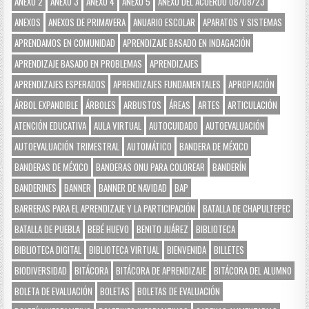
ANEXO 2
ANEXO 3
ANEXO 4
ANEXO 5
ANEXO DEL ACUERDO 08/08/23
ANEXOS
ANEXOS DE PRIMAVERA
ANUARIO ESCOLAR
APARATOS Y SISTEMAS
APRENDAMOS EN COMUNIDAD
APRENDIZAJE BASADO EN INDAGACIÓN
APRENDIZAJE BASADO EN PROBLEMAS
APRENDIZAJES
APRENDIZAJES ESPERADOS
APRENDIZAJES FUNDAMENTALES
APROPIACIÓN
ÁRBOL EXPANDIBLE
ÁRBOLES
ARBUSTOS
ÁREAS
ARTES
ARTICULACIÓN
ATENCIÓN EDUCATIVA
AULA VIRTUAL
AUTOCUIDADO
AUTOEVALUACIÓN
AUTOEVALUACIÓN TRIMESTRAL
AUTOMÁTICO
BANDERA DE MÉXICO
BANDERAS DE MÉXICO
BANDERAS ONU PARA COLOREAR
BANDERÍN
BANDERINES
BANNER
BANNER DE NAVIDAD
BAP
BARRERAS PARA EL APRENDIZAJE Y LA PARTICIPACIÓN
BATALLA DE CHAPULTEPEC
BATALLA DE PUEBLA
BEBÉ HUEVO
BENITO JUÁREZ
BIBLIOTECA
BIBLIOTECA DIGITAL
BIBLIOTECA VIRTUAL
BIENVENIDA
BILLETES
BIODIVERSIDAD
BITÁCORA
BITÁCORA DE APRENDIZAJE
BITÁCORA DEL ALUMNO
BOLETA DE EVALUACIÓN
BOLETAS
BOLETAS DE EVALUACIÓN