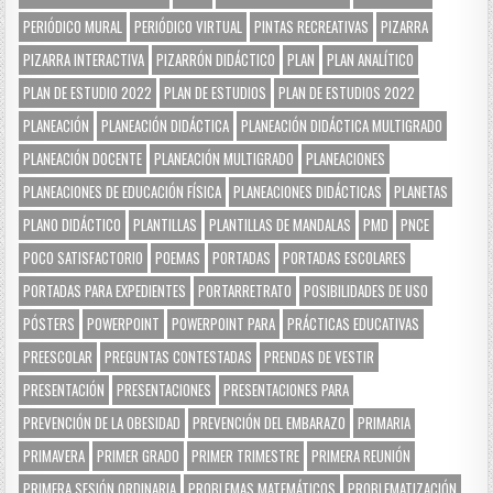
PERIÓDICO MURAL
PERIÓDICO VIRTUAL
PINTAS RECREATIVAS
PIZARRA
PIZARRA INTERACTIVA
PIZARRÓN DIDÁCTICO
PLAN
PLAN ANALÍTICO
PLAN DE ESTUDIO 2022
PLAN DE ESTUDIOS
PLAN DE ESTUDIOS 2022
PLANEACIÓN
PLANEACIÓN DIDÁCTICA
PLANEACIÓN DIDÁCTICA MULTIGRADO
PLANEACIÓN DOCENTE
PLANEACIÓN MULTIGRADO
PLANEACIONES
PLANEACIONES DE EDUCACIÓN FÍSICA
PLANEACIONES DIDÁCTICAS
PLANETAS
PLANO DIDÁCTICO
PLANTILLAS
PLANTILLAS DE MANDALAS
PMD
PNCE
POCO SATISFACTORIO
POEMAS
PORTADAS
PORTADAS ESCOLARES
PORTADAS PARA EXPEDIENTES
PORTARRETRATO
POSIBILIDADES DE USO
PÓSTERS
POWERPOINT
POWERPOINT PARA
PRÁCTICAS EDUCATIVAS
PREESCOLAR
PREGUNTAS CONTESTADAS
PRENDAS DE VESTIR
PRESENTACIÓN
PRESENTACIONES
PRESENTACIONES PARA
PREVENCIÓN DE LA OBESIDAD
PREVENCIÓN DEL EMBARAZO
PRIMARIA
PRIMAVERA
PRIMER GRADO
PRIMER TRIMESTRE
PRIMERA REUNIÓN
PRIMERA SESIÓN ORDINARIA
PROBLEMAS MATEMÁTICOS
PROBLEMATIZACIÓN