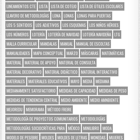
LINEAMIENTOS CTE
LISTA
LISTA DE COTEJO
LISTA DE ÚTILES ESCOLARES
LLAVERO DE METODOLOGÍAS
LONA
LONAS
LONAS PARA PUERTAS
LOS 5 SENTIDOS
LOS ADJETIVOS
LOS ESQUEMAS
LOS NIÑOS HÉROES
LOS NÚMEROS
LOTERÍA
LOTERÍA DE NAVIDAD
LOTERÍA NAVIDEÑA
LTG
MALLA CURRICULAR
MANDALAS
MANUAL
MANUAL DE ESCOLTAS
MANUALIDADES
MAPA CONCEPTUAL
MARZO
MÁSCARAS
MATEMÁTICAS
MATERIAL
MATERIAL DE APOYO
MATERIAL DE CONSULTA
MATERIAL DECORATIVO
MATERIAL DIDÁCTICO
MATERIAL INTERACTIVO
MATERIALES
MATERIALES EDUCATIVOS
MAYO
MEDIA
MEDIANA
MEDIANAMENTE SATISFACTORIO
MEDIDAS DE CAPACIDAD
MEDIDAS DE PESO
MEDIDAS DE TENDENCIA CENTRAL
MEDIO AMBIENTE
MEDIO AMNBIENTE
MEJOREDU
MEMORAMA
MÉTODO FREIRE
METODOLOGÍA DE PROYECTOS COMUNITARIOS
METODOLOGÍAS
METODOLOGÍAS SOCIOCRÍTICAS PARA
MÉXICO
MINILIBRO
MODA
MODELO DE PESEBRE
MOLDES
MOLDES DE LETRAS
MONEDAS
MUJERES