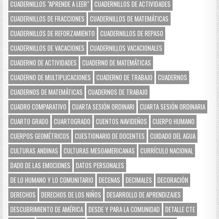
CUADERNILLOS "APRENDE A LEER"
CUADERNILLOS DE ACTIVIDADES
CUADERNILLOS DE FRACCIONES
CUADERNILLOS DE MATEMÁTICAS
CUADERNILLOS DE REFORZAMIENTO
CUADERNILLOS DE REPASO
CUADERNILLOS DE VACACIONES
CUADERNILLOS VACACIONALES
CUADERNO DE ACTIVIDADES
CUADERNO DE MATEMÁTICAS
CUADERNO DE MULTIPLICACIONES
CUADERNO DE TRABAJO
CUADERNOS
CUADERNOS DE MATEMÁTICAS
CUADERNOS DE TRABAJO
CUADRO COMPARATIVO
CUARTA SESIÓN ORDINARI
CUARTA SESIÓN ORDINARIA
CUARTO GRADO
CUARTOGRADO
CUENTOS NAVIDEÑOS
CUERPO HUMANO
CUERPOS GEOMÉTRICOS
CUESTIONARIO DE DOCENTES
CUIDADO DEL AGUA
CULTURAS ANDINAS
CULTURAS MESOAMERICANAS
CURRÍCULO NACIONAL
DADO DE LAS EMOCIONES
DATOS PERSONALES
DE LO HUMANO Y LO COMUNITARIO
DECENAS
DECIMALES
DECORACIÓN
DERECHOS
DERECHOS DE LOS NIÑOS
DESARROLLO DE APRENDIZAJES
DESCUBRIMIENTO DE AMÉRICA
DESDE Y PARA LA COMUNIDAD
DETALLE CTE