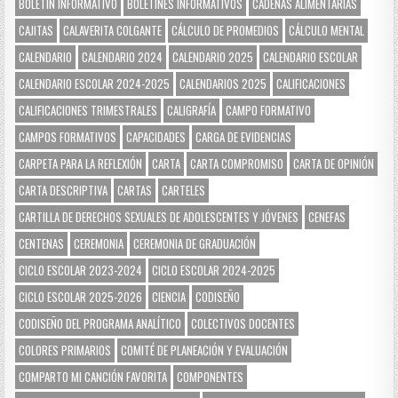
BOLETÍN INFORMATIVO
BOLETINES INFORMATIVOS
CADENAS ALIMENTARIAS
CAJITAS
CALAVERITA COLGANTE
CÁLCULO DE PROMEDIOS
CÁLCULO MENTAL
CALENDARIO
CALENDARIO 2024
CALENDARIO 2025
CALENDARIO ESCOLAR
CALENDARIO ESCOLAR 2024-2025
CALENDARIOS 2025
CALIFICACIONES
CALIFICACIONES TRIMESTRALES
CALIGRAFÍA
CAMPO FORMATIVO
CAMPOS FORMATIVOS
CAPACIDADES
CARGA DE EVIDENCIAS
CARPETA PARA LA REFLEXIÓN
CARTA
CARTA COMPROMISO
CARTA DE OPINIÓN
CARTA DESCRIPTIVA
CARTAS
CARTELES
CARTILLA DE DERECHOS SEXUALES DE ADOLESCENTES Y JÓVENES
CENEFAS
CENTENAS
CEREMONIA
CEREMONIA DE GRADUACIÓN
CICLO ESCOLAR 2023-2024
CICLO ESCOLAR 2024-2025
CICLO ESCOLAR 2025-2026
CIENCIA
CODISEÑO
CODISEÑO DEL PROGRAMA ANALÍTICO
COLECTIVOS DOCENTES
COLORES PRIMARIOS
COMITÉ DE PLANEACIÓN Y EVALUACIÓN
COMPARTO MI CANCIÓN FAVORITA
COMPONENTES