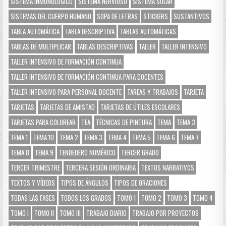
SISTEMA INMUNOLÓGICO
SISTEMA NERVIOSO
SISTEMA SOLAR
SISTEMAS DEL CUERPO HUMANO
SOPA DE LETRAS
STICKERS
SUSTANTIVOS
TABLA AUTOMÁTICA
TABLA DESCRIPTIVA
TABLAS AUTOMÁTICAS
TABLAS DE MULTIPLICAR
TABLAS DESCRIPTIVAS
TALLER
TALLER INTENSIVO
TALLER INTENSIVO DE FORMACIÓN CONTINUA
TALLER INTENSIVO DE FORMACIÓN CONTINUA PARA DOCENTES
TALLER INTENSIVO PARA PERSONAL DOCENTE
TAREAS Y TRABAJOS
TARJETA
TARJETAS
TARJETAS DE AMISTAD
TARJETAS DE ÚTILES ESCOLARES
TARJETAS PARA COLOREAR
TEA
TÉCNICAS DE PINTURA
TEMA
TEMA 3
TEMA 1
TEMA 10
TEMA 2
TEMA 3
TEMA 4
TEMA 5
TEMA 6
TEMA 7
TEMA 8
TEMA 9
TENDEDERO NUMÉRICO
TERCER GRADO
TERCER TRIMESTRE
TERCERA SESIÓN ORDINARIA
TEXTOS NARRATIVOS
TEXTOS Y VÍDEOS
TIPOS DE ÁNGULOS
TIPOS DE ORACIONES
TODAS LAS FASES
TODOS LOS GRADOS
TOMO 1
TOMO 2
TOMO 3
TOMO 4
TOMO I
TOMO II
TOMO III
TRABAJO DIARIO
TRABAJO POR PROYECTOS