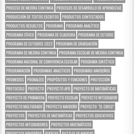
PROCESO DE MEJORA CONTINUA
PROCESOS DE DESARROLLO DE APRENDIZAJE
PRODUCCIÓN DE TEXTOS ESCRITOS
PRODUCTOS CONTESTADOS
PRODUCTOS RESUELTOS
PROGRAMA
PROGRAMA ANALÍTICO
PROGRAMA CÍVICO
PROGRAMA DE CLAUSURA
PROGRAMA DE ESTUDIO
PROGRAMA DE ESTUDIOS 2022
PROGRAMA DE GRADUACIÓN
PROGRAMA DE MEJORA CONTINUA
PROGRAMA ESCOLAR DE MEJORA CONTINUA
PROGRAMA NACIONAL DE CONVIVENCIA ESCOLAR
PROGRAMA SINTÉTICO
PROGRAMACIÓN
PROGRAMAS ANALÍTICOS
PROGRAMAS NAVIDEÑOS
PROMEDIOS
PRONALEES
PROPÓSITOS Y FUNCIONES
PROTECCIÓN
PROTOCOLO
PROYECTO
PROYECTO APB
PROYECTO DE MATEMÁTICAS
PROYECTO DE PRIMAVERA
PROYECTO ESCOLAR
PROYECTO INTEGRADOR
PROYECTO MULTIGRADO
PROYECTO NAVIDEÑO
PROYECTO: "EL CIRCO"
PROYECTOS
PROYECTOS DE MATEMÁTICAS
PROYECTOS EDUCATIVOS
PROYECTOS INTEGRADORES
PROYECTOS MATEMÁTICOS
PROYECTOS NAVIDEÑOS
PUERTAS
PUZZLES DE NAVIDAD