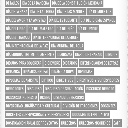
DETALLES
DÍA DE LA BANDERA
DÍA DE LA CONSTITUCIÓN MEXICANA
DÍA DE LA RAZA
DÍA DE LA TIERRA
DÍA DE LAS MADRES
DÍA DE MUERTOS
DÍA DEL AMOR Y LA AMISTAD
DÍA DEL ESTUDIANTE
DÍA DEL IDIOMA ESPAÑOL
DÍA DEL LIBRO
DÍA DEL MAESTRO
DÍA DEL NIÑO
DÍA DEL PADRE
DÍA DEL TRABAJO
DÍA INTERNACIONAL DE LA MUJER
DÍA INTERNACIONAL DE LA PAZ
DÍA MUNDIAL DEL AGUA
DÍA MUNDIAL DEL MEDIO AMBIENTE
DIAGRAMA
DIARIO DE TRABAJO
DIBUJOS
DIBUJOS PARA COLOREAR
DICIEMBRE
DICTADOS
DIFERENCIACIÓN DE LETRAS
DINÁMICA
DINÁMICA GRUPAL
DINÁMICA GUPAL
DIPLOMAS
DIPLOMAS DE AMISTAD
DÍPTICO
DIRECTIVOS
DIRECTIVOS Y SUPERVISORES
DIRECTORES
DISCURSO
DISCURSO DE GRADUACIÓN
DISCURSO DIRECTO
DISCURSO INDIRECTO
DISEÑO
DISEÑOS DE FRASCOS
DIVERSIDAD LINGÜÍSTICA Y CULTURAL
DIVISIÓN DE FRACCIONES
DOCENTES
DOCENTES SUPERVISORAS Y SUPERVISORES
DOCUMENTO EXPLICATIVO
DOSIFICACIÓN ANUAL DE PROYECTOS
DULCEROS
DULCEROS NAVIDEÑOS
EATP