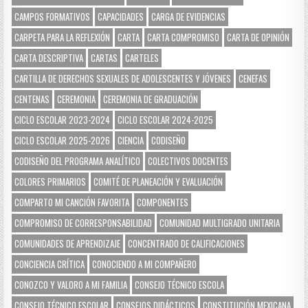
CAMPOS FORMATIVOS
CAPACIDADES
CARGA DE EVIDENCIAS
CARPETA PARA LA REFLEXIÓN
CARTA
CARTA COMPROMISO
CARTA DE OPINIÓN
CARTA DESCRIPTIVA
CARTAS
CARTELES
CARTILLA DE DERECHOS SEXUALES DE ADOLESCENTES Y JÓVENES
CENEFAS
CENTENAS
CEREMONIA
CEREMONIA DE GRADUACIÓN
CICLO ESCOLAR 2023-2024
CICLO ESCOLAR 2024-2025
CICLO ESCOLAR 2025-2026
CIENCIA
CODISEÑO
CODISEÑO DEL PROGRAMA ANALÍTICO
COLECTIVOS DOCENTES
COLORES PRIMARIOS
COMITÉ DE PLANEACIÓN Y EVALUACIÓN
COMPARTO MI CANCIÓN FAVORITA
COMPONENTES
COMPROMISO DE CORRESPONSABILIDAD
COMUNIDAD MULTIGRADO UNITARIA
COMUNIDADES DE APRENDIZAJE
CONCENTRADO DE CALIFICACIONES
CONCIENCIA CRÍTICA
CONOCIENDO A MI COMPAÑERO
CONOZCO Y VALORO A MI FAMILIA
CONSEJO TÉCNICO ESCOLA
CONSEJO TÉCNICO ESCOLAR
CONSEJOS DIDÁCTICOS
CONSTITUCIÓN MEXICANA