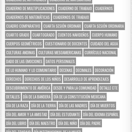
CUADERNO DE MULTIPLICACIONES
CUADERNO DE TRABAJO
CUADERNOS
CUADERNOS DE MATEMÁTICAS
CUADERNOS DE TRABAJO
CUADRO COMPARATIVO
CUARTA SESIÓN ORDINARI
CUARTA SESIÓN ORDINARIA
CUARTO GRADO
CUARTOGRADO
CUENTOS NAVIDEÑOS
CUERPO HUMANO
CUERPOS GEOMÉTRICOS
CUESTIONARIO DE DOCENTES
CUIDADO DEL AGUA
CULTURAS ANDINAS
CULTURAS MESOAMERICANAS
CURRÍCULO NACIONAL
DADO DE LAS EMOCIONES
DATOS PERSONALES
DE LO HUMANO Y LO COMUNITARIO
DECENAS
DECIMALES
DECORACIÓN
DERECHOS
DERECHOS DE LOS NIÑOS
DESARROLLO DE APRENDIZAJES
DESCUBRIMIENTO DE AMÉRICA
DESDE Y PARA LA COMUNIDAD
DETALLE CTE
DETALLES
DÍA DE LA BANDERA
DÍA DE LA CONSTITUCIÓN MEXICANA
DÍA DE LA RAZA
DÍA DE LA TIERRA
DÍA DE LAS MADRES
DÍA DE MUERTOS
DÍA DEL AMOR Y LA AMISTAD
DÍA DEL ESTUDIANTE
DÍA DEL IDIOMA ESPAÑOL
DÍA DEL LIBRO
DÍA DEL MAESTRO
DÍA DEL NIÑO
DÍA DEL PADRE