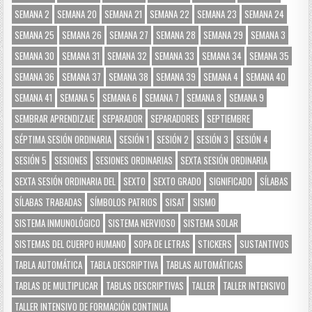
SEMANA 2
SEMANA 20
SEMANA 21
SEMANA 22
SEMANA 23
SEMANA 24
SEMANA 25
SEMANA 26
SEMANA 27
SEMANA 28
SEMANA 29
SEMANA 3
SEMANA 30
SEMANA 31
SEMANA 32
SEMANA 33
SEMANA 34
SEMANA 35
SEMANA 36
SEMANA 37
SEMANA 38
SEMANA 39
SEMANA 4
SEMANA 40
SEMANA 41
SEMANA 5
SEMANA 6
SEMANA 7
SEMANA 8
SEMANA 9
SEMBRAR APRENDIZAJE
SEPARADOR
SEPARADORES
SEPTIEMBRE
SÉPTIMA SESIÓN ORDINARIA
SESIÓN 1
SESIÓN 2
SESIÓN 3
SESIÓN 4
SESIÓN 5
SESIONES
SESIONES ORDINARIAS
SEXTA SESIÓN ORDINARIA
SEXTA SESIÓN ORDINARIA DEL
SEXTO
SEXTO GRADO
SIGNIFICADO
SÍLABAS
SÍLABAS TRABADAS
SÍMBOLOS PATRIOS
SISAT
SISMO
SISTEMA INMUNOLÓGICO
SISTEMA NERVIOSO
SISTEMA SOLAR
SISTEMAS DEL CUERPO HUMANO
SOPA DE LETRAS
STICKERS
SUSTANTIVOS
TABLA AUTOMÁTICA
TABLA DESCRIPTIVA
TABLAS AUTOMÁTICAS
TABLAS DE MULTIPLICAR
TABLAS DESCRIPTIVAS
TALLER
TALLER INTENSIVO
TALLER INTENSIVO DE FORMACIÓN CONTINUA