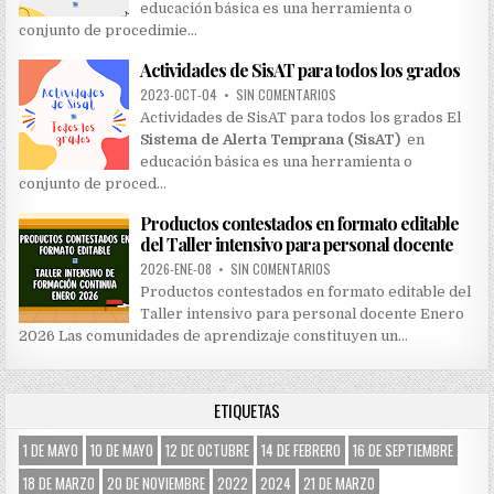
educación básica es una herramienta o
conjunto de procedimie…
Actividades de SisAT para todos los grados
2023-OCT-04
•
SIN COMENTARIOS
Actividades de SisAT para todos los grados El
Sistema de Alerta Temprana (SisAT)
en
educación básica es una herramienta o
conjunto de proced…
Productos contestados en formato editable
del Taller intensivo para personal docente
2026-ENE-08
•
SIN COMENTARIOS
Productos contestados en formato editable del
Taller intensivo para personal docente Enero
2026 Las comunidades de aprendizaje constituyen un…
ETIQUETAS
1 DE MAYO
10 DE MAYO
12 DE OCTUBRE
14 DE FEBRERO
16 DE SEPTIEMBRE
18 DE MARZO
20 DE NOVIEMBRE
2022
2024
21 DE MARZO