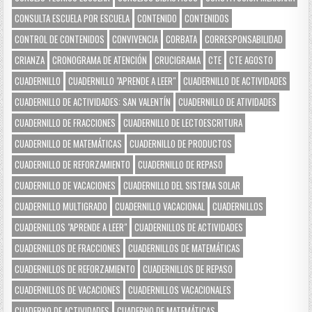
CONSULTA ESCUELA POR ESCUELA
CONTENIDO
CONTENIDOS
CONTROL DE CONTENIDOS
CONVIVENCIA
CORBATA
CORRESPONSABILIDAD
CRIANZA
CRONOGRAMA DE ATENCIÓN
CRUCIGRAMA
CTE
CTE AGOSTO
CUADERNILLO
CUADERNILLO "APRENDE A LEER"
CUADERNILLO DE ACTIVIDADES
CUADERNILLO DE ACTIVIDADES: SAN VALENTÍN
CUADERNILLO DE ATIVIDADES
CUADERNILLO DE FRACCIONES
CUADERNILLO DE LECTOESCRITURA
CUADERNILLO DE MATEMÁTICAS
CUADERNILLO DE PRODUCTOS
CUADERNILLO DE REFORZAMIENTO
CUADERNILLO DE REPASO
CUADERNILLO DE VACACIONES
CUADERNILLO DEL SISTEMA SOLAR
CUADERNILLO MULTIGRADO
CUADERNILLO VACACIONAL
CUADERNILLOS
CUADERNILLOS "APRENDE A LEER"
CUADERNILLOS DE ACTIVIDADES
CUADERNILLOS DE FRACCIONES
CUADERNILLOS DE MATEMÁTICAS
CUADERNILLOS DE REFORZAMIENTO
CUADERNILLOS DE REPASO
CUADERNILLOS DE VACACIONES
CUADERNILLOS VACACIONALES
CUADERNO DE ACTIVIDADES
CUADERNO DE MATEMÁTICAS