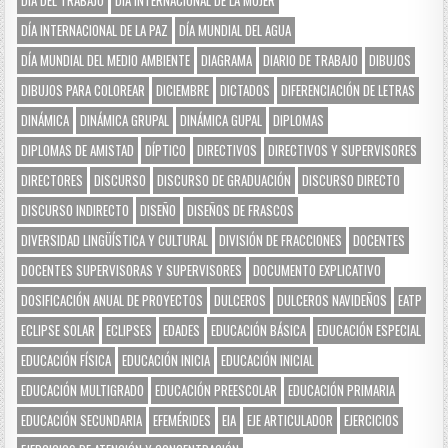
DÍA DEL TRABAJO
DÍA INTERNACIONAL DE LA MUJER
DÍA INTERNACIONAL DE LA PAZ
DÍA MUNDIAL DEL AGUA
DÍA MUNDIAL DEL MEDIO AMBIENTE
DIAGRAMA
DIARIO DE TRABAJO
DIBUJOS
DIBUJOS PARA COLOREAR
DICIEMBRE
DICTADOS
DIFERENCIACIÓN DE LETRAS
DINÁMICA
DINÁMICA GRUPAL
DINÁMICA GUPAL
DIPLOMAS
DIPLOMAS DE AMISTAD
DÍPTICO
DIRECTIVOS
DIRECTIVOS Y SUPERVISORES
DIRECTORES
DISCURSO
DISCURSO DE GRADUACIÓN
DISCURSO DIRECTO
DISCURSO INDIRECTO
DISEÑO
DISEÑOS DE FRASCOS
DIVERSIDAD LINGÜÍSTICA Y CULTURAL
DIVISIÓN DE FRACCIONES
DOCENTES
DOCENTES SUPERVISORAS Y SUPERVISORES
DOCUMENTO EXPLICATIVO
DOSIFICACIÓN ANUAL DE PROYECTOS
DULCEROS
DULCEROS NAVIDEÑOS
EATP
ECLIPSE SOLAR
ECLIPSES
EDADES
EDUCACIÓN BÁSICA
EDUCACIÓN ESPECIAL
EDUCACIÓN FÍSICA
EDUCACIÓN INICIA
EDUCACIÓN INICIAL
EDUCACIÓN MULTIGRADO
EDUCACIÓN PREESCOLAR
EDUCACIÓN PRIMARIA
EDUCACIÓN SECUNDARIA
EFEMÉRIDES
EIA
EJE ARTICULADOR
EJERCICIOS