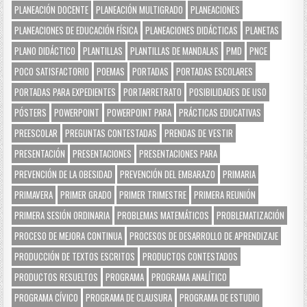
PLANEACIÓN DOCENTE
PLANEACIÓN MULTIGRADO
PLANEACIONES
PLANEACIONES DE EDUCACIÓN FÍSICA
PLANEACIONES DIDÁCTICAS
PLANETAS
PLANO DIDÁCTICO
PLANTILLAS
PLANTILLAS DE MANDALAS
PMD
PNCE
POCO SATISFACTORIO
POEMAS
PORTADAS
PORTADAS ESCOLARES
PORTADAS PARA EXPEDIENTES
PORTARRETRATO
POSIBILIDADES DE USO
PÓSTERS
POWERPOINT
POWERPOINT PARA
PRÁCTICAS EDUCATIVAS
PREESCOLAR
PREGUNTAS CONTESTADAS
PRENDAS DE VESTIR
PRESENTACIÓN
PRESENTACIONES
PRESENTACIONES PARA
PREVENCIÓN DE LA OBESIDAD
PREVENCIÓN DEL EMBARAZO
PRIMARIA
PRIMAVERA
PRIMER GRADO
PRIMER TRIMESTRE
PRIMERA REUNIÓN
PRIMERA SESIÓN ORDINARIA
PROBLEMAS MATEMÁTICOS
PROBLEMATIZACIÓN
PROCESO DE MEJORA CONTINUA
PROCESOS DE DESARROLLO DE APRENDIZAJE
PRODUCCIÓN DE TEXTOS ESCRITOS
PRODUCTOS CONTESTADOS
PRODUCTOS RESUELTOS
PROGRAMA
PROGRAMA ANALÍTICO
PROGRAMA CÍVICO
PROGRAMA DE CLAUSURA
PROGRAMA DE ESTUDIO