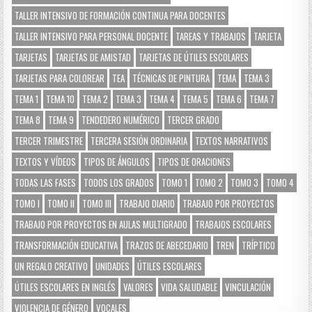
TALLER INTENSIVO DE FORMACIÓN CONTINUA PARA DOCENTES
TALLER INTENSIVO PARA PERSONAL DOCENTE
TAREAS Y TRABAJOS
TARJETA
TARJETAS
TARJETAS DE AMISTAD
TARJETAS DE ÚTILES ESCOLARES
TARJETAS PARA COLOREAR
TEA
TÉCNICAS DE PINTURA
TEMA
TEMA 3
TEMA 1
TEMA 10
TEMA 2
TEMA 3
TEMA 4
TEMA 5
TEMA 6
TEMA 7
TEMA 8
TEMA 9
TENDEDERO NUMÉRICO
TERCER GRADO
TERCER TRIMESTRE
TERCERA SESIÓN ORDINARIA
TEXTOS NARRATIVOS
TEXTOS Y VÍDEOS
TIPOS DE ÁNGULOS
TIPOS DE ORACIONES
TODAS LAS FASES
TODOS LOS GRADOS
TOMO 1
TOMO 2
TOMO 3
TOMO 4
TOMO I
TOMO II
TOMO III
TRABAJO DIARIO
TRABAJO POR PROYECTOS
TRABAJO POR PROYECTOS EN AULAS MULTIGRADO
TRABAJOS ESCOLARES
TRANSFORMACIÓN EDUCATIVA
TRAZOS DE ABECEDARIO
TREN
TRÍPTICO
UN REGALO CREATIVO
UNIDADES
ÚTILES ESCOLARES
ÚTILES ESCOLARES EN INGLÉS
VALORES
VIDA SALUDABLE
VINCULACIÓN
VIOLENCIA DE GÉNERO
VOCALES