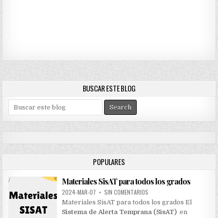
BUSCAR ESTE BLOG
S
e
a
r
c
h
POPULARES
f
o
Materiales SisAT para todos los grados
r
:
2024-MAR-07
•
SIN COMENTARIOS
Materiales SisAT para todos los grados El
Sistema de Alerta Temprana (SisAT)
en