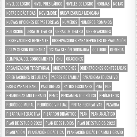
NIVEL DE LOGRO
NIVEL PRESILÁBICO
NIVELES DE LOGRO
NORMAS
NOTAS
NOTAS DIDÁCTICAS
NOVIEMBRE
NUEVA ESCUELA MEXICANA
NUEVAS OPCIONES DE PASTORELAS
NÚMEROS
NÚMEROS ROMANOS
NUTRICIÓN
OBRA DE TEATRO
OBRAS DE TEATRO
OBSERVACIONES
OBSERVACIONES GENERALES
OBSERVACIONES PARA REPORTES DE EVALUACIÓN
OCTAV SESIÓN ORDINARIA
OCTAVA SESIÓN ORDINARIA
OCTUBRE
OFRENDA
OLIMPIADA DEL CONOCIMIENTO
ONU
ORACIONES
ORGANIZACIÓN TERRITORIAL
ORIENTACIONES
ORIENTACIONES CONTESTADAS
ORIENTACIONES RESUELTAS
PADRES DE FAMILIA
PARADIGMA EDUCATIVO
PASES PARA EL BAÑO
PASTORELAS
PATIOS ESCOLARES
PDA
PDF
PEDAGOGÍAS MULTIGRADO
PEMC
PENSAMIENTO CRÍTICO
PERÍMETROS
PERIÓDICO MURAL
PERIÓDICO VIRTUAL
PINTAS RECREATIVAS
PIZARRA
PIZARRA INTERACTIVA
PIZARRÓN DIDÁCTICO
PLAN
PLAN ANALÍTICO
PLAN DE ESTUDIO 2022
PLAN DE ESTUDIOS
PLAN DE ESTUDIOS 2022
PLANEACIÓN
PLANEACIÓN DIDÁCTICA
PLANEACIÓN DIDÁCTICA MULTIGRADO