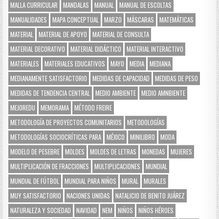
MALLA CURRICULAR
MANDALAS
MANUAL
MANUAL DE ESCOLTAS
MANUALIDADES
MAPA CONCEPTUAL
MARZO
MÁSCARAS
MATEMÁTICAS
MATERIAL
MATERIAL DE APOYO
MATERIAL DE CONSULTA
MATERIAL DECORATIVO
MATERIAL DIDÁCTICO
MATERIAL INTERACTIVO
MATERIALES
MATERIALES EDUCATIVOS
MAYO
MEDIA
MEDIANA
MEDIANAMENTE SATISFACTORIO
MEDIDAS DE CAPACIDAD
MEDIDAS DE PESO
MEDIDAS DE TENDENCIA CENTRAL
MEDIO AMBIENTE
MEDIO AMNBIENTE
MEJOREDU
MEMORAMA
MÉTODO FREIRE
METODOLOGÍA DE PROYECTOS COMUNITARIOS
METODOLOGÍAS
METODOLOGÍAS SOCIOCRÍTICAS PARA
MÉXICO
MINILIBRO
MODA
MODELO DE PESEBRE
MOLDES
MOLDES DE LETRAS
MONEDAS
MUJERES
MULTIPLICACIÓN DE FRACCIONES
MULTIPLICACIONES
MUNDIAL
MUNDIAL DE FÚTBOL
MUNDIAL PARA NIÑOS
MURAL
MURALES
MUY SATISFACTORIO
NACIONES UNIDAS
NATALICIO DE BENITO JUÁREZ
NATURALEZA Y SOCIEDAD
NAVIDAD
NEM
NIÑOS
NIÑOS HÉROES