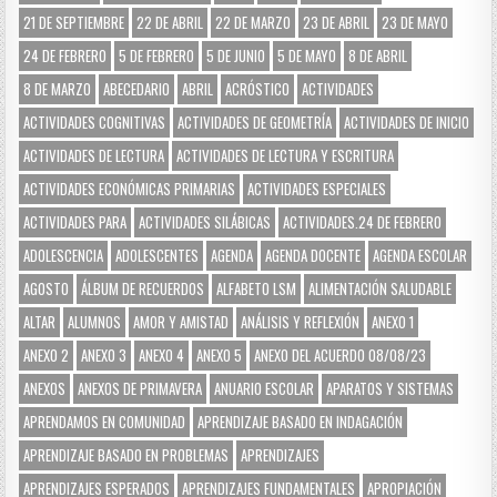
21 DE SEPTIEMBRE
22 DE ABRIL
22 DE MARZO
23 DE ABRIL
23 DE MAYO
24 DE FEBRERO
5 DE FEBRERO
5 DE JUNIO
5 DE MAYO
8 DE ABRIL
8 DE MARZO
ABECEDARIO
ABRIL
ACRÓSTICO
ACTIVIDADES
ACTIVIDADES COGNITIVAS
ACTIVIDADES DE GEOMETRÍA
ACTIVIDADES DE INICIO
ACTIVIDADES DE LECTURA
ACTIVIDADES DE LECTURA Y ESCRITURA
ACTIVIDADES ECONÓMICAS PRIMARIAS
ACTIVIDADES ESPECIALES
ACTIVIDADES PARA
ACTIVIDADES SILÁBICAS
ACTIVIDADES.24 DE FEBRERO
ADOLESCENCIA
ADOLESCENTES
AGENDA
AGENDA DOCENTE
AGENDA ESCOLAR
AGOSTO
ÁLBUM DE RECUERDOS
ALFABETO LSM
ALIMENTACIÓN SALUDABLE
ALTAR
ALUMNOS
AMOR Y AMISTAD
ANÁLISIS Y REFLEXIÓN
ANEXO 1
ANEXO 2
ANEXO 3
ANEXO 4
ANEXO 5
ANEXO DEL ACUERDO 08/08/23
ANEXOS
ANEXOS DE PRIMAVERA
ANUARIO ESCOLAR
APARATOS Y SISTEMAS
APRENDAMOS EN COMUNIDAD
APRENDIZAJE BASADO EN INDAGACIÓN
APRENDIZAJE BASADO EN PROBLEMAS
APRENDIZAJES
APRENDIZAJES ESPERADOS
APRENDIZAJES FUNDAMENTALES
APROPIACIÓN