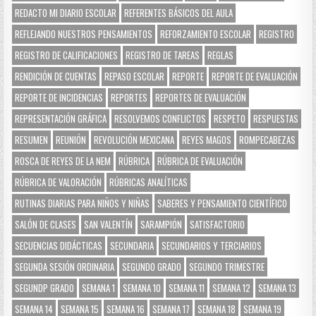
REDACTO MI DIARIO ESCOLAR
REFERENTES BÁSICOS DEL AULA
REFLEJANDO NUESTROS PENSAMIENTOS
REFORZAMIENTO ESCOLAR
REGISTRO
REGISTRO DE CALIFICACIONES
REGISTRO DE TAREAS
REGLAS
RENDICIÓN DE CUENTAS
REPASO ESCOLAR
REPORTE
REPORTE DE EVALUACIÓN
REPORTE DE INCIDENCIAS
REPORTES
REPORTES DE EVALUACIÓN
REPRESENTACIÓN GRÁFICA
RESOLVEMOS CONFLICTOS
RESPETO
RESPUESTAS
RESUMEN
REUNIÓN
REVOLUCIÓN MEXICANA
REYES MAGOS
ROMPECABEZAS
ROSCA DE REYES DE LA NEM
RÚBRICA
RÚBRICA DE EVALUACIÓN
RÚBRICA DE VALORACIÓN
RÚBRICAS ANALÍTICAS
RUTINAS DIARIAS PARA NIÑOS Y NIÑAS
SABERES Y PENSAMIENTO CIENTÍFICO
SALÓN DE CLASES
SAN VALENTÍN
SARAMPIÓN
SATISFACTORIO
SECUENCIAS DIDÁCTICAS
SECUNDARIA
SECUNDARIOS Y TERCIARIOS
SEGUNDA SESIÓN ORDINARIA
SEGUNDO GRADO
SEGUNDO TRIMESTRE
SEGUNDP GRADO
SEMANA 1
SEMANA 10
SEMANA 11
SEMANA 12
SEMANA 13
SEMANA 14
SEMANA 15
SEMANA 16
SEMANA 17
SEMANA 18
SEMANA 19