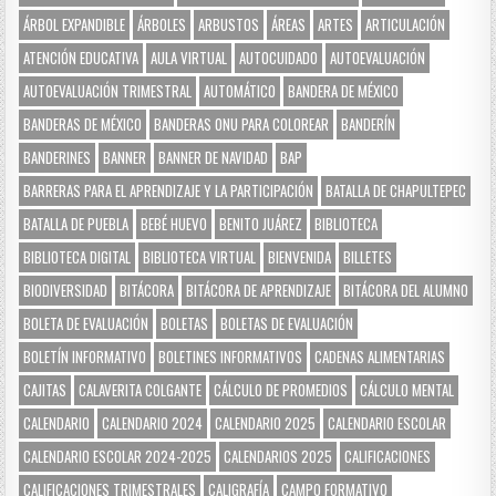
ÁRBOL EXPANDIBLE
ÁRBOLES
ARBUSTOS
ÁREAS
ARTES
ARTICULACIÓN
ATENCIÓN EDUCATIVA
AULA VIRTUAL
AUTOCUIDADO
AUTOEVALUACIÓN
AUTOEVALUACIÓN TRIMESTRAL
AUTOMÁTICO
BANDERA DE MÉXICO
BANDERAS DE MÉXICO
BANDERAS ONU PARA COLOREAR
BANDERÍN
BANDERINES
BANNER
BANNER DE NAVIDAD
BAP
BARRERAS PARA EL APRENDIZAJE Y LA PARTICIPACIÓN
BATALLA DE CHAPULTEPEC
BATALLA DE PUEBLA
BEBÉ HUEVO
BENITO JUÁREZ
BIBLIOTECA
BIBLIOTECA DIGITAL
BIBLIOTECA VIRTUAL
BIENVENIDA
BILLETES
BIODIVERSIDAD
BITÁCORA
BITÁCORA DE APRENDIZAJE
BITÁCORA DEL ALUMNO
BOLETA DE EVALUACIÓN
BOLETAS
BOLETAS DE EVALUACIÓN
BOLETÍN INFORMATIVO
BOLETINES INFORMATIVOS
CADENAS ALIMENTARIAS
CAJITAS
CALAVERITA COLGANTE
CÁLCULO DE PROMEDIOS
CÁLCULO MENTAL
CALENDARIO
CALENDARIO 2024
CALENDARIO 2025
CALENDARIO ESCOLAR
CALENDARIO ESCOLAR 2024-2025
CALENDARIOS 2025
CALIFICACIONES
CALIFICACIONES TRIMESTRALES
CALIGRAFÍA
CAMPO FORMATIVO