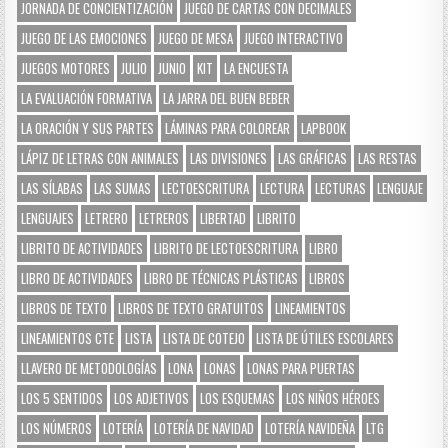
JORNADA DE CONCIENTIZACIÓN
JUEGO DE CARTAS CON DECIMALES
JUEGO DE LAS EMOCIONES
JUEGO DE MESA
JUEGO INTERACTIVO
JUEGOS MOTORES
JULIO
JUNIO
KIT
LA ENCUESTA
LA EVALUACIÓN FORMATIVA
LA JARRA DEL BUEN BEBER
LA ORACIÓN Y SUS PARTES
LÁMINAS PARA COLOREAR
LAPBOOK
LÁPIZ DE LETRAS CON ANIMALES
LAS DIVISIONES
LAS GRÁFICAS
LAS RESTAS
LAS SÍLABAS
LAS SUMAS
LECTOESCRITURA
LECTURA
LECTURAS
LENGUAJE
LENGUAJES
LETRERO
LETREROS
LIBERTAD
LIBRITO
LIBRITO DE ACTIVIDADES
LIBRITO DE LECTOESCRITURA
LIBRO
LIBRO DE ACTIVIDADES
LIBRO DE TÉCNICAS PLÁSTICAS
LIBROS
LIBROS DE TEXTO
LIBROS DE TEXTO GRATUITOS
LINEAMIENTOS
LINEAMIENTOS CTE
LISTA
LISTA DE COTEJO
LISTA DE ÚTILES ESCOLARES
LLAVERO DE METODOLOGÍAS
LONA
LONAS
LONAS PARA PUERTAS
LOS 5 SENTIDOS
LOS ADJETIVOS
LOS ESQUEMAS
LOS NIÑOS HÉROES
LOS NÚMEROS
LOTERÍA
LOTERÍA DE NAVIDAD
LOTERÍA NAVIDEÑA
LTG