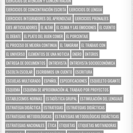
EJERCICIOS DE ATENCIÓN Y CONCENTRACIÓN
EJERCICIOS DE CONCENTRACIÓN ESCRITA
EJERCICIOS DE LENGUA
EJERCICIOS INTEGRADORES DEL APRENDIZAJE
EJERCICIOS PRONALEES
EJES ARTICULADORES
EL ALTAR
EL CLIMA Y LAS EMOCIONES
EL CUENTO
EL DEBATE
EL PLATO DEL BUEN COMER
EL PORCENTAJE
EL PROCESO DE MEJORA CONTINUA
EL TANGRAM
EL TRABAJO CON
EL UNIVERSO
ELEMENTOS DE UNA NOTICIA
ENERO
ENTEROS
ENTREGA DE DOCUMENTOS
ENTREVISTA
ENTREVISTA SOCIOECONÓMICA
ESCOLTA ESCOLAR
ESCRIBIMOS UN CUENTO
ESCRITURA
ESCUELAS MULTIGRADO
ESPAÑOL
ESPECIFICACIONES
ESQUELETO GIGANTE
ESQUEMA
ESQUEMA DE APROXIMACIÓN AL TRABAJO POR PROYECTOS
ESTABLECEMOS NORMAS
ESTADÍSTICA GRUPAL
ESTIMULACIÓN DEL LENGUAJE
ESTRATEGIA DIDÁCTICA
ESTRATEGIAS
ESTRATEGIAS DIDÁCTICAS
ESTRATEGIAS METODOLÓGICAS
ESTRATEGIAS METODOLÓGICAS DIDÁCTICAS
ESTRATEGIAS NACIONALES
ÉTICA
ETIQUETAS
ETIQUETAS MOTIVADORAS