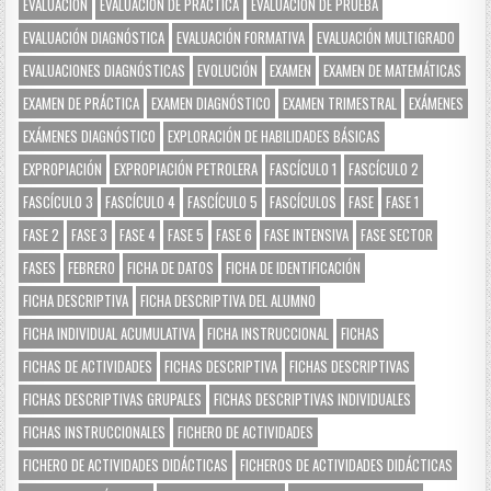
EVALUACIÓN
EVALUACIÓN DE PRÁCTICA
EVALUACIÓN DE PRUEBA
EVALUACIÓN DIAGNÓSTICA
EVALUACIÓN FORMATIVA
EVALUACIÓN MULTIGRADO
EVALUACIONES DIAGNÓSTICAS
EVOLUCIÓN
EXAMEN
EXAMEN DE MATEMÁTICAS
EXAMEN DE PRÁCTICA
EXAMEN DIAGNÓSTICO
EXAMEN TRIMESTRAL
EXÁMENES
EXÁMENES DIAGNÓSTICO
EXPLORACIÓN DE HABILIDADES BÁSICAS
EXPROPIACIÓN
EXPROPIACIÓN PETROLERA
FASCÍCULO 1
FASCÍCULO 2
FASCÍCULO 3
FASCÍCULO 4
FASCÍCULO 5
FASCÍCULOS
FASE
FASE 1
FASE 2
FASE 3
FASE 4
FASE 5
FASE 6
FASE INTENSIVA
FASE SECTOR
FASES
FEBRERO
FICHA DE DATOS
FICHA DE IDENTIFICACIÓN
FICHA DESCRIPTIVA
FICHA DESCRIPTIVA DEL ALUMNO
FICHA INDIVIDUAL ACUMULATIVA
FICHA INSTRUCCIONAL
FICHAS
FICHAS DE ACTIVIDADES
FICHAS DESCRIPTIVA
FICHAS DESCRIPTIVAS
FICHAS DESCRIPTIVAS GRUPALES
FICHAS DESCRIPTIVAS INDIVIDUALES
FICHAS INSTRUCCIONALES
FICHERO DE ACTIVIDADES
FICHERO DE ACTIVIDADES DIDÁCTICAS
FICHEROS DE ACTIVIDADES DIDÁCTICAS