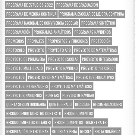
PROGRAMA DE ESTUDIOS 2022
PROGRAMA DE GRADUACIÓN
PROGRAMA DE MEJORA CONTINUA
PROGRAMA ESCOLAR DE MEJORA CONTINUA
PROGRAMA NACIONAL DE CONVIVENCIA ESCOLAR
PROGRAMA SINTÉTICO
PROGRAMACIÓN
PROGRAMAS ANALÍTICOS
PROGRAMAS NAVIDEÑOS
PROMEDIOS
PRONALEES
PROPÓSITOS Y FUNCIONES
PROTECCIÓN
PROTOCOLO
PROYECTO
PROYECTO APB
PROYECTO DE MATEMÁTICAS
PROYECTO DE PRIMAVERA
PROYECTO ESCOLAR
PROYECTO INTEGRADOR
PROYECTO MULTIGRADO
PROYECTO NAVIDEÑO
PROYECTO: "EL CIRCO"
PROYECTOS
PROYECTOS DE MATEMÁTICAS
PROYECTOS EDUCATIVOS
PROYECTOS INTEGRADORES
PROYECTOS MATEMÁTICOS
PROYECTOS NAVIDEÑOS
PUERTAS
PUZZLES DE NAVIDAD
QUINTA SESIÓN ORDINARIA
QUINTO GRADO
RECICLAJE
RECOMENDACIONES
RECONOCIENDO NUESTRO CONTEXTO
RECONOCIMIENTOS
RECONOCIMIENTOS EDITABLES
RECONOCIMIENTOS TRIMESTRALES
RECOPILACIÓN DE LECTURAS
RECORTA Y PEGA
RECREA
RECTA NUMÉRICA