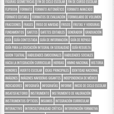
FIGURAS GEOMÉTRICAS
FIN DE CICLO ESCOLAR
FIN DE CURSO ESCOLAR
FLIPBOOK
FORMATO
FORMATO AUTOMÁTICO
FORMATO AVANZADO
FORMATO EDITABLE
FORMATOS DE EVALUACIÓN
FORMULARIO DE VOLUMEN
FRACCIONES
FRASES
FRISO DE NAVIDAD
FRISOS
FRUTAS Y VERDURAS
FUNDAMENTOS
GAFETES
GAFETES EDITABLES
GENERADOR
GRADUACIÓN
GUÍA
GUÍA CONTESTADA
GUÍA DE INFORMACIÓN
GUÍA DE REPASO
GUÍA PARA LA EDUCACIÓN INTEGRAL EN SEXUALIDAD
GUÍA RESUELTA
GUION TEATRAL
HABILIDADES EMOCIONALES
HABILIDADES SOCIALES
HACIA LA INTEGRACIÓN CURRICULAR
HIERBAS
HIMNO NACIONAL
HISTORIA
HONORES
HUERTO ESCOLAR
IDEAS PRINCIPALES
IDENTIDAD NACIONAL
IMÁGENES
IMÁGENES NAVIDEÑAS GIGANTES
INDEPENDENCIA DE MÉXICO
INDICADORES
INFOGRAFÍA
INFOGRAFÍAS
INFORME
INICIO DE CICLO ESCOLAR
INSATISFACTORIO
INSTRUMENTO
INSTRUMENTO DE VALORACIÓN
INSTRUMENTOS ÓPTICOS
INSUMOS
INTEGRACIÓN CURRICULAR
INTERACTIVO
INTERCULTURALIDAD CRÍTICA
INTERVENCIÓN FORMATIVA