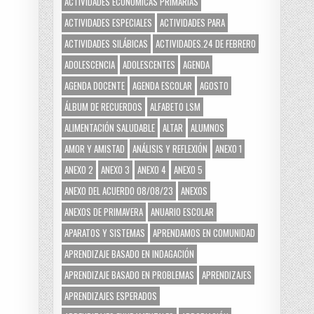
ACTIVIDADES ECONÓMICAS PRIMARIAS
ACTIVIDADES ESPECIALES
ACTIVIDADES PARA
ACTIVIDADES SILÁBICAS
ACTIVIDADES.24 DE FEBRERO
ADOLESCENCIA
ADOLESCENTES
AGENDA
AGENDA DOCENTE
AGENDA ESCOLAR
AGOSTO
ÁLBUM DE RECUERDOS
ALFABETO LSM
ALIMENTACIÓN SALUDABLE
ALTAR
ALUMNOS
AMOR Y AMISTAD
ANÁLISIS Y REFLEXIÓN
ANEXO 1
ANEXO 2
ANEXO 3
ANEXO 4
ANEXO 5
ANEXO DEL ACUERDO 08/08/23
ANEXOS
ANEXOS DE PRIMAVERA
ANUARIO ESCOLAR
APARATOS Y SISTEMAS
APRENDAMOS EN COMUNIDAD
APRENDIZAJE BASADO EN INDAGACIÓN
APRENDIZAJE BASADO EN PROBLEMAS
APRENDIZAJES
APRENDIZAJES ESPERADOS