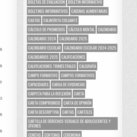
BOLETAS DE EVALUACIÓN
BOLETÍN INFORMATIVO
BOLETINES INFORMATIVOS
CADENAS ALIMENTARIAS
CAJITAS
CALAVERITA COLGANTE
CÁLCULO DE PROMEDIOS
CÁLCULO MENTAL
CALENDARIO
CALENDARIO 2024
CALENDARIO 2025
CALENDARIO ESCOLAR
CALENDARIO ESCOLAR 2024-2025
s
CALENDARIOS 2025
CALIFICACIONES
s
CALIFICACIONES TRIMESTRALES
CALIGRAFÍA
CAMPO FORMATIVO
CAMPOS FORMATIVOS
e
CAPACIDADES
CARGA DE EVIDENCIAS
CARPETA PARA LA REFLEXIÓN
CARTA
o
CARTA COMPROMISO
CARTA DE OPINIÓN
CARTA DESCRIPTIVA
CARTAS
CARTELES
s
CARTILLA DE DERECHOS SEXUALES DE ADOLESCENTES Y
JÓVENES
s
CENEFAS
CENTENAS
CEREMONIA