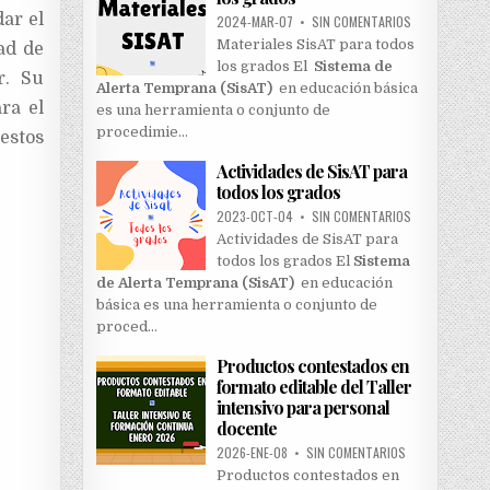
dar el
2024-MAR-07
•
SIN COMENTARIOS
Materiales SisAT para todos
ad de
los grados El
Sistema de
r. Su
Alerta Temprana (SisAT)
en educación básica
ra el
es una herramienta o conjunto de
procedimie…
 estos
Actividades de SisAT para
todos los grados
2023-OCT-04
•
SIN COMENTARIOS
Actividades de SisAT para
todos los grados El
Sistema
de Alerta Temprana (SisAT)
en educación
básica es una herramienta o conjunto de
proced…
Productos contestados en
formato editable del Taller
intensivo para personal
docente
2026-ENE-08
•
SIN COMENTARIOS
Productos contestados en