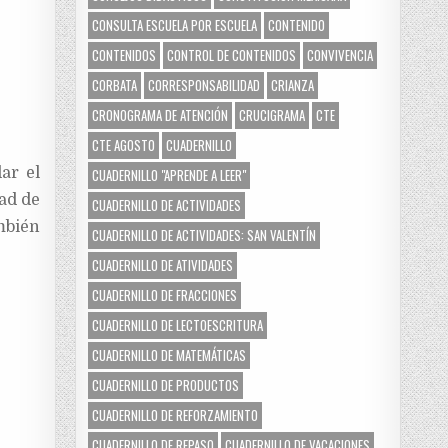
CONSULTA ESCUELA POR ESCUELA
CONTENIDO
CONTENIDOS
CONTROL DE CONTENIDOS
CONVIVENCIA
CORBATA
CORRESPONSABILIDAD
CRIANZA
CRONOGRAMA DE ATENCIÓN
CRUCIGRAMA
CTE
CTE AGOSTO
CUADERNILLO
ar el
CUADERNILLO "APRENDE A LEER"
dad de
CUADERNILLO DE ACTIVIDADES
mbién
CUADERNILLO DE ACTIVIDADES: SAN VALENTÍN
CUADERNILLO DE ATIVIDADES
CUADERNILLO DE FRACCIONES
CUADERNILLO DE LECTOESCRITURA
CUADERNILLO DE MATEMÁTICAS
CUADERNILLO DE PRODUCTOS
CUADERNILLO DE REFORZAMIENTO
CUADERNILLO DE REPASO
CUADERNILLO DE VACACIONES