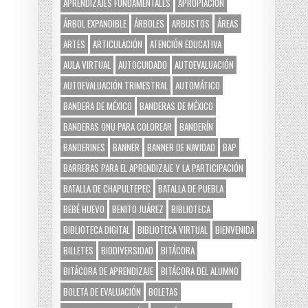
APRENDIZAJES FUNDAMENTALES
APROPIACIÓN
ÁRBOL EXPANDIBLE
ÁRBOLES
ARBUSTOS
ÁREAS
ARTES
ARTICULACIÓN
ATENCIÓN EDUCATIVA
AULA VIRTUAL
AUTOCUIDADO
AUTOEVALUACIÓN
AUTOEVALUACIÓN TRIMESTRAL
AUTOMÁTICO
BANDERA DE MÉXICO
BANDERAS DE MÉXICO
BANDERAS ONU PARA COLOREAR
BANDERÍN
BANDERINES
BANNER
BANNER DE NAVIDAD
BAP
BARRERAS PARA EL APRENDIZAJE Y LA PARTICIPACIÓN
BATALLA DE CHAPULTEPEC
BATALLA DE PUEBLA
BEBÉ HUEVO
BENITO JUÁREZ
BIBLIOTECA
BIBLIOTECA DIGITAL
BIBLIOTECA VIRTUAL
BIENVENIDA
BILLETES
BIODIVERSIDAD
BITÁCORA
BITÁCORA DE APRENDIZAJE
BITÁCORA DEL ALUMNO
BOLETA DE EVALUACIÓN
BOLETAS