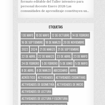
formato editable del Taller intensivo para
personal docente Enero 2026 Las
comunidades de aprendizaje constituyen un…
ETIQUETAS
1 DE MAYO
10 DE MAYO
12 DE OCTUBRE
14 DE FEBRERO
16 DE SEPTIEMBRE
18 DE MARZO
20 DE NOVIEMBRE
2022
2024
21 DE MARZO
21 DE SEPTIEMBRE
22 DE ABRIL
22 DE MARZO
23 DE ABRIL
23 DE MAYO
24 DE FEBRERO
5 DE FEBRERO
5 DE JUNIO
5 DE MAYO
8 DE ABRIL
8 DE MARZO
ABECEDARIO
ABRIL
ACRÓSTICO
ACTIVIDADES
ACTIVIDADES COGNITIVAS
ACTIVIDADES DE GEOMETRÍA
ACTIVIDADES DE INICIO
ACTIVIDADES DE LECTURA
ACTIVIDADES DE LECTURA Y ESCRITURA