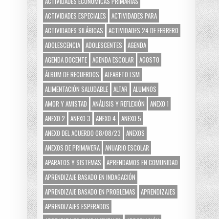
ACTIVIDADES ECONÓMICAS PRIMARIAS
ACTIVIDADES ESPECIALES
ACTIVIDADES PARA
ACTIVIDADES SILÁBICAS
ACTIVIDADES.24 DE FEBRERO
ADOLESCENCIA
ADOLESCENTES
AGENDA
AGENDA DOCENTE
AGENDA ESCOLAR
AGOSTO
ÁLBUM DE RECUERDOS
ALFABETO LSM
ALIMENTACIÓN SALUDABLE
ALTAR
ALUMNOS
AMOR Y AMISTAD
ANÁLISIS Y REFLEXIÓN
ANEXO 1
ANEXO 2
ANEXO 3
ANEXO 4
ANEXO 5
ANEXO DEL ACUERDO 08/08/23
ANEXOS
ANEXOS DE PRIMAVERA
ANUARIO ESCOLAR
APARATOS Y SISTEMAS
APRENDAMOS EN COMUNIDAD
APRENDIZAJE BASADO EN INDAGACIÓN
APRENDIZAJE BASADO EN PROBLEMAS
APRENDIZAJES
APRENDIZAJES ESPERADOS