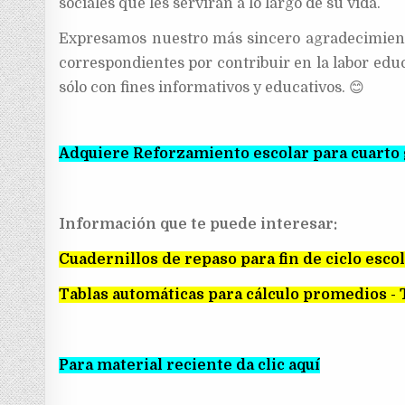
sociales que les servirán a lo largo de su vida.
Expresamos nuestro más sincero agradecimiento 
correspondientes por contribuir en la labor edu
sólo con fines informativos y educativos. 😊
Adquiere Reforzamiento escolar para cuarto 
Información que te puede interesar:
Cuadernillos de repaso para fin de ciclo esco
Tablas automáticas para cálculo promedios - 
Para material reciente da clic aquí