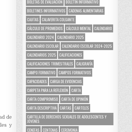
BOLETAS DE EVALUACIÓN
BOLETÍN INFORMATIVO
BOLETINES INFORMATIVOS
CADENAS ALIMENTARIAS
CAJITAS
CALAVERITA COLGANTE
CÁLCULO DE PROMEDIOS
CÁLCULO MENTAL
CALENDARIO
CALENDARIO 2024
CALENDARIO 2025
CALENDARIO ESCOLAR
CALENDARIO ESCOLAR 2024-2025
CALENDARIOS 2025
CALIFICACIONES
CALIFICACIONES TRIMESTRALES
CALIGRAFÍA
CAMPO FORMATIVO
CAMPOS FORMATIVOS
CAPACIDADES
CARGA DE EVIDENCIAS
CARPETA PARA LA REFLEXIÓN
CARTA
CARTA COMPROMISO
CARTA DE OPINIÓN
CARTA DESCRIPTIVA
CARTAS
CARTELES
CARTILLA DE DERECHOS SEXUALES DE ADOLESCENTES Y
ad de
JÓVENES
les y
CENEFAS
CENTENAS
CEREMONIA