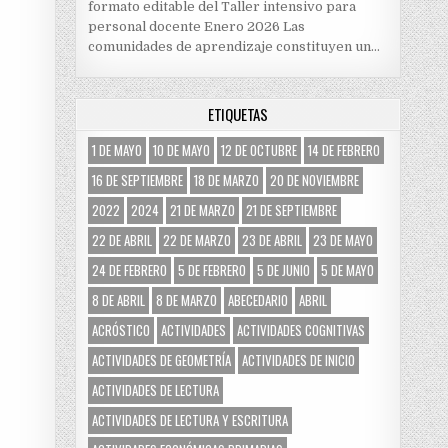
formato editable del Taller intensivo para
personal docente Enero 2026 Las
comunidades de aprendizaje constituyen un…
ETIQUETAS
1 DE MAYO
10 DE MAYO
12 DE OCTUBRE
14 DE FEBRERO
16 DE SEPTIEMBRE
18 DE MARZO
20 DE NOVIEMBRE
2022
2024
21 DE MARZO
21 DE SEPTIEMBRE
22 DE ABRIL
22 DE MARZO
23 DE ABRIL
23 DE MAYO
24 DE FEBRERO
5 DE FEBRERO
5 DE JUNIO
5 DE MAYO
8 DE ABRIL
8 DE MARZO
ABECEDARIO
ABRIL
ACRÓSTICO
ACTIVIDADES
ACTIVIDADES COGNITIVAS
ACTIVIDADES DE GEOMETRÍA
ACTIVIDADES DE INICIO
ACTIVIDADES DE LECTURA
ACTIVIDADES DE LECTURA Y ESCRITURA