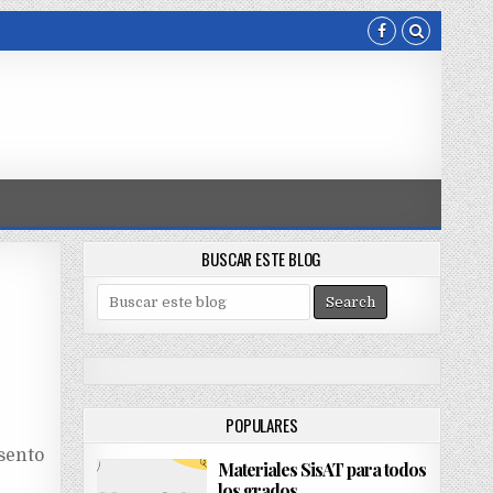
BUSCAR ESTE BLOG
S
e
a
r
c
h
POPULARES
f
o
sento
Materiales SisAT para todos
r
los grados
: