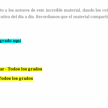
a los autores de este increíble material, dando los cré
cativa del día a día. Recordamos que el material comparti
grado aquí
lar - Todos los grados
Todos los grados