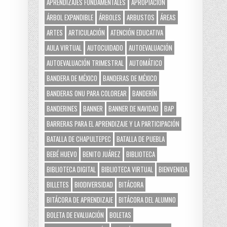
APRENDIZAJES FUNDAMENTALES
APROPIACIÓN
ÁRBOL EXPANDIBLE
ÁRBOLES
ARBUSTOS
ÁREAS
ARTES
ARTICULACIÓN
ATENCIÓN EDUCATIVA
AULA VIRTUAL
AUTOCUIDADO
AUTOEVALUACIÓN
AUTOEVALUACIÓN TRIMESTRAL
AUTOMÁTICO
BANDERA DE MÉXICO
BANDERAS DE MÉXICO
BANDERAS ONU PARA COLOREAR
BANDERÍN
BANDERINES
BANNER
BANNER DE NAVIDAD
BAP
BARRERAS PARA EL APRENDIZAJE Y LA PARTICIPACIÓN
BATALLA DE CHAPULTEPEC
BATALLA DE PUEBLA
BEBÉ HUEVO
BENITO JUÁREZ
BIBLIOTECA
BIBLIOTECA DIGITAL
BIBLIOTECA VIRTUAL
BIENVENIDA
BILLETES
BIODIVERSIDAD
BITÁCORA
BITÁCORA DE APRENDIZAJE
BITÁCORA DEL ALUMNO
BOLETA DE EVALUACIÓN
BOLETAS