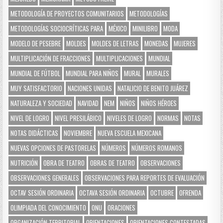
METODOLOGÍA DE PROYECTOS COMUNITARIOS
METODOLOGÍAS
METODOLOGÍAS SOCIOCRÍTICAS PARA
MÉXICO
MINILIBRO
MODA
MODELO DE PESEBRE
MOLDES
MOLDES DE LETRAS
MONEDAS
MUJERES
MULTIPLICACIÓN DE FRACCIONES
MULTIPLICACIONES
MUNDIAL
MUNDIAL DE FÚTBOL
MUNDIAL PARA NIÑOS
MURAL
MURALES
MUY SATISFACTORIO
NACIONES UNIDAS
NATALICIO DE BENITO JUÁREZ
NATURALEZA Y SOCIEDAD
NAVIDAD
NEM
NIÑOS
NIÑOS HÉROES
NIVEL DE LOGRO
NIVEL PRESILÁBICO
NIVELES DE LOGRO
NORMAS
NOTAS
NOTAS DIDÁCTICAS
NOVIEMBRE
NUEVA ESCUELA MEXICANA
NUEVAS OPCIONES DE PASTORELAS
NÚMEROS
NÚMEROS ROMANOS
NUTRICIÓN
OBRA DE TEATRO
OBRAS DE TEATRO
OBSERVACIONES
OBSERVACIONES GENERALES
OBSERVACIONES PARA REPORTES DE EVALUACIÓN
OCTAV SESIÓN ORDINARIA
OCTAVA SESIÓN ORDINARIA
OCTUBRE
OFRENDA
OLIMPIADA DEL CONOCIMIENTO
ONU
ORACIONES
ORGANIZACIÓN TERRITORIAL
ORIENTACIONES
ORIENTACIONES CONTESTADAS