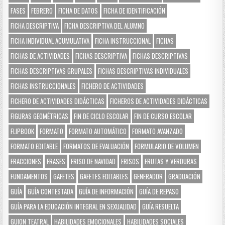
FASES
FEBRERO
FICHA DE DATOS
FICHA DE IDENTIFICACIÓN
FICHA DESCRIPTIVA
FICHA DESCRIPTIVA DEL ALUMNO
FICHA INDIVIDUAL ACUMULATIVA
FICHA INSTRUCCIONAL
FICHAS
FICHAS DE ACTIVIDADES
FICHAS DESCRIPTIVA
FICHAS DESCRIPTIVAS
FICHAS DESCRIPTIVAS GRUPALES
FICHAS DESCRIPTIVAS INDIVIDUALES
FICHAS INSTRUCCIONALES
FICHERO DE ACTIVIDADES
FICHERO DE ACTIVIDADES DIDÁCTICAS
FICHEROS DE ACTIVIDADES DIDÁCTICAS
FIGURAS GEOMÉTRICAS
FIN DE CICLO ESCOLAR
FIN DE CURSO ESCOLAR
FLIPBOOK
FORMATO
FORMATO AUTOMÁTICO
FORMATO AVANZADO
FORMATO EDITABLE
FORMATOS DE EVALUACIÓN
FORMULARIO DE VOLUMEN
FRACCIONES
FRASES
FRISO DE NAVIDAD
FRISOS
FRUTAS Y VERDURAS
FUNDAMENTOS
GAFETES
GAFETES EDITABLES
GENERADOR
GRADUACIÓN
GUÍA
GUÍA CONTESTADA
GUÍA DE INFORMACIÓN
GUÍA DE REPASO
GUÍA PARA LA EDUCACIÓN INTEGRAL EN SEXUALIDAD
GUÍA RESUELTA
GUION TEATRAL
HABILIDADES EMOCIONALES
HABILIDADES SOCIALES