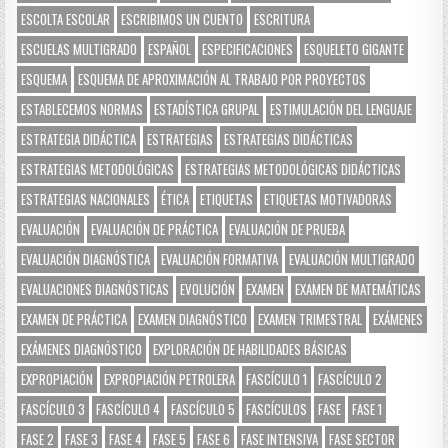
ESCOLTA ESCOLAR
ESCRIBIMOS UN CUENTO
ESCRITURA
ESCUELAS MULTIGRADO
ESPAÑOL
ESPECIFICACIONES
ESQUELETO GIGANTE
ESQUEMA
ESQUEMA DE APROXIMACIÓN AL TRABAJO POR PROYECTOS
ESTABLECEMOS NORMAS
ESTADÍSTICA GRUPAL
ESTIMULACIÓN DEL LENGUAJE
ESTRATEGIA DIDÁCTICA
ESTRATEGIAS
ESTRATEGIAS DIDÁCTICAS
ESTRATEGIAS METODOLÓGICAS
ESTRATEGIAS METODOLÓGICAS DIDÁCTICAS
ESTRATEGIAS NACIONALES
ÉTICA
ETIQUETAS
ETIQUETAS MOTIVADORAS
EVALUACIÓN
EVALUACIÓN DE PRÁCTICA
EVALUACIÓN DE PRUEBA
EVALUACIÓN DIAGNÓSTICA
EVALUACIÓN FORMATIVA
EVALUACIÓN MULTIGRADO
EVALUACIONES DIAGNÓSTICAS
EVOLUCIÓN
EXAMEN
EXAMEN DE MATEMÁTICAS
EXAMEN DE PRÁCTICA
EXAMEN DIAGNÓSTICO
EXAMEN TRIMESTRAL
EXÁMENES
EXÁMENES DIAGNÓSTICO
EXPLORACIÓN DE HABILIDADES BÁSICAS
EXPROPIACIÓN
EXPROPIACIÓN PETROLERA
FASCÍCULO 1
FASCÍCULO 2
FASCÍCULO 3
FASCÍCULO 4
FASCÍCULO 5
FASCÍCULOS
FASE
FASE 1
FASE 2
FASE 3
FASE 4
FASE 5
FASE 6
FASE INTENSIVA
FASE SECTOR