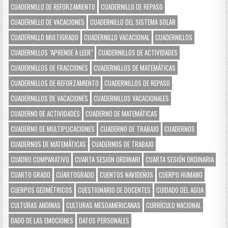
CUADERNILLO DE REFORZAMIENTO
CUADERNILLO DE REPASO
CUADERNILLO DE VACACIONES
CUADERNILLO DEL SISTEMA SOLAR
CUADERNILLO MULTIGRADO
CUADERNILLO VACACIONAL
CUADERNILLOS
CUADERNILLOS "APRENDE A LEER"
CUADERNILLOS DE ACTIVIDADES
CUADERNILLOS DE FRACCIONES
CUADERNILLOS DE MATEMÁTICAS
CUADERNILLOS DE REFORZAMIENTO
CUADERNILLOS DE REPASO
CUADERNILLOS DE VACACIONES
CUADERNILLOS VACACIONALES
CUADERNO DE ACTIVIDADES
CUADERNO DE MATEMÁTICAS
CUADERNO DE MULTIPLICACIONES
CUADERNO DE TRABAJO
CUADERNOS
CUADERNOS DE MATEMÁTICAS
CUADERNOS DE TRABAJO
CUADRO COMPARATIVO
CUARTA SESIÓN ORDINARI
CUARTA SESIÓN ORDINARIA
CUARTO GRADO
CUARTOGRADO
CUENTOS NAVIDEÑOS
CUERPO HUMANO
CUERPOS GEOMÉTRICOS
CUESTIONARIO DE DOCENTES
CUIDADO DEL AGUA
CULTURAS ANDINAS
CULTURAS MESOAMERICANAS
CURRÍCULO NACIONAL
DADO DE LAS EMOCIONES
DATOS PERSONALES