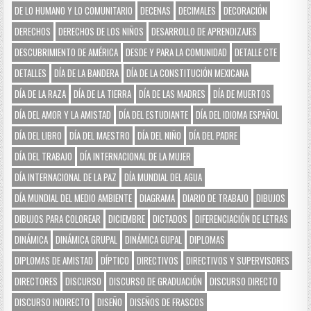
DE LO HUMANO Y LO COMUNITARIO
DECENAS
DECIMALES
DECORACIÓN
DERECHOS
DERECHOS DE LOS NIÑOS
DESARROLLO DE APRENDIZAJES
DESCUBRIMIENTO DE AMÉRICA
DESDE Y PARA LA COMUNIDAD
DETALLE CTE
DETALLES
DÍA DE LA BANDERA
DÍA DE LA CONSTITUCIÓN MEXICANA
DÍA DE LA RAZA
DÍA DE LA TIERRA
DÍA DE LAS MADRES
DÍA DE MUERTOS
DÍA DEL AMOR Y LA AMISTAD
DÍA DEL ESTUDIANTE
DÍA DEL IDIOMA ESPAÑOL
DÍA DEL LIBRO
DÍA DEL MAESTRO
DÍA DEL NIÑO
DÍA DEL PADRE
DÍA DEL TRABAJO
DÍA INTERNACIONAL DE LA MUJER
DÍA INTERNACIONAL DE LA PAZ
DÍA MUNDIAL DEL AGUA
DÍA MUNDIAL DEL MEDIO AMBIENTE
DIAGRAMA
DIARIO DE TRABAJO
DIBUJOS
DIBUJOS PARA COLOREAR
DICIEMBRE
DICTADOS
DIFERENCIACIÓN DE LETRAS
DINÁMICA
DINÁMICA GRUPAL
DINÁMICA GUPAL
DIPLOMAS
DIPLOMAS DE AMISTAD
DÍPTICO
DIRECTIVOS
DIRECTIVOS Y SUPERVISORES
DIRECTORES
DISCURSO
DISCURSO DE GRADUACIÓN
DISCURSO DIRECTO
DISCURSO INDIRECTO
DISEÑO
DISEÑOS DE FRASCOS