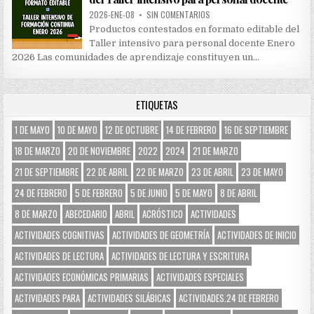
2026-ENE-08
•
SIN COMENTARIOS
Productos contestados en formato editable del
Taller intensivo para personal docente Enero
2026 Las comunidades de aprendizaje constituyen un…
ETIQUETAS
1 DE MAYO
10 DE MAYO
12 DE OCTUBRE
14 DE FEBRERO
16 DE SEPTIEMBRE
18 DE MARZO
20 DE NOVIEMBRE
2022
2024
21 DE MARZO
21 DE SEPTIEMBRE
22 DE ABRIL
22 DE MARZO
23 DE ABRIL
23 DE MAYO
24 DE FEBRERO
5 DE FEBRERO
5 DE JUNIO
5 DE MAYO
8 DE ABRIL
8 DE MARZO
ABECEDARIO
ABRIL
ACRÓSTICO
ACTIVIDADES
ACTIVIDADES COGNITIVAS
ACTIVIDADES DE GEOMETRÍA
ACTIVIDADES DE INICIO
ACTIVIDADES DE LECTURA
ACTIVIDADES DE LECTURA Y ESCRITURA
ACTIVIDADES ECONÓMICAS PRIMARIAS
ACTIVIDADES ESPECIALES
ACTIVIDADES PARA
ACTIVIDADES SILÁBICAS
ACTIVIDADES.24 DE FEBRERO