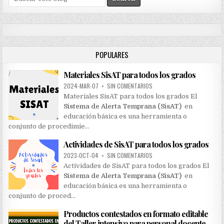
e
a
r
c
h
POPULARES
f
o
Materiales SisAT para todos los grados
r
:
2024-MAR-07
•
SIN COMENTARIOS
Materiales SisAT para todos los grados El
Sistema de Alerta Temprana (SisAT)
en
educación básica es una herramienta o
conjunto de procedimie…
Actividades de SisAT para todos los grados
2023-OCT-04
•
SIN COMENTARIOS
Actividades de SisAT para todos los grados El
Sistema de Alerta Temprana (SisAT)
en
educación básica es una herramienta o
conjunto de proced…
Productos contestados en formato editable
del Taller intensivo para personal docente