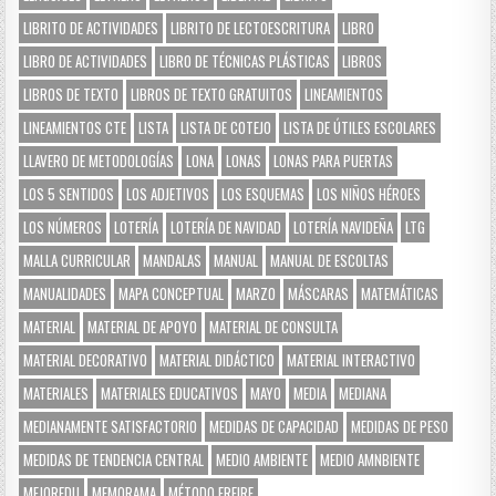
LIBRITO DE ACTIVIDADES
LIBRITO DE LECTOESCRITURA
LIBRO
LIBRO DE ACTIVIDADES
LIBRO DE TÉCNICAS PLÁSTICAS
LIBROS
LIBROS DE TEXTO
LIBROS DE TEXTO GRATUITOS
LINEAMIENTOS
LINEAMIENTOS CTE
LISTA
LISTA DE COTEJO
LISTA DE ÚTILES ESCOLARES
LLAVERO DE METODOLOGÍAS
LONA
LONAS
LONAS PARA PUERTAS
LOS 5 SENTIDOS
LOS ADJETIVOS
LOS ESQUEMAS
LOS NIÑOS HÉROES
LOS NÚMEROS
LOTERÍA
LOTERÍA DE NAVIDAD
LOTERÍA NAVIDEÑA
LTG
MALLA CURRICULAR
MANDALAS
MANUAL
MANUAL DE ESCOLTAS
MANUALIDADES
MAPA CONCEPTUAL
MARZO
MÁSCARAS
MATEMÁTICAS
MATERIAL
MATERIAL DE APOYO
MATERIAL DE CONSULTA
MATERIAL DECORATIVO
MATERIAL DIDÁCTICO
MATERIAL INTERACTIVO
MATERIALES
MATERIALES EDUCATIVOS
MAYO
MEDIA
MEDIANA
MEDIANAMENTE SATISFACTORIO
MEDIDAS DE CAPACIDAD
MEDIDAS DE PESO
MEDIDAS DE TENDENCIA CENTRAL
MEDIO AMBIENTE
MEDIO AMNBIENTE
MEJOREDU
MEMORAMA
MÉTODO FREIRE