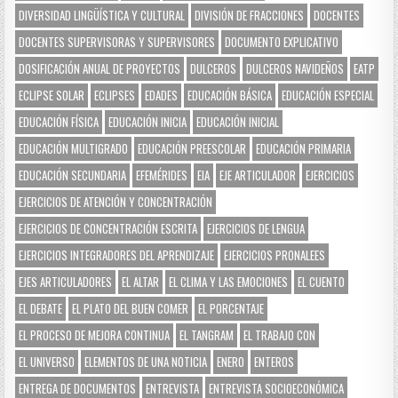
DIVERSIDAD LINGÜÍSTICA Y CULTURAL
DIVISIÓN DE FRACCIONES
DOCENTES
DOCENTES SUPERVISORAS Y SUPERVISORES
DOCUMENTO EXPLICATIVO
DOSIFICACIÓN ANUAL DE PROYECTOS
DULCEROS
DULCEROS NAVIDEÑOS
EATP
ECLIPSE SOLAR
ECLIPSES
EDADES
EDUCACIÓN BÁSICA
EDUCACIÓN ESPECIAL
EDUCACIÓN FÍSICA
EDUCACIÓN INICIA
EDUCACIÓN INICIAL
EDUCACIÓN MULTIGRADO
EDUCACIÓN PREESCOLAR
EDUCACIÓN PRIMARIA
EDUCACIÓN SECUNDARIA
EFEMÉRIDES
EIA
EJE ARTICULADOR
EJERCICIOS
EJERCICIOS DE ATENCIÓN Y CONCENTRACIÓN
EJERCICIOS DE CONCENTRACIÓN ESCRITA
EJERCICIOS DE LENGUA
EJERCICIOS INTEGRADORES DEL APRENDIZAJE
EJERCICIOS PRONALEES
EJES ARTICULADORES
EL ALTAR
EL CLIMA Y LAS EMOCIONES
EL CUENTO
EL DEBATE
EL PLATO DEL BUEN COMER
EL PORCENTAJE
EL PROCESO DE MEJORA CONTINUA
EL TANGRAM
EL TRABAJO CON
EL UNIVERSO
ELEMENTOS DE UNA NOTICIA
ENERO
ENTEROS
ENTREGA DE DOCUMENTOS
ENTREVISTA
ENTREVISTA SOCIOECONÓMICA