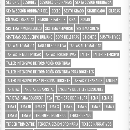
SESIÓN 5
SESIONES
SESIONES ORDINARIAS
SEXTA SESIÓN ORDINARIA
SEXTA SESIÓN ORDINARIA DEL
SEXTO
SEXTO GRADO
SIGNIFICADO
SÍLABAS
SÍLABAS TRABADAS
SÍMBOLOS PATRIOS
SISAT
SISMO
SISTEMA INMUNOLÓGICO
SISTEMA NERVIOSO
SISTEMA SOLAR
SISTEMAS DEL CUERPO HUMANO
SOPA DE LETRAS
STICKERS
SUSTANTIVOS
TABLA AUTOMÁTICA
TABLA DESCRIPTIVA
TABLAS AUTOMÁTICAS
TABLAS DE MULTIPLICAR
TABLAS DESCRIPTIVAS
TALLER
TALLER INTENSIVO
TALLER INTENSIVO DE FORMACIÓN CONTINUA
TALLER INTENSIVO DE FORMACIÓN CONTINUA PARA DOCENTES
TALLER INTENSIVO PARA PERSONAL DOCENTE
TAREAS Y TRABAJOS
TARJETA
TARJETAS
TARJETAS DE AMISTAD
TARJETAS DE ÚTILES ESCOLARES
TARJETAS PARA COLOREAR
TEA
TÉCNICAS DE PINTURA
TEMA
TEMA 3
TEMA 1
TEMA 10
TEMA 2
TEMA 3
TEMA 4
TEMA 5
TEMA 6
TEMA 7
TEMA 8
TEMA 9
TENDEDERO NUMÉRICO
TERCER GRADO
TERCER TRIMESTRE
TERCERA SESIÓN ORDINARIA
TEXTOS NARRATIVOS