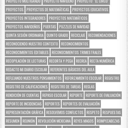
PROYECTO MULTIGRADO
PROYECTO NAVIDEÑO
PROYECTO: "EL CIRCO"
PROYECTOS
PROYECTOS DE MATEMÁTICAS
PROYECTOS EDUCATIVOS
PROYECTOS INTEGRADORES
PROYECTOS MATEMÁTICOS
PROYECTOS NAVIDEÑOS
PUERTAS
PUZZLES DE NAVIDAD
QUINTA SESIÓN ORDINARIA
QUINTO GRADO
RECICLAJE
RECOMENDACIONES
RECONOCIENDO NUESTRO CONTEXTO
RECONOCIMIENTOS
RECONOCIMIENTOS EDITABLES
RECONOCIMIENTOS TRIMESTRALES
RECOPILACIÓN DE LECTURAS
RECORTA Y PEGA
RECREA
RECTA NUMÉRICA
REDACTO MI DIARIO ESCOLAR
REFERENTES BÁSICOS DEL AULA
REFLEJANDO NUESTROS PENSAMIENTOS
REFORZAMIENTO ESCOLAR
REGISTRO
REGISTRO DE CALIFICACIONES
REGISTRO DE TAREAS
REGLAS
RENDICIÓN DE CUENTAS
REPASO ESCOLAR
REPORTE
REPORTE DE EVALUACIÓN
REPORTE DE INCIDENCIAS
REPORTES
REPORTES DE EVALUACIÓN
REPRESENTACIÓN GRÁFICA
RESOLVEMOS CONFLICTOS
RESPETO
RESPUESTAS
RESUMEN
REUNIÓN
REVOLUCIÓN MEXICANA
REYES MAGOS
ROMPECABEZAS