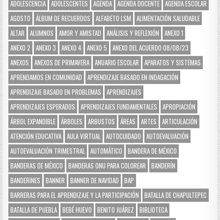
ADOLESCENCIA
ADOLESCENTES
AGENDA
AGENDA DOCENTE
AGENDA ESCOLAR
AGOSTO
ÁLBUM DE RECUERDOS
ALFABETO LSM
ALIMENTACIÓN SALUDABLE
ALTAR
ALUMNOS
AMOR Y AMISTAD
ANÁLISIS Y REFLEXIÓN
ANEXO 1
ANEXO 2
ANEXO 3
ANEXO 4
ANEXO 5
ANEXO DEL ACUERDO 08/08/23
ANEXOS
ANEXOS DE PRIMAVERA
ANUARIO ESCOLAR
APARATOS Y SISTEMAS
APRENDAMOS EN COMUNIDAD
APRENDIZAJE BASADO EN INDAGACIÓN
APRENDIZAJE BASADO EN PROBLEMAS
APRENDIZAJES
APRENDIZAJES ESPERADOS
APRENDIZAJES FUNDAMENTALES
APROPIACIÓN
ÁRBOL EXPANDIBLE
ÁRBOLES
ARBUSTOS
ÁREAS
ARTES
ARTICULACIÓN
ATENCIÓN EDUCATIVA
AULA VIRTUAL
AUTOCUIDADO
AUTOEVALUACIÓN
AUTOEVALUACIÓN TRIMESTRAL
AUTOMÁTICO
BANDERA DE MÉXICO
BANDERAS DE MÉXICO
BANDERAS ONU PARA COLOREAR
BANDERÍN
BANDERINES
BANNER
BANNER DE NAVIDAD
BAP
BARRERAS PARA EL APRENDIZAJE Y LA PARTICIPACIÓN
BATALLA DE CHAPULTEPEC
BATALLA DE PUEBLA
BEBÉ HUEVO
BENITO JUÁREZ
BIBLIOTECA