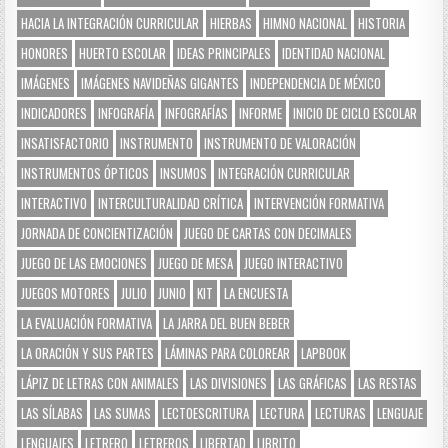
HACIA LA INTEGRACIÓN CURRICULAR
HIERBAS
HIMNO NACIONAL
HISTORIA
HONORES
HUERTO ESCOLAR
IDEAS PRINCIPALES
IDENTIDAD NACIONAL
IMÁGENES
IMÁGENES NAVIDEÑAS GIGANTES
INDEPENDENCIA DE MÉXICO
INDICADORES
INFOGRAFÍA
INFOGRAFÍAS
INFORME
INICIO DE CICLO ESCOLAR
INSATISFACTORIO
INSTRUMENTO
INSTRUMENTO DE VALORACIÓN
INSTRUMENTOS ÓPTICOS
INSUMOS
INTEGRACIÓN CURRICULAR
INTERACTIVO
INTERCULTURALIDAD CRÍTICA
INTERVENCIÓN FORMATIVA
JORNADA DE CONCIENTIZACIÓN
JUEGO DE CARTAS CON DECIMALES
JUEGO DE LAS EMOCIONES
JUEGO DE MESA
JUEGO INTERACTIVO
JUEGOS MOTORES
JULIO
JUNIO
KIT
LA ENCUESTA
LA EVALUACIÓN FORMATIVA
LA JARRA DEL BUEN BEBER
LA ORACIÓN Y SUS PARTES
LÁMINAS PARA COLOREAR
LAPBOOK
LÁPIZ DE LETRAS CON ANIMALES
LAS DIVISIONES
LAS GRÁFICAS
LAS RESTAS
LAS SÍLABAS
LAS SUMAS
LECTOESCRITURA
LECTURA
LECTURAS
LENGUAJE
LENGUAJES
LETRERO
LETREROS
LIBERTAD
LIBRITO