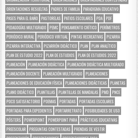
ORIENTACIONES RESUELTAS
PADRES DE FAMILIA
PARADIGMA EDUCATIVO
PASES PARA EL BAÑO
PASTORELAS
PATIOS ESCOLARES
PDA
PDF
PEDAGOGÍAS MULTIGRADO
PEMC
PENSAMIENTO CRÍTICO
PERÍMETROS
PERIÓDICO MURAL
PERIÓDICO VIRTUAL
PINTAS RECREATIVAS
PIZARRA
PIZARRA INTERACTIVA
PIZARRÓN DIDÁCTICO
PLAN
PLAN ANALÍTICO
PLAN DE ESTUDIO 2022
PLAN DE ESTUDIOS
PLAN DE ESTUDIOS 2022
PLANEACIÓN
PLANEACIÓN DIDÁCTICA
PLANEACIÓN DIDÁCTICA MULTIGRADO
PLANEACIÓN DOCENTE
PLANEACIÓN MULTIGRADO
PLANEACIONES
PLANEACIONES DE EDUCACIÓN FÍSICA
PLANEACIONES DIDÁCTICAS
PLANETAS
PLANO DIDÁCTICO
PLANTILLAS
PLANTILLAS DE MANDALAS
PMD
PNCE
POCO SATISFACTORIO
POEMAS
PORTADAS
PORTADAS ESCOLARES
PORTADAS PARA EXPEDIENTES
PORTARRETRATO
POSIBILIDADES DE USO
PÓSTERS
POWERPOINT
POWERPOINT PARA
PRÁCTICAS EDUCATIVAS
PREESCOLAR
PREGUNTAS CONTESTADAS
PRENDAS DE VESTIR