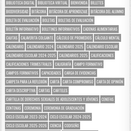
BIBLIOTECA DIGITAL
BIBLIOTECA VIRTUAL
BIENVENIDA
BILLETES
BIODIVERSIDAD
BITÁCORA
BITÁCORA DE APRENDIZAJE
BITÁCORA DEL ALUMNO
BOLETA DE EVALUACIÓN
BOLETAS
BOLETAS DE EVALUACIÓN
BOLETÍN INFORMATIVO
BOLETINES INFORMATIVOS
CADENAS ALIMENTARIAS
CAJITAS
CALAVERITA COLGANTE
CÁLCULO DE PROMEDIOS
CÁLCULO MENTAL
CALENDARIO
CALENDARIO 2024
CALENDARIO 2025
CALENDARIO ESCOLAR
CALENDARIO ESCOLAR 2024-2025
CALENDARIOS 2025
CALIFICACIONES
CALIFICACIONES TRIMESTRALES
CALIGRAFÍA
CAMPO FORMATIVO
CAMPOS FORMATIVOS
CAPACIDADES
CARGA DE EVIDENCIAS
CARPETA PARA LA REFLEXIÓN
CARTA
CARTA COMPROMISO
CARTA DE OPINIÓN
CARTA DESCRIPTIVA
CARTAS
CARTELES
CARTILLA DE DERECHOS SEXUALES DE ADOLESCENTES Y JÓVENES
CENEFAS
CENTENAS
CEREMONIA
CEREMONIA DE GRADUACIÓN
CICLO ESCOLAR 2023-2024
CICLO ESCOLAR 2024-2025
CICLO ESCOLAR 2025-2026
CIENCIA
CODISEÑO