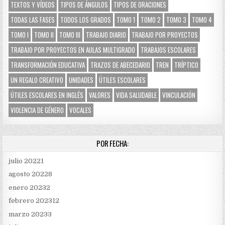
TEXTOS Y VÍDEOS
TIPOS DE ÁNGULOS
TIPOS DE ORACIONES
TODAS LAS FASES
TODOS LOS GRADOS
TOMO 1
TOMO 2
TOMO 3
TOMO 4
TOMO I
TOMO II
TOMO III
TRABAJO DIARIO
TRABAJO POR PROYECTOS
TRABAJO POR PROYECTOS EN AULAS MULTIGRADO
TRABAJOS ESCOLARES
TRANSFORMACIÓN EDUCATIVA
TRAZOS DE ABECEDARIO
TREN
TRÍPTICO
UN REGALO CREATIVO
UNIDADES
ÚTILES ESCOLARES
ÚTILES ESCOLARES EN INGLÉS
VALORES
VIDA SALUDABLE
VINCULACIÓN
VIOLENCIA DE GÉNERO
VOCALES
POR FECHA:
julio 2022
1
agosto 2022
8
enero 2023
2
febrero 2023
12
marzo 2023
3