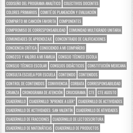
CODISEÑO DEL PROGRAMA ANALÍTICO
COLECTIVOS DOCENTES
COLORES PRIMARIOS
COMITÉ DE PLANEACIÓN Y EVALUACIÓN
COMPARTO MI CANCIÓN FAVORITA
COMPONENTES
COMPROMISO DE CORRESPONSABILIDAD
COMUNIDAD MULTIGRADO UNITARIA
COMUNIDADES DE APRENDIZAJE
CONCENTRADO DE CALIFICACIONES
CONCIENCIA CRÍTICA
CONOCIENDO A MI COMPAÑERO
CONOZCO Y VALORO A MI FAMILIA
CONSEJO TÉCNICO ESCOLA
CONSEJO TÉCNICO ESCOLAR
CONSEJOS DIDÁCTICOS
CONSTITUCIÓN MEXICANA
CONSULTA ESCUELA POR ESCUELA
CONTENIDO
CONTENIDOS
CONTROL DE CONTENIDOS
CONVIVENCIA
CORBATA
CORRESPONSABILIDAD
CRIANZA
CRONOGRAMA DE ATENCIÓN
CRUCIGRAMA
CTE
CTE AGOSTO
CUADERNILLO
CUADERNILLO "APRENDE A LEER"
CUADERNILLO DE ACTIVIDADES
CUADERNILLO DE ACTIVIDADES: SAN VALENTÍN
CUADERNILLO DE ATIVIDADES
CUADERNILLO DE FRACCIONES
CUADERNILLO DE LECTOESCRITURA
CUADERNILLO DE MATEMÁTICAS
CUADERNILLO DE PRODUCTOS