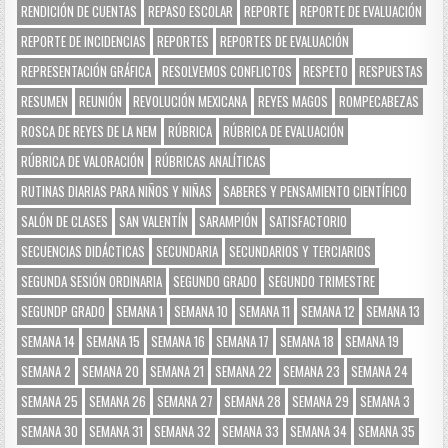
RENDICIÓN DE CUENTAS
REPASO ESCOLAR
REPORTE
REPORTE DE EVALUACIÓN
REPORTE DE INCIDENCIAS
REPORTES
REPORTES DE EVALUACIÓN
REPRESENTACIÓN GRÁFICA
RESOLVEMOS CONFLICTOS
RESPETO
RESPUESTAS
RESUMEN
REUNIÓN
REVOLUCIÓN MEXICANA
REYES MAGOS
ROMPECABEZAS
ROSCA DE REYES DE LA NEM
RÚBRICA
RÚBRICA DE EVALUACIÓN
RÚBRICA DE VALORACIÓN
RÚBRICAS ANALÍTICAS
RUTINAS DIARIAS PARA NIÑOS Y NIÑAS
SABERES Y PENSAMIENTO CIENTÍFICO
SALÓN DE CLASES
SAN VALENTÍN
SARAMPIÓN
SATISFACTORIO
SECUENCIAS DIDÁCTICAS
SECUNDARIA
SECUNDARIOS Y TERCIARIOS
SEGUNDA SESIÓN ORDINARIA
SEGUNDO GRADO
SEGUNDO TRIMESTRE
SEGUNDP GRADO
SEMANA 1
SEMANA 10
SEMANA 11
SEMANA 12
SEMANA 13
SEMANA 14
SEMANA 15
SEMANA 16
SEMANA 17
SEMANA 18
SEMANA 19
SEMANA 2
SEMANA 20
SEMANA 21
SEMANA 22
SEMANA 23
SEMANA 24
SEMANA 25
SEMANA 26
SEMANA 27
SEMANA 28
SEMANA 29
SEMANA 3
SEMANA 30
SEMANA 31
SEMANA 32
SEMANA 33
SEMANA 34
SEMANA 35