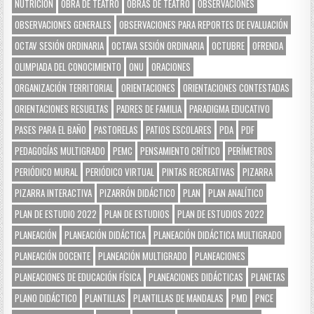
NUTRICIÓN
OBRA DE TEATRO
OBRAS DE TEATRO
OBSERVACIONES
OBSERVACIONES GENERALES
OBSERVACIONES PARA REPORTES DE EVALUACIÓN
OCTAV SESIÓN ORDINARIA
OCTAVA SESIÓN ORDINARIA
OCTUBRE
OFRENDA
OLIMPIADA DEL CONOCIMIENTO
ONU
ORACIONES
ORGANIZACIÓN TERRITORIAL
ORIENTACIONES
ORIENTACIONES CONTESTADAS
ORIENTACIONES RESUELTAS
PADRES DE FAMILIA
PARADIGMA EDUCATIVO
PASES PARA EL BAÑO
PASTORELAS
PATIOS ESCOLARES
PDA
PDF
PEDAGOGÍAS MULTIGRADO
PEMC
PENSAMIENTO CRÍTICO
PERÍMETROS
PERIÓDICO MURAL
PERIÓDICO VIRTUAL
PINTAS RECREATIVAS
PIZARRA
PIZARRA INTERACTIVA
PIZARRÓN DIDÁCTICO
PLAN
PLAN ANALÍTICO
PLAN DE ESTUDIO 2022
PLAN DE ESTUDIOS
PLAN DE ESTUDIOS 2022
PLANEACIÓN
PLANEACIÓN DIDÁCTICA
PLANEACIÓN DIDÁCTICA MULTIGRADO
PLANEACIÓN DOCENTE
PLANEACIÓN MULTIGRADO
PLANEACIONES
PLANEACIONES DE EDUCACIÓN FÍSICA
PLANEACIONES DIDÁCTICAS
PLANETAS
PLANO DIDÁCTICO
PLANTILLAS
PLANTILLAS DE MANDALAS
PMD
PNCE