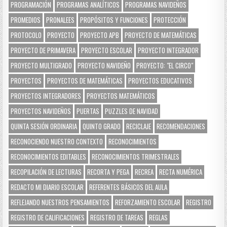
PROGRAMACIÓN
PROGRAMAS ANALÍTICOS
PROGRAMAS NAVIDEÑOS
PROMEDIOS
PRONALEES
PROPÓSITOS Y FUNCIONES
PROTECCIÓN
PROTOCOLO
PROYECTO
PROYECTO APB
PROYECTO DE MATEMÁTICAS
PROYECTO DE PRIMAVERA
PROYECTO ESCOLAR
PROYECTO INTEGRADOR
PROYECTO MULTIGRADO
PROYECTO NAVIDEÑO
PROYECTO: "EL CIRCO"
PROYECTOS
PROYECTOS DE MATEMÁTICAS
PROYECTOS EDUCATIVOS
PROYECTOS INTEGRADORES
PROYECTOS MATEMÁTICOS
PROYECTOS NAVIDEÑOS
PUERTAS
PUZZLES DE NAVIDAD
QUINTA SESIÓN ORDINARIA
QUINTO GRADO
RECICLAJE
RECOMENDACIONES
RECONOCIENDO NUESTRO CONTEXTO
RECONOCIMIENTOS
RECONOCIMIENTOS EDITABLES
RECONOCIMIENTOS TRIMESTRALES
RECOPILACIÓN DE LECTURAS
RECORTA Y PEGA
RECREA
RECTA NUMÉRICA
REDACTO MI DIARIO ESCOLAR
REFERENTES BÁSICOS DEL AULA
REFLEJANDO NUESTROS PENSAMIENTOS
REFORZAMIENTO ESCOLAR
REGISTRO
REGISTRO DE CALIFICACIONES
REGISTRO DE TAREAS
REGLAS