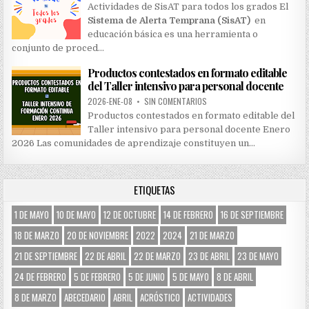
Actividades de SisAT para todos los grados El
Sistema de Alerta Temprana (SisAT)
en
educación básica es una herramienta o
conjunto de proced…
Productos contestados en formato editable
del Taller intensivo para personal docente
2026-ENE-08
•
SIN COMENTARIOS
Productos contestados en formato editable del
Taller intensivo para personal docente Enero
2026 Las comunidades de aprendizaje constituyen un…
ETIQUETAS
1 DE MAYO
10 DE MAYO
12 DE OCTUBRE
14 DE FEBRERO
16 DE SEPTIEMBRE
18 DE MARZO
20 DE NOVIEMBRE
2022
2024
21 DE MARZO
21 DE SEPTIEMBRE
22 DE ABRIL
22 DE MARZO
23 DE ABRIL
23 DE MAYO
24 DE FEBRERO
5 DE FEBRERO
5 DE JUNIO
5 DE MAYO
8 DE ABRIL
8 DE MARZO
ABECEDARIO
ABRIL
ACRÓSTICO
ACTIVIDADES