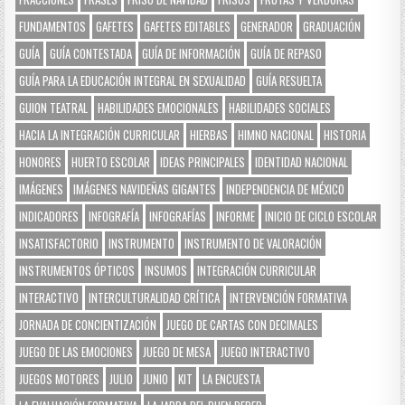
FUNDAMENTOS
GAFETES
GAFETES EDITABLES
GENERADOR
GRADUACIÓN
GUÍA
GUÍA CONTESTADA
GUÍA DE INFORMACIÓN
GUÍA DE REPASO
GUÍA PARA LA EDUCACIÓN INTEGRAL EN SEXUALIDAD
GUÍA RESUELTA
GUION TEATRAL
HABILIDADES EMOCIONALES
HABILIDADES SOCIALES
HACIA LA INTEGRACIÓN CURRICULAR
HIERBAS
HIMNO NACIONAL
HISTORIA
HONORES
HUERTO ESCOLAR
IDEAS PRINCIPALES
IDENTIDAD NACIONAL
IMÁGENES
IMÁGENES NAVIDEÑAS GIGANTES
INDEPENDENCIA DE MÉXICO
INDICADORES
INFOGRAFÍA
INFOGRAFÍAS
INFORME
INICIO DE CICLO ESCOLAR
INSATISFACTORIO
INSTRUMENTO
INSTRUMENTO DE VALORACIÓN
INSTRUMENTOS ÓPTICOS
INSUMOS
INTEGRACIÓN CURRICULAR
INTERACTIVO
INTERCULTURALIDAD CRÍTICA
INTERVENCIÓN FORMATIVA
JORNADA DE CONCIENTIZACIÓN
JUEGO DE CARTAS CON DECIMALES
JUEGO DE LAS EMOCIONES
JUEGO DE MESA
JUEGO INTERACTIVO
JUEGOS MOTORES
JULIO
JUNIO
KIT
LA ENCUESTA