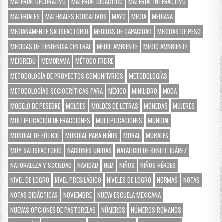
MATERIAL DECORATIVO
MATERIAL DIDÁCTICO
MATERIAL INTERACTIVO
MATERIALES
MATERIALES EDUCATIVOS
MAYO
MEDIA
MEDIANA
MEDIANAMENTE SATISFACTORIO
MEDIDAS DE CAPACIDAD
MEDIDAS DE PESO
MEDIDAS DE TENDENCIA CENTRAL
MEDIO AMBIENTE
MEDIO AMNBIENTE
MEJOREDU
MEMORAMA
MÉTODO FREIRE
METODOLOGÍA DE PROYECTOS COMUNITARIOS
METODOLOGÍAS
METODOLOGÍAS SOCIOCRÍTICAS PARA
MÉXICO
MINILIBRO
MODA
MODELO DE PESEBRE
MOLDES
MOLDES DE LETRAS
MONEDAS
MUJERES
MULTIPLICACIÓN DE FRACCIONES
MULTIPLICACIONES
MUNDIAL
MUNDIAL DE FÚTBOL
MUNDIAL PARA NIÑOS
MURAL
MURALES
MUY SATISFACTORIO
NACIONES UNIDAS
NATALICIO DE BENITO JUÁREZ
NATURALEZA Y SOCIEDAD
NAVIDAD
NEM
NIÑOS
NIÑOS HÉROES
NIVEL DE LOGRO
NIVEL PRESILÁBICO
NIVELES DE LOGRO
NORMAS
NOTAS
NOTAS DIDÁCTICAS
NOVIEMBRE
NUEVA ESCUELA MEXICANA
NUEVAS OPCIONES DE PASTORELAS
NÚMEROS
NÚMEROS ROMANOS