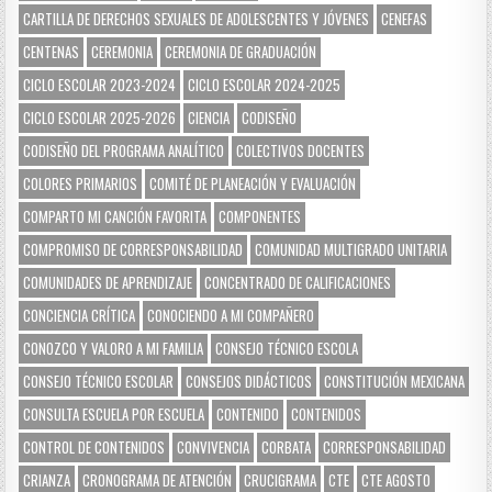
CARTILLA DE DERECHOS SEXUALES DE ADOLESCENTES Y JÓVENES
CENEFAS
CENTENAS
CEREMONIA
CEREMONIA DE GRADUACIÓN
CICLO ESCOLAR 2023-2024
CICLO ESCOLAR 2024-2025
CICLO ESCOLAR 2025-2026
CIENCIA
CODISEÑO
CODISEÑO DEL PROGRAMA ANALÍTICO
COLECTIVOS DOCENTES
COLORES PRIMARIOS
COMITÉ DE PLANEACIÓN Y EVALUACIÓN
COMPARTO MI CANCIÓN FAVORITA
COMPONENTES
COMPROMISO DE CORRESPONSABILIDAD
COMUNIDAD MULTIGRADO UNITARIA
COMUNIDADES DE APRENDIZAJE
CONCENTRADO DE CALIFICACIONES
CONCIENCIA CRÍTICA
CONOCIENDO A MI COMPAÑERO
CONOZCO Y VALORO A MI FAMILIA
CONSEJO TÉCNICO ESCOLA
CONSEJO TÉCNICO ESCOLAR
CONSEJOS DIDÁCTICOS
CONSTITUCIÓN MEXICANA
CONSULTA ESCUELA POR ESCUELA
CONTENIDO
CONTENIDOS
CONTROL DE CONTENIDOS
CONVIVENCIA
CORBATA
CORRESPONSABILIDAD
CRIANZA
CRONOGRAMA DE ATENCIÓN
CRUCIGRAMA
CTE
CTE AGOSTO