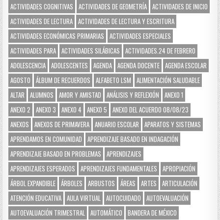
ACTIVIDADES COGNITIVAS
ACTIVIDADES DE GEOMETRÍA
ACTIVIDADES DE INICIO
ACTIVIDADES DE LECTURA
ACTIVIDADES DE LECTURA Y ESCRITURA
ACTIVIDADES ECONÓMICAS PRIMARIAS
ACTIVIDADES ESPECIALES
ACTIVIDADES PARA
ACTIVIDADES SILÁBICAS
ACTIVIDADES.24 DE FEBRERO
ADOLESCENCIA
ADOLESCENTES
AGENDA
AGENDA DOCENTE
AGENDA ESCOLAR
AGOSTO
ÁLBUM DE RECUERDOS
ALFABETO LSM
ALIMENTACIÓN SALUDABLE
ALTAR
ALUMNOS
AMOR Y AMISTAD
ANÁLISIS Y REFLEXIÓN
ANEXO 1
ANEXO 2
ANEXO 3
ANEXO 4
ANEXO 5
ANEXO DEL ACUERDO 08/08/23
ANEXOS
ANEXOS DE PRIMAVERA
ANUARIO ESCOLAR
APARATOS Y SISTEMAS
APRENDAMOS EN COMUNIDAD
APRENDIZAJE BASADO EN INDAGACIÓN
APRENDIZAJE BASADO EN PROBLEMAS
APRENDIZAJES
APRENDIZAJES ESPERADOS
APRENDIZAJES FUNDAMENTALES
APROPIACIÓN
ÁRBOL EXPANDIBLE
ÁRBOLES
ARBUSTOS
ÁREAS
ARTES
ARTICULACIÓN
ATENCIÓN EDUCATIVA
AULA VIRTUAL
AUTOCUIDADO
AUTOEVALUACIÓN
AUTOEVALUACIÓN TRIMESTRAL
AUTOMÁTICO
BANDERA DE MÉXICO