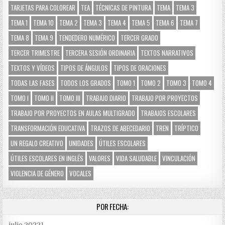
TARJETAS PARA COLOREAR
TEA
TÉCNICAS DE PINTURA
TEMA
TEMA 3
TEMA 1
TEMA 10
TEMA 2
TEMA 3
TEMA 4
TEMA 5
TEMA 6
TEMA 7
TEMA 8
TEMA 9
TENDEDERO NUMÉRICO
TERCER GRADO
TERCER TRIMESTRE
TERCERA SESIÓN ORDINARIA
TEXTOS NARRATIVOS
TEXTOS Y VÍDEOS
TIPOS DE ÁNGULOS
TIPOS DE ORACIONES
TODAS LAS FASES
TODOS LOS GRADOS
TOMO 1
TOMO 2
TOMO 3
TOMO 4
TOMO I
TOMO II
TOMO III
TRABAJO DIARIO
TRABAJO POR PROYECTOS
TRABAJO POR PROYECTOS EN AULAS MULTIGRADO
TRABAJOS ESCOLARES
TRANSFORMACIÓN EDUCATIVA
TRAZOS DE ABECEDARIO
TREN
TRÍPTICO
UN REGALO CREATIVO
UNIDADES
ÚTILES ESCOLARES
ÚTILES ESCOLARES EN INGLÉS
VALORES
VIDA SALUDABLE
VINCULACIÓN
VIOLENCIA DE GÉNERO
VOCALES
POR FECHA:
julio 2022
1