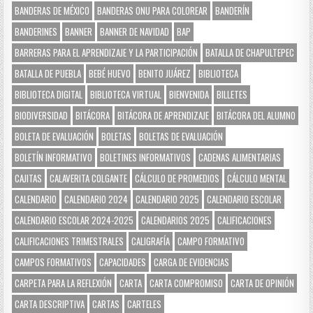
BANDERAS DE MÉXICO
BANDERAS ONU PARA COLOREAR
BANDERÍN
BANDERINES
BANNER
BANNER DE NAVIDAD
BAP
BARRERAS PARA EL APRENDIZAJE Y LA PARTICIPACIÓN
BATALLA DE CHAPULTEPEC
BATALLA DE PUEBLA
BEBÉ HUEVO
BENITO JUÁREZ
BIBLIOTECA
BIBLIOTECA DIGITAL
BIBLIOTECA VIRTUAL
BIENVENIDA
BILLETES
BIODIVERSIDAD
BITÁCORA
BITÁCORA DE APRENDIZAJE
BITÁCORA DEL ALUMNO
BOLETA DE EVALUACIÓN
BOLETAS
BOLETAS DE EVALUACIÓN
BOLETÍN INFORMATIVO
BOLETINES INFORMATIVOS
CADENAS ALIMENTARIAS
CAJITAS
CALAVERITA COLGANTE
CÁLCULO DE PROMEDIOS
CÁLCULO MENTAL
CALENDARIO
CALENDARIO 2024
CALENDARIO 2025
CALENDARIO ESCOLAR
CALENDARIO ESCOLAR 2024-2025
CALENDARIOS 2025
CALIFICACIONES
CALIFICACIONES TRIMESTRALES
CALIGRAFÍA
CAMPO FORMATIVO
CAMPOS FORMATIVOS
CAPACIDADES
CARGA DE EVIDENCIAS
CARPETA PARA LA REFLEXIÓN
CARTA
CARTA COMPROMISO
CARTA DE OPINIÓN
CARTA DESCRIPTIVA
CARTAS
CARTELES