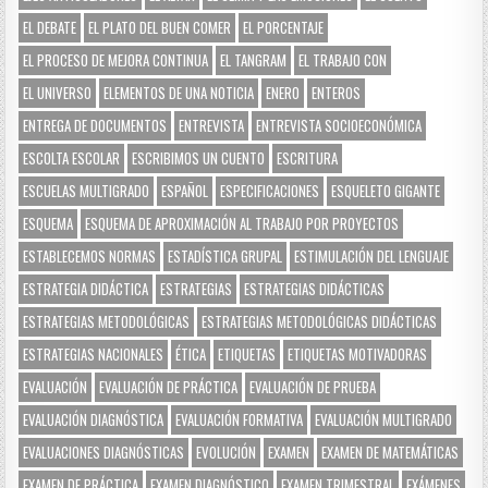
EL DEBATE
EL PLATO DEL BUEN COMER
EL PORCENTAJE
EL PROCESO DE MEJORA CONTINUA
EL TANGRAM
EL TRABAJO CON
EL UNIVERSO
ELEMENTOS DE UNA NOTICIA
ENERO
ENTEROS
ENTREGA DE DOCUMENTOS
ENTREVISTA
ENTREVISTA SOCIOECONÓMICA
ESCOLTA ESCOLAR
ESCRIBIMOS UN CUENTO
ESCRITURA
ESCUELAS MULTIGRADO
ESPAÑOL
ESPECIFICACIONES
ESQUELETO GIGANTE
ESQUEMA
ESQUEMA DE APROXIMACIÓN AL TRABAJO POR PROYECTOS
ESTABLECEMOS NORMAS
ESTADÍSTICA GRUPAL
ESTIMULACIÓN DEL LENGUAJE
ESTRATEGIA DIDÁCTICA
ESTRATEGIAS
ESTRATEGIAS DIDÁCTICAS
ESTRATEGIAS METODOLÓGICAS
ESTRATEGIAS METODOLÓGICAS DIDÁCTICAS
ESTRATEGIAS NACIONALES
ÉTICA
ETIQUETAS
ETIQUETAS MOTIVADORAS
EVALUACIÓN
EVALUACIÓN DE PRÁCTICA
EVALUACIÓN DE PRUEBA
EVALUACIÓN DIAGNÓSTICA
EVALUACIÓN FORMATIVA
EVALUACIÓN MULTIGRADO
EVALUACIONES DIAGNÓSTICAS
EVOLUCIÓN
EXAMEN
EXAMEN DE MATEMÁTICAS
EXAMEN DE PRÁCTICA
EXAMEN DIAGNÓSTICO
EXAMEN TRIMESTRAL
EXÁMENES