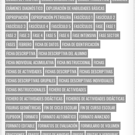
EXÁMENES DIAGNÓSTICO
EXPLORACIÓN DE HABILIDADES BÁSICAS
EXPROPIACIÓN
EXPROPIACIÓN PETROLERA
FASCÍCULO 1
FASCÍCULO 2
FASCÍCULO 3
FASCÍCULO 4
FASCÍCULO 5
FASCÍCULOS
FASE
FASE 1
FASE 2
FASE 3
FASE 4
FASE 5
FASE 6
FASE INTENSIVA
FASE SECTOR
FASES
FEBRERO
FICHA DE DATOS
FICHA DE IDENTIFICACIÓN
FICHA DESCRIPTIVA
FICHA DESCRIPTIVA DEL ALUMNO
FICHA INDIVIDUAL ACUMULATIVA
FICHA INSTRUCCIONAL
FICHAS
FICHAS DE ACTIVIDADES
FICHAS DESCRIPTIVA
FICHAS DESCRIPTIVAS
FICHAS DESCRIPTIVAS GRUPALES
FICHAS DESCRIPTIVAS INDIVIDUALES
FICHAS INSTRUCCIONALES
FICHERO DE ACTIVIDADES
FICHERO DE ACTIVIDADES DIDÁCTICAS
FICHEROS DE ACTIVIDADES DIDÁCTICAS
FIGURAS GEOMÉTRICAS
FIN DE CICLO ESCOLAR
FIN DE CURSO ESCOLAR
FLIPBOOK
FORMATO
FORMATO AUTOMÁTICO
FORMATO AVANZADO
FORMATO EDITABLE
FORMATOS DE EVALUACIÓN
FORMULARIO DE VOLUMEN
FRACCIONES
FRASES
FRISO DE NAVIDAD
FRISOS
FRUTAS Y VERDURAS