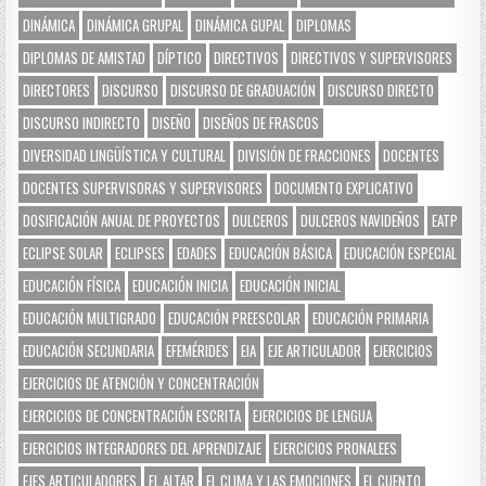
DINÁMICA
DINÁMICA GRUPAL
DINÁMICA GUPAL
DIPLOMAS
DIPLOMAS DE AMISTAD
DÍPTICO
DIRECTIVOS
DIRECTIVOS Y SUPERVISORES
DIRECTORES
DISCURSO
DISCURSO DE GRADUACIÓN
DISCURSO DIRECTO
DISCURSO INDIRECTO
DISEÑO
DISEÑOS DE FRASCOS
DIVERSIDAD LINGÜÍSTICA Y CULTURAL
DIVISIÓN DE FRACCIONES
DOCENTES
DOCENTES SUPERVISORAS Y SUPERVISORES
DOCUMENTO EXPLICATIVO
DOSIFICACIÓN ANUAL DE PROYECTOS
DULCEROS
DULCEROS NAVIDEÑOS
EATP
ECLIPSE SOLAR
ECLIPSES
EDADES
EDUCACIÓN BÁSICA
EDUCACIÓN ESPECIAL
EDUCACIÓN FÍSICA
EDUCACIÓN INICIA
EDUCACIÓN INICIAL
EDUCACIÓN MULTIGRADO
EDUCACIÓN PREESCOLAR
EDUCACIÓN PRIMARIA
EDUCACIÓN SECUNDARIA
EFEMÉRIDES
EIA
EJE ARTICULADOR
EJERCICIOS
EJERCICIOS DE ATENCIÓN Y CONCENTRACIÓN
EJERCICIOS DE CONCENTRACIÓN ESCRITA
EJERCICIOS DE LENGUA
EJERCICIOS INTEGRADORES DEL APRENDIZAJE
EJERCICIOS PRONALEES
EJES ARTICULADORES
EL ALTAR
EL CLIMA Y LAS EMOCIONES
EL CUENTO