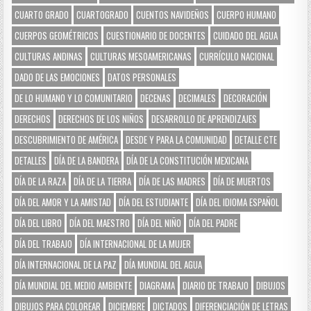
CUARTO GRADO
CUARTOGRADO
CUENTOS NAVIDEÑOS
CUERPO HUMANO
CUERPOS GEOMÉTRICOS
CUESTIONARIO DE DOCENTES
CUIDADO DEL AGUA
CULTURAS ANDINAS
CULTURAS MESOAMERICANAS
CURRÍCULO NACIONAL
DADO DE LAS EMOCIONES
DATOS PERSONALES
DE LO HUMANO Y LO COMUNITARIO
DECENAS
DECIMALES
DECORACIÓN
DERECHOS
DERECHOS DE LOS NIÑOS
DESARROLLO DE APRENDIZAJES
DESCUBRIMIENTO DE AMÉRICA
DESDE Y PARA LA COMUNIDAD
DETALLE CTE
DETALLES
DÍA DE LA BANDERA
DÍA DE LA CONSTITUCIÓN MEXICANA
DÍA DE LA RAZA
DÍA DE LA TIERRA
DÍA DE LAS MADRES
DÍA DE MUERTOS
DÍA DEL AMOR Y LA AMISTAD
DÍA DEL ESTUDIANTE
DÍA DEL IDIOMA ESPAÑOL
DÍA DEL LIBRO
DÍA DEL MAESTRO
DÍA DEL NIÑO
DÍA DEL PADRE
DÍA DEL TRABAJO
DÍA INTERNACIONAL DE LA MUJER
DÍA INTERNACIONAL DE LA PAZ
DÍA MUNDIAL DEL AGUA
DÍA MUNDIAL DEL MEDIO AMBIENTE
DIAGRAMA
DIARIO DE TRABAJO
DIBUJOS
DIBUJOS PARA COLOREAR
DICIEMBRE
DICTADOS
DIFERENCIACIÓN DE LETRAS