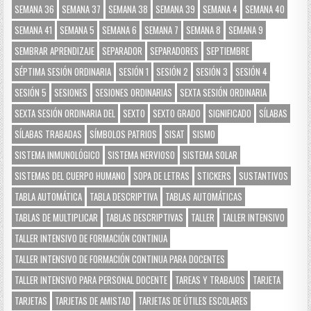
SEMANA 36
SEMANA 37
SEMANA 38
SEMANA 39
SEMANA 4
SEMANA 40
SEMANA 41
SEMANA 5
SEMANA 6
SEMANA 7
SEMANA 8
SEMANA 9
SEMBRAR APRENDIZAJE
SEPARADOR
SEPARADORES
SEPTIEMBRE
SÉPTIMA SESIÓN ORDINARIA
SESIÓN 1
SESIÓN 2
SESIÓN 3
SESIÓN 4
SESIÓN 5
SESIONES
SESIONES ORDINARIAS
SEXTA SESIÓN ORDINARIA
SEXTA SESIÓN ORDINARIA DEL
SEXTO
SEXTO GRADO
SIGNIFICADO
SÍLABAS
SÍLABAS TRABADAS
SÍMBOLOS PATRIOS
SISAT
SISMO
SISTEMA INMUNOLÓGICO
SISTEMA NERVIOSO
SISTEMA SOLAR
SISTEMAS DEL CUERPO HUMANO
SOPA DE LETRAS
STICKERS
SUSTANTIVOS
TABLA AUTOMÁTICA
TABLA DESCRIPTIVA
TABLAS AUTOMÁTICAS
TABLAS DE MULTIPLICAR
TABLAS DESCRIPTIVAS
TALLER
TALLER INTENSIVO
TALLER INTENSIVO DE FORMACIÓN CONTINUA
TALLER INTENSIVO DE FORMACIÓN CONTINUA PARA DOCENTES
TALLER INTENSIVO PARA PERSONAL DOCENTE
TAREAS Y TRABAJOS
TARJETA
TARJETAS
TARJETAS DE AMISTAD
TARJETAS DE ÚTILES ESCOLARES