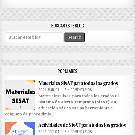
BUSCAR ESTE BLOG
S
e
a
r
c
h
POPULARES
f
o
Materiales SisAT para todos los grados
r
:
2024-MAR-07
•
SIN COMENTARIOS
Materiales SisAT para todos los grados El
Sistema de Alerta Temprana (SisAT)
en
educación básica es una herramienta o
conjunto de procedimie…
Actividades de SisAT para todos los grados
2023-OCT-04
•
SIN COMENTARIOS