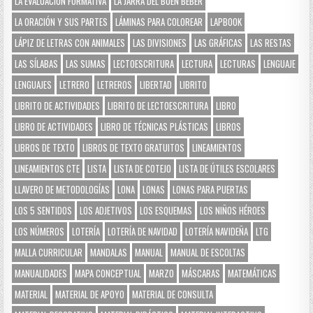
LA EVALUACIÓN FORMATIVA
LA JARRA DEL BUEN BEBER
LA ORACIÓN Y SUS PARTES
LÁMINAS PARA COLOREAR
LAPBOOK
LÁPIZ DE LETRAS CON ANIMALES
LAS DIVISIONES
LAS GRÁFICAS
LAS RESTAS
LAS SÍLABAS
LAS SUMAS
LECTOESCRITURA
LECTURA
LECTURAS
LENGUAJE
LENGUAJES
LETRERO
LETREROS
LIBERTAD
LIBRITO
LIBRITO DE ACTIVIDADES
LIBRITO DE LECTOESCRITURA
LIBRO
LIBRO DE ACTIVIDADES
LIBRO DE TÉCNICAS PLÁSTICAS
LIBROS
LIBROS DE TEXTO
LIBROS DE TEXTO GRATUITOS
LINEAMIENTOS
LINEAMIENTOS CTE
LISTA
LISTA DE COTEJO
LISTA DE ÚTILES ESCOLARES
LLAVERO DE METODOLOGÍAS
LONA
LONAS
LONAS PARA PUERTAS
LOS 5 SENTIDOS
LOS ADJETIVOS
LOS ESQUEMAS
LOS NIÑOS HÉROES
LOS NÚMEROS
LOTERÍA
LOTERÍA DE NAVIDAD
LOTERÍA NAVIDEÑA
LTG
MALLA CURRICULAR
MANDALAS
MANUAL
MANUAL DE ESCOLTAS
MANUALIDADES
MAPA CONCEPTUAL
MARZO
MÁSCARAS
MATEMÁTICAS
MATERIAL
MATERIAL DE APOYO
MATERIAL DE CONSULTA