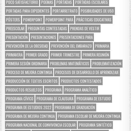
POCO SATISFACTORIO
POEMAS
PORTADAS
PORTADAS ESCOLARES
PORTADAS PARA EXPEDIENTES
PORTARRETRATO
POSIBILIDADES DE USO
PÓSTERS
POWERPOINT
POWERPOINT PARA
PRÁCTICAS EDUCATIVAS
PREESCOLAR
PREGUNTAS CONTESTADAS
PRENDAS DE VESTIR
PRESENTACIÓN
PRESENTACIONES
PRESENTACIONES PARA
PREVENCIÓN DE LA OBESIDAD
PREVENCIÓN DEL EMBARAZO
PRIMARIA
PRIMAVERA
PRIMER GRADO
PRIMER TRIMESTRE
PRIMERA REUNIÓN
PRIMERA SESIÓN ORDINARIA
PROBLEMAS MATEMÁTICOS
PROBLEMATIZACIÓN
PROCESO DE MEJORA CONTINUA
PROCESOS DE DESARROLLO DE APRENDIZAJE
PRODUCCIÓN DE TEXTOS ESCRITOS
PRODUCTOS CONTESTADOS
PRODUCTOS RESUELTOS
PROGRAMA
PROGRAMA ANALÍTICO
PROGRAMA CÍVICO
PROGRAMA DE CLAUSURA
PROGRAMA DE ESTUDIO
PROGRAMA DE ESTUDIOS 2022
PROGRAMA DE GRADUACIÓN
PROGRAMA DE MEJORA CONTINUA
PROGRAMA ESCOLAR DE MEJORA CONTINUA
PROGRAMA NACIONAL DE CONVIVENCIA ESCOLAR
PROGRAMA SINTÉTICO