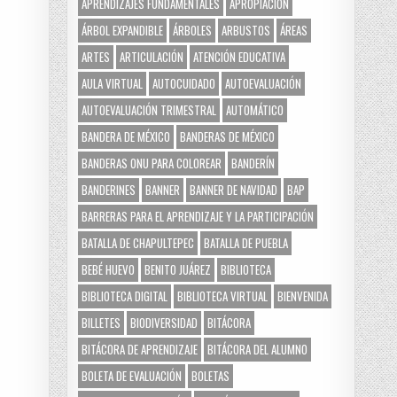
APRENDIZAJES FUNDAMENTALES
APROPIACIÓN
ÁRBOL EXPANDIBLE
ÁRBOLES
ARBUSTOS
ÁREAS
ARTES
ARTICULACIÓN
ATENCIÓN EDUCATIVA
AULA VIRTUAL
AUTOCUIDADO
AUTOEVALUACIÓN
AUTOEVALUACIÓN TRIMESTRAL
AUTOMÁTICO
BANDERA DE MÉXICO
BANDERAS DE MÉXICO
BANDERAS ONU PARA COLOREAR
BANDERÍN
BANDERINES
BANNER
BANNER DE NAVIDAD
BAP
BARRERAS PARA EL APRENDIZAJE Y LA PARTICIPACIÓN
BATALLA DE CHAPULTEPEC
BATALLA DE PUEBLA
BEBÉ HUEVO
BENITO JUÁREZ
BIBLIOTECA
BIBLIOTECA DIGITAL
BIBLIOTECA VIRTUAL
BIENVENIDA
BILLETES
BIODIVERSIDAD
BITÁCORA
BITÁCORA DE APRENDIZAJE
BITÁCORA DEL ALUMNO
BOLETA DE EVALUACIÓN
BOLETAS