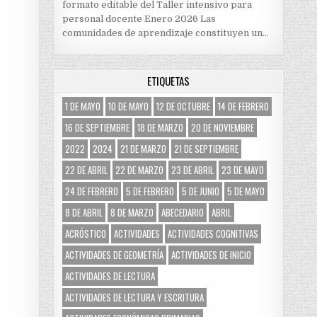
formato editable del Taller intensivo para
personal docente Enero 2026 Las
comunidades de aprendizaje constituyen un…
ETIQUETAS
1 DE MAYO
10 DE MAYO
12 DE OCTUBRE
14 DE FEBRERO
16 DE SEPTIEMBRE
18 DE MARZO
20 DE NOVIEMBRE
2022
2024
21 DE MARZO
21 DE SEPTIEMBRE
22 DE ABRIL
22 DE MARZO
23 DE ABRIL
23 DE MAYO
24 DE FEBRERO
5 DE FEBRERO
5 DE JUNIO
5 DE MAYO
8 DE ABRIL
8 DE MARZO
ABECEDARIO
ABRIL
ACRÓSTICO
ACTIVIDADES
ACTIVIDADES COGNITIVAS
ACTIVIDADES DE GEOMETRÍA
ACTIVIDADES DE INICIO
ACTIVIDADES DE LECTURA
ACTIVIDADES DE LECTURA Y ESCRITURA