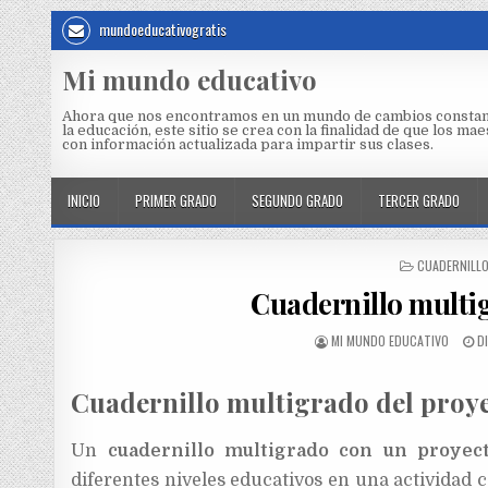
mundoeducativogratis
Mi mundo educativo
Ahora que nos encontramos en un mundo de cambios constan
la educación, este sitio se crea con la finalidad de que los m
con información actualizada para impartir sus clases.
INICIO
PRIMER GRADO
SEGUNDO GRADO
TERCER GRADO
CUADERNILL
Cuadernillo multi
MI MUNDO EDUCATIVO
D
Cuadernillo multigrado del proy
Un
cuadernillo multigrado con un proyec
diferentes niveles educativos en una actividad c