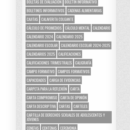
BOLETAS DE EVALUACIÓN
BOLETÍN INFORMATIVO
BOLETINES INFORMATIVOS
CADENAS ALIMENTARIAS
CAJITAS
CALAVERITA COLGANTE
CÁLCULO DE PROMEDIOS
CÁLCULO MENTAL
CALENDARIO
CALENDARIO 2024
CALENDARIO 2025
CALENDARIO ESCOLAR
CALENDARIO ESCOLAR 2024-2025
CALENDARIOS 2025
CALIFICACIONES
CALIFICACIONES TRIMESTRALES
CALIGRAFÍA
CAMPO FORMATIVO
CAMPOS FORMATIVOS
CAPACIDADES
CARGA DE EVIDENCIAS
CARPETA PARA LA REFLEXIÓN
CARTA
CARTA COMPROMISO
CARTA DE OPINIÓN
CARTA DESCRIPTIVA
CARTAS
CARTELES
CARTILLA DE DERECHOS SEXUALES DE ADOLESCENTES Y
JÓVENES
CENEFAS
CENTENAS
CEREMONIA