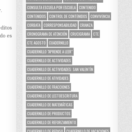
CONSULTA ESCUELA POR ESCUELA
CONTENIDO
.
CONTENIDOS
CONTROL DE CONTENIDOS
CONVIVENCIA
CORBATA
CORRESPONSABILIDAD
CRIANZA
ditos
CRONOGRAMA DE ATENCIÓN
CRUCIGRAMA
CTE
do es
CTE AGOSTO
CUADERNILLO
CUADERNILLO "APRENDE A LEER"
CUADERNILLO DE ACTIVIDADES
CUADERNILLO DE ACTIVIDADES: SAN VALENTÍN
CUADERNILLO DE ATIVIDADES
CUADERNILLO DE FRACCIONES
CUADERNILLO DE LECTOESCRITURA
CUADERNILLO DE MATEMÁTICAS
CUADERNILLO DE PRODUCTOS
CUADERNILLO DE REFORZAMIENTO
CUADERNILLO DE REPASO
CUADERNILLO DE VACACIONES