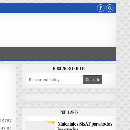
BUSCAR ESTE BLOG
S
e
a
r
c
h
POPULARES
f
o
egrar
Materiales SisAT para todos
r
barcar
los grados
: