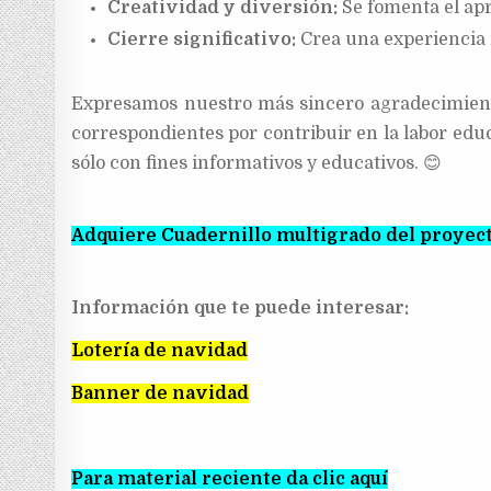
Creatividad y diversión:
Se fomenta el apre
Cierre significativo:
Crea una experiencia m
Expresamos nuestro más sincero agradecimiento 
correspondientes por contribuir en la labor edu
sólo con fines informativos y educativos. 😊
Adquiere Cuadernillo multigrado del proyec
Información que te puede interesar:
Lotería de navidad
Banner de navidad
Para material reciente da clic aquí