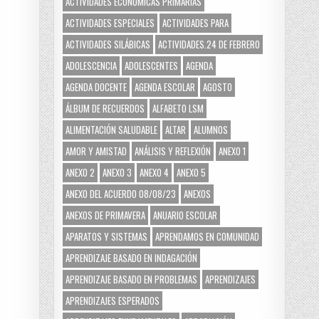
ACTIVIDADES ECONÓMICAS PRIMARIAS
ACTIVIDADES ESPECIALES
ACTIVIDADES PARA
ACTIVIDADES SILÁBICAS
ACTIVIDADES.24 DE FEBRERO
ADOLESCENCIA
ADOLESCENTES
AGENDA
AGENDA DOCENTE
AGENDA ESCOLAR
AGOSTO
ÁLBUM DE RECUERDOS
ALFABETO LSM
ALIMENTACIÓN SALUDABLE
ALTAR
ALUMNOS
AMOR Y AMISTAD
ANÁLISIS Y REFLEXIÓN
ANEXO 1
ANEXO 2
ANEXO 3
ANEXO 4
ANEXO 5
ANEXO DEL ACUERDO 08/08/23
ANEXOS
ANEXOS DE PRIMAVERA
ANUARIO ESCOLAR
APARATOS Y SISTEMAS
APRENDAMOS EN COMUNIDAD
APRENDIZAJE BASADO EN INDAGACIÓN
APRENDIZAJE BASADO EN PROBLEMAS
APRENDIZAJES
APRENDIZAJES ESPERADOS