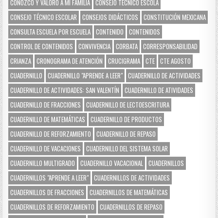
CONOZCO Y VALORO A MI FAMILIA
CONSEJO TÉCNICO ESCOLA
CONSEJO TÉCNICO ESCOLAR
CONSEJOS DIDÁCTICOS
CONSTITUCIÓN MEXICANA
CONSULTA ESCUELA POR ESCUELA
CONTENIDO
CONTENIDOS
CONTROL DE CONTENIDOS
CONVIVENCIA
CORBATA
CORRESPONSABILIDAD
CRIANZA
CRONOGRAMA DE ATENCIÓN
CRUCIGRAMA
CTE
CTE AGOSTO
CUADERNILLO
CUADERNILLO "APRENDE A LEER"
CUADERNILLO DE ACTIVIDADES
CUADERNILLO DE ACTIVIDADES: SAN VALENTÍN
CUADERNILLO DE ATIVIDADES
CUADERNILLO DE FRACCIONES
CUADERNILLO DE LECTOESCRITURA
CUADERNILLO DE MATEMÁTICAS
CUADERNILLO DE PRODUCTOS
CUADERNILLO DE REFORZAMIENTO
CUADERNILLO DE REPASO
CUADERNILLO DE VACACIONES
CUADERNILLO DEL SISTEMA SOLAR
CUADERNILLO MULTIGRADO
CUADERNILLO VACACIONAL
CUADERNILLOS
CUADERNILLOS "APRENDE A LEER"
CUADERNILLOS DE ACTIVIDADES
CUADERNILLOS DE FRACCIONES
CUADERNILLOS DE MATEMÁTICAS
CUADERNILLOS DE REFORZAMIENTO
CUADERNILLOS DE REPASO