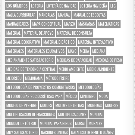
LOS NÚMEROS
LOTERÍA
LOTERÍA DE NAVIDAD
LOTERÍA NAVIDEÑA
LTG
MALLA CURRICULAR
MANDALAS
MANUAL
MANUAL DE ESCOLTAS
MANUALIDADES
MAPA CONCEPTUAL
MARZO
MÁSCARAS
MATEMÁTICAS
MATERIAL
MATERIAL DE APOYO
MATERIAL DE CONSULTA
MATERIAL DECORATIVO
MATERIAL DIDÁCTICO
MATERIAL INTERACTIVO
MATERIALES
MATERIALES EDUCATIVOS
MAYO
MEDIA
MEDIANA
MEDIANAMENTE SATISFACTORIO
MEDIDAS DE CAPACIDAD
MEDIDAS DE PESO
MEDIDAS DE TENDENCIA CENTRAL
MEDIO AMBIENTE
MEDIO AMNBIENTE
MEJOREDU
MEMORAMA
MÉTODO FREIRE
METODOLOGÍA DE PROYECTOS COMUNITARIOS
METODOLOGÍAS
METODOLOGÍAS SOCIOCRÍTICAS PARA
MÉXICO
MINILIBRO
MODA
MODELO DE PESEBRE
MOLDES
MOLDES DE LETRAS
MONEDAS
MUJERES
MULTIPLICACIÓN DE FRACCIONES
MULTIPLICACIONES
MUNDIAL
MUNDIAL DE FÚTBOL
MUNDIAL PARA NIÑOS
MURAL
MURALES
MUY SATISFACTORIO
NACIONES UNIDAS
NATALICIO DE BENITO JUÁREZ