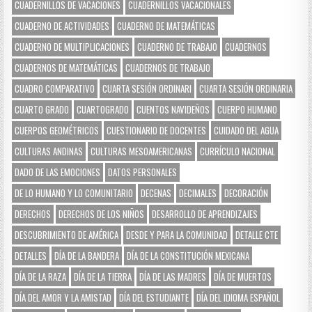
CUADERNILLOS DE VACACIONES
CUADERNILLOS VACACIONALES
CUADERNO DE ACTIVIDADES
CUADERNO DE MATEMÁTICAS
CUADERNO DE MULTIPLICACIONES
CUADERNO DE TRABAJO
CUADERNOS
CUADERNOS DE MATEMÁTICAS
CUADERNOS DE TRABAJO
CUADRO COMPARATIVO
CUARTA SESIÓN ORDINARI
CUARTA SESIÓN ORDINARIA
CUARTO GRADO
CUARTOGRADO
CUENTOS NAVIDEÑOS
CUERPO HUMANO
CUERPOS GEOMÉTRICOS
CUESTIONARIO DE DOCENTES
CUIDADO DEL AGUA
CULTURAS ANDINAS
CULTURAS MESOAMERICANAS
CURRÍCULO NACIONAL
DADO DE LAS EMOCIONES
DATOS PERSONALES
DE LO HUMANO Y LO COMUNITARIO
DECENAS
DECIMALES
DECORACIÓN
DERECHOS
DERECHOS DE LOS NIÑOS
DESARROLLO DE APRENDIZAJES
DESCUBRIMIENTO DE AMÉRICA
DESDE Y PARA LA COMUNIDAD
DETALLE CTE
DETALLES
DÍA DE LA BANDERA
DÍA DE LA CONSTITUCIÓN MEXICANA
DÍA DE LA RAZA
DÍA DE LA TIERRA
DÍA DE LAS MADRES
DÍA DE MUERTOS
DÍA DEL AMOR Y LA AMISTAD
DÍA DEL ESTUDIANTE
DÍA DEL IDIOMA ESPAÑOL