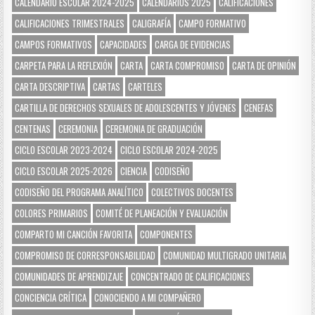
CALENDARIO ESCOLAR 2024-2025
CALENDARIOS 2025
CALIFICACIONES
CALIFICACIONES TRIMESTRALES
CALIGRAFÍA
CAMPO FORMATIVO
CAMPOS FORMATIVOS
CAPACIDADES
CARGA DE EVIDENCIAS
CARPETA PARA LA REFLEXIÓN
CARTA
CARTA COMPROMISO
CARTA DE OPINIÓN
CARTA DESCRIPTIVA
CARTAS
CARTELES
CARTILLA DE DERECHOS SEXUALES DE ADOLESCENTES Y JÓVENES
CENEFAS
CENTENAS
CEREMONIA
CEREMONIA DE GRADUACIÓN
CICLO ESCOLAR 2023-2024
CICLO ESCOLAR 2024-2025
CICLO ESCOLAR 2025-2026
CIENCIA
CODISEÑO
CODISEÑO DEL PROGRAMA ANALÍTICO
COLECTIVOS DOCENTES
COLORES PRIMARIOS
COMITÉ DE PLANEACIÓN Y EVALUACIÓN
COMPARTO MI CANCIÓN FAVORITA
COMPONENTES
COMPROMISO DE CORRESPONSABILIDAD
COMUNIDAD MULTIGRADO UNITARIA
COMUNIDADES DE APRENDIZAJE
CONCENTRADO DE CALIFICACIONES
CONCIENCIA CRÍTICA
CONOCIENDO A MI COMPAÑERO