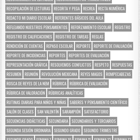
RECOPILACIÓN DE LECTURAS
RECORTA Y PEGA
RECREA
RECTA NUMÉRICA
REDACTO MI DIARIO ESCOLAR
REFERENTES BÁSICOS DEL AULA
REFLEJANDO NUESTROS PENSAMIENTOS
REFORZAMIENTO ESCOLAR
REGISTRO
REGISTRO DE CALIFICACIONES
REGISTRO DE TAREAS
REGLAS
RENDICIÓN DE CUENTAS
REPASO ESCOLAR
REPORTE
REPORTE DE EVALUACIÓN
REPORTE DE INCIDENCIAS
REPORTES
REPORTES DE EVALUACIÓN
REPRESENTACIÓN GRÁFICA
RESOLVEMOS CONFLICTOS
RESPETO
RESPUESTAS
RESUMEN
REUNIÓN
REVOLUCIÓN MEXICANA
REYES MAGOS
ROMPECABEZAS
ROSCA DE REYES DE LA NEM
RÚBRICA
RÚBRICA DE EVALUACIÓN
RÚBRICA DE VALORACIÓN
RÚBRICAS ANALÍTICAS
RUTINAS DIARIAS PARA NIÑOS Y NIÑAS
SABERES Y PENSAMIENTO CIENTÍFICO
SALÓN DE CLASES
SAN VALENTÍN
SARAMPIÓN
SATISFACTORIO
SECUENCIAS DIDÁCTICAS
SECUNDARIA
SECUNDARIOS Y TERCIARIOS
SEGUNDA SESIÓN ORDINARIA
SEGUNDO GRADO
SEGUNDO TRIMESTRE
SEGUNDP GRADO
SEMANA 1
SEMANA 10
SEMANA 11
SEMANA 12
SEMANA 13