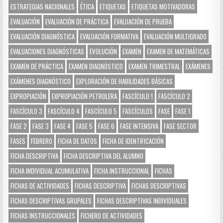
ESTRATEGIAS NACIONALES
ÉTICA
ETIQUETAS
ETIQUETAS MOTIVADORAS
EVALUACIÓN
EVALUACIÓN DE PRÁCTICA
EVALUACIÓN DE PRUEBA
EVALUACIÓN DIAGNÓSTICA
EVALUACIÓN FORMATIVA
EVALUACIÓN MULTIGRADO
EVALUACIONES DIAGNÓSTICAS
EVOLUCIÓN
EXAMEN
EXAMEN DE MATEMÁTICAS
EXAMEN DE PRÁCTICA
EXAMEN DIAGNÓSTICO
EXAMEN TRIMESTRAL
EXÁMENES
EXÁMENES DIAGNÓSTICO
EXPLORACIÓN DE HABILIDADES BÁSICAS
EXPROPIACIÓN
EXPROPIACIÓN PETROLERA
FASCÍCULO 1
FASCÍCULO 2
FASCÍCULO 3
FASCÍCULO 4
FASCÍCULO 5
FASCÍCULOS
FASE
FASE 1
FASE 2
FASE 3
FASE 4
FASE 5
FASE 6
FASE INTENSIVA
FASE SECTOR
FASES
FEBRERO
FICHA DE DATOS
FICHA DE IDENTIFICACIÓN
FICHA DESCRIPTIVA
FICHA DESCRIPTIVA DEL ALUMNO
FICHA INDIVIDUAL ACUMULATIVA
FICHA INSTRUCCIONAL
FICHAS
FICHAS DE ACTIVIDADES
FICHAS DESCRIPTIVA
FICHAS DESCRIPTIVAS
FICHAS DESCRIPTIVAS GRUPALES
FICHAS DESCRIPTIVAS INDIVIDUALES
FICHAS INSTRUCCIONALES
FICHERO DE ACTIVIDADES