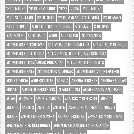
18 DE MARZO
20 DE NOVIEMBRE
2022
2024
21 DE MARZO
21 DE SEPTIEMBRE
22 DE ABRIL
22 DE MARZO
23 DE ABRIL
23 DE MAYO
24 DE FEBRERO
5 DE FEBRERO
5 DE JUNIO
5 DE MAYO
8 DE ABRIL
8 DE MARZO
ABECEDARIO
ABRIL
ACRÓSTICO
ACTIVIDADES
ACTIVIDADES COGNITIVAS
ACTIVIDADES DE GEOMETRÍA
ACTIVIDADES DE INICIO
ACTIVIDADES DE LECTURA
ACTIVIDADES DE LECTURA Y ESCRITURA
ACTIVIDADES ECONÓMICAS PRIMARIAS
ACTIVIDADES ESPECIALES
ACTIVIDADES PARA
ACTIVIDADES SILÁBICAS
ACTIVIDADES.24 DE FEBRERO
ADOLESCENCIA
ADOLESCENTES
AGENDA
AGENDA DOCENTE
AGENDA ESCOLAR
AGOSTO
ÁLBUM DE RECUERDOS
ALFABETO LSM
ALIMENTACIÓN SALUDABLE
ALTAR
ALUMNOS
AMOR Y AMISTAD
ANÁLISIS Y REFLEXIÓN
ANEXO 1
ANEXO 2
ANEXO 3
ANEXO 4
ANEXO 5
ANEXO DEL ACUERDO 08/08/23
ANEXOS
ANEXOS DE PRIMAVERA
ANUARIO ESCOLAR
APARATOS Y SISTEMAS
APRENDAMOS EN COMUNIDAD
APRENDIZAJE BASADO EN INDAGACIÓN