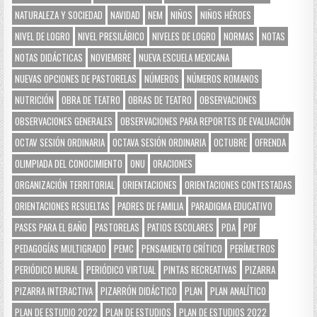
NATURALEZA Y SOCIEDAD
NAVIDAD
NEM
NIÑOS
NIÑOS HÉROES
NIVEL DE LOGRO
NIVEL PRESILÁBICO
NIVELES DE LOGRO
NORMAS
NOTAS
NOTAS DIDÁCTICAS
NOVIEMBRE
NUEVA ESCUELA MEXICANA
NUEVAS OPCIONES DE PASTORELAS
NÚMEROS
NÚMEROS ROMANOS
NUTRICIÓN
OBRA DE TEATRO
OBRAS DE TEATRO
OBSERVACIONES
OBSERVACIONES GENERALES
OBSERVACIONES PARA REPORTES DE EVALUACIÓN
OCTAV SESIÓN ORDINARIA
OCTAVA SESIÓN ORDINARIA
OCTUBRE
OFRENDA
OLIMPIADA DEL CONOCIMIENTO
ONU
ORACIONES
ORGANIZACIÓN TERRITORIAL
ORIENTACIONES
ORIENTACIONES CONTESTADAS
ORIENTACIONES RESUELTAS
PADRES DE FAMILIA
PARADIGMA EDUCATIVO
PASES PARA EL BAÑO
PASTORELAS
PATIOS ESCOLARES
PDA
PDF
PEDAGOGÍAS MULTIGRADO
PEMC
PENSAMIENTO CRÍTICO
PERÍMETROS
PERIÓDICO MURAL
PERIÓDICO VIRTUAL
PINTAS RECREATIVAS
PIZARRA
PIZARRA INTERACTIVA
PIZARRÓN DIDÁCTICO
PLAN
PLAN ANALÍTICO
PLAN DE ESTUDIO 2022
PLAN DE ESTUDIOS
PLAN DE ESTUDIOS 2022