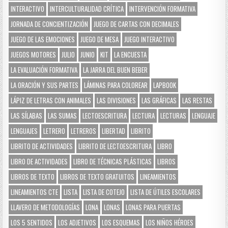
INTERACTIVO
INTERCULTURALIDAD CRÍTICA
INTERVENCIÓN FORMATIVA
JORNADA DE CONCIENTIZACIÓN
JUEGO DE CARTAS CON DECIMALES
JUEGO DE LAS EMOCIONES
JUEGO DE MESA
JUEGO INTERACTIVO
JUEGOS MOTORES
JULIO
JUNIO
KIT
LA ENCUESTA
LA EVALUACIÓN FORMATIVA
LA JARRA DEL BUEN BEBER
LA ORACIÓN Y SUS PARTES
LÁMINAS PARA COLOREAR
LAPBOOK
LÁPIZ DE LETRAS CON ANIMALES
LAS DIVISIONES
LAS GRÁFICAS
LAS RESTAS
LAS SÍLABAS
LAS SUMAS
LECTOESCRITURA
LECTURA
LECTURAS
LENGUAJE
LENGUAJES
LETRERO
LETREROS
LIBERTAD
LIBRITO
LIBRITO DE ACTIVIDADES
LIBRITO DE LECTOESCRITURA
LIBRO
LIBRO DE ACTIVIDADES
LIBRO DE TÉCNICAS PLÁSTICAS
LIBROS
LIBROS DE TEXTO
LIBROS DE TEXTO GRATUITOS
LINEAMIENTOS
LINEAMIENTOS CTE
LISTA
LISTA DE COTEJO
LISTA DE ÚTILES ESCOLARES
LLAVERO DE METODOLOGÍAS
LONA
LONAS
LONAS PARA PUERTAS
LOS 5 SENTIDOS
LOS ADJETIVOS
LOS ESQUEMAS
LOS NIÑOS HÉROES