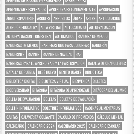
APRENDIZAJE BASADO EN PROBLEMAS
APRENDIZAJES
APRENDIZAJES ESPERADOS
APRENDIZAJES FUNDAMENTALES
APROPIACIÓN
ÁRBOL EXPANDIBLE
ÁRBOLES
ARBUSTOS
ÁREAS
ARTES
ARTICULACIÓN
ATENCIÓN EDUCATIVA
AULA VIRTUAL
AUTOCUIDADO
AUTOEVALUACIÓN
AUTOEVALUACIÓN TRIMESTRAL
AUTOMÁTICO
BANDERA DE MÉXICO
BANDERAS DE MÉXICO
BANDERAS ONU PARA COLOREAR
BANDERÍN
BANDERINES
BANNER
BANNER DE NAVIDAD
BAP
BARRERAS PARA EL APRENDIZAJE Y LA PARTICIPACIÓN
BATALLA DE CHAPULTEPEC
BATALLA DE PUEBLA
BEBÉ HUEVO
BENITO JUÁREZ
BIBLIOTECA
BIBLIOTECA DIGITAL
BIBLIOTECA VIRTUAL
BIENVENIDA
BILLETES
BIODIVERSIDAD
BITÁCORA
BITÁCORA DE APRENDIZAJE
BITÁCORA DEL ALUMNO
BOLETA DE EVALUACIÓN
BOLETAS
BOLETAS DE EVALUACIÓN
BOLETÍN INFORMATIVO
BOLETINES INFORMATIVOS
CADENAS ALIMENTARIAS
CAJITAS
CALAVERITA COLGANTE
CÁLCULO DE PROMEDIOS
CÁLCULO MENTAL
CALENDARIO
CALENDARIO 2024
CALENDARIO 2025
CALENDARIO ESCOLAR