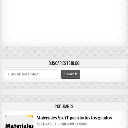
BUSCAR ESTE BLOG
S
e
a
r
c
h
POPULARES
f
o
Materiales SisAT para todos los grados
r
:
2024-MAR-07
•
SIN COMENTARIOS