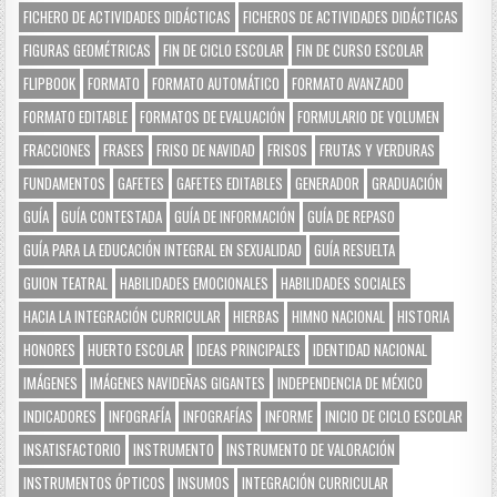
FICHERO DE ACTIVIDADES DIDÁCTICAS
FICHEROS DE ACTIVIDADES DIDÁCTICAS
FIGURAS GEOMÉTRICAS
FIN DE CICLO ESCOLAR
FIN DE CURSO ESCOLAR
FLIPBOOK
FORMATO
FORMATO AUTOMÁTICO
FORMATO AVANZADO
FORMATO EDITABLE
FORMATOS DE EVALUACIÓN
FORMULARIO DE VOLUMEN
FRACCIONES
FRASES
FRISO DE NAVIDAD
FRISOS
FRUTAS Y VERDURAS
FUNDAMENTOS
GAFETES
GAFETES EDITABLES
GENERADOR
GRADUACIÓN
GUÍA
GUÍA CONTESTADA
GUÍA DE INFORMACIÓN
GUÍA DE REPASO
GUÍA PARA LA EDUCACIÓN INTEGRAL EN SEXUALIDAD
GUÍA RESUELTA
GUION TEATRAL
HABILIDADES EMOCIONALES
HABILIDADES SOCIALES
HACIA LA INTEGRACIÓN CURRICULAR
HIERBAS
HIMNO NACIONAL
HISTORIA
HONORES
HUERTO ESCOLAR
IDEAS PRINCIPALES
IDENTIDAD NACIONAL
IMÁGENES
IMÁGENES NAVIDEÑAS GIGANTES
INDEPENDENCIA DE MÉXICO
INDICADORES
INFOGRAFÍA
INFOGRAFÍAS
INFORME
INICIO DE CICLO ESCOLAR
INSATISFACTORIO
INSTRUMENTO
INSTRUMENTO DE VALORACIÓN
INSTRUMENTOS ÓPTICOS
INSUMOS
INTEGRACIÓN CURRICULAR