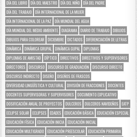
DÍA DEL LIBRO
DÍA DEL MAESTRO
DÍA DEL NIÑO
DÍA DEL PADRE
DÍA DEL TRABAJO
DÍA INTERNACIONAL DE LA MUJER
DÍA INTERNACIONAL DE LA PAZ
DÍA MUNDIAL DEL AGUA
DÍA MUNDIAL DEL MEDIO AMBIENTE
DIAGRAMA
DIARIO DE TRABAJO
DIBUJOS
DIBUJOS PARA COLOREAR
DICIEMBRE
DICTADOS
DIFERENCIACIÓN DE LETRAS
DINÁMICA
DINÁMICA GRUPAL
DINÁMICA GUPAL
DIPLOMAS
DIPLOMAS DE AMISTAD
DÍPTICO
DIRECTIVOS
DIRECTIVOS Y SUPERVISORES
DIRECTORES
DISCURSO
DISCURSO DE GRADUACIÓN
DISCURSO DIRECTO
DISCURSO INDIRECTO
DISEÑO
DISEÑOS DE FRASCOS
DIVERSIDAD LINGÜÍSTICA Y CULTURAL
DIVISIÓN DE FRACCIONES
DOCENTES
DOCENTES SUPERVISORAS Y SUPERVISORES
DOCUMENTO EXPLICATIVO
DOSIFICACIÓN ANUAL DE PROYECTOS
DULCEROS
DULCEROS NAVIDEÑOS
EATP
ECLIPSE SOLAR
ECLIPSES
EDADES
EDUCACIÓN BÁSICA
EDUCACIÓN ESPECIAL
EDUCACIÓN FÍSICA
EDUCACIÓN INICIA
EDUCACIÓN INICIAL
EDUCACIÓN MULTIGRADO
EDUCACIÓN PREESCOLAR
EDUCACIÓN PRIMARIA