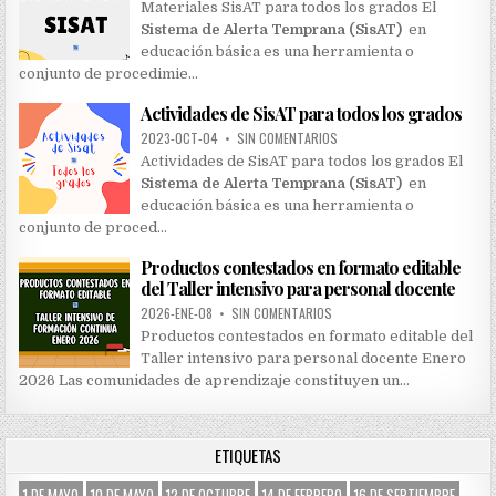
Materiales SisAT para todos los grados El
Sistema de Alerta Temprana (SisAT)
en
educación básica es una herramienta o
conjunto de procedimie…
Actividades de SisAT para todos los grados
2023-OCT-04
•
SIN COMENTARIOS
Actividades de SisAT para todos los grados El
Sistema de Alerta Temprana (SisAT)
en
educación básica es una herramienta o
conjunto de proced…
Productos contestados en formato editable
del Taller intensivo para personal docente
2026-ENE-08
•
SIN COMENTARIOS
Productos contestados en formato editable del
Taller intensivo para personal docente Enero
2026 Las comunidades de aprendizaje constituyen un…
ETIQUETAS
1 DE MAYO
10 DE MAYO
12 DE OCTUBRE
14 DE FEBRERO
16 DE SEPTIEMBRE