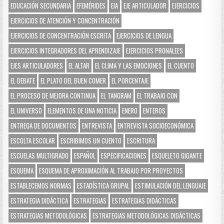
EDUCACIÓN SECUNDARIA
EFEMÉRIDES
EIA
EJE ARTICULADOR
EJERCICIOS
EJERCICIOS DE ATENCIÓN Y CONCENTRACIÓN
EJERCICIOS DE CONCENTRACIÓN ESCRITA
EJERCICIOS DE LENGUA
EJERCICIOS INTEGRADORES DEL APRENDIZAJE
EJERCICIOS PRONALEES
EJES ARTICULADORES
EL ALTAR
EL CLIMA Y LAS EMOCIONES
EL CUENTO
EL DEBATE
EL PLATO DEL BUEN COMER
EL PORCENTAJE
EL PROCESO DE MEJORA CONTINUA
EL TANGRAM
EL TRABAJO CON
EL UNIVERSO
ELEMENTOS DE UNA NOTICIA
ENERO
ENTEROS
ENTREGA DE DOCUMENTOS
ENTREVISTA
ENTREVISTA SOCIOECONÓMICA
ESCOLTA ESCOLAR
ESCRIBIMOS UN CUENTO
ESCRITURA
ESCUELAS MULTIGRADO
ESPAÑOL
ESPECIFICACIONES
ESQUELETO GIGANTE
ESQUEMA
ESQUEMA DE APROXIMACIÓN AL TRABAJO POR PROYECTOS
ESTABLECEMOS NORMAS
ESTADÍSTICA GRUPAL
ESTIMULACIÓN DEL LENGUAJE
ESTRATEGIA DIDÁCTICA
ESTRATEGIAS
ESTRATEGIAS DIDÁCTICAS
ESTRATEGIAS METODOLÓGICAS
ESTRATEGIAS METODOLÓGICAS DIDÁCTICAS