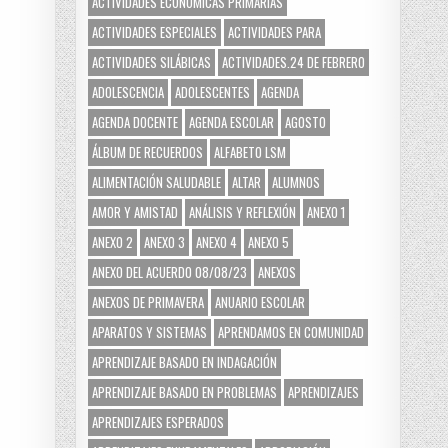
ACTIVIDADES ECONÓMICAS PRIMARIAS
ACTIVIDADES ESPECIALES
ACTIVIDADES PARA
ACTIVIDADES SILÁBICAS
ACTIVIDADES.24 DE FEBRERO
ADOLESCENCIA
ADOLESCENTES
AGENDA
AGENDA DOCENTE
AGENDA ESCOLAR
AGOSTO
ÁLBUM DE RECUERDOS
ALFABETO LSM
ALIMENTACIÓN SALUDABLE
ALTAR
ALUMNOS
AMOR Y AMISTAD
ANÁLISIS Y REFLEXIÓN
ANEXO 1
ANEXO 2
ANEXO 3
ANEXO 4
ANEXO 5
ANEXO DEL ACUERDO 08/08/23
ANEXOS
ANEXOS DE PRIMAVERA
ANUARIO ESCOLAR
APARATOS Y SISTEMAS
APRENDAMOS EN COMUNIDAD
APRENDIZAJE BASADO EN INDAGACIÓN
APRENDIZAJE BASADO EN PROBLEMAS
APRENDIZAJES
APRENDIZAJES ESPERADOS