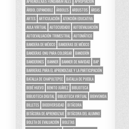
APRENDIZAJES FUNDAMENTALES
APROPIACIÓN
ÁRBOL EXPANDIBLE
ÁRBOLES
ARBUSTOS
ÁREAS
ARTES
ARTICULACIÓN
ATENCIÓN EDUCATIVA
AULA VIRTUAL
AUTOCUIDADO
AUTOEVALUACIÓN
AUTOEVALUACIÓN TRIMESTRAL
AUTOMÁTICO
BANDERA DE MÉXICO
BANDERAS DE MÉXICO
BANDERAS ONU PARA COLOREAR
BANDERÍN
BANDERINES
BANNER
BANNER DE NAVIDAD
BAP
BARRERAS PARA EL APRENDIZAJE Y LA PARTICIPACIÓN
BATALLA DE CHAPULTEPEC
BATALLA DE PUEBLA
BEBÉ HUEVO
BENITO JUÁREZ
BIBLIOTECA
BIBLIOTECA DIGITAL
BIBLIOTECA VIRTUAL
BIENVENIDA
BILLETES
BIODIVERSIDAD
BITÁCORA
BITÁCORA DE APRENDIZAJE
BITÁCORA DEL ALUMNO
BOLETA DE EVALUACIÓN
BOLETAS