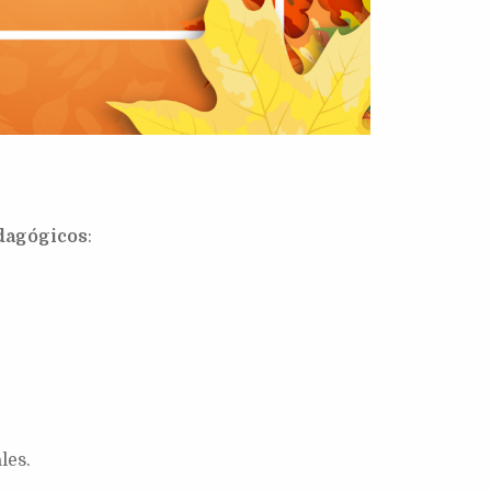
dagógicos
:
les.