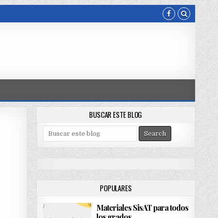
BUSCAR ESTE BLOG
S
e
a
r
c
h
POPULARES
f
o
Materiales SisAT para todos
r
los grados
: