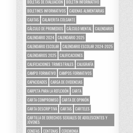
BOLETAS DE EVALUACIÓN
BOLETÍN INFORMATIVO
BOLETINES INFORMATIVOS
CADENAS ALIMENTARIAS
CAJITAS
CALAVERITA COLGANTE
CÁLCULO DE PROMEDIOS
CÁLCULO MENTAL
CALENDARIO
CALENDARIO 2024
CALENDARIO 2025
CALENDARIO ESCOLAR
CALENDARIO ESCOLAR 2024-2025
CALENDARIOS 2025
CALIFICACIONES
CALIFICACIONES TRIMESTRALES
CALIGRAFÍA
CAMPO FORMATIVO
CAMPOS FORMATIVOS
CAPACIDADES
CARGA DE EVIDENCIAS
CARPETA PARA LA REFLEXIÓN
CARTA
CARTA COMPROMISO
CARTA DE OPINIÓN
CARTA DESCRIPTIVA
CARTAS
CARTELES
CARTILLA DE DERECHOS SEXUALES DE ADOLESCENTES Y
JÓVENES
CENEFAS
CENTENAS
CEREMONIA