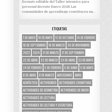
formato editable del Taller intensivo para
personal docente Enero 2026 Las
comunidades de aprendizaje constituyen un…
ETIQUETAS
1 DE MAYO
10 DE MAYO
12 DE OCTUBRE
14 DE FEBRERO
16 DE SEPTIEMBRE
18 DE MARZO
20 DE NOVIEMBRE
2022
2024
21 DE MARZO
21 DE SEPTIEMBRE
22 DE ABRIL
22 DE MARZO
23 DE ABRIL
23 DE MAYO
24 DE FEBRERO
5 DE FEBRERO
5 DE JUNIO
5 DE MAYO
8 DE ABRIL
8 DE MARZO
ABECEDARIO
ABRIL
ACRÓSTICO
ACTIVIDADES
ACTIVIDADES COGNITIVAS
ACTIVIDADES DE GEOMETRÍA
ACTIVIDADES DE INICIO
ACTIVIDADES DE LECTURA
ACTIVIDADES DE LECTURA Y ESCRITURA