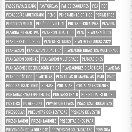
PASES PARA EL BAÑO
PASTORELAS
PATIOS ESCOLARES
PDA
PDF
PEDAGOGÍAS MULTIGRADO
PEMC
PENSAMIENTO CRÍTICO
PERÍMETROS
PERIÓDICO MURAL
PERIÓDICO VIRTUAL
PINTAS RECREATIVAS
PIZARRA
PIZARRA INTERACTIVA
PIZARRÓN DIDÁCTICO
PLAN
PLAN ANALÍTICO
PLAN DE ESTUDIO 2022
PLAN DE ESTUDIOS
PLAN DE ESTUDIOS 2022
PLANEACIÓN
PLANEACIÓN DIDÁCTICA
PLANEACIÓN DIDÁCTICA MULTIGRADO
PLANEACIÓN DOCENTE
PLANEACIÓN MULTIGRADO
PLANEACIONES
PLANEACIONES DE EDUCACIÓN FÍSICA
PLANEACIONES DIDÁCTICAS
PLANETAS
PLANO DIDÁCTICO
PLANTILLAS
PLANTILLAS DE MANDALAS
PMD
PNCE
POCO SATISFACTORIO
POEMAS
PORTADAS
PORTADAS ESCOLARES
PORTADAS PARA EXPEDIENTES
PORTARRETRATO
POSIBILIDADES DE USO
PÓSTERS
POWERPOINT
POWERPOINT PARA
PRÁCTICAS EDUCATIVAS
PREESCOLAR
PREGUNTAS CONTESTADAS
PRENDAS DE VESTIR
PRESENTACIÓN
PRESENTACIONES
PRESENTACIONES PARA
PREVENCIÓN DE LA OBESIDAD
PREVENCIÓN DEL EMBARAZO
PRIMARIA