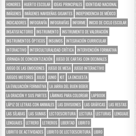
HONORES
HUERTO ESCOLAR
IDEAS PRINCIPALES
IDENTIDAD NACIONAL
IMÁGENES
IMÁGENES NAVIDEÑAS GIGANTES
INDEPENDENCIA DE MÉXICO
INDICADORES
INFOGRAFÍA
INFOGRAFÍAS
INFORME
INICIO DE CICLO ESCOLAR
INSATISFACTORIO
INSTRUMENTO
INSTRUMENTO DE VALORACIÓN
INSTRUMENTOS ÓPTICOS
INSUMOS
INTEGRACIÓN CURRICULAR
INTERACTIVO
INTERCULTURALIDAD CRÍTICA
INTERVENCIÓN FORMATIVA
JORNADA DE CONCIENTIZACIÓN
JUEGO DE CARTAS CON DECIMALES
JUEGO DE LAS EMOCIONES
JUEGO DE MESA
JUEGO INTERACTIVO
JUEGOS MOTORES
JULIO
JUNIO
KIT
LA ENCUESTA
LA EVALUACIÓN FORMATIVA
LA JARRA DEL BUEN BEBER
LA ORACIÓN Y SUS PARTES
LÁMINAS PARA COLOREAR
LAPBOOK
LÁPIZ DE LETRAS CON ANIMALES
LAS DIVISIONES
LAS GRÁFICAS
LAS RESTAS
LAS SÍLABAS
LAS SUMAS
LECTOESCRITURA
LECTURA
LECTURAS
LENGUAJE
LENGUAJES
LETRERO
LETREROS
LIBERTAD
LIBRITO
LIBRITO DE ACTIVIDADES
LIBRITO DE LECTOESCRITURA
LIBRO