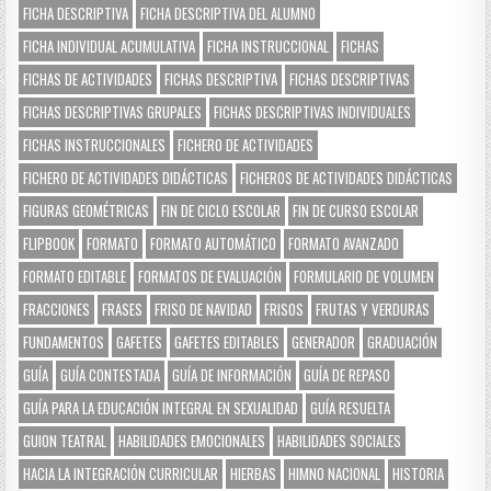
FICHA DESCRIPTIVA
FICHA DESCRIPTIVA DEL ALUMNO
FICHA INDIVIDUAL ACUMULATIVA
FICHA INSTRUCCIONAL
FICHAS
FICHAS DE ACTIVIDADES
FICHAS DESCRIPTIVA
FICHAS DESCRIPTIVAS
FICHAS DESCRIPTIVAS GRUPALES
FICHAS DESCRIPTIVAS INDIVIDUALES
FICHAS INSTRUCCIONALES
FICHERO DE ACTIVIDADES
FICHERO DE ACTIVIDADES DIDÁCTICAS
FICHEROS DE ACTIVIDADES DIDÁCTICAS
FIGURAS GEOMÉTRICAS
FIN DE CICLO ESCOLAR
FIN DE CURSO ESCOLAR
FLIPBOOK
FORMATO
FORMATO AUTOMÁTICO
FORMATO AVANZADO
FORMATO EDITABLE
FORMATOS DE EVALUACIÓN
FORMULARIO DE VOLUMEN
FRACCIONES
FRASES
FRISO DE NAVIDAD
FRISOS
FRUTAS Y VERDURAS
FUNDAMENTOS
GAFETES
GAFETES EDITABLES
GENERADOR
GRADUACIÓN
GUÍA
GUÍA CONTESTADA
GUÍA DE INFORMACIÓN
GUÍA DE REPASO
GUÍA PARA LA EDUCACIÓN INTEGRAL EN SEXUALIDAD
GUÍA RESUELTA
GUION TEATRAL
HABILIDADES EMOCIONALES
HABILIDADES SOCIALES
HACIA LA INTEGRACIÓN CURRICULAR
HIERBAS
HIMNO NACIONAL
HISTORIA