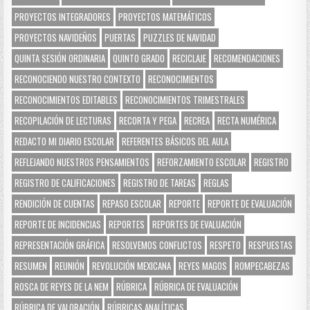
PROYECTOS INTEGRADORES
PROYECTOS MATEMÁTICOS
PROYECTOS NAVIDEÑOS
PUERTAS
PUZZLES DE NAVIDAD
QUINTA SESIÓN ORDINARIA
QUINTO GRADO
RECICLAJE
RECOMENDACIONES
RECONOCIENDO NUESTRO CONTEXTO
RECONOCIMIENTOS
RECONOCIMIENTOS EDITABLES
RECONOCIMIENTOS TRIMESTRALES
RECOPILACIÓN DE LECTURAS
RECORTA Y PEGA
RECREA
RECTA NUMÉRICA
REDACTO MI DIARIO ESCOLAR
REFERENTES BÁSICOS DEL AULA
REFLEJANDO NUESTROS PENSAMIENTOS
REFORZAMIENTO ESCOLAR
REGISTRO
REGISTRO DE CALIFICACIONES
REGISTRO DE TAREAS
REGLAS
RENDICIÓN DE CUENTAS
REPASO ESCOLAR
REPORTE
REPORTE DE EVALUACIÓN
REPORTE DE INCIDENCIAS
REPORTES
REPORTES DE EVALUACIÓN
REPRESENTACIÓN GRÁFICA
RESOLVEMOS CONFLICTOS
RESPETO
RESPUESTAS
RESUMEN
REUNIÓN
REVOLUCIÓN MEXICANA
REYES MAGOS
ROMPECABEZAS
ROSCA DE REYES DE LA NEM
RÚBRICA
RÚBRICA DE EVALUACIÓN
RÚBRICA DE VALORACIÓN
RÚBRICAS ANALÍTICAS