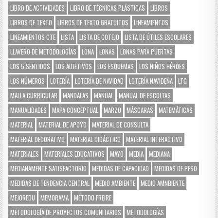
LIBRO DE ACTIVIDADES
LIBRO DE TÉCNICAS PLÁSTICAS
LIBROS
LIBROS DE TEXTO
LIBROS DE TEXTO GRATUITOS
LINEAMIENTOS
LINEAMIENTOS CTE
LISTA
LISTA DE COTEJO
LISTA DE ÚTILES ESCOLARES
LLAVERO DE METODOLOGÍAS
LONA
LONAS
LONAS PARA PUERTAS
LOS 5 SENTIDOS
LOS ADJETIVOS
LOS ESQUEMAS
LOS NIÑOS HÉROES
LOS NÚMEROS
LOTERÍA
LOTERÍA DE NAVIDAD
LOTERÍA NAVIDEÑA
LTG
MALLA CURRICULAR
MANDALAS
MANUAL
MANUAL DE ESCOLTAS
MANUALIDADES
MAPA CONCEPTUAL
MARZO
MÁSCARAS
MATEMÁTICAS
MATERIAL
MATERIAL DE APOYO
MATERIAL DE CONSULTA
MATERIAL DECORATIVO
MATERIAL DIDÁCTICO
MATERIAL INTERACTIVO
MATERIALES
MATERIALES EDUCATIVOS
MAYO
MEDIA
MEDIANA
MEDIANAMENTE SATISFACTORIO
MEDIDAS DE CAPACIDAD
MEDIDAS DE PESO
MEDIDAS DE TENDENCIA CENTRAL
MEDIO AMBIENTE
MEDIO AMNBIENTE
MEJOREDU
MEMORAMA
MÉTODO FREIRE
METODOLOGÍA DE PROYECTOS COMUNITARIOS
METODOLOGÍAS