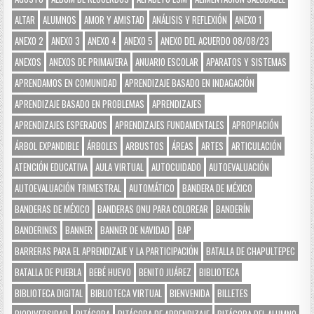
ALTAR
ALUMNOS
AMOR Y AMISTAD
ANÁLISIS Y REFLEXIÓN
ANEXO 1
ANEXO 2
ANEXO 3
ANEXO 4
ANEXO 5
ANEXO DEL ACUERDO 08/08/23
ANEXOS
ANEXOS DE PRIMAVERA
ANUARIO ESCOLAR
APARATOS Y SISTEMAS
APRENDAMOS EN COMUNIDAD
APRENDIZAJE BASADO EN INDAGACIÓN
APRENDIZAJE BASADO EN PROBLEMAS
APRENDIZAJES
APRENDIZAJES ESPERADOS
APRENDIZAJES FUNDAMENTALES
APROPIACIÓN
ÁRBOL EXPANDIBLE
ÁRBOLES
ARBUSTOS
ÁREAS
ARTES
ARTICULACIÓN
ATENCIÓN EDUCATIVA
AULA VIRTUAL
AUTOCUIDADO
AUTOEVALUACIÓN
AUTOEVALUACIÓN TRIMESTRAL
AUTOMÁTICO
BANDERA DE MÉXICO
BANDERAS DE MÉXICO
BANDERAS ONU PARA COLOREAR
BANDERÍN
BANDERINES
BANNER
BANNER DE NAVIDAD
BAP
BARRERAS PARA EL APRENDIZAJE Y LA PARTICIPACIÓN
BATALLA DE CHAPULTEPEC
BATALLA DE PUEBLA
BEBÉ HUEVO
BENITO JUÁREZ
BIBLIOTECA
BIBLIOTECA DIGITAL
BIBLIOTECA VIRTUAL
BIENVENIDA
BILLETES