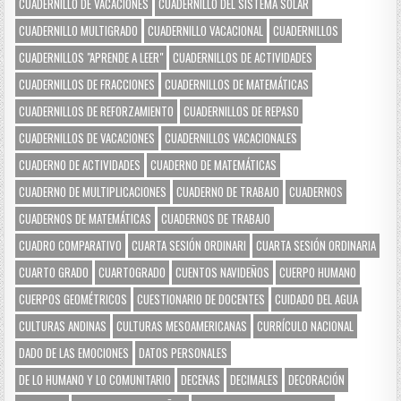
CUADERNILLO DE VACACIONES
CUADERNILLO DEL SISTEMA SOLAR
CUADERNILLO MULTIGRADO
CUADERNILLO VACACIONAL
CUADERNILLOS
CUADERNILLOS "APRENDE A LEER"
CUADERNILLOS DE ACTIVIDADES
CUADERNILLOS DE FRACCIONES
CUADERNILLOS DE MATEMÁTICAS
CUADERNILLOS DE REFORZAMIENTO
CUADERNILLOS DE REPASO
CUADERNILLOS DE VACACIONES
CUADERNILLOS VACACIONALES
CUADERNO DE ACTIVIDADES
CUADERNO DE MATEMÁTICAS
CUADERNO DE MULTIPLICACIONES
CUADERNO DE TRABAJO
CUADERNOS
CUADERNOS DE MATEMÁTICAS
CUADERNOS DE TRABAJO
CUADRO COMPARATIVO
CUARTA SESIÓN ORDINARI
CUARTA SESIÓN ORDINARIA
CUARTO GRADO
CUARTOGRADO
CUENTOS NAVIDEÑOS
CUERPO HUMANO
CUERPOS GEOMÉTRICOS
CUESTIONARIO DE DOCENTES
CUIDADO DEL AGUA
CULTURAS ANDINAS
CULTURAS MESOAMERICANAS
CURRÍCULO NACIONAL
DADO DE LAS EMOCIONES
DATOS PERSONALES
DE LO HUMANO Y LO COMUNITARIO
DECENAS
DECIMALES
DECORACIÓN