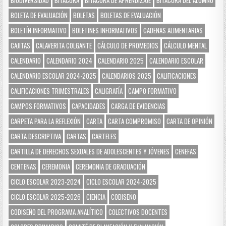
BIODIVERSIDAD
BITÁCORA
BITÁCORA DE APRENDIZAJE
BITÁCORA DEL ALUMNO
BOLETA DE EVALUACIÓN
BOLETAS
BOLETAS DE EVALUACIÓN
BOLETÍN INFORMATIVO
BOLETINES INFORMATIVOS
CADENAS ALIMENTARIAS
CAJITAS
CALAVERITA COLGANTE
CÁLCULO DE PROMEDIOS
CÁLCULO MENTAL
CALENDARIO
CALENDARIO 2024
CALENDARIO 2025
CALENDARIO ESCOLAR
CALENDARIO ESCOLAR 2024-2025
CALENDARIOS 2025
CALIFICACIONES
CALIFICACIONES TRIMESTRALES
CALIGRAFÍA
CAMPO FORMATIVO
CAMPOS FORMATIVOS
CAPACIDADES
CARGA DE EVIDENCIAS
CARPETA PARA LA REFLEXIÓN
CARTA
CARTA COMPROMISO
CARTA DE OPINIÓN
CARTA DESCRIPTIVA
CARTAS
CARTELES
CARTILLA DE DERECHOS SEXUALES DE ADOLESCENTES Y JÓVENES
CENEFAS
CENTENAS
CEREMONIA
CEREMONIA DE GRADUACIÓN
CICLO ESCOLAR 2023-2024
CICLO ESCOLAR 2024-2025
CICLO ESCOLAR 2025-2026
CIENCIA
CODISEÑO
CODISEÑO DEL PROGRAMA ANALÍTICO
COLECTIVOS DOCENTES