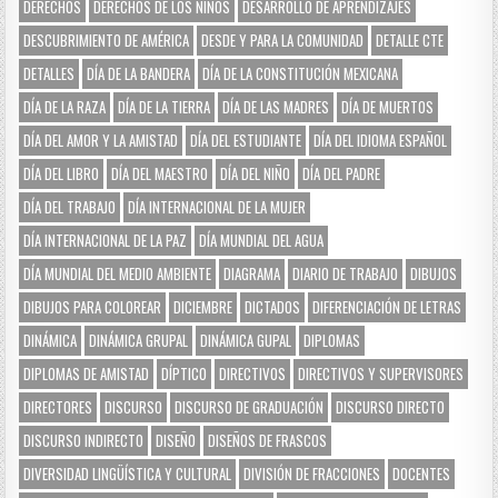
DERECHOS
DERECHOS DE LOS NIÑOS
DESARROLLO DE APRENDIZAJES
DESCUBRIMIENTO DE AMÉRICA
DESDE Y PARA LA COMUNIDAD
DETALLE CTE
DETALLES
DÍA DE LA BANDERA
DÍA DE LA CONSTITUCIÓN MEXICANA
DÍA DE LA RAZA
DÍA DE LA TIERRA
DÍA DE LAS MADRES
DÍA DE MUERTOS
DÍA DEL AMOR Y LA AMISTAD
DÍA DEL ESTUDIANTE
DÍA DEL IDIOMA ESPAÑOL
DÍA DEL LIBRO
DÍA DEL MAESTRO
DÍA DEL NIÑO
DÍA DEL PADRE
DÍA DEL TRABAJO
DÍA INTERNACIONAL DE LA MUJER
DÍA INTERNACIONAL DE LA PAZ
DÍA MUNDIAL DEL AGUA
DÍA MUNDIAL DEL MEDIO AMBIENTE
DIAGRAMA
DIARIO DE TRABAJO
DIBUJOS
DIBUJOS PARA COLOREAR
DICIEMBRE
DICTADOS
DIFERENCIACIÓN DE LETRAS
DINÁMICA
DINÁMICA GRUPAL
DINÁMICA GUPAL
DIPLOMAS
DIPLOMAS DE AMISTAD
DÍPTICO
DIRECTIVOS
DIRECTIVOS Y SUPERVISORES
DIRECTORES
DISCURSO
DISCURSO DE GRADUACIÓN
DISCURSO DIRECTO
DISCURSO INDIRECTO
DISEÑO
DISEÑOS DE FRASCOS
DIVERSIDAD LINGÜÍSTICA Y CULTURAL
DIVISIÓN DE FRACCIONES
DOCENTES