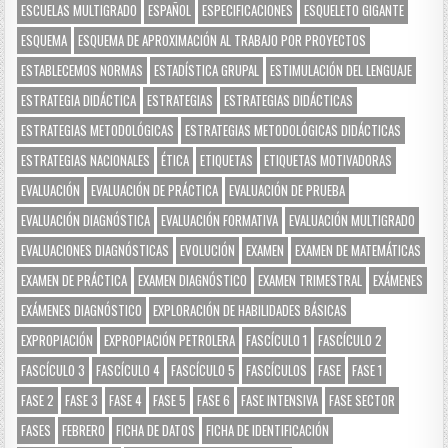
ESCUELAS MULTIGRADO
ESPAÑOL
ESPECIFICACIONES
ESQUELETO GIGANTE
ESQUEMA
ESQUEMA DE APROXIMACIÓN AL TRABAJO POR PROYECTOS
ESTABLECEMOS NORMAS
ESTADÍSTICA GRUPAL
ESTIMULACIÓN DEL LENGUAJE
ESTRATEGIA DIDÁCTICA
ESTRATEGIAS
ESTRATEGIAS DIDÁCTICAS
ESTRATEGIAS METODOLÓGICAS
ESTRATEGIAS METODOLÓGICAS DIDÁCTICAS
ESTRATEGIAS NACIONALES
ÉTICA
ETIQUETAS
ETIQUETAS MOTIVADORAS
EVALUACIÓN
EVALUACIÓN DE PRÁCTICA
EVALUACIÓN DE PRUEBA
EVALUACIÓN DIAGNÓSTICA
EVALUACIÓN FORMATIVA
EVALUACIÓN MULTIGRADO
EVALUACIONES DIAGNÓSTICAS
EVOLUCIÓN
EXAMEN
EXAMEN DE MATEMÁTICAS
EXAMEN DE PRÁCTICA
EXAMEN DIAGNÓSTICO
EXAMEN TRIMESTRAL
EXÁMENES
EXÁMENES DIAGNÓSTICO
EXPLORACIÓN DE HABILIDADES BÁSICAS
EXPROPIACIÓN
EXPROPIACIÓN PETROLERA
FASCÍCULO 1
FASCÍCULO 2
FASCÍCULO 3
FASCÍCULO 4
FASCÍCULO 5
FASCÍCULOS
FASE
FASE 1
FASE 2
FASE 3
FASE 4
FASE 5
FASE 6
FASE INTENSIVA
FASE SECTOR
FASES
FEBRERO
FICHA DE DATOS
FICHA DE IDENTIFICACIÓN