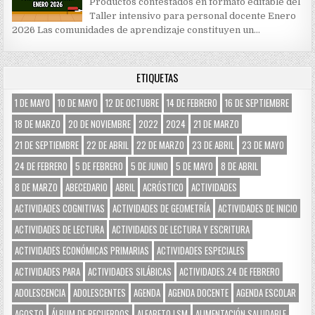
Productos contestados en formato editable del
Taller intensivo para personal docente Enero
2026 Las comunidades de aprendizaje constituyen un…
ETIQUETAS
1 DE MAYO
10 DE MAYO
12 DE OCTUBRE
14 DE FEBRERO
16 DE SEPTIEMBRE
18 DE MARZO
20 DE NOVIEMBRE
2022
2024
21 DE MARZO
21 DE SEPTIEMBRE
22 DE ABRIL
22 DE MARZO
23 DE ABRIL
23 DE MAYO
24 DE FEBRERO
5 DE FEBRERO
5 DE JUNIO
5 DE MAYO
8 DE ABRIL
8 DE MARZO
ABECEDARIO
ABRIL
ACRÓSTICO
ACTIVIDADES
ACTIVIDADES COGNITIVAS
ACTIVIDADES DE GEOMETRÍA
ACTIVIDADES DE INICIO
ACTIVIDADES DE LECTURA
ACTIVIDADES DE LECTURA Y ESCRITURA
ACTIVIDADES ECONÓMICAS PRIMARIAS
ACTIVIDADES ESPECIALES
ACTIVIDADES PARA
ACTIVIDADES SILÁBICAS
ACTIVIDADES.24 DE FEBRERO
ADOLESCENCIA
ADOLESCENTES
AGENDA
AGENDA DOCENTE
AGENDA ESCOLAR
AGOSTO
ÁLBUM DE RECUERDOS
ALFABETO LSM
ALIMENTACIÓN SALUDABLE