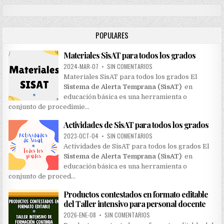
r
c
h
POPULARES
f
o
Materiales SisAT para todos los grados
r
:
2024-MAR-07
•
SIN COMENTARIOS
Materiales SisAT para todos los grados El
Sistema de Alerta Temprana (SisAT)
en
educación básica es una herramienta o
conjunto de procedimie…
Actividades de SisAT para todos los grados
2023-OCT-04
•
SIN COMENTARIOS
Actividades de SisAT para todos los grados El
Sistema de Alerta Temprana (SisAT)
en
educación básica es una herramienta o
conjunto de proced…
Productos contestados en formato editable
del Taller intensivo para personal docente
2026-ENE-08
•
SIN COMENTARIOS