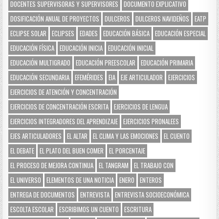
DOCENTES SUPERVISORAS Y SUPERVISORES
DOCUMENTO EXPLICATIVO
DOSIFICACIÓN ANUAL DE PROYECTOS
DULCEROS
DULCEROS NAVIDEÑOS
EATP
ECLIPSE SOLAR
ECLIPSES
EDADES
EDUCACIÓN BÁSICA
EDUCACIÓN ESPECIAL
EDUCACIÓN FÍSICA
EDUCACIÓN INICIA
EDUCACIÓN INICIAL
EDUCACIÓN MULTIGRADO
EDUCACIÓN PREESCOLAR
EDUCACIÓN PRIMARIA
EDUCACIÓN SECUNDARIA
EFEMÉRIDES
EIA
EJE ARTICULADOR
EJERCICIOS
EJERCICIOS DE ATENCIÓN Y CONCENTRACIÓN
EJERCICIOS DE CONCENTRACIÓN ESCRITA
EJERCICIOS DE LENGUA
EJERCICIOS INTEGRADORES DEL APRENDIZAJE
EJERCICIOS PRONALEES
EJES ARTICULADORES
EL ALTAR
EL CLIMA Y LAS EMOCIONES
EL CUENTO
EL DEBATE
EL PLATO DEL BUEN COMER
EL PORCENTAJE
EL PROCESO DE MEJORA CONTINUA
EL TANGRAM
EL TRABAJO CON
EL UNIVERSO
ELEMENTOS DE UNA NOTICIA
ENERO
ENTEROS
ENTREGA DE DOCUMENTOS
ENTREVISTA
ENTREVISTA SOCIOECONÓMICA
ESCOLTA ESCOLAR
ESCRIBIMOS UN CUENTO
ESCRITURA