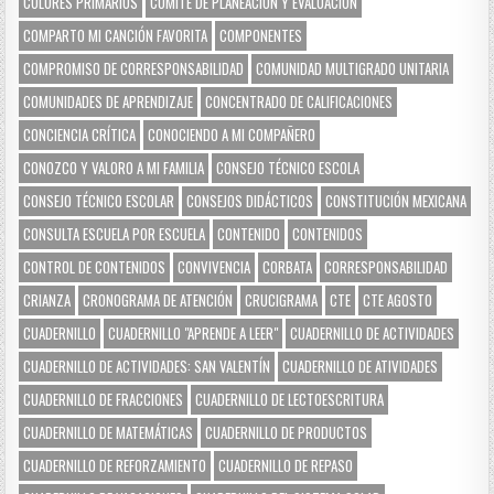
COLORES PRIMARIOS
COMITÉ DE PLANEACIÓN Y EVALUACIÓN
COMPARTO MI CANCIÓN FAVORITA
COMPONENTES
COMPROMISO DE CORRESPONSABILIDAD
COMUNIDAD MULTIGRADO UNITARIA
COMUNIDADES DE APRENDIZAJE
CONCENTRADO DE CALIFICACIONES
CONCIENCIA CRÍTICA
CONOCIENDO A MI COMPAÑERO
CONOZCO Y VALORO A MI FAMILIA
CONSEJO TÉCNICO ESCOLA
CONSEJO TÉCNICO ESCOLAR
CONSEJOS DIDÁCTICOS
CONSTITUCIÓN MEXICANA
CONSULTA ESCUELA POR ESCUELA
CONTENIDO
CONTENIDOS
CONTROL DE CONTENIDOS
CONVIVENCIA
CORBATA
CORRESPONSABILIDAD
CRIANZA
CRONOGRAMA DE ATENCIÓN
CRUCIGRAMA
CTE
CTE AGOSTO
CUADERNILLO
CUADERNILLO "APRENDE A LEER"
CUADERNILLO DE ACTIVIDADES
CUADERNILLO DE ACTIVIDADES: SAN VALENTÍN
CUADERNILLO DE ATIVIDADES
CUADERNILLO DE FRACCIONES
CUADERNILLO DE LECTOESCRITURA
CUADERNILLO DE MATEMÁTICAS
CUADERNILLO DE PRODUCTOS
CUADERNILLO DE REFORZAMIENTO
CUADERNILLO DE REPASO