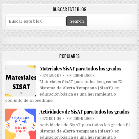
BUSCAR ESTE BLOG
S
e
a
r
c
h
POPULARES
f
o
Materiales SisAT para todos los grados
r
:
2024-MAR-07
•
SIN COMENTARIOS
Materiales SisAT para todos los grados El
Sistema de Alerta Temprana (SisAT)
en
educación básica es una herramienta o
conjunto de procedimie…
Actividades de SisAT para todos los grados
2023-OCT-04
•
SIN COMENTARIOS
Actividades de SisAT para todos los grados El
Sistema de Alerta Temprana (SisAT)
en
educación básica es una herramienta o