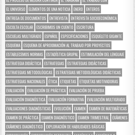
EL UNIVERSO
ELEMENTOS DE UNA NOTICIA
ENERO
ENTEROS
ENTREGA DE DOCUMENTOS
ENTREVISTA
ENTREVISTA SOCIOECONÓMICA
ESCOLTA ESCOLAR
ESCRIBIMOS UN CUENTO
ESCRITURA
ESCUELAS MULTIGRADO
ESPAÑOL
ESPECIFICACIONES
ESQUELETO GIGANTE
ESQUEMA
ESQUEMA DE APROXIMACIÓN AL TRABAJO POR PROYECTOS
ESTABLECEMOS NORMAS
ESTADÍSTICA GRUPAL
ESTIMULACIÓN DEL LENGUAJE
ESTRATEGIA DIDÁCTICA
ESTRATEGIAS
ESTRATEGIAS DIDÁCTICAS
ESTRATEGIAS METODOLÓGICAS
ESTRATEGIAS METODOLÓGICAS DIDÁCTICAS
ESTRATEGIAS NACIONALES
ÉTICA
ETIQUETAS
ETIQUETAS MOTIVADORAS
EVALUACIÓN
EVALUACIÓN DE PRÁCTICA
EVALUACIÓN DE PRUEBA
EVALUACIÓN DIAGNÓSTICA
EVALUACIÓN FORMATIVA
EVALUACIÓN MULTIGRADO
EVALUACIONES DIAGNÓSTICAS
EVOLUCIÓN
EXAMEN
EXAMEN DE MATEMÁTICAS
EXAMEN DE PRÁCTICA
EXAMEN DIAGNÓSTICO
EXAMEN TRIMESTRAL
EXÁMENES
EXÁMENES DIAGNÓSTICO
EXPLORACIÓN DE HABILIDADES BÁSICAS