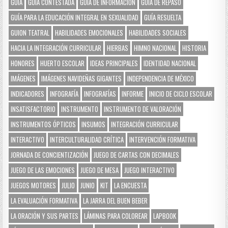
GUÍA
GUÍA CONTESTADA
GUÍA DE INFORMACIÓN
GUÍA DE REPASO
GUÍA PARA LA EDUCACIÓN INTEGRAL EN SEXUALIDAD
GUÍA RESUELTA
GUION TEATRAL
HABILIDADES EMOCIONALES
HABILIDADES SOCIALES
HACIA LA INTEGRACIÓN CURRICULAR
HIERBAS
HIMNO NACIONAL
HISTORIA
HONORES
HUERTO ESCOLAR
IDEAS PRINCIPALES
IDENTIDAD NACIONAL
IMÁGENES
IMÁGENES NAVIDEÑAS GIGANTES
INDEPENDENCIA DE MÉXICO
INDICADORES
INFOGRAFÍA
INFOGRAFÍAS
INFORME
INICIO DE CICLO ESCOLAR
INSATISFACTORIO
INSTRUMENTO
INSTRUMENTO DE VALORACIÓN
INSTRUMENTOS ÓPTICOS
INSUMOS
INTEGRACIÓN CURRICULAR
INTERACTIVO
INTERCULTURALIDAD CRÍTICA
INTERVENCIÓN FORMATIVA
JORNADA DE CONCIENTIZACIÓN
JUEGO DE CARTAS CON DECIMALES
JUEGO DE LAS EMOCIONES
JUEGO DE MESA
JUEGO INTERACTIVO
JUEGOS MOTORES
JULIO
JUNIO
KIT
LA ENCUESTA
LA EVALUACIÓN FORMATIVA
LA JARRA DEL BUEN BEBER
LA ORACIÓN Y SUS PARTES
LÁMINAS PARA COLOREAR
LAPBOOK