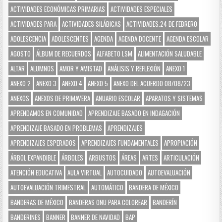
ACTIVIDADES ECONÓMICAS PRIMARIAS
ACTIVIDADES ESPECIALES
ACTIVIDADES PARA
ACTIVIDADES SILÁBICAS
ACTIVIDADES.24 DE FEBRERO
ADOLESCENCIA
ADOLESCENTES
AGENDA
AGENDA DOCENTE
AGENDA ESCOLAR
AGOSTO
ÁLBUM DE RECUERDOS
ALFABETO LSM
ALIMENTACIÓN SALUDABLE
ALTAR
ALUMNOS
AMOR Y AMISTAD
ANÁLISIS Y REFLEXIÓN
ANEXO 1
ANEXO 2
ANEXO 3
ANEXO 4
ANEXO 5
ANEXO DEL ACUERDO 08/08/23
ANEXOS
ANEXOS DE PRIMAVERA
ANUARIO ESCOLAR
APARATOS Y SISTEMAS
APRENDAMOS EN COMUNIDAD
APRENDIZAJE BASADO EN INDAGACIÓN
APRENDIZAJE BASADO EN PROBLEMAS
APRENDIZAJES
APRENDIZAJES ESPERADOS
APRENDIZAJES FUNDAMENTALES
APROPIACIÓN
ÁRBOL EXPANDIBLE
ÁRBOLES
ARBUSTOS
ÁREAS
ARTES
ARTICULACIÓN
ATENCIÓN EDUCATIVA
AULA VIRTUAL
AUTOCUIDADO
AUTOEVALUACIÓN
AUTOEVALUACIÓN TRIMESTRAL
AUTOMÁTICO
BANDERA DE MÉXICO
BANDERAS DE MÉXICO
BANDERAS ONU PARA COLOREAR
BANDERÍN
BANDERINES
BANNER
BANNER DE NAVIDAD
BAP