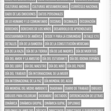
CULTURAS ANDINAS
CULTURAS MESOAMERICANAS
CURRÍCULO NACIONAL
DADO DE LAS EMOCIONES
DATOS PERSONALES
DE LO HUMANO Y LO COMUNITARIO
DECENAS
DECIMALES
DECORACIÓN
DERECHOS
DERECHOS DE LOS NIÑOS
DESARROLLO DE APRENDIZAJES
DESCUBRIMIENTO DE AMÉRICA
DESDE Y PARA LA COMUNIDAD
DETALLE CTE
DETALLES
DÍA DE LA BANDERA
DÍA DE LA CONSTITUCIÓN MEXICANA
DÍA DE LA RAZA
DÍA DE LA TIERRA
DÍA DE LAS MADRES
DÍA DE MUERTOS
DÍA DEL AMOR Y LA AMISTAD
DÍA DEL ESTUDIANTE
DÍA DEL IDIOMA ESPAÑOL
DÍA DEL LIBRO
DÍA DEL MAESTRO
DÍA DEL NIÑO
DÍA DEL PADRE
DÍA DEL TRABAJO
DÍA INTERNACIONAL DE LA MUJER
DÍA INTERNACIONAL DE LA PAZ
DÍA MUNDIAL DEL AGUA
DÍA MUNDIAL DEL MEDIO AMBIENTE
DIAGRAMA
DIARIO DE TRABAJO
DIBUJOS
DIBUJOS PARA COLOREAR
DICIEMBRE
DICTADOS
DIFERENCIACIÓN DE LETRAS
DINÁMICA
DINÁMICA GRUPAL
DINÁMICA GUPAL
DIPLOMAS
DIPLOMAS DE AMISTAD
DÍPTICO
DIRECTIVOS
DIRECTIVOS Y SUPERVISORES