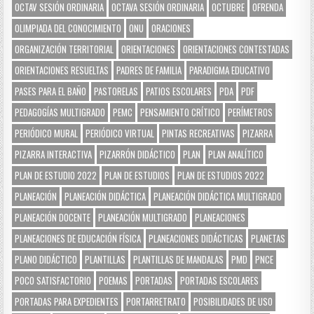
OCTAV SESIÓN ORDINARIA
OCTAVA SESIÓN ORDINARIA
OCTUBRE
OFRENDA
OLIMPIADA DEL CONOCIMIENTO
ONU
ORACIONES
ORGANIZACIÓN TERRITORIAL
ORIENTACIONES
ORIENTACIONES CONTESTADAS
ORIENTACIONES RESUELTAS
PADRES DE FAMILIA
PARADIGMA EDUCATIVO
PASES PARA EL BAÑO
PASTORELAS
PATIOS ESCOLARES
PDA
PDF
PEDAGOGÍAS MULTIGRADO
PEMC
PENSAMIENTO CRÍTICO
PERÍMETROS
PERIÓDICO MURAL
PERIÓDICO VIRTUAL
PINTAS RECREATIVAS
PIZARRA
PIZARRA INTERACTIVA
PIZARRÓN DIDÁCTICO
PLAN
PLAN ANALÍTICO
PLAN DE ESTUDIO 2022
PLAN DE ESTUDIOS
PLAN DE ESTUDIOS 2022
PLANEACIÓN
PLANEACIÓN DIDÁCTICA
PLANEACIÓN DIDÁCTICA MULTIGRADO
PLANEACIÓN DOCENTE
PLANEACIÓN MULTIGRADO
PLANEACIONES
PLANEACIONES DE EDUCACIÓN FÍSICA
PLANEACIONES DIDÁCTICAS
PLANETAS
PLANO DIDÁCTICO
PLANTILLAS
PLANTILLAS DE MANDALAS
PMD
PNCE
POCO SATISFACTORIO
POEMAS
PORTADAS
PORTADAS ESCOLARES
PORTADAS PARA EXPEDIENTES
PORTARRETRATO
POSIBILIDADES DE USO