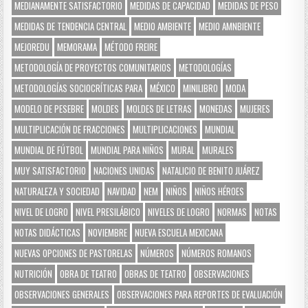
MEDIANAMENTE SATISFACTORIO
MEDIDAS DE CAPACIDAD
MEDIDAS DE PESO
MEDIDAS DE TENDENCIA CENTRAL
MEDIO AMBIENTE
MEDIO AMNBIENTE
MEJOREDU
MEMORAMA
MÉTODO FREIRE
METODOLOGÍA DE PROYECTOS COMUNITARIOS
METODOLOGÍAS
METODOLOGÍAS SOCIOCRÍTICAS PARA
MÉXICO
MINILIBRO
MODA
MODELO DE PESEBRE
MOLDES
MOLDES DE LETRAS
MONEDAS
MUJERES
MULTIPLICACIÓN DE FRACCIONES
MULTIPLICACIONES
MUNDIAL
MUNDIAL DE FÚTBOL
MUNDIAL PARA NIÑOS
MURAL
MURALES
MUY SATISFACTORIO
NACIONES UNIDAS
NATALICIO DE BENITO JUÁREZ
NATURALEZA Y SOCIEDAD
NAVIDAD
NEM
NIÑOS
NIÑOS HÉROES
NIVEL DE LOGRO
NIVEL PRESILÁBICO
NIVELES DE LOGRO
NORMAS
NOTAS
NOTAS DIDÁCTICAS
NOVIEMBRE
NUEVA ESCUELA MEXICANA
NUEVAS OPCIONES DE PASTORELAS
NÚMEROS
NÚMEROS ROMANOS
NUTRICIÓN
OBRA DE TEATRO
OBRAS DE TEATRO
OBSERVACIONES
OBSERVACIONES GENERALES
OBSERVACIONES PARA REPORTES DE EVALUACIÓN