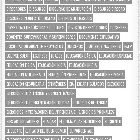
DIRECTORES
DISCURSO
DISCURSO DE GRADUACIÓN
DISCURSO DIRECTO
DISCURSO INDIRECTO
DISEÑO
DISEÑOS DE FRASCOS
DIVERSIDAD LINGÜÍSTICA Y CULTURAL
DIVISIÓN DE FRACCIONES
DOCENTES
DOCENTES SUPERVISORAS Y SUPERVISORES
DOCUMENTO EXPLICATIVO
DOSIFICACIÓN ANUAL DE PROYECTOS
DULCEROS
DULCEROS NAVIDEÑOS
EATP
ECLIPSE SOLAR
ECLIPSES
EDADES
EDUCACIÓN BÁSICA
EDUCACIÓN ESPECIAL
EDUCACIÓN FÍSICA
EDUCACIÓN INICIA
EDUCACIÓN INICIAL
EDUCACIÓN MULTIGRADO
EDUCACIÓN PREESCOLAR
EDUCACIÓN PRIMARIA
EDUCACIÓN SECUNDARIA
EFEMÉRIDES
EIA
EJE ARTICULADOR
EJERCICIOS
EJERCICIOS DE ATENCIÓN Y CONCENTRACIÓN
EJERCICIOS DE CONCENTRACIÓN ESCRITA
EJERCICIOS DE LENGUA
EJERCICIOS INTEGRADORES DEL APRENDIZAJE
EJERCICIOS PRONALEES
EJES ARTICULADORES
EL ALTAR
EL CLIMA Y LAS EMOCIONES
EL CUENTO
EL DEBATE
EL PLATO DEL BUEN COMER
EL PORCENTAJE
EL PROCESO DE MEJORA CONTINUA
EL TANGRAM
EL TRABAJO CON