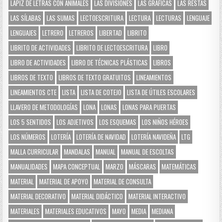
LÁPIZ DE LETRAS CON ANIMALES
LAS DIVISIONES
LAS GRÁFICAS
LAS RESTAS
LAS SÍLABAS
LAS SUMAS
LECTOESCRITURA
LECTURA
LECTURAS
LENGUAJE
LENGUAJES
LETRERO
LETREROS
LIBERTAD
LIBRITO
LIBRITO DE ACTIVIDADES
LIBRITO DE LECTOESCRITURA
LIBRO
LIBRO DE ACTIVIDADES
LIBRO DE TÉCNICAS PLÁSTICAS
LIBROS
LIBROS DE TEXTO
LIBROS DE TEXTO GRATUITOS
LINEAMIENTOS
LINEAMIENTOS CTE
LISTA
LISTA DE COTEJO
LISTA DE ÚTILES ESCOLARES
LLAVERO DE METODOLOGÍAS
LONA
LONAS
LONAS PARA PUERTAS
LOS 5 SENTIDOS
LOS ADJETIVOS
LOS ESQUEMAS
LOS NIÑOS HÉROES
LOS NÚMEROS
LOTERÍA
LOTERÍA DE NAVIDAD
LOTERÍA NAVIDEÑA
LTG
MALLA CURRICULAR
MANDALAS
MANUAL
MANUAL DE ESCOLTAS
MANUALIDADES
MAPA CONCEPTUAL
MARZO
MÁSCARAS
MATEMÁTICAS
MATERIAL
MATERIAL DE APOYO
MATERIAL DE CONSULTA
MATERIAL DECORATIVO
MATERIAL DIDÁCTICO
MATERIAL INTERACTIVO
MATERIALES
MATERIALES EDUCATIVOS
MAYO
MEDIA
MEDIANA