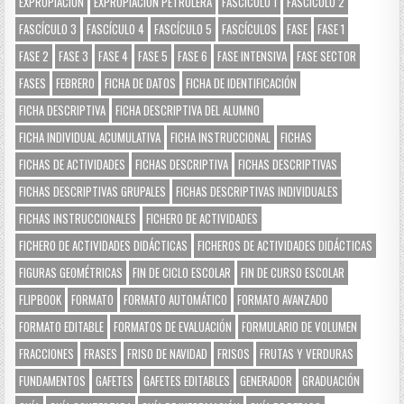
EXPROPIACIÓN
EXPROPIACIÓN PETROLERA
FASCÍCULO 1
FASCÍCULO 2
FASCÍCULO 3
FASCÍCULO 4
FASCÍCULO 5
FASCÍCULOS
FASE
FASE 1
FASE 2
FASE 3
FASE 4
FASE 5
FASE 6
FASE INTENSIVA
FASE SECTOR
FASES
FEBRERO
FICHA DE DATOS
FICHA DE IDENTIFICACIÓN
FICHA DESCRIPTIVA
FICHA DESCRIPTIVA DEL ALUMNO
FICHA INDIVIDUAL ACUMULATIVA
FICHA INSTRUCCIONAL
FICHAS
FICHAS DE ACTIVIDADES
FICHAS DESCRIPTIVA
FICHAS DESCRIPTIVAS
FICHAS DESCRIPTIVAS GRUPALES
FICHAS DESCRIPTIVAS INDIVIDUALES
FICHAS INSTRUCCIONALES
FICHERO DE ACTIVIDADES
FICHERO DE ACTIVIDADES DIDÁCTICAS
FICHEROS DE ACTIVIDADES DIDÁCTICAS
FIGURAS GEOMÉTRICAS
FIN DE CICLO ESCOLAR
FIN DE CURSO ESCOLAR
FLIPBOOK
FORMATO
FORMATO AUTOMÁTICO
FORMATO AVANZADO
FORMATO EDITABLE
FORMATOS DE EVALUACIÓN
FORMULARIO DE VOLUMEN
FRACCIONES
FRASES
FRISO DE NAVIDAD
FRISOS
FRUTAS Y VERDURAS
FUNDAMENTOS
GAFETES
GAFETES EDITABLES
GENERADOR
GRADUACIÓN