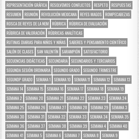
REPRESENTACIÓN GRÁFICA
RESOLVEMOS CONFLICTOS
RESPETO
RESPUESTAS
RESUMEN
REUNIÓN
REVOLUCIÓN MEXICANA
REYES MAGOS
ROMPECABEZAS
ROSCA DE REYES DE LA NEM
RÚBRICA
RÚBRICA DE EVALUACIÓN
RÚBRICA DE VALORACIÓN
RÚBRICAS ANALÍTICAS
RUTINAS DIARIAS PARA NIÑOS Y NIÑAS
SABERES Y PENSAMIENTO CIENTÍFICO
SALÓN DE CLASES
SAN VALENTÍN
SARAMPIÓN
SATISFACTORIO
SECUENCIAS DIDÁCTICAS
SECUNDARIA
SECUNDARIOS Y TERCIARIOS
SEGUNDA SESIÓN ORDINARIA
SEGUNDO GRADO
SEGUNDO TRIMESTRE
SEGUNDP GRADO
SEMANA 1
SEMANA 10
SEMANA 11
SEMANA 12
SEMANA 13
SEMANA 14
SEMANA 15
SEMANA 16
SEMANA 17
SEMANA 18
SEMANA 19
SEMANA 2
SEMANA 20
SEMANA 21
SEMANA 22
SEMANA 23
SEMANA 24
SEMANA 25
SEMANA 26
SEMANA 27
SEMANA 28
SEMANA 29
SEMANA 3
SEMANA 30
SEMANA 31
SEMANA 32
SEMANA 33
SEMANA 34
SEMANA 35
SEMANA 36
SEMANA 37
SEMANA 38
SEMANA 39
SEMANA 4
SEMANA 40
SEMANA 41
SEMANA 5
SEMANA 6
SEMANA 7
SEMANA 8
SEMANA 9