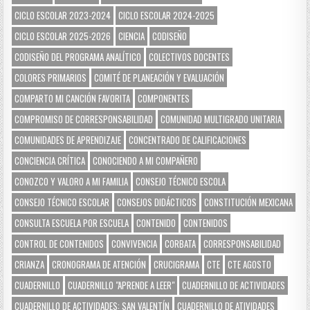
CICLO ESCOLAR 2023-2024
CICLO ESCOLAR 2024-2025
CICLO ESCOLAR 2025-2026
CIENCIA
CODISEÑO
CODISEÑO DEL PROGRAMA ANALÍTICO
COLECTIVOS DOCENTES
COLORES PRIMARIOS
COMITÉ DE PLANEACIÓN Y EVALUACIÓN
COMPARTO MI CANCIÓN FAVORITA
COMPONENTES
COMPROMISO DE CORRESPONSABILIDAD
COMUNIDAD MULTIGRADO UNITARIA
COMUNIDADES DE APRENDIZAJE
CONCENTRADO DE CALIFICACIONES
CONCIENCIA CRÍTICA
CONOCIENDO A MI COMPAÑERO
CONOZCO Y VALORO A MI FAMILIA
CONSEJO TÉCNICO ESCOLA
CONSEJO TÉCNICO ESCOLAR
CONSEJOS DIDÁCTICOS
CONSTITUCIÓN MEXICANA
CONSULTA ESCUELA POR ESCUELA
CONTENIDO
CONTENIDOS
CONTROL DE CONTENIDOS
CONVIVENCIA
CORBATA
CORRESPONSABILIDAD
CRIANZA
CRONOGRAMA DE ATENCIÓN
CRUCIGRAMA
CTE
CTE AGOSTO
CUADERNILLO
CUADERNILLO "APRENDE A LEER"
CUADERNILLO DE ACTIVIDADES
CUADERNILLO DE ACTIVIDADES: SAN VALENTÍN
CUADERNILLO DE ATIVIDADES