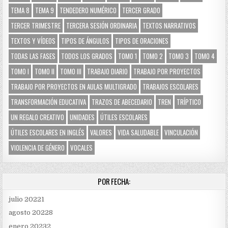
TEMA 8
TEMA 9
TENDEDERO NUMÉRICO
TERCER GRADO
TERCER TRIMESTRE
TERCERA SESIÓN ORDINARIA
TEXTOS NARRATIVOS
TEXTOS Y VÍDEOS
TIPOS DE ÁNGULOS
TIPOS DE ORACIONES
TODAS LAS FASES
TODOS LOS GRADOS
TOMO 1
TOMO 2
TOMO 3
TOMO 4
TOMO I
TOMO II
TOMO III
TRABAJO DIARIO
TRABAJO POR PROYECTOS
TRABAJO POR PROYECTOS EN AULAS MULTIGRADO
TRABAJOS ESCOLARES
TRANSFORMACIÓN EDUCATIVA
TRAZOS DE ABECEDARIO
TREN
TRÍPTICO
UN REGALO CREATIVO
UNIDADES
ÚTILES ESCOLARES
ÚTILES ESCOLARES EN INGLÉS
VALORES
VIDA SALUDABLE
VINCULACIÓN
VIOLENCIA DE GÉNERO
VOCALES
POR FECHA:
julio 2022
1
agosto 2022
8
enero 2023
2