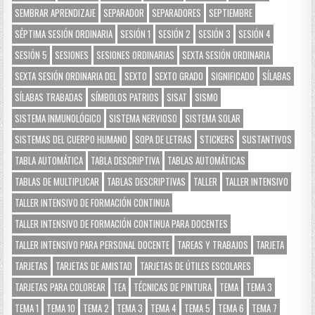
SEMBRAR APRENDIZAJE
SEPARADOR
SEPARADORES
SEPTIEMBRE
SÉPTIMA SESIÓN ORDINARIA
SESIÓN 1
SESIÓN 2
SESIÓN 3
SESIÓN 4
SESIÓN 5
SESIONES
SESIONES ORDINARIAS
SEXTA SESIÓN ORDINARIA
SEXTA SESIÓN ORDINARIA DEL
SEXTO
SEXTO GRADO
SIGNIFICADO
SÍLABAS
SÍLABAS TRABADAS
SÍMBOLOS PATRIOS
SISAT
SISMO
SISTEMA INMUNOLÓGICO
SISTEMA NERVIOSO
SISTEMA SOLAR
SISTEMAS DEL CUERPO HUMANO
SOPA DE LETRAS
STICKERS
SUSTANTIVOS
TABLA AUTOMÁTICA
TABLA DESCRIPTIVA
TABLAS AUTOMÁTICAS
TABLAS DE MULTIPLICAR
TABLAS DESCRIPTIVAS
TALLER
TALLER INTENSIVO
TALLER INTENSIVO DE FORMACIÓN CONTINUA
TALLER INTENSIVO DE FORMACIÓN CONTINUA PARA DOCENTES
TALLER INTENSIVO PARA PERSONAL DOCENTE
TAREAS Y TRABAJOS
TARJETA
TARJETAS
TARJETAS DE AMISTAD
TARJETAS DE ÚTILES ESCOLARES
TARJETAS PARA COLOREAR
TEA
TÉCNICAS DE PINTURA
TEMA
TEMA 3
TEMA 1
TEMA 10
TEMA 2
TEMA 3
TEMA 4
TEMA 5
TEMA 6
TEMA 7