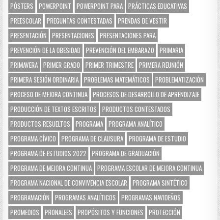
PÓSTERS
POWERPOINT
POWERPOINT PARA
PRÁCTICAS EDUCATIVAS
PREESCOLAR
PREGUNTAS CONTESTADAS
PRENDAS DE VESTIR
PRESENTACIÓN
PRESENTACIONES
PRESENTACIONES PARA
PREVENCIÓN DE LA OBESIDAD
PREVENCIÓN DEL EMBARAZO
PRIMARIA
PRIMAVERA
PRIMER GRADO
PRIMER TRIMESTRE
PRIMERA REUNIÓN
PRIMERA SESIÓN ORDINARIA
PROBLEMAS MATEMÁTICOS
PROBLEMATIZACIÓN
PROCESO DE MEJORA CONTINUA
PROCESOS DE DESARROLLO DE APRENDIZAJE
PRODUCCIÓN DE TEXTOS ESCRITOS
PRODUCTOS CONTESTADOS
PRODUCTOS RESUELTOS
PROGRAMA
PROGRAMA ANALÍTICO
PROGRAMA CÍVICO
PROGRAMA DE CLAUSURA
PROGRAMA DE ESTUDIO
PROGRAMA DE ESTUDIOS 2022
PROGRAMA DE GRADUACIÓN
PROGRAMA DE MEJORA CONTINUA
PROGRAMA ESCOLAR DE MEJORA CONTINUA
PROGRAMA NACIONAL DE CONVIVENCIA ESCOLAR
PROGRAMA SINTÉTICO
PROGRAMACIÓN
PROGRAMAS ANALÍTICOS
PROGRAMAS NAVIDEÑOS
PROMEDIOS
PRONALEES
PROPÓSITOS Y FUNCIONES
PROTECCIÓN