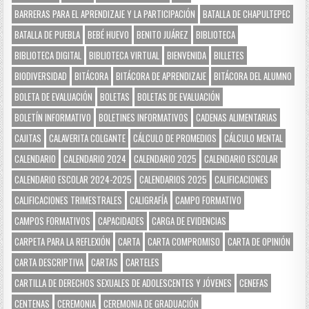
BARRERAS PARA EL APRENDIZAJE Y LA PARTICIPACIÓN
BATALLA DE CHAPULTEPEC
BATALLA DE PUEBLA
BEBÉ HUEVO
BENITO JUÁREZ
BIBLIOTECA
BIBLIOTECA DIGITAL
BIBLIOTECA VIRTUAL
BIENVENIDA
BILLETES
BIODIVERSIDAD
BITÁCORA
BITÁCORA DE APRENDIZAJE
BITÁCORA DEL ALUMNO
BOLETA DE EVALUACIÓN
BOLETAS
BOLETAS DE EVALUACIÓN
BOLETÍN INFORMATIVO
BOLETINES INFORMATIVOS
CADENAS ALIMENTARIAS
CAJITAS
CALAVERITA COLGANTE
CÁLCULO DE PROMEDIOS
CÁLCULO MENTAL
CALENDARIO
CALENDARIO 2024
CALENDARIO 2025
CALENDARIO ESCOLAR
CALENDARIO ESCOLAR 2024-2025
CALENDARIOS 2025
CALIFICACIONES
CALIFICACIONES TRIMESTRALES
CALIGRAFÍA
CAMPO FORMATIVO
CAMPOS FORMATIVOS
CAPACIDADES
CARGA DE EVIDENCIAS
CARPETA PARA LA REFLEXIÓN
CARTA
CARTA COMPROMISO
CARTA DE OPINIÓN
CARTA DESCRIPTIVA
CARTAS
CARTELES
CARTILLA DE DERECHOS SEXUALES DE ADOLESCENTES Y JÓVENES
CENEFAS
CENTENAS
CEREMONIA
CEREMONIA DE GRADUACIÓN