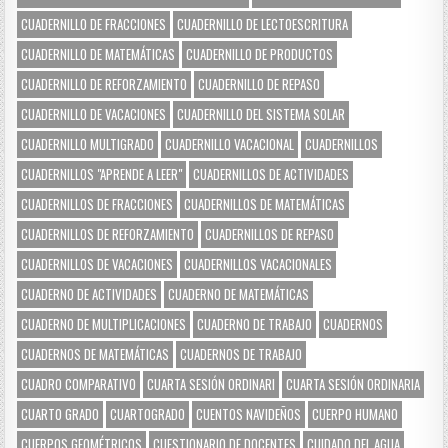
CUADERNILLO DE FRACCIONES
CUADERNILLO DE LECTOESCRITURA
CUADERNILLO DE MATEMÁTICAS
CUADERNILLO DE PRODUCTOS
CUADERNILLO DE REFORZAMIENTO
CUADERNILLO DE REPASO
CUADERNILLO DE VACACIONES
CUADERNILLO DEL SISTEMA SOLAR
CUADERNILLO MULTIGRADO
CUADERNILLO VACACIONAL
CUADERNILLOS
CUADERNILLOS "APRENDE A LEER"
CUADERNILLOS DE ACTIVIDADES
CUADERNILLOS DE FRACCIONES
CUADERNILLOS DE MATEMÁTICAS
CUADERNILLOS DE REFORZAMIENTO
CUADERNILLOS DE REPASO
CUADERNILLOS DE VACACIONES
CUADERNILLOS VACACIONALES
CUADERNO DE ACTIVIDADES
CUADERNO DE MATEMÁTICAS
CUADERNO DE MULTIPLICACIONES
CUADERNO DE TRABAJO
CUADERNOS
CUADERNOS DE MATEMÁTICAS
CUADERNOS DE TRABAJO
CUADRO COMPARATIVO
CUARTA SESIÓN ORDINARI
CUARTA SESIÓN ORDINARIA
CUARTO GRADO
CUARTOGRADO
CUENTOS NAVIDEÑOS
CUERPO HUMANO
CUERPOS GEOMÉTRICOS
CUESTIONARIO DE DOCENTES
CUIDADO DEL AGUA