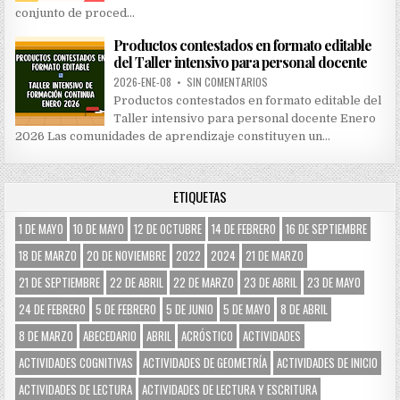
conjunto de proced…
Productos contestados en formato editable
del Taller intensivo para personal docente
2026-ENE-08
•
SIN COMENTARIOS
Productos contestados en formato editable del
Taller intensivo para personal docente Enero
2026 Las comunidades de aprendizaje constituyen un…
ETIQUETAS
1 DE MAYO
10 DE MAYO
12 DE OCTUBRE
14 DE FEBRERO
16 DE SEPTIEMBRE
18 DE MARZO
20 DE NOVIEMBRE
2022
2024
21 DE MARZO
21 DE SEPTIEMBRE
22 DE ABRIL
22 DE MARZO
23 DE ABRIL
23 DE MAYO
24 DE FEBRERO
5 DE FEBRERO
5 DE JUNIO
5 DE MAYO
8 DE ABRIL
8 DE MARZO
ABECEDARIO
ABRIL
ACRÓSTICO
ACTIVIDADES
ACTIVIDADES COGNITIVAS
ACTIVIDADES DE GEOMETRÍA
ACTIVIDADES DE INICIO
ACTIVIDADES DE LECTURA
ACTIVIDADES DE LECTURA Y ESCRITURA