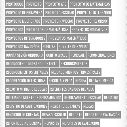
PROTOCOLO
PROYECTO
PROYECTO APB
PROYECTO DE MATEMÁTICAS
PROYECTO DE PRIMAVERA
PROYECTO ESCOLAR
PROYECTO INTEGRADOR
PROYECTO MULTIGRADO
PROYECTO NAVIDEÑO
PROYECTO: "EL CIRCO"
PROYECTOS
PROYECTOS DE MATEMÁTICAS
PROYECTOS EDUCATIVOS
PROYECTOS INTEGRADORES
PROYECTOS MATEMÁTICOS
PROYECTOS NAVIDEÑOS
PUERTAS
PUZZLES DE NAVIDAD
QUINTA SESIÓN ORDINARIA
QUINTO GRADO
RECICLAJE
RECOMENDACIONES
RECONOCIENDO NUESTRO CONTEXTO
RECONOCIMIENTOS
RECONOCIMIENTOS EDITABLES
RECONOCIMIENTOS TRIMESTRALES
RECOPILACIÓN DE LECTURAS
RECORTA Y PEGA
RECREA
RECTA NUMÉRICA
REDACTO MI DIARIO ESCOLAR
REFERENTES BÁSICOS DEL AULA
REFLEJANDO NUESTROS PENSAMIENTOS
REFORZAMIENTO ESCOLAR
REGISTRO
REGISTRO DE CALIFICACIONES
REGISTRO DE TAREAS
REGLAS
RENDICIÓN DE CUENTAS
REPASO ESCOLAR
REPORTE
REPORTE DE EVALUACIÓN
REPORTE DE INCIDENCIAS
REPORTES
REPORTES DE EVALUACIÓN