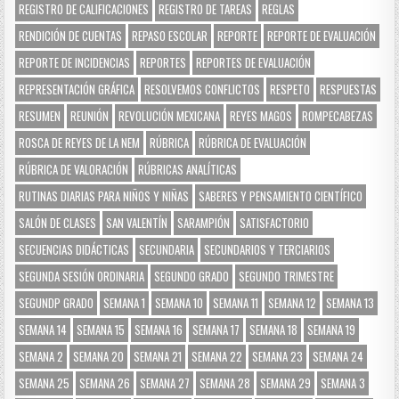
REGISTRO DE CALIFICACIONES
REGISTRO DE TAREAS
REGLAS
RENDICIÓN DE CUENTAS
REPASO ESCOLAR
REPORTE
REPORTE DE EVALUACIÓN
REPORTE DE INCIDENCIAS
REPORTES
REPORTES DE EVALUACIÓN
REPRESENTACIÓN GRÁFICA
RESOLVEMOS CONFLICTOS
RESPETO
RESPUESTAS
RESUMEN
REUNIÓN
REVOLUCIÓN MEXICANA
REYES MAGOS
ROMPECABEZAS
ROSCA DE REYES DE LA NEM
RÚBRICA
RÚBRICA DE EVALUACIÓN
RÚBRICA DE VALORACIÓN
RÚBRICAS ANALÍTICAS
RUTINAS DIARIAS PARA NIÑOS Y NIÑAS
SABERES Y PENSAMIENTO CIENTÍFICO
SALÓN DE CLASES
SAN VALENTÍN
SARAMPIÓN
SATISFACTORIO
SECUENCIAS DIDÁCTICAS
SECUNDARIA
SECUNDARIOS Y TERCIARIOS
SEGUNDA SESIÓN ORDINARIA
SEGUNDO GRADO
SEGUNDO TRIMESTRE
SEGUNDP GRADO
SEMANA 1
SEMANA 10
SEMANA 11
SEMANA 12
SEMANA 13
SEMANA 14
SEMANA 15
SEMANA 16
SEMANA 17
SEMANA 18
SEMANA 19
SEMANA 2
SEMANA 20
SEMANA 21
SEMANA 22
SEMANA 23
SEMANA 24
SEMANA 25
SEMANA 26
SEMANA 27
SEMANA 28
SEMANA 29
SEMANA 3