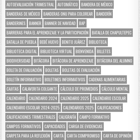
AUTOEVALUACIÓN TRIMESTRAL
AUTOMÁTICO
BANDERA DE MÉXICO
BANDERAS DE MÉXICO
BANDERAS ONU PARA COLOREAR
BANDERÍN
BANDERINES
BANNER
BANNER DE NAVIDAD
BAP
BARRERAS PARA EL APRENDIZAJE Y LA PARTICIPACIÓN
BATALLA DE CHAPULTEPEC
BATALLA DE PUEBLA
BEBÉ HUEVO
BENITO JUÁREZ
BIBLIOTECA
BIBLIOTECA DIGITAL
BIBLIOTECA VIRTUAL
BIENVENIDA
BILLETES
BIODIVERSIDAD
BITÁCORA
BITÁCORA DE APRENDIZAJE
BITÁCORA DEL ALUMNO
BOLETA DE EVALUACIÓN
BOLETAS
BOLETAS DE EVALUACIÓN
BOLETÍN INFORMATIVO
BOLETINES INFORMATIVOS
CADENAS ALIMENTARIAS
CAJITAS
CALAVERITA COLGANTE
CÁLCULO DE PROMEDIOS
CÁLCULO MENTAL
CALENDARIO
CALENDARIO 2024
CALENDARIO 2025
CALENDARIO ESCOLAR
CALENDARIO ESCOLAR 2024-2025
CALENDARIOS 2025
CALIFICACIONES
CALIFICACIONES TRIMESTRALES
CALIGRAFÍA
CAMPO FORMATIVO
CAMPOS FORMATIVOS
CAPACIDADES
CARGA DE EVIDENCIAS
CARPETA PARA LA REFLEXIÓN
CARTA
CARTA COMPROMISO
CARTA DE OPINIÓN