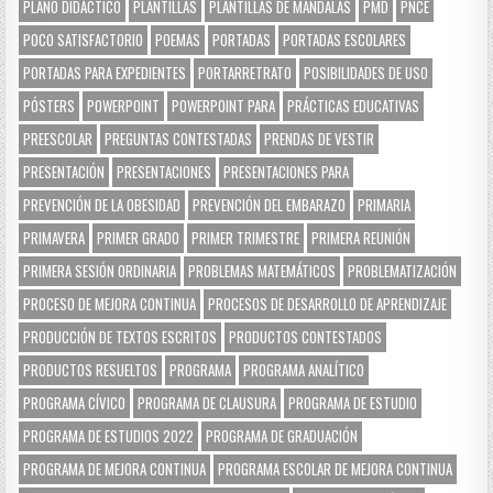
PLANO DIDÁCTICO
PLANTILLAS
PLANTILLAS DE MANDALAS
PMD
PNCE
POCO SATISFACTORIO
POEMAS
PORTADAS
PORTADAS ESCOLARES
PORTADAS PARA EXPEDIENTES
PORTARRETRATO
POSIBILIDADES DE USO
PÓSTERS
POWERPOINT
POWERPOINT PARA
PRÁCTICAS EDUCATIVAS
PREESCOLAR
PREGUNTAS CONTESTADAS
PRENDAS DE VESTIR
PRESENTACIÓN
PRESENTACIONES
PRESENTACIONES PARA
PREVENCIÓN DE LA OBESIDAD
PREVENCIÓN DEL EMBARAZO
PRIMARIA
PRIMAVERA
PRIMER GRADO
PRIMER TRIMESTRE
PRIMERA REUNIÓN
PRIMERA SESIÓN ORDINARIA
PROBLEMAS MATEMÁTICOS
PROBLEMATIZACIÓN
PROCESO DE MEJORA CONTINUA
PROCESOS DE DESARROLLO DE APRENDIZAJE
PRODUCCIÓN DE TEXTOS ESCRITOS
PRODUCTOS CONTESTADOS
PRODUCTOS RESUELTOS
PROGRAMA
PROGRAMA ANALÍTICO
PROGRAMA CÍVICO
PROGRAMA DE CLAUSURA
PROGRAMA DE ESTUDIO
PROGRAMA DE ESTUDIOS 2022
PROGRAMA DE GRADUACIÓN
PROGRAMA DE MEJORA CONTINUA
PROGRAMA ESCOLAR DE MEJORA CONTINUA