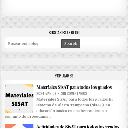
BUSCAR ESTE BLOG
S
e
a
r
c
h
POPULARES
f
o
Materiales SisAT para todos los grados
r
:
2024-MAR-07
•
SIN COMENTARIOS
Materiales SisAT para todos los grados El
Sistema de Alerta Temprana (SisAT)
en
educación básica es una herramienta o
conjunto de procedimie…
Actividades de SisAT para todos los grados