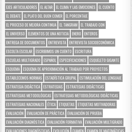
EJES ARTICULADORES
EL ALTAR
EL CLIMA Y LAS EMOCIONES
EL CUENTO
EL DEBATE
EL PLATO DEL BUEN COMER
EL PORCENTAJE
EL PROCESO DE MEJORA CONTINUA
EL TANGRAM
EL TRABAJO CON
EL UNIVERSO
ELEMENTOS DE UNA NOTICIA
ENERO
ENTEROS
ENTREGA DE DOCUMENTOS
ENTREVISTA
ENTREVISTA SOCIOECONÓMICA
ESCOLTA ESCOLAR
ESCRIBIMOS UN CUENTO
ESCRITURA
ESCUELAS MULTIGRADO
ESPAÑOL
ESPECIFICACIONES
ESQUELETO GIGANTE
ESQUEMA
ESQUEMA DE APROXIMACIÓN AL TRABAJO POR PROYECTOS
ESTABLECEMOS NORMAS
ESTADÍSTICA GRUPAL
ESTIMULACIÓN DEL LENGUAJE
ESTRATEGIA DIDÁCTICA
ESTRATEGIAS
ESTRATEGIAS DIDÁCTICAS
ESTRATEGIAS METODOLÓGICAS
ESTRATEGIAS METODOLÓGICAS DIDÁCTICAS
ESTRATEGIAS NACIONALES
ÉTICA
ETIQUETAS
ETIQUETAS MOTIVADORAS
EVALUACIÓN
EVALUACIÓN DE PRÁCTICA
EVALUACIÓN DE PRUEBA
EVALUACIÓN DIAGNÓSTICA
EVALUACIÓN FORMATIVA
EVALUACIÓN MULTIGRADO
EVALUACIONES DIAGNÓSTICAS
EVOLUCIÓN
EXAMEN
EXAMEN DE MATEMÁTICAS