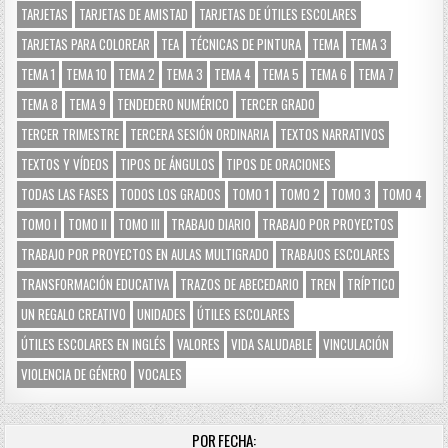
TARJETAS
TARJETAS DE AMISTAD
TARJETAS DE ÚTILES ESCOLARES
TARJETAS PARA COLOREAR
TEA
TÉCNICAS DE PINTURA
TEMA
TEMA 3
TEMA 1
TEMA 10
TEMA 2
TEMA 3
TEMA 4
TEMA 5
TEMA 6
TEMA 7
TEMA 8
TEMA 9
TENDEDERO NUMÉRICO
TERCER GRADO
TERCER TRIMESTRE
TERCERA SESIÓN ORDINARIA
TEXTOS NARRATIVOS
TEXTOS Y VÍDEOS
TIPOS DE ÁNGULOS
TIPOS DE ORACIONES
TODAS LAS FASES
TODOS LOS GRADOS
TOMO 1
TOMO 2
TOMO 3
TOMO 4
TOMO I
TOMO II
TOMO III
TRABAJO DIARIO
TRABAJO POR PROYECTOS
TRABAJO POR PROYECTOS EN AULAS MULTIGRADO
TRABAJOS ESCOLARES
TRANSFORMACIÓN EDUCATIVA
TRAZOS DE ABECEDARIO
TREN
TRÍPTICO
UN REGALO CREATIVO
UNIDADES
ÚTILES ESCOLARES
ÚTILES ESCOLARES EN INGLÉS
VALORES
VIDA SALUDABLE
VINCULACIÓN
VIOLENCIA DE GÉNERO
VOCALES
POR FECHA: