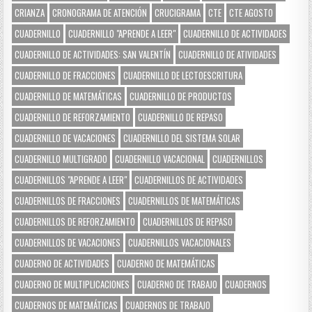
CRIANZA
CRONOGRAMA DE ATENCIÓN
CRUCIGRAMA
CTE
CTE AGOSTO
CUADERNILLO
CUADERNILLO "APRENDE A LEER"
CUADERNILLO DE ACTIVIDADES
CUADERNILLO DE ACTIVIDADES: SAN VALENTÍN
CUADERNILLO DE ATIVIDADES
CUADERNILLO DE FRACCIONES
CUADERNILLO DE LECTOESCRITURA
CUADERNILLO DE MATEMÁTICAS
CUADERNILLO DE PRODUCTOS
CUADERNILLO DE REFORZAMIENTO
CUADERNILLO DE REPASO
CUADERNILLO DE VACACIONES
CUADERNILLO DEL SISTEMA SOLAR
CUADERNILLO MULTIGRADO
CUADERNILLO VACACIONAL
CUADERNILLOS
CUADERNILLOS "APRENDE A LEER"
CUADERNILLOS DE ACTIVIDADES
CUADERNILLOS DE FRACCIONES
CUADERNILLOS DE MATEMÁTICAS
CUADERNILLOS DE REFORZAMIENTO
CUADERNILLOS DE REPASO
CUADERNILLOS DE VACACIONES
CUADERNILLOS VACACIONALES
CUADERNO DE ACTIVIDADES
CUADERNO DE MATEMÁTICAS
CUADERNO DE MULTIPLICACIONES
CUADERNO DE TRABAJO
CUADERNOS
CUADERNOS DE MATEMÁTICAS
CUADERNOS DE TRABAJO