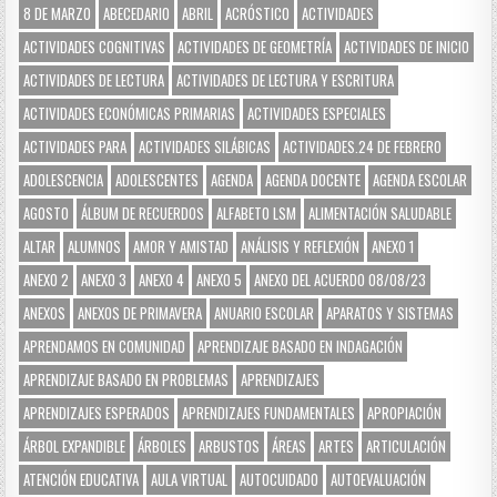
8 DE MARZO
ABECEDARIO
ABRIL
ACRÓSTICO
ACTIVIDADES
ACTIVIDADES COGNITIVAS
ACTIVIDADES DE GEOMETRÍA
ACTIVIDADES DE INICIO
ACTIVIDADES DE LECTURA
ACTIVIDADES DE LECTURA Y ESCRITURA
ACTIVIDADES ECONÓMICAS PRIMARIAS
ACTIVIDADES ESPECIALES
ACTIVIDADES PARA
ACTIVIDADES SILÁBICAS
ACTIVIDADES.24 DE FEBRERO
ADOLESCENCIA
ADOLESCENTES
AGENDA
AGENDA DOCENTE
AGENDA ESCOLAR
AGOSTO
ÁLBUM DE RECUERDOS
ALFABETO LSM
ALIMENTACIÓN SALUDABLE
ALTAR
ALUMNOS
AMOR Y AMISTAD
ANÁLISIS Y REFLEXIÓN
ANEXO 1
ANEXO 2
ANEXO 3
ANEXO 4
ANEXO 5
ANEXO DEL ACUERDO 08/08/23
ANEXOS
ANEXOS DE PRIMAVERA
ANUARIO ESCOLAR
APARATOS Y SISTEMAS
APRENDAMOS EN COMUNIDAD
APRENDIZAJE BASADO EN INDAGACIÓN
APRENDIZAJE BASADO EN PROBLEMAS
APRENDIZAJES
APRENDIZAJES ESPERADOS
APRENDIZAJES FUNDAMENTALES
APROPIACIÓN
ÁRBOL EXPANDIBLE
ÁRBOLES
ARBUSTOS
ÁREAS
ARTES
ARTICULACIÓN
ATENCIÓN EDUCATIVA
AULA VIRTUAL
AUTOCUIDADO
AUTOEVALUACIÓN