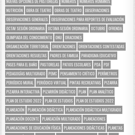
NUEVAS OPCIONES DE PASTORELAS
NÚMEROS
NÚMEROS ROMANOS
NUTRICIÓN
OBRA DE TEATRO
OBRAS DE TEATRO
OBSERVACIONES
OBSERVACIONES GENERALES
OBSERVACIONES PARA REPORTES DE EVALUACIÓN
OCTAV SESIÓN ORDINARIA
OCTAVA SESIÓN ORDINARIA
OCTUBRE
OFRENDA
OLIMPIADA DEL CONOCIMIENTO
ONU
ORACIONES
ORGANIZACIÓN TERRITORIAL
ORIENTACIONES
ORIENTACIONES CONTESTADAS
ORIENTACIONES RESUELTAS
PADRES DE FAMILIA
PARADIGMA EDUCATIVO
PASES PARA EL BAÑO
PASTORELAS
PATIOS ESCOLARES
PDA
PDF
PEDAGOGÍAS MULTIGRADO
PEMC
PENSAMIENTO CRÍTICO
PERÍMETROS
PERIÓDICO MURAL
PERIÓDICO VIRTUAL
PINTAS RECREATIVAS
PIZARRA
PIZARRA INTERACTIVA
PIZARRÓN DIDÁCTICO
PLAN
PLAN ANALÍTICO
PLAN DE ESTUDIO 2022
PLAN DE ESTUDIOS
PLAN DE ESTUDIOS 2022
PLANEACIÓN
PLANEACIÓN DIDÁCTICA
PLANEACIÓN DIDÁCTICA MULTIGRADO
PLANEACIÓN DOCENTE
PLANEACIÓN MULTIGRADO
PLANEACIONES
PLANEACIONES DE EDUCACIÓN FÍSICA
PLANEACIONES DIDÁCTICAS
PLANETAS