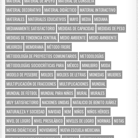
MATERIAL
MATERIAL DE APOYO
MATERIAL DE CONSULTA
MATERIAL DECORATIVO
MATERIAL DIDÁCTICO
MATERIAL INTERACTIVO
MATERIALES
MATERIALES EDUCATIVOS
MAYO
MEDIA
MEDIANA
MEDIANAMENTE SATISFACTORIO
MEDIDAS DE CAPACIDAD
MEDIDAS DE PESO
MEDIDAS DE TENDENCIA CENTRAL
MEDIO AMBIENTE
MEDIO AMNBIENTE
MEJOREDU
MEMORAMA
MÉTODO FREIRE
METODOLOGÍA DE PROYECTOS COMUNITARIOS
METODOLOGÍAS
METODOLOGÍAS SOCIOCRÍTICAS PARA
MÉXICO
MINILIBRO
MODA
MODELO DE PESEBRE
MOLDES
MOLDES DE LETRAS
MONEDAS
MUJERES
MULTIPLICACIÓN DE FRACCIONES
MULTIPLICACIONES
MUNDIAL
MUNDIAL DE FÚTBOL
MUNDIAL PARA NIÑOS
MURAL
MURALES
MUY SATISFACTORIO
NACIONES UNIDAS
NATALICIO DE BENITO JUÁREZ
NATURALEZA Y SOCIEDAD
NAVIDAD
NEM
NIÑOS
NIÑOS HÉROES
NIVEL DE LOGRO
NIVEL PRESILÁBICO
NIVELES DE LOGRO
NORMAS
NOTAS
NOTAS DIDÁCTICAS
NOVIEMBRE
NUEVA ESCUELA MEXICANA