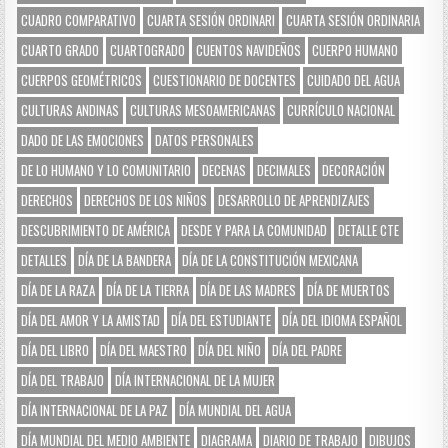
CUADRO COMPARATIVO
CUARTA SESIÓN ORDINARI
CUARTA SESIÓN ORDINARIA
CUARTO GRADO
CUARTOGRADO
CUENTOS NAVIDEÑOS
CUERPO HUMANO
CUERPOS GEOMÉTRICOS
CUESTIONARIO DE DOCENTES
CUIDADO DEL AGUA
CULTURAS ANDINAS
CULTURAS MESOAMERICANAS
CURRÍCULO NACIONAL
DADO DE LAS EMOCIONES
DATOS PERSONALES
DE LO HUMANO Y LO COMUNITARIO
DECENAS
DECIMALES
DECORACIÓN
DERECHOS
DERECHOS DE LOS NIÑOS
DESARROLLO DE APRENDIZAJES
DESCUBRIMIENTO DE AMÉRICA
DESDE Y PARA LA COMUNIDAD
DETALLE CTE
DETALLES
DÍA DE LA BANDERA
DÍA DE LA CONSTITUCIÓN MEXICANA
DÍA DE LA RAZA
DÍA DE LA TIERRA
DÍA DE LAS MADRES
DÍA DE MUERTOS
DÍA DEL AMOR Y LA AMISTAD
DÍA DEL ESTUDIANTE
DÍA DEL IDIOMA ESPAÑOL
DÍA DEL LIBRO
DÍA DEL MAESTRO
DÍA DEL NIÑO
DÍA DEL PADRE
DÍA DEL TRABAJO
DÍA INTERNACIONAL DE LA MUJER
DÍA INTERNACIONAL DE LA PAZ
DÍA MUNDIAL DEL AGUA
DÍA MUNDIAL DEL MEDIO AMBIENTE
DIAGRAMA
DIARIO DE TRABAJO
DIBUJOS