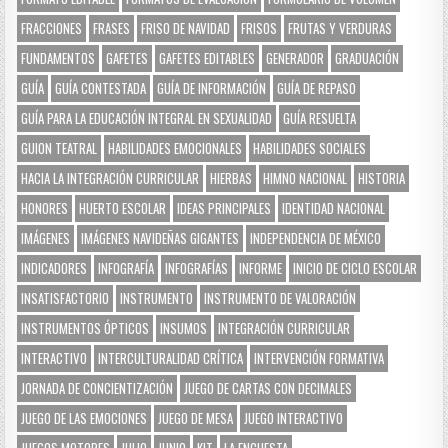
FRACCIONES
FRASES
FRISO DE NAVIDAD
FRISOS
FRUTAS Y VERDURAS
FUNDAMENTOS
GAFETES
GAFETES EDITABLES
GENERADOR
GRADUACIÓN
GUÍA
GUÍA CONTESTADA
GUÍA DE INFORMACIÓN
GUÍA DE REPASO
GUÍA PARA LA EDUCACIÓN INTEGRAL EN SEXUALIDAD
GUÍA RESUELTA
GUION TEATRAL
HABILIDADES EMOCIONALES
HABILIDADES SOCIALES
HACIA LA INTEGRACIÓN CURRICULAR
HIERBAS
HIMNO NACIONAL
HISTORIA
HONORES
HUERTO ESCOLAR
IDEAS PRINCIPALES
IDENTIDAD NACIONAL
IMÁGENES
IMÁGENES NAVIDEÑAS GIGANTES
INDEPENDENCIA DE MÉXICO
INDICADORES
INFOGRAFÍA
INFOGRAFÍAS
INFORME
INICIO DE CICLO ESCOLAR
INSATISFACTORIO
INSTRUMENTO
INSTRUMENTO DE VALORACIÓN
INSTRUMENTOS ÓPTICOS
INSUMOS
INTEGRACIÓN CURRICULAR
INTERACTIVO
INTERCULTURALIDAD CRÍTICA
INTERVENCIÓN FORMATIVA
JORNADA DE CONCIENTIZACIÓN
JUEGO DE CARTAS CON DECIMALES
JUEGO DE LAS EMOCIONES
JUEGO DE MESA
JUEGO INTERACTIVO
JUEGOS MOTORES
JULIO
JUNIO
KIT
LA ENCUESTA