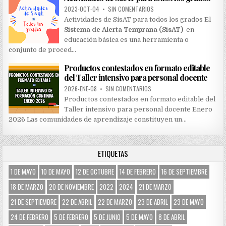
2023-OCT-04
•
SIN COMENTARIOS
Actividades de SisAT para todos los grados El
Sistema de Alerta Temprana (SisAT)
en
educación básica es una herramienta o
conjunto de proced…
Productos contestados en formato editable
del Taller intensivo para personal docente
2026-ENE-08
•
SIN COMENTARIOS
Productos contestados en formato editable del
Taller intensivo para personal docente Enero
2026 Las comunidades de aprendizaje constituyen un…
ETIQUETAS
1 DE MAYO
10 DE MAYO
12 DE OCTUBRE
14 DE FEBRERO
16 DE SEPTIEMBRE
18 DE MARZO
20 DE NOVIEMBRE
2022
2024
21 DE MARZO
21 DE SEPTIEMBRE
22 DE ABRIL
22 DE MARZO
23 DE ABRIL
23 DE MAYO
24 DE FEBRERO
5 DE FEBRERO
5 DE JUNIO
5 DE MAYO
8 DE ABRIL