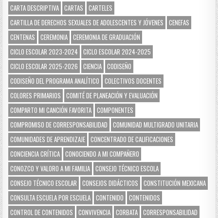
CARTA DESCRIPTIVA
CARTAS
CARTELES
CARTILLA DE DERECHOS SEXUALES DE ADOLESCENTES Y JÓVENES
CENEFAS
CENTENAS
CEREMONIA
CEREMONIA DE GRADUACIÓN
CICLO ESCOLAR 2023-2024
CICLO ESCOLAR 2024-2025
CICLO ESCOLAR 2025-2026
CIENCIA
CODISEÑO
CODISEÑO DEL PROGRAMA ANALÍTICO
COLECTIVOS DOCENTES
COLORES PRIMARIOS
COMITÉ DE PLANEACIÓN Y EVALUACIÓN
COMPARTO MI CANCIÓN FAVORITA
COMPONENTES
COMPROMISO DE CORRESPONSABILIDAD
COMUNIDAD MULTIGRADO UNITARIA
COMUNIDADES DE APRENDIZAJE
CONCENTRADO DE CALIFICACIONES
CONCIENCIA CRÍTICA
CONOCIENDO A MI COMPAÑERO
CONOZCO Y VALORO A MI FAMILIA
CONSEJO TÉCNICO ESCOLA
CONSEJO TÉCNICO ESCOLAR
CONSEJOS DIDÁCTICOS
CONSTITUCIÓN MEXICANA
CONSULTA ESCUELA POR ESCUELA
CONTENIDO
CONTENIDOS
CONTROL DE CONTENIDOS
CONVIVENCIA
CORBATA
CORRESPONSABILIDAD