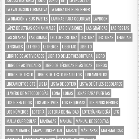
LA EVALUACIÓN FORMATIVA
LA JARRA DEL BUEN BEBER
LA ORACIÓN Y SUS PARTES
LÁMINAS PARA COLOREAR
LAPBOOK
LÁPIZ DE LETRAS CON ANIMALES
LAS DIVISIONES
LAS GRÁFICAS
LAS RESTAS
LAS SÍLABAS
LAS SUMAS
LECTOESCRITURA
LECTURA
LECTURAS
LENGUAJE
LENGUAJES
LETRERO
LETREROS
LIBERTAD
LIBRITO
LIBRITO DE ACTIVIDADES
LIBRITO DE LECTOESCRITURA
LIBRO
LIBRO DE ACTIVIDADES
LIBRO DE TÉCNICAS PLÁSTICAS
LIBROS
LIBROS DE TEXTO
LIBROS DE TEXTO GRATUITOS
LINEAMIENTOS
LINEAMIENTOS CTE
LISTA
LISTA DE COTEJO
LISTA DE ÚTILES ESCOLARES
LLAVERO DE METODOLOGÍAS
LONA
LONAS
LONAS PARA PUERTAS
LOS 5 SENTIDOS
LOS ADJETIVOS
LOS ESQUEMAS
LOS NIÑOS HÉROES
LOS NÚMEROS
LOTERÍA
LOTERÍA DE NAVIDAD
LOTERÍA NAVIDEÑA
LTG
MALLA CURRICULAR
MANDALAS
MANUAL
MANUAL DE ESCOLTAS
MANUALIDADES
MAPA CONCEPTUAL
MARZO
MÁSCARAS
MATEMÁTICAS