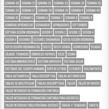
SEMANA 30
SEMANA 31
SEMANA 32
SEMANA 33
SEMANA 34
SEMANA 35
SEMANA 36
SEMANA 37
SEMANA 38
SEMANA 39
SEMANA 4
SEMANA 40
SEMANA 41
SEMANA 5
SEMANA 6
SEMANA 7
SEMANA 8
SEMANA 9
SEMBRAR APRENDIZAJE
SEPARADOR
SEPARADORES
SEPTIEMBRE
SÉPTIMA SESIÓN ORDINARIA
SESIÓN 1
SESIÓN 2
SESIÓN 3
SESIÓN 4
SESIÓN 5
SESIONES
SESIONES ORDINARIAS
SEXTA SESIÓN ORDINARIA
SEXTA SESIÓN ORDINARIA DEL
SEXTO
SEXTO GRADO
SIGNIFICADO
SÍLABAS
SÍLABAS TRABADAS
SÍMBOLOS PATRIOS
SISAT
SISMO
SISTEMA INMUNOLÓGICO
SISTEMA NERVIOSO
SISTEMA SOLAR
SISTEMAS DEL CUERPO HUMANO
SOPA DE LETRAS
STICKERS
SUSTANTIVOS
TABLA AUTOMÁTICA
TABLA DESCRIPTIVA
TABLAS AUTOMÁTICAS
TABLAS DE MULTIPLICAR
TABLAS DESCRIPTIVAS
TALLER
TALLER INTENSIVO
TALLER INTENSIVO DE FORMACIÓN CONTINUA
TALLER INTENSIVO DE FORMACIÓN CONTINUA PARA DOCENTES
TALLER INTENSIVO PARA PERSONAL DOCENTE
TAREAS Y TRABAJOS
TARJETA