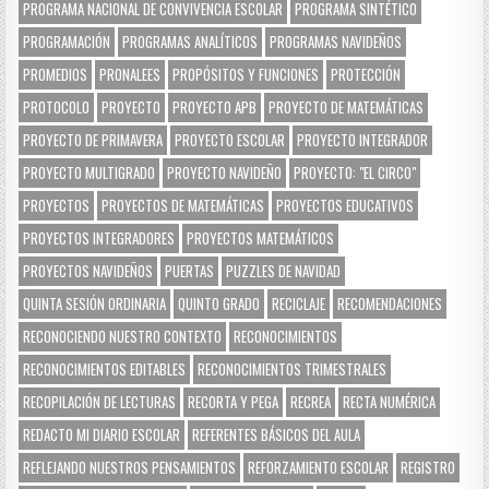
PROGRAMA NACIONAL DE CONVIVENCIA ESCOLAR
PROGRAMA SINTÉTICO
PROGRAMACIÓN
PROGRAMAS ANALÍTICOS
PROGRAMAS NAVIDEÑOS
PROMEDIOS
PRONALEES
PROPÓSITOS Y FUNCIONES
PROTECCIÓN
PROTOCOLO
PROYECTO
PROYECTO APB
PROYECTO DE MATEMÁTICAS
PROYECTO DE PRIMAVERA
PROYECTO ESCOLAR
PROYECTO INTEGRADOR
PROYECTO MULTIGRADO
PROYECTO NAVIDEÑO
PROYECTO: "EL CIRCO"
PROYECTOS
PROYECTOS DE MATEMÁTICAS
PROYECTOS EDUCATIVOS
PROYECTOS INTEGRADORES
PROYECTOS MATEMÁTICOS
PROYECTOS NAVIDEÑOS
PUERTAS
PUZZLES DE NAVIDAD
QUINTA SESIÓN ORDINARIA
QUINTO GRADO
RECICLAJE
RECOMENDACIONES
RECONOCIENDO NUESTRO CONTEXTO
RECONOCIMIENTOS
RECONOCIMIENTOS EDITABLES
RECONOCIMIENTOS TRIMESTRALES
RECOPILACIÓN DE LECTURAS
RECORTA Y PEGA
RECREA
RECTA NUMÉRICA
REDACTO MI DIARIO ESCOLAR
REFERENTES BÁSICOS DEL AULA
REFLEJANDO NUESTROS PENSAMIENTOS
REFORZAMIENTO ESCOLAR
REGISTRO