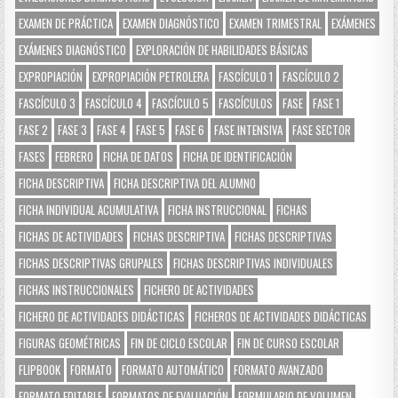
EXAMEN DE PRÁCTICA
EXAMEN DIAGNÓSTICO
EXAMEN TRIMESTRAL
EXÁMENES
EXÁMENES DIAGNÓSTICO
EXPLORACIÓN DE HABILIDADES BÁSICAS
EXPROPIACIÓN
EXPROPIACIÓN PETROLERA
FASCÍCULO 1
FASCÍCULO 2
FASCÍCULO 3
FASCÍCULO 4
FASCÍCULO 5
FASCÍCULOS
FASE
FASE 1
FASE 2
FASE 3
FASE 4
FASE 5
FASE 6
FASE INTENSIVA
FASE SECTOR
FASES
FEBRERO
FICHA DE DATOS
FICHA DE IDENTIFICACIÓN
FICHA DESCRIPTIVA
FICHA DESCRIPTIVA DEL ALUMNO
FICHA INDIVIDUAL ACUMULATIVA
FICHA INSTRUCCIONAL
FICHAS
FICHAS DE ACTIVIDADES
FICHAS DESCRIPTIVA
FICHAS DESCRIPTIVAS
FICHAS DESCRIPTIVAS GRUPALES
FICHAS DESCRIPTIVAS INDIVIDUALES
FICHAS INSTRUCCIONALES
FICHERO DE ACTIVIDADES
FICHERO DE ACTIVIDADES DIDÁCTICAS
FICHEROS DE ACTIVIDADES DIDÁCTICAS
FIGURAS GEOMÉTRICAS
FIN DE CICLO ESCOLAR
FIN DE CURSO ESCOLAR
FLIPBOOK
FORMATO
FORMATO AUTOMÁTICO
FORMATO AVANZADO
FORMATO EDITABLE
FORMATOS DE EVALUACIÓN
FORMULARIO DE VOLUMEN