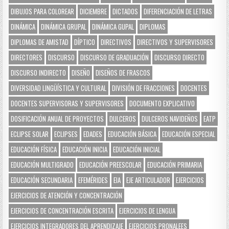
DIBUJOS PARA COLOREAR
DICIEMBRE
DICTADOS
DIFERENCIACIÓN DE LETRAS
DINÁMICA
DINÁMICA GRUPAL
DINÁMICA GUPAL
DIPLOMAS
DIPLOMAS DE AMISTAD
DÍPTICO
DIRECTIVOS
DIRECTIVOS Y SUPERVISORES
DIRECTORES
DISCURSO
DISCURSO DE GRADUACIÓN
DISCURSO DIRECTO
DISCURSO INDIRECTO
DISEÑO
DISEÑOS DE FRASCOS
DIVERSIDAD LINGÜÍSTICA Y CULTURAL
DIVISIÓN DE FRACCIONES
DOCENTES
DOCENTES SUPERVISORAS Y SUPERVISORES
DOCUMENTO EXPLICATIVO
DOSIFICACIÓN ANUAL DE PROYECTOS
DULCEROS
DULCEROS NAVIDEÑOS
EATP
ECLIPSE SOLAR
ECLIPSES
EDADES
EDUCACIÓN BÁSICA
EDUCACIÓN ESPECIAL
EDUCACIÓN FÍSICA
EDUCACIÓN INICIA
EDUCACIÓN INICIAL
EDUCACIÓN MULTIGRADO
EDUCACIÓN PREESCOLAR
EDUCACIÓN PRIMARIA
EDUCACIÓN SECUNDARIA
EFEMÉRIDES
EIA
EJE ARTICULADOR
EJERCICIOS
EJERCICIOS DE ATENCIÓN Y CONCENTRACIÓN
EJERCICIOS DE CONCENTRACIÓN ESCRITA
EJERCICIOS DE LENGUA
EJERCICIOS INTEGRADORES DEL APRENDIZAJE
EJERCICIOS PRONALEES