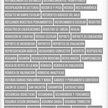
RECONOCIMIENTOS EDITABLES
RECONOCIMIENTOS TRIMESTRALES
RECOPILACIÓN DE LECTURAS
RECORTA Y PEGA
RECREA
RECTA NUMÉRICA
REDACTO MI DIARIO ESCOLAR
REFERENTES BÁSICOS DEL AULA
REFLEJANDO NUESTROS PENSAMIENTOS
REFORZAMIENTO ESCOLAR
REGISTRO
REGISTRO DE CALIFICACIONES
REGISTRO DE TAREAS
REGLAS
RENDICIÓN DE CUENTAS
REPASO ESCOLAR
REPORTE
REPORTE DE EVALUACIÓN
REPORTE DE INCIDENCIAS
REPORTES
REPORTES DE EVALUACIÓN
REPRESENTACIÓN GRÁFICA
RESOLVEMOS CONFLICTOS
RESPETO
RESPUESTAS
RESUMEN
REUNIÓN
REVOLUCIÓN MEXICANA
REYES MAGOS
ROMPECABEZAS
ROSCA DE REYES DE LA NEM
RÚBRICA
RÚBRICA DE EVALUACIÓN
RÚBRICA DE VALORACIÓN
RÚBRICAS ANALÍTICAS
RUTINAS DIARIAS PARA NIÑOS Y NIÑAS
SABERES Y PENSAMIENTO CIENTÍFICO
SALÓN DE CLASES
SAN VALENTÍN
SARAMPIÓN
SATISFACTORIO
SECUENCIAS DIDÁCTICAS
SECUNDARIA
SECUNDARIOS Y TERCIARIOS
SEGUNDA SESIÓN ORDINARIA
SEGUNDO GRADO
SEGUNDO TRIMESTRE