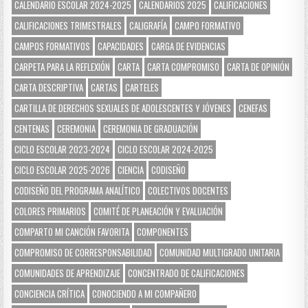
CALENDARIO ESCOLAR 2024-2025
CALENDARIOS 2025
CALIFICACIONES
CALIFICACIONES TRIMESTRALES
CALIGRAFÍA
CAMPO FORMATIVO
CAMPOS FORMATIVOS
CAPACIDADES
CARGA DE EVIDENCIAS
CARPETA PARA LA REFLEXIÓN
CARTA
CARTA COMPROMISO
CARTA DE OPINIÓN
CARTA DESCRIPTIVA
CARTAS
CARTELES
CARTILLA DE DERECHOS SEXUALES DE ADOLESCENTES Y JÓVENES
CENEFAS
CENTENAS
CEREMONIA
CEREMONIA DE GRADUACIÓN
CICLO ESCOLAR 2023-2024
CICLO ESCOLAR 2024-2025
CICLO ESCOLAR 2025-2026
CIENCIA
CODISEÑO
CODISEÑO DEL PROGRAMA ANALÍTICO
COLECTIVOS DOCENTES
COLORES PRIMARIOS
COMITÉ DE PLANEACIÓN Y EVALUACIÓN
COMPARTO MI CANCIÓN FAVORITA
COMPONENTES
COMPROMISO DE CORRESPONSABILIDAD
COMUNIDAD MULTIGRADO UNITARIA
COMUNIDADES DE APRENDIZAJE
CONCENTRADO DE CALIFICACIONES
CONCIENCIA CRÍTICA
CONOCIENDO A MI COMPAÑERO