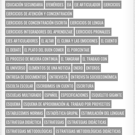
EDUCACIÓN SECUNDARIA
EFEMÉRIDES
EIA
EJE ARTICULADOR
EJERCICIOS
EJERCICIOS DE ATENCIÓN Y CONCENTRACIÓN
EJERCICIOS DE CONCENTRACIÓN ESCRITA
EJERCICIOS DE LENGUA
EJERCICIOS INTEGRADORES DEL APRENDIZAJE
EJERCICIOS PRONALEES
EJES ARTICULADORES
EL ALTAR
EL CLIMA Y LAS EMOCIONES
EL CUENTO
EL DEBATE
EL PLATO DEL BUEN COMER
EL PORCENTAJE
EL PROCESO DE MEJORA CONTINUA
EL TANGRAM
EL TRABAJO CON
EL UNIVERSO
ELEMENTOS DE UNA NOTICIA
ENERO
ENTEROS
ENTREGA DE DOCUMENTOS
ENTREVISTA
ENTREVISTA SOCIOECONÓMICA
ESCOLTA ESCOLAR
ESCRIBIMOS UN CUENTO
ESCRITURA
ESCUELAS MULTIGRADO
ESPAÑOL
ESPECIFICACIONES
ESQUELETO GIGANTE
ESQUEMA
ESQUEMA DE APROXIMACIÓN AL TRABAJO POR PROYECTOS
ESTABLECEMOS NORMAS
ESTADÍSTICA GRUPAL
ESTIMULACIÓN DEL LENGUAJE
ESTRATEGIA DIDÁCTICA
ESTRATEGIAS
ESTRATEGIAS DIDÁCTICAS
ESTRATEGIAS METODOLÓGICAS
ESTRATEGIAS METODOLÓGICAS DIDÁCTICAS