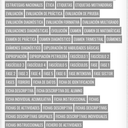
ESTRATEGIAS NACIONALES
ÉTICA
ETIQUETAS
ETIQUETAS MOTIVADORAS
EVALUACIÓN
EVALUACIÓN DE PRÁCTICA
EVALUACIÓN DE PRUEBA
EVALUACIÓN DIAGNÓSTICA
EVALUACIÓN FORMATIVA
EVALUACIÓN MULTIGRADO
EVALUACIONES DIAGNÓSTICAS
EVOLUCIÓN
EXAMEN
EXAMEN DE MATEMÁTICAS
EXAMEN DE PRÁCTICA
EXAMEN DIAGNÓSTICO
EXAMEN TRIMESTRAL
EXÁMENES
EXÁMENES DIAGNÓSTICO
EXPLORACIÓN DE HABILIDADES BÁSICAS
EXPROPIACIÓN
EXPROPIACIÓN PETROLERA
FASCÍCULO 1
FASCÍCULO 2
FASCÍCULO 3
FASCÍCULO 4
FASCÍCULO 5
FASCÍCULOS
FASE
FASE 1
FASE 2
FASE 3
FASE 4
FASE 5
FASE 6
FASE INTENSIVA
FASE SECTOR
FASES
FEBRERO
FICHA DE DATOS
FICHA DE IDENTIFICACIÓN
FICHA DESCRIPTIVA
FICHA DESCRIPTIVA DEL ALUMNO
FICHA INDIVIDUAL ACUMULATIVA
FICHA INSTRUCCIONAL
FICHAS
FICHAS DE ACTIVIDADES
FICHAS DESCRIPTIVA
FICHAS DESCRIPTIVAS
FICHAS DESCRIPTIVAS GRUPALES
FICHAS DESCRIPTIVAS INDIVIDUALES
FICHAS INSTRUCCIONALES
FICHERO DE ACTIVIDADES