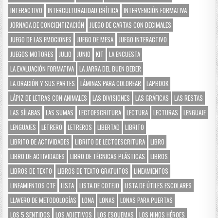
INTERACTIVO
INTERCULTURALIDAD CRÍTICA
INTERVENCIÓN FORMATIVA
JORNADA DE CONCIENTIZACIÓN
JUEGO DE CARTAS CON DECIMALES
JUEGO DE LAS EMOCIONES
JUEGO DE MESA
JUEGO INTERACTIVO
JUEGOS MOTORES
JULIO
JUNIO
KIT
LA ENCUESTA
LA EVALUACIÓN FORMATIVA
LA JARRA DEL BUEN BEBER
LA ORACIÓN Y SUS PARTES
LÁMINAS PARA COLOREAR
LAPBOOK
LÁPIZ DE LETRAS CON ANIMALES
LAS DIVISIONES
LAS GRÁFICAS
LAS RESTAS
LAS SÍLABAS
LAS SUMAS
LECTOESCRITURA
LECTURA
LECTURAS
LENGUAJE
LENGUAJES
LETRERO
LETREROS
LIBERTAD
LIBRITO
LIBRITO DE ACTIVIDADES
LIBRITO DE LECTOESCRITURA
LIBRO
LIBRO DE ACTIVIDADES
LIBRO DE TÉCNICAS PLÁSTICAS
LIBROS
LIBROS DE TEXTO
LIBROS DE TEXTO GRATUITOS
LINEAMIENTOS
LINEAMIENTOS CTE
LISTA
LISTA DE COTEJO
LISTA DE ÚTILES ESCOLARES
LLAVERO DE METODOLOGÍAS
LONA
LONAS
LONAS PARA PUERTAS
LOS 5 SENTIDOS
LOS ADJETIVOS
LOS ESQUEMAS
LOS NIÑOS HÉROES