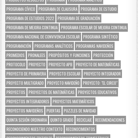
PROGRAMA CÍVICO
PROGRAMA DE CLAUSURA
PROGRAMA DE ESTUDIO
PROGRAMA DE ESTUDIOS 2022
PROGRAMA DE GRADUACIÓN
PROGRAMA DE MEJORA CONTINUA
PROGRAMA ESCOLAR DE MEJORA CONTINUA
PROGRAMA NACIONAL DE CONVIVENCIA ESCOLAR
PROGRAMA SINTÉTICO
PROGRAMACIÓN
PROGRAMAS ANALÍTICOS
PROGRAMAS NAVIDEÑOS
PROMEDIOS
PRONALEES
PROPÓSITOS Y FUNCIONES
PROTECCIÓN
PROTOCOLO
PROYECTO
PROYECTO APB
PROYECTO DE MATEMÁTICAS
PROYECTO DE PRIMAVERA
PROYECTO ESCOLAR
PROYECTO INTEGRADOR
PROYECTO MULTIGRADO
PROYECTO NAVIDEÑO
PROYECTO: "EL CIRCO"
PROYECTOS
PROYECTOS DE MATEMÁTICAS
PROYECTOS EDUCATIVOS
PROYECTOS INTEGRADORES
PROYECTOS MATEMÁTICOS
PROYECTOS NAVIDEÑOS
PUERTAS
PUZZLES DE NAVIDAD
QUINTA SESIÓN ORDINARIA
QUINTO GRADO
RECICLAJE
RECOMENDACIONES
RECONOCIENDO NUESTRO CONTEXTO
RECONOCIMIENTOS