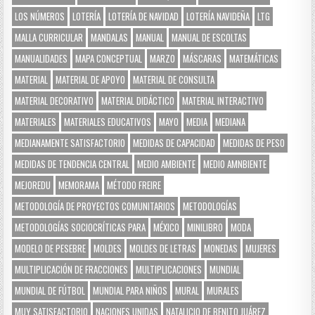
LOS NÚMEROS
LOTERÍA
LOTERÍA DE NAVIDAD
LOTERÍA NAVIDEÑA
LTG
MALLA CURRICULAR
MANDALAS
MANUAL
MANUAL DE ESCOLTAS
MANUALIDADES
MAPA CONCEPTUAL
MARZO
MÁSCARAS
MATEMÁTICAS
MATERIAL
MATERIAL DE APOYO
MATERIAL DE CONSULTA
MATERIAL DECORATIVO
MATERIAL DIDÁCTICO
MATERIAL INTERACTIVO
MATERIALES
MATERIALES EDUCATIVOS
MAYO
MEDIA
MEDIANA
MEDIANAMENTE SATISFACTORIO
MEDIDAS DE CAPACIDAD
MEDIDAS DE PESO
MEDIDAS DE TENDENCIA CENTRAL
MEDIO AMBIENTE
MEDIO AMNBIENTE
MEJOREDU
MEMORAMA
MÉTODO FREIRE
METODOLOGÍA DE PROYECTOS COMUNITARIOS
METODOLOGÍAS
METODOLOGÍAS SOCIOCRÍTICAS PARA
MÉXICO
MINILIBRO
MODA
MODELO DE PESEBRE
MOLDES
MOLDES DE LETRAS
MONEDAS
MUJERES
MULTIPLICACIÓN DE FRACCIONES
MULTIPLICACIONES
MUNDIAL
MUNDIAL DE FÚTBOL
MUNDIAL PARA NIÑOS
MURAL
MURALES
MUY SATISFACTORIO
NACIONES UNIDAS
NATALICIO DE BENITO JUÁREZ