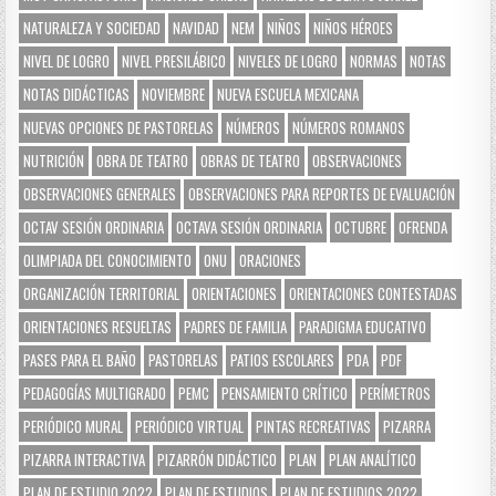
NATURALEZA Y SOCIEDAD
NAVIDAD
NEM
NIÑOS
NIÑOS HÉROES
NIVEL DE LOGRO
NIVEL PRESILÁBICO
NIVELES DE LOGRO
NORMAS
NOTAS
NOTAS DIDÁCTICAS
NOVIEMBRE
NUEVA ESCUELA MEXICANA
NUEVAS OPCIONES DE PASTORELAS
NÚMEROS
NÚMEROS ROMANOS
NUTRICIÓN
OBRA DE TEATRO
OBRAS DE TEATRO
OBSERVACIONES
OBSERVACIONES GENERALES
OBSERVACIONES PARA REPORTES DE EVALUACIÓN
OCTAV SESIÓN ORDINARIA
OCTAVA SESIÓN ORDINARIA
OCTUBRE
OFRENDA
OLIMPIADA DEL CONOCIMIENTO
ONU
ORACIONES
ORGANIZACIÓN TERRITORIAL
ORIENTACIONES
ORIENTACIONES CONTESTADAS
ORIENTACIONES RESUELTAS
PADRES DE FAMILIA
PARADIGMA EDUCATIVO
PASES PARA EL BAÑO
PASTORELAS
PATIOS ESCOLARES
PDA
PDF
PEDAGOGÍAS MULTIGRADO
PEMC
PENSAMIENTO CRÍTICO
PERÍMETROS
PERIÓDICO MURAL
PERIÓDICO VIRTUAL
PINTAS RECREATIVAS
PIZARRA
PIZARRA INTERACTIVA
PIZARRÓN DIDÁCTICO
PLAN
PLAN ANALÍTICO
PLAN DE ESTUDIO 2022
PLAN DE ESTUDIOS
PLAN DE ESTUDIOS 2022