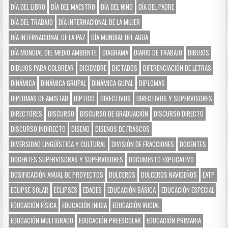
DÍA DEL LIBRO
DÍA DEL MAESTRO
DÍA DEL NIÑO
DÍA DEL PADRE
DÍA DEL TRABAJO
DÍA INTERNACIONAL DE LA MUJER
DÍA INTERNACIONAL DE LA PAZ
DÍA MUNDIAL DEL AGUA
DÍA MUNDIAL DEL MEDIO AMBIENTE
DIAGRAMA
DIARIO DE TRABAJO
DIBUJOS
DIBUJOS PARA COLOREAR
DICIEMBRE
DICTADOS
DIFERENCIACIÓN DE LETRAS
DINÁMICA
DINÁMICA GRUPAL
DINÁMICA GUPAL
DIPLOMAS
DIPLOMAS DE AMISTAD
DÍPTICO
DIRECTIVOS
DIRECTIVOS Y SUPERVISORES
DIRECTORES
DISCURSO
DISCURSO DE GRADUACIÓN
DISCURSO DIRECTO
DISCURSO INDIRECTO
DISEÑO
DISEÑOS DE FRASCOS
DIVERSIDAD LINGÜÍSTICA Y CULTURAL
DIVISIÓN DE FRACCIONES
DOCENTES
DOCENTES SUPERVISORAS Y SUPERVISORES
DOCUMENTO EXPLICATIVO
DOSIFICACIÓN ANUAL DE PROYECTOS
DULCEROS
DULCEROS NAVIDEÑOS
EATP
ECLIPSE SOLAR
ECLIPSES
EDADES
EDUCACIÓN BÁSICA
EDUCACIÓN ESPECIAL
EDUCACIÓN FÍSICA
EDUCACIÓN INICIA
EDUCACIÓN INICIAL
EDUCACIÓN MULTIGRADO
EDUCACIÓN PREESCOLAR
EDUCACIÓN PRIMARIA