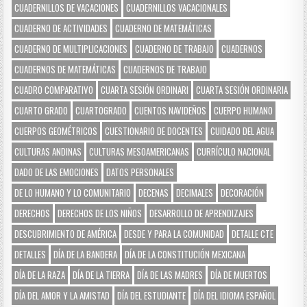
CUADERNILLOS DE VACACIONES
CUADERNILLOS VACACIONALES
CUADERNO DE ACTIVIDADES
CUADERNO DE MATEMÁTICAS
CUADERNO DE MULTIPLICACIONES
CUADERNO DE TRABAJO
CUADERNOS
CUADERNOS DE MATEMÁTICAS
CUADERNOS DE TRABAJO
CUADRO COMPARATIVO
CUARTA SESIÓN ORDINARI
CUARTA SESIÓN ORDINARIA
CUARTO GRADO
CUARTOGRADO
CUENTOS NAVIDEÑOS
CUERPO HUMANO
CUERPOS GEOMÉTRICOS
CUESTIONARIO DE DOCENTES
CUIDADO DEL AGUA
CULTURAS ANDINAS
CULTURAS MESOAMERICANAS
CURRÍCULO NACIONAL
DADO DE LAS EMOCIONES
DATOS PERSONALES
DE LO HUMANO Y LO COMUNITARIO
DECENAS
DECIMALES
DECORACIÓN
DERECHOS
DERECHOS DE LOS NIÑOS
DESARROLLO DE APRENDIZAJES
DESCUBRIMIENTO DE AMÉRICA
DESDE Y PARA LA COMUNIDAD
DETALLE CTE
DETALLES
DÍA DE LA BANDERA
DÍA DE LA CONSTITUCIÓN MEXICANA
DÍA DE LA RAZA
DÍA DE LA TIERRA
DÍA DE LAS MADRES
DÍA DE MUERTOS
DÍA DEL AMOR Y LA AMISTAD
DÍA DEL ESTUDIANTE
DÍA DEL IDIOMA ESPAÑOL