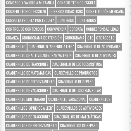
CONOZCO Y VALORO A MI FAMILIA
CONSEJO TÉCNICO ESCOLA
CONSEJO TÉCNICO ESCOLAR
CONSEJOS DIDÁCTICOS
CONSTITUCIÓN MEXICANA
CONSULTA ESCUELA POR ESCUELA
CONTENIDO
CONTENIDOS
CONTROL DE CONTENIDOS
CONVIVENCIA
CORBATA
CORRESPONSABILIDAD
CRIANZA
CRONOGRAMA DE ATENCIÓN
CRUCIGRAMA
CTE
CTE AGOSTO
CUADERNILLO
CUADERNILLO "APRENDE A LEER"
CUADERNILLO DE ACTIVIDADES
CUADERNILLO DE ACTIVIDADES: SAN VALENTÍN
CUADERNILLO DE ATIVIDADES
CUADERNILLO DE FRACCIONES
CUADERNILLO DE LECTOESCRITURA
CUADERNILLO DE MATEMÁTICAS
CUADERNILLO DE PRODUCTOS
CUADERNILLO DE REFORZAMIENTO
CUADERNILLO DE REPASO
CUADERNILLO DE VACACIONES
CUADERNILLO DEL SISTEMA SOLAR
CUADERNILLO MULTIGRADO
CUADERNILLO VACACIONAL
CUADERNILLOS
CUADERNILLOS "APRENDE A LEER"
CUADERNILLOS DE ACTIVIDADES
CUADERNILLOS DE FRACCIONES
CUADERNILLOS DE MATEMÁTICAS
CUADERNILLOS DE REFORZAMIENTO
CUADERNILLOS DE REPASO