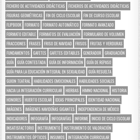
FICHERO DE ACTIVIDADES DIDÁCTICAS
FICHEROS DE ACTIVIDADES DIDÁCTICAS
FIGURAS GEOMÉTRICAS
FIN DE CICLO ESCOLAR
FIN DE CURSO ESCOLAR
FLIPBOOK
FORMATO
FORMATO AUTOMÁTICO
FORMATO AVANZADO
FORMATO EDITABLE
FORMATOS DE EVALUACIÓN
FORMULARIO DE VOLUMEN
FRACCIONES
FRASES
FRISO DE NAVIDAD
FRISOS
FRUTAS Y VERDURAS
FUNDAMENTOS
GAFETES
GAFETES EDITABLES
GENERADOR
GRADUACIÓN
GUÍA
GUÍA CONTESTADA
GUÍA DE INFORMACIÓN
GUÍA DE REPASO
GUÍA PARA LA EDUCACIÓN INTEGRAL EN SEXUALIDAD
GUÍA RESUELTA
GUION TEATRAL
HABILIDADES EMOCIONALES
HABILIDADES SOCIALES
HACIA LA INTEGRACIÓN CURRICULAR
HIERBAS
HIMNO NACIONAL
HISTORIA
HONORES
HUERTO ESCOLAR
IDEAS PRINCIPALES
IDENTIDAD NACIONAL
IMÁGENES
IMÁGENES NAVIDEÑAS GIGANTES
INDEPENDENCIA DE MÉXICO
INDICADORES
INFOGRAFÍA
INFOGRAFÍAS
INFORME
INICIO DE CICLO ESCOLAR
INSATISFACTORIO
INSTRUMENTO
INSTRUMENTO DE VALORACIÓN
INSTRUMENTOS ÓPTICOS
INSUMOS
INTEGRACIÓN CURRICULAR