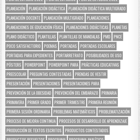
PLANEACIÓN
PLANEACIÓN DIDÁCTICA
PLANEACIÓN DIDÁCTICA MULTIGRADO
PLANEACIÓN DOCENTE
PLANEACIÓN MULTIGRADO
PLANEACIONES
PLANEACIONES DE EDUCACIÓN FÍSICA
PLANEACIONES DIDÁCTICAS
PLANETAS
PLANO DIDÁCTICO
PLANTILLAS
PLANTILLAS DE MANDALAS
PMD
PNCE
POCO SATISFACTORIO
POEMAS
PORTADAS
PORTADAS ESCOLARES
PORTADAS PARA EXPEDIENTES
PORTARRETRATO
POSIBILIDADES DE USO
PÓSTERS
POWERPOINT
POWERPOINT PARA
PRÁCTICAS EDUCATIVAS
PREESCOLAR
PREGUNTAS CONTESTADAS
PRENDAS DE VESTIR
PRESENTACIÓN
PRESENTACIONES
PRESENTACIONES PARA
PREVENCIÓN DE LA OBESIDAD
PREVENCIÓN DEL EMBARAZO
PRIMARIA
PRIMAVERA
PRIMER GRADO
PRIMER TRIMESTRE
PRIMERA REUNIÓN
PRIMERA SESIÓN ORDINARIA
PROBLEMAS MATEMÁTICOS
PROBLEMATIZACIÓN
PROCESO DE MEJORA CONTINUA
PROCESOS DE DESARROLLO DE APRENDIZAJE
PRODUCCIÓN DE TEXTOS ESCRITOS
PRODUCTOS CONTESTADOS
PRODUCTOS RESUELTOS
PROGRAMA
PROGRAMA ANALÍTICO