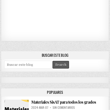
BUSCAR ESTE BLOG
S
e
a
r
c
h
POPULARES
f
o
Materiales SisAT para todos los grados
r
:
2024-MAR-07
•
SIN COMENTARIOS