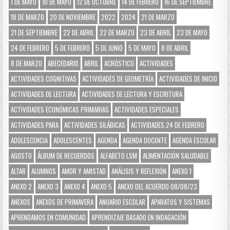
1 DE MAYO
10 DE MAYO
12 DE OCTUBRE
14 DE FEBRERO
16 DE SEPTIEMBRE
18 DE MARZO
20 DE NOVIEMBRE
2022
2024
21 DE MARZO
21 DE SEPTIEMBRE
22 DE ABRIL
22 DE MARZO
23 DE ABRIL
23 DE MAYO
24 DE FEBRERO
5 DE FEBRERO
5 DE JUNIO
5 DE MAYO
8 DE ABRIL
8 DE MARZO
ABECEDARIO
ABRIL
ACRÓSTICO
ACTIVIDADES
ACTIVIDADES COGNITIVAS
ACTIVIDADES DE GEOMETRÍA
ACTIVIDADES DE INICIO
ACTIVIDADES DE LECTURA
ACTIVIDADES DE LECTURA Y ESCRITURA
ACTIVIDADES ECONÓMICAS PRIMARIAS
ACTIVIDADES ESPECIALES
ACTIVIDADES PARA
ACTIVIDADES SILÁBICAS
ACTIVIDADES.24 DE FEBRERO
ADOLESCENCIA
ADOLESCENTES
AGENDA
AGENDA DOCENTE
AGENDA ESCOLAR
AGOSTO
ÁLBUM DE RECUERDOS
ALFABETO LSM
ALIMENTACIÓN SALUDABLE
ALTAR
ALUMNOS
AMOR Y AMISTAD
ANÁLISIS Y REFLEXIÓN
ANEXO 1
ANEXO 2
ANEXO 3
ANEXO 4
ANEXO 5
ANEXO DEL ACUERDO 08/08/23
ANEXOS
ANEXOS DE PRIMAVERA
ANUARIO ESCOLAR
APARATOS Y SISTEMAS
APRENDAMOS EN COMUNIDAD
APRENDIZAJE BASADO EN INDAGACIÓN