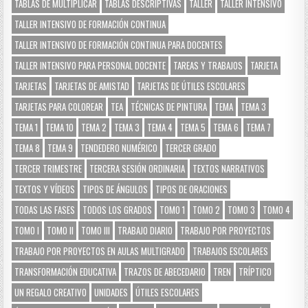
TABLAS DE MULTIPLICAR
TABLAS DESCRIPTIVAS
TALLER
TALLER INTENSIVO
TALLER INTENSIVO DE FORMACIÓN CONTINUA
TALLER INTENSIVO DE FORMACIÓN CONTINUA PARA DOCENTES
TALLER INTENSIVO PARA PERSONAL DOCENTE
TAREAS Y TRABAJOS
TARJETA
TARJETAS
TARJETAS DE AMISTAD
TARJETAS DE ÚTILES ESCOLARES
TARJETAS PARA COLOREAR
TEA
TÉCNICAS DE PINTURA
TEMA
TEMA 3
TEMA 1
TEMA 10
TEMA 2
TEMA 3
TEMA 4
TEMA 5
TEMA 6
TEMA 7
TEMA 8
TEMA 9
TENDEDERO NUMÉRICO
TERCER GRADO
TERCER TRIMESTRE
TERCERA SESIÓN ORDINARIA
TEXTOS NARRATIVOS
TEXTOS Y VÍDEOS
TIPOS DE ÁNGULOS
TIPOS DE ORACIONES
TODAS LAS FASES
TODOS LOS GRADOS
TOMO 1
TOMO 2
TOMO 3
TOMO 4
TOMO I
TOMO II
TOMO III
TRABAJO DIARIO
TRABAJO POR PROYECTOS
TRABAJO POR PROYECTOS EN AULAS MULTIGRADO
TRABAJOS ESCOLARES
TRANSFORMACIÓN EDUCATIVA
TRAZOS DE ABECEDARIO
TREN
TRÍPTICO
UN REGALO CREATIVO
UNIDADES
ÚTILES ESCOLARES