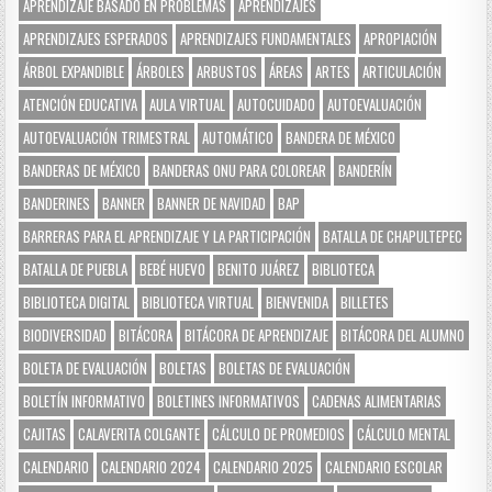
APRENDIZAJE BASADO EN PROBLEMAS
APRENDIZAJES
APRENDIZAJES ESPERADOS
APRENDIZAJES FUNDAMENTALES
APROPIACIÓN
ÁRBOL EXPANDIBLE
ÁRBOLES
ARBUSTOS
ÁREAS
ARTES
ARTICULACIÓN
ATENCIÓN EDUCATIVA
AULA VIRTUAL
AUTOCUIDADO
AUTOEVALUACIÓN
AUTOEVALUACIÓN TRIMESTRAL
AUTOMÁTICO
BANDERA DE MÉXICO
BANDERAS DE MÉXICO
BANDERAS ONU PARA COLOREAR
BANDERÍN
BANDERINES
BANNER
BANNER DE NAVIDAD
BAP
BARRERAS PARA EL APRENDIZAJE Y LA PARTICIPACIÓN
BATALLA DE CHAPULTEPEC
BATALLA DE PUEBLA
BEBÉ HUEVO
BENITO JUÁREZ
BIBLIOTECA
BIBLIOTECA DIGITAL
BIBLIOTECA VIRTUAL
BIENVENIDA
BILLETES
BIODIVERSIDAD
BITÁCORA
BITÁCORA DE APRENDIZAJE
BITÁCORA DEL ALUMNO
BOLETA DE EVALUACIÓN
BOLETAS
BOLETAS DE EVALUACIÓN
BOLETÍN INFORMATIVO
BOLETINES INFORMATIVOS
CADENAS ALIMENTARIAS
CAJITAS
CALAVERITA COLGANTE
CÁLCULO DE PROMEDIOS
CÁLCULO MENTAL
CALENDARIO
CALENDARIO 2024
CALENDARIO 2025
CALENDARIO ESCOLAR