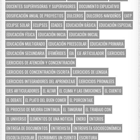
DOCENTES SUPERVISORAS Y SUPERVISORES
DOCUMENTO EXPLICATIVO
DOSIFICACIÓN ANUAL DE PROYECTOS
DULCEROS
DULCEROS NAVIDEÑOS
EATP
ECLIPSE SOLAR
ECLIPSES
EDADES
EDUCACIÓN BÁSICA
EDUCACIÓN ESPECIAL
EDUCACIÓN FÍSICA
EDUCACIÓN INICIA
EDUCACIÓN INICIAL
EDUCACIÓN MULTIGRADO
EDUCACIÓN PREESCOLAR
EDUCACIÓN PRIMARIA
EDUCACIÓN SECUNDARIA
EFEMÉRIDES
EIA
EJE ARTICULADOR
EJERCICIOS
EJERCICIOS DE ATENCIÓN Y CONCENTRACIÓN
EJERCICIOS DE CONCENTRACIÓN ESCRITA
EJERCICIOS DE LENGUA
EJERCICIOS INTEGRADORES DEL APRENDIZAJE
EJERCICIOS PRONALEES
EJES ARTICULADORES
EL ALTAR
EL CLIMA Y LAS EMOCIONES
EL CUENTO
EL DEBATE
EL PLATO DEL BUEN COMER
EL PORCENTAJE
EL PROCESO DE MEJORA CONTINUA
EL TANGRAM
EL TRABAJO CON
EL UNIVERSO
ELEMENTOS DE UNA NOTICIA
ENERO
ENTEROS
ENTREGA DE DOCUMENTOS
ENTREVISTA
ENTREVISTA SOCIOECONÓMICA
ESCOLTA ESCOLAR
ESCRIBIMOS UN CUENTO
ESCRITURA