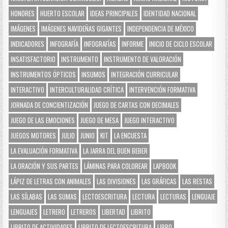
HONORES
HUERTO ESCOLAR
IDEAS PRINCIPALES
IDENTIDAD NACIONAL
IMÁGENES
IMÁGENES NAVIDEÑAS GIGANTES
INDEPENDENCIA DE MÉXICO
INDICADORES
INFOGRAFÍA
INFOGRAFÍAS
INFORME
INICIO DE CICLO ESCOLAR
INSATISFACTORIO
INSTRUMENTO
INSTRUMENTO DE VALORACIÓN
INSTRUMENTOS ÓPTICOS
INSUMOS
INTEGRACIÓN CURRICULAR
INTERACTIVO
INTERCULTURALIDAD CRÍTICA
INTERVENCIÓN FORMATIVA
JORNADA DE CONCIENTIZACIÓN
JUEGO DE CARTAS CON DECIMALES
JUEGO DE LAS EMOCIONES
JUEGO DE MESA
JUEGO INTERACTIVO
JUEGOS MOTORES
JULIO
JUNIO
KIT
LA ENCUESTA
LA EVALUACIÓN FORMATIVA
LA JARRA DEL BUEN BEBER
LA ORACIÓN Y SUS PARTES
LÁMINAS PARA COLOREAR
LAPBOOK
LÁPIZ DE LETRAS CON ANIMALES
LAS DIVISIONES
LAS GRÁFICAS
LAS RESTAS
LAS SÍLABAS
LAS SUMAS
LECTOESCRITURA
LECTURA
LECTURAS
LENGUAJE
LENGUAJES
LETRERO
LETREROS
LIBERTAD
LIBRITO
LIBRITO DE ACTIVIDADES
LIBRITO DE LECTOESCRITURA
LIBRO