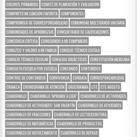
COLORES PRIMARIOS
COMITÉ DE PLANEACIÓN Y EVALUACIÓN
COMPARTO MI CANCIÓN FAVORITA
COMPONENTES
COMPROMISO DE CORRESPONSABILIDAD
COMUNIDAD MULTIGRADO UNITARIA
COMUNIDADES DE APRENDIZAJE
CONCENTRADO DE CALIFICACIONES
CONCIENCIA CRÍTICA
CONOCIENDO A MI COMPAÑERO
CONOZCO Y VALORO A MI FAMILIA
CONSEJO TÉCNICO ESCOLA
CONSEJO TÉCNICO ESCOLAR
CONSEJOS DIDÁCTICOS
CONSTITUCIÓN MEXICANA
CONSULTA ESCUELA POR ESCUELA
CONTENIDO
CONTENIDOS
CONTROL DE CONTENIDOS
CONVIVENCIA
CORBATA
CORRESPONSABILIDAD
CRIANZA
CRONOGRAMA DE ATENCIÓN
CRUCIGRAMA
CTE
CTE AGOSTO
CUADERNILLO
CUADERNILLO "APRENDE A LEER"
CUADERNILLO DE ACTIVIDADES
CUADERNILLO DE ACTIVIDADES: SAN VALENTÍN
CUADERNILLO DE ATIVIDADES
CUADERNILLO DE FRACCIONES
CUADERNILLO DE LECTOESCRITURA
CUADERNILLO DE MATEMÁTICAS
CUADERNILLO DE PRODUCTOS
CUADERNILLO DE REFORZAMIENTO
CUADERNILLO DE REPASO