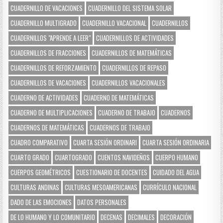
CUADERNILLO DE VACACIONES
CUADERNILLO DEL SISTEMA SOLAR
CUADERNILLO MULTIGRADO
CUADERNILLO VACACIONAL
CUADERNILLOS
CUADERNILLOS "APRENDE A LEER"
CUADERNILLOS DE ACTIVIDADES
CUADERNILLOS DE FRACCIONES
CUADERNILLOS DE MATEMÁTICAS
CUADERNILLOS DE REFORZAMIENTO
CUADERNILLOS DE REPASO
CUADERNILLOS DE VACACIONES
CUADERNILLOS VACACIONALES
CUADERNO DE ACTIVIDADES
CUADERNO DE MATEMÁTICAS
CUADERNO DE MULTIPLICACIONES
CUADERNO DE TRABAJO
CUADERNOS
CUADERNOS DE MATEMÁTICAS
CUADERNOS DE TRABAJO
CUADRO COMPARATIVO
CUARTA SESIÓN ORDINARI
CUARTA SESIÓN ORDINARIA
CUARTO GRADO
CUARTOGRADO
CUENTOS NAVIDEÑOS
CUERPO HUMANO
CUERPOS GEOMÉTRICOS
CUESTIONARIO DE DOCENTES
CUIDADO DEL AGUA
CULTURAS ANDINAS
CULTURAS MESOAMERICANAS
CURRÍCULO NACIONAL
DADO DE LAS EMOCIONES
DATOS PERSONALES
DE LO HUMANO Y LO COMUNITARIO
DECENAS
DECIMALES
DECORACIÓN