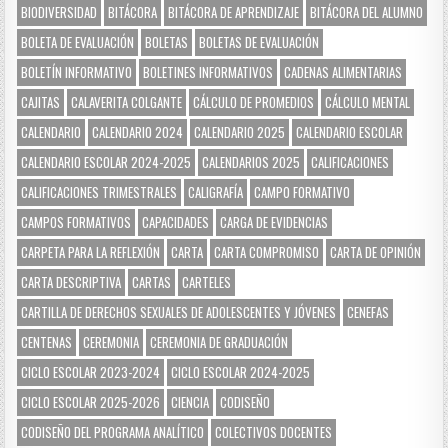
BIODIVERSIDAD
BITÁCORA
BITÁCORA DE APRENDIZAJE
BITÁCORA DEL ALUMNO
BOLETA DE EVALUACIÓN
BOLETAS
BOLETAS DE EVALUACIÓN
BOLETÍN INFORMATIVO
BOLETINES INFORMATIVOS
CADENAS ALIMENTARIAS
CAJITAS
CALAVERITA COLGANTE
CÁLCULO DE PROMEDIOS
CÁLCULO MENTAL
CALENDARIO
CALENDARIO 2024
CALENDARIO 2025
CALENDARIO ESCOLAR
CALENDARIO ESCOLAR 2024-2025
CALENDARIOS 2025
CALIFICACIONES
CALIFICACIONES TRIMESTRALES
CALIGRAFÍA
CAMPO FORMATIVO
CAMPOS FORMATIVOS
CAPACIDADES
CARGA DE EVIDENCIAS
CARPETA PARA LA REFLEXIÓN
CARTA
CARTA COMPROMISO
CARTA DE OPINIÓN
CARTA DESCRIPTIVA
CARTAS
CARTELES
CARTILLA DE DERECHOS SEXUALES DE ADOLESCENTES Y JÓVENES
CENEFAS
CENTENAS
CEREMONIA
CEREMONIA DE GRADUACIÓN
CICLO ESCOLAR 2023-2024
CICLO ESCOLAR 2024-2025
CICLO ESCOLAR 2025-2026
CIENCIA
CODISEÑO
CODISEÑO DEL PROGRAMA ANALÍTICO
COLECTIVOS DOCENTES