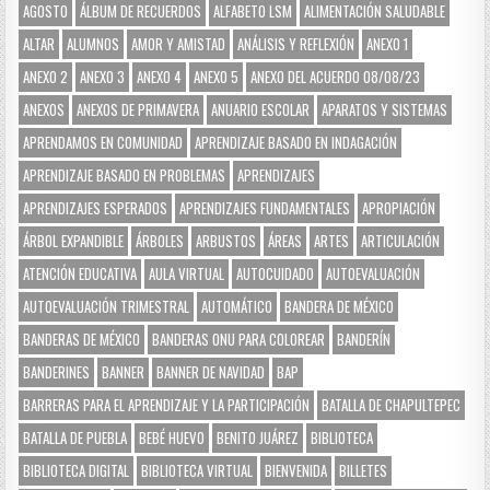
AGOSTO
ÁLBUM DE RECUERDOS
ALFABETO LSM
ALIMENTACIÓN SALUDABLE
ALTAR
ALUMNOS
AMOR Y AMISTAD
ANÁLISIS Y REFLEXIÓN
ANEXO 1
ANEXO 2
ANEXO 3
ANEXO 4
ANEXO 5
ANEXO DEL ACUERDO 08/08/23
ANEXOS
ANEXOS DE PRIMAVERA
ANUARIO ESCOLAR
APARATOS Y SISTEMAS
APRENDAMOS EN COMUNIDAD
APRENDIZAJE BASADO EN INDAGACIÓN
APRENDIZAJE BASADO EN PROBLEMAS
APRENDIZAJES
APRENDIZAJES ESPERADOS
APRENDIZAJES FUNDAMENTALES
APROPIACIÓN
ÁRBOL EXPANDIBLE
ÁRBOLES
ARBUSTOS
ÁREAS
ARTES
ARTICULACIÓN
ATENCIÓN EDUCATIVA
AULA VIRTUAL
AUTOCUIDADO
AUTOEVALUACIÓN
AUTOEVALUACIÓN TRIMESTRAL
AUTOMÁTICO
BANDERA DE MÉXICO
BANDERAS DE MÉXICO
BANDERAS ONU PARA COLOREAR
BANDERÍN
BANDERINES
BANNER
BANNER DE NAVIDAD
BAP
BARRERAS PARA EL APRENDIZAJE Y LA PARTICIPACIÓN
BATALLA DE CHAPULTEPEC
BATALLA DE PUEBLA
BEBÉ HUEVO
BENITO JUÁREZ
BIBLIOTECA
BIBLIOTECA DIGITAL
BIBLIOTECA VIRTUAL
BIENVENIDA
BILLETES