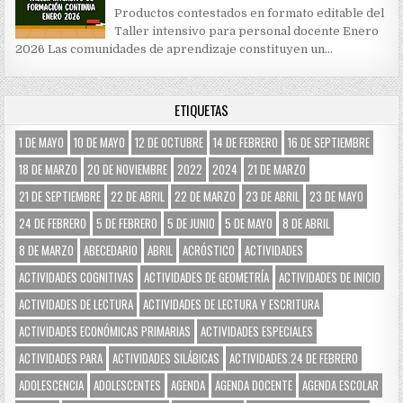
Productos contestados en formato editable del
Taller intensivo para personal docente Enero
2026 Las comunidades de aprendizaje constituyen un…
ETIQUETAS
1 DE MAYO
10 DE MAYO
12 DE OCTUBRE
14 DE FEBRERO
16 DE SEPTIEMBRE
18 DE MARZO
20 DE NOVIEMBRE
2022
2024
21 DE MARZO
21 DE SEPTIEMBRE
22 DE ABRIL
22 DE MARZO
23 DE ABRIL
23 DE MAYO
24 DE FEBRERO
5 DE FEBRERO
5 DE JUNIO
5 DE MAYO
8 DE ABRIL
8 DE MARZO
ABECEDARIO
ABRIL
ACRÓSTICO
ACTIVIDADES
ACTIVIDADES COGNITIVAS
ACTIVIDADES DE GEOMETRÍA
ACTIVIDADES DE INICIO
ACTIVIDADES DE LECTURA
ACTIVIDADES DE LECTURA Y ESCRITURA
ACTIVIDADES ECONÓMICAS PRIMARIAS
ACTIVIDADES ESPECIALES
ACTIVIDADES PARA
ACTIVIDADES SILÁBICAS
ACTIVIDADES.24 DE FEBRERO
ADOLESCENCIA
ADOLESCENTES
AGENDA
AGENDA DOCENTE
AGENDA ESCOLAR