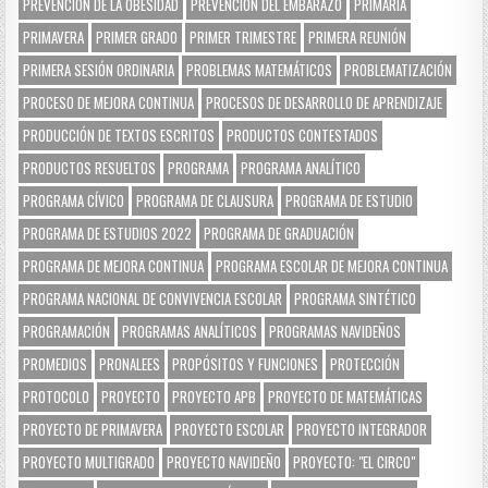
PREVENCIÓN DE LA OBESIDAD
PREVENCIÓN DEL EMBARAZO
PRIMARIA
PRIMAVERA
PRIMER GRADO
PRIMER TRIMESTRE
PRIMERA REUNIÓN
PRIMERA SESIÓN ORDINARIA
PROBLEMAS MATEMÁTICOS
PROBLEMATIZACIÓN
PROCESO DE MEJORA CONTINUA
PROCESOS DE DESARROLLO DE APRENDIZAJE
PRODUCCIÓN DE TEXTOS ESCRITOS
PRODUCTOS CONTESTADOS
PRODUCTOS RESUELTOS
PROGRAMA
PROGRAMA ANALÍTICO
PROGRAMA CÍVICO
PROGRAMA DE CLAUSURA
PROGRAMA DE ESTUDIO
PROGRAMA DE ESTUDIOS 2022
PROGRAMA DE GRADUACIÓN
PROGRAMA DE MEJORA CONTINUA
PROGRAMA ESCOLAR DE MEJORA CONTINUA
PROGRAMA NACIONAL DE CONVIVENCIA ESCOLAR
PROGRAMA SINTÉTICO
PROGRAMACIÓN
PROGRAMAS ANALÍTICOS
PROGRAMAS NAVIDEÑOS
PROMEDIOS
PRONALEES
PROPÓSITOS Y FUNCIONES
PROTECCIÓN
PROTOCOLO
PROYECTO
PROYECTO APB
PROYECTO DE MATEMÁTICAS
PROYECTO DE PRIMAVERA
PROYECTO ESCOLAR
PROYECTO INTEGRADOR
PROYECTO MULTIGRADO
PROYECTO NAVIDEÑO
PROYECTO: "EL CIRCO"