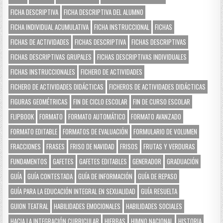
FICHA DESCRIPTIVA
FICHA DESCRIPTIVA DEL ALUMNO
FICHA INDIVIDUAL ACUMULATIVA
FICHA INSTRUCCIONAL
FICHAS
FICHAS DE ACTIVIDADES
FICHAS DESCRIPTIVA
FICHAS DESCRIPTIVAS
FICHAS DESCRIPTIVAS GRUPALES
FICHAS DESCRIPTIVAS INDIVIDUALES
FICHAS INSTRUCCIONALES
FICHERO DE ACTIVIDADES
FICHERO DE ACTIVIDADES DIDÁCTICAS
FICHEROS DE ACTIVIDADES DIDÁCTICAS
FIGURAS GEOMÉTRICAS
FIN DE CICLO ESCOLAR
FIN DE CURSO ESCOLAR
FLIPBOOK
FORMATO
FORMATO AUTOMÁTICO
FORMATO AVANZADO
FORMATO EDITABLE
FORMATOS DE EVALUACIÓN
FORMULARIO DE VOLUMEN
FRACCIONES
FRASES
FRISO DE NAVIDAD
FRISOS
FRUTAS Y VERDURAS
FUNDAMENTOS
GAFETES
GAFETES EDITABLES
GENERADOR
GRADUACIÓN
GUÍA
GUÍA CONTESTADA
GUÍA DE INFORMACIÓN
GUÍA DE REPASO
GUÍA PARA LA EDUCACIÓN INTEGRAL EN SEXUALIDAD
GUÍA RESUELTA
GUION TEATRAL
HABILIDADES EMOCIONALES
HABILIDADES SOCIALES
HACIA LA INTEGRACIÓN CURRICULAR
HIERBAS
HIMNO NACIONAL
HISTORIA