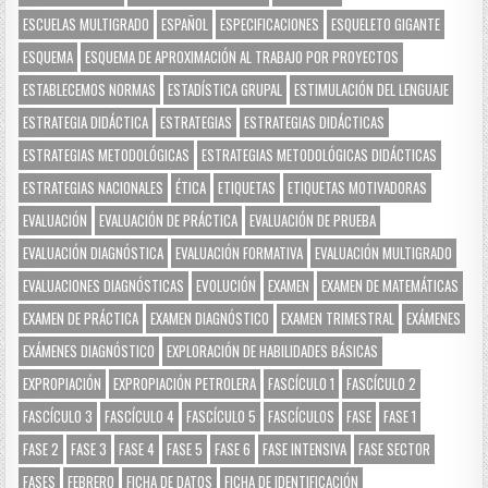
ESCUELAS MULTIGRADO
ESPAÑOL
ESPECIFICACIONES
ESQUELETO GIGANTE
ESQUEMA
ESQUEMA DE APROXIMACIÓN AL TRABAJO POR PROYECTOS
ESTABLECEMOS NORMAS
ESTADÍSTICA GRUPAL
ESTIMULACIÓN DEL LENGUAJE
ESTRATEGIA DIDÁCTICA
ESTRATEGIAS
ESTRATEGIAS DIDÁCTICAS
ESTRATEGIAS METODOLÓGICAS
ESTRATEGIAS METODOLÓGICAS DIDÁCTICAS
ESTRATEGIAS NACIONALES
ÉTICA
ETIQUETAS
ETIQUETAS MOTIVADORAS
EVALUACIÓN
EVALUACIÓN DE PRÁCTICA
EVALUACIÓN DE PRUEBA
EVALUACIÓN DIAGNÓSTICA
EVALUACIÓN FORMATIVA
EVALUACIÓN MULTIGRADO
EVALUACIONES DIAGNÓSTICAS
EVOLUCIÓN
EXAMEN
EXAMEN DE MATEMÁTICAS
EXAMEN DE PRÁCTICA
EXAMEN DIAGNÓSTICO
EXAMEN TRIMESTRAL
EXÁMENES
EXÁMENES DIAGNÓSTICO
EXPLORACIÓN DE HABILIDADES BÁSICAS
EXPROPIACIÓN
EXPROPIACIÓN PETROLERA
FASCÍCULO 1
FASCÍCULO 2
FASCÍCULO 3
FASCÍCULO 4
FASCÍCULO 5
FASCÍCULOS
FASE
FASE 1
FASE 2
FASE 3
FASE 4
FASE 5
FASE 6
FASE INTENSIVA
FASE SECTOR
FASES
FEBRERO
FICHA DE DATOS
FICHA DE IDENTIFICACIÓN