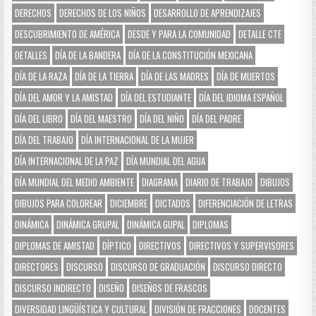
DERECHOS
DERECHOS DE LOS NIÑOS
DESARROLLO DE APRENDIZAJES
DESCUBRIMIENTO DE AMÉRICA
DESDE Y PARA LA COMUNIDAD
DETALLE CTE
DETALLES
DÍA DE LA BANDERA
DÍA DE LA CONSTITUCIÓN MEXICANA
DÍA DE LA RAZA
DÍA DE LA TIERRA
DÍA DE LAS MADRES
DÍA DE MUERTOS
DÍA DEL AMOR Y LA AMISTAD
DÍA DEL ESTUDIANTE
DÍA DEL IDIOMA ESPAÑOL
DÍA DEL LIBRO
DÍA DEL MAESTRO
DÍA DEL NIÑO
DÍA DEL PADRE
DÍA DEL TRABAJO
DÍA INTERNACIONAL DE LA MUJER
DÍA INTERNACIONAL DE LA PAZ
DÍA MUNDIAL DEL AGUA
DÍA MUNDIAL DEL MEDIO AMBIENTE
DIAGRAMA
DIARIO DE TRABAJO
DIBUJOS
DIBUJOS PARA COLOREAR
DICIEMBRE
DICTADOS
DIFERENCIACIÓN DE LETRAS
DINÁMICA
DINÁMICA GRUPAL
DINÁMICA GUPAL
DIPLOMAS
DIPLOMAS DE AMISTAD
DÍPTICO
DIRECTIVOS
DIRECTIVOS Y SUPERVISORES
DIRECTORES
DISCURSO
DISCURSO DE GRADUACIÓN
DISCURSO DIRECTO
DISCURSO INDIRECTO
DISEÑO
DISEÑOS DE FRASCOS
DIVERSIDAD LINGÜÍSTICA Y CULTURAL
DIVISIÓN DE FRACCIONES
DOCENTES