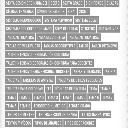
SEXTA SESIÓN ORDINARIA DEL
SEXTO
SEXTO GRADO
SIGNIFICADO
SÍLABAS
SÍLABAS TRABADAS
SÍMBOLOS PATRIOS
SISAT
SISMO
SISTEMA INMUNOLÓGICO
SISTEMA NERVIOSO
SISTEMA SOLAR
SISTEMAS DEL CUERPO HUMANO
SOPA DE LETRAS
STICKERS
SUSTANTIVOS
TABLA AUTOMÁTICA
TABLA DESCRIPTIVA
TABLAS AUTOMÁTICAS
TABLAS DE MULTIPLICAR
TABLAS DESCRIPTIVAS
TALLER
TALLER INTENSIVO
TALLER INTENSIVO DE FORMACIÓN CONTINUA
TALLER INTENSIVO DE FORMACIÓN CONTINUA PARA DOCENTES
TALLER INTENSIVO PARA PERSONAL DOCENTE
TAREAS Y TRABAJOS
TARJETA
TARJETAS
TARJETAS DE AMISTAD
TARJETAS DE ÚTILES ESCOLARES
TARJETAS PARA COLOREAR
TEA
TÉCNICAS DE PINTURA
TEMA
TEMA 3
TEMA 1
TEMA 10
TEMA 2
TEMA 3
TEMA 4
TEMA 5
TEMA 6
TEMA 7
TEMA 8
TEMA 9
TENDEDERO NUMÉRICO
TERCER GRADO
TERCER TRIMESTRE
TERCERA SESIÓN ORDINARIA
TEXTOS NARRATIVOS
TEXTOS Y VÍDEOS
TIPOS DE ÁNGULOS
TIPOS DE ORACIONES