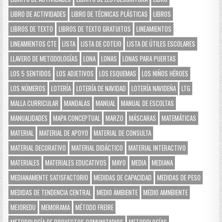
LIBRO DE ACTIVIDADES
LIBRO DE TÉCNICAS PLÁSTICAS
LIBROS
LIBROS DE TEXTO
LIBROS DE TEXTO GRATUITOS
LINEAMIENTOS
LINEAMIENTOS CTE
LISTA
LISTA DE COTEJO
LISTA DE ÚTILES ESCOLARES
LLAVERO DE METODOLOGÍAS
LONA
LONAS
LONAS PARA PUERTAS
LOS 5 SENTIDOS
LOS ADJETIVOS
LOS ESQUEMAS
LOS NIÑOS HÉROES
LOS NÚMEROS
LOTERÍA
LOTERÍA DE NAVIDAD
LOTERÍA NAVIDEÑA
LTG
MALLA CURRICULAR
MANDALAS
MANUAL
MANUAL DE ESCOLTAS
MANUALIDADES
MAPA CONCEPTUAL
MARZO
MÁSCARAS
MATEMÁTICAS
MATERIAL
MATERIAL DE APOYO
MATERIAL DE CONSULTA
MATERIAL DECORATIVO
MATERIAL DIDÁCTICO
MATERIAL INTERACTIVO
MATERIALES
MATERIALES EDUCATIVOS
MAYO
MEDIA
MEDIANA
MEDIANAMENTE SATISFACTORIO
MEDIDAS DE CAPACIDAD
MEDIDAS DE PESO
MEDIDAS DE TENDENCIA CENTRAL
MEDIO AMBIENTE
MEDIO AMNBIENTE
MEJOREDU
MEMORAMA
MÉTODO FREIRE
METODOLOGÍA DE PROYECTOS COMUNITARIOS
METODOLOGÍAS