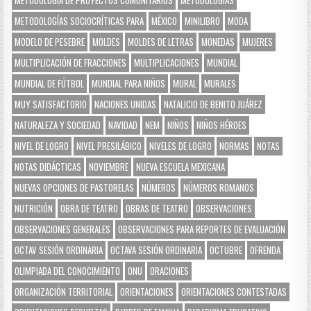
METODOLOGÍAS SOCIOCRÍTICAS PARA
MÉXICO
MINILIBRO
MODA
MODELO DE PESEBRE
MOLDES
MOLDES DE LETRAS
MONEDAS
MUJERES
MULTIPLICACIÓN DE FRACCIONES
MULTIPLICACIONES
MUNDIAL
MUNDIAL DE FÚTBOL
MUNDIAL PARA NIÑOS
MURAL
MURALES
MUY SATISFACTORIO
NACIONES UNIDAS
NATALICIO DE BENITO JUÁREZ
NATURALEZA Y SOCIEDAD
NAVIDAD
NEM
NIÑOS
NIÑOS HÉROES
NIVEL DE LOGRO
NIVEL PRESILÁBICO
NIVELES DE LOGRO
NORMAS
NOTAS
NOTAS DIDÁCTICAS
NOVIEMBRE
NUEVA ESCUELA MEXICANA
NUEVAS OPCIONES DE PASTORELAS
NÚMEROS
NÚMEROS ROMANOS
NUTRICIÓN
OBRA DE TEATRO
OBRAS DE TEATRO
OBSERVACIONES
OBSERVACIONES GENERALES
OBSERVACIONES PARA REPORTES DE EVALUACIÓN
OCTAV SESIÓN ORDINARIA
OCTAVA SESIÓN ORDINARIA
OCTUBRE
OFRENDA
OLIMPIADA DEL CONOCIMIENTO
ONU
ORACIONES
ORGANIZACIÓN TERRITORIAL
ORIENTACIONES
ORIENTACIONES CONTESTADAS