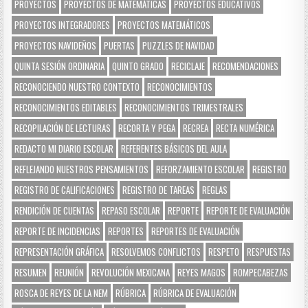
PROYECTOS
PROYECTOS DE MATEMÁTICAS
PROYECTOS EDUCATIVOS
PROYECTOS INTEGRADORES
PROYECTOS MATEMÁTICOS
PROYECTOS NAVIDEÑOS
PUERTAS
PUZZLES DE NAVIDAD
QUINTA SESIÓN ORDINARIA
QUINTO GRADO
RECICLAJE
RECOMENDACIONES
RECONOCIENDO NUESTRO CONTEXTO
RECONOCIMIENTOS
RECONOCIMIENTOS EDITABLES
RECONOCIMIENTOS TRIMESTRALES
RECOPILACIÓN DE LECTURAS
RECORTA Y PEGA
RECREA
RECTA NUMÉRICA
REDACTO MI DIARIO ESCOLAR
REFERENTES BÁSICOS DEL AULA
REFLEJANDO NUESTROS PENSAMIENTOS
REFORZAMIENTO ESCOLAR
REGISTRO
REGISTRO DE CALIFICACIONES
REGISTRO DE TAREAS
REGLAS
RENDICIÓN DE CUENTAS
REPASO ESCOLAR
REPORTE
REPORTE DE EVALUACIÓN
REPORTE DE INCIDENCIAS
REPORTES
REPORTES DE EVALUACIÓN
REPRESENTACIÓN GRÁFICA
RESOLVEMOS CONFLICTOS
RESPETO
RESPUESTAS
RESUMEN
REUNIÓN
REVOLUCIÓN MEXICANA
REYES MAGOS
ROMPECABEZAS
ROSCA DE REYES DE LA NEM
RÚBRICA
RÚBRICA DE EVALUACIÓN