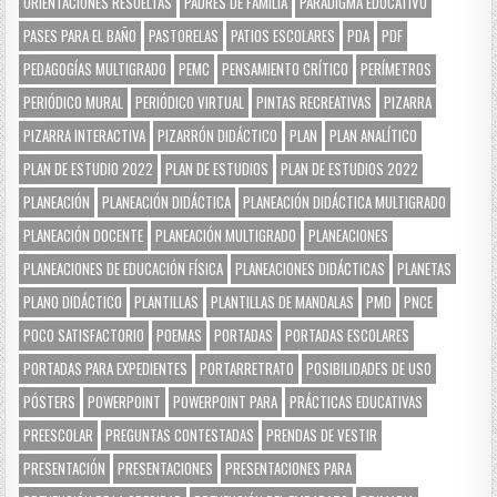
ORIENTACIONES RESUELTAS
PADRES DE FAMILIA
PARADIGMA EDUCATIVO
PASES PARA EL BAÑO
PASTORELAS
PATIOS ESCOLARES
PDA
PDF
PEDAGOGÍAS MULTIGRADO
PEMC
PENSAMIENTO CRÍTICO
PERÍMETROS
PERIÓDICO MURAL
PERIÓDICO VIRTUAL
PINTAS RECREATIVAS
PIZARRA
PIZARRA INTERACTIVA
PIZARRÓN DIDÁCTICO
PLAN
PLAN ANALÍTICO
PLAN DE ESTUDIO 2022
PLAN DE ESTUDIOS
PLAN DE ESTUDIOS 2022
PLANEACIÓN
PLANEACIÓN DIDÁCTICA
PLANEACIÓN DIDÁCTICA MULTIGRADO
PLANEACIÓN DOCENTE
PLANEACIÓN MULTIGRADO
PLANEACIONES
PLANEACIONES DE EDUCACIÓN FÍSICA
PLANEACIONES DIDÁCTICAS
PLANETAS
PLANO DIDÁCTICO
PLANTILLAS
PLANTILLAS DE MANDALAS
PMD
PNCE
POCO SATISFACTORIO
POEMAS
PORTADAS
PORTADAS ESCOLARES
PORTADAS PARA EXPEDIENTES
PORTARRETRATO
POSIBILIDADES DE USO
PÓSTERS
POWERPOINT
POWERPOINT PARA
PRÁCTICAS EDUCATIVAS
PREESCOLAR
PREGUNTAS CONTESTADAS
PRENDAS DE VESTIR
PRESENTACIÓN
PRESENTACIONES
PRESENTACIONES PARA