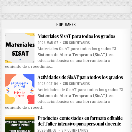
a
r
c
h
POPULARES
f
o
Materiales SisAT para todos los grados
r
:
2024-MAR-07
•
SIN COMENTARIOS
Materiales SisAT para todos los grados El
Sistema de Alerta Temprana (SisAT)
en
educación básica es una herramienta o
conjunto de procedimie…
Actividades de SisAT para todos los grados
2023-OCT-04
•
SIN COMENTARIOS
Actividades de SisAT para todos los grados El
Sistema de Alerta Temprana (SisAT)
en
educación básica es una herramienta o
conjunto de proced…
Productos contestados en formato editable
del Taller intensivo para personal docente
2026-ENE-08
•
SIN COMENTARIOS