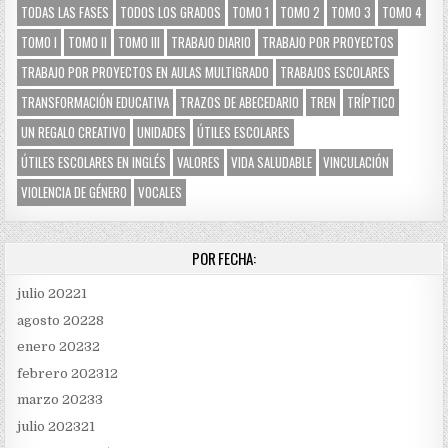
TODAS LAS FASES
TODOS LOS GRADOS
TOMO 1
TOMO 2
TOMO 3
TOMO 4
TOMO I
TOMO II
TOMO III
TRABAJO DIARIO
TRABAJO POR PROYECTOS
TRABAJO POR PROYECTOS EN AULAS MULTIGRADO
TRABAJOS ESCOLARES
TRANSFORMACIÓN EDUCATIVA
TRAZOS DE ABECEDARIO
TREN
TRÍPTICO
UN REGALO CREATIVO
UNIDADES
ÚTILES ESCOLARES
ÚTILES ESCOLARES EN INGLÉS
VALORES
VIDA SALUDABLE
VINCULACIÓN
VIOLENCIA DE GÉNERO
VOCALES
POR FECHA:
julio 2022
1
agosto 2022
8
enero 2023
2
febrero 2023
12
marzo 2023
3
julio 2023
21