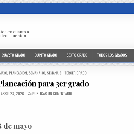
tes en cuanto a
aestros cuenten
CUARTO GRADO
QUINTO GRADO
SEXTO GRADO
TODOS LOS GRADOS
MAYO
,
PLANEACIÓN
,
SEMANA 30
,
SEMANA 31
,
TERCER GRADO
Planeación para 3er grado
ABRIL 23, 2026
PUBLICAR UN COMENTARIO
 8 de mayo