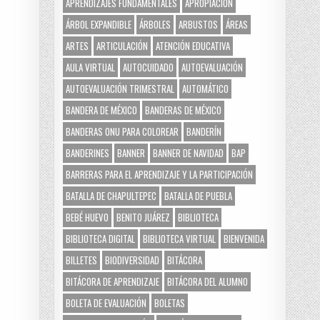
APRENDIZAJES FUNDAMENTALES
APROPIACIÓN
ÁRBOL EXPANDIBLE
ÁRBOLES
ARBUSTOS
ÁREAS
ARTES
ARTICULACIÓN
ATENCIÓN EDUCATIVA
AULA VIRTUAL
AUTOCUIDADO
AUTOEVALUACIÓN
AUTOEVALUACIÓN TRIMESTRAL
AUTOMÁTICO
BANDERA DE MÉXICO
BANDERAS DE MÉXICO
BANDERAS ONU PARA COLOREAR
BANDERÍN
BANDERINES
BANNER
BANNER DE NAVIDAD
BAP
BARRERAS PARA EL APRENDIZAJE Y LA PARTICIPACIÓN
BATALLA DE CHAPULTEPEC
BATALLA DE PUEBLA
BEBÉ HUEVO
BENITO JUÁREZ
BIBLIOTECA
BIBLIOTECA DIGITAL
BIBLIOTECA VIRTUAL
BIENVENIDA
BILLETES
BIODIVERSIDAD
BITÁCORA
BITÁCORA DE APRENDIZAJE
BITÁCORA DEL ALUMNO
BOLETA DE EVALUACIÓN
BOLETAS