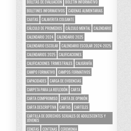
BOLETAS DE EVALUACIÓN
BOLETÍN INFORMATIVO
BOLETINES INFORMATIVOS
CADENAS ALIMENTARIAS
CAJITAS
CALAVERITA COLGANTE
CÁLCULO DE PROMEDIOS
CÁLCULO MENTAL
CALENDARIO
CALENDARIO 2024
CALENDARIO 2025
CALENDARIO ESCOLAR
CALENDARIO ESCOLAR 2024-2025
CALENDARIOS 2025
CALIFICACIONES
CALIFICACIONES TRIMESTRALES
CALIGRAFÍA
CAMPO FORMATIVO
CAMPOS FORMATIVOS
CAPACIDADES
CARGA DE EVIDENCIAS
CARPETA PARA LA REFLEXIÓN
CARTA
CARTA COMPROMISO
CARTA DE OPINIÓN
CARTA DESCRIPTIVA
CARTAS
CARTELES
CARTILLA DE DERECHOS SEXUALES DE ADOLESCENTES Y
JÓVENES
CENEFAS
CENTENAS
CEREMONIA