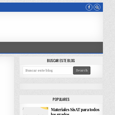
BUSCAR ESTE BLOG
S
e
a
r
c
h
POPULARES
f
o
Materiales SisAT para todos
r
los grados
: