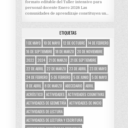
formato editable del Taller intensivo para
personal docente Enero 2026 Las
comunidades de aprendizaje constituyen un…
ETIQUETAS
1 DE MAYO
10 DE MAYO
12 DE OCTUBRE
14 DE FEBRERO
16 DE SEPTIEMBRE
18 DE MARZO
20 DE NOVIEMBRE
2022
2024
21 DE MARZO
21 DE SEPTIEMBRE
22 DE ABRIL
22 DE MARZO
23 DE ABRIL
23 DE MAYO
24 DE FEBRERO
5 DE FEBRERO
5 DE JUNIO
5 DE MAYO
8 DE ABRIL
8 DE MARZO
ABECEDARIO
ABRIL
ACRÓSTICO
ACTIVIDADES
ACTIVIDADES COGNITIVAS
ACTIVIDADES DE GEOMETRÍA
ACTIVIDADES DE INICIO
ACTIVIDADES DE LECTURA
ACTIVIDADES DE LECTURA Y ESCRITURA