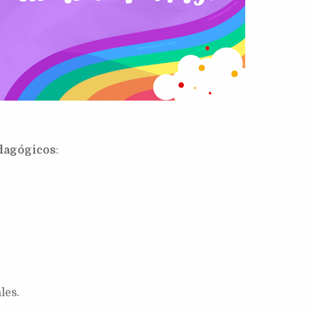
dagógicos
:
les.