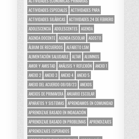
ACTIVIDADES ECONÓMICAS PRIMARIAS
ACTIVIDADES ESPECIALES
ACTIVIDADES PARA
ACTIVIDADES SILÁBICAS
ACTIVIDADES.24 DE FEBRERO
ADOLESCENCIA
ADOLESCENTES
AGENDA
AGENDA DOCENTE
AGENDA ESCOLAR
AGOSTO
ÁLBUM DE RECUERDOS
ALFABETO LSM
ALIMENTACIÓN SALUDABLE
ALTAR
ALUMNOS
AMOR Y AMISTAD
ANÁLISIS Y REFLEXIÓN
ANEXO 1
ANEXO 2
ANEXO 3
ANEXO 4
ANEXO 5
ANEXO DEL ACUERDO 08/08/23
ANEXOS
ANEXOS DE PRIMAVERA
ANUARIO ESCOLAR
APARATOS Y SISTEMAS
APRENDAMOS EN COMUNIDAD
APRENDIZAJE BASADO EN INDAGACIÓN
APRENDIZAJE BASADO EN PROBLEMAS
APRENDIZAJES
APRENDIZAJES ESPERADOS