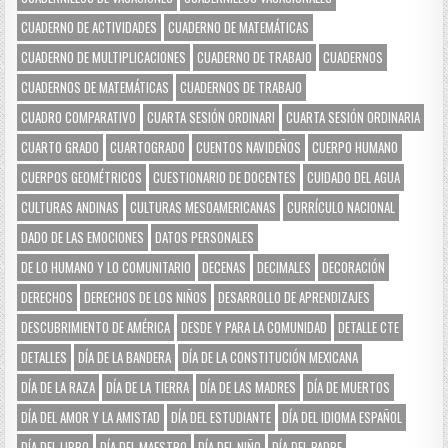
CUADERNO DE ACTIVIDADES
CUADERNO DE MATEMÁTICAS
CUADERNO DE MULTIPLICACIONES
CUADERNO DE TRABAJO
CUADERNOS
CUADERNOS DE MATEMÁTICAS
CUADERNOS DE TRABAJO
CUADRO COMPARATIVO
CUARTA SESIÓN ORDINARI
CUARTA SESIÓN ORDINARIA
CUARTO GRADO
CUARTOGRADO
CUENTOS NAVIDEÑOS
CUERPO HUMANO
CUERPOS GEOMÉTRICOS
CUESTIONARIO DE DOCENTES
CUIDADO DEL AGUA
CULTURAS ANDINAS
CULTURAS MESOAMERICANAS
CURRÍCULO NACIONAL
DADO DE LAS EMOCIONES
DATOS PERSONALES
DE LO HUMANO Y LO COMUNITARIO
DECENAS
DECIMALES
DECORACIÓN
DERECHOS
DERECHOS DE LOS NIÑOS
DESARROLLO DE APRENDIZAJES
DESCUBRIMIENTO DE AMÉRICA
DESDE Y PARA LA COMUNIDAD
DETALLE CTE
DETALLES
DÍA DE LA BANDERA
DÍA DE LA CONSTITUCIÓN MEXICANA
DÍA DE LA RAZA
DÍA DE LA TIERRA
DÍA DE LAS MADRES
DÍA DE MUERTOS
DÍA DEL AMOR Y LA AMISTAD
DÍA DEL ESTUDIANTE
DÍA DEL IDIOMA ESPAÑOL
DÍA DEL LIBRO
DÍA DEL MAESTRO
DÍA DEL NIÑO
DÍA DEL PADRE