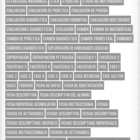
ESTRATEGIAS NACIONALES
ÉTICA
ETIQUETAS
ETIQUETAS MOTIVADORAS
EVALUACIÓN
EVALUACIÓN DE PRÁCTICA
EVALUACIÓN DE PRUEBA
EVALUACIÓN DIAGNÓSTICA
EVALUACIÓN FORMATIVA
EVALUACIÓN MULTIGRADO
EVALUACIONES DIAGNÓSTICAS
EVOLUCIÓN
EXAMEN
EXAMEN DE MATEMÁTICAS
EXAMEN DE PRÁCTICA
EXAMEN DIAGNÓSTICO
EXAMEN TRIMESTRAL
EXÁMENES
EXÁMENES DIAGNÓSTICO
EXPLORACIÓN DE HABILIDADES BÁSICAS
EXPROPIACIÓN
EXPROPIACIÓN PETROLERA
FASCÍCULO 1
FASCÍCULO 2
FASCÍCULO 3
FASCÍCULO 4
FASCÍCULO 5
FASCÍCULOS
FASE
FASE 1
FASE 2
FASE 3
FASE 4
FASE 5
FASE 6
FASE INTENSIVA
FASE SECTOR
FASES
FEBRERO
FICHA DE DATOS
FICHA DE IDENTIFICACIÓN
FICHA DESCRIPTIVA
FICHA DESCRIPTIVA DEL ALUMNO
FICHA INDIVIDUAL ACUMULATIVA
FICHA INSTRUCCIONAL
FICHAS
FICHAS DE ACTIVIDADES
FICHAS DESCRIPTIVA
FICHAS DESCRIPTIVAS
FICHAS DESCRIPTIVAS GRUPALES
FICHAS DESCRIPTIVAS INDIVIDUALES
FICHAS INSTRUCCIONALES
FICHERO DE ACTIVIDADES