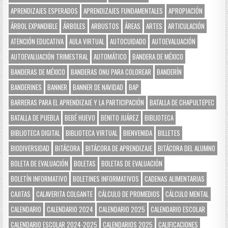
APRENDIZAJES ESPERADOS
APRENDIZAJES FUNDAMENTALES
APROPIACIÓN
ÁRBOL EXPANDIBLE
ÁRBOLES
ARBUSTOS
ÁREAS
ARTES
ARTICULACIÓN
ATENCIÓN EDUCATIVA
AULA VIRTUAL
AUTOCUIDADO
AUTOEVALUACIÓN
AUTOEVALUACIÓN TRIMESTRAL
AUTOMÁTICO
BANDERA DE MÉXICO
BANDERAS DE MÉXICO
BANDERAS ONU PARA COLOREAR
BANDERÍN
BANDERINES
BANNER
BANNER DE NAVIDAD
BAP
BARRERAS PARA EL APRENDIZAJE Y LA PARTICIPACIÓN
BATALLA DE CHAPULTEPEC
BATALLA DE PUEBLA
BEBÉ HUEVO
BENITO JUÁREZ
BIBLIOTECA
BIBLIOTECA DIGITAL
BIBLIOTECA VIRTUAL
BIENVENIDA
BILLETES
BIODIVERSIDAD
BITÁCORA
BITÁCORA DE APRENDIZAJE
BITÁCORA DEL ALUMNO
BOLETA DE EVALUACIÓN
BOLETAS
BOLETAS DE EVALUACIÓN
BOLETÍN INFORMATIVO
BOLETINES INFORMATIVOS
CADENAS ALIMENTARIAS
CAJITAS
CALAVERITA COLGANTE
CÁLCULO DE PROMEDIOS
CÁLCULO MENTAL
CALENDARIO
CALENDARIO 2024
CALENDARIO 2025
CALENDARIO ESCOLAR
CALENDARIO ESCOLAR 2024-2025
CALENDARIOS 2025
CALIFICACIONES