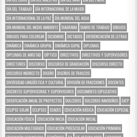
DÍA DEL TRABAJO
DÍA INTERNACIONAL DE LA MUJER
DÍA INTERNACIONAL DE LA PAZ
DÍA MUNDIAL DEL AGUA
DÍA MUNDIAL DEL MEDIO AMBIENTE
DIAGRAMA
DIARIO DE TRABAJO
DIBUJOS
DIBUJOS PARA COLOREAR
DICIEMBRE
DICTADOS
DIFERENCIACIÓN DE LETRAS
DINÁMICA
DINÁMICA GRUPAL
DINÁMICA GUPAL
DIPLOMAS
DIPLOMAS DE AMISTAD
DÍPTICO
DIRECTIVOS
DIRECTIVOS Y SUPERVISORES
DIRECTORES
DISCURSO
DISCURSO DE GRADUACIÓN
DISCURSO DIRECTO
DISCURSO INDIRECTO
DISEÑO
DISEÑOS DE FRASCOS
DIVERSIDAD LINGÜÍSTICA Y CULTURAL
DIVISIÓN DE FRACCIONES
DOCENTES
DOCENTES SUPERVISORAS Y SUPERVISORES
DOCUMENTO EXPLICATIVO
DOSIFICACIÓN ANUAL DE PROYECTOS
DULCEROS
DULCEROS NAVIDEÑOS
EATP
ECLIPSE SOLAR
ECLIPSES
EDADES
EDUCACIÓN BÁSICA
EDUCACIÓN ESPECIAL
EDUCACIÓN FÍSICA
EDUCACIÓN INICIA
EDUCACIÓN INICIAL
EDUCACIÓN MULTIGRADO
EDUCACIÓN PREESCOLAR
EDUCACIÓN PRIMARIA