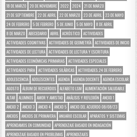
18 DE MARZO
20 DE NOVIEMBRE
2022
2024
21 DE MARZO
21 DE SEPTIEMBRE
22 DE ABRIL
22 DE MARZO
23 DE ABRIL
23 DE MAYO
24 DE FEBRERO
5 DE FEBRERO
5 DE JUNIO
5 DE MAYO
8 DE ABRIL
8 DE MARZO
ABECEDARIO
ABRIL
ACRÓSTICO
ACTIVIDADES
ACTIVIDADES COGNITIVAS
ACTIVIDADES DE GEOMETRÍA
ACTIVIDADES DE INICIO
ACTIVIDADES DE LECTURA
ACTIVIDADES DE LECTURA Y ESCRITURA
ACTIVIDADES ECONÓMICAS PRIMARIAS
ACTIVIDADES ESPECIALES
ACTIVIDADES PARA
ACTIVIDADES SILÁBICAS
ACTIVIDADES.24 DE FEBRERO
ADOLESCENCIA
ADOLESCENTES
AGENDA
AGENDA DOCENTE
AGENDA ESCOLAR
AGOSTO
ÁLBUM DE RECUERDOS
ALFABETO LSM
ALIMENTACIÓN SALUDABLE
ALTAR
ALUMNOS
AMOR Y AMISTAD
ANÁLISIS Y REFLEXIÓN
ANEXO 1
ANEXO 2
ANEXO 3
ANEXO 4
ANEXO 5
ANEXO DEL ACUERDO 08/08/23
ANEXOS
ANEXOS DE PRIMAVERA
ANUARIO ESCOLAR
APARATOS Y SISTEMAS
APRENDAMOS EN COMUNIDAD
APRENDIZAJE BASADO EN INDAGACIÓN
APRENDIZAJE BASADO EN PROBLEMAS
APRENDIZAJES