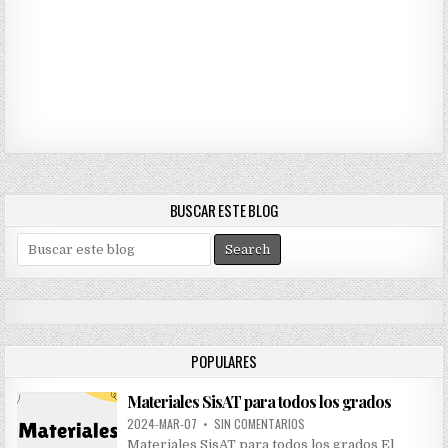
BUSCAR ESTE BLOG
S
e
a
r
c
h
POPULARES
f
o
Materiales SisAT para todos los grados
r
:
2024-MAR-07
•
SIN COMENTARIOS
Materiales SisAT para todos los grados El