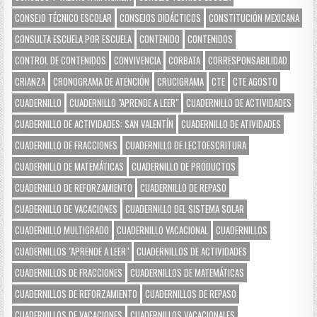
CONSEJO TÉCNICO ESCOLAR
CONSEJOS DIDÁCTICOS
CONSTITUCIÓN MEXICANA
CONSULTA ESCUELA POR ESCUELA
CONTENIDO
CONTENIDOS
CONTROL DE CONTENIDOS
CONVIVENCIA
CORBATA
CORRESPONSABILIDAD
CRIANZA
CRONOGRAMA DE ATENCIÓN
CRUCIGRAMA
CTE
CTE AGOSTO
CUADERNILLO
CUADERNILLO "APRENDE A LEER"
CUADERNILLO DE ACTIVIDADES
CUADERNILLO DE ACTIVIDADES: SAN VALENTÍN
CUADERNILLO DE ATIVIDADES
CUADERNILLO DE FRACCIONES
CUADERNILLO DE LECTOESCRITURA
CUADERNILLO DE MATEMÁTICAS
CUADERNILLO DE PRODUCTOS
CUADERNILLO DE REFORZAMIENTO
CUADERNILLO DE REPASO
CUADERNILLO DE VACACIONES
CUADERNILLO DEL SISTEMA SOLAR
CUADERNILLO MULTIGRADO
CUADERNILLO VACACIONAL
CUADERNILLOS
CUADERNILLOS "APRENDE A LEER"
CUADERNILLOS DE ACTIVIDADES
CUADERNILLOS DE FRACCIONES
CUADERNILLOS DE MATEMÁTICAS
CUADERNILLOS DE REFORZAMIENTO
CUADERNILLOS DE REPASO
CUADERNILLOS DE VACACIONES
CUADERNILLOS VACACIONALES