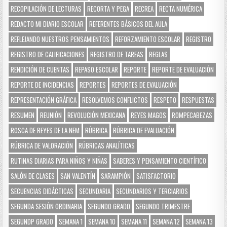
RECOPILACIÓN DE LECTURAS
RECORTA Y PEGA
RECREA
RECTA NUMÉRICA
REDACTO MI DIARIO ESCOLAR
REFERENTES BÁSICOS DEL AULA
REFLEJANDO NUESTROS PENSAMIENTOS
REFORZAMIENTO ESCOLAR
REGISTRO
REGISTRO DE CALIFICACIONES
REGISTRO DE TAREAS
REGLAS
RENDICIÓN DE CUENTAS
REPASO ESCOLAR
REPORTE
REPORTE DE EVALUACIÓN
REPORTE DE INCIDENCIAS
REPORTES
REPORTES DE EVALUACIÓN
REPRESENTACIÓN GRÁFICA
RESOLVEMOS CONFLICTOS
RESPETO
RESPUESTAS
RESUMEN
REUNIÓN
REVOLUCIÓN MEXICANA
REYES MAGOS
ROMPECABEZAS
ROSCA DE REYES DE LA NEM
RÚBRICA
RÚBRICA DE EVALUACIÓN
RÚBRICA DE VALORACIÓN
RÚBRICAS ANALÍTICAS
RUTINAS DIARIAS PARA NIÑOS Y NIÑAS
SABERES Y PENSAMIENTO CIENTÍFICO
SALÓN DE CLASES
SAN VALENTÍN
SARAMPIÓN
SATISFACTORIO
SECUENCIAS DIDÁCTICAS
SECUNDARIA
SECUNDARIOS Y TERCIARIOS
SEGUNDA SESIÓN ORDINARIA
SEGUNDO GRADO
SEGUNDO TRIMESTRE
SEGUNDP GRADO
SEMANA 1
SEMANA 10
SEMANA 11
SEMANA 12
SEMANA 13