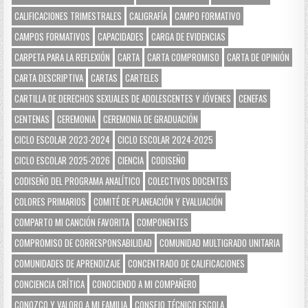
CALIFICACIONES TRIMESTRALES
CALIGRAFÍA
CAMPO FORMATIVO
CAMPOS FORMATIVOS
CAPACIDADES
CARGA DE EVIDENCIAS
CARPETA PARA LA REFLEXIÓN
CARTA
CARTA COMPROMISO
CARTA DE OPINIÓN
CARTA DESCRIPTIVA
CARTAS
CARTELES
CARTILLA DE DERECHOS SEXUALES DE ADOLESCENTES Y JÓVENES
CENEFAS
CENTENAS
CEREMONIA
CEREMONIA DE GRADUACIÓN
CICLO ESCOLAR 2023-2024
CICLO ESCOLAR 2024-2025
CICLO ESCOLAR 2025-2026
CIENCIA
CODISEÑO
CODISEÑO DEL PROGRAMA ANALÍTICO
COLECTIVOS DOCENTES
COLORES PRIMARIOS
COMITÉ DE PLANEACIÓN Y EVALUACIÓN
COMPARTO MI CANCIÓN FAVORITA
COMPONENTES
COMPROMISO DE CORRESPONSABILIDAD
COMUNIDAD MULTIGRADO UNITARIA
COMUNIDADES DE APRENDIZAJE
CONCENTRADO DE CALIFICACIONES
CONCIENCIA CRÍTICA
CONOCIENDO A MI COMPAÑERO
CONOZCO Y VALORO A MI FAMILIA
CONSEJO TÉCNICO ESCOLA