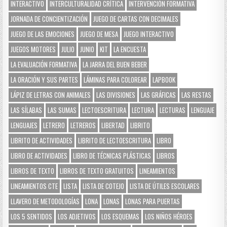
INTERACTIVO
INTERCULTURALIDAD CRÍTICA
INTERVENCIÓN FORMATIVA
JORNADA DE CONCIENTIZACIÓN
JUEGO DE CARTAS CON DECIMALES
JUEGO DE LAS EMOCIONES
JUEGO DE MESA
JUEGO INTERACTIVO
JUEGOS MOTORES
JULIO
JUNIO
KIT
LA ENCUESTA
LA EVALUACIÓN FORMATIVA
LA JARRA DEL BUEN BEBER
LA ORACIÓN Y SUS PARTES
LÁMINAS PARA COLOREAR
LAPBOOK
LÁPIZ DE LETRAS CON ANIMALES
LAS DIVISIONES
LAS GRÁFICAS
LAS RESTAS
LAS SÍLABAS
LAS SUMAS
LECTOESCRITURA
LECTURA
LECTURAS
LENGUAJE
LENGUAJES
LETRERO
LETREROS
LIBERTAD
LIBRITO
LIBRITO DE ACTIVIDADES
LIBRITO DE LECTOESCRITURA
LIBRO
LIBRO DE ACTIVIDADES
LIBRO DE TÉCNICAS PLÁSTICAS
LIBROS
LIBROS DE TEXTO
LIBROS DE TEXTO GRATUITOS
LINEAMIENTOS
LINEAMIENTOS CTE
LISTA
LISTA DE COTEJO
LISTA DE ÚTILES ESCOLARES
LLAVERO DE METODOLOGÍAS
LONA
LONAS
LONAS PARA PUERTAS
LOS 5 SENTIDOS
LOS ADJETIVOS
LOS ESQUEMAS
LOS NIÑOS HÉROES