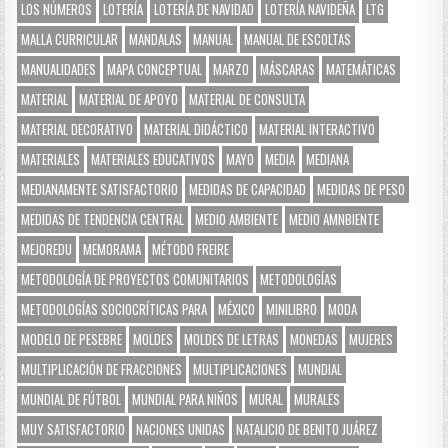
LOS NÚMEROS
LOTERÍA
LOTERÍA DE NAVIDAD
LOTERÍA NAVIDEÑA
LTG
MALLA CURRICULAR
MANDALAS
MANUAL
MANUAL DE ESCOLTAS
MANUALIDADES
MAPA CONCEPTUAL
MARZO
MÁSCARAS
MATEMÁTICAS
MATERIAL
MATERIAL DE APOYO
MATERIAL DE CONSULTA
MATERIAL DECORATIVO
MATERIAL DIDÁCTICO
MATERIAL INTERACTIVO
MATERIALES
MATERIALES EDUCATIVOS
MAYO
MEDIA
MEDIANA
MEDIANAMENTE SATISFACTORIO
MEDIDAS DE CAPACIDAD
MEDIDAS DE PESO
MEDIDAS DE TENDENCIA CENTRAL
MEDIO AMBIENTE
MEDIO AMNBIENTE
MEJOREDU
MEMORAMA
MÉTODO FREIRE
METODOLOGÍA DE PROYECTOS COMUNITARIOS
METODOLOGÍAS
METODOLOGÍAS SOCIOCRÍTICAS PARA
MÉXICO
MINILIBRO
MODA
MODELO DE PESEBRE
MOLDES
MOLDES DE LETRAS
MONEDAS
MUJERES
MULTIPLICACIÓN DE FRACCIONES
MULTIPLICACIONES
MUNDIAL
MUNDIAL DE FÚTBOL
MUNDIAL PARA NIÑOS
MURAL
MURALES
MUY SATISFACTORIO
NACIONES UNIDAS
NATALICIO DE BENITO JUÁREZ