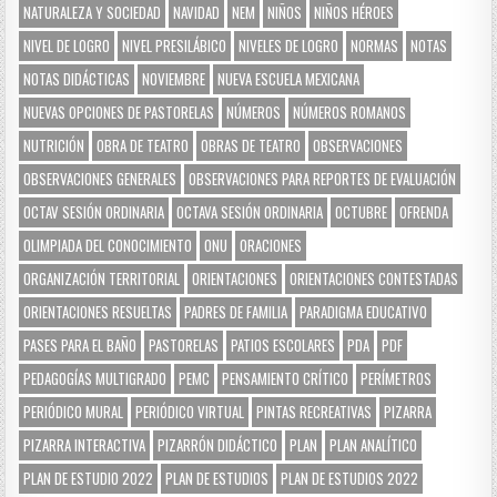
NATURALEZA Y SOCIEDAD
NAVIDAD
NEM
NIÑOS
NIÑOS HÉROES
NIVEL DE LOGRO
NIVEL PRESILÁBICO
NIVELES DE LOGRO
NORMAS
NOTAS
NOTAS DIDÁCTICAS
NOVIEMBRE
NUEVA ESCUELA MEXICANA
NUEVAS OPCIONES DE PASTORELAS
NÚMEROS
NÚMEROS ROMANOS
NUTRICIÓN
OBRA DE TEATRO
OBRAS DE TEATRO
OBSERVACIONES
OBSERVACIONES GENERALES
OBSERVACIONES PARA REPORTES DE EVALUACIÓN
OCTAV SESIÓN ORDINARIA
OCTAVA SESIÓN ORDINARIA
OCTUBRE
OFRENDA
OLIMPIADA DEL CONOCIMIENTO
ONU
ORACIONES
ORGANIZACIÓN TERRITORIAL
ORIENTACIONES
ORIENTACIONES CONTESTADAS
ORIENTACIONES RESUELTAS
PADRES DE FAMILIA
PARADIGMA EDUCATIVO
PASES PARA EL BAÑO
PASTORELAS
PATIOS ESCOLARES
PDA
PDF
PEDAGOGÍAS MULTIGRADO
PEMC
PENSAMIENTO CRÍTICO
PERÍMETROS
PERIÓDICO MURAL
PERIÓDICO VIRTUAL
PINTAS RECREATIVAS
PIZARRA
PIZARRA INTERACTIVA
PIZARRÓN DIDÁCTICO
PLAN
PLAN ANALÍTICO
PLAN DE ESTUDIO 2022
PLAN DE ESTUDIOS
PLAN DE ESTUDIOS 2022