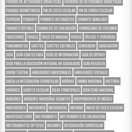
FICHERO DE ACTIVIDADES DIDÁCTICAS
FICHEROS DE ACTIVIDADES DIDÁCTICAS
FIGURAS GEOMÉTRICAS
FIN DE CICLO ESCOLAR
FIN DE CURSO ESCOLAR
FLIPBOOK
FORMATO
FORMATO AUTOMÁTICO
FORMATO AVANZADO
FORMATO EDITABLE
FORMATOS DE EVALUACIÓN
FORMULARIO DE VOLUMEN
FRACCIONES
FRASES
FRISO DE NAVIDAD
FRISOS
FRUTAS Y VERDURAS
FUNDAMENTOS
GAFETES
GAFETES EDITABLES
GENERADOR
GRADUACIÓN
GUÍA
GUÍA CONTESTADA
GUÍA DE INFORMACIÓN
GUÍA DE REPASO
GUÍA PARA LA EDUCACIÓN INTEGRAL EN SEXUALIDAD
GUÍA RESUELTA
GUION TEATRAL
HABILIDADES EMOCIONALES
HABILIDADES SOCIALES
HACIA LA INTEGRACIÓN CURRICULAR
HIERBAS
HIMNO NACIONAL
HISTORIA
HONORES
HUERTO ESCOLAR
IDEAS PRINCIPALES
IDENTIDAD NACIONAL
IMÁGENES
IMÁGENES NAVIDEÑAS GIGANTES
INDEPENDENCIA DE MÉXICO
INDICADORES
INFOGRAFÍA
INFOGRAFÍAS
INFORME
INICIO DE CICLO ESCOLAR
INSATISFACTORIO
INSTRUMENTO
INSTRUMENTO DE VALORACIÓN
INSTRUMENTOS ÓPTICOS
INSUMOS
INTEGRACIÓN CURRICULAR