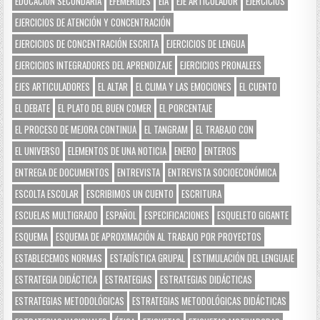
EDUCACIÓN SECUNDARIA
EFEMÉRIDES
EIA
EJE ARTICULADOR
EJERCICIOS
EJERCICIOS DE ATENCIÓN Y CONCENTRACIÓN
EJERCICIOS DE CONCENTRACIÓN ESCRITA
EJERCICIOS DE LENGUA
EJERCICIOS INTEGRADORES DEL APRENDIZAJE
EJERCICIOS PRONALEES
EJES ARTICULADORES
EL ALTAR
EL CLIMA Y LAS EMOCIONES
EL CUENTO
EL DEBATE
EL PLATO DEL BUEN COMER
EL PORCENTAJE
EL PROCESO DE MEJORA CONTINUA
EL TANGRAM
EL TRABAJO CON
EL UNIVERSO
ELEMENTOS DE UNA NOTICIA
ENERO
ENTEROS
ENTREGA DE DOCUMENTOS
ENTREVISTA
ENTREVISTA SOCIOECONÓMICA
ESCOLTA ESCOLAR
ESCRIBIMOS UN CUENTO
ESCRITURA
ESCUELAS MULTIGRADO
ESPAÑOL
ESPECIFICACIONES
ESQUELETO GIGANTE
ESQUEMA
ESQUEMA DE APROXIMACIÓN AL TRABAJO POR PROYECTOS
ESTABLECEMOS NORMAS
ESTADÍSTICA GRUPAL
ESTIMULACIÓN DEL LENGUAJE
ESTRATEGIA DIDÁCTICA
ESTRATEGIAS
ESTRATEGIAS DIDÁCTICAS
ESTRATEGIAS METODOLÓGICAS
ESTRATEGIAS METODOLÓGICAS DIDÁCTICAS