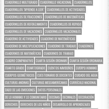
CUADERNILLO MULTIGRADO
CUADERNILLO VACACIONAL
CUADERNILLOS
CUADERNILLOS "APRENDE A LEER"
CUADERNILLOS DE ACTIVIDADES
CUADERNILLOS DE FRACCIONES
CUADERNILLOS DE MATEMÁTICAS
CUADERNILLOS DE REFORZAMIENTO
CUADERNILLOS DE REPASO
CUADERNILLOS DE VACACIONES
CUADERNILLOS VACACIONALES
CUADERNO DE ACTIVIDADES
CUADERNO DE MATEMÁTICAS
CUADERNO DE MULTIPLICACIONES
CUADERNO DE TRABAJO
CUADERNOS
CUADERNOS DE MATEMÁTICAS
CUADERNOS DE TRABAJO
CUADRO COMPARATIVO
CUARTA SESIÓN ORDINARI
CUARTA SESIÓN ORDINARIA
CUARTO GRADO
CUARTOGRADO
CUENTOS NAVIDEÑOS
CUERPO HUMANO
CUERPOS GEOMÉTRICOS
CUESTIONARIO DE DOCENTES
CUIDADO DEL AGUA
CULTURAS ANDINAS
CULTURAS MESOAMERICANAS
CURRÍCULO NACIONAL
DADO DE LAS EMOCIONES
DATOS PERSONALES
DE LO HUMANO Y LO COMUNITARIO
DECENAS
DECIMALES
DECORACIÓN
DERECHOS
DERECHOS DE LOS NIÑOS
DESARROLLO DE APRENDIZAJES