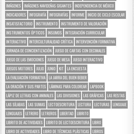
IMÁGENES
IMÁGENES NAVIDEÑAS GIGANTES
INDEPENDENCIA DE MÉXICO
INDICADORES
INFOGRAFÍA
INFOGRAFÍAS
INFORME
INICIO DE CICLO ESCOLAR
INSATISFACTORIO
INSTRUMENTO
INSTRUMENTO DE VALORACIÓN
INSTRUMENTOS ÓPTICOS
INSUMOS
INTEGRACIÓN CURRICULAR
INTERACTIVO
INTERCULTURALIDAD CRÍTICA
INTERVENCIÓN FORMATIVA
JORNADA DE CONCIENTIZACIÓN
JUEGO DE CARTAS CON DECIMALES
JUEGO DE LAS EMOCIONES
JUEGO DE MESA
JUEGO INTERACTIVO
JUEGOS MOTORES
JULIO
JUNIO
KIT
LA ENCUESTA
LA EVALUACIÓN FORMATIVA
LA JARRA DEL BUEN BEBER
LA ORACIÓN Y SUS PARTES
LÁMINAS PARA COLOREAR
LAPBOOK
LÁPIZ DE LETRAS CON ANIMALES
LAS DIVISIONES
LAS GRÁFICAS
LAS RESTAS
LAS SÍLABAS
LAS SUMAS
LECTOESCRITURA
LECTURA
LECTURAS
LENGUAJE
LENGUAJES
LETRERO
LETREROS
LIBERTAD
LIBRITO
LIBRITO DE ACTIVIDADES
LIBRITO DE LECTOESCRITURA
LIBRO
LIBRO DE ACTIVIDADES
LIBRO DE TÉCNICAS PLÁSTICAS
LIBROS