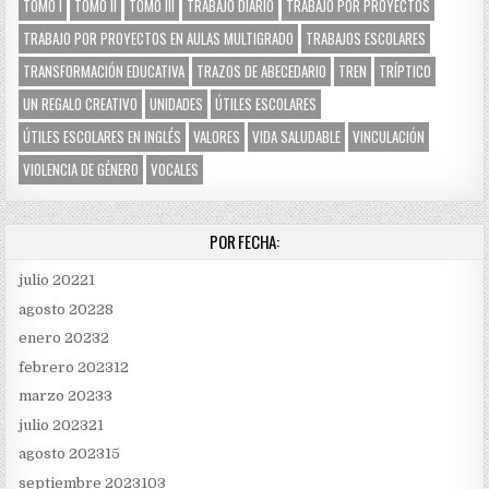
TOMO I
TOMO II
TOMO III
TRABAJO DIARIO
TRABAJO POR PROYECTOS
TRABAJO POR PROYECTOS EN AULAS MULTIGRADO
TRABAJOS ESCOLARES
TRANSFORMACIÓN EDUCATIVA
TRAZOS DE ABECEDARIO
TREN
TRÍPTICO
UN REGALO CREATIVO
UNIDADES
ÚTILES ESCOLARES
ÚTILES ESCOLARES EN INGLÉS
VALORES
VIDA SALUDABLE
VINCULACIÓN
VIOLENCIA DE GÉNERO
VOCALES
POR FECHA:
julio 2022
1
agosto 2022
8
enero 2023
2
febrero 2023
12
marzo 2023
3
julio 2023
21
agosto 2023
15
septiembre 2023
103