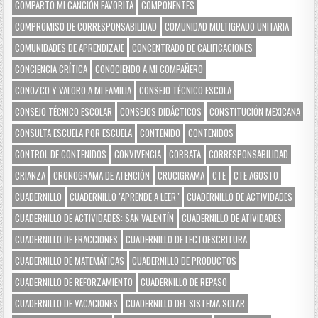
COMPARTO MI CANCIÓN FAVORITA
COMPONENTES
COMPROMISO DE CORRESPONSABILIDAD
COMUNIDAD MULTIGRADO UNITARIA
COMUNIDADES DE APRENDIZAJE
CONCENTRADO DE CALIFICACIONES
CONCIENCIA CRÍTICA
CONOCIENDO A MI COMPAÑERO
CONOZCO Y VALORO A MI FAMILIA
CONSEJO TÉCNICO ESCOLA
CONSEJO TÉCNICO ESCOLAR
CONSEJOS DIDÁCTICOS
CONSTITUCIÓN MEXICANA
CONSULTA ESCUELA POR ESCUELA
CONTENIDO
CONTENIDOS
CONTROL DE CONTENIDOS
CONVIVENCIA
CORBATA
CORRESPONSABILIDAD
CRIANZA
CRONOGRAMA DE ATENCIÓN
CRUCIGRAMA
CTE
CTE AGOSTO
CUADERNILLO
CUADERNILLO "APRENDE A LEER"
CUADERNILLO DE ACTIVIDADES
CUADERNILLO DE ACTIVIDADES: SAN VALENTÍN
CUADERNILLO DE ATIVIDADES
CUADERNILLO DE FRACCIONES
CUADERNILLO DE LECTOESCRITURA
CUADERNILLO DE MATEMÁTICAS
CUADERNILLO DE PRODUCTOS
CUADERNILLO DE REFORZAMIENTO
CUADERNILLO DE REPASO
CUADERNILLO DE VACACIONES
CUADERNILLO DEL SISTEMA SOLAR