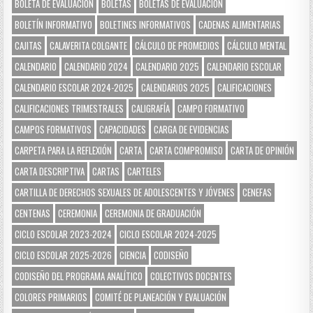
BOLETA DE EVALUACIÓN
BOLETAS
BOLETAS DE EVALUACIÓN
BOLETÍN INFORMATIVO
BOLETINES INFORMATIVOS
CADENAS ALIMENTARIAS
CAJITAS
CALAVERITA COLGANTE
CÁLCULO DE PROMEDIOS
CÁLCULO MENTAL
CALENDARIO
CALENDARIO 2024
CALENDARIO 2025
CALENDARIO ESCOLAR
CALENDARIO ESCOLAR 2024-2025
CALENDARIOS 2025
CALIFICACIONES
CALIFICACIONES TRIMESTRALES
CALIGRAFÍA
CAMPO FORMATIVO
CAMPOS FORMATIVOS
CAPACIDADES
CARGA DE EVIDENCIAS
CARPETA PARA LA REFLEXIÓN
CARTA
CARTA COMPROMISO
CARTA DE OPINIÓN
CARTA DESCRIPTIVA
CARTAS
CARTELES
CARTILLA DE DERECHOS SEXUALES DE ADOLESCENTES Y JÓVENES
CENEFAS
CENTENAS
CEREMONIA
CEREMONIA DE GRADUACIÓN
CICLO ESCOLAR 2023-2024
CICLO ESCOLAR 2024-2025
CICLO ESCOLAR 2025-2026
CIENCIA
CODISEÑO
CODISEÑO DEL PROGRAMA ANALÍTICO
COLECTIVOS DOCENTES
COLORES PRIMARIOS
COMITÉ DE PLANEACIÓN Y EVALUACIÓN