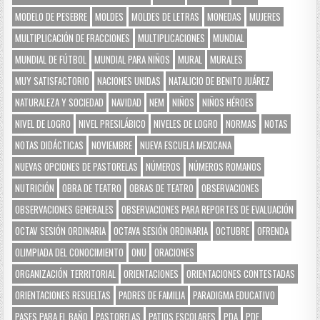
MODELO DE PESEBRE
MOLDES
MOLDES DE LETRAS
MONEDAS
MUJERES
MULTIPLICACIÓN DE FRACCIONES
MULTIPLICACIONES
MUNDIAL
MUNDIAL DE FÚTBOL
MUNDIAL PARA NIÑOS
MURAL
MURALES
MUY SATISFACTORIO
NACIONES UNIDAS
NATALICIO DE BENITO JUÁREZ
NATURALEZA Y SOCIEDAD
NAVIDAD
NEM
NIÑOS
NIÑOS HÉROES
NIVEL DE LOGRO
NIVEL PRESILÁBICO
NIVELES DE LOGRO
NORMAS
NOTAS
NOTAS DIDÁCTICAS
NOVIEMBRE
NUEVA ESCUELA MEXICANA
NUEVAS OPCIONES DE PASTORELAS
NÚMEROS
NÚMEROS ROMANOS
NUTRICIÓN
OBRA DE TEATRO
OBRAS DE TEATRO
OBSERVACIONES
OBSERVACIONES GENERALES
OBSERVACIONES PARA REPORTES DE EVALUACIÓN
OCTAV SESIÓN ORDINARIA
OCTAVA SESIÓN ORDINARIA
OCTUBRE
OFRENDA
OLIMPIADA DEL CONOCIMIENTO
ONU
ORACIONES
ORGANIZACIÓN TERRITORIAL
ORIENTACIONES
ORIENTACIONES CONTESTADAS
ORIENTACIONES RESUELTAS
PADRES DE FAMILIA
PARADIGMA EDUCATIVO
PASES PARA EL BAÑO
PASTORELAS
PATIOS ESCOLARES
PDA
PDF