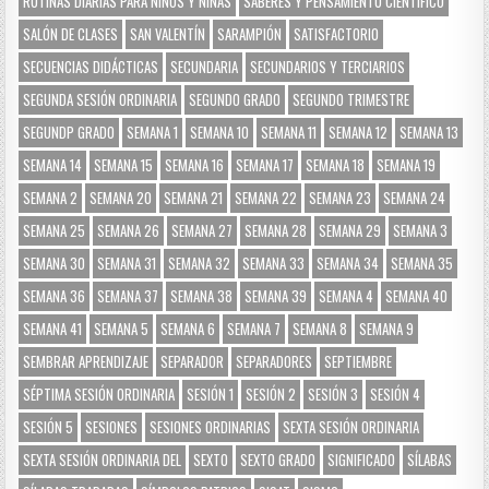
RUTINAS DIARIAS PARA NIÑOS Y NIÑAS
SABERES Y PENSAMIENTO CIENTÍFICO
SALÓN DE CLASES
SAN VALENTÍN
SARAMPIÓN
SATISFACTORIO
SECUENCIAS DIDÁCTICAS
SECUNDARIA
SECUNDARIOS Y TERCIARIOS
SEGUNDA SESIÓN ORDINARIA
SEGUNDO GRADO
SEGUNDO TRIMESTRE
SEGUNDP GRADO
SEMANA 1
SEMANA 10
SEMANA 11
SEMANA 12
SEMANA 13
SEMANA 14
SEMANA 15
SEMANA 16
SEMANA 17
SEMANA 18
SEMANA 19
SEMANA 2
SEMANA 20
SEMANA 21
SEMANA 22
SEMANA 23
SEMANA 24
SEMANA 25
SEMANA 26
SEMANA 27
SEMANA 28
SEMANA 29
SEMANA 3
SEMANA 30
SEMANA 31
SEMANA 32
SEMANA 33
SEMANA 34
SEMANA 35
SEMANA 36
SEMANA 37
SEMANA 38
SEMANA 39
SEMANA 4
SEMANA 40
SEMANA 41
SEMANA 5
SEMANA 6
SEMANA 7
SEMANA 8
SEMANA 9
SEMBRAR APRENDIZAJE
SEPARADOR
SEPARADORES
SEPTIEMBRE
SÉPTIMA SESIÓN ORDINARIA
SESIÓN 1
SESIÓN 2
SESIÓN 3
SESIÓN 4
SESIÓN 5
SESIONES
SESIONES ORDINARIAS
SEXTA SESIÓN ORDINARIA
SEXTA SESIÓN ORDINARIA DEL
SEXTO
SEXTO GRADO
SIGNIFICADO
SÍLABAS