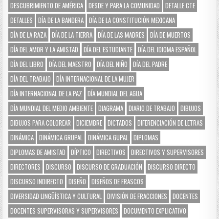
DESCUBRIMIENTO DE AMÉRICA
DESDE Y PARA LA COMUNIDAD
DETALLE CTE
DETALLES
DÍA DE LA BANDERA
DÍA DE LA CONSTITUCIÓN MEXICANA
DÍA DE LA RAZA
DÍA DE LA TIERRA
DÍA DE LAS MADRES
DÍA DE MUERTOS
DÍA DEL AMOR Y LA AMISTAD
DÍA DEL ESTUDIANTE
DÍA DEL IDIOMA ESPAÑOL
DÍA DEL LIBRO
DÍA DEL MAESTRO
DÍA DEL NIÑO
DÍA DEL PADRE
DÍA DEL TRABAJO
DÍA INTERNACIONAL DE LA MUJER
DÍA INTERNACIONAL DE LA PAZ
DÍA MUNDIAL DEL AGUA
DÍA MUNDIAL DEL MEDIO AMBIENTE
DIAGRAMA
DIARIO DE TRABAJO
DIBUJOS
DIBUJOS PARA COLOREAR
DICIEMBRE
DICTADOS
DIFERENCIACIÓN DE LETRAS
DINÁMICA
DINÁMICA GRUPAL
DINÁMICA GUPAL
DIPLOMAS
DIPLOMAS DE AMISTAD
DÍPTICO
DIRECTIVOS
DIRECTIVOS Y SUPERVISORES
DIRECTORES
DISCURSO
DISCURSO DE GRADUACIÓN
DISCURSO DIRECTO
DISCURSO INDIRECTO
DISEÑO
DISEÑOS DE FRASCOS
DIVERSIDAD LINGÜÍSTICA Y CULTURAL
DIVISIÓN DE FRACCIONES
DOCENTES
DOCENTES SUPERVISORAS Y SUPERVISORES
DOCUMENTO EXPLICATIVO