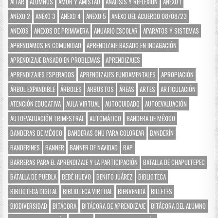
ALTAR
ALUMNOS
AMOR Y AMISTAD
ANÁLISIS Y REFLEXIÓN
ANEXO 1
ANEXO 2
ANEXO 3
ANEXO 4
ANEXO 5
ANEXO DEL ACUERDO 08/08/23
ANEXOS
ANEXOS DE PRIMAVERA
ANUARIO ESCOLAR
APARATOS Y SISTEMAS
APRENDAMOS EN COMUNIDAD
APRENDIZAJE BASADO EN INDAGACIÓN
APRENDIZAJE BASADO EN PROBLEMAS
APRENDIZAJES
APRENDIZAJES ESPERADOS
APRENDIZAJES FUNDAMENTALES
APROPIACIÓN
ÁRBOL EXPANDIBLE
ÁRBOLES
ARBUSTOS
ÁREAS
ARTES
ARTICULACIÓN
ATENCIÓN EDUCATIVA
AULA VIRTUAL
AUTOCUIDADO
AUTOEVALUACIÓN
AUTOEVALUACIÓN TRIMESTRAL
AUTOMÁTICO
BANDERA DE MÉXICO
BANDERAS DE MÉXICO
BANDERAS ONU PARA COLOREAR
BANDERÍN
BANDERINES
BANNER
BANNER DE NAVIDAD
BAP
BARRERAS PARA EL APRENDIZAJE Y LA PARTICIPACIÓN
BATALLA DE CHAPULTEPEC
BATALLA DE PUEBLA
BEBÉ HUEVO
BENITO JUÁREZ
BIBLIOTECA
BIBLIOTECA DIGITAL
BIBLIOTECA VIRTUAL
BIENVENIDA
BILLETES
BIODIVERSIDAD
BITÁCORA
BITÁCORA DE APRENDIZAJE
BITÁCORA DEL ALUMNO