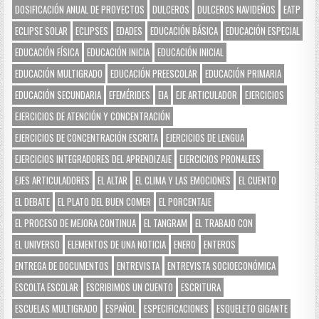
DOSIFICACIÓN ANUAL DE PROYECTOS
DULCEROS
DULCEROS NAVIDEÑOS
EATP
ECLIPSE SOLAR
ECLIPSES
EDADES
EDUCACIÓN BÁSICA
EDUCACIÓN ESPECIAL
EDUCACIÓN FÍSICA
EDUCACIÓN INICIA
EDUCACIÓN INICIAL
EDUCACIÓN MULTIGRADO
EDUCACIÓN PREESCOLAR
EDUCACIÓN PRIMARIA
EDUCACIÓN SECUNDARIA
EFEMÉRIDES
EIA
EJE ARTICULADOR
EJERCICIOS
EJERCICIOS DE ATENCIÓN Y CONCENTRACIÓN
EJERCICIOS DE CONCENTRACIÓN ESCRITA
EJERCICIOS DE LENGUA
EJERCICIOS INTEGRADORES DEL APRENDIZAJE
EJERCICIOS PRONALEES
EJES ARTICULADORES
EL ALTAR
EL CLIMA Y LAS EMOCIONES
EL CUENTO
EL DEBATE
EL PLATO DEL BUEN COMER
EL PORCENTAJE
EL PROCESO DE MEJORA CONTINUA
EL TANGRAM
EL TRABAJO CON
EL UNIVERSO
ELEMENTOS DE UNA NOTICIA
ENERO
ENTEROS
ENTREGA DE DOCUMENTOS
ENTREVISTA
ENTREVISTA SOCIOECONÓMICA
ESCOLTA ESCOLAR
ESCRIBIMOS UN CUENTO
ESCRITURA
ESCUELAS MULTIGRADO
ESPAÑOL
ESPECIFICACIONES
ESQUELETO GIGANTE