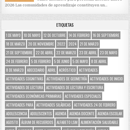
2026 Las comunidades de aprendizaje constituyen un…
ETIQUETAS
1 DE MAYO
10 DE MAYO
12 DE OCTUBRE
14 DE FEBRERO
16 DE SEPTIEMBRE
18 DE MARZO
20 DE NOVIEMBRE
2022
2024
21 DE MARZO
21 DE SEPTIEMBRE
22 DE ABRIL
22 DE MARZO
23 DE ABRIL
23 DE MAYO
24 DE FEBRERO
5 DE FEBRERO
5 DE JUNIO
5 DE MAYO
8 DE ABRIL
8 DE MARZO
ABECEDARIO
ABRIL
ACRÓSTICO
ACTIVIDADES
ACTIVIDADES COGNITIVAS
ACTIVIDADES DE GEOMETRÍA
ACTIVIDADES DE INICIO
ACTIVIDADES DE LECTURA
ACTIVIDADES DE LECTURA Y ESCRITURA
ACTIVIDADES ECONÓMICAS PRIMARIAS
ACTIVIDADES ESPECIALES
ACTIVIDADES PARA
ACTIVIDADES SILÁBICAS
ACTIVIDADES.24 DE FEBRERO
ADOLESCENCIA
ADOLESCENTES
AGENDA
AGENDA DOCENTE
AGENDA ESCOLAR
AGOSTO
ÁLBUM DE RECUERDOS
ALFABETO LSM
ALIMENTACIÓN SALUDABLE