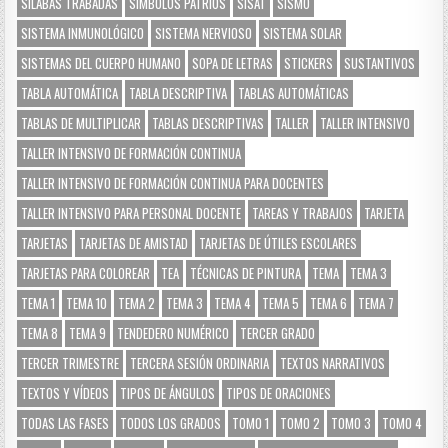
SÍLABAS TRABADAS
SÍMBOLOS PATRIOS
SISAT
SISMO
SISTEMA INMUNOLÓGICO
SISTEMA NERVIOSO
SISTEMA SOLAR
SISTEMAS DEL CUERPO HUMANO
SOPA DE LETRAS
STICKERS
SUSTANTIVOS
TABLA AUTOMÁTICA
TABLA DESCRIPTIVA
TABLAS AUTOMÁTICAS
TABLAS DE MULTIPLICAR
TABLAS DESCRIPTIVAS
TALLER
TALLER INTENSIVO
TALLER INTENSIVO DE FORMACIÓN CONTINUA
TALLER INTENSIVO DE FORMACIÓN CONTINUA PARA DOCENTES
TALLER INTENSIVO PARA PERSONAL DOCENTE
TAREAS Y TRABAJOS
TARJETA
TARJETAS
TARJETAS DE AMISTAD
TARJETAS DE ÚTILES ESCOLARES
TARJETAS PARA COLOREAR
TEA
TÉCNICAS DE PINTURA
TEMA
TEMA 3
TEMA 1
TEMA 10
TEMA 2
TEMA 3
TEMA 4
TEMA 5
TEMA 6
TEMA 7
TEMA 8
TEMA 9
TENDEDERO NUMÉRICO
TERCER GRADO
TERCER TRIMESTRE
TERCERA SESIÓN ORDINARIA
TEXTOS NARRATIVOS
TEXTOS Y VÍDEOS
TIPOS DE ÁNGULOS
TIPOS DE ORACIONES
TODAS LAS FASES
TODOS LOS GRADOS
TOMO 1
TOMO 2
TOMO 3
TOMO 4