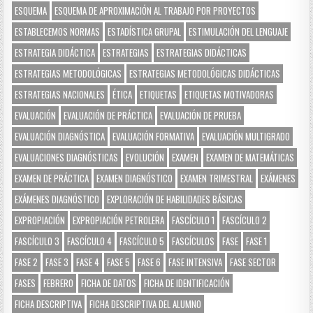
ESQUEMA
ESQUEMA DE APROXIMACIÓN AL TRABAJO POR PROYECTOS
ESTABLECEMOS NORMAS
ESTADÍSTICA GRUPAL
ESTIMULACIÓN DEL LENGUAJE
ESTRATEGIA DIDÁCTICA
ESTRATEGIAS
ESTRATEGIAS DIDÁCTICAS
ESTRATEGIAS METODOLÓGICAS
ESTRATEGIAS METODOLÓGICAS DIDÁCTICAS
ESTRATEGIAS NACIONALES
ÉTICA
ETIQUETAS
ETIQUETAS MOTIVADORAS
EVALUACIÓN
EVALUACIÓN DE PRÁCTICA
EVALUACIÓN DE PRUEBA
EVALUACIÓN DIAGNÓSTICA
EVALUACIÓN FORMATIVA
EVALUACIÓN MULTIGRADO
EVALUACIONES DIAGNÓSTICAS
EVOLUCIÓN
EXAMEN
EXAMEN DE MATEMÁTICAS
EXAMEN DE PRÁCTICA
EXAMEN DIAGNÓSTICO
EXAMEN TRIMESTRAL
EXÁMENES
EXÁMENES DIAGNÓSTICO
EXPLORACIÓN DE HABILIDADES BÁSICAS
EXPROPIACIÓN
EXPROPIACIÓN PETROLERA
FASCÍCULO 1
FASCÍCULO 2
FASCÍCULO 3
FASCÍCULO 4
FASCÍCULO 5
FASCÍCULOS
FASE
FASE 1
FASE 2
FASE 3
FASE 4
FASE 5
FASE 6
FASE INTENSIVA
FASE SECTOR
FASES
FEBRERO
FICHA DE DATOS
FICHA DE IDENTIFICACIÓN
FICHA DESCRIPTIVA
FICHA DESCRIPTIVA DEL ALUMNO