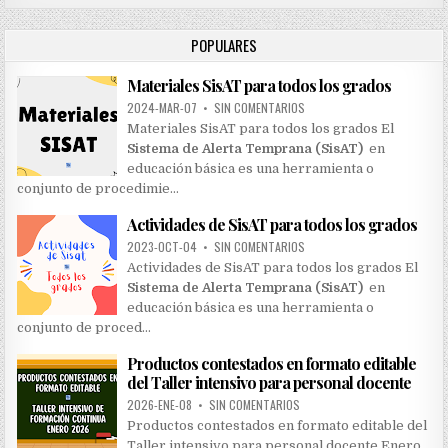
c
h
POPULARES
f
o
Materiales SisAT para todos los grados
r
:
2024-MAR-07
•
SIN COMENTARIOS
Materiales SisAT para todos los grados El
Sistema de Alerta Temprana (SisAT)
en
educación básica es una herramienta o
conjunto de procedimie…
Actividades de SisAT para todos los grados
2023-OCT-04
•
SIN COMENTARIOS
Actividades de SisAT para todos los grados El
Sistema de Alerta Temprana (SisAT)
en
educación básica es una herramienta o
conjunto de proced…
Productos contestados en formato editable
del Taller intensivo para personal docente
2026-ENE-08
•
SIN COMENTARIOS
Productos contestados en formato editable del
Taller intensivo para personal docente Enero