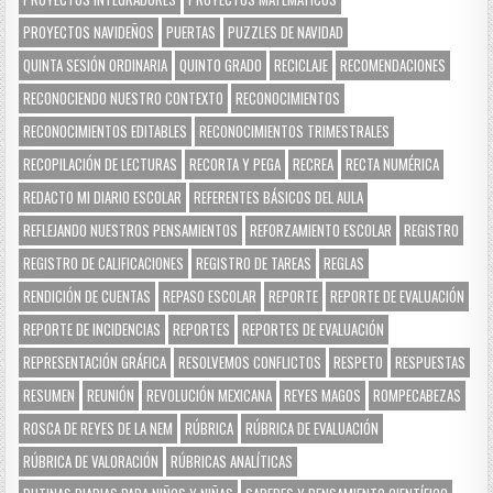
PROYECTOS NAVIDEÑOS
PUERTAS
PUZZLES DE NAVIDAD
QUINTA SESIÓN ORDINARIA
QUINTO GRADO
RECICLAJE
RECOMENDACIONES
RECONOCIENDO NUESTRO CONTEXTO
RECONOCIMIENTOS
RECONOCIMIENTOS EDITABLES
RECONOCIMIENTOS TRIMESTRALES
RECOPILACIÓN DE LECTURAS
RECORTA Y PEGA
RECREA
RECTA NUMÉRICA
REDACTO MI DIARIO ESCOLAR
REFERENTES BÁSICOS DEL AULA
REFLEJANDO NUESTROS PENSAMIENTOS
REFORZAMIENTO ESCOLAR
REGISTRO
REGISTRO DE CALIFICACIONES
REGISTRO DE TAREAS
REGLAS
RENDICIÓN DE CUENTAS
REPASO ESCOLAR
REPORTE
REPORTE DE EVALUACIÓN
REPORTE DE INCIDENCIAS
REPORTES
REPORTES DE EVALUACIÓN
REPRESENTACIÓN GRÁFICA
RESOLVEMOS CONFLICTOS
RESPETO
RESPUESTAS
RESUMEN
REUNIÓN
REVOLUCIÓN MEXICANA
REYES MAGOS
ROMPECABEZAS
ROSCA DE REYES DE LA NEM
RÚBRICA
RÚBRICA DE EVALUACIÓN
RÚBRICA DE VALORACIÓN
RÚBRICAS ANALÍTICAS