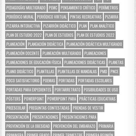
PEDAGOGÍAS MULTIGRADO
PEMC
PENSAMIENTO CRÍTICO
PERÍMETROS
PERIÓDICO MURAL
PERIÓDICO VIRTUAL
PINTAS RECREATIVAS
PIZARRA
PIZARRA INTERACTIVA
PIZARRÓN DIDÁCTICO
PLAN
PLAN ANALÍTICO
PLAN DE ESTUDIO 2022
PLAN DE ESTUDIOS
PLAN DE ESTUDIOS 2022
PLANEACIÓN
PLANEACIÓN DIDÁCTICA
PLANEACIÓN DIDÁCTICA MULTIGRADO
PLANEACIÓN DOCENTE
PLANEACIÓN MULTIGRADO
PLANEACIONES
PLANEACIONES DE EDUCACIÓN FÍSICA
PLANEACIONES DIDÁCTICAS
PLANETAS
PLANO DIDÁCTICO
PLANTILLAS
PLANTILLAS DE MANDALAS
PMD
PNCE
POCO SATISFACTORIO
POEMAS
PORTADAS
PORTADAS ESCOLARES
PORTADAS PARA EXPEDIENTES
PORTARRETRATO
POSIBILIDADES DE USO
PÓSTERS
POWERPOINT
POWERPOINT PARA
PRÁCTICAS EDUCATIVAS
PREESCOLAR
PREGUNTAS CONTESTADAS
PRENDAS DE VESTIR
PRESENTACIÓN
PRESENTACIONES
PRESENTACIONES PARA
PREVENCIÓN DE LA OBESIDAD
PREVENCIÓN DEL EMBARAZO
PRIMARIA
PRIMAVERA
PRIMER GRADO
PRIMER TRIMESTRE
PRIMERA REUNIÓN