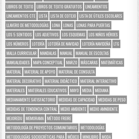
LIBROS DE TEXTO
LIBROS DE TEXTO GRATUITOS
LINEAMIENTOS
LINEAMIENTOS CTE
LISTA
LISTA DE COTEJO
LISTA DE ÚTILES ESCOLARES
LLAVERO DE METODOLOGÍAS
LONA
LONAS
LONAS PARA PUERTAS
LOS 5 SENTIDOS
LOS ADJETIVOS
LOS ESQUEMAS
LOS NIÑOS HÉROES
LOS NÚMEROS
LOTERÍA
LOTERÍA DE NAVIDAD
LOTERÍA NAVIDEÑA
LTG
MALLA CURRICULAR
MANDALAS
MANUAL
MANUAL DE ESCOLTAS
MANUALIDADES
MAPA CONCEPTUAL
MARZO
MÁSCARAS
MATEMÁTICAS
MATERIAL
MATERIAL DE APOYO
MATERIAL DE CONSULTA
MATERIAL DECORATIVO
MATERIAL DIDÁCTICO
MATERIAL INTERACTIVO
MATERIALES
MATERIALES EDUCATIVOS
MAYO
MEDIA
MEDIANA
MEDIANAMENTE SATISFACTORIO
MEDIDAS DE CAPACIDAD
MEDIDAS DE PESO
MEDIDAS DE TENDENCIA CENTRAL
MEDIO AMBIENTE
MEDIO AMNBIENTE
MEJOREDU
MEMORAMA
MÉTODO FREIRE
METODOLOGÍA DE PROYECTOS COMUNITARIOS
METODOLOGÍAS
METODOLOGÍAS SOCIOCRÍTICAS PARA
MÉXICO
MINILIBRO
MODA