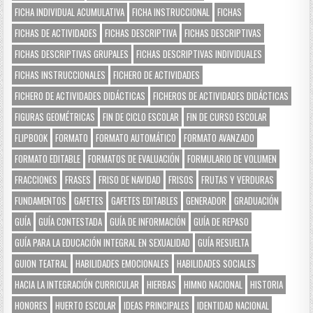
FICHA INDIVIDUAL ACUMULATIVA
FICHA INSTRUCCIONAL
FICHAS
FICHAS DE ACTIVIDADES
FICHAS DESCRIPTIVA
FICHAS DESCRIPTIVAS
FICHAS DESCRIPTIVAS GRUPALES
FICHAS DESCRIPTIVAS INDIVIDUALES
FICHAS INSTRUCCIONALES
FICHERO DE ACTIVIDADES
FICHERO DE ACTIVIDADES DIDÁCTICAS
FICHEROS DE ACTIVIDADES DIDÁCTICAS
FIGURAS GEOMÉTRICAS
FIN DE CICLO ESCOLAR
FIN DE CURSO ESCOLAR
FLIPBOOK
FORMATO
FORMATO AUTOMÁTICO
FORMATO AVANZADO
FORMATO EDITABLE
FORMATOS DE EVALUACIÓN
FORMULARIO DE VOLUMEN
FRACCIONES
FRASES
FRISO DE NAVIDAD
FRISOS
FRUTAS Y VERDURAS
FUNDAMENTOS
GAFETES
GAFETES EDITABLES
GENERADOR
GRADUACIÓN
GUÍA
GUÍA CONTESTADA
GUÍA DE INFORMACIÓN
GUÍA DE REPASO
GUÍA PARA LA EDUCACIÓN INTEGRAL EN SEXUALIDAD
GUÍA RESUELTA
GUION TEATRAL
HABILIDADES EMOCIONALES
HABILIDADES SOCIALES
HACIA LA INTEGRACIÓN CURRICULAR
HIERBAS
HIMNO NACIONAL
HISTORIA
HONORES
HUERTO ESCOLAR
IDEAS PRINCIPALES
IDENTIDAD NACIONAL