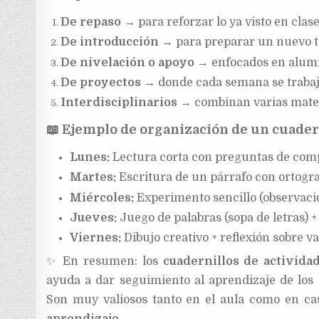
De repaso
→ para reforzar lo ya visto en clase
De introducción
→ para preparar un nuevo t
De nivelación o apoyo
→ enfocados en alumn
De proyectos
→ donde cada semana se trabaj
Interdisciplinarios
→ combinan varias mate
📖
Ejemplo de organización de un cuadern
Lunes:
Lectura corta con preguntas de com
Martes:
Escritura de un párrafo con ortograf
Miércoles:
Experimento sencillo (observació
Jueves:
Juego de palabras (sopa de letras) +
Viernes:
Dibujo creativo + reflexión sobre va
✨
En resumen: los
cuadernillos de activid
ayuda a dar seguimiento al aprendizaje de los 
Son muy valiosos tanto en el aula como en c
aprendizaje
.