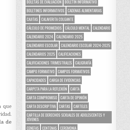
BOLETAS DE EVALUACIÓN
BOLETÍN INFORMATIVO
BOLETINES INFORMATIVOS
CADENAS ALIMENTARIAS
CAJITAS
CALAVERITA COLGANTE
CÁLCULO DE PROMEDIOS
CÁLCULO MENTAL
CALENDARIO
CALENDARIO 2024
CALENDARIO 2025
CALENDARIO ESCOLAR
CALENDARIO ESCOLAR 2024-2025
CALENDARIOS 2025
CALIFICACIONES
CALIFICACIONES TRIMESTRALES
CALIGRAFÍA
CAMPO FORMATIVO
CAMPOS FORMATIVOS
CAPACIDADES
CARGA DE EVIDENCIAS
CARPETA PARA LA REFLEXIÓN
CARTA
CARTA COMPROMISO
CARTA DE OPINIÓN
CARTA DESCRIPTIVA
CARTAS
CARTELES
a que
idad.
CARTILLA DE DERECHOS SEXUALES DE ADOLESCENTES Y
JÓVENES
da de
CENEFAS
CENTENAS
CEREMONIA