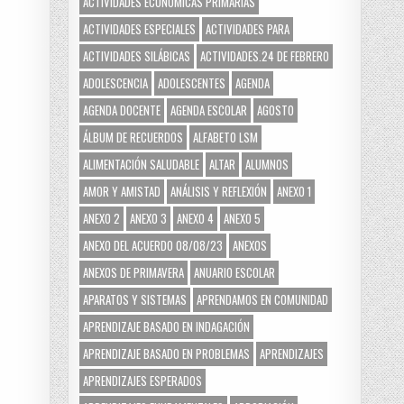
ACTIVIDADES ECONÓMICAS PRIMARIAS
ACTIVIDADES ESPECIALES
ACTIVIDADES PARA
ACTIVIDADES SILÁBICAS
ACTIVIDADES.24 DE FEBRERO
ADOLESCENCIA
ADOLESCENTES
AGENDA
AGENDA DOCENTE
AGENDA ESCOLAR
AGOSTO
ÁLBUM DE RECUERDOS
ALFABETO LSM
ALIMENTACIÓN SALUDABLE
ALTAR
ALUMNOS
AMOR Y AMISTAD
ANÁLISIS Y REFLEXIÓN
ANEXO 1
ANEXO 2
ANEXO 3
ANEXO 4
ANEXO 5
ANEXO DEL ACUERDO 08/08/23
ANEXOS
ANEXOS DE PRIMAVERA
ANUARIO ESCOLAR
APARATOS Y SISTEMAS
APRENDAMOS EN COMUNIDAD
APRENDIZAJE BASADO EN INDAGACIÓN
APRENDIZAJE BASADO EN PROBLEMAS
APRENDIZAJES
APRENDIZAJES ESPERADOS