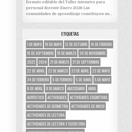
formato editable del Taller intensivo para
personal docente Enero 2026 Las
comunidades de aprendizaje constituyen un…
ETIQUETAS
1 DE MAYO
10 DE MAYO
12 DE OCTUBRE
14 DE FEBRERO
16 DE SEPTIEMBRE
18 DE MARZO
20 DE NOVIEMBRE
2022
2024
21 DE MARZO
21 DE SEPTIEMBRE
22 DE ABRIL
22 DE MARZO
23 DE ABRIL
23 DE MAYO
24 DE FEBRERO
5 DE FEBRERO
5 DE JUNIO
5 DE MAYO
8 DE ABRIL
8 DE MARZO
ABECEDARIO
ABRIL
ACRÓSTICO
ACTIVIDADES
ACTIVIDADES COGNITIVAS
ACTIVIDADES DE GEOMETRÍA
ACTIVIDADES DE INICIO
ACTIVIDADES DE LECTURA
ACTIVIDADES DE LECTURA Y ESCRITURA