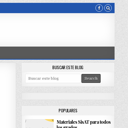
BUSCAR ESTE BLOG
S
e
a
r
c
h
POPULARES
f
o
Materiales SisAT para todos
r
los grados
: