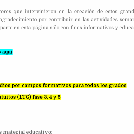
tores que intervinieron en la creación de estos grand
 agradecimiento
por contribuir en las actividades seman
parte en esta página sólo con fines informativos y educat
 aquí
edios por campos formativos para todos los grados
tuitos (LTG) fase 3, 4 y 5
s material educativo: