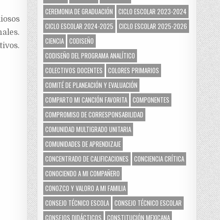
CEREMONIA DE GRADUACIÓN
CICLO ESCOLAR 2023-2024
iosos
CICLO ESCOLAR 2024-2025
CICLO ESCOLAR 2025-2026
ales.
CIENCIA
CODISEÑO
ivos.
CODISEÑO DEL PROGRAMA ANALÍTICO
COLECTIVOS DOCENTES
COLORES PRIMARIOS
COMITÉ DE PLANEACIÓN Y EVALUACIÓN
COMPARTO MI CANCIÓN FAVORITA
COMPONENTES
COMPROMISO DE CORRESPONSABILIDAD
COMUNIDAD MULTIGRADO UNITARIA
COMUNIDADES DE APRENDIZAJE
CONCENTRADO DE CALIFICACIONES
CONCIENCIA CRÍTICA
CONOCIENDO A MI COMPAÑERO
CONOZCO Y VALORO A MI FAMILIA
CONSEJO TÉCNICO ESCOLA
CONSEJO TÉCNICO ESCOLAR
CONSEJOS DIDÁCTICOS
CONSTITUCIÓN MEXICANA