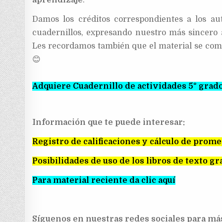
Damos los créditos correspondientes a los au
cuadernillos, expresando nuestro más sincero
Les recordamos también
que el material se com
😊
Adquiere Cuadernillo de actividades 5° grado
Información que te puede interesar:
Registro de calificaciones y cálculo de prom
Posibilidades de uso de los libros de texto gra
Para material reciente da clic aquí
Síguenos en nuestras redes sociales para má