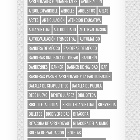
APRENDIZAJES FUNDAMENTALES
APROPIACIÓN
ÁRBOL EXPANDIBLE
ÁRBOLES
ARBUSTOS
ÁREAS
ARTES
ARTICULACIÓN
ATENCIÓN EDUCATIVA
AULA VIRTUAL
AUTOCUIDADO
AUTOEVALUACIÓN
AUTOEVALUACIÓN TRIMESTRAL
AUTOMÁTICO
BANDERA DE MÉXICO
BANDERAS DE MÉXICO
BANDERAS ONU PARA COLOREAR
BANDERÍN
BANDERINES
BANNER
BANNER DE NAVIDAD
BAP
BARRERAS PARA EL APRENDIZAJE Y LA PARTICIPACIÓN
BATALLA DE CHAPULTEPEC
BATALLA DE PUEBLA
BEBÉ HUEVO
BENITO JUÁREZ
BIBLIOTECA
BIBLIOTECA DIGITAL
BIBLIOTECA VIRTUAL
BIENVENIDA
BILLETES
BIODIVERSIDAD
BITÁCORA
BITÁCORA DE APRENDIZAJE
BITÁCORA DEL ALUMNO
BOLETA DE EVALUACIÓN
BOLETAS