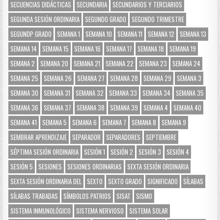
SECUENCIAS DIDÁCTICAS
SECUNDARIA
SECUNDARIOS Y TERCIARIOS
SEGUNDA SESIÓN ORDINARIA
SEGUNDO GRADO
SEGUNDO TRIMESTRE
SEGUNDP GRADO
SEMANA 1
SEMANA 10
SEMANA 11
SEMANA 12
SEMANA 13
SEMANA 14
SEMANA 15
SEMANA 16
SEMANA 17
SEMANA 18
SEMANA 19
SEMANA 2
SEMANA 20
SEMANA 21
SEMANA 22
SEMANA 23
SEMANA 24
SEMANA 25
SEMANA 26
SEMANA 27
SEMANA 28
SEMANA 29
SEMANA 3
SEMANA 30
SEMANA 31
SEMANA 32
SEMANA 33
SEMANA 34
SEMANA 35
SEMANA 36
SEMANA 37
SEMANA 38
SEMANA 39
SEMANA 4
SEMANA 40
SEMANA 41
SEMANA 5
SEMANA 6
SEMANA 7
SEMANA 8
SEMANA 9
SEMBRAR APRENDIZAJE
SEPARADOR
SEPARADORES
SEPTIEMBRE
SÉPTIMA SESIÓN ORDINARIA
SESIÓN 1
SESIÓN 2
SESIÓN 3
SESIÓN 4
SESIÓN 5
SESIONES
SESIONES ORDINARIAS
SEXTA SESIÓN ORDINARIA
SEXTA SESIÓN ORDINARIA DEL
SEXTO
SEXTO GRADO
SIGNIFICADO
SÍLABAS
SÍLABAS TRABADAS
SÍMBOLOS PATRIOS
SISAT
SISMO
SISTEMA INMUNOLÓGICO
SISTEMA NERVIOSO
SISTEMA SOLAR