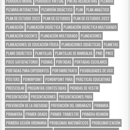
PERIÓDICO MURAL
PERIÓDICO VIRTUAL
PINTAS RECREATIVAS
PIZARRA
PIZARRA INTERACTIVA
PIZARRÓN DIDÁCTICO
PLAN
PLAN ANALÍTICO
PLAN DE ESTUDIO 2022
PLAN DE ESTUDIOS
PLAN DE ESTUDIOS 2022
PLANEACIÓN
PLANEACIÓN DIDÁCTICA
PLANEACIÓN DIDÁCTICA MULTIGRADO
PLANEACIÓN DOCENTE
PLANEACIÓN MULTIGRADO
PLANEACIONES
PLANEACIONES DE EDUCACIÓN FÍSICA
PLANEACIONES DIDÁCTICAS
PLANETAS
PLANO DIDÁCTICO
PLANTILLAS
PLANTILLAS DE MANDALAS
PMD
PNCE
POCO SATISFACTORIO
POEMAS
PORTADAS
PORTADAS ESCOLARES
PORTADAS PARA EXPEDIENTES
PORTARRETRATO
POSIBILIDADES DE USO
PÓSTERS
POWERPOINT
POWERPOINT PARA
PRÁCTICAS EDUCATIVAS
PREESCOLAR
PREGUNTAS CONTESTADAS
PRENDAS DE VESTIR
PRESENTACIÓN
PRESENTACIONES
PRESENTACIONES PARA
PREVENCIÓN DE LA OBESIDAD
PREVENCIÓN DEL EMBARAZO
PRIMARIA
PRIMAVERA
PRIMER GRADO
PRIMER TRIMESTRE
PRIMERA REUNIÓN
PRIMERA SESIÓN ORDINARIA
PROBLEMAS MATEMÁTICOS
PROBLEMATIZACIÓN