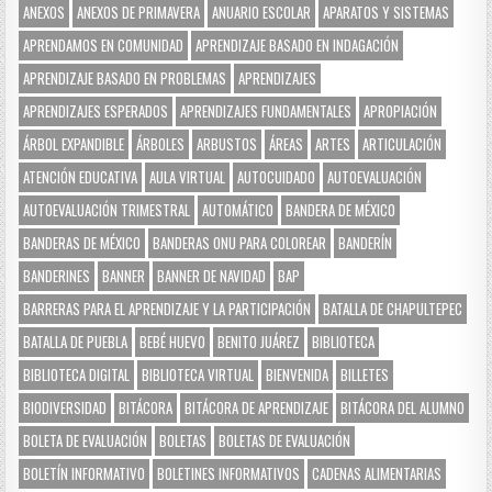
ANEXOS
ANEXOS DE PRIMAVERA
ANUARIO ESCOLAR
APARATOS Y SISTEMAS
APRENDAMOS EN COMUNIDAD
APRENDIZAJE BASADO EN INDAGACIÓN
APRENDIZAJE BASADO EN PROBLEMAS
APRENDIZAJES
APRENDIZAJES ESPERADOS
APRENDIZAJES FUNDAMENTALES
APROPIACIÓN
ÁRBOL EXPANDIBLE
ÁRBOLES
ARBUSTOS
ÁREAS
ARTES
ARTICULACIÓN
ATENCIÓN EDUCATIVA
AULA VIRTUAL
AUTOCUIDADO
AUTOEVALUACIÓN
AUTOEVALUACIÓN TRIMESTRAL
AUTOMÁTICO
BANDERA DE MÉXICO
BANDERAS DE MÉXICO
BANDERAS ONU PARA COLOREAR
BANDERÍN
BANDERINES
BANNER
BANNER DE NAVIDAD
BAP
BARRERAS PARA EL APRENDIZAJE Y LA PARTICIPACIÓN
BATALLA DE CHAPULTEPEC
BATALLA DE PUEBLA
BEBÉ HUEVO
BENITO JUÁREZ
BIBLIOTECA
BIBLIOTECA DIGITAL
BIBLIOTECA VIRTUAL
BIENVENIDA
BILLETES
BIODIVERSIDAD
BITÁCORA
BITÁCORA DE APRENDIZAJE
BITÁCORA DEL ALUMNO
BOLETA DE EVALUACIÓN
BOLETAS
BOLETAS DE EVALUACIÓN
BOLETÍN INFORMATIVO
BOLETINES INFORMATIVOS
CADENAS ALIMENTARIAS