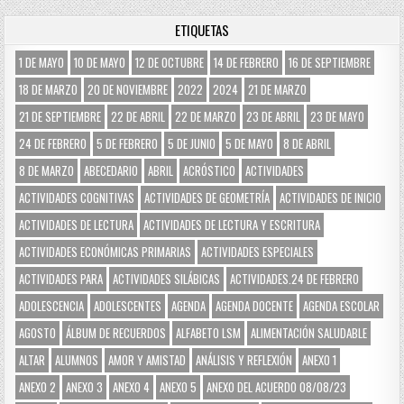
ETIQUETAS
1 DE MAYO
10 DE MAYO
12 DE OCTUBRE
14 DE FEBRERO
16 DE SEPTIEMBRE
18 DE MARZO
20 DE NOVIEMBRE
2022
2024
21 DE MARZO
21 DE SEPTIEMBRE
22 DE ABRIL
22 DE MARZO
23 DE ABRIL
23 DE MAYO
24 DE FEBRERO
5 DE FEBRERO
5 DE JUNIO
5 DE MAYO
8 DE ABRIL
8 DE MARZO
ABECEDARIO
ABRIL
ACRÓSTICO
ACTIVIDADES
ACTIVIDADES COGNITIVAS
ACTIVIDADES DE GEOMETRÍA
ACTIVIDADES DE INICIO
ACTIVIDADES DE LECTURA
ACTIVIDADES DE LECTURA Y ESCRITURA
ACTIVIDADES ECONÓMICAS PRIMARIAS
ACTIVIDADES ESPECIALES
ACTIVIDADES PARA
ACTIVIDADES SILÁBICAS
ACTIVIDADES.24 DE FEBRERO
ADOLESCENCIA
ADOLESCENTES
AGENDA
AGENDA DOCENTE
AGENDA ESCOLAR
AGOSTO
ÁLBUM DE RECUERDOS
ALFABETO LSM
ALIMENTACIÓN SALUDABLE
ALTAR
ALUMNOS
AMOR Y AMISTAD
ANÁLISIS Y REFLEXIÓN
ANEXO 1
ANEXO 2
ANEXO 3
ANEXO 4
ANEXO 5
ANEXO DEL ACUERDO 08/08/23