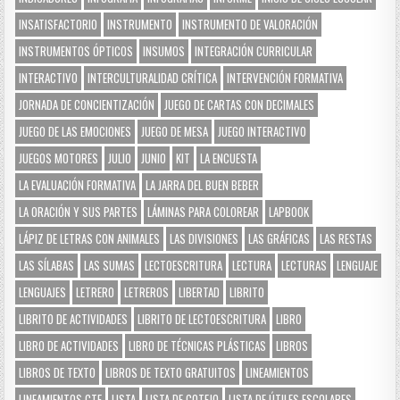
INSATISFACTORIO
INSTRUMENTO
INSTRUMENTO DE VALORACIÓN
INSTRUMENTOS ÓPTICOS
INSUMOS
INTEGRACIÓN CURRICULAR
INTERACTIVO
INTERCULTURALIDAD CRÍTICA
INTERVENCIÓN FORMATIVA
JORNADA DE CONCIENTIZACIÓN
JUEGO DE CARTAS CON DECIMALES
JUEGO DE LAS EMOCIONES
JUEGO DE MESA
JUEGO INTERACTIVO
JUEGOS MOTORES
JULIO
JUNIO
KIT
LA ENCUESTA
LA EVALUACIÓN FORMATIVA
LA JARRA DEL BUEN BEBER
LA ORACIÓN Y SUS PARTES
LÁMINAS PARA COLOREAR
LAPBOOK
LÁPIZ DE LETRAS CON ANIMALES
LAS DIVISIONES
LAS GRÁFICAS
LAS RESTAS
LAS SÍLABAS
LAS SUMAS
LECTOESCRITURA
LECTURA
LECTURAS
LENGUAJE
LENGUAJES
LETRERO
LETREROS
LIBERTAD
LIBRITO
LIBRITO DE ACTIVIDADES
LIBRITO DE LECTOESCRITURA
LIBRO
LIBRO DE ACTIVIDADES
LIBRO DE TÉCNICAS PLÁSTICAS
LIBROS
LIBROS DE TEXTO
LIBROS DE TEXTO GRATUITOS
LINEAMIENTOS
LINEAMIENTOS CTE
LISTA
LISTA DE COTEJO
LISTA DE ÚTILES ESCOLARES