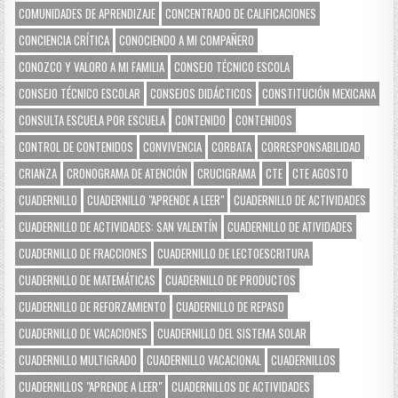
COMUNIDADES DE APRENDIZAJE
CONCENTRADO DE CALIFICACIONES
CONCIENCIA CRÍTICA
CONOCIENDO A MI COMPAÑERO
CONOZCO Y VALORO A MI FAMILIA
CONSEJO TÉCNICO ESCOLA
CONSEJO TÉCNICO ESCOLAR
CONSEJOS DIDÁCTICOS
CONSTITUCIÓN MEXICANA
CONSULTA ESCUELA POR ESCUELA
CONTENIDO
CONTENIDOS
CONTROL DE CONTENIDOS
CONVIVENCIA
CORBATA
CORRESPONSABILIDAD
CRIANZA
CRONOGRAMA DE ATENCIÓN
CRUCIGRAMA
CTE
CTE AGOSTO
CUADERNILLO
CUADERNILLO "APRENDE A LEER"
CUADERNILLO DE ACTIVIDADES
CUADERNILLO DE ACTIVIDADES: SAN VALENTÍN
CUADERNILLO DE ATIVIDADES
CUADERNILLO DE FRACCIONES
CUADERNILLO DE LECTOESCRITURA
CUADERNILLO DE MATEMÁTICAS
CUADERNILLO DE PRODUCTOS
CUADERNILLO DE REFORZAMIENTO
CUADERNILLO DE REPASO
CUADERNILLO DE VACACIONES
CUADERNILLO DEL SISTEMA SOLAR
CUADERNILLO MULTIGRADO
CUADERNILLO VACACIONAL
CUADERNILLOS
CUADERNILLOS "APRENDE A LEER"
CUADERNILLOS DE ACTIVIDADES