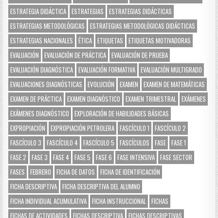
ESTRATEGIA DIDÁCTICA
ESTRATEGIAS
ESTRATEGIAS DIDÁCTICAS
ESTRATEGIAS METODOLÓGICAS
ESTRATEGIAS METODOLÓGICAS DIDÁCTICAS
ESTRATEGIAS NACIONALES
ÉTICA
ETIQUETAS
ETIQUETAS MOTIVADORAS
EVALUACIÓN
EVALUACIÓN DE PRÁCTICA
EVALUACIÓN DE PRUEBA
EVALUACIÓN DIAGNÓSTICA
EVALUACIÓN FORMATIVA
EVALUACIÓN MULTIGRADO
EVALUACIONES DIAGNÓSTICAS
EVOLUCIÓN
EXAMEN
EXAMEN DE MATEMÁTICAS
EXAMEN DE PRÁCTICA
EXAMEN DIAGNÓSTICO
EXAMEN TRIMESTRAL
EXÁMENES
EXÁMENES DIAGNÓSTICO
EXPLORACIÓN DE HABILIDADES BÁSICAS
EXPROPIACIÓN
EXPROPIACIÓN PETROLERA
FASCÍCULO 1
FASCÍCULO 2
FASCÍCULO 3
FASCÍCULO 4
FASCÍCULO 5
FASCÍCULOS
FASE
FASE 1
FASE 2
FASE 3
FASE 4
FASE 5
FASE 6
FASE INTENSIVA
FASE SECTOR
FASES
FEBRERO
FICHA DE DATOS
FICHA DE IDENTIFICACIÓN
FICHA DESCRIPTIVA
FICHA DESCRIPTIVA DEL ALUMNO
FICHA INDIVIDUAL ACUMULATIVA
FICHA INSTRUCCIONAL
FICHAS
FICHAS DE ACTIVIDADES
FICHAS DESCRIPTIVA
FICHAS DESCRIPTIVAS