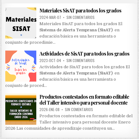
o
Materiales SisAT para todos los grados
r
:
2024-MAR-07
•
SIN COMENTARIOS
Materiales SisAT para todos los grados El
Sistema de Alerta Temprana (SisAT)
en
educación básica es una herramienta o
conjunto de procedimie…
Actividades de SisAT para todos los grados
2023-OCT-04
•
SIN COMENTARIOS
Actividades de SisAT para todos los grados El
Sistema de Alerta Temprana (SisAT)
en
educación básica es una herramienta o
conjunto de proced…
Productos contestados en formato editable
del Taller intensivo para personal docente
2026-ENE-08
•
SIN COMENTARIOS
Productos contestados en formato editable del
Taller intensivo para personal docente Enero
2026 Las comunidades de aprendizaje constituyen un…