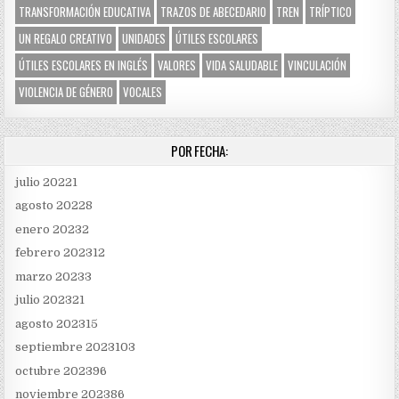
TRANSFORMACIÓN EDUCATIVA
TRAZOS DE ABECEDARIO
TREN
TRÍPTICO
UN REGALO CREATIVO
UNIDADES
ÚTILES ESCOLARES
ÚTILES ESCOLARES EN INGLÉS
VALORES
VIDA SALUDABLE
VINCULACIÓN
VIOLENCIA DE GÉNERO
VOCALES
POR FECHA:
julio 2022
1
agosto 2022
8
enero 2023
2
febrero 2023
12
marzo 2023
3
julio 2023
21
agosto 2023
15
septiembre 2023
103
octubre 2023
96
noviembre 2023
86