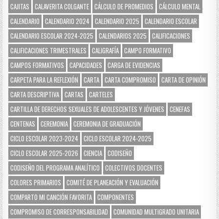
CAJITAS
CALAVERITA COLGANTE
CÁLCULO DE PROMEDIOS
CÁLCULO MENTAL
CALENDARIO
CALENDARIO 2024
CALENDARIO 2025
CALENDARIO ESCOLAR
CALENDARIO ESCOLAR 2024-2025
CALENDARIOS 2025
CALIFICACIONES
CALIFICACIONES TRIMESTRALES
CALIGRAFÍA
CAMPO FORMATIVO
CAMPOS FORMATIVOS
CAPACIDADES
CARGA DE EVIDENCIAS
CARPETA PARA LA REFLEXIÓN
CARTA
CARTA COMPROMISO
CARTA DE OPINIÓN
CARTA DESCRIPTIVA
CARTAS
CARTELES
CARTILLA DE DERECHOS SEXUALES DE ADOLESCENTES Y JÓVENES
CENEFAS
CENTENAS
CEREMONIA
CEREMONIA DE GRADUACIÓN
CICLO ESCOLAR 2023-2024
CICLO ESCOLAR 2024-2025
CICLO ESCOLAR 2025-2026
CIENCIA
CODISEÑO
CODISEÑO DEL PROGRAMA ANALÍTICO
COLECTIVOS DOCENTES
COLORES PRIMARIOS
COMITÉ DE PLANEACIÓN Y EVALUACIÓN
COMPARTO MI CANCIÓN FAVORITA
COMPONENTES
COMPROMISO DE CORRESPONSABILIDAD
COMUNIDAD MULTIGRADO UNITARIA