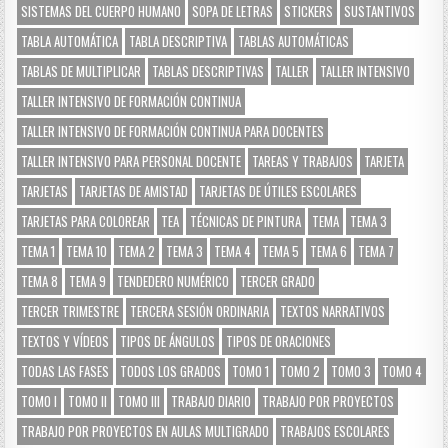
SISTEMAS DEL CUERPO HUMANO
SOPA DE LETRAS
STICKERS
SUSTANTIVOS
TABLA AUTOMÁTICA
TABLA DESCRIPTIVA
TABLAS AUTOMÁTICAS
TABLAS DE MULTIPLICAR
TABLAS DESCRIPTIVAS
TALLER
TALLER INTENSIVO
TALLER INTENSIVO DE FORMACIÓN CONTINUA
TALLER INTENSIVO DE FORMACIÓN CONTINUA PARA DOCENTES
TALLER INTENSIVO PARA PERSONAL DOCENTE
TAREAS Y TRABAJOS
TARJETA
TARJETAS
TARJETAS DE AMISTAD
TARJETAS DE ÚTILES ESCOLARES
TARJETAS PARA COLOREAR
TEA
TÉCNICAS DE PINTURA
TEMA
TEMA 3
TEMA 1
TEMA 10
TEMA 2
TEMA 3
TEMA 4
TEMA 5
TEMA 6
TEMA 7
TEMA 8
TEMA 9
TENDEDERO NUMÉRICO
TERCER GRADO
TERCER TRIMESTRE
TERCERA SESIÓN ORDINARIA
TEXTOS NARRATIVOS
TEXTOS Y VÍDEOS
TIPOS DE ÁNGULOS
TIPOS DE ORACIONES
TODAS LAS FASES
TODOS LOS GRADOS
TOMO 1
TOMO 2
TOMO 3
TOMO 4
TOMO I
TOMO II
TOMO III
TRABAJO DIARIO
TRABAJO POR PROYECTOS
TRABAJO POR PROYECTOS EN AULAS MULTIGRADO
TRABAJOS ESCOLARES