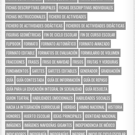
FICHAS DESCRIPTIVAS GRUPALES
FICHAS DESCRIPTIVAS INDIVIDUALES
FICHAS INSTRUCCIONALES
FICHERO DE ACTIVIDADES
FICHERO DE ACTIVIDADES DIDÁCTICAS
FICHEROS DE ACTIVIDADES DIDÁCTICAS
FIGURAS GEOMÉTRICAS
FIN DE CICLO ESCOLAR
FIN DE CURSO ESCOLAR
FLIPBOOK
FORMATO
FORMATO AUTOMÁTICO
FORMATO AVANZADO
FORMATO EDITABLE
FORMATOS DE EVALUACIÓN
FORMULARIO DE VOLUMEN
FRACCIONES
FRASES
FRISO DE NAVIDAD
FRISOS
FRUTAS Y VERDURAS
FUNDAMENTOS
GAFETES
GAFETES EDITABLES
GENERADOR
GRADUACIÓN
GUÍA
GUÍA CONTESTADA
GUÍA DE INFORMACIÓN
GUÍA DE REPASO
GUÍA PARA LA EDUCACIÓN INTEGRAL EN SEXUALIDAD
GUÍA RESUELTA
GUION TEATRAL
HABILIDADES EMOCIONALES
HABILIDADES SOCIALES
HACIA LA INTEGRACIÓN CURRICULAR
HIERBAS
HIMNO NACIONAL
HISTORIA
HONORES
HUERTO ESCOLAR
IDEAS PRINCIPALES
IDENTIDAD NACIONAL
IMÁGENES
IMÁGENES NAVIDEÑAS GIGANTES
INDEPENDENCIA DE MÉXICO
INDICADORES
INFOGRAFÍA
INFOGRAFÍAS
INFORME
INICIO DE CICLO ESCOLAR