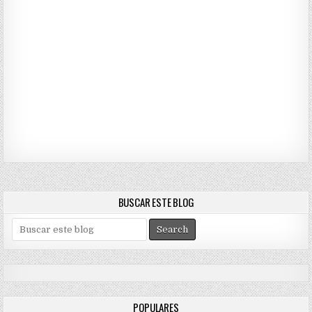
BUSCAR ESTE BLOG
S
e
a
r
c
h
POPULARES
f