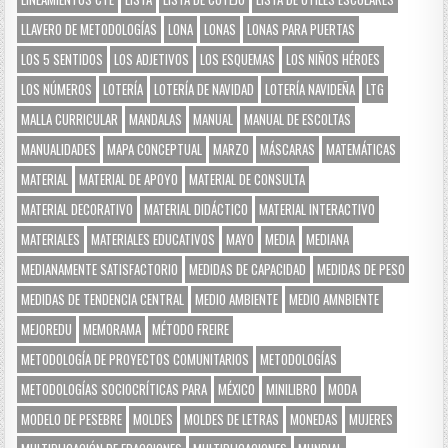
LLAVERO DE METODOLOGÍAS
LONA
LONAS
LONAS PARA PUERTAS
LOS 5 SENTIDOS
LOS ADJETIVOS
LOS ESQUEMAS
LOS NIÑOS HÉROES
LOS NÚMEROS
LOTERÍA
LOTERÍA DE NAVIDAD
LOTERÍA NAVIDEÑA
LTG
MALLA CURRICULAR
MANDALAS
MANUAL
MANUAL DE ESCOLTAS
MANUALIDADES
MAPA CONCEPTUAL
MARZO
MÁSCARAS
MATEMÁTICAS
MATERIAL
MATERIAL DE APOYO
MATERIAL DE CONSULTA
MATERIAL DECORATIVO
MATERIAL DIDÁCTICO
MATERIAL INTERACTIVO
MATERIALES
MATERIALES EDUCATIVOS
MAYO
MEDIA
MEDIANA
MEDIANAMENTE SATISFACTORIO
MEDIDAS DE CAPACIDAD
MEDIDAS DE PESO
MEDIDAS DE TENDENCIA CENTRAL
MEDIO AMBIENTE
MEDIO AMNBIENTE
MEJOREDU
MEMORAMA
MÉTODO FREIRE
METODOLOGÍA DE PROYECTOS COMUNITARIOS
METODOLOGÍAS
METODOLOGÍAS SOCIOCRÍTICAS PARA
MÉXICO
MINILIBRO
MODA
MODELO DE PESEBRE
MOLDES
MOLDES DE LETRAS
MONEDAS
MUJERES