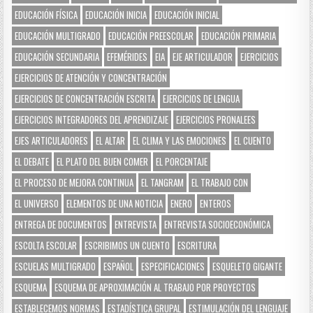
EDUCACIÓN FÍSICA
EDUCACIÓN INICIA
EDUCACIÓN INICIAL
EDUCACIÓN MULTIGRADO
EDUCACIÓN PREESCOLAR
EDUCACIÓN PRIMARIA
EDUCACIÓN SECUNDARIA
EFEMÉRIDES
EIA
EJE ARTICULADOR
EJERCICIOS
EJERCICIOS DE ATENCIÓN Y CONCENTRACIÓN
EJERCICIOS DE CONCENTRACIÓN ESCRITA
EJERCICIOS DE LENGUA
EJERCICIOS INTEGRADORES DEL APRENDIZAJE
EJERCICIOS PRONALEES
EJES ARTICULADORES
EL ALTAR
EL CLIMA Y LAS EMOCIONES
EL CUENTO
EL DEBATE
EL PLATO DEL BUEN COMER
EL PORCENTAJE
EL PROCESO DE MEJORA CONTINUA
EL TANGRAM
EL TRABAJO CON
EL UNIVERSO
ELEMENTOS DE UNA NOTICIA
ENERO
ENTEROS
ENTREGA DE DOCUMENTOS
ENTREVISTA
ENTREVISTA SOCIOECONÓMICA
ESCOLTA ESCOLAR
ESCRIBIMOS UN CUENTO
ESCRITURA
ESCUELAS MULTIGRADO
ESPAÑOL
ESPECIFICACIONES
ESQUELETO GIGANTE
ESQUEMA
ESQUEMA DE APROXIMACIÓN AL TRABAJO POR PROYECTOS
ESTABLECEMOS NORMAS
ESTADÍSTICA GRUPAL
ESTIMULACIÓN DEL LENGUAJE