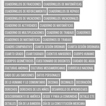
CUADERNILLOS DE FRACCIONES
CUADERNILLOS DE MATEMÁTICAS
CUADERNILLOS DE REFORZAMIENTO
CUADERNILLOS DE REPASO
CUADERNILLOS DE VACACIONES
CUADERNILLOS VACACIONALES
CUADERNO DE ACTIVIDADES
CUADERNO DE MATEMÁTICAS
CUADERNO DE MULTIPLICACIONES
CUADERNO DE TRABAJO
CUADERNOS
CUADERNOS DE MATEMÁTICAS
CUADERNOS DE TRABAJO
CUADRO COMPARATIVO
CUARTA SESIÓN ORDINARI
CUARTA SESIÓN ORDINARIA
CUARTO GRADO
CUARTOGRADO
CUENTOS NAVIDEÑOS
CUERPO HUMANO
CUERPOS GEOMÉTRICOS
CUESTIONARIO DE DOCENTES
CUIDADO DEL AGUA
CULTURAS ANDINAS
CULTURAS MESOAMERICANAS
CURRÍCULO NACIONAL
DADO DE LAS EMOCIONES
DATOS PERSONALES
DE LO HUMANO Y LO COMUNITARIO
DECENAS
DECIMALES
DECORACIÓN
DERECHOS
DERECHOS DE LOS NIÑOS
DESARROLLO DE APRENDIZAJES
DESCUBRIMIENTO DE AMÉRICA
DESDE Y PARA LA COMUNIDAD
DETALLE CTE
DETALLES
DÍA DE LA BANDERA
DÍA DE LA CONSTITUCIÓN MEXICANA