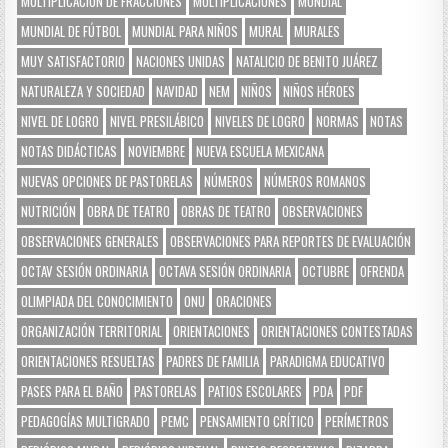
MULTIPLICACIÓN DE FRACCIONES
MULTIPLICACIONES
MUNDIAL
MUNDIAL DE FÚTBOL
MUNDIAL PARA NIÑOS
MURAL
MURALES
MUY SATISFACTORIO
NACIONES UNIDAS
NATALICIO DE BENITO JUÁREZ
NATURALEZA Y SOCIEDAD
NAVIDAD
NEM
NIÑOS
NIÑOS HÉROES
NIVEL DE LOGRO
NIVEL PRESILÁBICO
NIVELES DE LOGRO
NORMAS
NOTAS
NOTAS DIDÁCTICAS
NOVIEMBRE
NUEVA ESCUELA MEXICANA
NUEVAS OPCIONES DE PASTORELAS
NÚMEROS
NÚMEROS ROMANOS
NUTRICIÓN
OBRA DE TEATRO
OBRAS DE TEATRO
OBSERVACIONES
OBSERVACIONES GENERALES
OBSERVACIONES PARA REPORTES DE EVALUACIÓN
OCTAV SESIÓN ORDINARIA
OCTAVA SESIÓN ORDINARIA
OCTUBRE
OFRENDA
OLIMPIADA DEL CONOCIMIENTO
ONU
ORACIONES
ORGANIZACIÓN TERRITORIAL
ORIENTACIONES
ORIENTACIONES CONTESTADAS
ORIENTACIONES RESUELTAS
PADRES DE FAMILIA
PARADIGMA EDUCATIVO
PASES PARA EL BAÑO
PASTORELAS
PATIOS ESCOLARES
PDA
PDF
PEDAGOGÍAS MULTIGRADO
PEMC
PENSAMIENTO CRÍTICO
PERÍMETROS