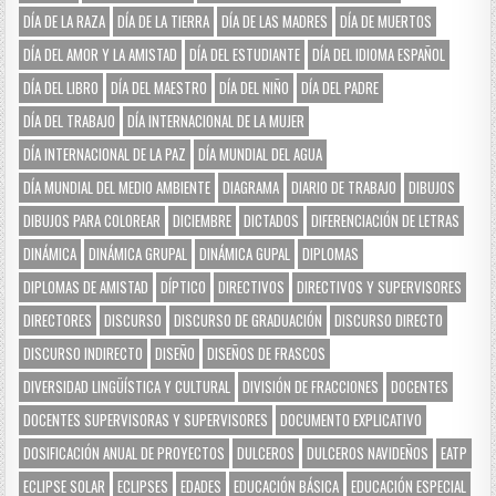
DÍA DE LA RAZA
DÍA DE LA TIERRA
DÍA DE LAS MADRES
DÍA DE MUERTOS
DÍA DEL AMOR Y LA AMISTAD
DÍA DEL ESTUDIANTE
DÍA DEL IDIOMA ESPAÑOL
DÍA DEL LIBRO
DÍA DEL MAESTRO
DÍA DEL NIÑO
DÍA DEL PADRE
DÍA DEL TRABAJO
DÍA INTERNACIONAL DE LA MUJER
DÍA INTERNACIONAL DE LA PAZ
DÍA MUNDIAL DEL AGUA
DÍA MUNDIAL DEL MEDIO AMBIENTE
DIAGRAMA
DIARIO DE TRABAJO
DIBUJOS
DIBUJOS PARA COLOREAR
DICIEMBRE
DICTADOS
DIFERENCIACIÓN DE LETRAS
DINÁMICA
DINÁMICA GRUPAL
DINÁMICA GUPAL
DIPLOMAS
DIPLOMAS DE AMISTAD
DÍPTICO
DIRECTIVOS
DIRECTIVOS Y SUPERVISORES
DIRECTORES
DISCURSO
DISCURSO DE GRADUACIÓN
DISCURSO DIRECTO
DISCURSO INDIRECTO
DISEÑO
DISEÑOS DE FRASCOS
DIVERSIDAD LINGÜÍSTICA Y CULTURAL
DIVISIÓN DE FRACCIONES
DOCENTES
DOCENTES SUPERVISORAS Y SUPERVISORES
DOCUMENTO EXPLICATIVO
DOSIFICACIÓN ANUAL DE PROYECTOS
DULCEROS
DULCEROS NAVIDEÑOS
EATP
ECLIPSE SOLAR
ECLIPSES
EDADES
EDUCACIÓN BÁSICA
EDUCACIÓN ESPECIAL