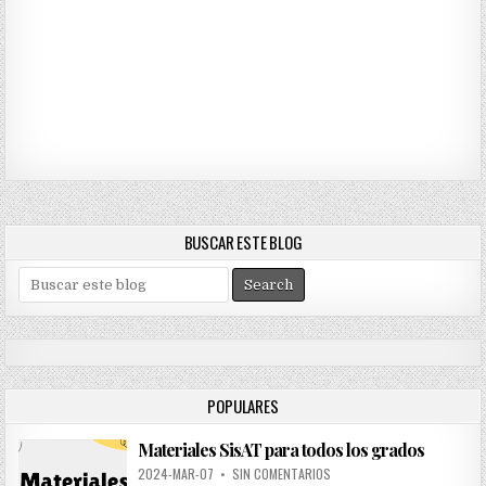
BUSCAR ESTE BLOG
S
e
a
r
c
h
POPULARES
f
o
Materiales SisAT para todos los grados
r
:
2024-MAR-07
•
SIN COMENTARIOS