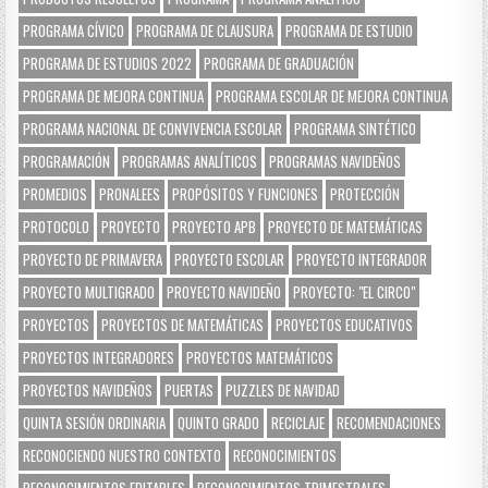
PROGRAMA CÍVICO
PROGRAMA DE CLAUSURA
PROGRAMA DE ESTUDIO
PROGRAMA DE ESTUDIOS 2022
PROGRAMA DE GRADUACIÓN
PROGRAMA DE MEJORA CONTINUA
PROGRAMA ESCOLAR DE MEJORA CONTINUA
PROGRAMA NACIONAL DE CONVIVENCIA ESCOLAR
PROGRAMA SINTÉTICO
PROGRAMACIÓN
PROGRAMAS ANALÍTICOS
PROGRAMAS NAVIDEÑOS
PROMEDIOS
PRONALEES
PROPÓSITOS Y FUNCIONES
PROTECCIÓN
PROTOCOLO
PROYECTO
PROYECTO APB
PROYECTO DE MATEMÁTICAS
PROYECTO DE PRIMAVERA
PROYECTO ESCOLAR
PROYECTO INTEGRADOR
PROYECTO MULTIGRADO
PROYECTO NAVIDEÑO
PROYECTO: "EL CIRCO"
PROYECTOS
PROYECTOS DE MATEMÁTICAS
PROYECTOS EDUCATIVOS
PROYECTOS INTEGRADORES
PROYECTOS MATEMÁTICOS
PROYECTOS NAVIDEÑOS
PUERTAS
PUZZLES DE NAVIDAD
QUINTA SESIÓN ORDINARIA
QUINTO GRADO
RECICLAJE
RECOMENDACIONES
RECONOCIENDO NUESTRO CONTEXTO
RECONOCIMIENTOS
RECONOCIMIENTOS EDITABLES
RECONOCIMIENTOS TRIMESTRALES