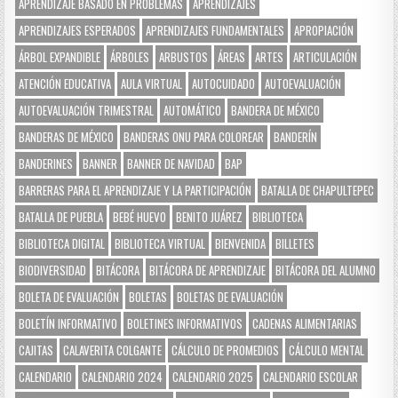
APRENDIZAJE BASADO EN PROBLEMAS
APRENDIZAJES
APRENDIZAJES ESPERADOS
APRENDIZAJES FUNDAMENTALES
APROPIACIÓN
ÁRBOL EXPANDIBLE
ÁRBOLES
ARBUSTOS
ÁREAS
ARTES
ARTICULACIÓN
ATENCIÓN EDUCATIVA
AULA VIRTUAL
AUTOCUIDADO
AUTOEVALUACIÓN
AUTOEVALUACIÓN TRIMESTRAL
AUTOMÁTICO
BANDERA DE MÉXICO
BANDERAS DE MÉXICO
BANDERAS ONU PARA COLOREAR
BANDERÍN
BANDERINES
BANNER
BANNER DE NAVIDAD
BAP
BARRERAS PARA EL APRENDIZAJE Y LA PARTICIPACIÓN
BATALLA DE CHAPULTEPEC
BATALLA DE PUEBLA
BEBÉ HUEVO
BENITO JUÁREZ
BIBLIOTECA
BIBLIOTECA DIGITAL
BIBLIOTECA VIRTUAL
BIENVENIDA
BILLETES
BIODIVERSIDAD
BITÁCORA
BITÁCORA DE APRENDIZAJE
BITÁCORA DEL ALUMNO
BOLETA DE EVALUACIÓN
BOLETAS
BOLETAS DE EVALUACIÓN
BOLETÍN INFORMATIVO
BOLETINES INFORMATIVOS
CADENAS ALIMENTARIAS
CAJITAS
CALAVERITA COLGANTE
CÁLCULO DE PROMEDIOS
CÁLCULO MENTAL
CALENDARIO
CALENDARIO 2024
CALENDARIO 2025
CALENDARIO ESCOLAR