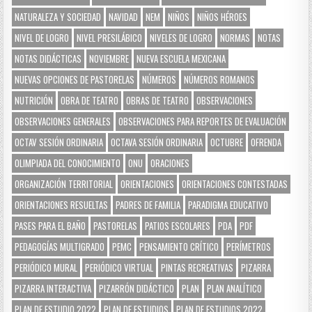
NATURALEZA Y SOCIEDAD
NAVIDAD
NEM
NIÑOS
NIÑOS HÉROES
NIVEL DE LOGRO
NIVEL PRESILÁBICO
NIVELES DE LOGRO
NORMAS
NOTAS
NOTAS DIDÁCTICAS
NOVIEMBRE
NUEVA ESCUELA MEXICANA
NUEVAS OPCIONES DE PASTORELAS
NÚMEROS
NÚMEROS ROMANOS
NUTRICIÓN
OBRA DE TEATRO
OBRAS DE TEATRO
OBSERVACIONES
OBSERVACIONES GENERALES
OBSERVACIONES PARA REPORTES DE EVALUACIÓN
OCTAV SESIÓN ORDINARIA
OCTAVA SESIÓN ORDINARIA
OCTUBRE
OFRENDA
OLIMPIADA DEL CONOCIMIENTO
ONU
ORACIONES
ORGANIZACIÓN TERRITORIAL
ORIENTACIONES
ORIENTACIONES CONTESTADAS
ORIENTACIONES RESUELTAS
PADRES DE FAMILIA
PARADIGMA EDUCATIVO
PASES PARA EL BAÑO
PASTORELAS
PATIOS ESCOLARES
PDA
PDF
PEDAGOGÍAS MULTIGRADO
PEMC
PENSAMIENTO CRÍTICO
PERÍMETROS
PERIÓDICO MURAL
PERIÓDICO VIRTUAL
PINTAS RECREATIVAS
PIZARRA
PIZARRA INTERACTIVA
PIZARRÓN DIDÁCTICO
PLAN
PLAN ANALÍTICO
PLAN DE ESTUDIO 2022
PLAN DE ESTUDIOS
PLAN DE ESTUDIOS 2022