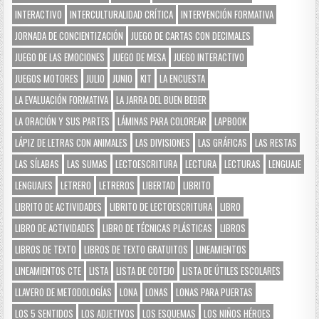
INTERACTIVO
INTERCULTURALIDAD CRÍTICA
INTERVENCIÓN FORMATIVA
JORNADA DE CONCIENTIZACIÓN
JUEGO DE CARTAS CON DECIMALES
JUEGO DE LAS EMOCIONES
JUEGO DE MESA
JUEGO INTERACTIVO
JUEGOS MOTORES
JULIO
JUNIO
KIT
LA ENCUESTA
LA EVALUACIÓN FORMATIVA
LA JARRA DEL BUEN BEBER
LA ORACIÓN Y SUS PARTES
LÁMINAS PARA COLOREAR
LAPBOOK
LÁPIZ DE LETRAS CON ANIMALES
LAS DIVISIONES
LAS GRÁFICAS
LAS RESTAS
LAS SÍLABAS
LAS SUMAS
LECTOESCRITURA
LECTURA
LECTURAS
LENGUAJE
LENGUAJES
LETRERO
LETREROS
LIBERTAD
LIBRITO
LIBRITO DE ACTIVIDADES
LIBRITO DE LECTOESCRITURA
LIBRO
LIBRO DE ACTIVIDADES
LIBRO DE TÉCNICAS PLÁSTICAS
LIBROS
LIBROS DE TEXTO
LIBROS DE TEXTO GRATUITOS
LINEAMIENTOS
LINEAMIENTOS CTE
LISTA
LISTA DE COTEJO
LISTA DE ÚTILES ESCOLARES
LLAVERO DE METODOLOGÍAS
LONA
LONAS
LONAS PARA PUERTAS
LOS 5 SENTIDOS
LOS ADJETIVOS
LOS ESQUEMAS
LOS NIÑOS HÉROES