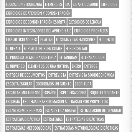
EDUCACIÓN SECUNDARIA
EFEMÉRIDES
EIA
EJE ARTICULADOR
EJERCICIOS
EJERCICIOS DE ATENCIÓN Y CONCENTRACIÓN
EJERCICIOS DE CONCENTRACIÓN ESCRITA
EJERCICIOS DE LENGUA
EJERCICIOS INTEGRADORES DEL APRENDIZAJE
EJERCICIOS PRONALEES
EJES ARTICULADORES
EL ALTAR
EL CLIMA Y LAS EMOCIONES
EL CUENTO
EL DEBATE
EL PLATO DEL BUEN COMER
EL PORCENTAJE
EL PROCESO DE MEJORA CONTINUA
EL TANGRAM
EL TRABAJO CON
EL UNIVERSO
ELEMENTOS DE UNA NOTICIA
ENERO
ENTEROS
ENTREGA DE DOCUMENTOS
ENTREVISTA
ENTREVISTA SOCIOECONÓMICA
ESCOLTA ESCOLAR
ESCRIBIMOS UN CUENTO
ESCRITURA
ESCUELAS MULTIGRADO
ESPAÑOL
ESPECIFICACIONES
ESQUELETO GIGANTE
ESQUEMA
ESQUEMA DE APROXIMACIÓN AL TRABAJO POR PROYECTOS
ESTABLECEMOS NORMAS
ESTADÍSTICA GRUPAL
ESTIMULACIÓN DEL LENGUAJE
ESTRATEGIA DIDÁCTICA
ESTRATEGIAS
ESTRATEGIAS DIDÁCTICAS
ESTRATEGIAS METODOLÓGICAS
ESTRATEGIAS METODOLÓGICAS DIDÁCTICAS