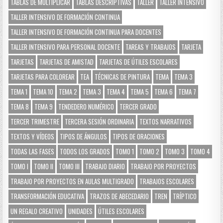
TABLAS DE MULTIPLICAR
TABLAS DESCRIPTIVAS
TALLER
TALLER INTENSIVO
TALLER INTENSIVO DE FORMACIÓN CONTINUA
TALLER INTENSIVO DE FORMACIÓN CONTINUA PARA DOCENTES
TALLER INTENSIVO PARA PERSONAL DOCENTE
TAREAS Y TRABAJOS
TARJETA
TARJETAS
TARJETAS DE AMISTAD
TARJETAS DE ÚTILES ESCOLARES
TARJETAS PARA COLOREAR
TEA
TÉCNICAS DE PINTURA
TEMA
TEMA 3
TEMA 1
TEMA 10
TEMA 2
TEMA 3
TEMA 4
TEMA 5
TEMA 6
TEMA 7
TEMA 8
TEMA 9
TENDEDERO NUMÉRICO
TERCER GRADO
TERCER TRIMESTRE
TERCERA SESIÓN ORDINARIA
TEXTOS NARRATIVOS
TEXTOS Y VÍDEOS
TIPOS DE ÁNGULOS
TIPOS DE ORACIONES
TODAS LAS FASES
TODOS LOS GRADOS
TOMO 1
TOMO 2
TOMO 3
TOMO 4
TOMO I
TOMO II
TOMO III
TRABAJO DIARIO
TRABAJO POR PROYECTOS
TRABAJO POR PROYECTOS EN AULAS MULTIGRADO
TRABAJOS ESCOLARES
TRANSFORMACIÓN EDUCATIVA
TRAZOS DE ABECEDARIO
TREN
TRÍPTICO
UN REGALO CREATIVO
UNIDADES
ÚTILES ESCOLARES