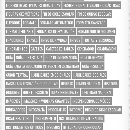
FICHERO DE ACTIVIDADES DIDÁCTICAS
FICHEROS DE ACTIVIDADES DIDÁCTICAS
FIGURAS GEOMÉTRICAS
FIN DE CICLO ESCOLAR
FIN DE CURSO ESCOLAR
FLIPBOOK
FORMATO
FORMATO AUTOMÁTICO
FORMATO AVANZADO
FORMATO EDITABLE
FORMATOS DE EVALUACIÓN
FORMULARIO DE VOLUMEN
FRACCIONES
FRASES
FRISO DE NAVIDAD
FRISOS
FRUTAS Y VERDURAS
FUNDAMENTOS
GAFETES
GAFETES EDITABLES
GENERADOR
GRADUACIÓN
GUÍA
GUÍA CONTESTADA
GUÍA DE INFORMACIÓN
GUÍA DE REPASO
GUÍA PARA LA EDUCACIÓN INTEGRAL EN SEXUALIDAD
GUÍA RESUELTA
GUION TEATRAL
HABILIDADES EMOCIONALES
HABILIDADES SOCIALES
HACIA LA INTEGRACIÓN CURRICULAR
HIERBAS
HIMNO NACIONAL
HISTORIA
HONORES
HUERTO ESCOLAR
IDEAS PRINCIPALES
IDENTIDAD NACIONAL
IMÁGENES
IMÁGENES NAVIDEÑAS GIGANTES
INDEPENDENCIA DE MÉXICO
INDICADORES
INFOGRAFÍA
INFOGRAFÍAS
INFORME
INICIO DE CICLO ESCOLAR
INSATISFACTORIO
INSTRUMENTO
INSTRUMENTO DE VALORACIÓN
INSTRUMENTOS ÓPTICOS
INSUMOS
INTEGRACIÓN CURRICULAR