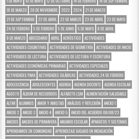
1 DE MAYO
10 DE MAYO
12 DE OCTUBRE
14 DE FEBRERO
16 DE SEPTIEMBRE
18 DE MARZO
20 DE NOVIEMBRE
2022
2024
21 DE MARZO
21 DE SEPTIEMBRE
22 DE ABRIL
22 DE MARZO
23 DE ABRIL
23 DE MAYO
24 DE FEBRERO
5 DE FEBRERO
5 DE JUNIO
5 DE MAYO
8 DE ABRIL
8 DE MARZO
ABECEDARIO
ABRIL
ACRÓSTICO
ACTIVIDADES
ACTIVIDADES COGNITIVAS
ACTIVIDADES DE GEOMETRÍA
ACTIVIDADES DE INICIO
ACTIVIDADES DE LECTURA
ACTIVIDADES DE LECTURA Y ESCRITURA
ACTIVIDADES ECONÓMICAS PRIMARIAS
ACTIVIDADES ESPECIALES
ACTIVIDADES PARA
ACTIVIDADES SILÁBICAS
ACTIVIDADES.24 DE FEBRERO
ADOLESCENCIA
ADOLESCENTES
AGENDA
AGENDA DOCENTE
AGENDA ESCOLAR
AGOSTO
ÁLBUM DE RECUERDOS
ALFABETO LSM
ALIMENTACIÓN SALUDABLE
ALTAR
ALUMNOS
AMOR Y AMISTAD
ANÁLISIS Y REFLEXIÓN
ANEXO 1
ANEXO 2
ANEXO 3
ANEXO 4
ANEXO 5
ANEXO DEL ACUERDO 08/08/23
ANEXOS
ANEXOS DE PRIMAVERA
ANUARIO ESCOLAR
APARATOS Y SISTEMAS
APRENDAMOS EN COMUNIDAD
APRENDIZAJE BASADO EN INDAGACIÓN