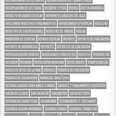
RECOPILACIÓN DE LECTURAS
RECORTA Y PEGA
RECREA
RECTA NUMÉRICA
REDACTO MI DIARIO ESCOLAR
REFERENTES BÁSICOS DEL AULA
REFLEJANDO NUESTROS PENSAMIENTOS
REFORZAMIENTO ESCOLAR
REGISTRO
REGISTRO DE CALIFICACIONES
REGISTRO DE TAREAS
REGLAS
RENDICIÓN DE CUENTAS
REPASO ESCOLAR
REPORTE
REPORTE DE EVALUACIÓN
REPORTE DE INCIDENCIAS
REPORTES
REPORTES DE EVALUACIÓN
REPRESENTACIÓN GRÁFICA
RESOLVEMOS CONFLICTOS
RESPETO
RESPUESTAS
RESUMEN
REUNIÓN
REVOLUCIÓN MEXICANA
REYES MAGOS
ROMPECABEZAS
ROSCA DE REYES DE LA NEM
RÚBRICA
RÚBRICA DE EVALUACIÓN
RÚBRICA DE VALORACIÓN
RÚBRICAS ANALÍTICAS
RUTINAS DIARIAS PARA NIÑOS Y NIÑAS
SABERES Y PENSAMIENTO CIENTÍFICO
SALÓN DE CLASES
SAN VALENTÍN
SARAMPIÓN
SATISFACTORIO
SECUENCIAS DIDÁCTICAS
SECUNDARIA
SECUNDARIOS Y TERCIARIOS
SEGUNDA SESIÓN ORDINARIA
SEGUNDO GRADO
SEGUNDO TRIMESTRE