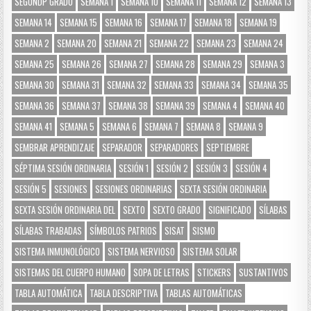
SEGUNDP GRADO
SEMANA 1
SEMANA 10
SEMANA 11
SEMANA 12
SEMANA 13
SEMANA 14
SEMANA 15
SEMANA 16
SEMANA 17
SEMANA 18
SEMANA 19
SEMANA 2
SEMANA 20
SEMANA 21
SEMANA 22
SEMANA 23
SEMANA 24
SEMANA 25
SEMANA 26
SEMANA 27
SEMANA 28
SEMANA 29
SEMANA 3
SEMANA 30
SEMANA 31
SEMANA 32
SEMANA 33
SEMANA 34
SEMANA 35
SEMANA 36
SEMANA 37
SEMANA 38
SEMANA 39
SEMANA 4
SEMANA 40
SEMANA 41
SEMANA 5
SEMANA 6
SEMANA 7
SEMANA 8
SEMANA 9
SEMBRAR APRENDIZAJE
SEPARADOR
SEPARADORES
SEPTIEMBRE
SÉPTIMA SESIÓN ORDINARIA
SESIÓN 1
SESIÓN 2
SESIÓN 3
SESIÓN 4
SESIÓN 5
SESIONES
SESIONES ORDINARIAS
SEXTA SESIÓN ORDINARIA
SEXTA SESIÓN ORDINARIA DEL
SEXTO
SEXTO GRADO
SIGNIFICADO
SÍLABAS
SÍLABAS TRABADAS
SÍMBOLOS PATRIOS
SISAT
SISMO
SISTEMA INMUNOLÓGICO
SISTEMA NERVIOSO
SISTEMA SOLAR
SISTEMAS DEL CUERPO HUMANO
SOPA DE LETRAS
STICKERS
SUSTANTIVOS
TABLA AUTOMÁTICA
TABLA DESCRIPTIVA
TABLAS AUTOMÁTICAS