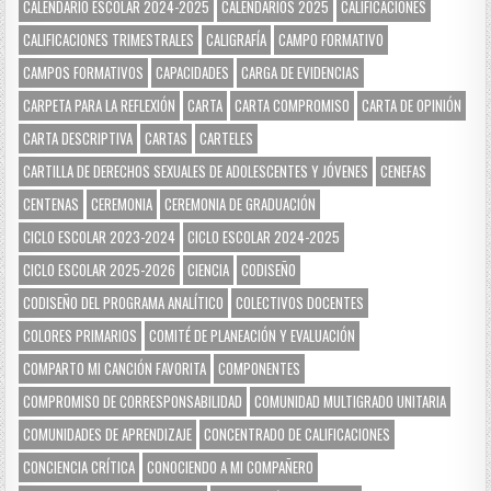
CALENDARIO ESCOLAR 2024-2025
CALENDARIOS 2025
CALIFICACIONES
CALIFICACIONES TRIMESTRALES
CALIGRAFÍA
CAMPO FORMATIVO
CAMPOS FORMATIVOS
CAPACIDADES
CARGA DE EVIDENCIAS
CARPETA PARA LA REFLEXIÓN
CARTA
CARTA COMPROMISO
CARTA DE OPINIÓN
CARTA DESCRIPTIVA
CARTAS
CARTELES
CARTILLA DE DERECHOS SEXUALES DE ADOLESCENTES Y JÓVENES
CENEFAS
CENTENAS
CEREMONIA
CEREMONIA DE GRADUACIÓN
CICLO ESCOLAR 2023-2024
CICLO ESCOLAR 2024-2025
CICLO ESCOLAR 2025-2026
CIENCIA
CODISEÑO
CODISEÑO DEL PROGRAMA ANALÍTICO
COLECTIVOS DOCENTES
COLORES PRIMARIOS
COMITÉ DE PLANEACIÓN Y EVALUACIÓN
COMPARTO MI CANCIÓN FAVORITA
COMPONENTES
COMPROMISO DE CORRESPONSABILIDAD
COMUNIDAD MULTIGRADO UNITARIA
COMUNIDADES DE APRENDIZAJE
CONCENTRADO DE CALIFICACIONES
CONCIENCIA CRÍTICA
CONOCIENDO A MI COMPAÑERO