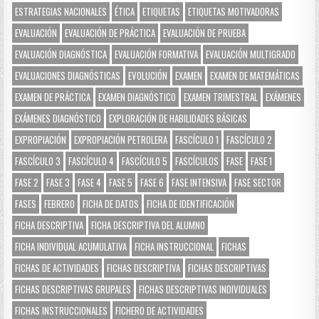
ESTRATEGIAS NACIONALES
ÉTICA
ETIQUETAS
ETIQUETAS MOTIVADORAS
EVALUACIÓN
EVALUACIÓN DE PRÁCTICA
EVALUACIÓN DE PRUEBA
EVALUACIÓN DIAGNÓSTICA
EVALUACIÓN FORMATIVA
EVALUACIÓN MULTIGRADO
EVALUACIONES DIAGNÓSTICAS
EVOLUCIÓN
EXAMEN
EXAMEN DE MATEMÁTICAS
EXAMEN DE PRÁCTICA
EXAMEN DIAGNÓSTICO
EXAMEN TRIMESTRAL
EXÁMENES
EXÁMENES DIAGNÓSTICO
EXPLORACIÓN DE HABILIDADES BÁSICAS
EXPROPIACIÓN
EXPROPIACIÓN PETROLERA
FASCÍCULO 1
FASCÍCULO 2
FASCÍCULO 3
FASCÍCULO 4
FASCÍCULO 5
FASCÍCULOS
FASE
FASE 1
FASE 2
FASE 3
FASE 4
FASE 5
FASE 6
FASE INTENSIVA
FASE SECTOR
FASES
FEBRERO
FICHA DE DATOS
FICHA DE IDENTIFICACIÓN
FICHA DESCRIPTIVA
FICHA DESCRIPTIVA DEL ALUMNO
FICHA INDIVIDUAL ACUMULATIVA
FICHA INSTRUCCIONAL
FICHAS
FICHAS DE ACTIVIDADES
FICHAS DESCRIPTIVA
FICHAS DESCRIPTIVAS
FICHAS DESCRIPTIVAS GRUPALES
FICHAS DESCRIPTIVAS INDIVIDUALES
FICHAS INSTRUCCIONALES
FICHERO DE ACTIVIDADES