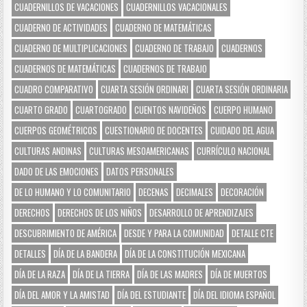
CUADERNILLOS DE VACACIONES
CUADERNILLOS VACACIONALES
CUADERNO DE ACTIVIDADES
CUADERNO DE MATEMÁTICAS
CUADERNO DE MULTIPLICACIONES
CUADERNO DE TRABAJO
CUADERNOS
CUADERNOS DE MATEMÁTICAS
CUADERNOS DE TRABAJO
CUADRO COMPARATIVO
CUARTA SESIÓN ORDINARI
CUARTA SESIÓN ORDINARIA
CUARTO GRADO
CUARTOGRADO
CUENTOS NAVIDEÑOS
CUERPO HUMANO
CUERPOS GEOMÉTRICOS
CUESTIONARIO DE DOCENTES
CUIDADO DEL AGUA
CULTURAS ANDINAS
CULTURAS MESOAMERICANAS
CURRÍCULO NACIONAL
DADO DE LAS EMOCIONES
DATOS PERSONALES
DE LO HUMANO Y LO COMUNITARIO
DECENAS
DECIMALES
DECORACIÓN
DERECHOS
DERECHOS DE LOS NIÑOS
DESARROLLO DE APRENDIZAJES
DESCUBRIMIENTO DE AMÉRICA
DESDE Y PARA LA COMUNIDAD
DETALLE CTE
DETALLES
DÍA DE LA BANDERA
DÍA DE LA CONSTITUCIÓN MEXICANA
DÍA DE LA RAZA
DÍA DE LA TIERRA
DÍA DE LAS MADRES
DÍA DE MUERTOS
DÍA DEL AMOR Y LA AMISTAD
DÍA DEL ESTUDIANTE
DÍA DEL IDIOMA ESPAÑOL