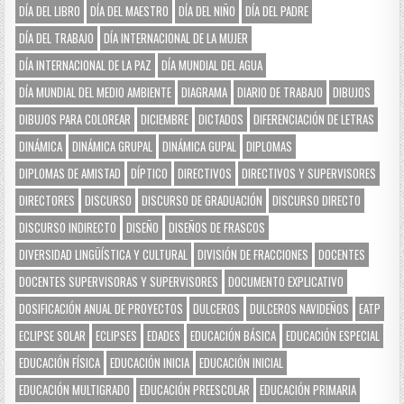
DÍA DEL LIBRO
DÍA DEL MAESTRO
DÍA DEL NIÑO
DÍA DEL PADRE
DÍA DEL TRABAJO
DÍA INTERNACIONAL DE LA MUJER
DÍA INTERNACIONAL DE LA PAZ
DÍA MUNDIAL DEL AGUA
DÍA MUNDIAL DEL MEDIO AMBIENTE
DIAGRAMA
DIARIO DE TRABAJO
DIBUJOS
DIBUJOS PARA COLOREAR
DICIEMBRE
DICTADOS
DIFERENCIACIÓN DE LETRAS
DINÁMICA
DINÁMICA GRUPAL
DINÁMICA GUPAL
DIPLOMAS
DIPLOMAS DE AMISTAD
DÍPTICO
DIRECTIVOS
DIRECTIVOS Y SUPERVISORES
DIRECTORES
DISCURSO
DISCURSO DE GRADUACIÓN
DISCURSO DIRECTO
DISCURSO INDIRECTO
DISEÑO
DISEÑOS DE FRASCOS
DIVERSIDAD LINGÜÍSTICA Y CULTURAL
DIVISIÓN DE FRACCIONES
DOCENTES
DOCENTES SUPERVISORAS Y SUPERVISORES
DOCUMENTO EXPLICATIVO
DOSIFICACIÓN ANUAL DE PROYECTOS
DULCEROS
DULCEROS NAVIDEÑOS
EATP
ECLIPSE SOLAR
ECLIPSES
EDADES
EDUCACIÓN BÁSICA
EDUCACIÓN ESPECIAL
EDUCACIÓN FÍSICA
EDUCACIÓN INICIA
EDUCACIÓN INICIAL
EDUCACIÓN MULTIGRADO
EDUCACIÓN PREESCOLAR
EDUCACIÓN PRIMARIA