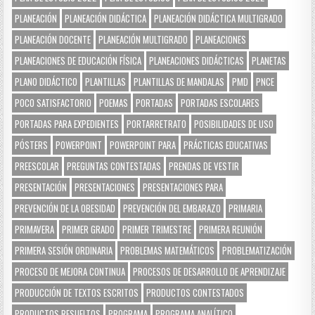
PLANEACIÓN
PLANEACIÓN DIDÁCTICA
PLANEACIÓN DIDÁCTICA MULTIGRADO
PLANEACIÓN DOCENTE
PLANEACIÓN MULTIGRADO
PLANEACIONES
PLANEACIONES DE EDUCACIÓN FÍSICA
PLANEACIONES DIDÁCTICAS
PLANETAS
PLANO DIDÁCTICO
PLANTILLAS
PLANTILLAS DE MANDALAS
PMD
PNCE
POCO SATISFACTORIO
POEMAS
PORTADAS
PORTADAS ESCOLARES
PORTADAS PARA EXPEDIENTES
PORTARRETRATO
POSIBILIDADES DE USO
PÓSTERS
POWERPOINT
POWERPOINT PARA
PRÁCTICAS EDUCATIVAS
PREESCOLAR
PREGUNTAS CONTESTADAS
PRENDAS DE VESTIR
PRESENTACIÓN
PRESENTACIONES
PRESENTACIONES PARA
PREVENCIÓN DE LA OBESIDAD
PREVENCIÓN DEL EMBARAZO
PRIMARIA
PRIMAVERA
PRIMER GRADO
PRIMER TRIMESTRE
PRIMERA REUNIÓN
PRIMERA SESIÓN ORDINARIA
PROBLEMAS MATEMÁTICOS
PROBLEMATIZACIÓN
PROCESO DE MEJORA CONTINUA
PROCESOS DE DESARROLLO DE APRENDIZAJE
PRODUCCIÓN DE TEXTOS ESCRITOS
PRODUCTOS CONTESTADOS
PRODUCTOS RESUELTOS
PROGRAMA
PROGRAMA ANALÍTICO