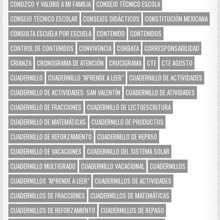
CONOZCO Y VALORO A MI FAMILIA
CONSEJO TÉCNICO ESCOLA
CONSEJO TÉCNICO ESCOLAR
CONSEJOS DIDÁCTICOS
CONSTITUCIÓN MEXICANA
CONSULTA ESCUELA POR ESCUELA
CONTENIDO
CONTENIDOS
CONTROL DE CONTENIDOS
CONVIVENCIA
CORBATA
CORRESPONSABILIDAD
CRIANZA
CRONOGRAMA DE ATENCIÓN
CRUCIGRAMA
CTE
CTE AGOSTO
CUADERNILLO
CUADERNILLO "APRENDE A LEER"
CUADERNILLO DE ACTIVIDADES
CUADERNILLO DE ACTIVIDADES: SAN VALENTÍN
CUADERNILLO DE ATIVIDADES
CUADERNILLO DE FRACCIONES
CUADERNILLO DE LECTOESCRITURA
CUADERNILLO DE MATEMÁTICAS
CUADERNILLO DE PRODUCTOS
CUADERNILLO DE REFORZAMIENTO
CUADERNILLO DE REPASO
CUADERNILLO DE VACACIONES
CUADERNILLO DEL SISTEMA SOLAR
CUADERNILLO MULTIGRADO
CUADERNILLO VACACIONAL
CUADERNILLOS
CUADERNILLOS "APRENDE A LEER"
CUADERNILLOS DE ACTIVIDADES
CUADERNILLOS DE FRACCIONES
CUADERNILLOS DE MATEMÁTICAS
CUADERNILLOS DE REFORZAMIENTO
CUADERNILLOS DE REPASO