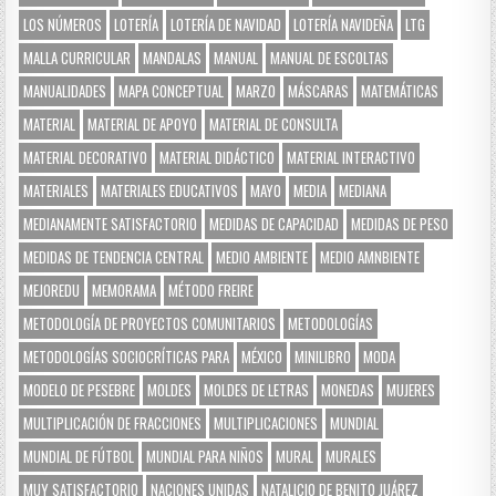
LOS NÚMEROS
LOTERÍA
LOTERÍA DE NAVIDAD
LOTERÍA NAVIDEÑA
LTG
MALLA CURRICULAR
MANDALAS
MANUAL
MANUAL DE ESCOLTAS
MANUALIDADES
MAPA CONCEPTUAL
MARZO
MÁSCARAS
MATEMÁTICAS
MATERIAL
MATERIAL DE APOYO
MATERIAL DE CONSULTA
MATERIAL DECORATIVO
MATERIAL DIDÁCTICO
MATERIAL INTERACTIVO
MATERIALES
MATERIALES EDUCATIVOS
MAYO
MEDIA
MEDIANA
MEDIANAMENTE SATISFACTORIO
MEDIDAS DE CAPACIDAD
MEDIDAS DE PESO
MEDIDAS DE TENDENCIA CENTRAL
MEDIO AMBIENTE
MEDIO AMNBIENTE
MEJOREDU
MEMORAMA
MÉTODO FREIRE
METODOLOGÍA DE PROYECTOS COMUNITARIOS
METODOLOGÍAS
METODOLOGÍAS SOCIOCRÍTICAS PARA
MÉXICO
MINILIBRO
MODA
MODELO DE PESEBRE
MOLDES
MOLDES DE LETRAS
MONEDAS
MUJERES
MULTIPLICACIÓN DE FRACCIONES
MULTIPLICACIONES
MUNDIAL
MUNDIAL DE FÚTBOL
MUNDIAL PARA NIÑOS
MURAL
MURALES
MUY SATISFACTORIO
NACIONES UNIDAS
NATALICIO DE BENITO JUÁREZ