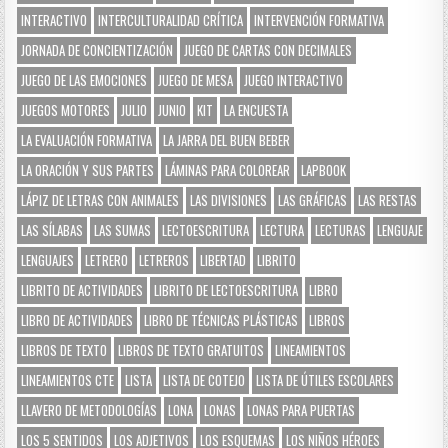
INTERACTIVO
INTERCULTURALIDAD CRÍTICA
INTERVENCIÓN FORMATIVA
JORNADA DE CONCIENTIZACIÓN
JUEGO DE CARTAS CON DECIMALES
JUEGO DE LAS EMOCIONES
JUEGO DE MESA
JUEGO INTERACTIVO
JUEGOS MOTORES
JULIO
JUNIO
KIT
LA ENCUESTA
LA EVALUACIÓN FORMATIVA
LA JARRA DEL BUEN BEBER
LA ORACIÓN Y SUS PARTES
LÁMINAS PARA COLOREAR
LAPBOOK
LÁPIZ DE LETRAS CON ANIMALES
LAS DIVISIONES
LAS GRÁFICAS
LAS RESTAS
LAS SÍLABAS
LAS SUMAS
LECTOESCRITURA
LECTURA
LECTURAS
LENGUAJE
LENGUAJES
LETRERO
LETREROS
LIBERTAD
LIBRITO
LIBRITO DE ACTIVIDADES
LIBRITO DE LECTOESCRITURA
LIBRO
LIBRO DE ACTIVIDADES
LIBRO DE TÉCNICAS PLÁSTICAS
LIBROS
LIBROS DE TEXTO
LIBROS DE TEXTO GRATUITOS
LINEAMIENTOS
LINEAMIENTOS CTE
LISTA
LISTA DE COTEJO
LISTA DE ÚTILES ESCOLARES
LLAVERO DE METODOLOGÍAS
LONA
LONAS
LONAS PARA PUERTAS
LOS 5 SENTIDOS
LOS ADJETIVOS
LOS ESQUEMAS
LOS NIÑOS HÉROES