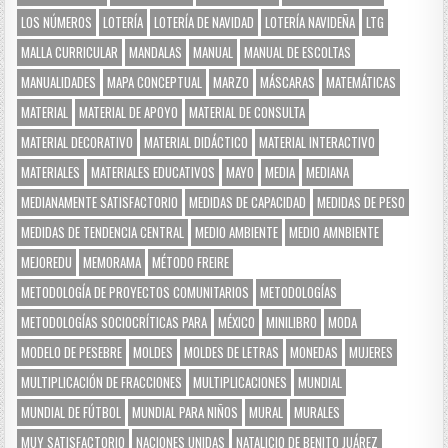
LOS NÚMEROS
LOTERÍA
LOTERÍA DE NAVIDAD
LOTERÍA NAVIDEÑA
LTG
MALLA CURRICULAR
MANDALAS
MANUAL
MANUAL DE ESCOLTAS
MANUALIDADES
MAPA CONCEPTUAL
MARZO
MÁSCARAS
MATEMÁTICAS
MATERIAL
MATERIAL DE APOYO
MATERIAL DE CONSULTA
MATERIAL DECORATIVO
MATERIAL DIDÁCTICO
MATERIAL INTERACTIVO
MATERIALES
MATERIALES EDUCATIVOS
MAYO
MEDIA
MEDIANA
MEDIANAMENTE SATISFACTORIO
MEDIDAS DE CAPACIDAD
MEDIDAS DE PESO
MEDIDAS DE TENDENCIA CENTRAL
MEDIO AMBIENTE
MEDIO AMNBIENTE
MEJOREDU
MEMORAMA
MÉTODO FREIRE
METODOLOGÍA DE PROYECTOS COMUNITARIOS
METODOLOGÍAS
METODOLOGÍAS SOCIOCRÍTICAS PARA
MÉXICO
MINILIBRO
MODA
MODELO DE PESEBRE
MOLDES
MOLDES DE LETRAS
MONEDAS
MUJERES
MULTIPLICACIÓN DE FRACCIONES
MULTIPLICACIONES
MUNDIAL
MUNDIAL DE FÚTBOL
MUNDIAL PARA NIÑOS
MURAL
MURALES
MUY SATISFACTORIO
NACIONES UNIDAS
NATALICIO DE BENITO JUÁREZ