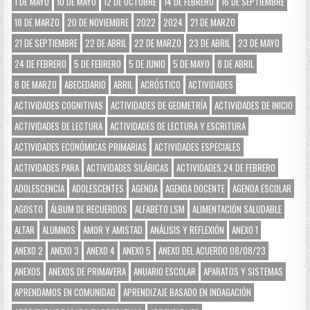
1 DE MAYO
10 DE MAYO
12 DE OCTUBRE
14 DE FEBRERO
16 DE SEPTIEMBRE
18 DE MARZO
20 DE NOVIEMBRE
2022
2024
21 DE MARZO
21 DE SEPTIEMBRE
22 DE ABRIL
22 DE MARZO
23 DE ABRIL
23 DE MAYO
24 DE FEBRERO
5 DE FEBRERO
5 DE JUNIO
5 DE MAYO
8 DE ABRIL
8 DE MARZO
ABECEDARIO
ABRIL
ACRÓSTICO
ACTIVIDADES
ACTIVIDADES COGNITIVAS
ACTIVIDADES DE GEOMETRÍA
ACTIVIDADES DE INICIO
ACTIVIDADES DE LECTURA
ACTIVIDADES DE LECTURA Y ESCRITURA
ACTIVIDADES ECONÓMICAS PRIMARIAS
ACTIVIDADES ESPECIALES
ACTIVIDADES PARA
ACTIVIDADES SILÁBICAS
ACTIVIDADES.24 DE FEBRERO
ADOLESCENCIA
ADOLESCENTES
AGENDA
AGENDA DOCENTE
AGENDA ESCOLAR
AGOSTO
ÁLBUM DE RECUERDOS
ALFABETO LSM
ALIMENTACIÓN SALUDABLE
ALTAR
ALUMNOS
AMOR Y AMISTAD
ANÁLISIS Y REFLEXIÓN
ANEXO 1
ANEXO 2
ANEXO 3
ANEXO 4
ANEXO 5
ANEXO DEL ACUERDO 08/08/23
ANEXOS
ANEXOS DE PRIMAVERA
ANUARIO ESCOLAR
APARATOS Y SISTEMAS
APRENDAMOS EN COMUNIDAD
APRENDIZAJE BASADO EN INDAGACIÓN