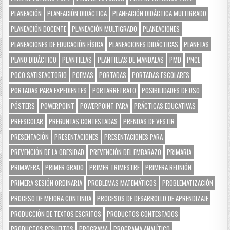
PLANEACIÓN
PLANEACIÓN DIDÁCTICA
PLANEACIÓN DIDÁCTICA MULTIGRADO
PLANEACIÓN DOCENTE
PLANEACIÓN MULTIGRADO
PLANEACIONES
PLANEACIONES DE EDUCACIÓN FÍSICA
PLANEACIONES DIDÁCTICAS
PLANETAS
PLANO DIDÁCTICO
PLANTILLAS
PLANTILLAS DE MANDALAS
PMD
PNCE
POCO SATISFACTORIO
POEMAS
PORTADAS
PORTADAS ESCOLARES
PORTADAS PARA EXPEDIENTES
PORTARRETRATO
POSIBILIDADES DE USO
PÓSTERS
POWERPOINT
POWERPOINT PARA
PRÁCTICAS EDUCATIVAS
PREESCOLAR
PREGUNTAS CONTESTADAS
PRENDAS DE VESTIR
PRESENTACIÓN
PRESENTACIONES
PRESENTACIONES PARA
PREVENCIÓN DE LA OBESIDAD
PREVENCIÓN DEL EMBARAZO
PRIMARIA
PRIMAVERA
PRIMER GRADO
PRIMER TRIMESTRE
PRIMERA REUNIÓN
PRIMERA SESIÓN ORDINARIA
PROBLEMAS MATEMÁTICOS
PROBLEMATIZACIÓN
PROCESO DE MEJORA CONTINUA
PROCESOS DE DESARROLLO DE APRENDIZAJE
PRODUCCIÓN DE TEXTOS ESCRITOS
PRODUCTOS CONTESTADOS
PRODUCTOS RESUELTOS
PROGRAMA
PROGRAMA ANALÍTICO