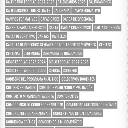
CALENDARIO ESCOLAR 2024-2025
CALENDARIOS 2025
CALIFICACIONES
CALIFICACIONES TRIMESTRALES
CALIGRAFÍA
CAMPO FORMATIVO
CAMPOS FORMATIVOS
CAPACIDADES
CARGA DE EVIDENCIAS
CARPETA PARA LA REFLEXIÓN
CARTA
CARTA COMPROMISO
CARTA DE OPINIÓN
CARTA DESCRIPTIVA
CARTAS
CARTELES
CARTILLA DE DERECHOS SEXUALES DE ADOLESCENTES Y JÓVENES
CENEFAS
CENTENAS
CEREMONIA
CEREMONIA DE GRADUACIÓN
CICLO ESCOLAR 2023-2024
CICLO ESCOLAR 2024-2025
CICLO ESCOLAR 2025-2026
CIENCIA
CODISEÑO
CODISEÑO DEL PROGRAMA ANALÍTICO
COLECTIVOS DOCENTES
COLORES PRIMARIOS
COMITÉ DE PLANEACIÓN Y EVALUACIÓN
COMPARTO MI CANCIÓN FAVORITA
COMPONENTES
COMPROMISO DE CORRESPONSABILIDAD
COMUNIDAD MULTIGRADO UNITARIA
COMUNIDADES DE APRENDIZAJE
CONCENTRADO DE CALIFICACIONES
CONCIENCIA CRÍTICA
CONOCIENDO A MI COMPAÑERO