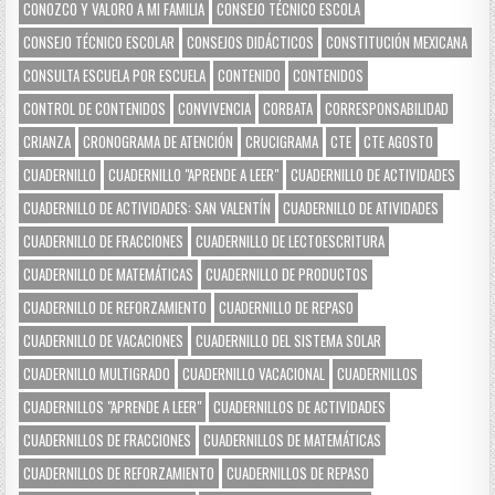
CONOZCO Y VALORO A MI FAMILIA
CONSEJO TÉCNICO ESCOLA
CONSEJO TÉCNICO ESCOLAR
CONSEJOS DIDÁCTICOS
CONSTITUCIÓN MEXICANA
CONSULTA ESCUELA POR ESCUELA
CONTENIDO
CONTENIDOS
CONTROL DE CONTENIDOS
CONVIVENCIA
CORBATA
CORRESPONSABILIDAD
CRIANZA
CRONOGRAMA DE ATENCIÓN
CRUCIGRAMA
CTE
CTE AGOSTO
CUADERNILLO
CUADERNILLO "APRENDE A LEER"
CUADERNILLO DE ACTIVIDADES
CUADERNILLO DE ACTIVIDADES: SAN VALENTÍN
CUADERNILLO DE ATIVIDADES
CUADERNILLO DE FRACCIONES
CUADERNILLO DE LECTOESCRITURA
CUADERNILLO DE MATEMÁTICAS
CUADERNILLO DE PRODUCTOS
CUADERNILLO DE REFORZAMIENTO
CUADERNILLO DE REPASO
CUADERNILLO DE VACACIONES
CUADERNILLO DEL SISTEMA SOLAR
CUADERNILLO MULTIGRADO
CUADERNILLO VACACIONAL
CUADERNILLOS
CUADERNILLOS "APRENDE A LEER"
CUADERNILLOS DE ACTIVIDADES
CUADERNILLOS DE FRACCIONES
CUADERNILLOS DE MATEMÁTICAS
CUADERNILLOS DE REFORZAMIENTO
CUADERNILLOS DE REPASO