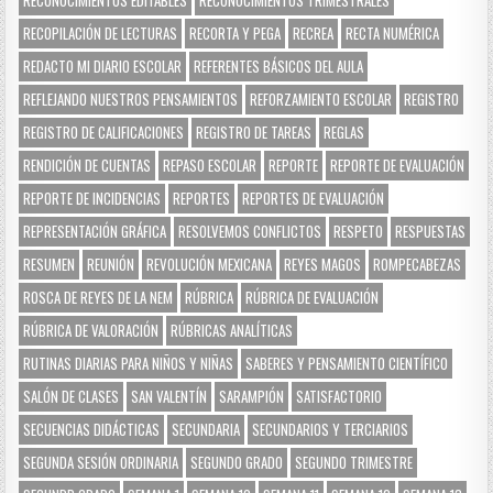
RECOPILACIÓN DE LECTURAS
RECORTA Y PEGA
RECREA
RECTA NUMÉRICA
REDACTO MI DIARIO ESCOLAR
REFERENTES BÁSICOS DEL AULA
REFLEJANDO NUESTROS PENSAMIENTOS
REFORZAMIENTO ESCOLAR
REGISTRO
REGISTRO DE CALIFICACIONES
REGISTRO DE TAREAS
REGLAS
RENDICIÓN DE CUENTAS
REPASO ESCOLAR
REPORTE
REPORTE DE EVALUACIÓN
REPORTE DE INCIDENCIAS
REPORTES
REPORTES DE EVALUACIÓN
REPRESENTACIÓN GRÁFICA
RESOLVEMOS CONFLICTOS
RESPETO
RESPUESTAS
RESUMEN
REUNIÓN
REVOLUCIÓN MEXICANA
REYES MAGOS
ROMPECABEZAS
ROSCA DE REYES DE LA NEM
RÚBRICA
RÚBRICA DE EVALUACIÓN
RÚBRICA DE VALORACIÓN
RÚBRICAS ANALÍTICAS
RUTINAS DIARIAS PARA NIÑOS Y NIÑAS
SABERES Y PENSAMIENTO CIENTÍFICO
SALÓN DE CLASES
SAN VALENTÍN
SARAMPIÓN
SATISFACTORIO
SECUENCIAS DIDÁCTICAS
SECUNDARIA
SECUNDARIOS Y TERCIARIOS
SEGUNDA SESIÓN ORDINARIA
SEGUNDO GRADO
SEGUNDO TRIMESTRE