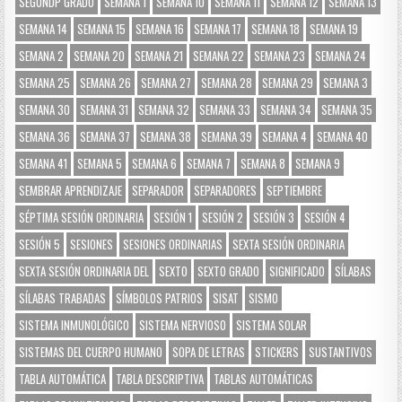
SEGUNDP GRADO
SEMANA 1
SEMANA 10
SEMANA 11
SEMANA 12
SEMANA 13
SEMANA 14
SEMANA 15
SEMANA 16
SEMANA 17
SEMANA 18
SEMANA 19
SEMANA 2
SEMANA 20
SEMANA 21
SEMANA 22
SEMANA 23
SEMANA 24
SEMANA 25
SEMANA 26
SEMANA 27
SEMANA 28
SEMANA 29
SEMANA 3
SEMANA 30
SEMANA 31
SEMANA 32
SEMANA 33
SEMANA 34
SEMANA 35
SEMANA 36
SEMANA 37
SEMANA 38
SEMANA 39
SEMANA 4
SEMANA 40
SEMANA 41
SEMANA 5
SEMANA 6
SEMANA 7
SEMANA 8
SEMANA 9
SEMBRAR APRENDIZAJE
SEPARADOR
SEPARADORES
SEPTIEMBRE
SÉPTIMA SESIÓN ORDINARIA
SESIÓN 1
SESIÓN 2
SESIÓN 3
SESIÓN 4
SESIÓN 5
SESIONES
SESIONES ORDINARIAS
SEXTA SESIÓN ORDINARIA
SEXTA SESIÓN ORDINARIA DEL
SEXTO
SEXTO GRADO
SIGNIFICADO
SÍLABAS
SÍLABAS TRABADAS
SÍMBOLOS PATRIOS
SISAT
SISMO
SISTEMA INMUNOLÓGICO
SISTEMA NERVIOSO
SISTEMA SOLAR
SISTEMAS DEL CUERPO HUMANO
SOPA DE LETRAS
STICKERS
SUSTANTIVOS
TABLA AUTOMÁTICA
TABLA DESCRIPTIVA
TABLAS AUTOMÁTICAS