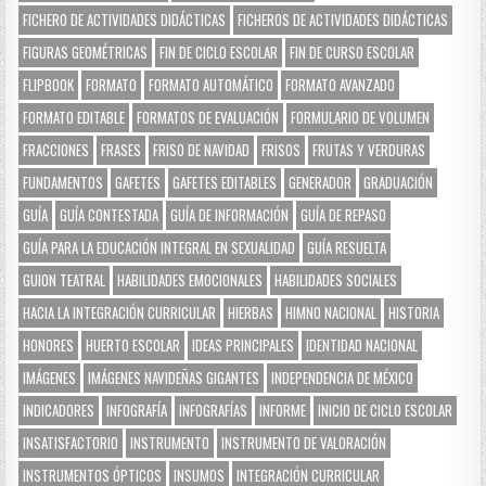
FICHERO DE ACTIVIDADES DIDÁCTICAS
FICHEROS DE ACTIVIDADES DIDÁCTICAS
FIGURAS GEOMÉTRICAS
FIN DE CICLO ESCOLAR
FIN DE CURSO ESCOLAR
FLIPBOOK
FORMATO
FORMATO AUTOMÁTICO
FORMATO AVANZADO
FORMATO EDITABLE
FORMATOS DE EVALUACIÓN
FORMULARIO DE VOLUMEN
FRACCIONES
FRASES
FRISO DE NAVIDAD
FRISOS
FRUTAS Y VERDURAS
FUNDAMENTOS
GAFETES
GAFETES EDITABLES
GENERADOR
GRADUACIÓN
GUÍA
GUÍA CONTESTADA
GUÍA DE INFORMACIÓN
GUÍA DE REPASO
GUÍA PARA LA EDUCACIÓN INTEGRAL EN SEXUALIDAD
GUÍA RESUELTA
GUION TEATRAL
HABILIDADES EMOCIONALES
HABILIDADES SOCIALES
HACIA LA INTEGRACIÓN CURRICULAR
HIERBAS
HIMNO NACIONAL
HISTORIA
HONORES
HUERTO ESCOLAR
IDEAS PRINCIPALES
IDENTIDAD NACIONAL
IMÁGENES
IMÁGENES NAVIDEÑAS GIGANTES
INDEPENDENCIA DE MÉXICO
INDICADORES
INFOGRAFÍA
INFOGRAFÍAS
INFORME
INICIO DE CICLO ESCOLAR
INSATISFACTORIO
INSTRUMENTO
INSTRUMENTO DE VALORACIÓN
INSTRUMENTOS ÓPTICOS
INSUMOS
INTEGRACIÓN CURRICULAR