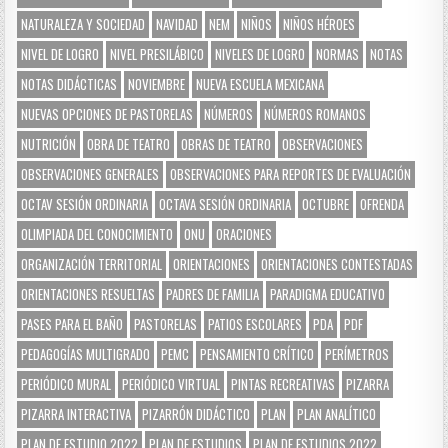
NATURALEZA Y SOCIEDAD
NAVIDAD
NEM
NIÑOS
NIÑOS HÉROES
NIVEL DE LOGRO
NIVEL PRESILÁBICO
NIVELES DE LOGRO
NORMAS
NOTAS
NOTAS DIDÁCTICAS
NOVIEMBRE
NUEVA ESCUELA MEXICANA
NUEVAS OPCIONES DE PASTORELAS
NÚMEROS
NÚMEROS ROMANOS
NUTRICIÓN
OBRA DE TEATRO
OBRAS DE TEATRO
OBSERVACIONES
OBSERVACIONES GENERALES
OBSERVACIONES PARA REPORTES DE EVALUACIÓN
OCTAV SESIÓN ORDINARIA
OCTAVA SESIÓN ORDINARIA
OCTUBRE
OFRENDA
OLIMPIADA DEL CONOCIMIENTO
ONU
ORACIONES
ORGANIZACIÓN TERRITORIAL
ORIENTACIONES
ORIENTACIONES CONTESTADAS
ORIENTACIONES RESUELTAS
PADRES DE FAMILIA
PARADIGMA EDUCATIVO
PASES PARA EL BAÑO
PASTORELAS
PATIOS ESCOLARES
PDA
PDF
PEDAGOGÍAS MULTIGRADO
PEMC
PENSAMIENTO CRÍTICO
PERÍMETROS
PERIÓDICO MURAL
PERIÓDICO VIRTUAL
PINTAS RECREATIVAS
PIZARRA
PIZARRA INTERACTIVA
PIZARRÓN DIDÁCTICO
PLAN
PLAN ANALÍTICO
PLAN DE ESTUDIO 2022
PLAN DE ESTUDIOS
PLAN DE ESTUDIOS 2022