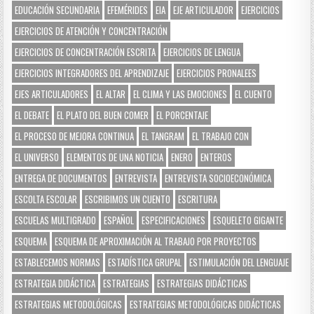
EDUCACIÓN SECUNDARIA
EFEMÉRIDES
EIA
EJE ARTICULADOR
EJERCICIOS
EJERCICIOS DE ATENCIÓN Y CONCENTRACIÓN
EJERCICIOS DE CONCENTRACIÓN ESCRITA
EJERCICIOS DE LENGUA
EJERCICIOS INTEGRADORES DEL APRENDIZAJE
EJERCICIOS PRONALEES
EJES ARTICULADORES
EL ALTAR
EL CLIMA Y LAS EMOCIONES
EL CUENTO
EL DEBATE
EL PLATO DEL BUEN COMER
EL PORCENTAJE
EL PROCESO DE MEJORA CONTINUA
EL TANGRAM
EL TRABAJO CON
EL UNIVERSO
ELEMENTOS DE UNA NOTICIA
ENERO
ENTEROS
ENTREGA DE DOCUMENTOS
ENTREVISTA
ENTREVISTA SOCIOECONÓMICA
ESCOLTA ESCOLAR
ESCRIBIMOS UN CUENTO
ESCRITURA
ESCUELAS MULTIGRADO
ESPAÑOL
ESPECIFICACIONES
ESQUELETO GIGANTE
ESQUEMA
ESQUEMA DE APROXIMACIÓN AL TRABAJO POR PROYECTOS
ESTABLECEMOS NORMAS
ESTADÍSTICA GRUPAL
ESTIMULACIÓN DEL LENGUAJE
ESTRATEGIA DIDÁCTICA
ESTRATEGIAS
ESTRATEGIAS DIDÁCTICAS
ESTRATEGIAS METODOLÓGICAS
ESTRATEGIAS METODOLÓGICAS DIDÁCTICAS