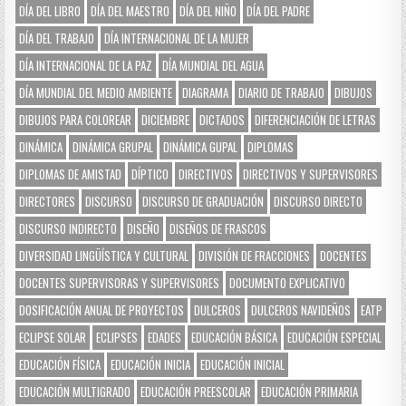
DÍA DEL LIBRO
DÍA DEL MAESTRO
DÍA DEL NIÑO
DÍA DEL PADRE
DÍA DEL TRABAJO
DÍA INTERNACIONAL DE LA MUJER
DÍA INTERNACIONAL DE LA PAZ
DÍA MUNDIAL DEL AGUA
DÍA MUNDIAL DEL MEDIO AMBIENTE
DIAGRAMA
DIARIO DE TRABAJO
DIBUJOS
DIBUJOS PARA COLOREAR
DICIEMBRE
DICTADOS
DIFERENCIACIÓN DE LETRAS
DINÁMICA
DINÁMICA GRUPAL
DINÁMICA GUPAL
DIPLOMAS
DIPLOMAS DE AMISTAD
DÍPTICO
DIRECTIVOS
DIRECTIVOS Y SUPERVISORES
DIRECTORES
DISCURSO
DISCURSO DE GRADUACIÓN
DISCURSO DIRECTO
DISCURSO INDIRECTO
DISEÑO
DISEÑOS DE FRASCOS
DIVERSIDAD LINGÜÍSTICA Y CULTURAL
DIVISIÓN DE FRACCIONES
DOCENTES
DOCENTES SUPERVISORAS Y SUPERVISORES
DOCUMENTO EXPLICATIVO
DOSIFICACIÓN ANUAL DE PROYECTOS
DULCEROS
DULCEROS NAVIDEÑOS
EATP
ECLIPSE SOLAR
ECLIPSES
EDADES
EDUCACIÓN BÁSICA
EDUCACIÓN ESPECIAL
EDUCACIÓN FÍSICA
EDUCACIÓN INICIA
EDUCACIÓN INICIAL
EDUCACIÓN MULTIGRADO
EDUCACIÓN PREESCOLAR
EDUCACIÓN PRIMARIA