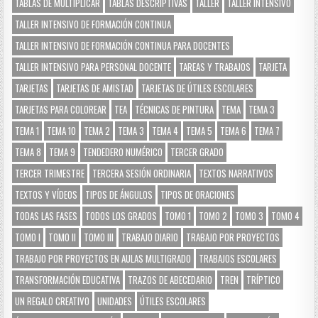
TABLAS DE MULTIPLICAR
TABLAS DESCRIPTIVAS
TALLER
TALLER INTENSIVO
TALLER INTENSIVO DE FORMACIÓN CONTINUA
TALLER INTENSIVO DE FORMACIÓN CONTINUA PARA DOCENTES
TALLER INTENSIVO PARA PERSONAL DOCENTE
TAREAS Y TRABAJOS
TARJETA
TARJETAS
TARJETAS DE AMISTAD
TARJETAS DE ÚTILES ESCOLARES
TARJETAS PARA COLOREAR
TEA
TÉCNICAS DE PINTURA
TEMA
TEMA 3
TEMA 1
TEMA 10
TEMA 2
TEMA 3
TEMA 4
TEMA 5
TEMA 6
TEMA 7
TEMA 8
TEMA 9
TENDEDERO NUMÉRICO
TERCER GRADO
TERCER TRIMESTRE
TERCERA SESIÓN ORDINARIA
TEXTOS NARRATIVOS
TEXTOS Y VÍDEOS
TIPOS DE ÁNGULOS
TIPOS DE ORACIONES
TODAS LAS FASES
TODOS LOS GRADOS
TOMO 1
TOMO 2
TOMO 3
TOMO 4
TOMO I
TOMO II
TOMO III
TRABAJO DIARIO
TRABAJO POR PROYECTOS
TRABAJO POR PROYECTOS EN AULAS MULTIGRADO
TRABAJOS ESCOLARES
TRANSFORMACIÓN EDUCATIVA
TRAZOS DE ABECEDARIO
TREN
TRÍPTICO
UN REGALO CREATIVO
UNIDADES
ÚTILES ESCOLARES