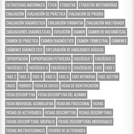
ESTRATEGIAS NACIONALES
ÉTICA
ETIQUETAS
ETIQUETAS MOTIVADORAS
EVALUACIÓN
EVALUACIÓN DE PRÁCTICA
EVALUACIÓN DE PRUEBA
EVALUACIÓN DIAGNÓSTICA
EVALUACIÓN FORMATIVA
EVALUACIÓN MULTIGRADO
EVALUACIONES DIAGNÓSTICAS
EVOLUCIÓN
EXAMEN
EXAMEN DE MATEMÁTICAS
EXAMEN DE PRÁCTICA
EXAMEN DIAGNÓSTICO
EXAMEN TRIMESTRAL
EXÁMENES
EXÁMENES DIAGNÓSTICO
EXPLORACIÓN DE HABILIDADES BÁSICAS
EXPROPIACIÓN
EXPROPIACIÓN PETROLERA
FASCÍCULO 1
FASCÍCULO 2
FASCÍCULO 3
FASCÍCULO 4
FASCÍCULO 5
FASCÍCULOS
FASE
FASE 1
FASE 2
FASE 3
FASE 4
FASE 5
FASE 6
FASE INTENSIVA
FASE SECTOR
FASES
FEBRERO
FICHA DE DATOS
FICHA DE IDENTIFICACIÓN
FICHA DESCRIPTIVA
FICHA DESCRIPTIVA DEL ALUMNO
FICHA INDIVIDUAL ACUMULATIVA
FICHA INSTRUCCIONAL
FICHAS
FICHAS DE ACTIVIDADES
FICHAS DESCRIPTIVA
FICHAS DESCRIPTIVAS
FICHAS DESCRIPTIVAS GRUPALES
FICHAS DESCRIPTIVAS INDIVIDUALES
FICHAS INSTRUCCIONALES
FICHERO DE ACTIVIDADES