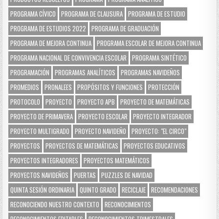
PROGRAMA CÍVICO
PROGRAMA DE CLAUSURA
PROGRAMA DE ESTUDIO
PROGRAMA DE ESTUDIOS 2022
PROGRAMA DE GRADUACIÓN
PROGRAMA DE MEJORA CONTINUA
PROGRAMA ESCOLAR DE MEJORA CONTINUA
PROGRAMA NACIONAL DE CONVIVENCIA ESCOLAR
PROGRAMA SINTÉTICO
PROGRAMACIÓN
PROGRAMAS ANALÍTICOS
PROGRAMAS NAVIDEÑOS
PROMEDIOS
PRONALEES
PROPÓSITOS Y FUNCIONES
PROTECCIÓN
PROTOCOLO
PROYECTO
PROYECTO APB
PROYECTO DE MATEMÁTICAS
PROYECTO DE PRIMAVERA
PROYECTO ESCOLAR
PROYECTO INTEGRADOR
PROYECTO MULTIGRADO
PROYECTO NAVIDEÑO
PROYECTO: "EL CIRCO"
PROYECTOS
PROYECTOS DE MATEMÁTICAS
PROYECTOS EDUCATIVOS
PROYECTOS INTEGRADORES
PROYECTOS MATEMÁTICOS
PROYECTOS NAVIDEÑOS
PUERTAS
PUZZLES DE NAVIDAD
QUINTA SESIÓN ORDINARIA
QUINTO GRADO
RECICLAJE
RECOMENDACIONES
RECONOCIENDO NUESTRO CONTEXTO
RECONOCIMIENTOS
RECONOCIMIENTOS EDITABLES
RECONOCIMIENTOS TRIMESTRALES