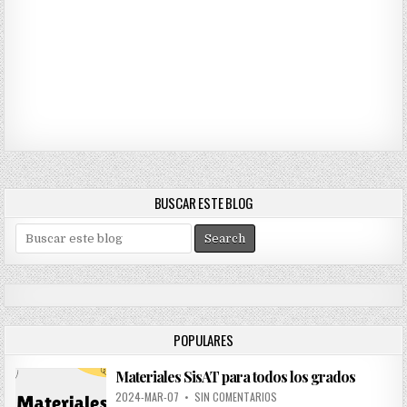
BUSCAR ESTE BLOG
S
e
a
r
c
h
POPULARES
f
o
Materiales SisAT para todos los grados
r
:
2024-MAR-07
•
SIN COMENTARIOS