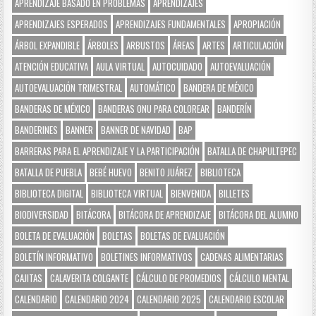
APRENDIZAJE BASADO EN PROBLEMAS
APRENDIZAJES
APRENDIZAJES ESPERADOS
APRENDIZAJES FUNDAMENTALES
APROPIACIÓN
ÁRBOL EXPANDIBLE
ÁRBOLES
ARBUSTOS
ÁREAS
ARTES
ARTICULACIÓN
ATENCIÓN EDUCATIVA
AULA VIRTUAL
AUTOCUIDADO
AUTOEVALUACIÓN
AUTOEVALUACIÓN TRIMESTRAL
AUTOMÁTICO
BANDERA DE MÉXICO
BANDERAS DE MÉXICO
BANDERAS ONU PARA COLOREAR
BANDERÍN
BANDERINES
BANNER
BANNER DE NAVIDAD
BAP
BARRERAS PARA EL APRENDIZAJE Y LA PARTICIPACIÓN
BATALLA DE CHAPULTEPEC
BATALLA DE PUEBLA
BEBÉ HUEVO
BENITO JUÁREZ
BIBLIOTECA
BIBLIOTECA DIGITAL
BIBLIOTECA VIRTUAL
BIENVENIDA
BILLETES
BIODIVERSIDAD
BITÁCORA
BITÁCORA DE APRENDIZAJE
BITÁCORA DEL ALUMNO
BOLETA DE EVALUACIÓN
BOLETAS
BOLETAS DE EVALUACIÓN
BOLETÍN INFORMATIVO
BOLETINES INFORMATIVOS
CADENAS ALIMENTARIAS
CAJITAS
CALAVERITA COLGANTE
CÁLCULO DE PROMEDIOS
CÁLCULO MENTAL
CALENDARIO
CALENDARIO 2024
CALENDARIO 2025
CALENDARIO ESCOLAR