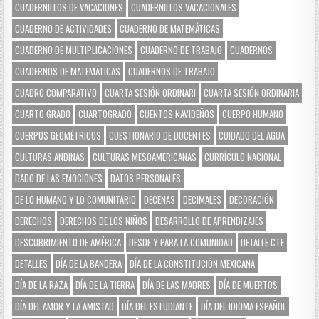
CUADERNILLOS DE VACACIONES
CUADERNILLOS VACACIONALES
CUADERNO DE ACTIVIDADES
CUADERNO DE MATEMÁTICAS
CUADERNO DE MULTIPLICACIONES
CUADERNO DE TRABAJO
CUADERNOS
CUADERNOS DE MATEMÁTICAS
CUADERNOS DE TRABAJO
CUADRO COMPARATIVO
CUARTA SESIÓN ORDINARI
CUARTA SESIÓN ORDINARIA
CUARTO GRADO
CUARTOGRADO
CUENTOS NAVIDEÑOS
CUERPO HUMANO
CUERPOS GEOMÉTRICOS
CUESTIONARIO DE DOCENTES
CUIDADO DEL AGUA
CULTURAS ANDINAS
CULTURAS MESOAMERICANAS
CURRÍCULO NACIONAL
DADO DE LAS EMOCIONES
DATOS PERSONALES
DE LO HUMANO Y LO COMUNITARIO
DECENAS
DECIMALES
DECORACIÓN
DERECHOS
DERECHOS DE LOS NIÑOS
DESARROLLO DE APRENDIZAJES
DESCUBRIMIENTO DE AMÉRICA
DESDE Y PARA LA COMUNIDAD
DETALLE CTE
DETALLES
DÍA DE LA BANDERA
DÍA DE LA CONSTITUCIÓN MEXICANA
DÍA DE LA RAZA
DÍA DE LA TIERRA
DÍA DE LAS MADRES
DÍA DE MUERTOS
DÍA DEL AMOR Y LA AMISTAD
DÍA DEL ESTUDIANTE
DÍA DEL IDIOMA ESPAÑOL