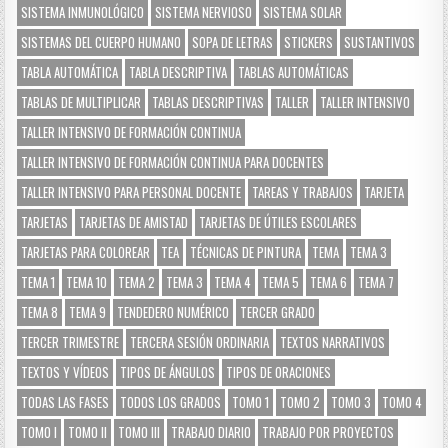
SISTEMA INMUNOLÓGICO
SISTEMA NERVIOSO
SISTEMA SOLAR
SISTEMAS DEL CUERPO HUMANO
SOPA DE LETRAS
STICKERS
SUSTANTIVOS
TABLA AUTOMÁTICA
TABLA DESCRIPTIVA
TABLAS AUTOMÁTICAS
TABLAS DE MULTIPLICAR
TABLAS DESCRIPTIVAS
TALLER
TALLER INTENSIVO
TALLER INTENSIVO DE FORMACIÓN CONTINUA
TALLER INTENSIVO DE FORMACIÓN CONTINUA PARA DOCENTES
TALLER INTENSIVO PARA PERSONAL DOCENTE
TAREAS Y TRABAJOS
TARJETA
TARJETAS
TARJETAS DE AMISTAD
TARJETAS DE ÚTILES ESCOLARES
TARJETAS PARA COLOREAR
TEA
TÉCNICAS DE PINTURA
TEMA
TEMA 3
TEMA 1
TEMA 10
TEMA 2
TEMA 3
TEMA 4
TEMA 5
TEMA 6
TEMA 7
TEMA 8
TEMA 9
TENDEDERO NUMÉRICO
TERCER GRADO
TERCER TRIMESTRE
TERCERA SESIÓN ORDINARIA
TEXTOS NARRATIVOS
TEXTOS Y VÍDEOS
TIPOS DE ÁNGULOS
TIPOS DE ORACIONES
TODAS LAS FASES
TODOS LOS GRADOS
TOMO 1
TOMO 2
TOMO 3
TOMO 4
TOMO I
TOMO II
TOMO III
TRABAJO DIARIO
TRABAJO POR PROYECTOS