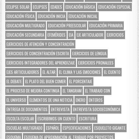
ECLIPSE SOLAR
ECLIPSES
EDADES
EDUCACIÓN BÁSICA
EDUCACIÓN ESPECIAL
EDUCACIÓN FÍSICA
EDUCACIÓN INICIA
EDUCACIÓN INICIAL
EDUCACIÓN MULTIGRADO
EDUCACIÓN PREESCOLAR
EDUCACIÓN PRIMARIA
EDUCACIÓN SECUNDARIA
EFEMÉRIDES
EIA
EJE ARTICULADOR
EJERCICIOS
EJERCICIOS DE ATENCIÓN Y CONCENTRACIÓN
EJERCICIOS DE CONCENTRACIÓN ESCRITA
EJERCICIOS DE LENGUA
EJERCICIOS INTEGRADORES DEL APRENDIZAJE
EJERCICIOS PRONALEES
EJES ARTICULADORES
EL ALTAR
EL CLIMA Y LAS EMOCIONES
EL CUENTO
EL DEBATE
EL PLATO DEL BUEN COMER
EL PORCENTAJE
EL PROCESO DE MEJORA CONTINUA
EL TANGRAM
EL TRABAJO CON
EL UNIVERSO
ELEMENTOS DE UNA NOTICIA
ENERO
ENTEROS
ENTREGA DE DOCUMENTOS
ENTREVISTA
ENTREVISTA SOCIOECONÓMICA
ESCOLTA ESCOLAR
ESCRIBIMOS UN CUENTO
ESCRITURA
ESCUELAS MULTIGRADO
ESPAÑOL
ESPECIFICACIONES
ESQUELETO GIGANTE
ESQUEMA
ESQUEMA DE APROXIMACIÓN AL TRABAJO POR PROYECTOS