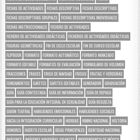
FICHAS DE ACTIVIDADES
FICHAS DESCRIPTIVA
FICHAS DESCRIPTIVAS
FICHAS DESCRIPTIVAS GRUPALES
FICHAS DESCRIPTIVAS INDIVIDUALES
FICHAS INSTRUCCIONALES
FICHERO DE ACTIVIDADES
FICHERO DE ACTIVIDADES DIDÁCTICAS
FICHEROS DE ACTIVIDADES DIDÁCTICAS
FIGURAS GEOMÉTRICAS
FIN DE CICLO ESCOLAR
FIN DE CURSO ESCOLAR
FLIPBOOK
FORMATO
FORMATO AUTOMÁTICO
FORMATO AVANZADO
FORMATO EDITABLE
FORMATOS DE EVALUACIÓN
FORMULARIO DE VOLUMEN
FRACCIONES
FRASES
FRISO DE NAVIDAD
FRISOS
FRUTAS Y VERDURAS
FUNDAMENTOS
GAFETES
GAFETES EDITABLES
GENERADOR
GRADUACIÓN
GUÍA
GUÍA CONTESTADA
GUÍA DE INFORMACIÓN
GUÍA DE REPASO
GUÍA PARA LA EDUCACIÓN INTEGRAL EN SEXUALIDAD
GUÍA RESUELTA
GUION TEATRAL
HABILIDADES EMOCIONALES
HABILIDADES SOCIALES
HACIA LA INTEGRACIÓN CURRICULAR
HIERBAS
HIMNO NACIONAL
HISTORIA
HONORES
HUERTO ESCOLAR
IDEAS PRINCIPALES
IDENTIDAD NACIONAL
IMÁGENES
IMÁGENES NAVIDEÑAS GIGANTES
INDEPENDENCIA DE MÉXICO