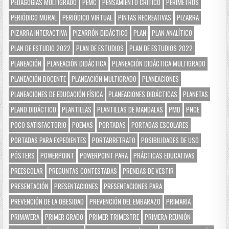
PEDAGOGÍAS MULTIGRADO
PEMC
PENSAMIENTO CRÍTICO
PERÍMETROS
PERIÓDICO MURAL
PERIÓDICO VIRTUAL
PINTAS RECREATIVAS
PIZARRA
PIZARRA INTERACTIVA
PIZARRÓN DIDÁCTICO
PLAN
PLAN ANALÍTICO
PLAN DE ESTUDIO 2022
PLAN DE ESTUDIOS
PLAN DE ESTUDIOS 2022
PLANEACIÓN
PLANEACIÓN DIDÁCTICA
PLANEACIÓN DIDÁCTICA MULTIGRADO
PLANEACIÓN DOCENTE
PLANEACIÓN MULTIGRADO
PLANEACIONES
PLANEACIONES DE EDUCACIÓN FÍSICA
PLANEACIONES DIDÁCTICAS
PLANETAS
PLANO DIDÁCTICO
PLANTILLAS
PLANTILLAS DE MANDALAS
PMD
PNCE
POCO SATISFACTORIO
POEMAS
PORTADAS
PORTADAS ESCOLARES
PORTADAS PARA EXPEDIENTES
PORTARRETRATO
POSIBILIDADES DE USO
PÓSTERS
POWERPOINT
POWERPOINT PARA
PRÁCTICAS EDUCATIVAS
PREESCOLAR
PREGUNTAS CONTESTADAS
PRENDAS DE VESTIR
PRESENTACIÓN
PRESENTACIONES
PRESENTACIONES PARA
PREVENCIÓN DE LA OBESIDAD
PREVENCIÓN DEL EMBARAZO
PRIMARIA
PRIMAVERA
PRIMER GRADO
PRIMER TRIMESTRE
PRIMERA REUNIÓN