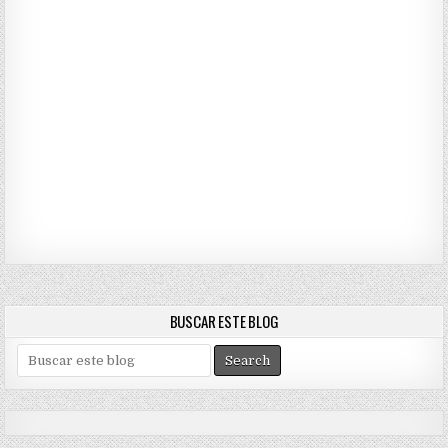
BUSCAR ESTE BLOG
S
e
a
r
c