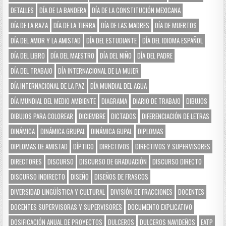
DETALLES
DÍA DE LA BANDERA
DÍA DE LA CONSTITUCIÓN MEXICANA
DÍA DE LA RAZA
DÍA DE LA TIERRA
DÍA DE LAS MADRES
DÍA DE MUERTOS
DÍA DEL AMOR Y LA AMISTAD
DÍA DEL ESTUDIANTE
DÍA DEL IDIOMA ESPAÑOL
DÍA DEL LIBRO
DÍA DEL MAESTRO
DÍA DEL NIÑO
DÍA DEL PADRE
DÍA DEL TRABAJO
DÍA INTERNACIONAL DE LA MUJER
DÍA INTERNACIONAL DE LA PAZ
DÍA MUNDIAL DEL AGUA
DÍA MUNDIAL DEL MEDIO AMBIENTE
DIAGRAMA
DIARIO DE TRABAJO
DIBUJOS
DIBUJOS PARA COLOREAR
DICIEMBRE
DICTADOS
DIFERENCIACIÓN DE LETRAS
DINÁMICA
DINÁMICA GRUPAL
DINÁMICA GUPAL
DIPLOMAS
DIPLOMAS DE AMISTAD
DÍPTICO
DIRECTIVOS
DIRECTIVOS Y SUPERVISORES
DIRECTORES
DISCURSO
DISCURSO DE GRADUACIÓN
DISCURSO DIRECTO
DISCURSO INDIRECTO
DISEÑO
DISEÑOS DE FRASCOS
DIVERSIDAD LINGÜÍSTICA Y CULTURAL
DIVISIÓN DE FRACCIONES
DOCENTES
DOCENTES SUPERVISORAS Y SUPERVISORES
DOCUMENTO EXPLICATIVO
DOSIFICACIÓN ANUAL DE PROYECTOS
DULCEROS
DULCEROS NAVIDEÑOS
EATP