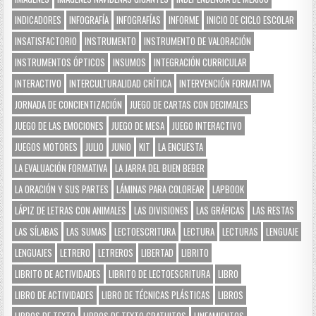
INDICADORES
INFOGRAFÍA
INFOGRAFÍAS
INFORME
INICIO DE CICLO ESCOLAR
INSATISFACTORIO
INSTRUMENTO
INSTRUMENTO DE VALORACIÓN
INSTRUMENTOS ÓPTICOS
INSUMOS
INTEGRACIÓN CURRICULAR
INTERACTIVO
INTERCULTURALIDAD CRÍTICA
INTERVENCIÓN FORMATIVA
JORNADA DE CONCIENTIZACIÓN
JUEGO DE CARTAS CON DECIMALES
JUEGO DE LAS EMOCIONES
JUEGO DE MESA
JUEGO INTERACTIVO
JUEGOS MOTORES
JULIO
JUNIO
KIT
LA ENCUESTA
LA EVALUACIÓN FORMATIVA
LA JARRA DEL BUEN BEBER
LA ORACIÓN Y SUS PARTES
LÁMINAS PARA COLOREAR
LAPBOOK
LÁPIZ DE LETRAS CON ANIMALES
LAS DIVISIONES
LAS GRÁFICAS
LAS RESTAS
LAS SÍLABAS
LAS SUMAS
LECTOESCRITURA
LECTURA
LECTURAS
LENGUAJE
LENGUAJES
LETRERO
LETREROS
LIBERTAD
LIBRITO
LIBRITO DE ACTIVIDADES
LIBRITO DE LECTOESCRITURA
LIBRO
LIBRO DE ACTIVIDADES
LIBRO DE TÉCNICAS PLÁSTICAS
LIBROS