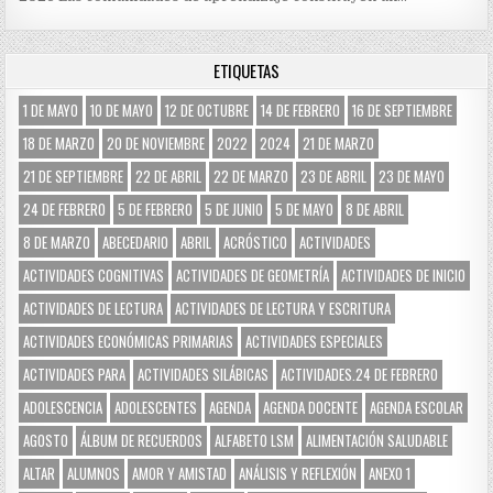
ETIQUETAS
1 DE MAYO
10 DE MAYO
12 DE OCTUBRE
14 DE FEBRERO
16 DE SEPTIEMBRE
18 DE MARZO
20 DE NOVIEMBRE
2022
2024
21 DE MARZO
21 DE SEPTIEMBRE
22 DE ABRIL
22 DE MARZO
23 DE ABRIL
23 DE MAYO
24 DE FEBRERO
5 DE FEBRERO
5 DE JUNIO
5 DE MAYO
8 DE ABRIL
8 DE MARZO
ABECEDARIO
ABRIL
ACRÓSTICO
ACTIVIDADES
ACTIVIDADES COGNITIVAS
ACTIVIDADES DE GEOMETRÍA
ACTIVIDADES DE INICIO
ACTIVIDADES DE LECTURA
ACTIVIDADES DE LECTURA Y ESCRITURA
ACTIVIDADES ECONÓMICAS PRIMARIAS
ACTIVIDADES ESPECIALES
ACTIVIDADES PARA
ACTIVIDADES SILÁBICAS
ACTIVIDADES.24 DE FEBRERO
ADOLESCENCIA
ADOLESCENTES
AGENDA
AGENDA DOCENTE
AGENDA ESCOLAR
AGOSTO
ÁLBUM DE RECUERDOS
ALFABETO LSM
ALIMENTACIÓN SALUDABLE
ALTAR
ALUMNOS
AMOR Y AMISTAD
ANÁLISIS Y REFLEXIÓN
ANEXO 1