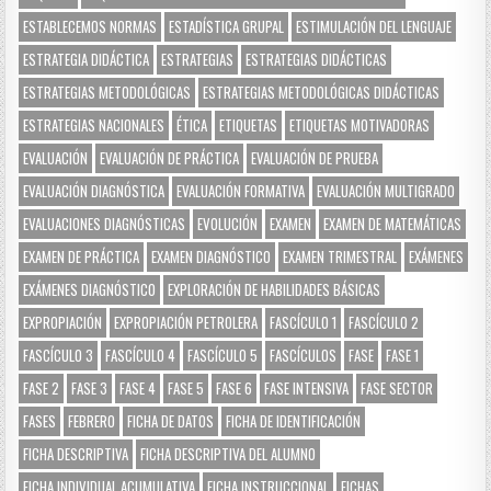
ESTABLECEMOS NORMAS
ESTADÍSTICA GRUPAL
ESTIMULACIÓN DEL LENGUAJE
ESTRATEGIA DIDÁCTICA
ESTRATEGIAS
ESTRATEGIAS DIDÁCTICAS
ESTRATEGIAS METODOLÓGICAS
ESTRATEGIAS METODOLÓGICAS DIDÁCTICAS
ESTRATEGIAS NACIONALES
ÉTICA
ETIQUETAS
ETIQUETAS MOTIVADORAS
EVALUACIÓN
EVALUACIÓN DE PRÁCTICA
EVALUACIÓN DE PRUEBA
EVALUACIÓN DIAGNÓSTICA
EVALUACIÓN FORMATIVA
EVALUACIÓN MULTIGRADO
EVALUACIONES DIAGNÓSTICAS
EVOLUCIÓN
EXAMEN
EXAMEN DE MATEMÁTICAS
EXAMEN DE PRÁCTICA
EXAMEN DIAGNÓSTICO
EXAMEN TRIMESTRAL
EXÁMENES
EXÁMENES DIAGNÓSTICO
EXPLORACIÓN DE HABILIDADES BÁSICAS
EXPROPIACIÓN
EXPROPIACIÓN PETROLERA
FASCÍCULO 1
FASCÍCULO 2
FASCÍCULO 3
FASCÍCULO 4
FASCÍCULO 5
FASCÍCULOS
FASE
FASE 1
FASE 2
FASE 3
FASE 4
FASE 5
FASE 6
FASE INTENSIVA
FASE SECTOR
FASES
FEBRERO
FICHA DE DATOS
FICHA DE IDENTIFICACIÓN
FICHA DESCRIPTIVA
FICHA DESCRIPTIVA DEL ALUMNO
FICHA INDIVIDUAL ACUMULATIVA
FICHA INSTRUCCIONAL
FICHAS