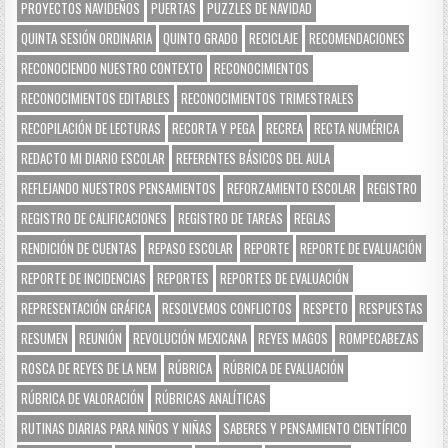
PROYECTOS NAVIDEÑOS
PUERTAS
PUZZLES DE NAVIDAD
QUINTA SESIÓN ORDINARIA
QUINTO GRADO
RECICLAJE
RECOMENDACIONES
RECONOCIENDO NUESTRO CONTEXTO
RECONOCIMIENTOS
RECONOCIMIENTOS EDITABLES
RECONOCIMIENTOS TRIMESTRALES
RECOPILACIÓN DE LECTURAS
RECORTA Y PEGA
RECREA
RECTA NUMÉRICA
REDACTO MI DIARIO ESCOLAR
REFERENTES BÁSICOS DEL AULA
REFLEJANDO NUESTROS PENSAMIENTOS
REFORZAMIENTO ESCOLAR
REGISTRO
REGISTRO DE CALIFICACIONES
REGISTRO DE TAREAS
REGLAS
RENDICIÓN DE CUENTAS
REPASO ESCOLAR
REPORTE
REPORTE DE EVALUACIÓN
REPORTE DE INCIDENCIAS
REPORTES
REPORTES DE EVALUACIÓN
REPRESENTACIÓN GRÁFICA
RESOLVEMOS CONFLICTOS
RESPETO
RESPUESTAS
RESUMEN
REUNIÓN
REVOLUCIÓN MEXICANA
REYES MAGOS
ROMPECABEZAS
ROSCA DE REYES DE LA NEM
RÚBRICA
RÚBRICA DE EVALUACIÓN
RÚBRICA DE VALORACIÓN
RÚBRICAS ANALÍTICAS
RUTINAS DIARIAS PARA NIÑOS Y NIÑAS
SABERES Y PENSAMIENTO CIENTÍFICO