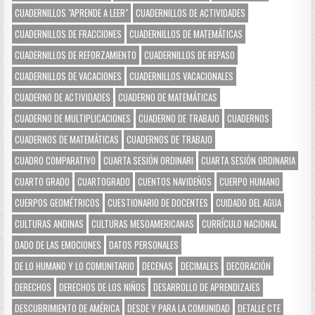
CUADERNILLOS "APRENDE A LEER"
CUADERNILLOS DE ACTIVIDADES
CUADERNILLOS DE FRACCIONES
CUADERNILLOS DE MATEMÁTICAS
CUADERNILLOS DE REFORZAMIENTO
CUADERNILLOS DE REPASO
CUADERNILLOS DE VACACIONES
CUADERNILLOS VACACIONALES
CUADERNO DE ACTIVIDADES
CUADERNO DE MATEMÁTICAS
CUADERNO DE MULTIPLICACIONES
CUADERNO DE TRABAJO
CUADERNOS
CUADERNOS DE MATEMÁTICAS
CUADERNOS DE TRABAJO
CUADRO COMPARATIVO
CUARTA SESIÓN ORDINARI
CUARTA SESIÓN ORDINARIA
CUARTO GRADO
CUARTOGRADO
CUENTOS NAVIDEÑOS
CUERPO HUMANO
CUERPOS GEOMÉTRICOS
CUESTIONARIO DE DOCENTES
CUIDADO DEL AGUA
CULTURAS ANDINAS
CULTURAS MESOAMERICANAS
CURRÍCULO NACIONAL
DADO DE LAS EMOCIONES
DATOS PERSONALES
DE LO HUMANO Y LO COMUNITARIO
DECENAS
DECIMALES
DECORACIÓN
DERECHOS
DERECHOS DE LOS NIÑOS
DESARROLLO DE APRENDIZAJES
DESCUBRIMIENTO DE AMÉRICA
DESDE Y PARA LA COMUNIDAD
DETALLE CTE