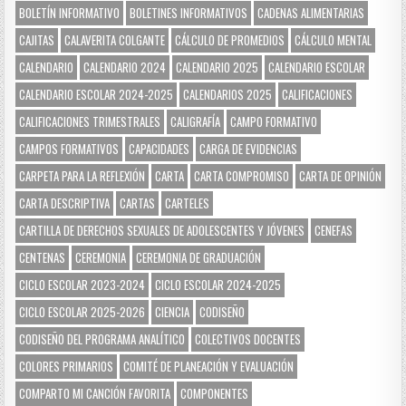
BOLETÍN INFORMATIVO
BOLETINES INFORMATIVOS
CADENAS ALIMENTARIAS
CAJITAS
CALAVERITA COLGANTE
CÁLCULO DE PROMEDIOS
CÁLCULO MENTAL
CALENDARIO
CALENDARIO 2024
CALENDARIO 2025
CALENDARIO ESCOLAR
CALENDARIO ESCOLAR 2024-2025
CALENDARIOS 2025
CALIFICACIONES
CALIFICACIONES TRIMESTRALES
CALIGRAFÍA
CAMPO FORMATIVO
CAMPOS FORMATIVOS
CAPACIDADES
CARGA DE EVIDENCIAS
CARPETA PARA LA REFLEXIÓN
CARTA
CARTA COMPROMISO
CARTA DE OPINIÓN
CARTA DESCRIPTIVA
CARTAS
CARTELES
CARTILLA DE DERECHOS SEXUALES DE ADOLESCENTES Y JÓVENES
CENEFAS
CENTENAS
CEREMONIA
CEREMONIA DE GRADUACIÓN
CICLO ESCOLAR 2023-2024
CICLO ESCOLAR 2024-2025
CICLO ESCOLAR 2025-2026
CIENCIA
CODISEÑO
CODISEÑO DEL PROGRAMA ANALÍTICO
COLECTIVOS DOCENTES
COLORES PRIMARIOS
COMITÉ DE PLANEACIÓN Y EVALUACIÓN
COMPARTO MI CANCIÓN FAVORITA
COMPONENTES