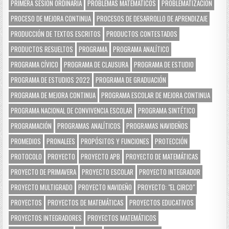
PRIMERA SESIÓN ORDINARIA
PROBLEMAS MATEMÁTICOS
PROBLEMATIZACIÓN
PROCESO DE MEJORA CONTINUA
PROCESOS DE DESARROLLO DE APRENDIZAJE
PRODUCCIÓN DE TEXTOS ESCRITOS
PRODUCTOS CONTESTADOS
PRODUCTOS RESUELTOS
PROGRAMA
PROGRAMA ANALÍTICO
PROGRAMA CÍVICO
PROGRAMA DE CLAUSURA
PROGRAMA DE ESTUDIO
PROGRAMA DE ESTUDIOS 2022
PROGRAMA DE GRADUACIÓN
PROGRAMA DE MEJORA CONTINUA
PROGRAMA ESCOLAR DE MEJORA CONTINUA
PROGRAMA NACIONAL DE CONVIVENCIA ESCOLAR
PROGRAMA SINTÉTICO
PROGRAMACIÓN
PROGRAMAS ANALÍTICOS
PROGRAMAS NAVIDEÑOS
PROMEDIOS
PRONALEES
PROPÓSITOS Y FUNCIONES
PROTECCIÓN
PROTOCOLO
PROYECTO
PROYECTO APB
PROYECTO DE MATEMÁTICAS
PROYECTO DE PRIMAVERA
PROYECTO ESCOLAR
PROYECTO INTEGRADOR
PROYECTO MULTIGRADO
PROYECTO NAVIDEÑO
PROYECTO: "EL CIRCO"
PROYECTOS
PROYECTOS DE MATEMÁTICAS
PROYECTOS EDUCATIVOS
PROYECTOS INTEGRADORES
PROYECTOS MATEMÁTICOS