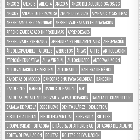
ANEXO 2
ANEXO 3
ANEXO 4
ANEXO 5
ANEXO DEL ACUERDO 08/08/23
ANEXOS
ANEXOS DE PRIMAVERA
ANUARIO ESCOLAR
APARATOS Y SISTEMAS
APRENDAMOS EN COMUNIDAD
APRENDIZAJE BASADO EN INDAGACIÓN
APRENDIZAJE BASADO EN PROBLEMAS
APRENDIZAJES
APRENDIZAJES ESPERADOS
APRENDIZAJES FUNDAMENTALES
APROPIACIÓN
ÁRBOL EXPANDIBLE
ÁRBOLES
ARBUSTOS
ÁREAS
ARTES
ARTICULACIÓN
ATENCIÓN EDUCATIVA
AULA VIRTUAL
AUTOCUIDADO
AUTOEVALUACIÓN
AUTOEVALUACIÓN TRIMESTRAL
AUTOMÁTICO
BANDERA DE MÉXICO
BANDERAS DE MÉXICO
BANDERAS ONU PARA COLOREAR
BANDERÍN
BANDERINES
BANNER
BANNER DE NAVIDAD
BAP
BARRERAS PARA EL APRENDIZAJE Y LA PARTICIPACIÓN
BATALLA DE CHAPULTEPEC
BATALLA DE PUEBLA
BEBÉ HUEVO
BENITO JUÁREZ
BIBLIOTECA
BIBLIOTECA DIGITAL
BIBLIOTECA VIRTUAL
BIENVENIDA
BILLETES
BIODIVERSIDAD
BITÁCORA
BITÁCORA DE APRENDIZAJE
BITÁCORA DEL ALUMNO
BOLETA DE EVALUACIÓN
BOLETAS
BOLETAS DE EVALUACIÓN