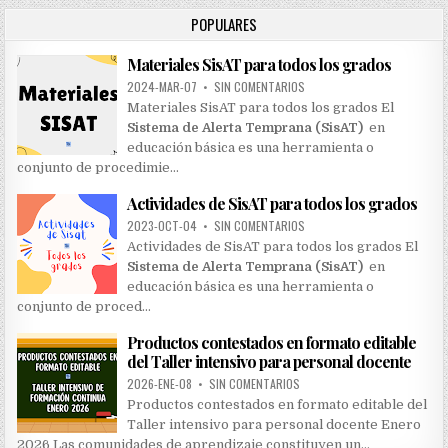
h
POPULARES
f
o
Materiales SisAT para todos los grados
r
:
2024-MAR-07
•
SIN COMENTARIOS
Materiales SisAT para todos los grados El
Sistema de Alerta Temprana (SisAT)
en
educación básica es una herramienta o
conjunto de procedimie…
Actividades de SisAT para todos los grados
2023-OCT-04
•
SIN COMENTARIOS
Actividades de SisAT para todos los grados El
Sistema de Alerta Temprana (SisAT)
en
educación básica es una herramienta o
conjunto de proced…
Productos contestados en formato editable
del Taller intensivo para personal docente
2026-ENE-08
•
SIN COMENTARIOS
Productos contestados en formato editable del
Taller intensivo para personal docente Enero
2026 Las comunidades de aprendizaje constituyen un…