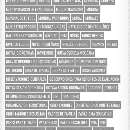
MODELO DE PESEBRE
MOLDES
MOLDES DE LETRAS
MONEDAS
MUJERES
MULTIPLICACIÓN DE FRACCIONES
MULTIPLICACIONES
MUNDIAL
MUNDIAL DE FÚTBOL
MUNDIAL PARA NIÑOS
MURAL
MURALES
MUY SATISFACTORIO
NACIONES UNIDAS
NATALICIO DE BENITO JUÁREZ
NATURALEZA Y SOCIEDAD
NAVIDAD
NEM
NIÑOS
NIÑOS HÉROES
NIVEL DE LOGRO
NIVEL PRESILÁBICO
NIVELES DE LOGRO
NORMAS
NOTAS
NOTAS DIDÁCTICAS
NOVIEMBRE
NUEVA ESCUELA MEXICANA
NUEVAS OPCIONES DE PASTORELAS
NÚMEROS
NÚMEROS ROMANOS
NUTRICIÓN
OBRA DE TEATRO
OBRAS DE TEATRO
OBSERVACIONES
OBSERVACIONES GENERALES
OBSERVACIONES PARA REPORTES DE EVALUACIÓN
OCTAV SESIÓN ORDINARIA
OCTAVA SESIÓN ORDINARIA
OCTUBRE
OFRENDA
OLIMPIADA DEL CONOCIMIENTO
ONU
ORACIONES
ORGANIZACIÓN TERRITORIAL
ORIENTACIONES
ORIENTACIONES CONTESTADAS
ORIENTACIONES RESUELTAS
PADRES DE FAMILIA
PARADIGMA EDUCATIVO
PASES PARA EL BAÑO
PASTORELAS
PATIOS ESCOLARES
PDA
PDF