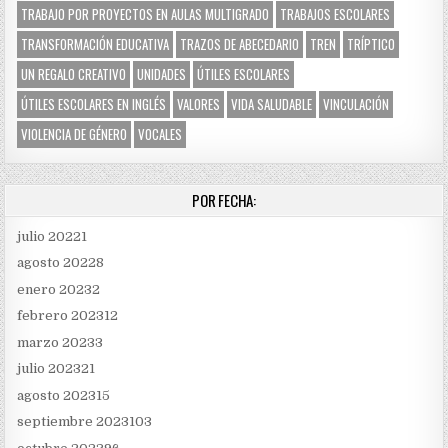
TRABAJO POR PROYECTOS EN AULAS MULTIGRADO
TRABAJOS ESCOLARES
TRANSFORMACIÓN EDUCATIVA
TRAZOS DE ABECEDARIO
TREN
TRÍPTICO
UN REGALO CREATIVO
UNIDADES
ÚTILES ESCOLARES
ÚTILES ESCOLARES EN INGLÉS
VALORES
VIDA SALUDABLE
VINCULACIÓN
VIOLENCIA DE GÉNERO
VOCALES
POR FECHA:
julio 2022
1
agosto 2022
8
enero 2023
2
febrero 2023
12
marzo 2023
3
julio 2023
21
agosto 2023
15
septiembre 2023
103