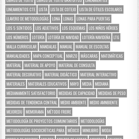
LIBROS DE TEXTO
LIBROS DE TEXTO GRATUITOS
LINEAMIENTOS
LINEAMIENTOS CTE
LISTA
LISTA DE COTEJO
LISTA DE ÚTILES ESCOLARES
LLAVERO DE METODOLOGÍAS
LONA
LONAS
LONAS PARA PUERTAS
LOS 5 SENTIDOS
LOS ADJETIVOS
LOS ESQUEMAS
LOS NIÑOS HÉROES
LOS NÚMEROS
LOTERÍA
LOTERÍA DE NAVIDAD
LOTERÍA NAVIDEÑA
LTG
MALLA CURRICULAR
MANDALAS
MANUAL
MANUAL DE ESCOLTAS
MANUALIDADES
MAPA CONCEPTUAL
MARZO
MÁSCARAS
MATEMÁTICAS
MATERIAL
MATERIAL DE APOYO
MATERIAL DE CONSULTA
MATERIAL DECORATIVO
MATERIAL DIDÁCTICO
MATERIAL INTERACTIVO
MATERIALES
MATERIALES EDUCATIVOS
MAYO
MEDIA
MEDIANA
MEDIANAMENTE SATISFACTORIO
MEDIDAS DE CAPACIDAD
MEDIDAS DE PESO
MEDIDAS DE TENDENCIA CENTRAL
MEDIO AMBIENTE
MEDIO AMNBIENTE
MEJOREDU
MEMORAMA
MÉTODO FREIRE
METODOLOGÍA DE PROYECTOS COMUNITARIOS
METODOLOGÍAS
METODOLOGÍAS SOCIOCRÍTICAS PARA
MÉXICO
MINILIBRO
MODA