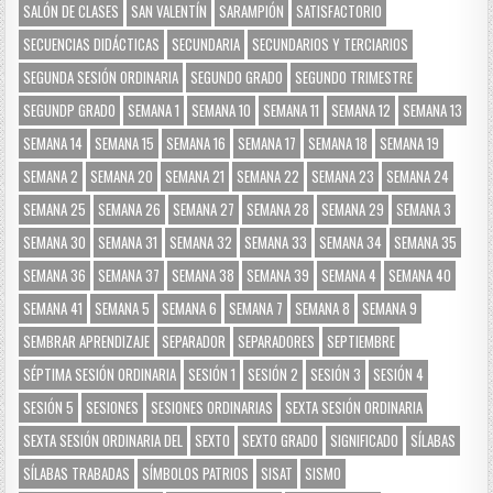
SALÓN DE CLASES
SAN VALENTÍN
SARAMPIÓN
SATISFACTORIO
SECUENCIAS DIDÁCTICAS
SECUNDARIA
SECUNDARIOS Y TERCIARIOS
SEGUNDA SESIÓN ORDINARIA
SEGUNDO GRADO
SEGUNDO TRIMESTRE
SEGUNDP GRADO
SEMANA 1
SEMANA 10
SEMANA 11
SEMANA 12
SEMANA 13
SEMANA 14
SEMANA 15
SEMANA 16
SEMANA 17
SEMANA 18
SEMANA 19
SEMANA 2
SEMANA 20
SEMANA 21
SEMANA 22
SEMANA 23
SEMANA 24
SEMANA 25
SEMANA 26
SEMANA 27
SEMANA 28
SEMANA 29
SEMANA 3
SEMANA 30
SEMANA 31
SEMANA 32
SEMANA 33
SEMANA 34
SEMANA 35
SEMANA 36
SEMANA 37
SEMANA 38
SEMANA 39
SEMANA 4
SEMANA 40
SEMANA 41
SEMANA 5
SEMANA 6
SEMANA 7
SEMANA 8
SEMANA 9
SEMBRAR APRENDIZAJE
SEPARADOR
SEPARADORES
SEPTIEMBRE
SÉPTIMA SESIÓN ORDINARIA
SESIÓN 1
SESIÓN 2
SESIÓN 3
SESIÓN 4
SESIÓN 5
SESIONES
SESIONES ORDINARIAS
SEXTA SESIÓN ORDINARIA
SEXTA SESIÓN ORDINARIA DEL
SEXTO
SEXTO GRADO
SIGNIFICADO
SÍLABAS
SÍLABAS TRABADAS
SÍMBOLOS PATRIOS
SISAT
SISMO