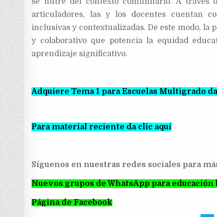
se nutre del contexto comunitario. A través d
articuladores, las y los docentes cuentan co
inclusivas y contextualizadas. De este modo, la
y colaborativo que potencia la equidad educa
aprendizaje significativo.
Adquiere Tema 1 para Escuelas Multigrado dan
Para material reciente da clic aquí
Síguenos en nuestras redes sociales para má
Nuevos grupos de WhatsApp para educación 
Página de Facebook