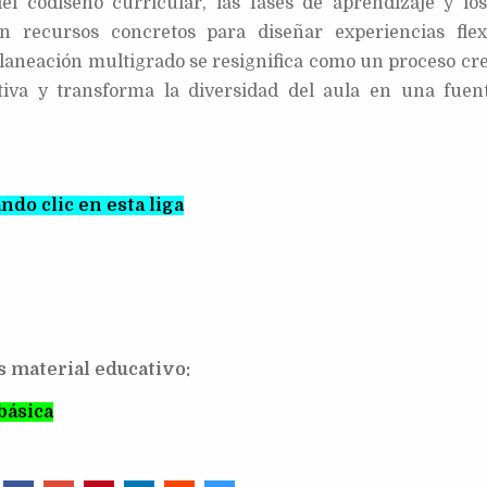
el codiseño curricular, las fases de aprendizaje y los
n recursos concretos para diseñar experiencias flexi
 planeación multigrado se resignifica como un proceso cre
tiva y transforma la diversidad del aula en una fuen
do clic en esta liga
s material educativo:
básica