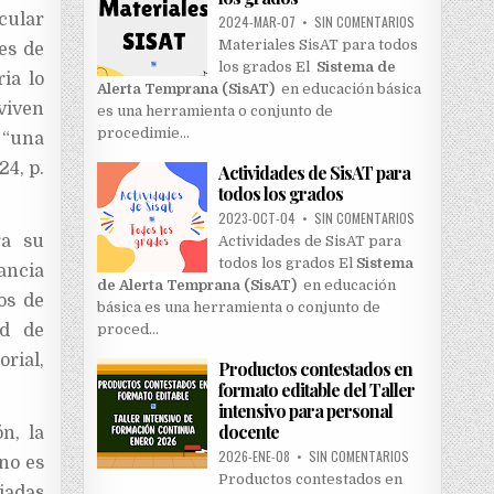
cular
2024-MAR-07
•
SIN COMENTARIOS
Materiales SisAT para todos
es de
los grados El
Sistema de
ia lo
Alerta Temprana (SisAT)
en educación básica
viven
es una herramienta o conjunto de
procedimie…
 “una
24, p.
Actividades de SisAT para
todos los grados
2023-OCT-04
•
SIN COMENTARIOS
ra su
Actividades de SisAT para
todos los grados El
Sistema
ancia
de Alerta Temprana (SisAT)
en educación
os de
básica es una herramienta o conjunto de
ad de
proced…
rial,
Productos contestados en
formato editable del Taller
intensivo para personal
docente
n, la
2026-ENE-08
•
SIN COMENTARIOS
 no es
Productos contestados en
iadas