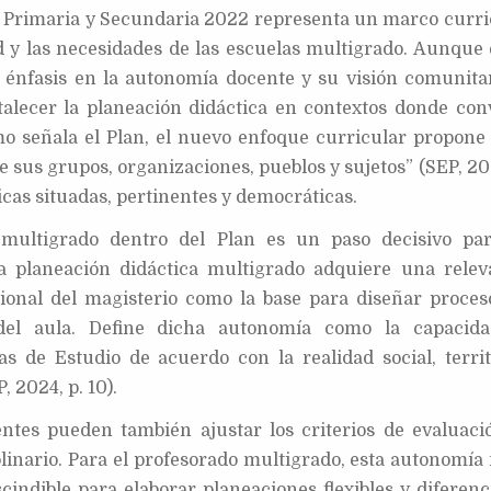
r, Primaria y Secundaria 2022 representa un marco curri
d y las necesidades de las escuelas multigrado. Aunque 
u énfasis en la autonomía docente y su visión comunitar
alecer la planeación didáctica en contextos donde con
omo señala el Plan, el nuevo enfoque curricular propone
 sus grupos, organizaciones, pueblos y sujetos” (SEP, 20
cas situadas, pertinentes y democráticas.
 multigrado dentro del Plan es un paso decisivo pa
 la planeación didáctica multigrado adquiere una relev
ional del magisterio como la base para diseñar proces
del aula. Define dicha autonomía como la capacid
s de Estudio de acuerdo con la realidad social, territo
, 2024, p. 10).
entes pueden también ajustar los criterios de evaluació
iplinario. Para el profesorado multigrado, esta autonomía
indible para elaborar planeaciones flexibles y diferenc