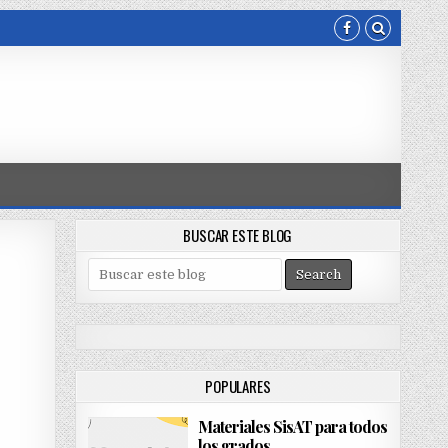
BUSCAR ESTE BLOG
S
e
a
r
c
h
POPULARES
f
o
Materiales SisAT para todos
r
los grados
: