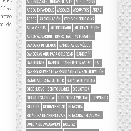
 ejes
APRENDIZAJES FUNDAMENTALES
APROPIACIÓN
bles,
ÁRBOL EXPANDIBLE
ÁRBOLES
ARBUSTOS
ÁREAS
ativo
ARTES
ARTICULACIÓN
ATENCIÓN EDUCATIVA
te de
AULA VIRTUAL
AUTOCUIDADO
AUTOEVALUACIÓN
AUTOEVALUACIÓN TRIMESTRAL
AUTOMÁTICO
BANDERA DE MÉXICO
BANDERAS DE MÉXICO
BANDERAS ONU PARA COLOREAR
BANDERÍN
BANDERINES
BANNER
BANNER DE NAVIDAD
BAP
BARRERAS PARA EL APRENDIZAJE Y LA PARTICIPACIÓN
BATALLA DE CHAPULTEPEC
BATALLA DE PUEBLA
BEBÉ HUEVO
BENITO JUÁREZ
BIBLIOTECA
BIBLIOTECA DIGITAL
BIBLIOTECA VIRTUAL
BIENVENIDA
BILLETES
BIODIVERSIDAD
BITÁCORA
BITÁCORA DE APRENDIZAJE
BITÁCORA DEL ALUMNO
BOLETA DE EVALUACIÓN
BOLETAS