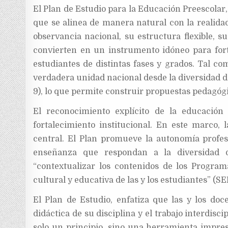
El Plan de Estudio para la Educación Preescola
que se alinea de manera natural con la realida
observancia nacional, su estructura flexible, s
convierten en un instrumento idóneo para fort
estudiantes de distintas fases y grados. Tal c
verdadera unidad nacional desde la diversidad de
9), lo que permite construir propuestas pedagógi
El reconocimiento explícito de la educación
fortalecimiento institucional. En este marco,
central. El Plan promueve la autonomía profes
enseñanza que respondan a la diversidad 
“contextualizar los contenidos de los Programa
cultural y educativa de las y los estudiantes” (SEP
El Plan de Estudio, enfatiza que las y los doc
didáctica de su disciplina y el trabajo interdisc
solo un principio, sino una herramienta impresc