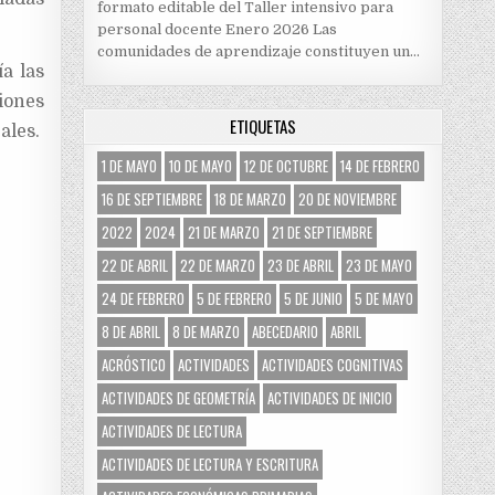
formato editable del Taller intensivo para
personal docente Enero 2026 Las
comunidades de aprendizaje constituyen un…
a las
iones
ETIQUETAS
ales.
1 DE MAYO
10 DE MAYO
12 DE OCTUBRE
14 DE FEBRERO
16 DE SEPTIEMBRE
18 DE MARZO
20 DE NOVIEMBRE
2022
2024
21 DE MARZO
21 DE SEPTIEMBRE
22 DE ABRIL
22 DE MARZO
23 DE ABRIL
23 DE MAYO
24 DE FEBRERO
5 DE FEBRERO
5 DE JUNIO
5 DE MAYO
8 DE ABRIL
8 DE MARZO
ABECEDARIO
ABRIL
ACRÓSTICO
ACTIVIDADES
ACTIVIDADES COGNITIVAS
ACTIVIDADES DE GEOMETRÍA
ACTIVIDADES DE INICIO
ACTIVIDADES DE LECTURA
ACTIVIDADES DE LECTURA Y ESCRITURA