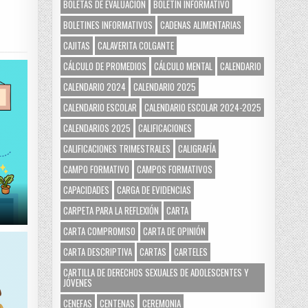
BOLETAS DE EVALUACIÓN
BOLETÍN INFORMATIVO
BOLETINES INFORMATIVOS
CADENAS ALIMENTARIAS
CAJITAS
CALAVERITA COLGANTE
CÁLCULO DE PROMEDIOS
CÁLCULO MENTAL
CALENDARIO
CALENDARIO 2024
CALENDARIO 2025
CALENDARIO ESCOLAR
CALENDARIO ESCOLAR 2024-2025
CALENDARIOS 2025
CALIFICACIONES
CALIFICACIONES TRIMESTRALES
CALIGRAFÍA
CAMPO FORMATIVO
CAMPOS FORMATIVOS
CAPACIDADES
CARGA DE EVIDENCIAS
CARPETA PARA LA REFLEXIÓN
CARTA
CARTA COMPROMISO
CARTA DE OPINIÓN
CARTA DESCRIPTIVA
CARTAS
CARTELES
CARTILLA DE DERECHOS SEXUALES DE ADOLESCENTES Y
JÓVENES
CENEFAS
CENTENAS
CEREMONIA