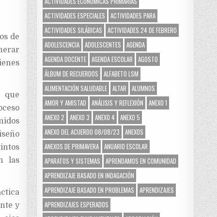
ACTIVIDADES ECONÓMICAS PRIMARIAS
ACTIVIDADES ESPECIALES
ACTIVIDADES PARA
ACTIVIDADES SILÁBICAS
ACTIVIDADES.24 DE FEBRERO
os de
ADOLESCENCIA
ADOLESCENTES
AGENDA
nerar
AGENDA DOCENTE
AGENDA ESCOLAR
AGOSTO
ienes
ÁLBUM DE RECUERDOS
ALFABETO LSM
ALIMENTACIÓN SALUDABLE
ALTAR
ALUMNOS
, que
AMOR Y AMISTAD
ANÁLISIS Y REFLEXIÓN
ANEXO 1
oceso
ANEXO 2
ANEXO 3
ANEXO 4
ANEXO 5
nidos
ANEXO DEL ACUERDO 08/08/23
ANEXOS
diseño
ANEXOS DE PRIMAVERA
ANUARIO ESCOLAR
tintos
n las
APARATOS Y SISTEMAS
APRENDAMOS EN COMUNIDAD
APRENDIZAJE BASADO EN INDAGACIÓN
APRENDIZAJE BASADO EN PROBLEMAS
APRENDIZAJES
ctica
APRENDIZAJES ESPERADOS
nte y