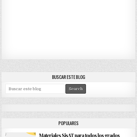
BUSCAR ESTE BLOG
S
e
a
r
c
h
POPULARES
f
o
Materiales SisAT para todos los grados
r