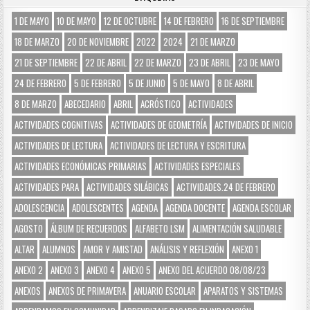
1 DE MAYO
10 DE MAYO
12 DE OCTUBRE
14 DE FEBRERO
16 DE SEPTIEMBRE
18 DE MARZO
20 DE NOVIEMBRE
2022
2024
21 DE MARZO
21 DE SEPTIEMBRE
22 DE ABRIL
22 DE MARZO
23 DE ABRIL
23 DE MAYO
24 DE FEBRERO
5 DE FEBRERO
5 DE JUNIO
5 DE MAYO
8 DE ABRIL
8 DE MARZO
ABECEDARIO
ABRIL
ACRÓSTICO
ACTIVIDADES
ACTIVIDADES COGNITIVAS
ACTIVIDADES DE GEOMETRÍA
ACTIVIDADES DE INICIO
ACTIVIDADES DE LECTURA
ACTIVIDADES DE LECTURA Y ESCRITURA
ACTIVIDADES ECONÓMICAS PRIMARIAS
ACTIVIDADES ESPECIALES
ACTIVIDADES PARA
ACTIVIDADES SILÁBICAS
ACTIVIDADES.24 DE FEBRERO
ADOLESCENCIA
ADOLESCENTES
AGENDA
AGENDA DOCENTE
AGENDA ESCOLAR
AGOSTO
ÁLBUM DE RECUERDOS
ALFABETO LSM
ALIMENTACIÓN SALUDABLE
ALTAR
ALUMNOS
AMOR Y AMISTAD
ANÁLISIS Y REFLEXIÓN
ANEXO 1
ANEXO 2
ANEXO 3
ANEXO 4
ANEXO 5
ANEXO DEL ACUERDO 08/08/23
ANEXOS
ANEXOS DE PRIMAVERA
ANUARIO ESCOLAR
APARATOS Y SISTEMAS