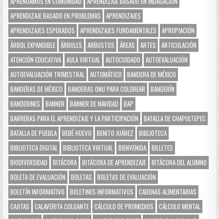
APRENDAMOS EN COMUNIDAD
APRENDIZAJE BASADO EN INDAGACIÓN
APRENDIZAJE BASADO EN PROBLEMAS
APRENDIZAJES
APRENDIZAJES ESPERADOS
APRENDIZAJES FUNDAMENTALES
APROPIACIÓN
ÁRBOL EXPANDIBLE
ÁRBOLES
ARBUSTOS
ÁREAS
ARTES
ARTICULACIÓN
ATENCIÓN EDUCATIVA
AULA VIRTUAL
AUTOCUIDADO
AUTOEVALUACIÓN
AUTOEVALUACIÓN TRIMESTRAL
AUTOMÁTICO
BANDERA DE MÉXICO
BANDERAS DE MÉXICO
BANDERAS ONU PARA COLOREAR
BANDERÍN
BANDERINES
BANNER
BANNER DE NAVIDAD
BAP
BARRERAS PARA EL APRENDIZAJE Y LA PARTICIPACIÓN
BATALLA DE CHAPULTEPEC
BATALLA DE PUEBLA
BEBÉ HUEVO
BENITO JUÁREZ
BIBLIOTECA
BIBLIOTECA DIGITAL
BIBLIOTECA VIRTUAL
BIENVENIDA
BILLETES
BIODIVERSIDAD
BITÁCORA
BITÁCORA DE APRENDIZAJE
BITÁCORA DEL ALUMNO
BOLETA DE EVALUACIÓN
BOLETAS
BOLETAS DE EVALUACIÓN
BOLETÍN INFORMATIVO
BOLETINES INFORMATIVOS
CADENAS ALIMENTARIAS
CAJITAS
CALAVERITA COLGANTE
CÁLCULO DE PROMEDIOS
CÁLCULO MENTAL