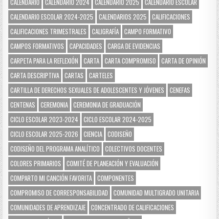
CALENDARIO
CALENDARIO 2024
CALENDARIO 2025
CALENDARIO ESCOLAR
CALENDARIO ESCOLAR 2024-2025
CALENDARIOS 2025
CALIFICACIONES
CALIFICACIONES TRIMESTRALES
CALIGRAFÍA
CAMPO FORMATIVO
CAMPOS FORMATIVOS
CAPACIDADES
CARGA DE EVIDENCIAS
CARPETA PARA LA REFLEXIÓN
CARTA
CARTA COMPROMISO
CARTA DE OPINIÓN
CARTA DESCRIPTIVA
CARTAS
CARTELES
CARTILLA DE DERECHOS SEXUALES DE ADOLESCENTES Y JÓVENES
CENEFAS
CENTENAS
CEREMONIA
CEREMONIA DE GRADUACIÓN
CICLO ESCOLAR 2023-2024
CICLO ESCOLAR 2024-2025
CICLO ESCOLAR 2025-2026
CIENCIA
CODISEÑO
CODISEÑO DEL PROGRAMA ANALÍTICO
COLECTIVOS DOCENTES
COLORES PRIMARIOS
COMITÉ DE PLANEACIÓN Y EVALUACIÓN
COMPARTO MI CANCIÓN FAVORITA
COMPONENTES
COMPROMISO DE CORRESPONSABILIDAD
COMUNIDAD MULTIGRADO UNITARIA
COMUNIDADES DE APRENDIZAJE
CONCENTRADO DE CALIFICACIONES