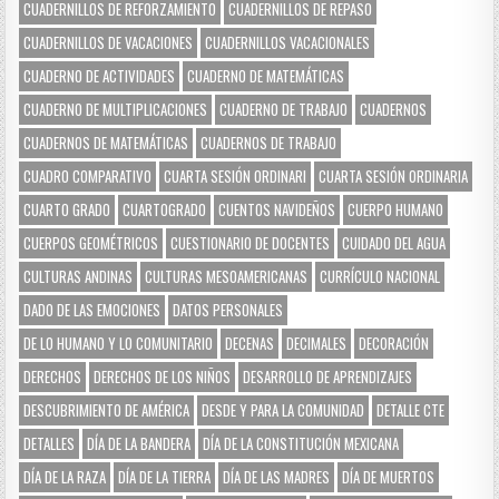
CUADERNILLOS DE REFORZAMIENTO
CUADERNILLOS DE REPASO
CUADERNILLOS DE VACACIONES
CUADERNILLOS VACACIONALES
CUADERNO DE ACTIVIDADES
CUADERNO DE MATEMÁTICAS
CUADERNO DE MULTIPLICACIONES
CUADERNO DE TRABAJO
CUADERNOS
CUADERNOS DE MATEMÁTICAS
CUADERNOS DE TRABAJO
CUADRO COMPARATIVO
CUARTA SESIÓN ORDINARI
CUARTA SESIÓN ORDINARIA
CUARTO GRADO
CUARTOGRADO
CUENTOS NAVIDEÑOS
CUERPO HUMANO
CUERPOS GEOMÉTRICOS
CUESTIONARIO DE DOCENTES
CUIDADO DEL AGUA
CULTURAS ANDINAS
CULTURAS MESOAMERICANAS
CURRÍCULO NACIONAL
DADO DE LAS EMOCIONES
DATOS PERSONALES
DE LO HUMANO Y LO COMUNITARIO
DECENAS
DECIMALES
DECORACIÓN
DERECHOS
DERECHOS DE LOS NIÑOS
DESARROLLO DE APRENDIZAJES
DESCUBRIMIENTO DE AMÉRICA
DESDE Y PARA LA COMUNIDAD
DETALLE CTE
DETALLES
DÍA DE LA BANDERA
DÍA DE LA CONSTITUCIÓN MEXICANA
DÍA DE LA RAZA
DÍA DE LA TIERRA
DÍA DE LAS MADRES
DÍA DE MUERTOS