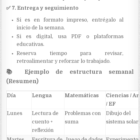
✅
7. Entrega y seguimiento
Si es en formato impreso, entrégalo al
inicio de la semana.
Si es digital, usa PDF o plataformas
educativas.
Reserva tiempo para revisar,
retroalimentar y reforzar lo trabajado.
📚
Ejemplo de estructura semanal
(Resumen)
Día
Lengua
Matemáticas
Ciencias / Ar
/ EF
Lunes
Lectura de
Problemas con
Dibujo del
cuento +
suma
sistema solar
reflexión
Martes
Escritura de
Juego de dados
Experimento