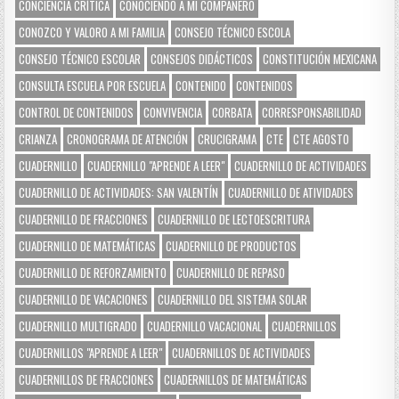
CONCIENCIA CRÍTICA
CONOCIENDO A MI COMPAÑERO
CONOZCO Y VALORO A MI FAMILIA
CONSEJO TÉCNICO ESCOLA
CONSEJO TÉCNICO ESCOLAR
CONSEJOS DIDÁCTICOS
CONSTITUCIÓN MEXICANA
CONSULTA ESCUELA POR ESCUELA
CONTENIDO
CONTENIDOS
CONTROL DE CONTENIDOS
CONVIVENCIA
CORBATA
CORRESPONSABILIDAD
CRIANZA
CRONOGRAMA DE ATENCIÓN
CRUCIGRAMA
CTE
CTE AGOSTO
CUADERNILLO
CUADERNILLO "APRENDE A LEER"
CUADERNILLO DE ACTIVIDADES
CUADERNILLO DE ACTIVIDADES: SAN VALENTÍN
CUADERNILLO DE ATIVIDADES
CUADERNILLO DE FRACCIONES
CUADERNILLO DE LECTOESCRITURA
CUADERNILLO DE MATEMÁTICAS
CUADERNILLO DE PRODUCTOS
CUADERNILLO DE REFORZAMIENTO
CUADERNILLO DE REPASO
CUADERNILLO DE VACACIONES
CUADERNILLO DEL SISTEMA SOLAR
CUADERNILLO MULTIGRADO
CUADERNILLO VACACIONAL
CUADERNILLOS
CUADERNILLOS "APRENDE A LEER"
CUADERNILLOS DE ACTIVIDADES
CUADERNILLOS DE FRACCIONES
CUADERNILLOS DE MATEMÁTICAS