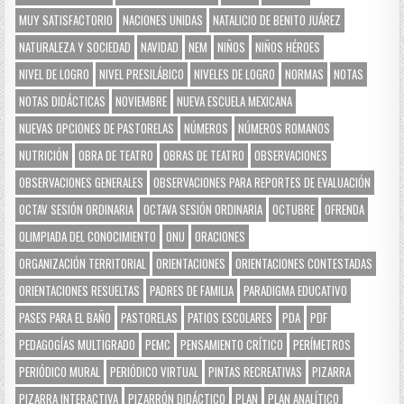
MUY SATISFACTORIO
NACIONES UNIDAS
NATALICIO DE BENITO JUÁREZ
NATURALEZA Y SOCIEDAD
NAVIDAD
NEM
NIÑOS
NIÑOS HÉROES
NIVEL DE LOGRO
NIVEL PRESILÁBICO
NIVELES DE LOGRO
NORMAS
NOTAS
NOTAS DIDÁCTICAS
NOVIEMBRE
NUEVA ESCUELA MEXICANA
NUEVAS OPCIONES DE PASTORELAS
NÚMEROS
NÚMEROS ROMANOS
NUTRICIÓN
OBRA DE TEATRO
OBRAS DE TEATRO
OBSERVACIONES
OBSERVACIONES GENERALES
OBSERVACIONES PARA REPORTES DE EVALUACIÓN
OCTAV SESIÓN ORDINARIA
OCTAVA SESIÓN ORDINARIA
OCTUBRE
OFRENDA
OLIMPIADA DEL CONOCIMIENTO
ONU
ORACIONES
ORGANIZACIÓN TERRITORIAL
ORIENTACIONES
ORIENTACIONES CONTESTADAS
ORIENTACIONES RESUELTAS
PADRES DE FAMILIA
PARADIGMA EDUCATIVO
PASES PARA EL BAÑO
PASTORELAS
PATIOS ESCOLARES
PDA
PDF
PEDAGOGÍAS MULTIGRADO
PEMC
PENSAMIENTO CRÍTICO
PERÍMETROS
PERIÓDICO MURAL
PERIÓDICO VIRTUAL
PINTAS RECREATIVAS
PIZARRA
PIZARRA INTERACTIVA
PIZARRÓN DIDÁCTICO
PLAN
PLAN ANALÍTICO