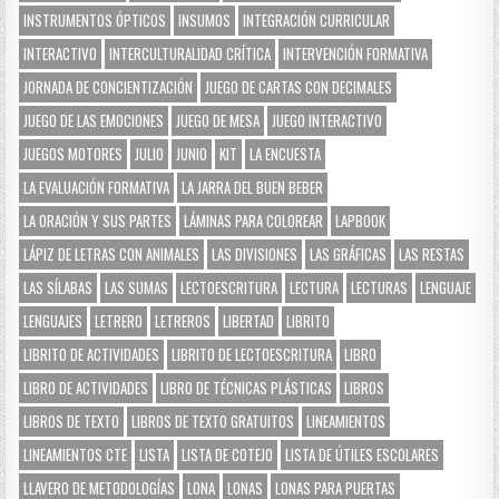
INSTRUMENTOS ÓPTICOS
INSUMOS
INTEGRACIÓN CURRICULAR
INTERACTIVO
INTERCULTURALIDAD CRÍTICA
INTERVENCIÓN FORMATIVA
JORNADA DE CONCIENTIZACIÓN
JUEGO DE CARTAS CON DECIMALES
JUEGO DE LAS EMOCIONES
JUEGO DE MESA
JUEGO INTERACTIVO
JUEGOS MOTORES
JULIO
JUNIO
KIT
LA ENCUESTA
LA EVALUACIÓN FORMATIVA
LA JARRA DEL BUEN BEBER
LA ORACIÓN Y SUS PARTES
LÁMINAS PARA COLOREAR
LAPBOOK
LÁPIZ DE LETRAS CON ANIMALES
LAS DIVISIONES
LAS GRÁFICAS
LAS RESTAS
LAS SÍLABAS
LAS SUMAS
LECTOESCRITURA
LECTURA
LECTURAS
LENGUAJE
LENGUAJES
LETRERO
LETREROS
LIBERTAD
LIBRITO
LIBRITO DE ACTIVIDADES
LIBRITO DE LECTOESCRITURA
LIBRO
LIBRO DE ACTIVIDADES
LIBRO DE TÉCNICAS PLÁSTICAS
LIBROS
LIBROS DE TEXTO
LIBROS DE TEXTO GRATUITOS
LINEAMIENTOS
LINEAMIENTOS CTE
LISTA
LISTA DE COTEJO
LISTA DE ÚTILES ESCOLARES
LLAVERO DE METODOLOGÍAS
LONA
LONAS
LONAS PARA PUERTAS