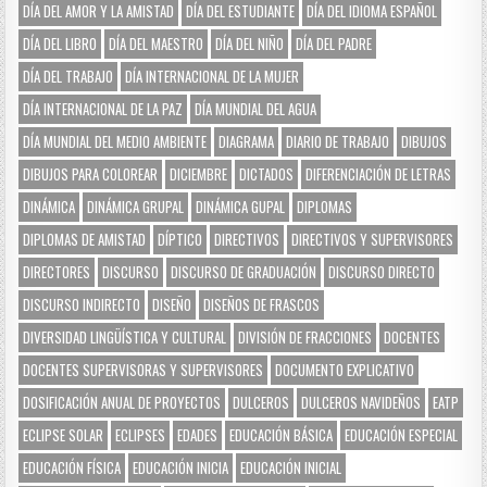
DÍA DEL AMOR Y LA AMISTAD
DÍA DEL ESTUDIANTE
DÍA DEL IDIOMA ESPAÑOL
DÍA DEL LIBRO
DÍA DEL MAESTRO
DÍA DEL NIÑO
DÍA DEL PADRE
DÍA DEL TRABAJO
DÍA INTERNACIONAL DE LA MUJER
DÍA INTERNACIONAL DE LA PAZ
DÍA MUNDIAL DEL AGUA
DÍA MUNDIAL DEL MEDIO AMBIENTE
DIAGRAMA
DIARIO DE TRABAJO
DIBUJOS
DIBUJOS PARA COLOREAR
DICIEMBRE
DICTADOS
DIFERENCIACIÓN DE LETRAS
DINÁMICA
DINÁMICA GRUPAL
DINÁMICA GUPAL
DIPLOMAS
DIPLOMAS DE AMISTAD
DÍPTICO
DIRECTIVOS
DIRECTIVOS Y SUPERVISORES
DIRECTORES
DISCURSO
DISCURSO DE GRADUACIÓN
DISCURSO DIRECTO
DISCURSO INDIRECTO
DISEÑO
DISEÑOS DE FRASCOS
DIVERSIDAD LINGÜÍSTICA Y CULTURAL
DIVISIÓN DE FRACCIONES
DOCENTES
DOCENTES SUPERVISORAS Y SUPERVISORES
DOCUMENTO EXPLICATIVO
DOSIFICACIÓN ANUAL DE PROYECTOS
DULCEROS
DULCEROS NAVIDEÑOS
EATP
ECLIPSE SOLAR
ECLIPSES
EDADES
EDUCACIÓN BÁSICA
EDUCACIÓN ESPECIAL
EDUCACIÓN FÍSICA
EDUCACIÓN INICIA
EDUCACIÓN INICIAL