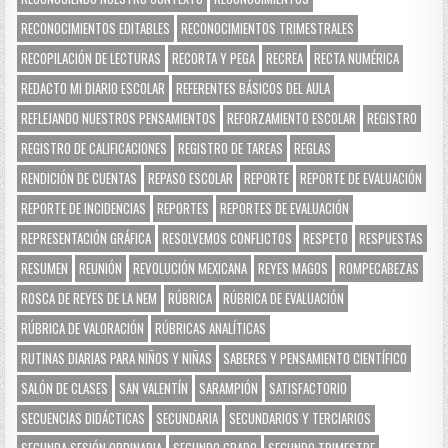
RECONOCIMIENTOS EDITABLES
RECONOCIMIENTOS TRIMESTRALES
RECOPILACIÓN DE LECTURAS
RECORTA Y PEGA
RECREA
RECTA NUMÉRICA
REDACTO MI DIARIO ESCOLAR
REFERENTES BÁSICOS DEL AULA
REFLEJANDO NUESTROS PENSAMIENTOS
REFORZAMIENTO ESCOLAR
REGISTRO
REGISTRO DE CALIFICACIONES
REGISTRO DE TAREAS
REGLAS
RENDICIÓN DE CUENTAS
REPASO ESCOLAR
REPORTE
REPORTE DE EVALUACIÓN
REPORTE DE INCIDENCIAS
REPORTES
REPORTES DE EVALUACIÓN
REPRESENTACIÓN GRÁFICA
RESOLVEMOS CONFLICTOS
RESPETO
RESPUESTAS
RESUMEN
REUNIÓN
REVOLUCIÓN MEXICANA
REYES MAGOS
ROMPECABEZAS
ROSCA DE REYES DE LA NEM
RÚBRICA
RÚBRICA DE EVALUACIÓN
RÚBRICA DE VALORACIÓN
RÚBRICAS ANALÍTICAS
RUTINAS DIARIAS PARA NIÑOS Y NIÑAS
SABERES Y PENSAMIENTO CIENTÍFICO
SALÓN DE CLASES
SAN VALENTÍN
SARAMPIÓN
SATISFACTORIO
SECUENCIAS DIDÁCTICAS
SECUNDARIA
SECUNDARIOS Y TERCIARIOS
SEGUNDA SESIÓN ORDINARIA
SEGUNDO GRADO
SEGUNDO TRIMESTRE