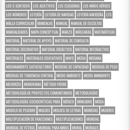
LOS 5 SENTIDOS
LOS ADJETIVOS
LOS ESQUEMAS
LOS NIÑOS HÉROES
LOS NÚMEROS
LOTERÍA
LOTERÍA DE NAVIDAD
LOTERÍA NAVIDEÑA
LTG
MALLA CURRICULAR
MANDALAS
MANUAL
MANUAL DE ESCOLTAS
MANUALIDADES
MAPA CONCEPTUAL
MARZO
MÁSCARAS
MATEMÁTICAS
MATERIAL
MATERIAL DE APOYO
MATERIAL DE CONSULTA
MATERIAL DECORATIVO
MATERIAL DIDÁCTICO
MATERIAL INTERACTIVO
MATERIALES
MATERIALES EDUCATIVOS
MAYO
MEDIA
MEDIANA
MEDIANAMENTE SATISFACTORIO
MEDIDAS DE CAPACIDAD
MEDIDAS DE PESO
MEDIDAS DE TENDENCIA CENTRAL
MEDIO AMBIENTE
MEDIO AMNBIENTE
MEJOREDU
MEMORAMA
MÉTODO FREIRE
METODOLOGÍA DE PROYECTOS COMUNITARIOS
METODOLOGÍAS
METODOLOGÍAS SOCIOCRÍTICAS PARA
MÉXICO
MINILIBRO
MODA
MODELO DE PESEBRE
MOLDES
MOLDES DE LETRAS
MONEDAS
MUJERES
MULTIPLICACIÓN DE FRACCIONES
MULTIPLICACIONES
MUNDIAL
MUNDIAL DE FÚTBOL
MUNDIAL PARA NIÑOS
MURAL
MURALES