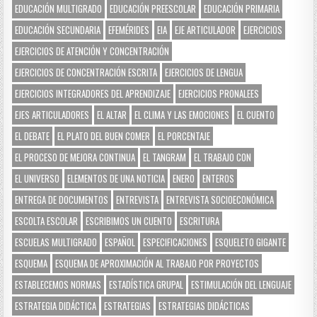
EDUCACIÓN MULTIGRADO
EDUCACIÓN PREESCOLAR
EDUCACIÓN PRIMARIA
EDUCACIÓN SECUNDARIA
EFEMÉRIDES
EIA
EJE ARTICULADOR
EJERCICIOS
EJERCICIOS DE ATENCIÓN Y CONCENTRACIÓN
EJERCICIOS DE CONCENTRACIÓN ESCRITA
EJERCICIOS DE LENGUA
EJERCICIOS INTEGRADORES DEL APRENDIZAJE
EJERCICIOS PRONALEES
EJES ARTICULADORES
EL ALTAR
EL CLIMA Y LAS EMOCIONES
EL CUENTO
EL DEBATE
EL PLATO DEL BUEN COMER
EL PORCENTAJE
EL PROCESO DE MEJORA CONTINUA
EL TANGRAM
EL TRABAJO CON
EL UNIVERSO
ELEMENTOS DE UNA NOTICIA
ENERO
ENTEROS
ENTREGA DE DOCUMENTOS
ENTREVISTA
ENTREVISTA SOCIOECONÓMICA
ESCOLTA ESCOLAR
ESCRIBIMOS UN CUENTO
ESCRITURA
ESCUELAS MULTIGRADO
ESPAÑOL
ESPECIFICACIONES
ESQUELETO GIGANTE
ESQUEMA
ESQUEMA DE APROXIMACIÓN AL TRABAJO POR PROYECTOS
ESTABLECEMOS NORMAS
ESTADÍSTICA GRUPAL
ESTIMULACIÓN DEL LENGUAJE
ESTRATEGIA DIDÁCTICA
ESTRATEGIAS
ESTRATEGIAS DIDÁCTICAS