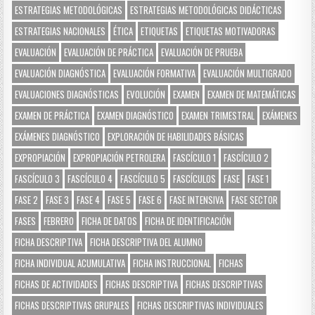
ESTRATEGIAS METODOLÓGICAS
ESTRATEGIAS METODOLÓGICAS DIDÁCTICAS
ESTRATEGIAS NACIONALES
ÉTICA
ETIQUETAS
ETIQUETAS MOTIVADORAS
EVALUACIÓN
EVALUACIÓN DE PRÁCTICA
EVALUACIÓN DE PRUEBA
EVALUACIÓN DIAGNÓSTICA
EVALUACIÓN FORMATIVA
EVALUACIÓN MULTIGRADO
EVALUACIONES DIAGNÓSTICAS
EVOLUCIÓN
EXAMEN
EXAMEN DE MATEMÁTICAS
EXAMEN DE PRÁCTICA
EXAMEN DIAGNÓSTICO
EXAMEN TRIMESTRAL
EXÁMENES
EXÁMENES DIAGNÓSTICO
EXPLORACIÓN DE HABILIDADES BÁSICAS
EXPROPIACIÓN
EXPROPIACIÓN PETROLERA
FASCÍCULO 1
FASCÍCULO 2
FASCÍCULO 3
FASCÍCULO 4
FASCÍCULO 5
FASCÍCULOS
FASE
FASE 1
FASE 2
FASE 3
FASE 4
FASE 5
FASE 6
FASE INTENSIVA
FASE SECTOR
FASES
FEBRERO
FICHA DE DATOS
FICHA DE IDENTIFICACIÓN
FICHA DESCRIPTIVA
FICHA DESCRIPTIVA DEL ALUMNO
FICHA INDIVIDUAL ACUMULATIVA
FICHA INSTRUCCIONAL
FICHAS
FICHAS DE ACTIVIDADES
FICHAS DESCRIPTIVA
FICHAS DESCRIPTIVAS
FICHAS DESCRIPTIVAS GRUPALES
FICHAS DESCRIPTIVAS INDIVIDUALES