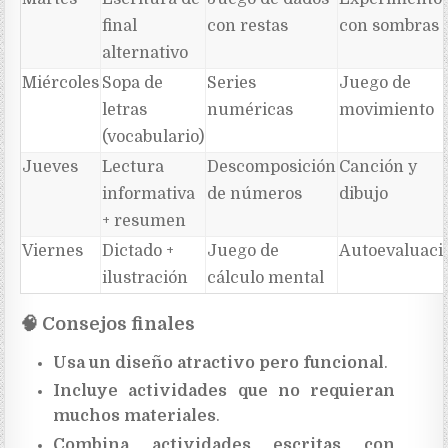
final
con restas
con sombras
alternativo
Miércoles
Sopa de
Series
Juego de
letras
numéricas
movimiento
(vocabulario)
Jueves
Lectura
Descomposición
Canción y
informativa
de números
dibujo
+ resumen
Viernes
Dictado +
Juego de
Autoevaluaci
ilustración
cálculo mental
🧠
Consejos finales
Usa un diseño atractivo pero funcional
.
Incluye actividades que no requieran
muchos materiales
.
Combina actividades escritas con