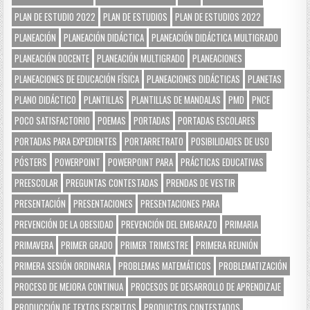
PLAN DE ESTUDIO 2022
PLAN DE ESTUDIOS
PLAN DE ESTUDIOS 2022
PLANEACIÓN
PLANEACIÓN DIDÁCTICA
PLANEACIÓN DIDÁCTICA MULTIGRADO
PLANEACIÓN DOCENTE
PLANEACIÓN MULTIGRADO
PLANEACIONES
PLANEACIONES DE EDUCACIÓN FÍSICA
PLANEACIONES DIDÁCTICAS
PLANETAS
PLANO DIDÁCTICO
PLANTILLAS
PLANTILLAS DE MANDALAS
PMD
PNCE
POCO SATISFACTORIO
POEMAS
PORTADAS
PORTADAS ESCOLARES
PORTADAS PARA EXPEDIENTES
PORTARRETRATO
POSIBILIDADES DE USO
PÓSTERS
POWERPOINT
POWERPOINT PARA
PRÁCTICAS EDUCATIVAS
PREESCOLAR
PREGUNTAS CONTESTADAS
PRENDAS DE VESTIR
PRESENTACIÓN
PRESENTACIONES
PRESENTACIONES PARA
PREVENCIÓN DE LA OBESIDAD
PREVENCIÓN DEL EMBARAZO
PRIMARIA
PRIMAVERA
PRIMER GRADO
PRIMER TRIMESTRE
PRIMERA REUNIÓN
PRIMERA SESIÓN ORDINARIA
PROBLEMAS MATEMÁTICOS
PROBLEMATIZACIÓN
PROCESO DE MEJORA CONTINUA
PROCESOS DE DESARROLLO DE APRENDIZAJE
PRODUCCIÓN DE TEXTOS ESCRITOS
PRODUCTOS CONTESTADOS