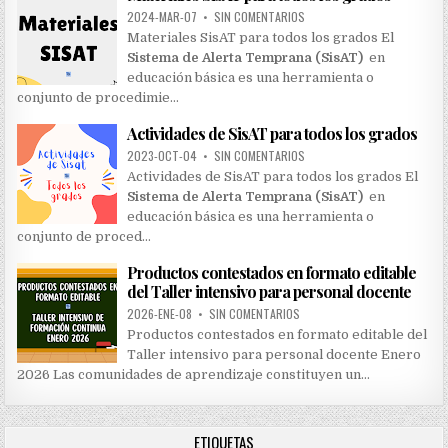
:
2024-MAR-07
•
SIN COMENTARIOS
Materiales SisAT para todos los grados El
Sistema de Alerta Temprana (SisAT)
en
educación básica es una herramienta o
conjunto de procedimie…
Actividades de SisAT para todos los grados
2023-OCT-04
•
SIN COMENTARIOS
Actividades de SisAT para todos los grados El
Sistema de Alerta Temprana (SisAT)
en
educación básica es una herramienta o
conjunto de proced…
Productos contestados en formato editable
del Taller intensivo para personal docente
2026-ENE-08
•
SIN COMENTARIOS
Productos contestados en formato editable del
Taller intensivo para personal docente Enero
2026 Las comunidades de aprendizaje constituyen un…
ETIQUETAS