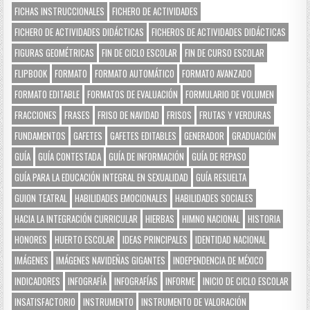
FICHAS INSTRUCCIONALES
FICHERO DE ACTIVIDADES
FICHERO DE ACTIVIDADES DIDÁCTICAS
FICHEROS DE ACTIVIDADES DIDÁCTICAS
FIGURAS GEOMÉTRICAS
FIN DE CICLO ESCOLAR
FIN DE CURSO ESCOLAR
FLIPBOOK
FORMATO
FORMATO AUTOMÁTICO
FORMATO AVANZADO
FORMATO EDITABLE
FORMATOS DE EVALUACIÓN
FORMULARIO DE VOLUMEN
FRACCIONES
FRASES
FRISO DE NAVIDAD
FRISOS
FRUTAS Y VERDURAS
FUNDAMENTOS
GAFETES
GAFETES EDITABLES
GENERADOR
GRADUACIÓN
GUÍA
GUÍA CONTESTADA
GUÍA DE INFORMACIÓN
GUÍA DE REPASO
GUÍA PARA LA EDUCACIÓN INTEGRAL EN SEXUALIDAD
GUÍA RESUELTA
GUION TEATRAL
HABILIDADES EMOCIONALES
HABILIDADES SOCIALES
HACIA LA INTEGRACIÓN CURRICULAR
HIERBAS
HIMNO NACIONAL
HISTORIA
HONORES
HUERTO ESCOLAR
IDEAS PRINCIPALES
IDENTIDAD NACIONAL
IMÁGENES
IMÁGENES NAVIDEÑAS GIGANTES
INDEPENDENCIA DE MÉXICO
INDICADORES
INFOGRAFÍA
INFOGRAFÍAS
INFORME
INICIO DE CICLO ESCOLAR
INSATISFACTORIO
INSTRUMENTO
INSTRUMENTO DE VALORACIÓN