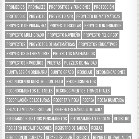
PROMEDIOS
PRONALEES
PROPÓSITOS Y FUNCIONES
PROTECCIÓN
PROTOCOLO
PROYECTO
PROYECTO APB
PROYECTO DE MATEMÁTICAS
PROYECTO DE PRIMAVERA
PROYECTO ESCOLAR
PROYECTO INTEGRADOR
PROYECTO MULTIGRADO
PROYECTO NAVIDEÑO
PROYECTO: "EL CIRCO"
PROYECTOS
PROYECTOS DE MATEMÁTICAS
PROYECTOS EDUCATIVOS
PROYECTOS INTEGRADORES
PROYECTOS MATEMÁTICOS
PROYECTOS NAVIDEÑOS
PUERTAS
PUZZLES DE NAVIDAD
QUINTA SESIÓN ORDINARIA
QUINTO GRADO
RECICLAJE
RECOMENDACIONES
RECONOCIENDO NUESTRO CONTEXTO
RECONOCIMIENTOS
RECONOCIMIENTOS EDITABLES
RECONOCIMIENTOS TRIMESTRALES
RECOPILACIÓN DE LECTURAS
RECORTA Y PEGA
RECREA
RECTA NUMÉRICA
REDACTO MI DIARIO ESCOLAR
REFERENTES BÁSICOS DEL AULA
REFLEJANDO NUESTROS PENSAMIENTOS
REFORZAMIENTO ESCOLAR
REGISTRO
REGISTRO DE CALIFICACIONES
REGISTRO DE TAREAS
REGLAS
RENDICIÓN DE CUENTAS
REPASO ESCOLAR
REPORTE
REPORTE DE EVALUACIÓN