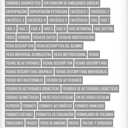
EXÁMENES DIAGNÓSTICO
EXPLORACIÓN DE HABILIDADES BÁSICAS
EXPROPIACIÓN
EXPROPIACIÓN PETROLERA
FASCÍCULO 1
FASCÍCULO 2
FASCÍCULO 3
FASCÍCULO 4
FASCÍCULO 5
FASCÍCULOS
FASE
FASE 1
FASE 2
FASE 3
FASE 4
FASE 5
FASE 6
FASE INTENSIVA
FASE SECTOR
FASES
FEBRERO
FICHA DE DATOS
FICHA DE IDENTIFICACIÓN
FICHA DESCRIPTIVA
FICHA DESCRIPTIVA DEL ALUMNO
FICHA INDIVIDUAL ACUMULATIVA
FICHA INSTRUCCIONAL
FICHAS
FICHAS DE ACTIVIDADES
FICHAS DESCRIPTIVA
FICHAS DESCRIPTIVAS
FICHAS DESCRIPTIVAS GRUPALES
FICHAS DESCRIPTIVAS INDIVIDUALES
FICHAS INSTRUCCIONALES
FICHERO DE ACTIVIDADES
FICHERO DE ACTIVIDADES DIDÁCTICAS
FICHEROS DE ACTIVIDADES DIDÁCTICAS
FIGURAS GEOMÉTRICAS
FIN DE CICLO ESCOLAR
FIN DE CURSO ESCOLAR
FLIPBOOK
FORMATO
FORMATO AUTOMÁTICO
FORMATO AVANZADO
FORMATO EDITABLE
FORMATOS DE EVALUACIÓN
FORMULARIO DE VOLUMEN
FRACCIONES
FRASES
FRISO DE NAVIDAD
FRISOS
FRUTAS Y VERDURAS