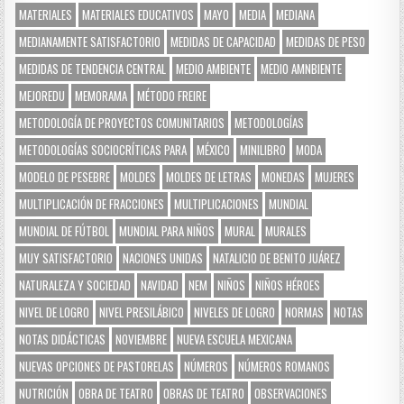
MATERIALES
MATERIALES EDUCATIVOS
MAYO
MEDIA
MEDIANA
MEDIANAMENTE SATISFACTORIO
MEDIDAS DE CAPACIDAD
MEDIDAS DE PESO
MEDIDAS DE TENDENCIA CENTRAL
MEDIO AMBIENTE
MEDIO AMNBIENTE
MEJOREDU
MEMORAMA
MÉTODO FREIRE
METODOLOGÍA DE PROYECTOS COMUNITARIOS
METODOLOGÍAS
METODOLOGÍAS SOCIOCRÍTICAS PARA
MÉXICO
MINILIBRO
MODA
MODELO DE PESEBRE
MOLDES
MOLDES DE LETRAS
MONEDAS
MUJERES
MULTIPLICACIÓN DE FRACCIONES
MULTIPLICACIONES
MUNDIAL
MUNDIAL DE FÚTBOL
MUNDIAL PARA NIÑOS
MURAL
MURALES
MUY SATISFACTORIO
NACIONES UNIDAS
NATALICIO DE BENITO JUÁREZ
NATURALEZA Y SOCIEDAD
NAVIDAD
NEM
NIÑOS
NIÑOS HÉROES
NIVEL DE LOGRO
NIVEL PRESILÁBICO
NIVELES DE LOGRO
NORMAS
NOTAS
NOTAS DIDÁCTICAS
NOVIEMBRE
NUEVA ESCUELA MEXICANA
NUEVAS OPCIONES DE PASTORELAS
NÚMEROS
NÚMEROS ROMANOS
NUTRICIÓN
OBRA DE TEATRO
OBRAS DE TEATRO
OBSERVACIONES