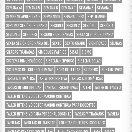
SEMANA 41
SEMANA 5
SEMANA 6
SEMANA 7
SEMANA 8
SEMANA 9
SEMBRAR APRENDIZAJE
SEPARADOR
SEPARADORES
SEPTIEMBRE
SÉPTIMA SESIÓN ORDINARIA
SESIÓN 1
SESIÓN 2
SESIÓN 3
SESIÓN 4
SESIÓN 5
SESIONES
SESIONES ORDINARIAS
SEXTA SESIÓN ORDINARIA
SEXTA SESIÓN ORDINARIA DEL
SEXTO
SEXTO GRADO
SIGNIFICADO
SÍLABAS
SÍLABAS TRABADAS
SÍMBOLOS PATRIOS
SISAT
SISMO
SISTEMA INMUNOLÓGICO
SISTEMA NERVIOSO
SISTEMA SOLAR
SISTEMAS DEL CUERPO HUMANO
SOPA DE LETRAS
STICKERS
SUSTANTIVOS
TABLA AUTOMÁTICA
TABLA DESCRIPTIVA
TABLAS AUTOMÁTICAS
TABLAS DE MULTIPLICAR
TABLAS DESCRIPTIVAS
TALLER
TALLER INTENSIVO
TALLER INTENSIVO DE FORMACIÓN CONTINUA
TALLER INTENSIVO DE FORMACIÓN CONTINUA PARA DOCENTES
TALLER INTENSIVO PARA PERSONAL DOCENTE
TAREAS Y TRABAJOS
TARJETA
TARJETAS
TARJETAS DE AMISTAD
TARJETAS DE ÚTILES ESCOLARES
TARJETAS PARA COLOREAR
TEA
TÉCNICAS DE PINTURA
TEMA
TEMA 3