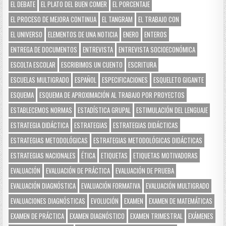
EL DEBATE
EL PLATO DEL BUEN COMER
EL PORCENTAJE
EL PROCESO DE MEJORA CONTINUA
EL TANGRAM
EL TRABAJO CON
EL UNIVERSO
ELEMENTOS DE UNA NOTICIA
ENERO
ENTEROS
ENTREGA DE DOCUMENTOS
ENTREVISTA
ENTREVISTA SOCIOECONÓMICA
ESCOLTA ESCOLAR
ESCRIBIMOS UN CUENTO
ESCRITURA
ESCUELAS MULTIGRADO
ESPAÑOL
ESPECIFICACIONES
ESQUELETO GIGANTE
ESQUEMA
ESQUEMA DE APROXIMACIÓN AL TRABAJO POR PROYECTOS
ESTABLECEMOS NORMAS
ESTADÍSTICA GRUPAL
ESTIMULACIÓN DEL LENGUAJE
ESTRATEGIA DIDÁCTICA
ESTRATEGIAS
ESTRATEGIAS DIDÁCTICAS
ESTRATEGIAS METODOLÓGICAS
ESTRATEGIAS METODOLÓGICAS DIDÁCTICAS
ESTRATEGIAS NACIONALES
ÉTICA
ETIQUETAS
ETIQUETAS MOTIVADORAS
EVALUACIÓN
EVALUACIÓN DE PRÁCTICA
EVALUACIÓN DE PRUEBA
EVALUACIÓN DIAGNÓSTICA
EVALUACIÓN FORMATIVA
EVALUACIÓN MULTIGRADO
EVALUACIONES DIAGNÓSTICAS
EVOLUCIÓN
EXAMEN
EXAMEN DE MATEMÁTICAS
EXAMEN DE PRÁCTICA
EXAMEN DIAGNÓSTICO
EXAMEN TRIMESTRAL
EXÁMENES