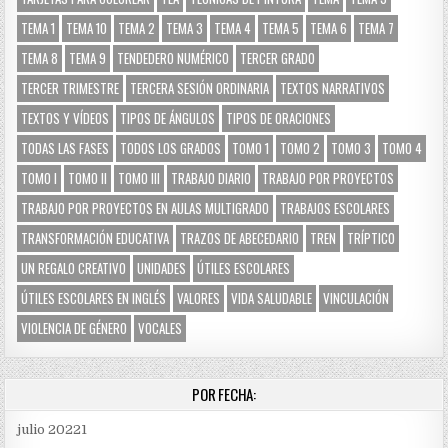
TEMA 1
TEMA 10
TEMA 2
TEMA 3
TEMA 4
TEMA 5
TEMA 6
TEMA 7
TEMA 8
TEMA 9
TENDEDERO NUMÉRICO
TERCER GRADO
TERCER TRIMESTRE
TERCERA SESIÓN ORDINARIA
TEXTOS NARRATIVOS
TEXTOS Y VÍDEOS
TIPOS DE ÁNGULOS
TIPOS DE ORACIONES
TODAS LAS FASES
TODOS LOS GRADOS
TOMO 1
TOMO 2
TOMO 3
TOMO 4
TOMO I
TOMO II
TOMO III
TRABAJO DIARIO
TRABAJO POR PROYECTOS
TRABAJO POR PROYECTOS EN AULAS MULTIGRADO
TRABAJOS ESCOLARES
TRANSFORMACIÓN EDUCATIVA
TRAZOS DE ABECEDARIO
TREN
TRÍPTICO
UN REGALO CREATIVO
UNIDADES
ÚTILES ESCOLARES
ÚTILES ESCOLARES EN INGLÉS
VALORES
VIDA SALUDABLE
VINCULACIÓN
VIOLENCIA DE GÉNERO
VOCALES
POR FECHA:
julio 2022
1