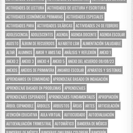
ACTIVIDADES DE LECTURA
ACTIVIDADES DE LECTURA Y ESCRITURA
ACTIVIDADES ECONÓMICAS PRIMARIAS
ACTIVIDADES ESPECIALES
ACTIVIDADES PARA
ACTIVIDADES SILÁBICAS
ACTIVIDADES.24 DE FEBRERO
ADOLESCENCIA
ADOLESCENTES
AGENDA
AGENDA DOCENTE
AGENDA ESCOLAR
AGOSTO
ÁLBUM DE RECUERDOS
ALFABETO LSM
ALIMENTACIÓN SALUDABLE
ALTAR
ALUMNOS
AMOR Y AMISTAD
ANÁLISIS Y REFLEXIÓN
ANEXO 1
ANEXO 2
ANEXO 3
ANEXO 4
ANEXO 5
ANEXO DEL ACUERDO 08/08/23
ANEXOS
ANEXOS DE PRIMAVERA
ANUARIO ESCOLAR
APARATOS Y SISTEMAS
APRENDAMOS EN COMUNIDAD
APRENDIZAJE BASADO EN INDAGACIÓN
APRENDIZAJE BASADO EN PROBLEMAS
APRENDIZAJES
APRENDIZAJES ESPERADOS
APRENDIZAJES FUNDAMENTALES
APROPIACIÓN
ÁRBOL EXPANDIBLE
ÁRBOLES
ARBUSTOS
ÁREAS
ARTES
ARTICULACIÓN
ATENCIÓN EDUCATIVA
AULA VIRTUAL
AUTOCUIDADO
AUTOEVALUACIÓN
AUTOEVALUACIÓN TRIMESTRAL
AUTOMÁTICO
BANDERA DE MÉXICO
BANDERAS DE MÉXICO
BANDERAS ONU PARA COLOREAR
BANDERÍN