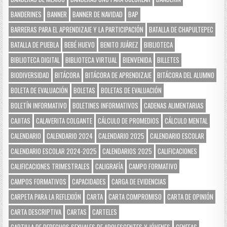
BANDERINES
BANNER
BANNER DE NAVIDAD
BAP
BARRERAS PARA EL APRENDIZAJE Y LA PARTICIPACIÓN
BATALLA DE CHAPULTEPEC
BATALLA DE PUEBLA
BEBÉ HUEVO
BENITO JUÁREZ
BIBLIOTECA
BIBLIOTECA DIGITAL
BIBLIOTECA VIRTUAL
BIENVENIDA
BILLETES
BIODIVERSIDAD
BITÁCORA
BITÁCORA DE APRENDIZAJE
BITÁCORA DEL ALUMNO
BOLETA DE EVALUACIÓN
BOLETAS
BOLETAS DE EVALUACIÓN
BOLETÍN INFORMATIVO
BOLETINES INFORMATIVOS
CADENAS ALIMENTARIAS
CAJITAS
CALAVERITA COLGANTE
CÁLCULO DE PROMEDIOS
CÁLCULO MENTAL
CALENDARIO
CALENDARIO 2024
CALENDARIO 2025
CALENDARIO ESCOLAR
CALENDARIO ESCOLAR 2024-2025
CALENDARIOS 2025
CALIFICACIONES
CALIFICACIONES TRIMESTRALES
CALIGRAFÍA
CAMPO FORMATIVO
CAMPOS FORMATIVOS
CAPACIDADES
CARGA DE EVIDENCIAS
CARPETA PARA LA REFLEXIÓN
CARTA
CARTA COMPROMISO
CARTA DE OPINIÓN
CARTA DESCRIPTIVA
CARTAS
CARTELES
CARTILLA DE DERECHOS SEXUALES DE ADOLESCENTES Y JÓVENES
CENEFAS