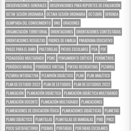
OBSERVACIONES GENERALES
OBSERVACIONES PARA REPORTES DE EVALUACIÓN
OCTAV SESIÓN ORDINARIA
OCTAVA SESIÓN ORDINARIA
OCTUBRE
OFRENDA
OLIMPIADA DEL CONOCIMIENTO
ONU
ORACIONES
ORGANIZACIÓN TERRITORIAL
ORIENTACIONES
ORIENTACIONES CONTESTADAS
ORIENTACIONES RESUELTAS
PADRES DE FAMILIA
PARADIGMA EDUCATIVO
PASES PARA EL BAÑO
PASTORELAS
PATIOS ESCOLARES
PDA
PDF
PEDAGOGÍAS MULTIGRADO
PEMC
PENSAMIENTO CRÍTICO
PERÍMETROS
PERIÓDICO MURAL
PERIÓDICO VIRTUAL
PINTAS RECREATIVAS
PIZARRA
PIZARRA INTERACTIVA
PIZARRÓN DIDÁCTICO
PLAN
PLAN ANALÍTICO
PLAN DE ESTUDIO 2022
PLAN DE ESTUDIOS
PLAN DE ESTUDIOS 2022
PLANEACIÓN
PLANEACIÓN DIDÁCTICA
PLANEACIÓN DIDÁCTICA MULTIGRADO
PLANEACIÓN DOCENTE
PLANEACIÓN MULTIGRADO
PLANEACIONES
PLANEACIONES DE EDUCACIÓN FÍSICA
PLANEACIONES DIDÁCTICAS
PLANETAS
PLANO DIDÁCTICO
PLANTILLAS
PLANTILLAS DE MANDALAS
PMD
PNCE
POCO SATISFACTORIO
POEMAS
PORTADAS
PORTADAS ESCOLARES