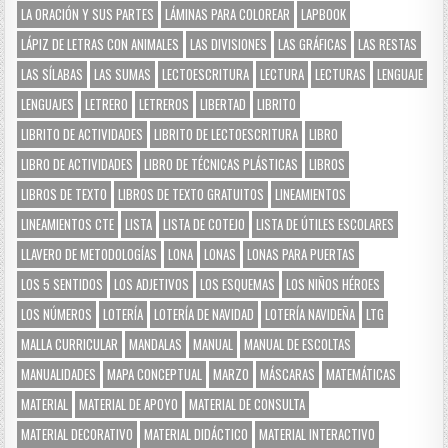
LA ORACIÓN Y SUS PARTES
LÁMINAS PARA COLOREAR
LAPBOOK
LÁPIZ DE LETRAS CON ANIMALES
LAS DIVISIONES
LAS GRÁFICAS
LAS RESTAS
LAS SÍLABAS
LAS SUMAS
LECTOESCRITURA
LECTURA
LECTURAS
LENGUAJE
LENGUAJES
LETRERO
LETREROS
LIBERTAD
LIBRITO
LIBRITO DE ACTIVIDADES
LIBRITO DE LECTOESCRITURA
LIBRO
LIBRO DE ACTIVIDADES
LIBRO DE TÉCNICAS PLÁSTICAS
LIBROS
LIBROS DE TEXTO
LIBROS DE TEXTO GRATUITOS
LINEAMIENTOS
LINEAMIENTOS CTE
LISTA
LISTA DE COTEJO
LISTA DE ÚTILES ESCOLARES
LLAVERO DE METODOLOGÍAS
LONA
LONAS
LONAS PARA PUERTAS
LOS 5 SENTIDOS
LOS ADJETIVOS
LOS ESQUEMAS
LOS NIÑOS HÉROES
LOS NÚMEROS
LOTERÍA
LOTERÍA DE NAVIDAD
LOTERÍA NAVIDEÑA
LTG
MALLA CURRICULAR
MANDALAS
MANUAL
MANUAL DE ESCOLTAS
MANUALIDADES
MAPA CONCEPTUAL
MARZO
MÁSCARAS
MATEMÁTICAS
MATERIAL
MATERIAL DE APOYO
MATERIAL DE CONSULTA
MATERIAL DECORATIVO
MATERIAL DIDÁCTICO
MATERIAL INTERACTIVO