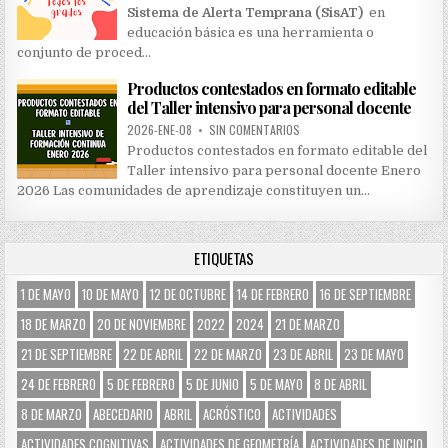
Sistema de Alerta Temprana (SisAT)
en
educación básica es una herramienta o
conjunto de proced…
Productos contestados en formato editable
del Taller intensivo para personal docente
2026-ENE-08
•
SIN COMENTARIOS
Productos contestados en formato editable del
Taller intensivo para personal docente Enero
2026 Las comunidades de aprendizaje constituyen un…
ETIQUETAS
1 DE MAYO
10 DE MAYO
12 DE OCTUBRE
14 DE FEBRERO
16 DE SEPTIEMBRE
18 DE MARZO
20 DE NOVIEMBRE
2022
2024
21 DE MARZO
21 DE SEPTIEMBRE
22 DE ABRIL
22 DE MARZO
23 DE ABRIL
23 DE MAYO
24 DE FEBRERO
5 DE FEBRERO
5 DE JUNIO
5 DE MAYO
8 DE ABRIL
8 DE MARZO
ABECEDARIO
ABRIL
ACRÓSTICO
ACTIVIDADES
ACTIVIDADES COGNITIVAS
ACTIVIDADES DE GEOMETRÍA
ACTIVIDADES DE INICIO