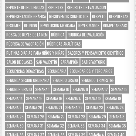
REPORTE DE INCIDENCIAS
REPORTES
REPORTES DE EVALUACIÓN
REPRESENTACIÓN GRÁFICA
RESOLVEMOS CONFLICTOS
RESPETO
RESPUESTAS
RESUMEN
REUNIÓN
REVOLUCIÓN MEXICANA
REYES MAGOS
ROMPECABEZAS
ROSCA DE REYES DE LA NEM
RÚBRICA
RÚBRICA DE EVALUACIÓN
RÚBRICA DE VALORACIÓN
RÚBRICAS ANALÍTICAS
RUTINAS DIARIAS PARA NIÑOS Y NIÑAS
SABERES Y PENSAMIENTO CIENTÍFICO
SALÓN DE CLASES
SAN VALENTÍN
SARAMPIÓN
SATISFACTORIO
SECUENCIAS DIDÁCTICAS
SECUNDARIA
SECUNDARIOS Y TERCIARIOS
SEGUNDA SESIÓN ORDINARIA
SEGUNDO GRADO
SEGUNDO TRIMESTRE
SEGUNDP GRADO
SEMANA 1
SEMANA 10
SEMANA 11
SEMANA 12
SEMANA 13
SEMANA 14
SEMANA 15
SEMANA 16
SEMANA 17
SEMANA 18
SEMANA 19
SEMANA 2
SEMANA 20
SEMANA 21
SEMANA 22
SEMANA 23
SEMANA 24
SEMANA 25
SEMANA 26
SEMANA 27
SEMANA 28
SEMANA 29
SEMANA 3
SEMANA 30
SEMANA 31
SEMANA 32
SEMANA 33
SEMANA 34
SEMANA 35
SEMANA 36
SEMANA 37
SEMANA 38
SEMANA 39
SEMANA 4
SEMANA 40