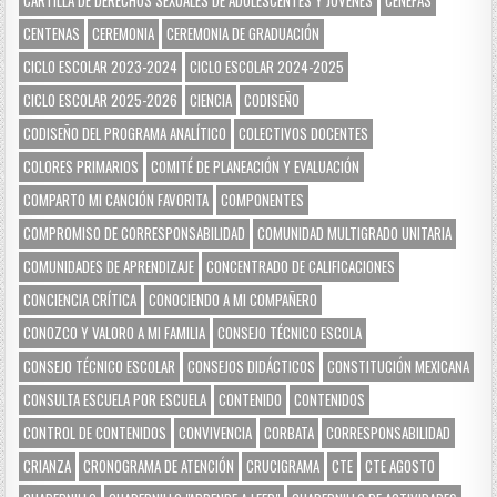
CENTENAS
CEREMONIA
CEREMONIA DE GRADUACIÓN
CICLO ESCOLAR 2023-2024
CICLO ESCOLAR 2024-2025
CICLO ESCOLAR 2025-2026
CIENCIA
CODISEÑO
CODISEÑO DEL PROGRAMA ANALÍTICO
COLECTIVOS DOCENTES
COLORES PRIMARIOS
COMITÉ DE PLANEACIÓN Y EVALUACIÓN
COMPARTO MI CANCIÓN FAVORITA
COMPONENTES
COMPROMISO DE CORRESPONSABILIDAD
COMUNIDAD MULTIGRADO UNITARIA
COMUNIDADES DE APRENDIZAJE
CONCENTRADO DE CALIFICACIONES
CONCIENCIA CRÍTICA
CONOCIENDO A MI COMPAÑERO
CONOZCO Y VALORO A MI FAMILIA
CONSEJO TÉCNICO ESCOLA
CONSEJO TÉCNICO ESCOLAR
CONSEJOS DIDÁCTICOS
CONSTITUCIÓN MEXICANA
CONSULTA ESCUELA POR ESCUELA
CONTENIDO
CONTENIDOS
CONTROL DE CONTENIDOS
CONVIVENCIA
CORBATA
CORRESPONSABILIDAD
CRIANZA
CRONOGRAMA DE ATENCIÓN
CRUCIGRAMA
CTE
CTE AGOSTO