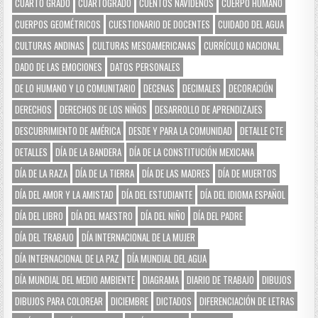
CUARTO GRADO
CUARTOGRADO
CUENTOS NAVIDEÑOS
CUERPO HUMANO
CUERPOS GEOMÉTRICOS
CUESTIONARIO DE DOCENTES
CUIDADO DEL AGUA
CULTURAS ANDINAS
CULTURAS MESOAMERICANAS
CURRÍCULO NACIONAL
DADO DE LAS EMOCIONES
DATOS PERSONALES
DE LO HUMANO Y LO COMUNITARIO
DECENAS
DECIMALES
DECORACIÓN
DERECHOS
DERECHOS DE LOS NIÑOS
DESARROLLO DE APRENDIZAJES
DESCUBRIMIENTO DE AMÉRICA
DESDE Y PARA LA COMUNIDAD
DETALLE CTE
DETALLES
DÍA DE LA BANDERA
DÍA DE LA CONSTITUCIÓN MEXICANA
DÍA DE LA RAZA
DÍA DE LA TIERRA
DÍA DE LAS MADRES
DÍA DE MUERTOS
DÍA DEL AMOR Y LA AMISTAD
DÍA DEL ESTUDIANTE
DÍA DEL IDIOMA ESPAÑOL
DÍA DEL LIBRO
DÍA DEL MAESTRO
DÍA DEL NIÑO
DÍA DEL PADRE
DÍA DEL TRABAJO
DÍA INTERNACIONAL DE LA MUJER
DÍA INTERNACIONAL DE LA PAZ
DÍA MUNDIAL DEL AGUA
DÍA MUNDIAL DEL MEDIO AMBIENTE
DIAGRAMA
DIARIO DE TRABAJO
DIBUJOS
DIBUJOS PARA COLOREAR
DICIEMBRE
DICTADOS
DIFERENCIACIÓN DE LETRAS