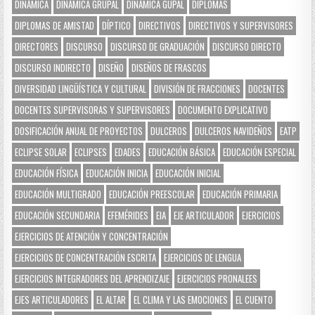
DINÁMICA
DINÁMICA GRUPAL
DINÁMICA GUPAL
DIPLOMAS
DIPLOMAS DE AMISTAD
DÍPTICO
DIRECTIVOS
DIRECTIVOS Y SUPERVISORES
DIRECTORES
DISCURSO
DISCURSO DE GRADUACIÓN
DISCURSO DIRECTO
DISCURSO INDIRECTO
DISEÑO
DISEÑOS DE FRASCOS
DIVERSIDAD LINGÜÍSTICA Y CULTURAL
DIVISIÓN DE FRACCIONES
DOCENTES
DOCENTES SUPERVISORAS Y SUPERVISORES
DOCUMENTO EXPLICATIVO
DOSIFICACIÓN ANUAL DE PROYECTOS
DULCEROS
DULCEROS NAVIDEÑOS
EATP
ECLIPSE SOLAR
ECLIPSES
EDADES
EDUCACIÓN BÁSICA
EDUCACIÓN ESPECIAL
EDUCACIÓN FÍSICA
EDUCACIÓN INICIA
EDUCACIÓN INICIAL
EDUCACIÓN MULTIGRADO
EDUCACIÓN PREESCOLAR
EDUCACIÓN PRIMARIA
EDUCACIÓN SECUNDARIA
EFEMÉRIDES
EIA
EJE ARTICULADOR
EJERCICIOS
EJERCICIOS DE ATENCIÓN Y CONCENTRACIÓN
EJERCICIOS DE CONCENTRACIÓN ESCRITA
EJERCICIOS DE LENGUA
EJERCICIOS INTEGRADORES DEL APRENDIZAJE
EJERCICIOS PRONALEES
EJES ARTICULADORES
EL ALTAR
EL CLIMA Y LAS EMOCIONES
EL CUENTO