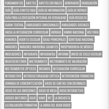
FUNDAMENTOS
GAFETES
GAFETES EDITABLES
GENERADOR
GRADUACIÓN
GUÍA
GUÍA CONTESTADA
GUÍA DE INFORMACIÓN
GUÍA DE REPASO
GUÍA PARA LA EDUCACIÓN INTEGRAL EN SEXUALIDAD
GUÍA RESUELTA
GUION TEATRAL
HABILIDADES EMOCIONALES
HABILIDADES SOCIALES
HACIA LA INTEGRACIÓN CURRICULAR
HIERBAS
HIMNO NACIONAL
HISTORIA
HONORES
HUERTO ESCOLAR
IDEAS PRINCIPALES
IDENTIDAD NACIONAL
IMÁGENES
IMÁGENES NAVIDEÑAS GIGANTES
INDEPENDENCIA DE MÉXICO
INDICADORES
INFOGRAFÍA
INFOGRAFÍAS
INFORME
INICIO DE CICLO ESCOLAR
INSATISFACTORIO
INSTRUMENTO
INSTRUMENTO DE VALORACIÓN
INSTRUMENTOS ÓPTICOS
INSUMOS
INTEGRACIÓN CURRICULAR
INTERACTIVO
INTERCULTURALIDAD CRÍTICA
INTERVENCIÓN FORMATIVA
JORNADA DE CONCIENTIZACIÓN
JUEGO DE CARTAS CON DECIMALES
JUEGO DE LAS EMOCIONES
JUEGO DE MESA
JUEGO INTERACTIVO
JUEGOS MOTORES
JULIO
JUNIO
KIT
LA ENCUESTA
LA EVALUACIÓN FORMATIVA
LA JARRA DEL BUEN BEBER