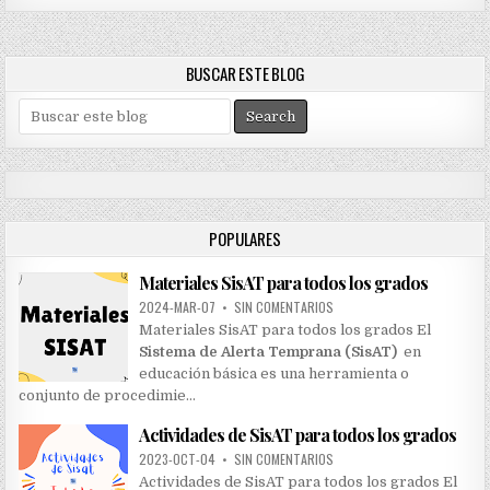
BUSCAR ESTE BLOG
S
e
a
r
c
h
POPULARES
f
o
Materiales SisAT para todos los grados
r
:
2024-MAR-07
•
SIN COMENTARIOS
Materiales SisAT para todos los grados El
Sistema de Alerta Temprana (SisAT)
en
educación básica es una herramienta o
conjunto de procedimie…
Actividades de SisAT para todos los grados
2023-OCT-04
•
SIN COMENTARIOS
Actividades de SisAT para todos los grados El