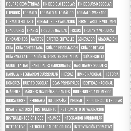
FIGURAS GEOMÉTRICAS
FIN DE CICLO ESCOLAR
FIN DE CURSO ESCOLAR
FLIPBOOK
FORMATO
FORMATO AUTOMÁTICO
FORMATO AVANZADO
FORMATO EDITABLE
FORMATOS DE EVALUACIÓN
FORMULARIO DE VOLUMEN
FRACCIONES
FRASES
FRISO DE NAVIDAD
FRISOS
FRUTAS Y VERDURAS
FUNDAMENTOS
GAFETES
GAFETES EDITABLES
GENERADOR
GRADUACIÓN
GUÍA
GUÍA CONTESTADA
GUÍA DE INFORMACIÓN
GUÍA DE REPASO
GUÍA PARA LA EDUCACIÓN INTEGRAL EN SEXUALIDAD
GUÍA RESUELTA
GUION TEATRAL
HABILIDADES EMOCIONALES
HABILIDADES SOCIALES
HACIA LA INTEGRACIÓN CURRICULAR
HIERBAS
HIMNO NACIONAL
HISTORIA
HONORES
HUERTO ESCOLAR
IDEAS PRINCIPALES
IDENTIDAD NACIONAL
IMÁGENES
IMÁGENES NAVIDEÑAS GIGANTES
INDEPENDENCIA DE MÉXICO
INDICADORES
INFOGRAFÍA
INFOGRAFÍAS
INFORME
INICIO DE CICLO ESCOLAR
INSATISFACTORIO
INSTRUMENTO
INSTRUMENTO DE VALORACIÓN
INSTRUMENTOS ÓPTICOS
INSUMOS
INTEGRACIÓN CURRICULAR
INTERACTIVO
INTERCULTURALIDAD CRÍTICA
INTERVENCIÓN FORMATIVA