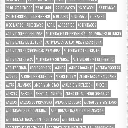
21 DE SEPTIEMBRE
22 DE ABRIL
22 DE MARZO
23 DE ABRIL
23 DE MAYO
24 DE FEBRERO
5 DE FEBRERO
5 DE JUNIO
5 DE MAYO
8 DE ABRIL
8 DE MARZO
ABECEDARIO
ABRIL
ACRÓSTICO
ACTIVIDADES
ACTIVIDADES COGNITIVAS
ACTIVIDADES DE GEOMETRÍA
ACTIVIDADES DE INICIO
ACTIVIDADES DE LECTURA
ACTIVIDADES DE LECTURA Y ESCRITURA
ACTIVIDADES ECONÓMICAS PRIMARIAS
ACTIVIDADES ESPECIALES
ACTIVIDADES PARA
ACTIVIDADES SILÁBICAS
ACTIVIDADES.24 DE FEBRERO
ADOLESCENCIA
ADOLESCENTES
AGENDA
AGENDA DOCENTE
AGENDA ESCOLAR
AGOSTO
ÁLBUM DE RECUERDOS
ALFABETO LSM
ALIMENTACIÓN SALUDABLE
ALTAR
ALUMNOS
AMOR Y AMISTAD
ANÁLISIS Y REFLEXIÓN
ANEXO 1
ANEXO 2
ANEXO 3
ANEXO 4
ANEXO 5
ANEXO DEL ACUERDO 08/08/23
ANEXOS
ANEXOS DE PRIMAVERA
ANUARIO ESCOLAR
APARATOS Y SISTEMAS
APRENDAMOS EN COMUNIDAD
APRENDIZAJE BASADO EN INDAGACIÓN
APRENDIZAJE BASADO EN PROBLEMAS
APRENDIZAJES
APRENDIZAJES ESPERADOS
APRENDIZAJES FUNDAMENTALES
APROPIACIÓN