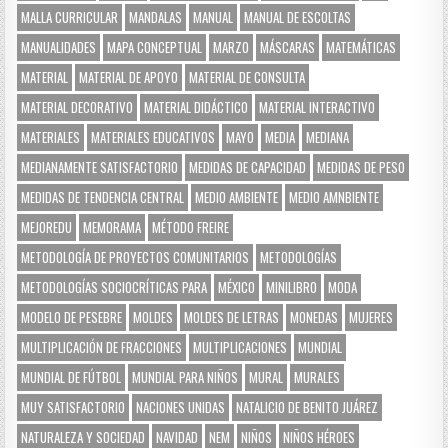
MALLA CURRICULAR
MANDALAS
MANUAL
MANUAL DE ESCOLTAS
MANUALIDADES
MAPA CONCEPTUAL
MARZO
MÁSCARAS
MATEMÁTICAS
MATERIAL
MATERIAL DE APOYO
MATERIAL DE CONSULTA
MATERIAL DECORATIVO
MATERIAL DIDÁCTICO
MATERIAL INTERACTIVO
MATERIALES
MATERIALES EDUCATIVOS
MAYO
MEDIA
MEDIANA
MEDIANAMENTE SATISFACTORIO
MEDIDAS DE CAPACIDAD
MEDIDAS DE PESO
MEDIDAS DE TENDENCIA CENTRAL
MEDIO AMBIENTE
MEDIO AMNBIENTE
MEJOREDU
MEMORAMA
MÉTODO FREIRE
METODOLOGÍA DE PROYECTOS COMUNITARIOS
METODOLOGÍAS
METODOLOGÍAS SOCIOCRÍTICAS PARA
MÉXICO
MINILIBRO
MODA
MODELO DE PESEBRE
MOLDES
MOLDES DE LETRAS
MONEDAS
MUJERES
MULTIPLICACIÓN DE FRACCIONES
MULTIPLICACIONES
MUNDIAL
MUNDIAL DE FÚTBOL
MUNDIAL PARA NIÑOS
MURAL
MURALES
MUY SATISFACTORIO
NACIONES UNIDAS
NATALICIO DE BENITO JUÁREZ
NATURALEZA Y SOCIEDAD
NAVIDAD
NEM
NIÑOS
NIÑOS HÉROES