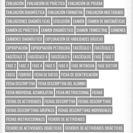
EVALUACIÓN
EVALUACIÓN DE PRÁCTICA
EVALUACIÓN DE PRUEBA
EVALUACIÓN DIAGNÓSTICA
EVALUACIÓN FORMATIVA
EVALUACIÓN MULTIGRADO
EVALUACIONES DIAGNÓSTICAS
EVOLUCIÓN
EXAMEN
EXAMEN DE MATEMÁTICAS
EXAMEN DE PRÁCTICA
EXAMEN DIAGNÓSTICO
EXAMEN TRIMESTRAL
EXÁMENES
EXÁMENES DIAGNÓSTICO
EXPLORACIÓN DE HABILIDADES BÁSICAS
EXPROPIACIÓN
EXPROPIACIÓN PETROLERA
FASCÍCULO 1
FASCÍCULO 2
FASCÍCULO 3
FASCÍCULO 4
FASCÍCULO 5
FASCÍCULOS
FASE
FASE 1
FASE 2
FASE 3
FASE 4
FASE 5
FASE 6
FASE INTENSIVA
FASE SECTOR
FASES
FEBRERO
FICHA DE DATOS
FICHA DE IDENTIFICACIÓN
FICHA DESCRIPTIVA
FICHA DESCRIPTIVA DEL ALUMNO
FICHA INDIVIDUAL ACUMULATIVA
FICHA INSTRUCCIONAL
FICHAS
FICHAS DE ACTIVIDADES
FICHAS DESCRIPTIVA
FICHAS DESCRIPTIVAS
FICHAS DESCRIPTIVAS GRUPALES
FICHAS DESCRIPTIVAS INDIVIDUALES
FICHAS INSTRUCCIONALES
FICHERO DE ACTIVIDADES
FICHERO DE ACTIVIDADES DIDÁCTICAS
FICHEROS DE ACTIVIDADES DIDÁCTICAS