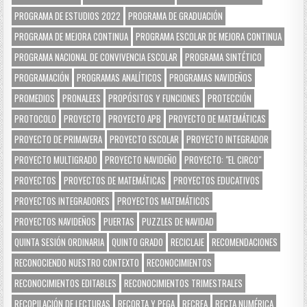
PROGRAMA DE ESTUDIOS 2022
PROGRAMA DE GRADUACIÓN
PROGRAMA DE MEJORA CONTINUA
PROGRAMA ESCOLAR DE MEJORA CONTINUA
PROGRAMA NACIONAL DE CONVIVENCIA ESCOLAR
PROGRAMA SINTÉTICO
PROGRAMACIÓN
PROGRAMAS ANALÍTICOS
PROGRAMAS NAVIDEÑOS
PROMEDIOS
PRONALEES
PROPÓSITOS Y FUNCIONES
PROTECCIÓN
PROTOCOLO
PROYECTO
PROYECTO APB
PROYECTO DE MATEMÁTICAS
PROYECTO DE PRIMAVERA
PROYECTO ESCOLAR
PROYECTO INTEGRADOR
PROYECTO MULTIGRADO
PROYECTO NAVIDEÑO
PROYECTO: "EL CIRCO"
PROYECTOS
PROYECTOS DE MATEMÁTICAS
PROYECTOS EDUCATIVOS
PROYECTOS INTEGRADORES
PROYECTOS MATEMÁTICOS
PROYECTOS NAVIDEÑOS
PUERTAS
PUZZLES DE NAVIDAD
QUINTA SESIÓN ORDINARIA
QUINTO GRADO
RECICLAJE
RECOMENDACIONES
RECONOCIENDO NUESTRO CONTEXTO
RECONOCIMIENTOS
RECONOCIMIENTOS EDITABLES
RECONOCIMIENTOS TRIMESTRALES
RECOPILACIÓN DE LECTURAS
RECORTA Y PEGA
RECREA
RECTA NUMÉRICA