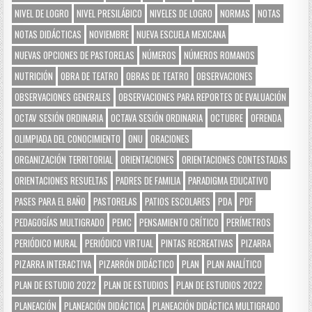
NIVEL DE LOGRO
NIVEL PRESILÁBICO
NIVELES DE LOGRO
NORMAS
NOTAS
NOTAS DIDÁCTICAS
NOVIEMBRE
NUEVA ESCUELA MEXICANA
NUEVAS OPCIONES DE PASTORELAS
NÚMEROS
NÚMEROS ROMANOS
NUTRICIÓN
OBRA DE TEATRO
OBRAS DE TEATRO
OBSERVACIONES
OBSERVACIONES GENERALES
OBSERVACIONES PARA REPORTES DE EVALUACIÓN
OCTAV SESIÓN ORDINARIA
OCTAVA SESIÓN ORDINARIA
OCTUBRE
OFRENDA
OLIMPIADA DEL CONOCIMIENTO
ONU
ORACIONES
ORGANIZACIÓN TERRITORIAL
ORIENTACIONES
ORIENTACIONES CONTESTADAS
ORIENTACIONES RESUELTAS
PADRES DE FAMILIA
PARADIGMA EDUCATIVO
PASES PARA EL BAÑO
PASTORELAS
PATIOS ESCOLARES
PDA
PDF
PEDAGOGÍAS MULTIGRADO
PEMC
PENSAMIENTO CRÍTICO
PERÍMETROS
PERIÓDICO MURAL
PERIÓDICO VIRTUAL
PINTAS RECREATIVAS
PIZARRA
PIZARRA INTERACTIVA
PIZARRÓN DIDÁCTICO
PLAN
PLAN ANALÍTICO
PLAN DE ESTUDIO 2022
PLAN DE ESTUDIOS
PLAN DE ESTUDIOS 2022
PLANEACIÓN
PLANEACIÓN DIDÁCTICA
PLANEACIÓN DIDÁCTICA MULTIGRADO