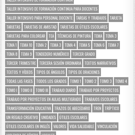
TALLER INTENSIVO DE FORMACIÓN CONTINUA PARA DOCENTES
TALLER INTENSIVO PARA PERSONAL DOCENTE
TAREAS Y TRABAJOS
TARJETA
TARJETAS
TARJETAS DE AMISTAD
TARJETAS DE ÚTILES ESCOLARES
TARJETAS PARA COLOREAR
TEA
TÉCNICAS DE PINTURA
TEMA
TEMA 3
TEMA 1
TEMA 10
TEMA 2
TEMA 3
TEMA 4
TEMA 5
TEMA 6
TEMA 7
TEMA 8
TEMA 9
TENDEDERO NUMÉRICO
TERCER GRADO
TERCER TRIMESTRE
TERCERA SESIÓN ORDINARIA
TEXTOS NARRATIVOS
TEXTOS Y VÍDEOS
TIPOS DE ÁNGULOS
TIPOS DE ORACIONES
TODAS LAS FASES
TODOS LOS GRADOS
TOMO 1
TOMO 2
TOMO 3
TOMO 4
TOMO I
TOMO II
TOMO III
TRABAJO DIARIO
TRABAJO POR PROYECTOS
TRABAJO POR PROYECTOS EN AULAS MULTIGRADO
TRABAJOS ESCOLARES
TRANSFORMACIÓN EDUCATIVA
TRAZOS DE ABECEDARIO
TREN
TRÍPTICO
UN REGALO CREATIVO
UNIDADES
ÚTILES ESCOLARES
ÚTILES ESCOLARES EN INGLÉS
VALORES
VIDA SALUDABLE
VINCULACIÓN