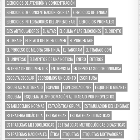
EJERCICIOS DE ATENCIÓN Y CONCENTRACIÓN
EJERCICIOS DE CONCENTRACIÓN ESCRITA
EJERCICIOS DE LENGUA
EJERCICIOS INTEGRADORES DEL APRENDIZAJE
EJERCICIOS PRONALEES
EJES ARTICULADORES
EL ALTAR
EL CLIMA Y LAS EMOCIONES
EL CUENTO
EL DEBATE
EL PLATO DEL BUEN COMER
EL PORCENTAJE
EL PROCESO DE MEJORA CONTINUA
EL TANGRAM
EL TRABAJO CON
EL UNIVERSO
ELEMENTOS DE UNA NOTICIA
ENERO
ENTEROS
ENTREGA DE DOCUMENTOS
ENTREVISTA
ENTREVISTA SOCIOECONÓMICA
ESCOLTA ESCOLAR
ESCRIBIMOS UN CUENTO
ESCRITURA
ESCUELAS MULTIGRADO
ESPAÑOL
ESPECIFICACIONES
ESQUELETO GIGANTE
ESQUEMA
ESQUEMA DE APROXIMACIÓN AL TRABAJO POR PROYECTOS
ESTABLECEMOS NORMAS
ESTADÍSTICA GRUPAL
ESTIMULACIÓN DEL LENGUAJE
ESTRATEGIA DIDÁCTICA
ESTRATEGIAS
ESTRATEGIAS DIDÁCTICAS
ESTRATEGIAS METODOLÓGICAS
ESTRATEGIAS METODOLÓGICAS DIDÁCTICAS
ESTRATEGIAS NACIONALES
ÉTICA
ETIQUETAS
ETIQUETAS MOTIVADORAS