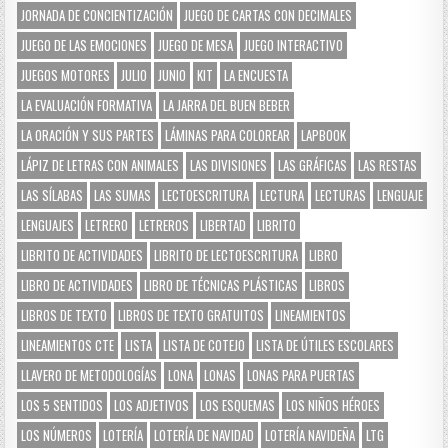
JORNADA DE CONCIENTIZACIÓN
JUEGO DE CARTAS CON DECIMALES
JUEGO DE LAS EMOCIONES
JUEGO DE MESA
JUEGO INTERACTIVO
JUEGOS MOTORES
JULIO
JUNIO
KIT
LA ENCUESTA
LA EVALUACIÓN FORMATIVA
LA JARRA DEL BUEN BEBER
LA ORACIÓN Y SUS PARTES
LÁMINAS PARA COLOREAR
LAPBOOK
LÁPIZ DE LETRAS CON ANIMALES
LAS DIVISIONES
LAS GRÁFICAS
LAS RESTAS
LAS SÍLABAS
LAS SUMAS
LECTOESCRITURA
LECTURA
LECTURAS
LENGUAJE
LENGUAJES
LETRERO
LETREROS
LIBERTAD
LIBRITO
LIBRITO DE ACTIVIDADES
LIBRITO DE LECTOESCRITURA
LIBRO
LIBRO DE ACTIVIDADES
LIBRO DE TÉCNICAS PLÁSTICAS
LIBROS
LIBROS DE TEXTO
LIBROS DE TEXTO GRATUITOS
LINEAMIENTOS
LINEAMIENTOS CTE
LISTA
LISTA DE COTEJO
LISTA DE ÚTILES ESCOLARES
LLAVERO DE METODOLOGÍAS
LONA
LONAS
LONAS PARA PUERTAS
LOS 5 SENTIDOS
LOS ADJETIVOS
LOS ESQUEMAS
LOS NIÑOS HÉROES
LOS NÚMEROS
LOTERÍA
LOTERÍA DE NAVIDAD
LOTERÍA NAVIDEÑA
LTG