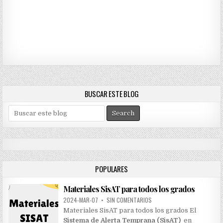
BUSCAR ESTE BLOG
S
e
a
r
c
h
POPULARES
f
o
Materiales SisAT para todos los grados
r
:
2024-MAR-07
•
SIN COMENTARIOS
Materiales SisAT para todos los grados El
Sistema de Alerta Temprana (SisAT)
en