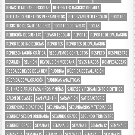
REDACTO MI DIARIO ESCOLAR
REFERENTES BÁSICOS DEL AULA
REFLEJANDO NUESTROS PENSAMIENTOS
REFORZAMIENTO ESCOLAR
REGISTRO
REGISTRO DE CALIFICACIONES
REGISTRO DE TAREAS
REGLAS
RENDICIÓN DE CUENTAS
REPASO ESCOLAR
REPORTE
REPORTE DE EVALUACIÓN
REPORTE DE INCIDENCIAS
REPORTES
REPORTES DE EVALUACIÓN
REPRESENTACIÓN GRÁFICA
RESOLVEMOS CONFLICTOS
RESPETO
RESPUESTAS
RESUMEN
REUNIÓN
REVOLUCIÓN MEXICANA
REYES MAGOS
ROMPECABEZAS
ROSCA DE REYES DE LA NEM
RÚBRICA
RÚBRICA DE EVALUACIÓN
RÚBRICA DE VALORACIÓN
RÚBRICAS ANALÍTICAS
RUTINAS DIARIAS PARA NIÑOS Y NIÑAS
SABERES Y PENSAMIENTO CIENTÍFICO
SALÓN DE CLASES
SAN VALENTÍN
SARAMPIÓN
SATISFACTORIO
SECUENCIAS DIDÁCTICAS
SECUNDARIA
SECUNDARIOS Y TERCIARIOS
SEGUNDA SESIÓN ORDINARIA
SEGUNDO GRADO
SEGUNDO TRIMESTRE
SEGUNDP GRADO
SEMANA 1
SEMANA 10
SEMANA 11
SEMANA 12
SEMANA 13
SEMANA 14
SEMANA 15
SEMANA 16
SEMANA 17
SEMANA 18
SEMANA 19