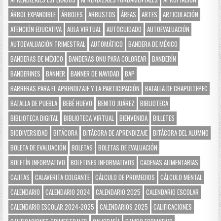
ÁRBOL EXPANDIBLE
ÁRBOLES
ARBUSTOS
ÁREAS
ARTES
ARTICULACIÓN
ATENCIÓN EDUCATIVA
AULA VIRTUAL
AUTOCUIDADO
AUTOEVALUACIÓN
AUTOEVALUACIÓN TRIMESTRAL
AUTOMÁTICO
BANDERA DE MÉXICO
BANDERAS DE MÉXICO
BANDERAS ONU PARA COLOREAR
BANDERÍN
BANDERINES
BANNER
BANNER DE NAVIDAD
BAP
BARRERAS PARA EL APRENDIZAJE Y LA PARTICIPACIÓN
BATALLA DE CHAPULTEPEC
BATALLA DE PUEBLA
BEBÉ HUEVO
BENITO JUÁREZ
BIBLIOTECA
BIBLIOTECA DIGITAL
BIBLIOTECA VIRTUAL
BIENVENIDA
BILLETES
BIODIVERSIDAD
BITÁCORA
BITÁCORA DE APRENDIZAJE
BITÁCORA DEL ALUMNO
BOLETA DE EVALUACIÓN
BOLETAS
BOLETAS DE EVALUACIÓN
BOLETÍN INFORMATIVO
BOLETINES INFORMATIVOS
CADENAS ALIMENTARIAS
CAJITAS
CALAVERITA COLGANTE
CÁLCULO DE PROMEDIOS
CÁLCULO MENTAL
CALENDARIO
CALENDARIO 2024
CALENDARIO 2025
CALENDARIO ESCOLAR
CALENDARIO ESCOLAR 2024-2025
CALENDARIOS 2025
CALIFICACIONES