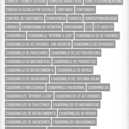
CONSEJO TÉCNICO ESCOLAR
CONSEJOS DIDÁCTICOS
CONSTITUCIÓN MEXICANA
CONSULTA ESCUELA POR ESCUELA
CONTENIDO
CONTENIDOS
CONTROL DE CONTENIDOS
CONVIVENCIA
CORBATA
CORRESPONSABILIDAD
CRIANZA
CRONOGRAMA DE ATENCIÓN
CRUCIGRAMA
CTE
CTE AGOSTO
CUADERNILLO
CUADERNILLO "APRENDE A LEER"
CUADERNILLO DE ACTIVIDADES
CUADERNILLO DE ACTIVIDADES: SAN VALENTÍN
CUADERNILLO DE ATIVIDADES
CUADERNILLO DE FRACCIONES
CUADERNILLO DE LECTOESCRITURA
CUADERNILLO DE MATEMÁTICAS
CUADERNILLO DE PRODUCTOS
CUADERNILLO DE REFORZAMIENTO
CUADERNILLO DE REPASO
CUADERNILLO DE VACACIONES
CUADERNILLO DEL SISTEMA SOLAR
CUADERNILLO MULTIGRADO
CUADERNILLO VACACIONAL
CUADERNILLOS
CUADERNILLOS "APRENDE A LEER"
CUADERNILLOS DE ACTIVIDADES
CUADERNILLOS DE FRACCIONES
CUADERNILLOS DE MATEMÁTICAS
CUADERNILLOS DE REFORZAMIENTO
CUADERNILLOS DE REPASO
CUADERNILLOS DE VACACIONES
CUADERNILLOS VACACIONALES