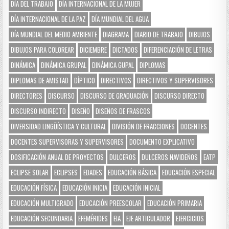
DÍA DEL TRABAJO
DÍA INTERNACIONAL DE LA MUJER
DÍA INTERNACIONAL DE LA PAZ
DÍA MUNDIAL DEL AGUA
DÍA MUNDIAL DEL MEDIO AMBIENTE
DIAGRAMA
DIARIO DE TRABAJO
DIBUJOS
DIBUJOS PARA COLOREAR
DICIEMBRE
DICTADOS
DIFERENCIACIÓN DE LETRAS
DINÁMICA
DINÁMICA GRUPAL
DINÁMICA GUPAL
DIPLOMAS
DIPLOMAS DE AMISTAD
DÍPTICO
DIRECTIVOS
DIRECTIVOS Y SUPERVISORES
DIRECTORES
DISCURSO
DISCURSO DE GRADUACIÓN
DISCURSO DIRECTO
DISCURSO INDIRECTO
DISEÑO
DISEÑOS DE FRASCOS
DIVERSIDAD LINGÜÍSTICA Y CULTURAL
DIVISIÓN DE FRACCIONES
DOCENTES
DOCENTES SUPERVISORAS Y SUPERVISORES
DOCUMENTO EXPLICATIVO
DOSIFICACIÓN ANUAL DE PROYECTOS
DULCEROS
DULCEROS NAVIDEÑOS
EATP
ECLIPSE SOLAR
ECLIPSES
EDADES
EDUCACIÓN BÁSICA
EDUCACIÓN ESPECIAL
EDUCACIÓN FÍSICA
EDUCACIÓN INICIA
EDUCACIÓN INICIAL
EDUCACIÓN MULTIGRADO
EDUCACIÓN PREESCOLAR
EDUCACIÓN PRIMARIA
EDUCACIÓN SECUNDARIA
EFEMÉRIDES
EIA
EJE ARTICULADOR
EJERCICIOS