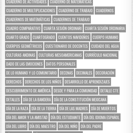
CUADERNO DE ACTIVIDADES
CUADERNO DE MATEMÁTICAS
CUADERNO DE MULTIPLICACIONES
CUADERNO DE TRABAJO
CUADERNOS
CUADERNOS DE MATEMÁTICAS
CUADERNOS DE TRABAJO
CUADRO COMPARATIVO
CUARTA SESIÓN ORDINARI
CUARTA SESIÓN ORDINARIA
CUARTO GRADO
CUARTOGRADO
CUENTOS NAVIDEÑOS
CUERPO HUMANO
CUERPOS GEOMÉTRICOS
CUESTIONARIO DE DOCENTES
CUIDADO DEL AGUA
CULTURAS ANDINAS
CULTURAS MESOAMERICANAS
CURRÍCULO NACIONAL
DADO DE LAS EMOCIONES
DATOS PERSONALES
DE LO HUMANO Y LO COMUNITARIO
DECENAS
DECIMALES
DECORACIÓN
DERECHOS
DERECHOS DE LOS NIÑOS
DESARROLLO DE APRENDIZAJES
DESCUBRIMIENTO DE AMÉRICA
DESDE Y PARA LA COMUNIDAD
DETALLE CTE
DETALLES
DÍA DE LA BANDERA
DÍA DE LA CONSTITUCIÓN MEXICANA
DÍA DE LA RAZA
DÍA DE LA TIERRA
DÍA DE LAS MADRES
DÍA DE MUERTOS
DÍA DEL AMOR Y LA AMISTAD
DÍA DEL ESTUDIANTE
DÍA DEL IDIOMA ESPAÑOL
DÍA DEL LIBRO
DÍA DEL MAESTRO
DÍA DEL NIÑO
DÍA DEL PADRE