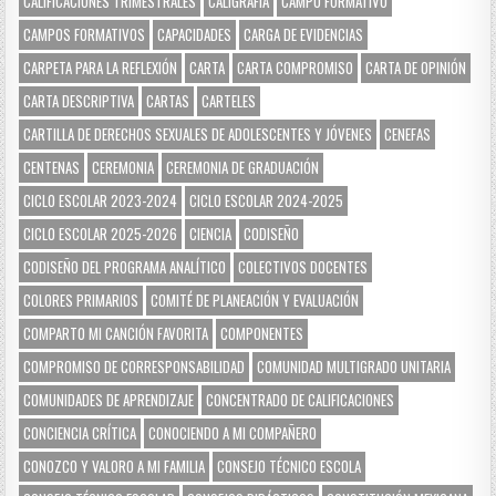
CALIFICACIONES TRIMESTRALES
CALIGRAFÍA
CAMPO FORMATIVO
CAMPOS FORMATIVOS
CAPACIDADES
CARGA DE EVIDENCIAS
CARPETA PARA LA REFLEXIÓN
CARTA
CARTA COMPROMISO
CARTA DE OPINIÓN
CARTA DESCRIPTIVA
CARTAS
CARTELES
CARTILLA DE DERECHOS SEXUALES DE ADOLESCENTES Y JÓVENES
CENEFAS
CENTENAS
CEREMONIA
CEREMONIA DE GRADUACIÓN
CICLO ESCOLAR 2023-2024
CICLO ESCOLAR 2024-2025
CICLO ESCOLAR 2025-2026
CIENCIA
CODISEÑO
CODISEÑO DEL PROGRAMA ANALÍTICO
COLECTIVOS DOCENTES
COLORES PRIMARIOS
COMITÉ DE PLANEACIÓN Y EVALUACIÓN
COMPARTO MI CANCIÓN FAVORITA
COMPONENTES
COMPROMISO DE CORRESPONSABILIDAD
COMUNIDAD MULTIGRADO UNITARIA
COMUNIDADES DE APRENDIZAJE
CONCENTRADO DE CALIFICACIONES
CONCIENCIA CRÍTICA
CONOCIENDO A MI COMPAÑERO
CONOZCO Y VALORO A MI FAMILIA
CONSEJO TÉCNICO ESCOLA