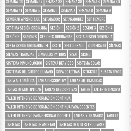
SEMANA 36
SEMANA 37
SEMANA 38
SEMANA 39
SEMANA 4
SEMANA 40
SEMANA 41
SEMANA 5
SEMANA 6
SEMANA 7
SEMANA 8
SEMANA 9
SEMBRAR APRENDIZAJE
SEPARADOR
SEPARADORES
SEPTIEMBRE
SÉPTIMA SESIÓN ORDINARIA
SESIÓN 1
SESIÓN 2
SESIÓN 3
SESIÓN 4
SESIÓN 5
SESIONES
SESIONES ORDINARIAS
SEXTA SESIÓN ORDINARIA
SEXTA SESIÓN ORDINARIA DEL
SEXTO
SEXTO GRADO
SIGNIFICADO
SÍLABAS
SÍLABAS TRABADAS
SÍMBOLOS PATRIOS
SISAT
SISMO
SISTEMA INMUNOLÓGICO
SISTEMA NERVIOSO
SISTEMA SOLAR
SISTEMAS DEL CUERPO HUMANO
SOPA DE LETRAS
STICKERS
SUSTANTIVOS
TABLA AUTOMÁTICA
TABLA DESCRIPTIVA
TABLAS AUTOMÁTICAS
TABLAS DE MULTIPLICAR
TABLAS DESCRIPTIVAS
TALLER
TALLER INTENSIVO
TALLER INTENSIVO DE FORMACIÓN CONTINUA
TALLER INTENSIVO DE FORMACIÓN CONTINUA PARA DOCENTES
TALLER INTENSIVO PARA PERSONAL DOCENTE
TAREAS Y TRABAJOS
TARJETA
TARJETAS
TARJETAS DE AMISTAD
TARJETAS DE ÚTILES ESCOLARES