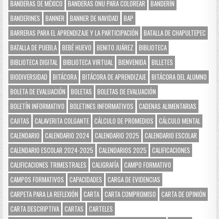
BANDERAS DE MÉXICO
BANDERAS ONU PARA COLOREAR
BANDERÍN
BANDERINES
BANNER
BANNER DE NAVIDAD
BAP
BARRERAS PARA EL APRENDIZAJE Y LA PARTICIPACIÓN
BATALLA DE CHAPULTEPEC
BATALLA DE PUEBLA
BEBÉ HUEVO
BENITO JUÁREZ
BIBLIOTECA
BIBLIOTECA DIGITAL
BIBLIOTECA VIRTUAL
BIENVENIDA
BILLETES
BIODIVERSIDAD
BITÁCORA
BITÁCORA DE APRENDIZAJE
BITÁCORA DEL ALUMNO
BOLETA DE EVALUACIÓN
BOLETAS
BOLETAS DE EVALUACIÓN
BOLETÍN INFORMATIVO
BOLETINES INFORMATIVOS
CADENAS ALIMENTARIAS
CAJITAS
CALAVERITA COLGANTE
CÁLCULO DE PROMEDIOS
CÁLCULO MENTAL
CALENDARIO
CALENDARIO 2024
CALENDARIO 2025
CALENDARIO ESCOLAR
CALENDARIO ESCOLAR 2024-2025
CALENDARIOS 2025
CALIFICACIONES
CALIFICACIONES TRIMESTRALES
CALIGRAFÍA
CAMPO FORMATIVO
CAMPOS FORMATIVOS
CAPACIDADES
CARGA DE EVIDENCIAS
CARPETA PARA LA REFLEXIÓN
CARTA
CARTA COMPROMISO
CARTA DE OPINIÓN
CARTA DESCRIPTIVA
CARTAS
CARTELES