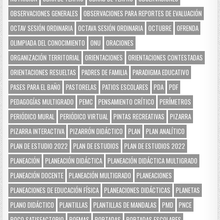
OBSERVACIONES GENERALES
OBSERVACIONES PARA REPORTES DE EVALUACIÓN
OCTAV SESIÓN ORDINARIA
OCTAVA SESIÓN ORDINARIA
OCTUBRE
OFRENDA
OLIMPIADA DEL CONOCIMIENTO
ONU
ORACIONES
ORGANIZACIÓN TERRITORIAL
ORIENTACIONES
ORIENTACIONES CONTESTADAS
ORIENTACIONES RESUELTAS
PADRES DE FAMILIA
PARADIGMA EDUCATIVO
PASES PARA EL BAÑO
PASTORELAS
PATIOS ESCOLARES
PDA
PDF
PEDAGOGÍAS MULTIGRADO
PEMC
PENSAMIENTO CRÍTICO
PERÍMETROS
PERIÓDICO MURAL
PERIÓDICO VIRTUAL
PINTAS RECREATIVAS
PIZARRA
PIZARRA INTERACTIVA
PIZARRÓN DIDÁCTICO
PLAN
PLAN ANALÍTICO
PLAN DE ESTUDIO 2022
PLAN DE ESTUDIOS
PLAN DE ESTUDIOS 2022
PLANEACIÓN
PLANEACIÓN DIDÁCTICA
PLANEACIÓN DIDÁCTICA MULTIGRADO
PLANEACIÓN DOCENTE
PLANEACIÓN MULTIGRADO
PLANEACIONES
PLANEACIONES DE EDUCACIÓN FÍSICA
PLANEACIONES DIDÁCTICAS
PLANETAS
PLANO DIDÁCTICO
PLANTILLAS
PLANTILLAS DE MANDALAS
PMD
PNCE
POCO SATISFACTORIO
POEMAS
PORTADAS
PORTADAS ESCOLARES