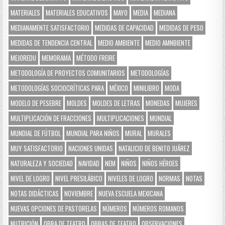
MATERIALES
MATERIALES EDUCATIVOS
MAYO
MEDIA
MEDIANA
MEDIANAMENTE SATISFACTORIO
MEDIDAS DE CAPACIDAD
MEDIDAS DE PESO
MEDIDAS DE TENDENCIA CENTRAL
MEDIO AMBIENTE
MEDIO AMNBIENTE
MEJOREDU
MEMORAMA
MÉTODO FREIRE
METODOLOGÍA DE PROYECTOS COMUNITARIOS
METODOLOGÍAS
METODOLOGÍAS SOCIOCRÍTICAS PARA
MÉXICO
MINILIBRO
MODA
MODELO DE PESEBRE
MOLDES
MOLDES DE LETRAS
MONEDAS
MUJERES
MULTIPLICACIÓN DE FRACCIONES
MULTIPLICACIONES
MUNDIAL
MUNDIAL DE FÚTBOL
MUNDIAL PARA NIÑOS
MURAL
MURALES
MUY SATISFACTORIO
NACIONES UNIDAS
NATALICIO DE BENITO JUÁREZ
NATURALEZA Y SOCIEDAD
NAVIDAD
NEM
NIÑOS
NIÑOS HÉROES
NIVEL DE LOGRO
NIVEL PRESILÁBICO
NIVELES DE LOGRO
NORMAS
NOTAS
NOTAS DIDÁCTICAS
NOVIEMBRE
NUEVA ESCUELA MEXICANA
NUEVAS OPCIONES DE PASTORELAS
NÚMEROS
NÚMEROS ROMANOS
NUTRICIÓN
OBRA DE TEATRO
OBRAS DE TEATRO
OBSERVACIONES