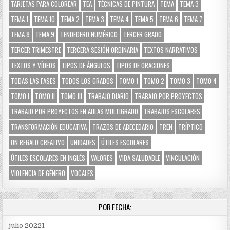
TARJETAS PARA COLOREAR
TEA
TÉCNICAS DE PINTURA
TEMA
TEMA 3
TEMA 1
TEMA 10
TEMA 2
TEMA 3
TEMA 4
TEMA 5
TEMA 6
TEMA 7
TEMA 8
TEMA 9
TENDEDERO NUMÉRICO
TERCER GRADO
TERCER TRIMESTRE
TERCERA SESIÓN ORDINARIA
TEXTOS NARRATIVOS
TEXTOS Y VÍDEOS
TIPOS DE ÁNGULOS
TIPOS DE ORACIONES
TODAS LAS FASES
TODOS LOS GRADOS
TOMO 1
TOMO 2
TOMO 3
TOMO 4
TOMO I
TOMO II
TOMO III
TRABAJO DIARIO
TRABAJO POR PROYECTOS
TRABAJO POR PROYECTOS EN AULAS MULTIGRADO
TRABAJOS ESCOLARES
TRANSFORMACIÓN EDUCATIVA
TRAZOS DE ABECEDARIO
TREN
TRÍPTICO
UN REGALO CREATIVO
UNIDADES
ÚTILES ESCOLARES
ÚTILES ESCOLARES EN INGLÉS
VALORES
VIDA SALUDABLE
VINCULACIÓN
VIOLENCIA DE GÉNERO
VOCALES
POR FECHA:
julio 2022
1