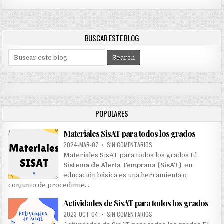
BUSCAR ESTE BLOG
S
e
a
r
c
h
POPULARES
f
o
Materiales SisAT para todos los grados
r
:
2024-MAR-07
•
SIN COMENTARIOS
Materiales SisAT para todos los grados El
Sistema de Alerta Temprana (SisAT)
en
educación básica es una herramienta o
conjunto de procedimie…
Actividades de SisAT para todos los grados
2023-OCT-04
•
SIN COMENTARIOS