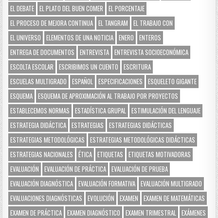
EL DEBATE
EL PLATO DEL BUEN COMER
EL PORCENTAJE
EL PROCESO DE MEJORA CONTINUA
EL TANGRAM
EL TRABAJO CON
EL UNIVERSO
ELEMENTOS DE UNA NOTICIA
ENERO
ENTEROS
ENTREGA DE DOCUMENTOS
ENTREVISTA
ENTREVISTA SOCIOECONÓMICA
ESCOLTA ESCOLAR
ESCRIBIMOS UN CUENTO
ESCRITURA
ESCUELAS MULTIGRADO
ESPAÑOL
ESPECIFICACIONES
ESQUELETO GIGANTE
ESQUEMA
ESQUEMA DE APROXIMACIÓN AL TRABAJO POR PROYECTOS
ESTABLECEMOS NORMAS
ESTADÍSTICA GRUPAL
ESTIMULACIÓN DEL LENGUAJE
ESTRATEGIA DIDÁCTICA
ESTRATEGIAS
ESTRATEGIAS DIDÁCTICAS
ESTRATEGIAS METODOLÓGICAS
ESTRATEGIAS METODOLÓGICAS DIDÁCTICAS
ESTRATEGIAS NACIONALES
ÉTICA
ETIQUETAS
ETIQUETAS MOTIVADORAS
EVALUACIÓN
EVALUACIÓN DE PRÁCTICA
EVALUACIÓN DE PRUEBA
EVALUACIÓN DIAGNÓSTICA
EVALUACIÓN FORMATIVA
EVALUACIÓN MULTIGRADO
EVALUACIONES DIAGNÓSTICAS
EVOLUCIÓN
EXAMEN
EXAMEN DE MATEMÁTICAS
EXAMEN DE PRÁCTICA
EXAMEN DIAGNÓSTICO
EXAMEN TRIMESTRAL
EXÁMENES