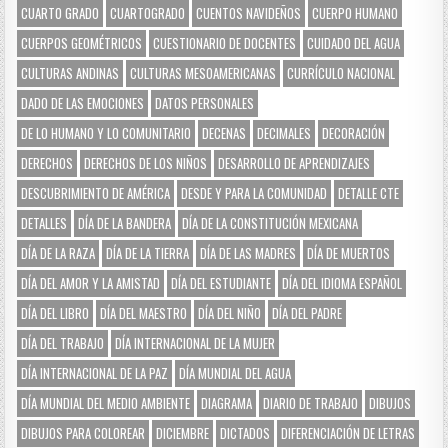
CUARTO GRADO
CUARTOGRADO
CUENTOS NAVIDEÑOS
CUERPO HUMANO
CUERPOS GEOMÉTRICOS
CUESTIONARIO DE DOCENTES
CUIDADO DEL AGUA
CULTURAS ANDINAS
CULTURAS MESOAMERICANAS
CURRÍCULO NACIONAL
DADO DE LAS EMOCIONES
DATOS PERSONALES
DE LO HUMANO Y LO COMUNITARIO
DECENAS
DECIMALES
DECORACIÓN
DERECHOS
DERECHOS DE LOS NIÑOS
DESARROLLO DE APRENDIZAJES
DESCUBRIMIENTO DE AMÉRICA
DESDE Y PARA LA COMUNIDAD
DETALLE CTE
DETALLES
DÍA DE LA BANDERA
DÍA DE LA CONSTITUCIÓN MEXICANA
DÍA DE LA RAZA
DÍA DE LA TIERRA
DÍA DE LAS MADRES
DÍA DE MUERTOS
DÍA DEL AMOR Y LA AMISTAD
DÍA DEL ESTUDIANTE
DÍA DEL IDIOMA ESPAÑOL
DÍA DEL LIBRO
DÍA DEL MAESTRO
DÍA DEL NIÑO
DÍA DEL PADRE
DÍA DEL TRABAJO
DÍA INTERNACIONAL DE LA MUJER
DÍA INTERNACIONAL DE LA PAZ
DÍA MUNDIAL DEL AGUA
DÍA MUNDIAL DEL MEDIO AMBIENTE
DIAGRAMA
DIARIO DE TRABAJO
DIBUJOS
DIBUJOS PARA COLOREAR
DICIEMBRE
DICTADOS
DIFERENCIACIÓN DE LETRAS