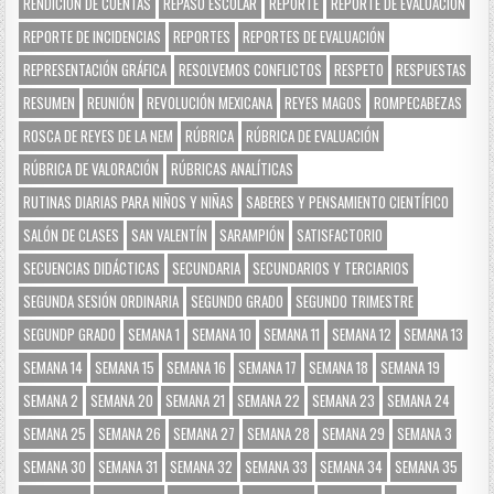
RENDICIÓN DE CUENTAS
REPASO ESCOLAR
REPORTE
REPORTE DE EVALUACIÓN
REPORTE DE INCIDENCIAS
REPORTES
REPORTES DE EVALUACIÓN
REPRESENTACIÓN GRÁFICA
RESOLVEMOS CONFLICTOS
RESPETO
RESPUESTAS
RESUMEN
REUNIÓN
REVOLUCIÓN MEXICANA
REYES MAGOS
ROMPECABEZAS
ROSCA DE REYES DE LA NEM
RÚBRICA
RÚBRICA DE EVALUACIÓN
RÚBRICA DE VALORACIÓN
RÚBRICAS ANALÍTICAS
RUTINAS DIARIAS PARA NIÑOS Y NIÑAS
SABERES Y PENSAMIENTO CIENTÍFICO
SALÓN DE CLASES
SAN VALENTÍN
SARAMPIÓN
SATISFACTORIO
SECUENCIAS DIDÁCTICAS
SECUNDARIA
SECUNDARIOS Y TERCIARIOS
SEGUNDA SESIÓN ORDINARIA
SEGUNDO GRADO
SEGUNDO TRIMESTRE
SEGUNDP GRADO
SEMANA 1
SEMANA 10
SEMANA 11
SEMANA 12
SEMANA 13
SEMANA 14
SEMANA 15
SEMANA 16
SEMANA 17
SEMANA 18
SEMANA 19
SEMANA 2
SEMANA 20
SEMANA 21
SEMANA 22
SEMANA 23
SEMANA 24
SEMANA 25
SEMANA 26
SEMANA 27
SEMANA 28
SEMANA 29
SEMANA 3
SEMANA 30
SEMANA 31
SEMANA 32
SEMANA 33
SEMANA 34
SEMANA 35