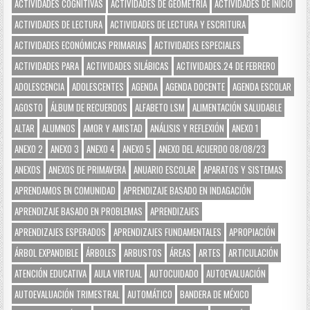
ACTIVIDADES COGNITIVAS
ACTIVIDADES DE GEOMETRÍA
ACTIVIDADES DE INICIO
ACTIVIDADES DE LECTURA
ACTIVIDADES DE LECTURA Y ESCRITURA
ACTIVIDADES ECONÓMICAS PRIMARIAS
ACTIVIDADES ESPECIALES
ACTIVIDADES PARA
ACTIVIDADES SILÁBICAS
ACTIVIDADES.24 DE FEBRERO
ADOLESCENCIA
ADOLESCENTES
AGENDA
AGENDA DOCENTE
AGENDA ESCOLAR
AGOSTO
ÁLBUM DE RECUERDOS
ALFABETO LSM
ALIMENTACIÓN SALUDABLE
ALTAR
ALUMNOS
AMOR Y AMISTAD
ANÁLISIS Y REFLEXIÓN
ANEXO 1
ANEXO 2
ANEXO 3
ANEXO 4
ANEXO 5
ANEXO DEL ACUERDO 08/08/23
ANEXOS
ANEXOS DE PRIMAVERA
ANUARIO ESCOLAR
APARATOS Y SISTEMAS
APRENDAMOS EN COMUNIDAD
APRENDIZAJE BASADO EN INDAGACIÓN
APRENDIZAJE BASADO EN PROBLEMAS
APRENDIZAJES
APRENDIZAJES ESPERADOS
APRENDIZAJES FUNDAMENTALES
APROPIACIÓN
ÁRBOL EXPANDIBLE
ÁRBOLES
ARBUSTOS
ÁREAS
ARTES
ARTICULACIÓN
ATENCIÓN EDUCATIVA
AULA VIRTUAL
AUTOCUIDADO
AUTOEVALUACIÓN
AUTOEVALUACIÓN TRIMESTRAL
AUTOMÁTICO
BANDERA DE MÉXICO