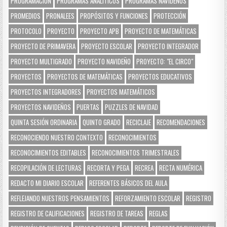
PROGRAMACIÓN
PROGRAMAS ANALÍTICOS
PROGRAMAS NAVIDEÑOS
PROMEDIOS
PRONALEES
PROPÓSITOS Y FUNCIONES
PROTECCIÓN
PROTOCOLO
PROYECTO
PROYECTO APB
PROYECTO DE MATEMÁTICAS
PROYECTO DE PRIMAVERA
PROYECTO ESCOLAR
PROYECTO INTEGRADOR
PROYECTO MULTIGRADO
PROYECTO NAVIDEÑO
PROYECTO: "EL CIRCO"
PROYECTOS
PROYECTOS DE MATEMÁTICAS
PROYECTOS EDUCATIVOS
PROYECTOS INTEGRADORES
PROYECTOS MATEMÁTICOS
PROYECTOS NAVIDEÑOS
PUERTAS
PUZZLES DE NAVIDAD
QUINTA SESIÓN ORDINARIA
QUINTO GRADO
RECICLAJE
RECOMENDACIONES
RECONOCIENDO NUESTRO CONTEXTO
RECONOCIMIENTOS
RECONOCIMIENTOS EDITABLES
RECONOCIMIENTOS TRIMESTRALES
RECOPILACIÓN DE LECTURAS
RECORTA Y PEGA
RECREA
RECTA NUMÉRICA
REDACTO MI DIARIO ESCOLAR
REFERENTES BÁSICOS DEL AULA
REFLEJANDO NUESTROS PENSAMIENTOS
REFORZAMIENTO ESCOLAR
REGISTRO
REGISTRO DE CALIFICACIONES
REGISTRO DE TAREAS
REGLAS