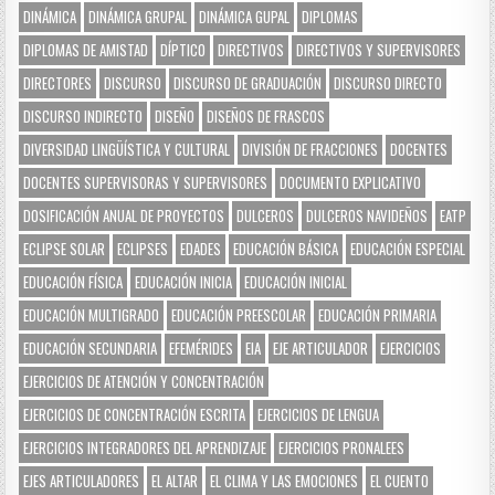
DINÁMICA
DINÁMICA GRUPAL
DINÁMICA GUPAL
DIPLOMAS
DIPLOMAS DE AMISTAD
DÍPTICO
DIRECTIVOS
DIRECTIVOS Y SUPERVISORES
DIRECTORES
DISCURSO
DISCURSO DE GRADUACIÓN
DISCURSO DIRECTO
DISCURSO INDIRECTO
DISEÑO
DISEÑOS DE FRASCOS
DIVERSIDAD LINGÜÍSTICA Y CULTURAL
DIVISIÓN DE FRACCIONES
DOCENTES
DOCENTES SUPERVISORAS Y SUPERVISORES
DOCUMENTO EXPLICATIVO
DOSIFICACIÓN ANUAL DE PROYECTOS
DULCEROS
DULCEROS NAVIDEÑOS
EATP
ECLIPSE SOLAR
ECLIPSES
EDADES
EDUCACIÓN BÁSICA
EDUCACIÓN ESPECIAL
EDUCACIÓN FÍSICA
EDUCACIÓN INICIA
EDUCACIÓN INICIAL
EDUCACIÓN MULTIGRADO
EDUCACIÓN PREESCOLAR
EDUCACIÓN PRIMARIA
EDUCACIÓN SECUNDARIA
EFEMÉRIDES
EIA
EJE ARTICULADOR
EJERCICIOS
EJERCICIOS DE ATENCIÓN Y CONCENTRACIÓN
EJERCICIOS DE CONCENTRACIÓN ESCRITA
EJERCICIOS DE LENGUA
EJERCICIOS INTEGRADORES DEL APRENDIZAJE
EJERCICIOS PRONALEES
EJES ARTICULADORES
EL ALTAR
EL CLIMA Y LAS EMOCIONES
EL CUENTO