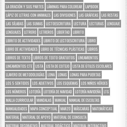
LA ORACIÓN Y SUS PARTES
LÁMINAS PARA COLOREAR
LAPBOOK
LÁPIZ DE LETRAS CON ANIMALES
LAS DIVISIONES
LAS GRÁFICAS
LAS RESTAS
LAS SÍLABAS
LAS SUMAS
LECTOESCRITURA
LECTURA
LECTURAS
LENGUAJE
LENGUAJES
LETRERO
LETREROS
LIBERTAD
LIBRITO
LIBRITO DE ACTIVIDADES
LIBRITO DE LECTOESCRITURA
LIBRO
LIBRO DE ACTIVIDADES
LIBRO DE TÉCNICAS PLÁSTICAS
LIBROS
LIBROS DE TEXTO
LIBROS DE TEXTO GRATUITOS
LINEAMIENTOS
LINEAMIENTOS CTE
LISTA
LISTA DE COTEJO
LISTA DE ÚTILES ESCOLARES
LLAVERO DE METODOLOGÍAS
LONA
LONAS
LONAS PARA PUERTAS
LOS 5 SENTIDOS
LOS ADJETIVOS
LOS ESQUEMAS
LOS NIÑOS HÉROES
LOS NÚMEROS
LOTERÍA
LOTERÍA DE NAVIDAD
LOTERÍA NAVIDEÑA
LTG
MALLA CURRICULAR
MANDALAS
MANUAL
MANUAL DE ESCOLTAS
MANUALIDADES
MAPA CONCEPTUAL
MARZO
MÁSCARAS
MATEMÁTICAS
MATERIAL
MATERIAL DE APOYO
MATERIAL DE CONSULTA
MATERIAL DECORATIVO
MATERIAL DIDÁCTICO
MATERIAL INTERACTIVO