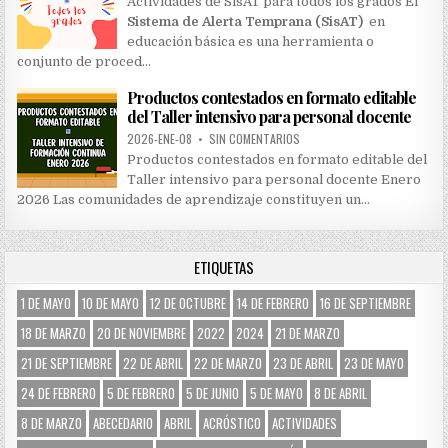
Actividades de SisAT para todos los grados El
Sistema de Alerta Temprana (SisAT)
en
educación básica es una herramienta o
conjunto de proced…
Productos contestados en formato editable
del Taller intensivo para personal docente
2026-ENE-08
•
SIN COMENTARIOS
Productos contestados en formato editable del
Taller intensivo para personal docente Enero
2026 Las comunidades de aprendizaje constituyen un…
ETIQUETAS
1 DE MAYO
10 DE MAYO
12 DE OCTUBRE
14 DE FEBRERO
16 DE SEPTIEMBRE
18 DE MARZO
20 DE NOVIEMBRE
2022
2024
21 DE MARZO
21 DE SEPTIEMBRE
22 DE ABRIL
22 DE MARZO
23 DE ABRIL
23 DE MAYO
24 DE FEBRERO
5 DE FEBRERO
5 DE JUNIO
5 DE MAYO
8 DE ABRIL
8 DE MARZO
ABECEDARIO
ABRIL
ACRÓSTICO
ACTIVIDADES