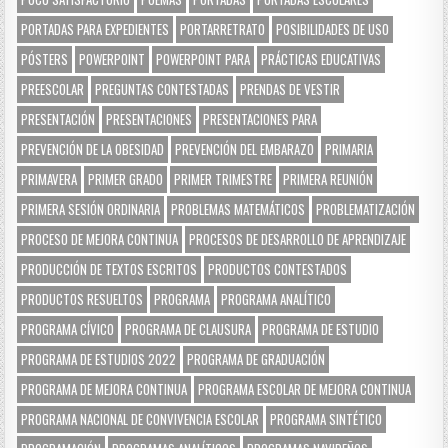
PORTADAS PARA EXPEDIENTES
PORTARRETRATO
POSIBILIDADES DE USO
PÓSTERS
POWERPOINT
POWERPOINT PARA
PRÁCTICAS EDUCATIVAS
PREESCOLAR
PREGUNTAS CONTESTADAS
PRENDAS DE VESTIR
PRESENTACIÓN
PRESENTACIONES
PRESENTACIONES PARA
PREVENCIÓN DE LA OBESIDAD
PREVENCIÓN DEL EMBARAZO
PRIMARIA
PRIMAVERA
PRIMER GRADO
PRIMER TRIMESTRE
PRIMERA REUNIÓN
PRIMERA SESIÓN ORDINARIA
PROBLEMAS MATEMÁTICOS
PROBLEMATIZACIÓN
PROCESO DE MEJORA CONTINUA
PROCESOS DE DESARROLLO DE APRENDIZAJE
PRODUCCIÓN DE TEXTOS ESCRITOS
PRODUCTOS CONTESTADOS
PRODUCTOS RESUELTOS
PROGRAMA
PROGRAMA ANALÍTICO
PROGRAMA CÍVICO
PROGRAMA DE CLAUSURA
PROGRAMA DE ESTUDIO
PROGRAMA DE ESTUDIOS 2022
PROGRAMA DE GRADUACIÓN
PROGRAMA DE MEJORA CONTINUA
PROGRAMA ESCOLAR DE MEJORA CONTINUA
PROGRAMA NACIONAL DE CONVIVENCIA ESCOLAR
PROGRAMA SINTÉTICO