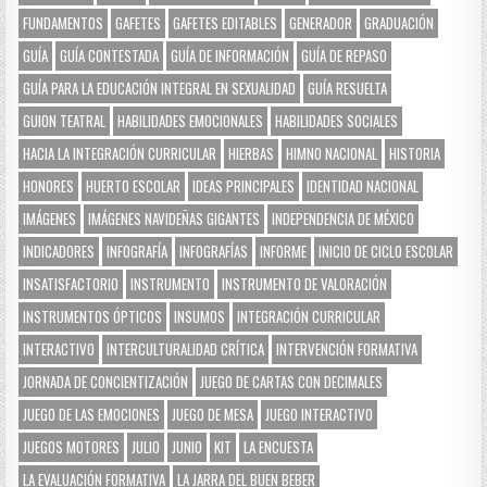
FUNDAMENTOS
GAFETES
GAFETES EDITABLES
GENERADOR
GRADUACIÓN
GUÍA
GUÍA CONTESTADA
GUÍA DE INFORMACIÓN
GUÍA DE REPASO
GUÍA PARA LA EDUCACIÓN INTEGRAL EN SEXUALIDAD
GUÍA RESUELTA
GUION TEATRAL
HABILIDADES EMOCIONALES
HABILIDADES SOCIALES
HACIA LA INTEGRACIÓN CURRICULAR
HIERBAS
HIMNO NACIONAL
HISTORIA
HONORES
HUERTO ESCOLAR
IDEAS PRINCIPALES
IDENTIDAD NACIONAL
IMÁGENES
IMÁGENES NAVIDEÑAS GIGANTES
INDEPENDENCIA DE MÉXICO
INDICADORES
INFOGRAFÍA
INFOGRAFÍAS
INFORME
INICIO DE CICLO ESCOLAR
INSATISFACTORIO
INSTRUMENTO
INSTRUMENTO DE VALORACIÓN
INSTRUMENTOS ÓPTICOS
INSUMOS
INTEGRACIÓN CURRICULAR
INTERACTIVO
INTERCULTURALIDAD CRÍTICA
INTERVENCIÓN FORMATIVA
JORNADA DE CONCIENTIZACIÓN
JUEGO DE CARTAS CON DECIMALES
JUEGO DE LAS EMOCIONES
JUEGO DE MESA
JUEGO INTERACTIVO
JUEGOS MOTORES
JULIO
JUNIO
KIT
LA ENCUESTA
LA EVALUACIÓN FORMATIVA
LA JARRA DEL BUEN BEBER