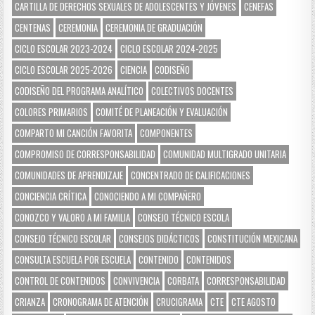
CARTILLA DE DERECHOS SEXUALES DE ADOLESCENTES Y JÓVENES
CENEFAS
CENTENAS
CEREMONIA
CEREMONIA DE GRADUACIÓN
CICLO ESCOLAR 2023-2024
CICLO ESCOLAR 2024-2025
CICLO ESCOLAR 2025-2026
CIENCIA
CODISEÑO
CODISEÑO DEL PROGRAMA ANALÍTICO
COLECTIVOS DOCENTES
COLORES PRIMARIOS
COMITÉ DE PLANEACIÓN Y EVALUACIÓN
COMPARTO MI CANCIÓN FAVORITA
COMPONENTES
COMPROMISO DE CORRESPONSABILIDAD
COMUNIDAD MULTIGRADO UNITARIA
COMUNIDADES DE APRENDIZAJE
CONCENTRADO DE CALIFICACIONES
CONCIENCIA CRÍTICA
CONOCIENDO A MI COMPAÑERO
CONOZCO Y VALORO A MI FAMILIA
CONSEJO TÉCNICO ESCOLA
CONSEJO TÉCNICO ESCOLAR
CONSEJOS DIDÁCTICOS
CONSTITUCIÓN MEXICANA
CONSULTA ESCUELA POR ESCUELA
CONTENIDO
CONTENIDOS
CONTROL DE CONTENIDOS
CONVIVENCIA
CORBATA
CORRESPONSABILIDAD
CRIANZA
CRONOGRAMA DE ATENCIÓN
CRUCIGRAMA
CTE
CTE AGOSTO