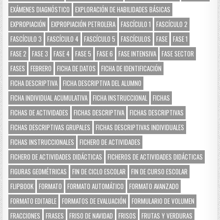
EXÁMENES DIAGNÓSTICO
EXPLORACIÓN DE HABILIDADES BÁSICAS
EXPROPIACIÓN
EXPROPIACIÓN PETROLERA
FASCÍCULO 1
FASCÍCULO 2
FASCÍCULO 3
FASCÍCULO 4
FASCÍCULO 5
FASCÍCULOS
FASE
FASE 1
FASE 2
FASE 3
FASE 4
FASE 5
FASE 6
FASE INTENSIVA
FASE SECTOR
FASES
FEBRERO
FICHA DE DATOS
FICHA DE IDENTIFICACIÓN
FICHA DESCRIPTIVA
FICHA DESCRIPTIVA DEL ALUMNO
FICHA INDIVIDUAL ACUMULATIVA
FICHA INSTRUCCIONAL
FICHAS
FICHAS DE ACTIVIDADES
FICHAS DESCRIPTIVA
FICHAS DESCRIPTIVAS
FICHAS DESCRIPTIVAS GRUPALES
FICHAS DESCRIPTIVAS INDIVIDUALES
FICHAS INSTRUCCIONALES
FICHERO DE ACTIVIDADES
FICHERO DE ACTIVIDADES DIDÁCTICAS
FICHEROS DE ACTIVIDADES DIDÁCTICAS
FIGURAS GEOMÉTRICAS
FIN DE CICLO ESCOLAR
FIN DE CURSO ESCOLAR
FLIPBOOK
FORMATO
FORMATO AUTOMÁTICO
FORMATO AVANZADO
FORMATO EDITABLE
FORMATOS DE EVALUACIÓN
FORMULARIO DE VOLUMEN
FRACCIONES
FRASES
FRISO DE NAVIDAD
FRISOS
FRUTAS Y VERDURAS