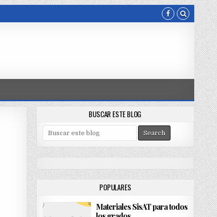
BUSCAR ESTE BLOG
S
e
a
r
c
h
POPULARES
f
o
Materiales SisAT para todos
r
los grados
: