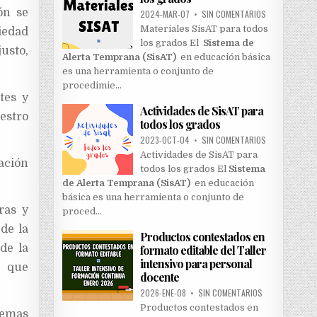
ón se
2024-MAR-07
•
SIN COMENTARIOS
Materiales SisAT para todos
iedad
los grados El
Sistema de
justo,
Alerta Temprana (SisAT)
en educación básica
es una herramienta o conjunto de
procedimie…
tes y
Actividades de SisAT para
uestro
todos los grados
2023-OCT-04
•
SIN COMENTARIOS
Actividades de SisAT para
ación
todos los grados El
Sistema
de Alerta Temprana (SisAT)
en educación
básica es una herramienta o conjunto de
ras y
proced…
de la
Productos contestados en
de la
formato editable del Taller
intensivo para personal
o que
docente
2026-ENE-08
•
SIN COMENTARIOS
Productos contestados en
temas