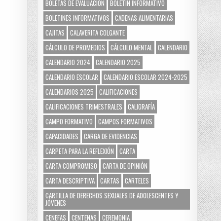
BOLETAS DE EVALUACIÓN
BOLETÍN INFORMATIVO
BOLETINES INFORMATIVOS
CADENAS ALIMENTARIAS
CAJITAS
CALAVERITA COLGANTE
CÁLCULO DE PROMEDIOS
CÁLCULO MENTAL
CALENDARIO
CALENDARIO 2024
CALENDARIO 2025
CALENDARIO ESCOLAR
CALENDARIO ESCOLAR 2024-2025
CALENDARIOS 2025
CALIFICACIONES
CALIFICACIONES TRIMESTRALES
CALIGRAFÍA
CAMPO FORMATIVO
CAMPOS FORMATIVOS
CAPACIDADES
CARGA DE EVIDENCIAS
CARPETA PARA LA REFLEXIÓN
CARTA
CARTA COMPROMISO
CARTA DE OPINIÓN
CARTA DESCRIPTIVA
CARTAS
CARTELES
CARTILLA DE DERECHOS SEXUALES DE ADOLESCENTES Y
JÓVENES
CENEFAS
CENTENAS
CEREMONIA