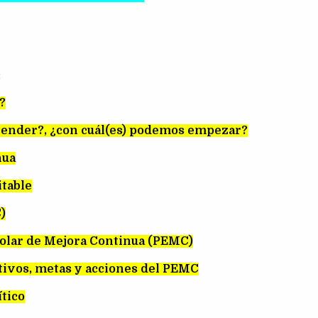
:
?
tender?, ¿con cuál(es) podemos empezar?
nua
table
)
colar de Mejora Continua (PEMC)
tivos, metas y acciones del PEMC
ítico