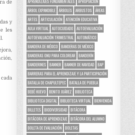
APRENDIZAJES FUNDAMENTALES
APROPIACIÓN
ra de
ÁRBOL EXPANDIBLE
ÁRBOLES
ARBUSTOS
ÁREAS
ARTES
ARTICULACIÓN
ATENCIÓN EDUCATIVA
das y
AULA VIRTUAL
AUTOCUIDADO
AUTOEVALUACIÓN
e les
AUTOEVALUACIÓN TRIMESTRAL
AUTOMÁTICO
l.
BANDERA DE MÉXICO
BANDERAS DE MÉXICO
ejora,
BANDERAS ONU PARA COLOREAR
BANDERÍN
ción,
BANDERINES
BANNER
BANNER DE NAVIDAD
BAP
BARRERAS PARA EL APRENDIZAJE Y LA PARTICIPACIÓN
 cada
BATALLA DE CHAPULTEPEC
BATALLA DE PUEBLA
BEBÉ HUEVO
BENITO JUÁREZ
BIBLIOTECA
BIBLIOTECA DIGITAL
BIBLIOTECA VIRTUAL
BIENVENIDA
BILLETES
BIODIVERSIDAD
BITÁCORA
BITÁCORA DE APRENDIZAJE
BITÁCORA DEL ALUMNO
BOLETA DE EVALUACIÓN
BOLETAS