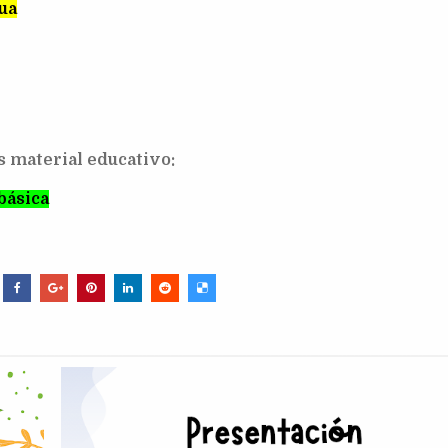
ua
s material educativo:
básica