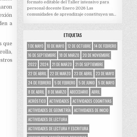
formato editable del Taller intensivo para
naron
personal docente Enero 2026 Las
comunidades de aprendizaje constituyen un…
lexión
den a
ETIQUETAS
s que
1 DE MAYO
10 DE MAYO
12 DE OCTUBRE
14 DE FEBRERO
olla,
16 DE SEPTIEMBRE
18 DE MARZO
20 DE NOVIEMBRE
estros
2022
2024
21 DE MARZO
21 DE SEPTIEMBRE
22 DE ABRIL
22 DE MARZO
23 DE ABRIL
23 DE MAYO
24 DE FEBRERO
5 DE FEBRERO
5 DE JUNIO
5 DE MAYO
8 DE ABRIL
8 DE MARZO
ABECEDARIO
ABRIL
ACRÓSTICO
ACTIVIDADES
ACTIVIDADES COGNITIVAS
ACTIVIDADES DE GEOMETRÍA
ACTIVIDADES DE INICIO
ACTIVIDADES DE LECTURA
ACTIVIDADES DE LECTURA Y ESCRITURA