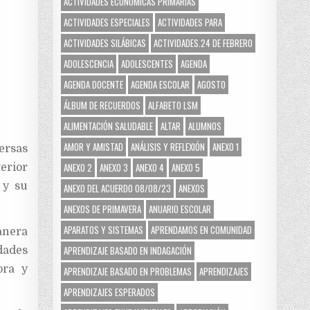
ACTIVIDADES ECONÓMICAS PRIMARIAS
ACTIVIDADES ESPECIALES
ACTIVIDADES PARA
ACTIVIDADES SILÁBICAS
ACTIVIDADES.24 DE FEBRERO
ADOLESCENCIA
ADOLESCENTES
AGENDA
AGENDA DOCENTE
AGENDA ESCOLAR
AGOSTO
ÁLBUM DE RECUERDOS
ALFABETO LSM
ALIMENTACIÓN SALUDABLE
ALTAR
ALUMNOS
AMOR Y AMISTAD
ANÁLISIS Y REFLEXIÓN
ANEXO 1
ersas
ANEXO 2
ANEXO 3
ANEXO 4
ANEXO 5
erior
 y su
ANEXO DEL ACUERDO 08/08/23
ANEXOS
ANEXOS DE PRIMAVERA
ANUARIO ESCOLAR
APARATOS Y SISTEMAS
APRENDAMOS EN COMUNIDAD
anera
APRENDIZAJE BASADO EN INDAGACIÓN
dades
ora y
APRENDIZAJE BASADO EN PROBLEMAS
APRENDIZAJES
APRENDIZAJES ESPERADOS